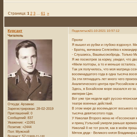
Страница:
1
2
3
…
61
»
Курсант
Поделиться
21-10-2021 10:57:12
Читатель
Пролог
Я вышел из рубки и глубоко вздохнул. Ми
- Братец, мичмана Селезнёва к командир
- Слушаюсь, Вашвысокобродь. Только Миш
Я же посмотрев за корму, увидел, что д
«Мили полторы, а то и меньше осталось. 
Так уж получилось, что моя матрица со
восемнадцатого года в одна тысяча восе
За эти пятнадцать лет много чего произ
Аналитического центра при Российском и
Здесь, в Бохайском море оказался из-за
империи Цин.
Вот уже три недели идёт русско-японска
театре военных действий.
Откуда:
Арзамас
В этом мире до восемьдесят восьмого го
Зарегистрирован
: 28-02-2019
Приглашений:
0
тысяча девятисотого года.
Сообщений:
837
У Николая Второго жена не «Гессенская 
Уважение:
+11091
и принц Уэльский умерли раньше време
Позитив:
+2444
Николай II не тот рохля, как в моём про
Пол:
Мужской
Мятеж дяди - Великого князя Владимира 
Возраст:
57
[1968-11-18]