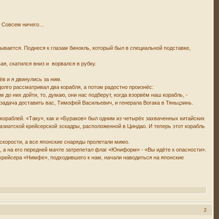
го. Совсем ничего…
азывается. Поднеся к глазам бинокль, который был в специальной подставке,
ая, скатился вниз и ворвался в рубку.
нёв и я двинулись за ним.
олго рассматривал два корабля, а потом радостно произнёс:
о них дойти, то, думаю, они нас подберут, когда взорвём наш корабль, -
 задача доставить вас, Тимофей Васильевич, и генерала Вогака в Тяньцзинь.
кораблей. «Таку», как и «Бураков» был одним из четырёх захваченных китайских
азиатской крейсерской эскадры, расположенной в Циндао. И теперь этот корабль
я скорости, а все японские снаряды пролетали мимо.
р, а на его передней мачте затрепетал флаг «Юниформ» - «Вы идёте к опасности».
 крейсера «Нимфе», подходившего к нам, начали наводиться на японские
2