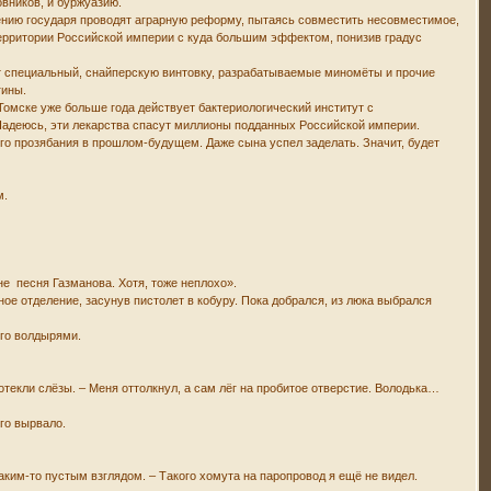
овников, и буржуазию.
чению государя проводят аграрную реформу, пытаясь совместить несовместимое,
территории Российской империи с куда большим эффектом, понизив градус
т специальный, снайперскую винтовку, разрабатываемые миномёты и прочие
гины.
 Томске уже больше года действует бактериологический институт с
Надеюсь, эти лекарства спасут миллионы подданных Российской империи.
ого прозябания в прошлом-будущем. Даже сына успел заделать. Значит, будет
м.
не песня Газманова. Хотя, тоже неплохо».
е отделение, засунув пистолет в кобуру. Пока добрался, из люка выбрался
ого волдырями.
отекли слёзы. – Меня оттолкнул, а сам лёг на пробитое отверстие. Володька…
его вырвало.
аким-то пустым взглядом. – Такого хомута на паропровод я ещё не видел.