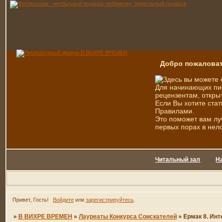
Добро пожаловат
Здесь вы можете 
Для начинающих пис
рецензентам, открыт
Если Вы хотите стат
Правилами.
Это поможет вам лу
первых порах в нел
Читальный зал
Н
Привет, Гость!
Войдите
или
зарегистрируйтесь
.
»
В ВИХРЕ ВРЕМЕН
»
Лауреаты Конкурса Соискателей
»
Ермак 8. Инт