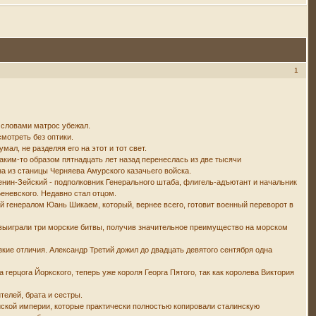
1
и словами матрос убежал.
смотреть без оптики.
мал, не разделяя его на этот и тот свет.
аким-то образом пятнадцать лет назад перенеслась из две тысячи
а из станицы Черняева Амурского казачьего войска.
ленин-Зейский - подполковник Генерального штаба, флигель-адъютант и начальник
еневского. Недавно стал отцом.
й генералом Юань Шикаем, который, вернее всего, готовит военный переворот в
ы выиграли три морские битвы, получив значительное преимущество на морском
кие отличия. Александр Третий дожил до двадцать девятого сентября одна
герцога Йоркского, теперь уже короля Георга Пятого, так как королева Виктория
телей, брата и сестры.
йской империи, которые практически полностью копировали сталинскую