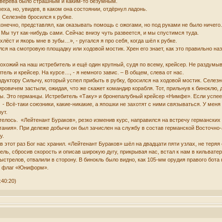
верева было страшным и каким-то безумным.
ха, но, увидев, в каком она состоянии, отдёрнул ладонь.
, Селезнёв бросился к рубке.
я, конечно, представлял, как оказывать помощь с ожогами, но под руками не было ниче
. Мы тут как-нибудь сами. Сейчас внизу чуть развеется, и мы спустимся туда.
ехлёст и якорь мне в зубы…», - ругался я про себя, когда шёл к рубке.
ялся на смотровую площадку или ходовой мостик. Хрен его знает, как это правильно н
похожий на наш истребитель и ещё один крупный, судя по всему, крейсер. Не раздумыв
тель и крейсер. На курсе…, - я немного завис. – В общем, слева от нас.
дуктору Силычу, который успел прибыть в рубку, бросился на ходовой мостик. Селез
вичем застыли, ожидая, что же скажет командир корабля. Тот, прильнув к биноклю, д
ы. Это германцы. Истребитель «Таку» и бронепалубный крейсер «Нимфе». Если успеем д
- Всё-таки союзники, какие-никакие, а япошки не захотят с ними связываться. У меня
ут.
елось. «Лейтенант Бураков», резко изменив курс, направился на встречу германских 
ания». При дележе добычи он был зачислен на службу в состав германской Восточно-
у.
в этот раз Бог нас хранил. «Лейтенант Бураков» шёл на двадцати пяти узлах, не теря
ель, сбросив скорость и описав широкую дугу, прикрывая нас, встал к нам в кильвате
стрелов, отвалили в сторону. В бинокль было видно, как 105-мм орудия правого бота
ал флаг «Юниформ».
:40:20)