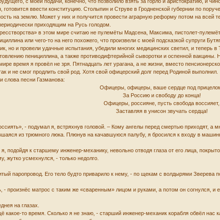
дущего, с моей подачи, конечно, что позволило взять за горло и аристократию, и чин
, готовится ввести конституцию. Столыпин и Струве в Гродненской губернии по пору
ость на землю. Может у них и получится провести аграрную реформу потом на всей 
периодически приходящим на Русь голодом.
ресстворства» в этом мире считаю не пулемёты Мадсена, Максима, пистолет-пулемё
иллина или чего-то на него похожего, что произвели с моей подсказкой супруги Бутя
ик, но и провели удачные испытания, убедили многих медицинских светил, и теперь в
овлению пенициллина, а также противодифтерийной сыворотки и оспенной вакцины. 
мире время я провёл не зря. Пятнадцать лет урагана, а не жизни, вместо пенсионерск
так и не смог продлить свой род. Хотя свой офицерский долг перед Родиной выполнил.
и слова песни Газманова:
Офицеры, офицеры, ваше сердце под прицело
За Россию и свободу до конца!
Офицеры, россияне, пусть свобода воссияет,
Заставляя в унисон звучать сердца!
ссиять», - подумал я, встряхнув головой. – Кому ангелы перед смертью приходят, а м
аяся из трюмного люка. Плюнув на качавшуюся палубу, я бросился к входу в машинно
 я, подойдя к старшему инженер-механику, невольно отводя глаза от его лица, покрыт
у, жутко усмехнулся, - только недолго.
итый паропровод. Его тело будто приварило к нему, - по щекам с волдырями Зверева п
, - произнёс матрос с таким же «сваренным» лицом и руками, а потом он согнулся, и 
еднея на глазах.
щё какое-то время. Сколько я не знаю, - старший инженер-механик корабля обвёл нас к