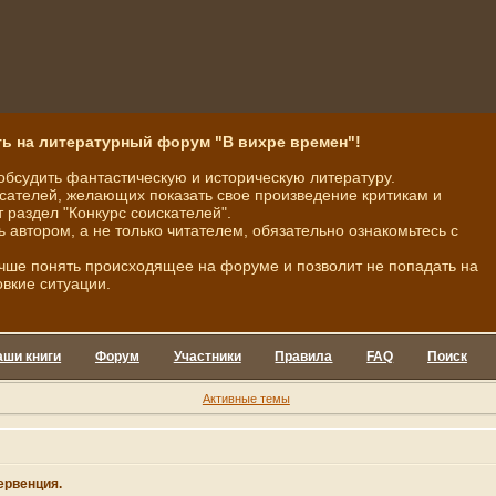
ь на литературный форум "В вихре времен"!
обсудить фантастическую и историческую литературу.
ателей, желающих показать свое произведение критикам и
 раздел "Конкурс соискателей".
ь автором, а не только читателем, обязательно ознакомьтесь с
чше понять происходящее на форуме и позволит не попадать на
овкие ситуации.
аши книги
Форум
Участники
Правила
FAQ
Поиск
Активные темы
ервенция.