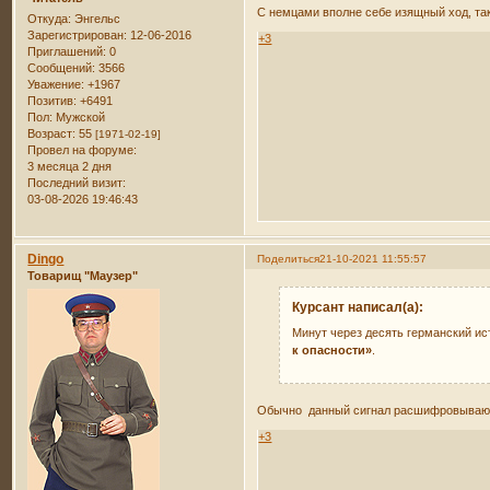
С немцами вполне себе изящный ход, та
Откуда:
Энгельс
Зарегистрирован
: 12-06-2016
+3
Приглашений:
0
Сообщений:
3566
Уважение:
+1967
Позитив:
+6491
Пол:
Мужской
Возраст:
55
[1971-02-19]
Провел на форуме:
3 месяца 2 дня
Последний визит:
03-08-2026 19:46:43
Dingo
Поделиться
21-10-2021 11:55:57
Товарищ "Маузер"
Курсант написал(а):
Минут через десять германский ис
к опасности»
.
Обычно данный сигнал расшифровывают к
+3