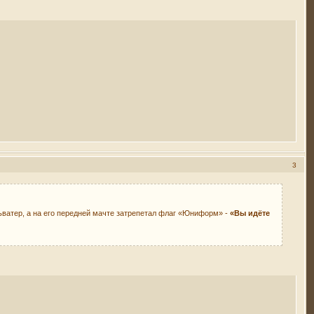
3
льватер, а на его передней мачте затрепетал флаг «Юниформ» -
«Вы идёте