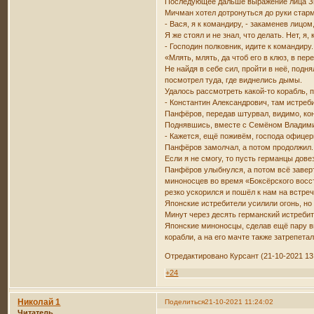
Последующее дальше выражение лица З
Мичман хотел дотронуться до руки старме
- Вася, я к командиру, - закаменев лицом
Я же стоял и не знал, что делать. Нет, 
- Господин полковник, идите к командиру
«Млять, млять, да чтоб его в клюз, в пер
Не найдя в себе сил, пройти в неё, подн
посмотрел туда, где виднелись дымы.
Удалось рассмотреть какой-то корабль, 
- Константин Александрович, там истреби
Панфёров, передав штурвал, видимо, кон
Поднявшись, вместе с Семёном Владимиро
- Кажется, ещё поживём, господа офицер
Панфёров замолчал, а потом продолжил. 
Если я не смогу, то пусть германцы довез
Панфёров улыбнулся, а потом всё заверт
миноносцев во время «Боксёрского восст
резко ускорился и пошёл к нам на встреч
Японские истребители усилили огонь, но 
Минут через десять германский истребит
Японские миноносцы, сделав ещё пару вы
корабли, а на его мачте также затрепет
Отредактировано Курсант (21-10-2021 13
+24
Николай 1
Поделиться
21-10-2021 11:24:02
Читатель