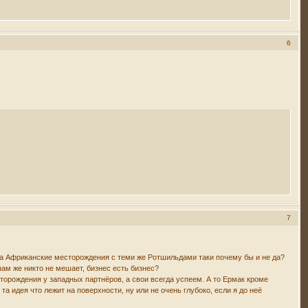
6
7
я за Африканские месторождения с теми же Ротшильдами таки почему бы и не да?
ам же никто не мешает, бизнес есть бизнес?
торождения у западных партнёров, а свои всегда успеем. А то Ермак кроме
а идея что лежит на поверхности, ну или не очень глубоко, если я до неё