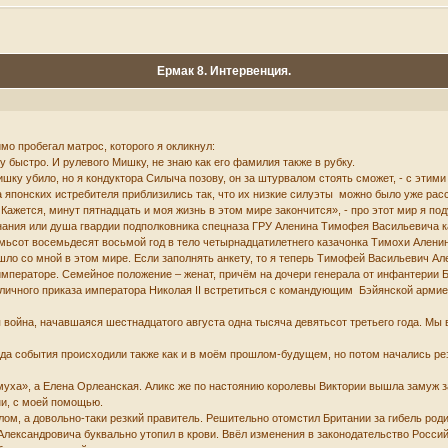
Ермак 8. Интервенция.
мо пробегал матрос, которого я окликнул:
у быстро. И рулевого Мишку, не знаю как его фамилия также в рубку.
ку убило, но я кондуктора Силыча позову, он за штурвалом стоять сможет, - с этим
ва японских истребителя приблизились так, что их низкие силуэты можно было уже рас
Кажется, минут пятнадцать и моя жизнь в этом мире закончится», - про этот мир я поду
знания или душа гвардии подполковника спецназа ГРУ Аленина Тимофея Васильевича к
мьсот восемьдесят восьмой год в тело четырнадцатилетнего казачонка Тимохи Аленин
ошло со мной в этом мире. Если заполнять анкету, то я теперь Тимофей Васильевич А
мператоре. Семейное положение – женат, причём на дочери генерала от инфантерии Б
 личного приказа императора Николая II встретиться с командующим Бэйянской армие
я война, начавшаяся шестнадцатого августа одна тысяча девятьсот третьего года. М
да события происходили также как и в моём прошлом-будущем, но потом начались рез
муха», а Елена Орлеанская. Аликс же по настоянию королевы Виктории вышла замуж за 
ни, с моей помощью.
шлом, а довольно-таки резкий правитель. Решительно отомстил Британии за гибель роди
Александровича буквально утопил в крови. Ввёл изменения в законодательство Росси