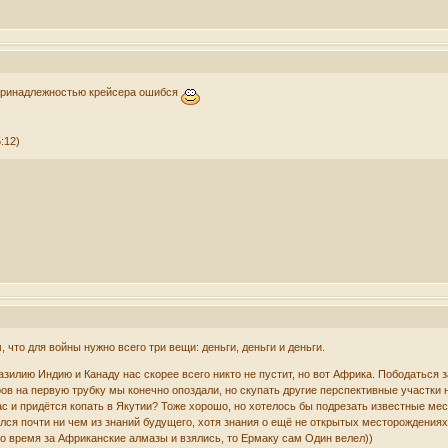
 принадлежностью крейсера ошибся
:12)
, что для войны нужно всего три вещи: деньги, деньги и деньги.
разилию Индию и Канаду нас скорее всего никто не пустит, но вот Африка. Пободатьс
в на первую трубку мы конечно опоздали, но скупать другие перспективные участки н
ас и придётся копать в Якутии? Тоже хорошо, но хотелось бы подрезать известные мес
ся почти ни чем из знаний будущего, хотя знания о ещё не открытых месторождениях т
то время за Африканские алмазы и взялись, то Ермаку сам Один велел))