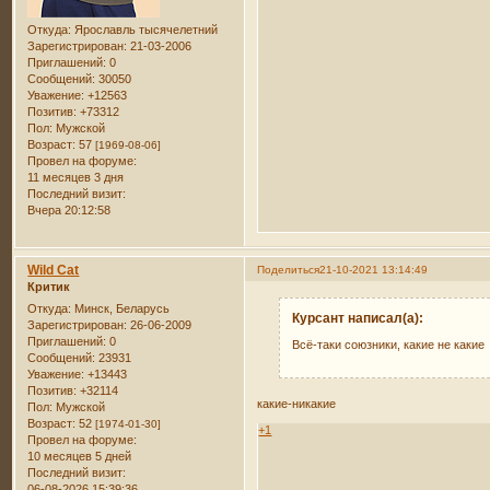
Откуда:
Ярославль тысячелетний
Зарегистрирован
: 21-03-2006
Приглашений:
0
Сообщений:
30050
Уважение:
+12563
Позитив:
+73312
Пол:
Мужской
Возраст:
57
[1969-08-06]
Провел на форуме:
11 месяцев 3 дня
Последний визит:
Вчера 20:12:58
Wild Cat
Поделиться
21-10-2021 13:14:49
Критик
Откуда:
Минск, Беларусь
Курсант написал(а):
Зарегистрирован
: 26-06-2009
Приглашений:
0
Всё-таки союзники, какие не какие
Сообщений:
23931
Уважение:
+13443
Позитив:
+32114
какие-никакие
Пол:
Мужской
Возраст:
52
[1974-01-30]
+1
Провел на форуме:
10 месяцев 5 дней
Последний визит:
06-08-2026 15:39:36