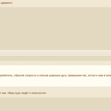
к держать!
требитель, сбросив скорость и описав широкую дугу, прикрывая нас, встал к нам в ки
ак: «Ваш курс ведёт к опасности».