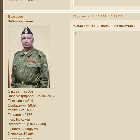
Stprapor
Поделиться
21-10-2021 13:18:54
Заблокирован
Кавалерия из-за холма таки примчалась. 
0
Откуда:
Тамбов
Зарегистрирован
: 25-06-2017
Приглашений:
0
Сообщений:
5939
Уважение:
+4033
Позитив:
+2176
Пол:
Мужской
Возраст:
55
[1971-06-08]
Провел на форуме:
3 месяца 24 дня
Последний визит: