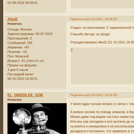
02-08-2026 09:28:01
AlexE
Поделиться
21-10-2021 18:29:53
Новичок
Угадал, но наполовину. С национальной
Откуда:
Москва
Зарегистрирован
: 05-07-2019
Спасибо Автору за проду!
Приглашений:
0
Отредактировано AlexE (21-10-2021 18:35
Сообщений:
158
Уважение:
+87
0
Позитив:
+21
Пол:
Мужской
Возраст:
61
[1965-02-10]
Провел на форуме:
4 дня 8 часов
Последний визит:
06-10-2023 19:49:51
EL_GREEN DE_GOR
Поделиться
21-10-2021 19:34:38
Новичок
У меня вдруг возник вопрос в связи с тем
А вопрос возник по поводу алмазов, в Б
Можно даже под видом частных инвесторо
Или мы уже опоздали и всё куплено до н
пулемёта и пиницилина и не воспользовал
догадался и вспомнил, что примерно в э