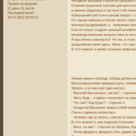
пятьдесят восьмую статью из прошлого-бу
Провел на форуме:
Отменил выкупные платежи для крестьян
21 день 15 часов
а именно общинную и частную собственн
Последний визит:
возмущений крестьян и решив вопрос с 
25-07-2022 20:09:12
Но самым важным успехом своего «прог
военные вундервафли, а появление пениц
Они не только создали сильный антибиот
производственными мощностями по изгот
Я мысленно усмехнулся. Что же, в этом 
продолжение меня здесь. Жаль, что там 
В этот момент в моём сознании зазвучал
«Какая нахрен свобода, победа должна во
Мои размышления прервала рука, появивш
Зверев, а за ним ещё один матрос.
- Василий Васильевич, как вы? – спросил
- Жить буду, - стармех посмотрел за корм
- Что там? Ход будет? – спросил я.
- Кондуктор Васильев закрыл собой проб
Плечи стармеха затряслись.
- Четверо там осталось, совсем остались
В этот момент к нам подошёл Селезнёв.
- Вася, ты как? – спросил он Зверева, бл
- Узлов двадцать-двадцать пять дадим е