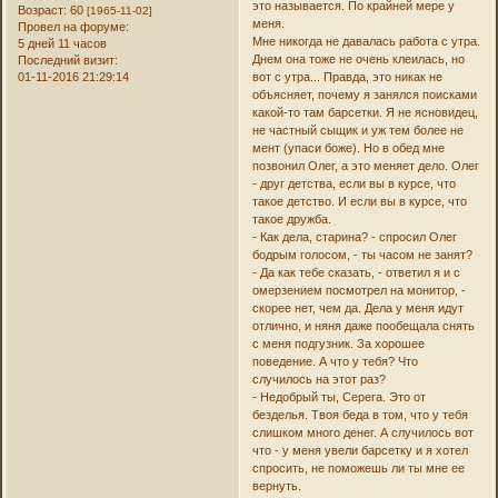
это называется. По крайней мере у
Возраст:
60
[1965-11-02]
меня.
Провел на форуме:
Мне никогда не давалась работа с утра.
5 дней 11 часов
Днем она тоже не очень клеилась, но
Последний визит:
01-11-2016 21:29:14
вот с утра... Правда, это никак не
объясняет, почему я занялся поисками
какой-то там барсетки. Я не ясновидец,
не частный сыщик и уж тем более не
мент (упаси боже). Но в обед мне
позвонил Олег, а это меняет дело. Олег
- друг детства, если вы в курсе, что
такое детство. И если вы в курсе, что
такое дружба.
- Как дела, старина? - спросил Олег
бодрым голосом, - ты часом не занят?
- Да как тебе сказать, - ответил я и с
омерзением посмотрел на монитор, -
скорее нет, чем да. Дела у меня идут
отлично, и няня даже пообещала снять
с меня подгузник. За хорошее
поведение. А что у тебя? Что
случилось на этот раз?
- Недобрый ты, Серега. Это от
безделья. Твоя беда в том, что у тебя
слишком много денег. А случилось вот
что - у меня увели барсетку и я хотел
спросить, не поможешь ли ты мне ее
вернуть.