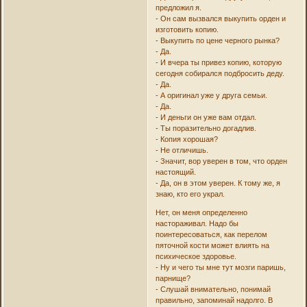
предложил я.
- Он сам вызвался выкупить орден и
изготовить копию.
- Выкупить по цене черного рынка?
- Да.
- И вчера ты привез копию, которую
сегодня собирался подбросить деду.
- Да.
- А оригинал уже у друга семьи.
- Да.
- И деньги он уже вам отдал.
- Ты поразительно догадлив.
- Копия хорошая?
- Не отличишь.
- Значит, вор уверен в том, что орден
настоящий.
- Да, он в этом уверен. К тому же, я
знаю, кто его украл.
Нет, он меня определенно
настораживал. Надо бы
поинтересоваться, как перелом
пяточной кости может влиять на
психическое здоровье.
- Ну и чего ты мне тут мозги паришь,
парнище?
- Слушай внимательно, понимай
правильно, запоминай надолго. В