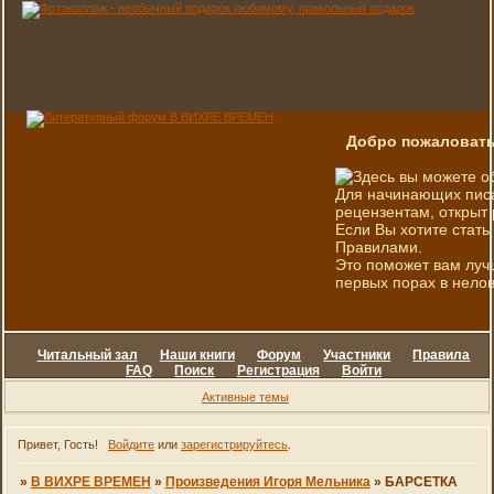
Добро пожаловать
Здесь вы можете о
Для начинающих писа
рецензентам, открыт 
Если Вы хотите стать
Правилами.
Это поможет вам луч
первых порах в нелов
Читальный зал
Наши книги
Форум
Участники
Правила
FAQ
Поиск
Регистрация
Войти
Активные темы
Привет, Гость!
Войдите
или
зарегистрируйтесь
.
»
В ВИХРЕ ВРЕМЕН
»
Произведения Игоря Мельника
»
БАРСЕТКА