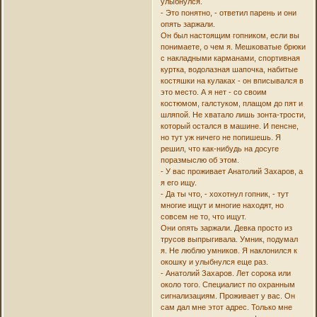
улыбнулся.
- Это понятно, - ответил парень и они
опять заржали.
Он был настоящим гопником, если вы
понимаете, о чем я. Мешковатые брюки
с накладными карманами, спортивная
куртка, водолазная шапочка, набитые
костяшки на кулаках - он вписывался в
это место. А я нет - со своим
костюмом, галстуком, плащом до пят и
шляпой. Не хватало лишь зонта-трости,
который остался в машине. И пенсне,
но тут уж ничего не попишешь. Я
решил, что как-нибудь на досуге
поразмыслю об этом.
- У вас проживает Анатолий Захаров, а
я его ищу.
- Да ты что, - хохотнул гопник, - тут
многие ищут и многие находят, но
совсем не то, что ищут.
Они опять заржали. Девка просто из
трусов выпрыгивала. Умник, подумал
я. Не люблю умников. Я наклонился к
окошку и улыбнулся еще раз.
- Анатолий Захаров. Лет сорока или
около того. Специалист по охранным
сигнализациям. Проживает у вас. Он
сам дал мне этот адрес. Только мне