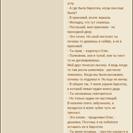
углу.
- А где была барсетка, когда она еще
была?
- В прихожей, возле зеркала.
- Молодец, что тут скажешь.
- Послушай, моя прихожая - не
проходной двор.
- Это точно. Но свой пистолет ты
почему-то держишь в сейфе, а не в
прихожей.
- Ты прав, - вздохнул Олег.
- Полковник, или я тупой, или ты чего-
то не договариваешь.
Мой друг почесал лысину. А ведь когда-
то там росла шевелюра - расчески
ломались. Когда мы были рысаками,
почему-то подумал я. Но еще не вечер.
- В общем так. У меня украли барсетку,
в которой лежал орден моего деда.
- Ты начинаешь повторяться.
- Но только орден не настоящий.
В кальяне опять забулькало, а
мундштук в моих зубах чуть не
треснул.
- Это копия, - продолжил Олег, -
дешевка. Поэтому я не побоялся
оставить ее в барсетке.
- Ты меня пугаешь, - грустно сказал я и