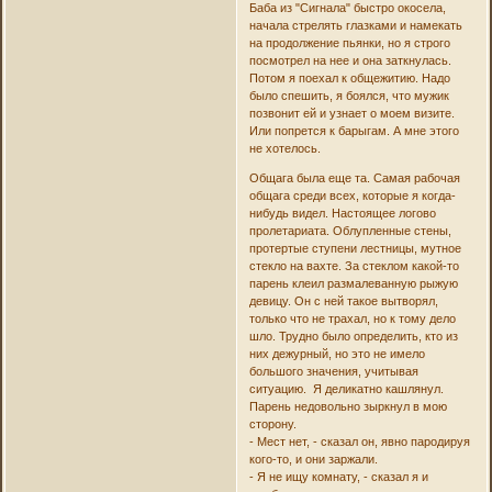
Баба из "Сигнала" быстро окосела,
начала стрелять глазками и намекать
на продолжение пьянки, но я строго
посмотрел на нее и она заткнулась.
Потом я поехал к общежитию. Надо
было спешить, я боялся, что мужик
позвонит ей и узнает о моем визите.
Или попрется к барыгам. А мне этого
не хотелось.
Общага была еще та. Самая рабочая
общага среди всех, которые я когда-
нибудь видел. Настоящее логово
пролетариата. Облупленные стены,
протертые ступени лестницы, мутное
стекло на вахте. За стеклом какой-то
парень клеил размалеванную рыжую
девицу. Он с ней такое вытворял,
только что не трахал, но к тому дело
шло. Трудно было определить, кто из
них дежурный, но это не имело
большого значения, учитывая
ситуацию. Я деликатно кашлянул.
Парень недовольно зыркнул в мою
сторону.
- Мест нет, - сказал он, явно пародируя
кого-то, и они заржали.
- Я не ищу комнату, - сказал я и