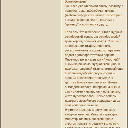
бриллиантами.
Но Олег уже отключил связь, поэтому я
напялил плащ, нахлобучил шляпу
(люблю пофорсить), велел секретарше
сегодня меня не ждать, прыгнул в
"девятку" и помчался к другу.
Если вам это интересно, стоял чудный
октябрьский денек, а в октябре любой
день хорош, если нет дождя. Олег жил
в небольшом старом особняке,
расположенном в коротком переулке
рядом с университетским парком.
Переулок так и назывался "Короткий".
С ним жили мама, чудная женщина, и
дедушка - древний старик, который еще
в Испанию добровольцем ездил, и
прошел всю Отечественную. Я с
детства боялся его, как огня. Домик
выглядел неплохо, но времена нынче
сами знаете - кризис он и есть кризис,
и это чувствовалось. Какие теперь
доходы у армейского офицера и двух
пенсионеров? То-то же.
Я утопил пальцем кнопку звонка у
входной калитки. Минуты через две
мне открыла пожилая женщина в
строгом платье, с седыми волосами,
собранными в тугой пучок на затылке.