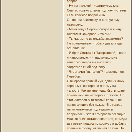
вопрос.
- Ну ты и клоун! - хохотнул мужик. -
Сейчас только штаны подтяну и отвечу.
Если красиво попросишь.
Он вошел в комнату, я шагнул ему
навстречу.
- Меня зовут Сергей Рубцов и я ищу
Анатолия Захарова. Это вы?
- Ты часом не из службы знакомств?
Не припоминаю, чтобы я давал туда
объявление.
- Я брат Светланы Панкратовой, - врал
я напропалую, - и, насколько мне
известно, вчера вы пытались
забраться к ней под юбку.
- Что значит "пытался"? - фыркнул он.
Перебор.
Я выбросил правый хук, один из моих
коронных, он хорошо лег ему на
челюсть. Как по мне, удар был вполне
приличный, на четверку с плюсом. Но
этот Захаров был тертый калач и не
напрягал шею без нужды. Его голова
легко мотнулась под ударом и
получилось, что я его просто погладил.
Нельзя было останавливаться, я выдал
два левых подряд по корпусу и добавил
правый в голову, отличная связка. Но