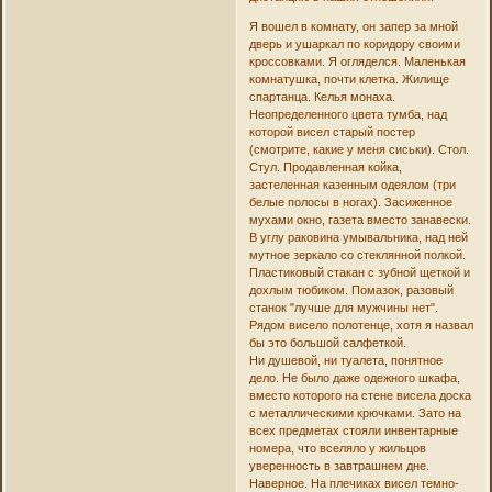
Я вошел в комнату, он запер за мной
дверь и ушаркал по коридору своими
кроссовками. Я огляделся. Маленькая
комнатушка, почти клетка. Жилище
спартанца. Келья монаха.
Неопределенного цвета тумба, над
которой висел старый постер
(смотрите, какие у меня сиськи). Стол.
Стул. Продавленная койка,
застеленная казенным одеялом (три
белые полосы в ногах). Засиженное
мухами окно, газета вместо занавески.
В углу раковина умывальника, над ней
мутное зеркало со стеклянной полкой.
Пластиковый стакан с зубной щеткой и
дохлым тюбиком. Помазок, разовый
станок "лучше для мужчины нет".
Рядом висело полотенце, хотя я назвал
бы это большой салфеткой.
Ни душевой, ни туалета, понятное
дело. Не было даже одежного шкафа,
вместо которого на стене висела доска
с металлическими крючками. Зато на
всех предметах стояли инвентарные
номера, что вселяло у жильцов
уверенность в завтрашнем дне.
Наверное. На плечиках висел темно-