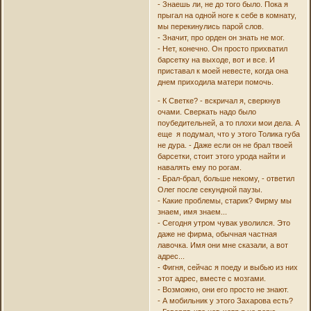
- Знаешь ли, не до того было. Пока я
прыгал на одной ноге к себе в комнату,
мы перекинулись парой слов.
- Значит, про орден он знать не мог.
- Нет, конечно. Он просто прихватил
барсетку на выходе, вот и все. И
приставал к моей невесте, когда она
днем приходила матери помочь.
- К Светке? - вскричал я, сверкнув
очами. Сверкать надо было
поубедительней, а то плохи мои дела. А
еще я подумал, что у этого Толика губа
не дура. - Даже если он не брал твоей
барсетки, стоит этого урода найти и
навалять ему по рогам.
- Брал-брал, больше некому, - ответил
Олег после секундной паузы.
- Какие проблемы, старик? Фирму мы
знаем, имя знаем...
- Сегодня утром чувак уволился. Это
даже не фирма, обычная частная
лавочка. Имя они мне сказали, а вот
адрес...
- Фигня, сейчас я поеду и выбью из них
этот адрес, вместе с мозгами.
- Возможно, они его просто не знают.
- А мобильник у этого Захарова есть?