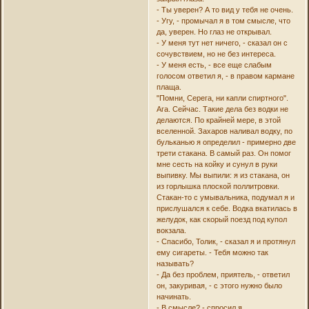
- Ты уверен? А то вид у тебя не очень.
- Угу, - промычал я в том смысле, что
да, уверен. Но глаз не открывал.
- У меня тут нет ничего, - сказал он с
сочувствием, но не без интереса.
- У меня есть, - все еще слабым
голосом ответил я, - в правом кармане
плаща.
"Помни, Серега, ни капли спиртного".
Ага. Сейчас. Такие дела без водки не
делаются. По крайней мере, в этой
вселенной. Захаров наливал водку, по
бульканью я определил - примерно две
трети стакана. В самый раз. Он помог
мне сесть на койку и сунул в руки
выпивку. Мы выпили: я из стакана, он
из горлышка плоской поллитровки.
Стакан-то с умывальника, подумал я и
прислушался к себе. Водка вкатилась в
желудок, как скорый поезд под купол
вокзала.
- Спасибо, Толик, - сказал я и протянул
ему сигареты. - Тебя можно так
называть?
- Да без проблем, приятель, - ответил
он, закуривая, - с этого нужно было
начинать.
- В смысле? - спросил я.