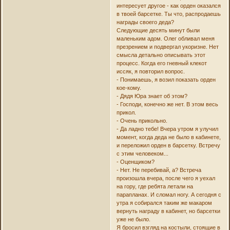
интересует другое - как орден оказался
в твоей барсетке. Ты что, распродаешь
награды своего деда?
Следующие десять минут были
маленьким адом. Олег обливал меня
презрением и подвергал укоризне. Нет
смысла детально описывать этот
процесс. Когда его гневный клекот
иссяк, я повторил вопрос.
- Понимаешь, я возил показать орден
кое-кому.
- Дядя Юра знает об этом?
- Господи, конечно же нет. В этом весь
прикол.
- Очень прикольно.
- Да ладно тебе! Вчера утром я улучил
момент, когда деда не было в кабинете,
и переложил орден в барсетку. Встречу
с этим человеком...
- Оценщиком?
- Нет. Не перебивай, а? Встреча
произошла вчера, после чего я уехал
на гору, где ребята летали на
парапланах. И сломал ногу. А сегодня с
утра я собирался таким же макаром
вернуть награду в кабинет, но барсетки
уже не было.
Я бросил взгляд на костыли, стоящие в