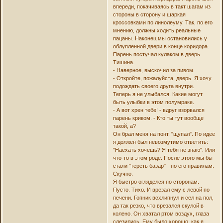
впереди, покачиваясь в такт шагам из
стороны в сторону и шаркая
кроссовками по линолеуму. Так, по его
мнению, должны ходить реальные
пацаны. Наконец мы остановились у
облупленной двери в конце коридора.
Парень постучал кулаком в дверь.
Тишина.
- Наверное, выскочил за пивом.
- Откройте, пожалуйста, дверь. Я хочу
подождать своего друга внутри.
Теперь я не улыбался. Какие могут
быть улыбки в этом полумраке.
- А вот хрен тебе! - вдруг взорвался
парень криком. - Кто ты тут вообще
такой, а?
Он брал меня на понт, "щупал". По идее
я должен был невозмутимо ответить:
"Наехать хочешь? Я тебя не знаю". Или
что-то в этом роде. После этого мы бы
стали "тереть базар" - по его правилам.
Скучно.
Я быстро огляделся по сторонам.
Пусто. Тихо. И врезал ему с левой по
печени. Гопник всхлипнул и сел на пол,
да так резко, что врезался скулой в
колено. Он хватал ртом воздух, глаза
слезились. Ему было хорошо, как я