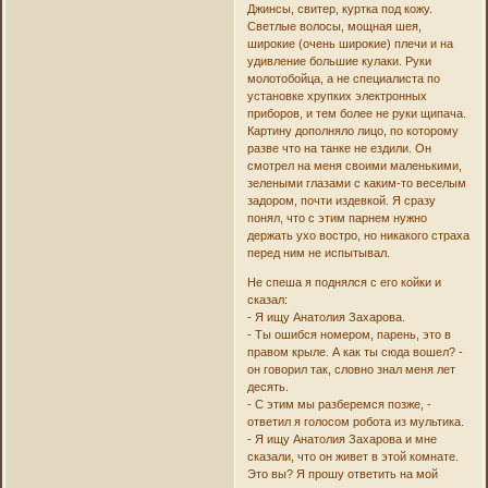
Джинсы, свитер, куртка под кожу.
Светлые волосы, мощная шея,
широкие (очень широкие) плечи и на
удивление большие кулаки. Руки
молотобойца, а не специалиста по
установке хрупких электронных
приборов, и тем более не руки щипача.
Картину дополняло лицо, по которому
разве что на танке не ездили. Он
смотрел на меня своими маленькими,
зелеными глазами с каким-то веселым
задором, почти издевкой. Я сразу
понял, что с этим парнем нужно
держать ухо востро, но никакого страха
перед ним не испытывал.
Не спеша я поднялся с его койки и
сказал:
- Я ищу Анатолия Захарова.
- Ты ошибся номером, парень, это в
правом крыле. А как ты сюда вошел? -
он говорил так, словно знал меня лет
десять.
- С этим мы разберемся позже, -
ответил я голосом робота из мультика.
- Я ищу Анатолия Захарова и мне
сказали, что он живет в этой комнате.
Это вы? Я прошу ответить на мой