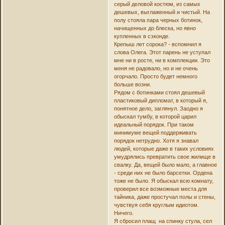
серый деловой костюм, из самых
дешевых, выглаженный и чистый. На
полу стояла пара черных ботинок,
начищенных до блеска, но явно
купленных в сэконде.
Крепыш лет сорока? - вспомнил я
слова Олега. Этот парень не уступал
мне ни в росте, ни в комплекции. Это
меня не радовало, но и не очень
огорчало. Просто будет немного
больше возни.
Рядом с ботинками стоял дешевый
пластиковый дипломат, в который я,
понятное дело, заглянул. Заодно я
обыскал тумбу, в которой царил
идеальный порядок. При таком
минимуме вещей поддерживать
порядок нетрудно. Хотя я знавал
людей, которые даже в таких условиях
умудрялись превратить свое жилище в
свалку. Да, вещей было мало, а главное
- среди них не было барсетки. Ордена
тоже не было. Я обыскал всю комнату,
проверил все возможные места для
тайника, даже простучал полы и стены,
чувствуя себя круглым идиотом.
Ничего.
Я сбросил плащ на спинку стула, сел