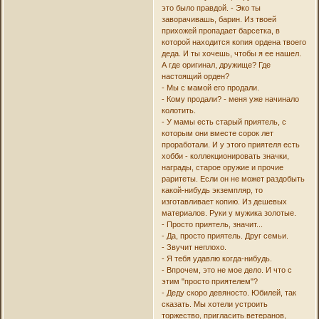
это было правдой. - Эко ты
заворачивашь, барин. Из твоей
прихожей пропадает барсетка, в
которой находится копия ордена твоего
деда. И ты хочешь, чтобы я ее нашел.
А где оригинал, дружище? Где
настоящий орден?
- Мы с мамой его продали.
- Кому продали? - меня уже начинало
колотить.
- У мамы есть старый приятель, с
которым они вместе сорок лет
проработали. И у этого приятеля есть
хобби - коллекционировать значки,
награды, старое оружие и прочие
раритеты. Если он не может раздобыть
какой-нибудь экземпляр, то
изготавливает копию. Из дешевых
материалов. Руки у мужика золотые.
- Просто приятель, значит...
- Да, просто приятель. Друг семьи.
- Звучит неплохо.
- Я тебя удавлю когда-нибудь.
- Впрочем, это не мое дело. И что с
этим "просто приятелем"?
- Деду скоро девяносто. Юбилей, так
сказать. Мы хотели устроить
торжество, пригласить ветеранов,