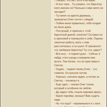
- Говорят, что нет, хотя я не верю.
- И все-таки... Ты уверен, что барсетку
взял именно он? Больше к вам никто не
заходил?
- Ты меня за идиота держишь, -
проворчал Олег почти с обидой.
- Пойми меня правильно, тебя полдня
не было дома.
- Послушай, я приехал с этой
барсеткой домой, понятно? Оставил ее
в прихожей и поковылял к себе. Парень
закончил работу, мать с ним
рассчиталась и он ушел. И прихватил
эту гребаную барсетку! Ты что, идиот?
- Все-все, - я поднял руки. - Сейчас я
найду этого урода и вправлю ему
мозги. Тем более, что он приставал к
Светке.
- Орден, - поднял палец Олег, - это
главное. Остальное потом.
- Хорошо, сначала орден, а потом за
Светку, - хихикнул я.
- Еще одно, - сказал Олег тоном,
который я особенно не люблю.
- Да ладно тебе, пошли пирожки жрать.
- Какие пирожки, юноша? Вам худеть
надо.
- Ну что еще? - переминался я с ноги