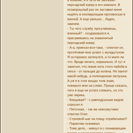
персидский ковер в его комнате. В
позапрошлый раз он заставил меня
нырять в изолирующем противогазе в
ванной. А еще раньше... Ладно,
замнем.
- Ты чего службу прогуливаешь,
военный? - поздоровался я,
присаживаясь на знаменитый
персидский ковер.
- А-а, приехал все-таки, - ответил он,
протягивая мне шланг с мундштуком.
Я осторожно затянулся, а то мало ли
что. Вроде ничего, нормально. И тут я
заметил, что левая нога этого набоба в
гипсе - от пальцев до колена. Не лангет
какой-нибудь, а полноценная заглушка.
А уж я в этих вещах толк знаю,
поверьте мне на слово. Проще сказать,
чего я еще не успел сломать, но это
уже лирика.
- Берцовая? - с равнодушным видом
спросил я.
- Пяточная, - так же невозмутимо
ответил Олег.
- Строевой шаг на плацу отрабатывал?
- Параплан осваивал.
- Тоже дело, - кивнул я с понимающим
видом и сделал вторую затяжку. -