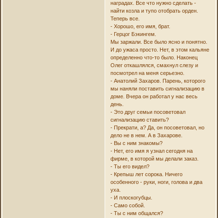
наградах. Все что нужно сделать -
найти козла и тупо отобрать орден.
Теперь все.
- Хорошо, его имя, брат.
- Герцог Бэкингем.
Мы заржали. Все было ясно и понятно.
И до ужаса просто. Нет, в этом кальяне
определенно что-то было. Наконец
Олег откашлялся, смахнул слезу и
посмотрел на меня серьезно.
- Анатолий Захаров. Парень, которого
мы наняли поставить сигнализацию в
доме. Вчера он работал у нас весь
день.
- Это друг семьи посоветовал
сигнализацию ставить?
- Прекрати, а? Да, он посоветовал, но
дело не в нем. А в Захарове.
- Вы с ним знакомы?
- Нет, его имя я узнал сегодня на
фирме, в которой мы делали заказ.
- Ты его видел?
- Крепыш лет сорока. Ничего
особенного - руки, ноги, голова и два
уха.
- И плоскогубцы.
- Само собой.
- Ты с ним общался?