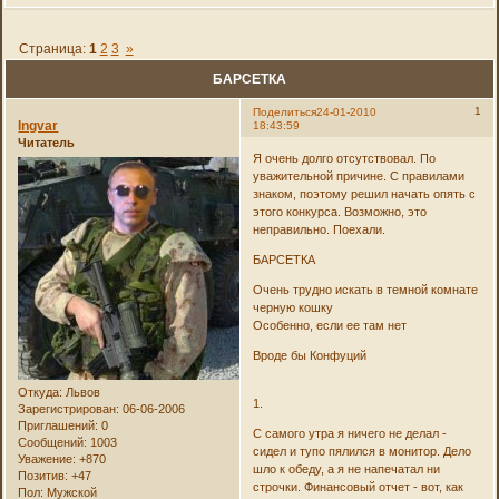
Страница:
1
2
3
»
БАРСЕТКА
1
Поделиться
24-01-2010
Ingvar
18:43:59
Читатель
Я очень долго отсутствовал. По
уважительной причине. С правилами
знаком, поэтому решил начать опять с
этого конкурса. Возможно, это
неправильно. Поехали.
БАРСЕТКА
Очень трудно искать в темной комнате
черную кошку
Особенно, если ее там нет
Вроде бы Конфуций
Откуда:
Львов
1.
Зарегистрирован
: 06-06-2006
Приглашений:
0
С самого утра я ничего не делал -
Сообщений:
1003
сидел и тупо пялился в монитор. Дело
Уважение:
+870
шло к обеду, а я не напечатал ни
Позитив:
+47
строчки. Финансовый отчет - вот, как
Пол:
Мужской