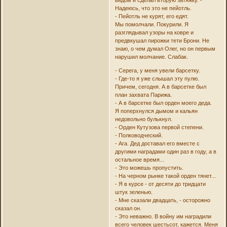
Надеюсь, что это не пейотль.
- Пейотль не курят, его едят.
Мы помолчали. Покурили. Я
разглядывал узоры на ковре и
предвкушал пирожки тети Брони. Не
знаю, о чем думал Олег, но он первым
нарушил молчание. Слабак.
- Серега, у меня увели барсетку.
- Где-то я уже слышал эту пулю.
Причем, сегодня. А в барсетке был
план захвата Парижа.
- А в барсетке был орден моего деда.
Я поперхнулся дымом и кальян
недовольно булькнул.
- Орден Кутузова первой степени.
- Полководческий.
- Ага. Дед доставал его вместе с
другими наградами один раз в году, а в
остальное время...
- Это можешь пропустить.
- На черном рынке такой орден тянет...
- Я в курсе - от десяти до тридцати
штук зеленью.
- Мне сказали двадцать, - осторожно
сказал он.
- Это неважно. В войну им наградили
всего человек шестьсот, кажется. Меня