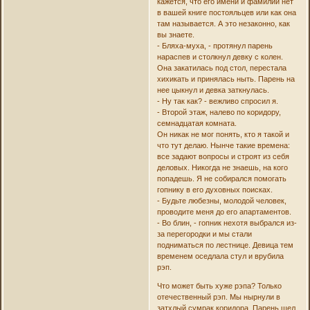
кажется, что его имени и фамилии нет
в вашей книге постояльцев или как она
там называется. А это незаконно, как
вы знаете.
- Бляха-муха, - протянул парень
нараспев и столкнул девку с колен.
Она закатилась под стол, перестала
хихикать и принялась ныть. Парень на
нее цыкнул и девка заткнулась.
- Ну так как? - вежливо спросил я.
- Второй этаж, налево по коридору,
семнадцатая комната.
Он никак не мог понять, кто я такой и
что тут делаю. Нынче такие времена:
все задают вопросы и строят из себя
деловых. Никогда не знаешь, на кого
попадешь. Я не собирался помогать
гопнику в его духовных поисках.
- Будьте любезны, молодой человек,
проводите меня до его апартаментов.
- Во блин, - гопник нехотя выбрался из-
за перегородки и мы стали
подниматься по лестнице. Девица тем
временем оседлала стул и врубила
рэп.
Что может быть хуже рэпа? Только
отечественный рэп. Мы нырнули в
затхлый сумрак коридора. Парень шел