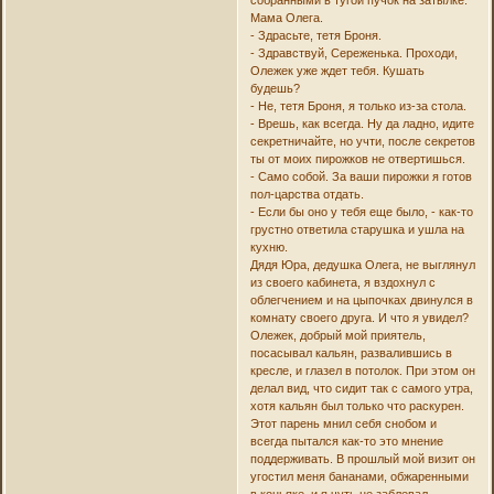
Мама Олега.
- Здрасьте, тетя Броня.
- Здравствуй, Сереженька. Проходи,
Олежек уже ждет тебя. Кушать
будешь?
- Не, тетя Броня, я только из-за стола.
- Врешь, как всегда. Ну да ладно, идите
секретничайте, но учти, после секретов
ты от моих пирожков не отвертишься.
- Само собой. За ваши пирожки я готов
пол-царства отдать.
- Если бы оно у тебя еще было, - как-то
грустно ответила старушка и ушла на
кухню.
Дядя Юра, дедушка Олега, не выглянул
из своего кабинета, я вздохнул с
облегчением и на цыпочках двинулся в
комнату своего друга. И что я увидел?
Олежек, добрый мой приятель,
посасывал кальян, развалившись в
кресле, и глазел в потолок. При этом он
делал вид, что сидит так с самого утра,
хотя кальян был только что раскурен.
Этот парень мнил себя снобом и
всегда пытался как-то это мнение
поддерживать. В прошлый мой визит он
угостил меня бананами, обжаренными
в коньяке, и я чуть не заблевал