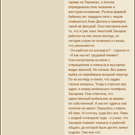
гараже на Теремках, и вполне
оправдывала свое название и
месторасположение. Рулила фирмой
бабенка лет тридцати пяти с лицом
спившегося Ален Делона и примерно
такой же фигурой. Она повторила мне
то, что я уже знал: Анатолий Захаров
работал на нее около месяца, но
сегодня утром он позвонил и сказал,
что увольняется.
- Он работал по контракту? - спросил я.
- И как насчет трудовой книжки?
Она посмотрела на меня с
отвращением и плюнула в мусорное
ведро жвачкой. Не попала. Все равно
жуйка не перебивала мощный перегар.
По ее взгляду я понял, что задаю
глупые вопросы. Тогда я спросил про
адрес и номер мобильного телефона
Захарова. Она ответила, что
единственный мобильник на фирме -
ее собственный. А насчет адреса она
понятия не имеет. Пришлось ставить
ей пиво. И соточку, куда без нее. Пиво
с водкой сотворили чудо - я узнал, что
Захаров снимает комнату в рабочей
общаге, до которой было десять минут
ходьбы. Уже кое-что.