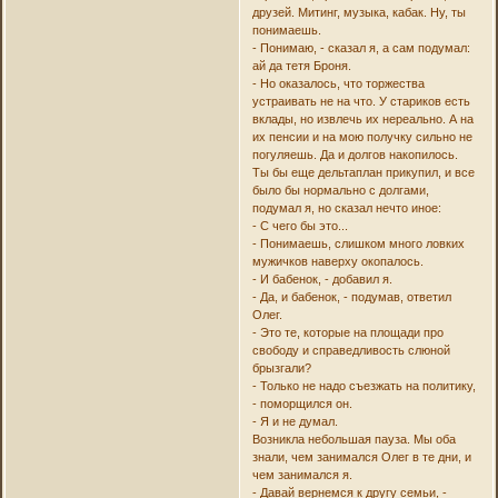
друзей. Митинг, музыка, кабак. Ну, ты
понимаешь.
- Понимаю, - сказал я, а сам подумал:
ай да тетя Броня.
- Но оказалось, что торжества
устраивать не на что. У стариков есть
вклады, но извлечь их нереально. А на
их пенсии и на мою получку сильно не
погуляешь. Да и долгов накопилось.
Ты бы еще дельтаплан прикупил, и все
было бы нормально с долгами,
подумал я, но сказал нечто иное:
- С чего бы это...
- Понимаешь, слишком много ловких
мужичков наверху окопалось.
- И бабенок, - добавил я.
- Да, и бабенок, - подумав, ответил
Олег.
- Это те, которые на площади про
свободу и справедливость слюной
брызгали?
- Только не надо съезжать на политику,
- поморщился он.
- Я и не думал.
Возникла небольшая пауза. Мы оба
знали, чем занимался Олег в те дни, и
чем занимался я.
- Давай вернемся к другу семьи, -