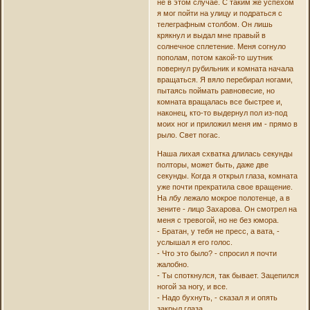
не в этом случае. С таким же успехом
я мог пойти на улицу и подраться с
телеграфным столбом. Он лишь
крякнул и выдал мне правый в
солнечное сплетение. Меня согнуло
пополам, потом какой-то шутник
повернул рубильник и комната начала
вращаться. Я вяло перебирал ногами,
пытаясь поймать равновесие, но
комната вращалась все быстрее и,
наконец, кто-то выдернул пол из-под
моих ног и приложил меня им - прямо в
рыло. Свет погас.
Наша лихая схватка длилась секунды
полторы, может быть, даже две
секунды. Когда я открыл глаза, комната
уже почти прекратила свое вращение.
На лбу лежало мокрое полотенце, а в
зените - лицо Захарова. Он смотрел на
меня с тревогой, но не без юмора.
- Братан, у тебя не пресс, а вата, -
услышал я его голос.
- Что это было? - спросил я почти
жалобно.
- Ты споткнулся, так бывает. Зацепился
ногой за ногу, и все.
- Надо бухнуть, - сказал я и опять
закрыл глаза.