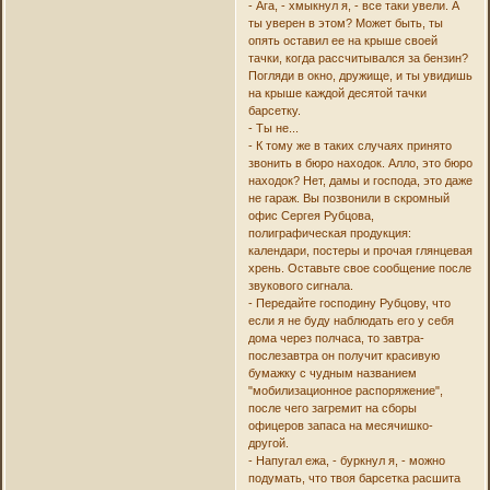
- Ага, - хмыкнул я, - все таки увели. А
ты уверен в этом? Может быть, ты
опять оставил ее на крыше своей
тачки, когда рассчитывался за бензин?
Погляди в окно, дружище, и ты увидишь
на крыше каждой десятой тачки
барсетку.
- Ты не...
- К тому же в таких случаях принято
звонить в бюро находок. Алло, это бюро
находок? Нет, дамы и господа, это даже
не гараж. Вы позвонили в скромный
офис Сергея Рубцова,
полиграфическая продукция:
календари, постеры и прочая глянцевая
хрень. Оставьте свое сообщение после
звукового сигнала.
- Передайте господину Рубцову, что
если я не буду наблюдать его у себя
дома через полчаса, то завтра-
послезавтра он получит красивую
бумажку с чудным названием
"мобилизационное распоряжение",
после чего загремит на сборы
офицеров запаса на месячишко-
другой.
- Напугал ежа, - буркнул я, - можно
подумать, что твоя барсетка расшита