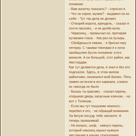
понимаю.
- Вам визитку показать? - спросил я.
- Что за херня, мужик? - выдавил он из
себя. - Тут так дела не делают.
- Отворяй ворота, крендель, - сказал я
почти ласково, - и не долби вола.
- Червонец, - промычал он, протирая
кулаками глаза. - Как раз на пузырь.
- Обойдешься пивом, - я бросил ему
пятерку. С такими темпами я к ночи
пробашляю бухло половине этого
винкеля. А он большой, этот район, как
Амстердам.
Как тут делаются дела, я знал и без его
подсказок. Здесь, в этом милом
райончике, начинался мой бизнес. Пять
гривен исчезли в его кармане, словно
их никогда не было.
- Бьешь ты красиво, - сказал парень,
открывая дверь запасным ключом, - но
вот с Толяном...
- Если мы тут пошумим немного, -
перебил я его, - не обращай внимания.
За битую посуду тебе заплатят. А
теперь проваливай.
- Не вопрос, шеф, - кивнул парень,
который наконец нашел нужную
дистанцию в наших отношениях.