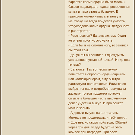
барсетке кроме ордена было мелочи
баксов на двадцать, одна просроченная
ксива и пара старых бумажек. В
принципе можно написать заяву в
ментовку, но тогда придется указать,
что украдена копия ордена. Дед узнает
и расстроится.
- Расстроится? Да, думаю, ему будет
не очень приятно это узнать.
- Если бы я не сломал ногу, то занялся
бы этим сам.
- Да, уж ты бы занялся. Однажды ты
уже занялся угнанной тачкой. И где она
теперь?
- Заткнись. Так вот, если мужик
попытается сбросить орден барыгам
или коллекционерам, ему быстро
растолкуют насчет копии. Если же он
выйдет на нас и потребует выкупа за
железку, то вся подделка потеряет
смысл, а большая часть вырученных
денег уйдет на выкуп. И про банкет
можно забыть.
- А деньги ты уже начал тратить.
Можешь не продолжать, я тебя понял.
- Еще нет, но скоро поймешь. Юбилей
через три дня. И дед будет на этом
юбилее при наградах. При всех