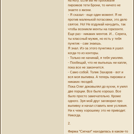
на ногу. Если вы не пробовали
пирожков тети Брони, то ничего не
знаете о жизни.
- Я сказал - еще один момент. Я не
против маленькой потасовки, это дело
святое. Но! Не вздумай начудить, так
чтобы возникли менты на горизонте.
Еще раз - никаких ментов. И... Серега,
ты классный мужик, но есть у тебя
пунктик - сам знаешь.
Я знал. Из-за этого пунктика я ушел
когда-то из конторы.
- Только не начинай, я тебя умоляю.
- Пообещай, что не выпьешь ни капли,
пока все не закончится.
- Само собой. Толик Захаров - вот и
вся моя выпивка. А теперь пирожки и
никаких гвоздей.
Пока Олег доковылял до кухни, я умял
две порции. Все было хорошо. Все
было просто замечательно. Кроме
одного. Зря мой друг заговорил про
выпивку и начал ставить мне условия.
Ни к чему хорошему это не приводит.
Никогда.
2.
Фирма "Сигнал" находилась в каком-то