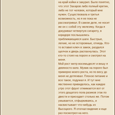
на край койки и закурил. Было понятно,
что этот Захаров либо полный кретин,
либо не тот человек, который мне
нужен. Существовала и третья
возможность, но я ее пока не
рассматривал. В самом деле, не носит
же он с собой эту железяку. Когда я
докуривал четвертую сигарету, в
коридоре послышались
приближающиеся шаги. Быстрые,
легкие, но не осторожные, отнюдь. Кто-
то вставил ключ в замок, раздался
щелчок и дверь распахнулась. Этот
кто-то стоял на пороге и смотрел на
меня.
Мой рост метр восемьдесят и вешу я
девяносто кило. Мужик на пороге был
примерно моего роста, но по весу до
меня не дотягивал. Плохое питание и
все такое, подумал я. И тут мне
явственно привиделось, как каждое
утро этот фрукт отжимается вот от
этого дощатого пола разиков этак по
двести и приседает столько же. Потом
умывается, отфыркиваясь, и
насвистывает что-нибудь из
Высоцкого. Я отогнал видение и еще
раз посмотрел на него.