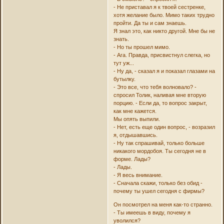
- Не приставал я к твоей сестренке,
хотя желание было. Мимо таких трудно
пройти. Да ты и сам знаешь.
Я знал это, как никто другой. Мне бы не
знать.
- Но ты прошел мимо.
- Ага. Правда, присвистнул слегка, но
тут уж...
- Ну да, - сказал я и показал глазами на
бутылку.
- Это все, что тебя волновало? -
спросил Толик, наливая мне вторую
порцию. - Если да, то вопрос закрыт,
как мне кажется.
Мы опять выпили.
- Нет, есть еще один вопрос, - возразил
я, отдышавшись.
- Ну так спрашивай, только больше
никакого мордобоя. Ты сегодня не в
форме. Лады?
- Лады.
- Я весь внимание.
- Сначала скажи, только без обид -
почему ты ушел сегодня с фирмы?
Он посмотрел на меня как-то странно.
- Ты имеешь в виду, почему я
уволился?