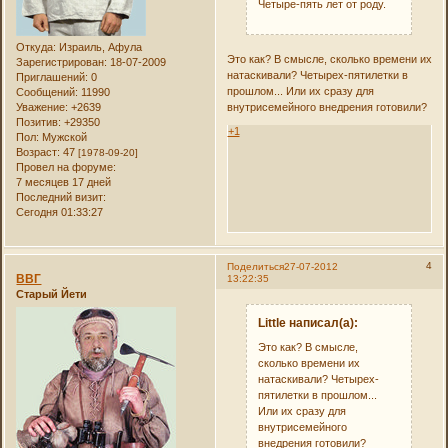
Четыре-пять лет от роду.
Откуда:
Израиль, Афула
Это как? В смысле, сколько времени их
Зарегистрирован
: 18-07-2009
натаскивали? Четырех-пятилетки в
Приглашений:
0
прошлом... Или их сразу для
Сообщений:
11990
внутрисемейного внедрения готовили?
Уважение:
+2639
Позитив:
+29350
+1
Пол:
Мужской
Возраст:
47
[1978-09-20]
Провел на форуме:
7 месяцев 17 дней
Последний визит:
Сегодня 01:33:27
4
Поделиться
27-07-2012
ВВГ
13:22:35
Старый Йети
Little написал(а):
Это как? В смысле,
сколько времени их
натаскивали? Четырех-
пятилетки в прошлом...
Или их сразу для
внутрисемейного
внедрения готовили?