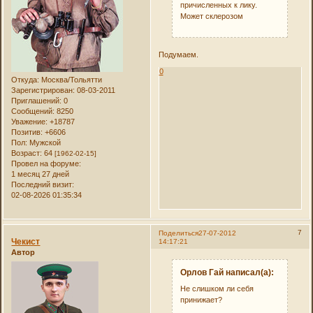
причисленных к лику.
Может склерозом
Подумаем.
0
Откуда:
Москва/Тольятти
Зарегистрирован
: 08-03-2011
Приглашений:
0
Сообщений:
8250
Уважение:
+18787
Позитив:
+6606
Пол:
Мужской
Возраст:
64
[1962-02-15]
Провел на форуме:
1 месяц 27 дней
Последний визит:
02-08-2026 01:35:34
7
Поделиться
27-07-2012
Чекист
14:17:21
Автор
Орлов Гай написал(а):
Не слишком ли себя
принижает?