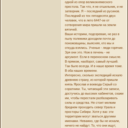
одной из опор великокняжеского
престола. Так что, я не отшельник, и не
затворник. Я – последний из русинов.
Последний из тех пятидесяти двух
человек, что в лето 6447-ое от
сотворения мира пришли на земли
вятичей.
Ваши историки, подозреваю, не раз в
пылу полемики доходили почти до
поножовщины, выясняя, кто мы и
откуда взялись. Ученые - люди горячие.
Зря они это. Нож в печень - не
аргумент. Если в переносном смысле.
В прямом, наоборот, самый лучший.
Так было всегда. И в наше время тоже.
В оба наших времени.
Интересно, сколько экспедиций искало
древнюю страну, из которой пришли
князь Ярослав и воевода Серый со
соратники. Ты, читающий эти записи,
достучись до высоких кабинетов, скажи
им, чтобы перестали разбазаривать
силы и средства. Не стоит мелким
бреднем проходить север Урала и
просторы Сибири. Хотя у вас эти
территории могут зваться другими
именами. Неважно, где бы не искали,
ничего не найдут. То, что они ищут,