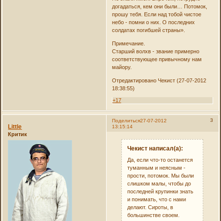
догадаться, кем они были… Потомок,
прошу тебя. Если над тобой чистое
небо - помни о них. О последних
солдатах погибшей страны».
Примечание.
Старший волхв - звание примерно
соответствующее привычному нам
майору.
Отредактировано Чекист (27-07-2012
18:38:55)
+17
3
Поделиться
27-07-2012
Little
13:15:14
Критик
Чекист написал(а):
Да, если что-то останется
туманным и неясным -
прости, потомок. Мы были
слишком малы, чтобы до
последней крупинки знать
и понимать, что с нами
делают. Сироты, в
большинстве своем.