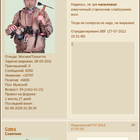
Надеюсь, не зря
насиловал
измученный старческим слабоумием
мозг.
Тогда ни склероза не надо, ни маразма!
Отредактировано ВВГ (27-07-2012
15:31:48)
0
Откуда:
Москва/Тольятти
Зарегистрирован
: 08-03-2011
Приглашений:
0
Сообщений:
8250
Уважение:
+18787
Позитив:
+6606
Пол:
Мужской
Возраст:
64
[1962-02-15]
Провел на форуме:
1 месяц 27 дней
Последний визит:
02-08-2026 01:35:34
10
Поделиться
27-07-2012
Cobra
17:37:52
Советник