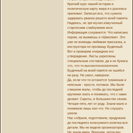
Краткий курс нашей истории и
политическую карту мира я к рукописи
приложил. Записал все, что сумело
задержать рваное решето моей памяти.
Надеюсь, не зря мучил измученный
старческим слабоумием мозг.
Информация сохранится. Что написано
пером, не выжжешь и «Шмелем». Это
уже не воеводы любимая присказка, а
инструктора по прозвищу Буденный.
Вот и проверим очередное его
утверждение. Листы укреплены
специальным составом, да и не бумага
это, что-то высокотехнологичное.
Буденный на моей памяти не ошибся
ни разу. Не умел, наверное.
Да, если что-то останется туманным и
неясным - прости, потомок. Мы были
слишком малы, чтобы до последней
крупинки знать и понимать, что с нами
делают. Сироты, в большинстве своем.
Четыре-пять лет от роду. Знали мало и
понимали лишь кое-что. Но слушать
умели.
Нас собрали, подготовили, продумали
до последнего кольчужного колечка все
детали. Мы не видели организаторов.
Не знали имен. Впрочем, нетрудно