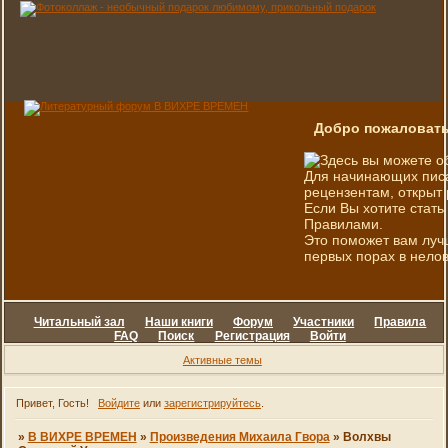
Добро пожаловать
Здесь вы можете о
Для начинающих писа
рецензентам, открыт 
Если Вы хотите стать
Правилами.
Это поможет вам луч
первых порах в нелов
Читальный зал
Наши книги
Форум
Участники
Правила
FAQ
Поиск
Регистрация
Войти
Активные темы
Привет, Гость!
Войдите
или
зарегистрируйтесь
.
»
В ВИХРЕ ВРЕМЕН
»
Произведения Михаила Гвора
»
Волхвы