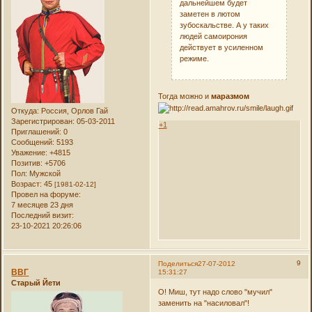
дальнейшем будет
заметен в лютом
зубоскальстве. А у таких
людей самоирония
действует в усиленном
режиме.
Тогда можно и
маразмом
Откуда:
Россия, Орлов Гай
Зарегистрирован
: 05-03-2011
+1
Приглашений:
0
Сообщений:
5193
Уважение:
+4815
Позитив:
+5706
Пол:
Мужской
Возраст:
45
[1981-02-12]
Провел на форуме:
7 месяцев 23 дня
Последний визит:
23-10-2021 20:26:06
9
Поделиться
27-07-2012
ВВГ
15:31:27
Старый Йети
О! Миш, тут надо слово "мучил"
заменить на "насиловал"!