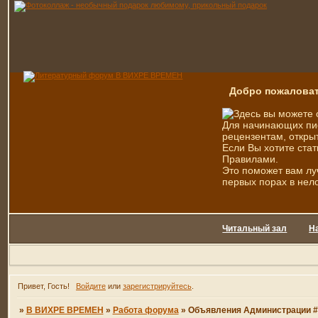
Добро пожаловат
Здесь вы можете 
Для начинающих пис
рецензентам, открыт
Если Вы хотите стат
Правилами.
Это поможет вам лу
первых порах в нел
Читальный зал
Н
Привет, Гость!
Войдите
или
зарегистрируйтесь
.
»
В ВИХРЕ ВРЕМЕН
»
Работа форума
»
Объявления Администрации #