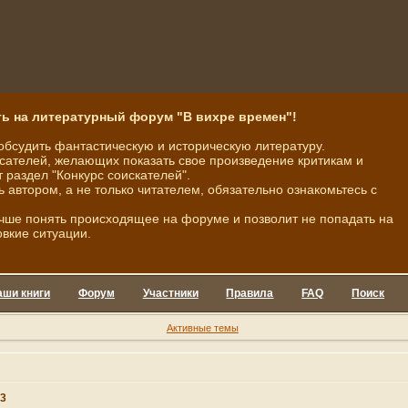
ь на литературный форум "В вихре времен"!
обсудить фантастическую и историческую литературу.
ателей, желающих показать свое произведение критикам и
 раздел "Конкурс соискателей".
ь автором, а не только читателем, обязательно ознакомьтесь с
чше понять происходящее на форуме и позволит не попадать на
овкие ситуации.
аши книги
Форум
Участники
Правила
FAQ
Поиск
Активные темы
3