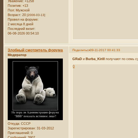
Уважение:
+1258
Позитив:
+13
Пол:
Мужской
Возраст:
20
[2006-03-13]
Провел на форуме:
2 месяца 8 дней
Последний визит:
06-08-2026 00:54:10
Злобный смотритель форума
Поделиться
09-11-2017 00:41:33
Модератор
GRaD
и
Burba_Kirill
получают по семь су
0
Откуда:
СССР
Зарегистрирован
: 31-03-2012
Приглашений:
0
Сообщений:
3907