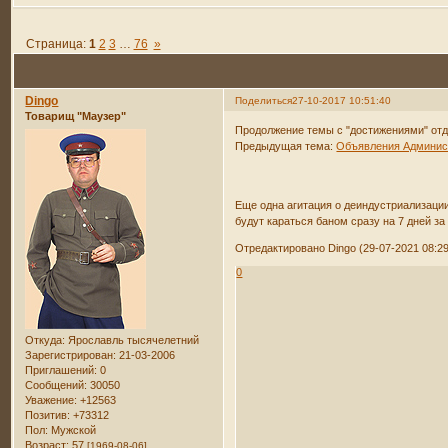
Страница:
1
2
3
…
76
»
Dingo
Поделиться
27-10-2017 10:51:40
Товарищ "Маузер"
Продолжение темы с "достижениями" от
Предыдущая тема:
Объявления Админист
Еще одна агитация о деиндустриализации
будут караться баном сразу на 7 дней з
Отредактировано Dingo (29-07-2021 08:29
0
Откуда:
Ярославль тысячелетний
Зарегистрирован
: 21-03-2006
Приглашений:
0
Сообщений:
30050
Уважение:
+12563
Позитив:
+73312
Пол:
Мужской
Возраст:
57
[1969-08-06]