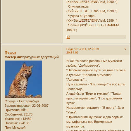
(КУЙБЫШЕВТЕЛЕФИЛЬМ, 1990 г.)
Спутник икры
(КУЙБЫШЕВТЕЛЕФИЛЬМ, 1990 г.)
Чудеса в Гусляре
(КУЙБЫШЕВТЕЛЕФИЛЬМ, 1989 г.)
Яблоня (КУЙБЫШЕВТЕЛЕФИЛЬМ,
1989 г.)
+3
9
Поделиться
14-12-2019
Пушок
20:34:09
Мастер литературных дегустаций
Я как-то более рисованные мультики
люблю. "Дюймовочка",
"Необыкновенное путешествие Нильса
с гусями", "Золотая антилопа",
"Аргонавты"...
Ну и сериалы - "Ну, погоди!" и про кота
Леопольда.
А ещё были "Ёжик в тумане", "Падал
прошлогодний снег", "Про домовёнка
Откуда:
г.Екатеринбург
Кузю"...
Зарегистрирован
: 22-01-2007
На морскую тематику - "В порту". Да и
Приглашений:
0
"Умка".
Сообщений:
23173
"Приключения Фунтика" и два первых
Уважение:
+13450
мультфильма про Бременских
Позитив:
+24106
музыкантов.
Пол:
Мужской