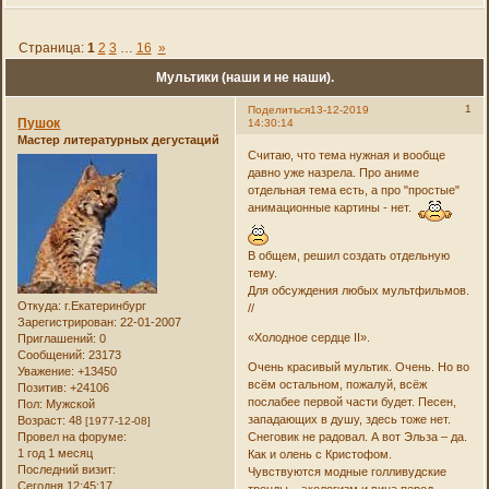
Страница:
1
2
3
…
16
»
Мультики (наши и не наши).
1
Поделиться
13-12-2019
Пушок
14:30:14
Мастер литературных дегустаций
Считаю, что тема нужная и вообще
давно уже назрела. Про аниме
отдельная тема есть, а про "простые"
анимационные картины - нет.
В общем, решил создать отдельную
тему.
Для обсуждения любых мультфильмов.
Откуда:
г.Екатеринбург
//
Зарегистрирован
: 22-01-2007
«Холодное сердце II».
Приглашений:
0
Сообщений:
23173
Очень красивый мультик. Очень. Но во
Уважение:
+13450
всём остальном, пожалуй, всёж
Позитив:
+24106
послабее первой части будет. Песен,
Пол:
Мужской
западающих в душу, здесь тоже нет.
Возраст:
48
[1977-12-08]
Провел на форуме:
Снеговик не радовал. А вот Эльза – да.
1 год 1 месяц
Как и олень с Кристофом.
Последний визит:
Чувствуются модные голливудские
Сегодня 12:45:17
тренды – экологизм и вина перед