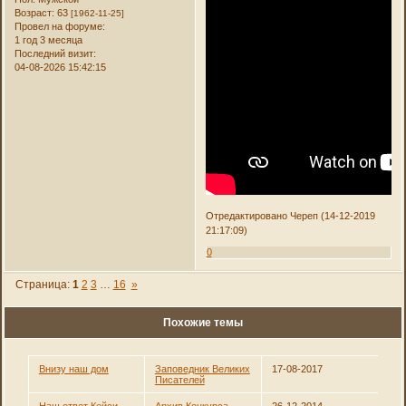
Возраст:
63
[1962-11-25]
Провел на форуме:
1 год 3 месяца
Последний визит:
04-08-2026 15:42:15
Отредактировано Череп (14-12-2019
21:17:09)
0
Страница:
1
2
3
…
16
»
Похожие темы
Внизу наш дом
Заповедник Великих
17-08-2017
Писателей