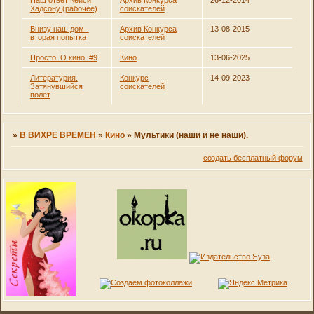
Наш ответ Кейси
Архив Конкурса
26-12-2014
Хадсону (рабочее)
соискателей
Внизу наш дом -
Архив Конкурса
13-08-2015
вторая попытка
соискателей
Просто. О кино. #9
Кино
13-06-2025
Литературия.
Конкурс
14-09-2023
Затянувшийся
соискателей
полет
»
В ВИХРЕ ВРЕМЕН
»
Кино
»
Мультики (наши и не наши).
создать бесплатный форум