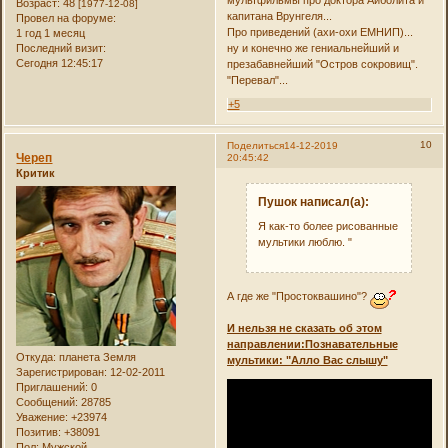
мультфильмы про доктора Айболита и
Возраст:
48
[1977-12-08]
капитана Врунгеля...
Провел на форуме:
Про приведений (ахи-охи ЕМНИП)...
1 год 1 месяц
Последний визит:
ну и конечно же гениальнейший и
Сегодня 12:45:17
презабавнейший "Остров сокровищ".
"Перевал"...
+5
10
Поделиться
14-12-2019
Череп
20:45:42
Критик
Пушок написал(а):
Я как-то более рисованные
мультики люблю. "
А где же "Простоквашино"?
И нельзя не сказать об этом
направлении:Познавательные
Откуда:
планета Земля
мультики: "Алло Вас слышу"
Зарегистрирован
: 12-02-2011
Приглашений:
0
Сообщений:
28785
Уважение:
+23974
Позитив:
+38091
Пол:
Мужской