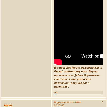
В итоге Дед Мороз выигрывает, и
Леший отдает ему елку. Внучек
прилетает за Дедом Морозом на
самолете, и они успевают
доставить елку как раз к
полуночи".
+4
7
Поделиться
13-12-2019
Agnes
22:43:06