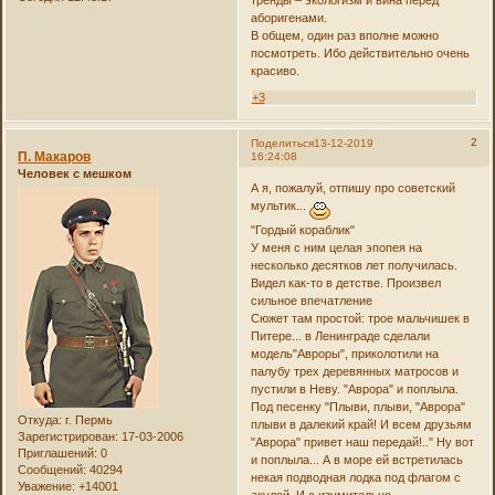
аборигенами.
В общем, один раз вполне можно
посмотреть. Ибо действительно очень
красиво.
+3
2
Поделиться
13-12-2019
П. Макаров
16:24:08
Человек с мешком
А я, пожалуй, отпишу про советский
мультик...
"Гордый кораблик"
У меня с ним целая эпопея на
несколько десятков лет получилась.
Видел как-то в детстве. Произвел
сильное впечатление
Сюжет там простой: трое мальчишек в
Питере... в Ленинграде сделали
модель"Авроры", приколотили на
палубу трех деревянных матросов и
пустили в Неву. "Аврора" и поплыла.
Под песенку "Плыви, плыви, "Аврора"
Откуда:
г. Пермь
плыви в далекий край! И всем друзьям
Зарегистрирован
: 17-03-2006
"Аврора" привет наш передай!.." Ну вот
Приглашений:
0
и поплыла... А в море ей встретилась
Сообщений:
40294
некая подводная лодка под флагом с
Уважение:
+14001