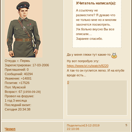
XЧитатель написал(а):
А ссылочку не
разместите? Я думаю что
не только мне но и многим
захочется посмотреть.
Уж больно вкусно Вы все
описали....
Заранее спасибо.
Да у меня глюки тут какие-то
Откуда:
г. Пермь
Ну вот попробую эту:
Зарегистрирован
: 17-03-2006
https://www.ivi.ru/watch/8220
Приглашений:
0
А так-то он гуглится легко. И на ютубе
Сообщений:
40294
вроде есть...
Уважение:
+14001
0
Позитив:
+17526
Пол:
Мужской
Возраст:
67
[1958-09-28]
Провел на форуме:
1 год 3 месяца
Последний визит:
Сегодня 20:34:38
5
Поделиться
13-12-2019
Череп
22:10:06