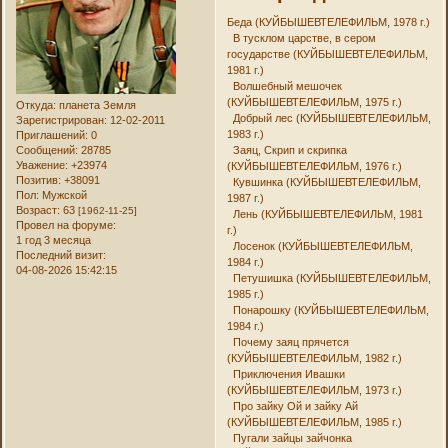
Беда (КУЙБЫШЕВТЕЛЕФИЛЬМ, 1978 г.)
В тусклом царстве, в сером
государстве (КУЙБЫШЕВТЕЛЕФИЛЬМ,
1981 г.)
Волшебный мешочек
(КУЙБЫШЕВТЕЛЕФИЛЬМ, 1975 г.)
Откуда:
планета Земля
Добрый лес (КУЙБЫШЕВТЕЛЕФИЛЬМ,
Зарегистрирован
: 12-02-2011
1983 г.)
Приглашений:
0
Сообщений:
28785
Заяц, Скрип и скрипка
Уважение:
+23974
(КУЙБЫШЕВТЕЛЕФИЛЬМ, 1976 г.)
Позитив:
+38091
Кувшинка (КУЙБЫШЕВТЕЛЕФИЛЬМ,
Пол:
Мужской
1987 г.)
Возраст:
63
[1962-11-25]
Лень (КУЙБЫШЕВТЕЛЕФИЛЬМ, 1981
Провел на форуме:
г.)
1 год 3 месяца
Лосенок (КУЙБЫШЕВТЕЛЕФИЛЬМ,
Последний визит:
1984 г.)
04-08-2026 15:42:15
Петушишка (КУЙБЫШЕВТЕЛЕФИЛЬМ,
1985 г.)
Понарошку (КУЙБЫШЕВТЕЛЕФИЛЬМ,
1984 г.)
Почему заяц прячется
(КУЙБЫШЕВТЕЛЕФИЛЬМ, 1982 г.)
Приключения Ивашки
(КУЙБЫШЕВТЕЛЕФИЛЬМ, 1973 г.)
Про зайку Ой и зайку Ай
(КУЙБЫШЕВТЕЛЕФИЛЬМ, 1985 г.)
Пугали зайцы зайчонка