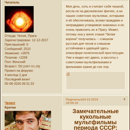
Читатель
Моя дочь, хоть и считает себя чешкой,
росла не на диснеевских фигнях, а на
наших советских мультиках, которыми
я её обеспечивала, всеми правдами и
неправдами уговаривая знакомых и не
очень привозить их в Прагу. Может,
потому она у меня этакая "белая
Откуда:
Чехия, Прага
ворона" получилась -- слишком
Зарегистрирован
: 12-12-2017
русская для чехов и слишком
Приглашений:
0
устойчивая к царящей здесь
Сообщений:
2510
атмосфере политической проституции.
Уважение:
+2876
Позитив:
+2258
Уже и видео нет давно, а кассеты с
Пол:
Женский
советскими мультфильмами и
Возраст:
59
[1967-01-28]
фильмами храню до сих пор.
Провел на форуме:
+5
4 месяца 2 дня
Последний визит:
05-08-2026 09:31:33
8
Поделиться
14-12-2019
Череп
18:56:19
Критик
Замечательные
кукольные
мультфильмы
периода СССР: