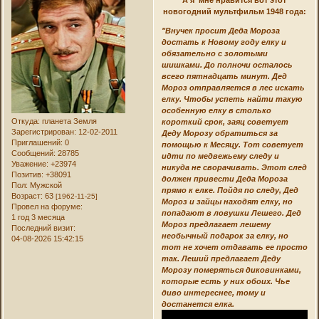
А я мне нравится вот этот
новогодний мультфильм 1948 года:
"Внучек просит Деда Мороза
достать к Новому году елку и
обязательно с золотыми
шишками. До полночи осталось
всего пятнадцать минут. Дед
Мороз отправляется в лес искать
елку. Чтобы успеть найти такую
особенную елку в столько
Откуда:
планета Земля
короткий срок, заяц советует
Зарегистрирован
: 12-02-2011
Деду Морозу обратиться за
Приглашений:
0
помощью к Месяцу. Тот советует
Сообщений:
28785
идти по медвежьему следу и
Уважение:
+23974
никуда не сворачивать. Этот след
Позитив:
+38091
должен привести Деда Мороза
Пол:
Мужской
прямо к елке. Пойдя по следу, Дед
Возраст:
63
[1962-11-25]
Мороз и зайцы находят елку, но
Провел на форуме:
попадают в ловушки Лешего. Дед
1 год 3 месяца
Мороз предлагает лешему
Последний визит:
необычный подарок за елку, но
04-08-2026 15:42:15
тот не хочет отдавать ее просто
так. Леший предлагает Деду
Морозу померяться диковинками,
которые есть у них обоих. Чье
диво интереснее, тому и
достанется елка.