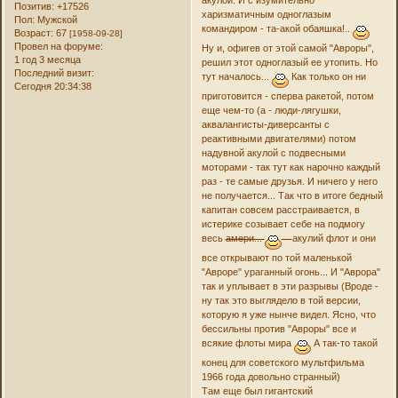
акулой. И с изумительно
Позитив:
+17526
харизматичным одноглазым
Пол:
Мужской
командиром - та-акой обаяшка!..
Возраст:
67
[1958-09-28]
Провел на форуме:
Ну и, офигев от этой самой "Авроры",
1 год 3 месяца
решил этот одноглазый ее утопить. Но
Последний визит:
тут началось...
Как только он ни
Сегодня 20:34:38
приготовится - сперва ракетой, потом
еще чем-то (а - люди-лягушки,
аквалангисты-диверсанты с
реактивными двигателями) потом
надувной акулой с подвесными
моторами - так тут как нарочно каждый
раз - те самые друзья. И ничего у него
не получается... Так что в итоге бедный
капитан совсем расстраивается, в
истерике созывает себе на подмогу
весь
амери...
акулий флот и они
все открывают по той маленькой
"Авроре" ураганный огонь... И "Аврора"
так и уплывает в эти разрывы (Вроде -
ну так это выглядело в той версии,
которую я уже нынче видел. Ясно, что
бессильны против "Авроры" все и
всякие флоты мира
А так-то такой
конец для советского мультфильма
1966 года довольно странный)
Там еще был гигантский