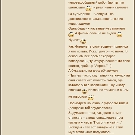
человекообразный робот (почти что
шагающий
) и реактивный самолет
на субмарине... В общем - на
десятилетнего пацана впечатление
неизгладимое
Одна беда - я название не запомнил
А фильм больше не видел
Нуивот
Как Интернет в силу вошел - принялся
я его искать. Искал долго - но никак. В
основном все время "Аврора"
попадалась (Ну, откуда песня "Что тебе
снится, крейсер "Аврора"...)
А буквально на днях обнаружил
(Причем чисто случайно - наткнулся на
сайт советских мультфильмов, где
каталог был с картинками - ну и кадр
опознал
Название-то мне ни о чем
не говорило
)
Посмотрел, конечно, с удовольствием
(Концовке той поудивлялся)
Задумался о том, как долго не мог
отыскать - а ведь спрашивал в том
числе и у нас в "Помогите найти..."
В общем - так вот загадочно с этим
мультфильмом получилось...