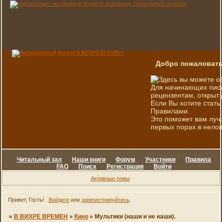
Добро пожаловать
Здесь вы можете о
Для начинающих писа
рецензентам, открыт 
Если Вы хотите стать
Правилами.
Это поможет вам луч
первых порах в нелов
Читальный зал
Наши книги
Форум
Участники
Правила
FAQ
Поиск
Регистрация
Войти
Активные темы
Привет, Гость!
Войдите
или
зарегистрируйтесь
.
»
В ВИХРЕ ВРЕМЕН
»
Кино
»
Мультики (наши и не наши).