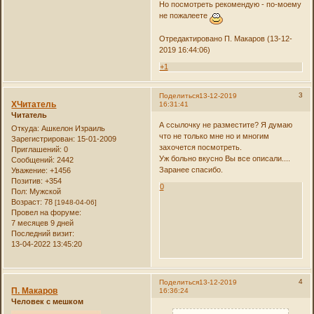
Но посмотреть рекомендую - по-моему
не пожалеете
Отредактировано П. Макаров (13-12-
2019 16:44:06)
+1
3
Поделиться
13-12-2019
XЧитатель
16:31:41
Читатель
А ссылочку не разместите? Я думаю
Откуда:
Ашкелон Израиль
что не только мне но и многим
Зарегистрирован
: 15-01-2009
захочется посмотреть.
Приглашений:
0
Уж больно вкусно Вы все описали....
Сообщений:
2442
Заранее спасибо.
Уважение:
+1456
Позитив:
+354
0
Пол:
Мужской
Возраст:
78
[1948-04-06]
Провел на форуме:
7 месяцев 9 дней
Последний визит:
13-04-2022 13:45:20
4
Поделиться
13-12-2019
П. Макаров
16:36:24
Человек с мешком