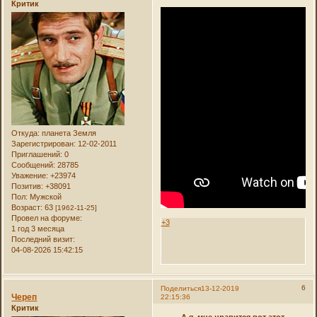
Критик
Откуда:
планета Земля
Зарегистрирован
: 12-02-2011
Приглашений:
0
Сообщений:
28785
Уважение:
+23974
Позитив:
+38091
Пол:
Мужской
Возраст:
63
[1962-11-25]
Провел на форуме:
+3
1 год 3 месяца
Последний визит:
04-08-2026 15:42:15
6
Поделиться
13-12-2019
Череп
22:15:36
Критик