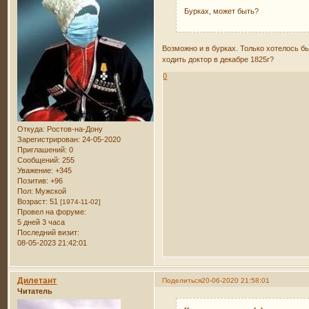
Бурках, может быть?
Возможно и в бурках. Только хотелось б
ходить доктор в декабре 1825г?
0
Откуда:
Ростов-на-Дону
Зарегистрирован
: 24-05-2020
Приглашений:
0
Сообщений:
255
Уважение:
+345
Позитив:
+96
Пол:
Мужской
Возраст:
51
[1974-11-02]
Провел на форуме:
5 дней 3 часа
Последний визит:
08-05-2023 21:42:01
Дилетант
Поделиться
20-06-2020 21:58:01
Читатель