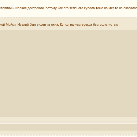
тавили и Исакия достроили, потому как его зелёного купола тоже на месте не оказало
й Мойки. Исакий был виден из окна. Купол на нем всегда был золотистым.