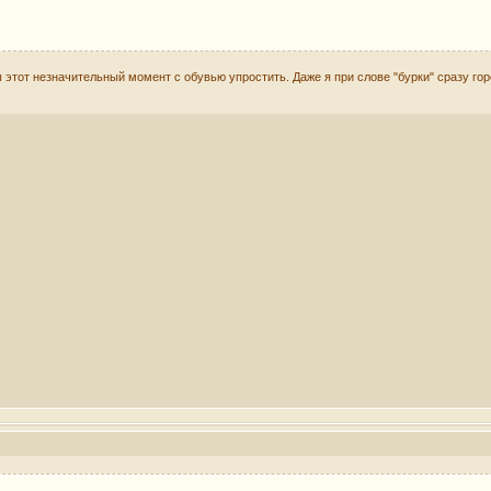
ы этот незначительный момент с обувью упростить. Даже я при слове "бурки" сразу го