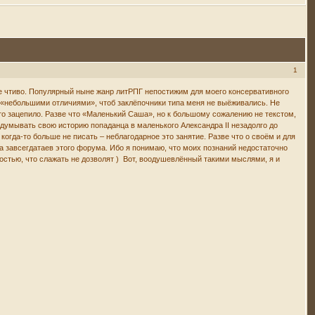
1
ее чтиво. Популярный ныне жанр литРПГ непостижим для моего консервативного
 «небольшими отличиями», чтоб заклёпочники типа меня не выёживались. Не
что зацепило. Разве что «Маленький Саша», но к большому сожалению не текстом,
думывать свою историю попаданца в маленького Александра II незадолго до
когда-то больше не писать – неблагодарное это занятие. Разве что о своём и для
уга завсегдатаев этого форума. Ибо я понимаю, что моих познаний недостаточно
ностью, что слажать не дозволят ) Вот, воодушевлённый такими мыслями, я и