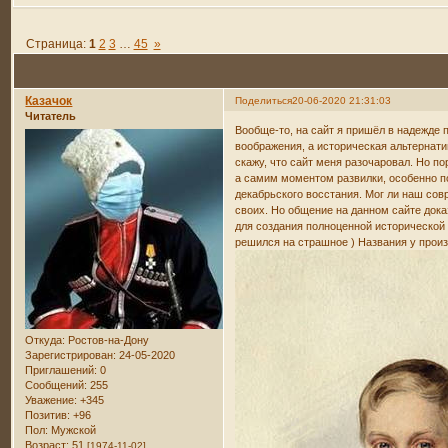
Страница:
1
2
3
…
45
»
Казачок
Поделиться
20-06-2020 21:31:03
Читатель
Вообще-то, на сайт я пришёл в надежде 
воображения, а историческая альтернат
скажу, что сайт меня разочаровал. Но п
а самим моментом развилки, особенно п
декабрьского восстания. Мог ли наш сов
своих. Но общение на данном сайте дока
для создания полноценной исторической 
решился на страшное ) Названия у произ
Откуда:
Ростов-на-Дону
Зарегистрирован
: 24-05-2020
Приглашений:
0
Сообщений:
255
Уважение:
+345
Позитив:
+96
Пол:
Мужской
Возраст:
51
[1974-11-02]