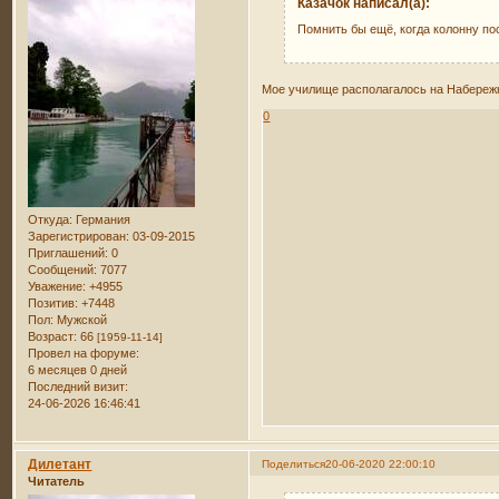
Казачок написал(а):
Помнить бы ещё, когда колонну пос
Мое училище располагалось на Набережно
0
Откуда:
Германия
Зарегистрирован
: 03-09-2015
Приглашений:
0
Сообщений:
7077
Уважение:
+4955
Позитив:
+7448
Пол:
Мужской
Возраст:
66
[1959-11-14]
Провел на форуме:
6 месяцев 0 дней
Последний визит:
24-06-2026 16:46:41
Дилетант
Поделиться
20-06-2020 22:00:10
Читатель