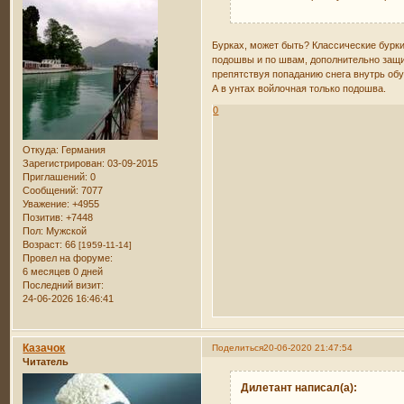
Бурках, может быть? Классические бурки
подошвы и по швам, дополнительно защи
препятствуя попаданию снега внутрь об
А в унтах войлочная только подошва.
0
Откуда:
Германия
Зарегистрирован
: 03-09-2015
Приглашений:
0
Сообщений:
7077
Уважение:
+4955
Позитив:
+7448
Пол:
Мужской
Возраст:
66
[1959-11-14]
Провел на форуме:
6 месяцев 0 дней
Последний визит:
24-06-2026 16:46:41
Казачок
Поделиться
20-06-2020 21:47:54
Читатель
Дилетант написал(а):