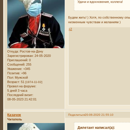
Удачи и вдохновения, коллега!
Будем жить! ) Хотя, по собственному оп
низменным чувствам и желаниям )
+2
Откуда:
Ростов-на-Дону
Зарегистрирован
: 24-05-2020
Приглашений:
0
Сообщений:
255
Уважение:
+345
Позитив:
+96
Пол:
Мужской
Возраст:
51
[1974-11-02]
Провел на форуме:
5 дней 3 часа
Последний визит:
08-05-2023 21:42:01
Казачок
Поделиться
20-06-2020 21:55:10
Читатель
Дилетант написал(а):