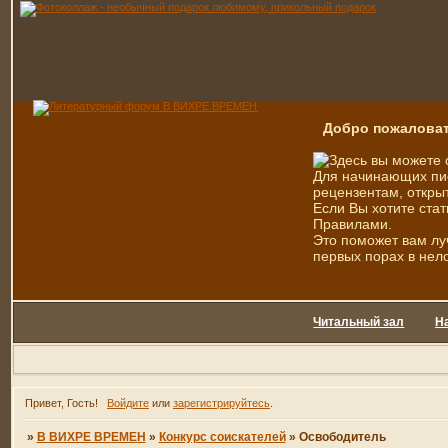
Добро пожаловат
Здесь вы можете 
Для начинающих пис
рецензентам, открыт
Если Вы хотите стат
Правилами.
Это поможет вам лу
первых порах в нел
Читальный зал
Н
Привет, Гость!
Войдите
или
зарегистрируйтесь
.
»
В ВИХРЕ ВРЕМЕН
»
Конкурс соискателей
»
Освободитель