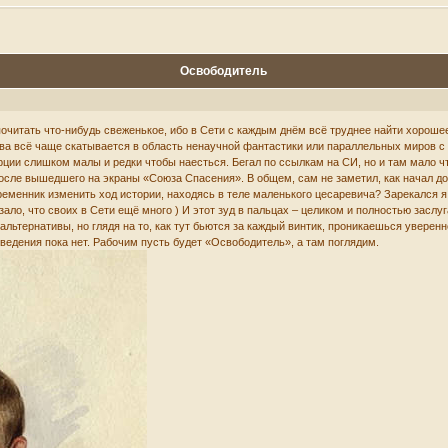
Освободитель
почитать что-нибудь свеженькое, ибо в Сети с каждым днём всё труднее найти хорош
ива всё чаще скатывается в область ненаучной фантастики или параллельных миров с
орции слишком малы и редки чтобы наесться. Бегал по ссылкам на СИ, но и там мало 
осле вышедшего на экраны «Союза Спасения». В общем, сам не заметил, как начал до
ременник изменить ход истории, находясь в теле маленького цесаревича? Зарекался я 
зало, что своих в Сети ещё много ) И этот зуд в пальцах – целиком и полностью засл
альтернативы, но глядя на то, как тут бьются за каждый винтик, проникаешься уверен
ведения пока нет. Рабочим пусть будет «Освободитель», а там поглядим.