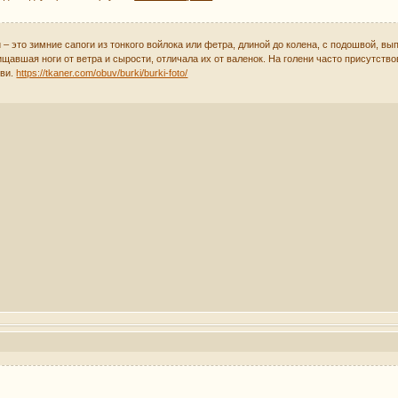
 – это зимние сапоги из тонкого войлока или фетра, длиной до колена, с подошвой, в
щавшая ноги от ветра и сырости, отличала их от валенок. На голени часто присутст
уви.
https://tkaner.com/obuv/burki/burki-foto/