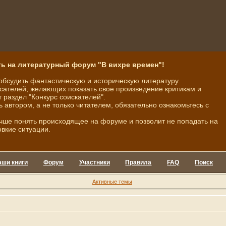
ь на литературный форум "В вихре времен"!
обсудить фантастическую и историческую литературу.
ателей, желающих показать свое произведение критикам и
 раздел "Конкурс соискателей".
ь автором, а не только читателем, обязательно ознакомьтесь с
чше понять происходящее на форуме и позволит не попадать на
овкие ситуации.
аши книги
Форум
Участники
Правила
FAQ
Поиск
Активные темы