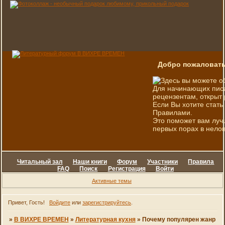
Добро пожаловать
Здесь вы можете о
Для начинающих писа
рецензентам, открыт 
Если Вы хотите стать
Правилами.
Это поможет вам луч
первых порах в нелов
Читальный зал
Наши книги
Форум
Участники
Правила
FAQ
Поиск
Регистрация
Войти
Активные темы
Привет, Гость!
Войдите
или
зарегистрируйтесь
.
»
В ВИХРЕ ВРЕМЕН
»
Литературная кухня
»
Почему популярен жанр