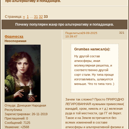
про альтернативу и попаданцев.
Страница:
«
1
…
31
32
33
Почему популярен жанр про альтернативу и попаданцев.
321
Поделиться
29-09-2025
Франческа
10:39:47
Неоспоримая
Grumbas написал(а):
Ну другой состав
атмосферы, иная
молекулярная решетка, и
соответственно другой
сорт стали. Ну типа проще
изготавливать, шлакуется
меньше. Что то типа того. )
Зачем так сложно? Просто ПРИРОДНО
ЛЕГИРОВАННАЯ нужными примесями(
Откуда:
Донецкая Народная
ванадий, хром, никель и т д.) железная
Республика
руда в той местности, где ГГ её берет.
Зарегистрирован
: 26-11-2019
Такое и на Земле встречается без
Приглашений:
0
всяких изменений в составе
Сообщений:
7125
Уважение:
+2568
атмосферы и альтернативной физики и