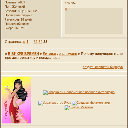
Позитив:
+887
химии...
Пол:
Женский
0
Возраст:
40
[1986-01-23]
Провел на форуме:
7 месяцев 18 дней
Последний визит:
Вчера 16:07:18
Страница:
«
1
…
31
32
33
»
В ВИХРЕ ВРЕМЕН
»
Литературная кухня
»
Почему популярен жанр
про альтернативу и попаданцев.
создать бесплатный форум