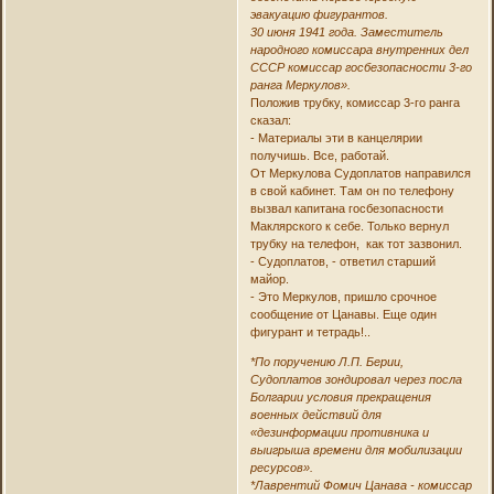
эвакуацию фигурантов.
30 июня 1941 года. Заместитель
народного комиссара внутренних дел
СССР комиссар госбезопасности 3-го
ранга Меркулов».
Положив трубку, комиссар 3-го ранга
сказал:
- Материалы эти в канцелярии
получишь. Все, работай.
От Меркулова Судоплатов направился
в свой кабинет. Там он по телефону
вызвал капитана госбезопасности
Маклярского к себе. Только вернул
трубку на телефон, как тот зазвонил.
- Судоплатов, - ответил старший
майор.
- Это Меркулов, пришло срочное
сообщение от Цанавы. Еще один
фигурант и тетрадь!..
*По поручению Л.П. Берии,
Судоплатов зондировал через посла
Болгарии условия прекращения
военных действий для
«дезинформации противника и
выигрыша времени для мобилизации
ресурсов».
*Лаврентий Фомич Цанава - комиссар