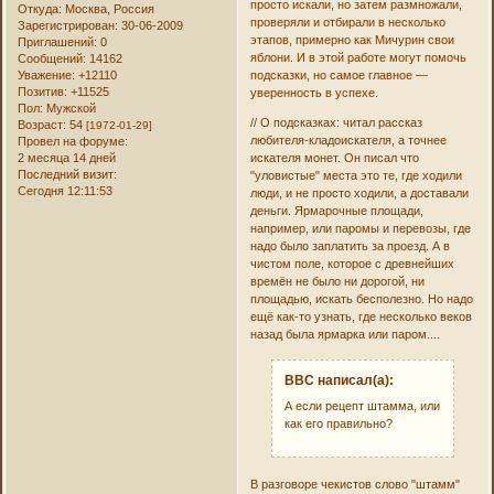
просто искали, но затем размножали,
Откуда:
Москва, Россия
проверяли и отбирали в несколько
Зарегистрирован
: 30-06-2009
этапов, примерно как Мичурин свои
Приглашений:
0
яблони. И в этой работе могут помочь
Сообщений:
14162
подсказки, но самое главное —
Уважение:
+12110
Позитив:
+11525
уверенность в успехе.
Пол:
Мужской
// О подсказках: читал рассказ
Возраст:
54
[1972-01-29]
любителя-кладоискателя, а точнее
Провел на форуме:
искателя монет. Он писал что
2 месяца 14 дней
Последний визит:
"уловистые" места это те, где ходили
Сегодня 12:11:53
люди, и не просто ходили, а доставали
деньги. Ярмарочные площади,
например, или паромы и перевозы, где
надо было заплатить за проезд. А в
чистом поле, которое с древнейших
времён не было ни дорогой, ни
площадью, искать бесполезно. Но надо
ещё как-то узнать, где несколько веков
назад была ярмарка или паром....
ВВС написал(а):
А если рецепт штамма, или
как его правильно?
В разговоре чекистов слово "штамм"