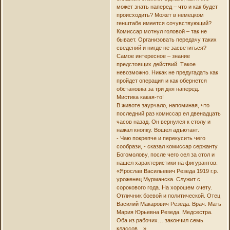
может знать наперед – что и как будет
происходить? Может в немецком
генштабе имеется сочувствующий?
Комиссар мотнул головой – так не
бывает. Организовать передачу таких
сведений и нигде не засветиться?
Самое интересное – знание
предстоящих действий. Такое
невозможно. Никак не предугадать как
пройдет операция и как обернется
обстановка за три дня наперед.
Мистика какая-то!
В животе заурчало, напоминая, что
последний раз комиссар ел двенадцать
часов назад. Он вернулся к столу и
нажал кнопку. Вошел адъютант.
- Чаю покрепче и перекусить чего
сообрази, - сказал комиссар сержанту
Богомолову, после чего сел за стол и
нашел характеристики на фигурантов.
«Ярослав Васильевич Резеда 1919 г.р.
уроженец Мурманска. Служит с
сорокового года. На хорошем счету.
Отличник боевой и политической. Отец
Василий Макарович Резеда. Врач. Мать
Мария Юрьевна Резеда. Медсестра.
Оба из рабочих… закончил семь
классов…».