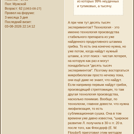
из которых 99% неудачных
Пол:
Мужской
и тупиковых, а тысячу.
Возраст:
62
[1963-08-27]
Провел на форуме:
3 месяца 3 дня
Последний визит:
А при чем тут десять тысяч
03-08-2026 22:14:12
экспериментов? Технология - это
именно технология производства
стабильного препарата из уже
найденного продуктивного штамма
грибка. То есть она конечно нужна, но
уже потом, когда найдут нужный
штамм, а этот поиск - чистая лотерея,
на которую как раз и могут
понадобиться "десять тысяч
экспериментов". Поэтому восторгаться
микробиологам просто нечему пока,
они ещё даже не знают, что найдут.
Если например первым найдут грибок,
производящий стрептомицин, то там
другая технология производства,
насколько понимаю. Вообще, по
технологии, главное довести. что нужна
лиофилизация, то есть
сублимационная сушка. Она в том
времени уже давно известна, "широкое
развитие Л. получила в 30-х гг. 20 в.
после того, как Флосдорф (E. W.
Flosdorf) приготовил этим методом