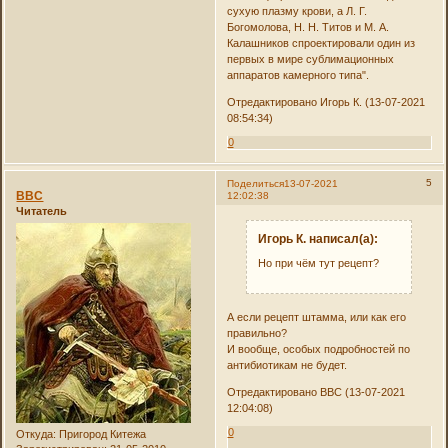
сухую плазму крови, а Л. Г.
Богомолова, H. Н. Титов и М. А.
Калашников спроектировали один из
первых в мире сублимационных
аппаратов камерного типа".
Отредактировано Игорь К. (13-07-2021
08:54:34)
0
5
Поделиться
13-07-2021
ВВС
12:02:38
Читатель
Игорь К. написал(а):
Но при чём тут рецепт?
А если рецепт штамма, или как его
правильно?
И вообще, особых подробностей по
антибиотикам не будет.
Отредактировано ВВС (13-07-2021
12:04:08)
0
Откуда:
Пригород Китежа