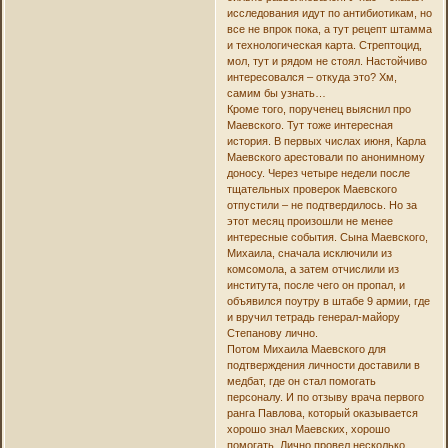
исследования идут по антибиотикам, но
все не впрок пока, а тут рецепт штамма
и технологическая карта. Стрептоцид,
мол, тут и рядом не стоял. Настойчиво
интересовался – откуда это? Хм,
самим бы узнать…
Кроме того, порученец выяснил про
Маевского. Тут тоже интересная
история. В первых числах июня, Карла
Маевского арестовали по анонимному
доносу. Через четыре недели после
тщательных проверок Маевского
отпустили – не подтвердилось. Но за
этот месяц произошли не менее
интересные события. Сына Маевского,
Михаила, сначала исключили из
комсомола, а затем отчислили из
института, после чего он пропал, и
объявился поутру в штабе 9 армии, где
и вручил тетрадь генерал-майору
Степанову лично.
Потом Михаила Маевского для
подтверждения личности доставили в
медбат, где он стал помогать
персоналу. И по отзыву врача первого
ранга Павлова, который оказывается
хорошо знал Маевских, хорошо
помогать. Лично провел несколько