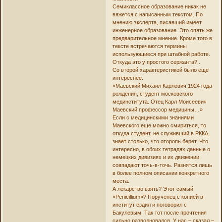
Семиклассное образование никак не
вяжется с написанным текстом. По
мнению эксперта, писавший имеет
инженерное образование. Это опять же
предварительное мнение. Кроме того в
тексте встречаются термины
использующиеся при штабной работе.
Откуда это у простого сержанта?..
Со второй характеристикой было еще
интереснее.
«Маевский Михаил Карлович 1924 года
рождения, студент московского
мединститута. Отец Карл Моисеевич
Маевский профессор медицины…»
Если с медицинскими знаниями
Маевского еще можно смириться, то
откуда студент, не служивший в РККА,
знает столько, что оторопь берет. Что
интересно, в обоих тетрадях данные о
немецких дивизиях и их движении
совпадают точь-в-точь. Разнятся лишь
в более полном описании конкретного
места.
А лекарство взять? Этот самый
«Penicillium»? Порученец с копией в
институт ездил и поговорил с
Бакулевым. Так тот после прочтения
сильно разволновался. У нас – сказал –