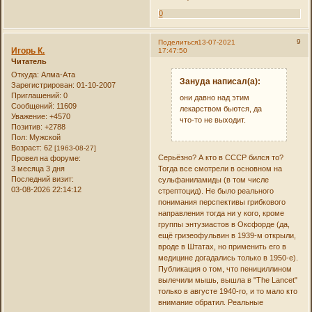
0
9
Поделиться
13-07-2021
Игорь К.
17:47:50
Читатель
Откуда:
Алма-Ата
Зануда написал(а):
Зарегистрирован
: 01-10-2007
Приглашений:
0
они давно над этим
Сообщений:
11609
лекарством бьются, да
Уважение:
+4570
что-то не выходит.
Позитив:
+2788
Пол:
Мужской
Возраст:
62
[1963-08-27]
Серьёзно? А кто в СССР бился то?
Провел на форуме:
3 месяца 3 дня
Тогда все смотрели в основном на
Последний визит:
сульфаниламиды (в том числе
03-08-2026 22:14:12
стрептоцид). Не было реального
понимания перспективы грибкового
направления тогда ни у кого, кроме
группы энтузиастов в Оксфорде (да,
ещё гризеофульвин в 1939-м открыли,
вроде в Штатах, но применить его в
медицине догадались только в 1950-е).
Публикация о том, что пенициллином
вылечили мышь, вышла в "The Lancet"
только в августе 1940-го, и то мало кто
внимание обратил. Реальные