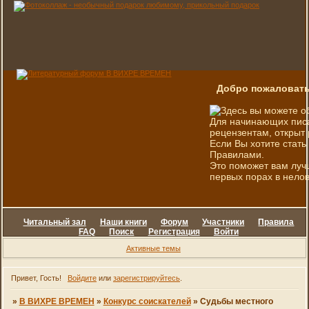
Добро пожаловать
Здесь вы можете о
Для начинающих писа
рецензентам, открыт 
Если Вы хотите стать
Правилами.
Это поможет вам луч
первых порах в нелов
Читальный зал
Наши книги
Форум
Участники
Правила
FAQ
Поиск
Регистрация
Войти
Активные темы
Привет, Гость!
Войдите
или
зарегистрируйтесь
.
»
В ВИХРЕ ВРЕМЕН
»
Конкурс соискателей
»
Судьбы местного