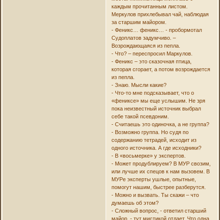
каждым прочитанным листом.
Меркулов прихлебывал чай, наблюдая
за старшим майором.
- Феникс… феникс… - пробормотал
Судоплатов задумчиво. –
Возрождающаяся из пепла.
- Что? – переспросил Маркулов.
- Феникс – это сказочная птица,
которая сгорает, а потом возрождается
из пепла.
- Знаю. Мысли какие?
- Что-то мне подсказывает, что о
«фениксе» мы еще услышим. Не зря
пока неизвестный источник выбрал
себе такой псевдоним.
- Считаешь это одиночка, а не группа?
- Возможно группа. Но судя по
содержанию тетрадей, исходит из
одного источника. А где исходники?
- В «восьмерке» у экспертов.
- Может продублируем? В МУР свозим,
или лучше их спецов к нам вызовем. В
МУРе эксперты ушлые, опытные,
помогут нашим, быстрее разберутся.
- Можно и вызвать. Ты скажи – что
думаешь об этом?
- Сложный вопрос, - ответил старший
майор, - тут мистикой отдает. Что одна