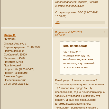
госбезопасности 3 ранга, нарком
внутренних дел БССР.
Отредактировано ВВС (13-07-2021
16:58:02)
+11
2
Поделиться
13-07-2021
Игорь К.
07:04:53
Читатель
Откуда:
Алма-Ата
ВВС написал(а):
Зарегистрирован
: 01-10-2007
Приглашений:
0
нас – сказал –
Сообщений:
11609
исследования идут по
Уважение:
+4570
антибиотикам, но все не
Позитив:
+2788
впрок пока, а тут готовый
Пол:
Мужской
рецепт и технология.
Возраст:
62
[1963-08-27]
Провел на форуме:
3 месяца 3 дня
Последний визит:
Какой рецепт? Какая технология?
03-08-2026 22:14:12
Технология производства пенициллина
- 17 этапов там, вроде бы. Ну
предположим, ладно, технологию верно
задокументировали. Но при чём тут
рецепт? И ещё, без правильного
штамма правильного грибка,
технология производства никакого