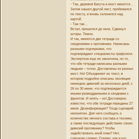
- Так, деревня Багута и мост имеется…
Затем нашел другой лист, пробежался
по тексту, и вновь склонился над
картой.
- Так-так…
Встал, прошелся до окна. Сдвинул
шторы. Темно.
И так, имеются две тетради со
сведениями о противнике. Написаны
разными подчерками, что
подтверждают специалисты графологи.
Экспертиза еще не закончена, но то,
что обе тетради написаны разными
людьми – точно. Доставлены из разных
мест. Но! Объединяет их текст, в
котором подробно описаны эволюции
немецких дивизий за несколько дней, с
26 по 30 июня, что подтверждается
иными разведданными и сводками с
фронтов. И опять – но! Достоверно
известно, что обе тетради переданы 27
июня. Дезинформация? Тогда сценарий
непонятен. Для чего сообщать о
количестве личного состава и технике,
а также последующих действиях своих
дивизий противнику? Чтобы
задействовать иной план? Нет,
слишком сложно. Однако, как и кто