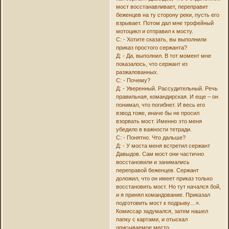
мост восстанавливает, переправит
беженцев на ту сторону реки, пусть его
взрывает. Потом дал мне трофейный
мотоцикл и отправил к мосту.
С: - Хотите сказать, вы выполнили
приказ простого сержанта?
Д: - Да, выполнил. В тот момент мне
показалось, что сержант из
разжалованных.
С: - Почему?
Д: - Уверенный. Рассудительный. Речь
правильная, командирская. И еще – он
понимал, что погибнет. И весь его
взвод тоже, иначе бы не просил
взорвать мост. Именно это меня
убедило в важности тетради.
С: - Понятно. Что дальше?
Д: - У моста меня встретил сержант
Давыдов. Сам мост они частично
восстановили и занимались
переправой беженцев. Сержант
доложил, что он имеет приказ только
восстановить мост. Но тут начался бой,
и я принял командование. Приказал
подготовить мост к подрыву…».
Комиссар задумался, затем нашел
папку с картами, и отыскал
описываемое место.