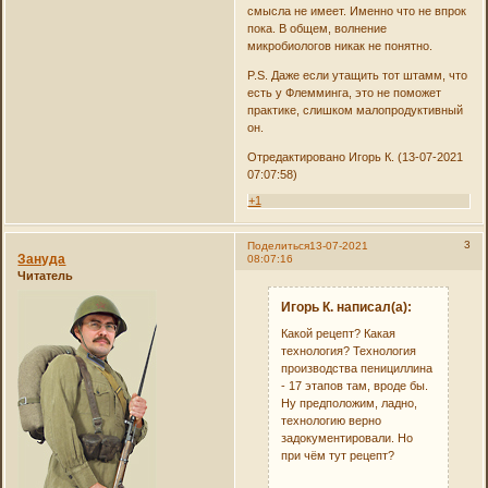
смысла не имеет. Именно что не впрок
пока. В общем, волнение
микробиологов никак не понятно.
P.S. Даже если утащить тот штамм, что
есть у Флемминга, это не поможет
практике, слишком малопродуктивный
он.
Отредактировано Игорь К. (13-07-2021
07:07:58)
+1
3
Поделиться
13-07-2021
Зануда
08:07:16
Читатель
Игорь К. написал(а):
Какой рецепт? Какая
технология? Технология
производства пенициллина
- 17 этапов там, вроде бы.
Ну предположим, ладно,
технологию верно
задокументировали. Но
при чём тут рецепт?