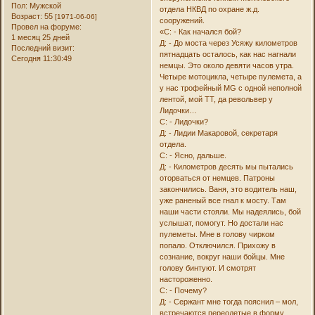
Пол:
Мужской
отдела НКВД по охране ж.д.
Возраст:
55
[1971-06-06]
сооружений.
Провел на форуме:
«С: - Как начался бой?
1 месяц 25 дней
Д: - До моста через Усяжу километров
Последний визит:
пятнадцать осталось, как нас нагнали
Сегодня 11:30:49
немцы. Это около девяти часов утра.
Четыре мотоцикла, четыре пулемета, а
у нас трофейный MG с одной неполной
лентой, мой ТТ, да револьвер у
Лидочки…
С: - Лидочки?
Д: - Лидии Макаровой, секретаря
отдела.
С: - Ясно, дальше.
Д: - Километров десять мы пытались
оторваться от немцев. Патроны
закончились. Ваня, это водитель наш,
уже раненый все гнал к мосту. Там
наши части стояли. Мы надеялись, бой
услышат, помогут. Но достали нас
пулеметы. Мне в голову чирком
попало. Отключился. Прихожу в
сознание, вокруг наши бойцы. Мне
голову бинтуют. И смотрят
настороженно.
С: - Почему?
Д: - Сержант мне тогда пояснил – мол,
встречаются переодетые в форму