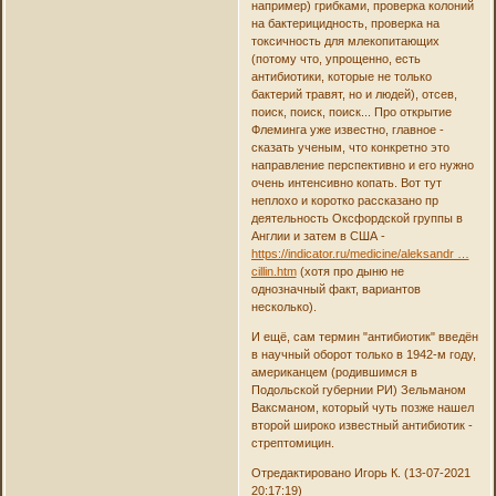
например) грибками, проверка колоний
на бактерицидность, проверка на
токсичность для млекопитающих
(потому что, упрощенно, есть
антибиотики, которые не только
бактерий травят, но и людей), отсев,
поиск, поиск, поиск... Про открытие
Флеминга уже известно, главное -
сказать ученым, что конкретно это
направление перспективно и его нужно
очень интенсивно копать. Вот тут
неплохо и коротко рассказано пр
деятельность Оксфордской группы в
Англии и затем в США -
https://indicator.ru/medicine/aleksandr …
cillin.htm
(хотя про дыню не
однозначный факт, вариантов
несколько).
И ещё, сам термин "антибиотик" введён
в научный оборот только в 1942-м году,
американцем (родившимся в
Подольской губернии РИ) Зельманом
Ваксманом, который чуть позже нашел
второй широко известный антибиотик -
стрептомицин.
Отредактировано Игорь К. (13-07-2021
20:17:19)