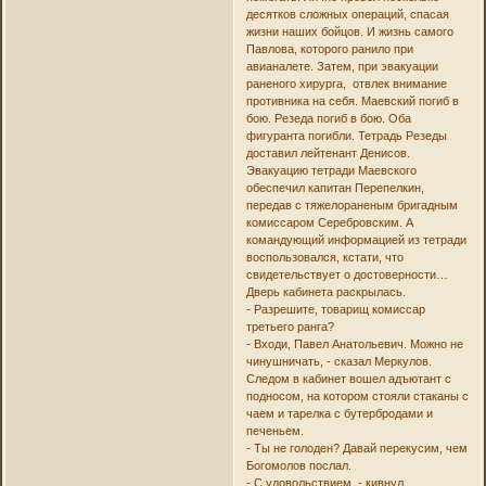
десятков сложных операций, спасая
жизни наших бойцов. И жизнь самого
Павлова, которого ранило при
авианалете. Затем, при эвакуации
раненого хирурга, отвлек внимание
противника на себя. Маевский погиб в
бою. Резеда погиб в бою. Оба
фигуранта погибли. Тетрадь Резеды
доставил лейтенант Денисов.
Эвакуацию тетради Маевского
обеспечил капитан Перепелкин,
передав с тяжелораненым бригадным
комиссаром Серебровским. А
командующий информацией из тетради
воспользовался, кстати, что
свидетельствует о достоверности…
Дверь кабинета раскрылась.
- Разрешите, товарищ комиссар
третьего ранга?
- Входи, Павел Анатольевич. Можно не
чинушничать, - сказал Меркулов.
Следом в кабинет вошел адъютант с
подносом, на котором стояли стаканы с
чаем и тарелка с бутербродами и
печеньем.
- Ты не голоден? Давай перекусим, чем
Богомолов послал.
- С удовольствием, - кивнул