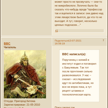
может просто не прозвучать — они-то
не микробиологи. Логично было бы
сказать что-нибудь вроде "профессор
так и вцепился в записи: они давно над
этим лекарством бьются, да что-то не
выходит. А тут, говорит, несколько
ценных подсказок...."
+1
7
Поделиться
13-07-2021
ВВС
16:59:19
Читатель
ВВС написал(а):
Порученец с копией в
институт ездил и поговорил
с Бакулевым. Так тот
после прочтения сильно
разволновался. У нас –
сказал – исследования
идут по антибиотикам, но
все не впрок пока, а тут
рецепт штамма и
технологическая карта.
Откуда:
Пригород Китежа
Зарегистрирован
: 21-05-2010
Пока сделал так.