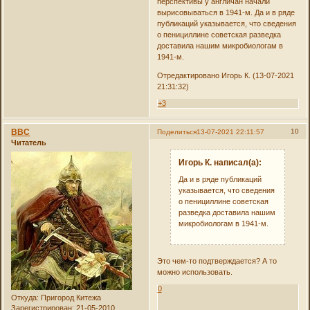
перспективы у англичан начали
вырисовываться в 1941-м. Да и в ряде
публикаций указывается, что сведения
о пенициллине советская разведка
доставила нашим микробиологам в
1941-м.
Отредактировано Игорь К. (13-07-2021
21:31:32)
+3
ВВС
10
Поделиться
13-07-2021 22:11:57
Читатель
Игорь К. написал(а):
Да и в ряде публикаций
указывается, что сведения
о пенициллине советская
разведка доставила нашим
микробиологам в 1941-м.
Это чем-то подтверждается? А то
можно использовать.
0
Откуда:
Пригород Китежа
Зарегистрирован
: 21-05-2010