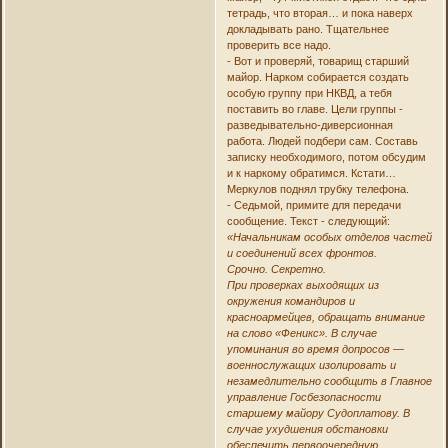
тетрадь, что вторая… и пока наверх
докладывать рано. Тщательнее
проверить все надо.
- Вот и проверяй, товарищ старший
майор. Нарком собирается создать
особую группу при НКВД, а тебя
поставить во главе. Цели группы -
разведывательно-диверсионная
работа. Людей подбери сам. Составь
записку необходимого, потом обсудим
и к наркому обратимся. Кстати…
Меркулов поднял трубку телефона.
- Седьмой, примите для передачи
сообщение. Текст - следующий:
«Начальникам особых отделов частей
и соединений всех фронтов.
Срочно. Секретно.
При проверках выходящих из
окружения командиров и
красноармейцев, обращать внимание
на слово «Феникс». В случае
упоминания во время допросов —
военнослужащих изолировать и
незамедлительно сообщить в Главное
управление Госбезопасности
старшему майору Судоплатову. В
случае ухудшения обстановки
обеспечить первоочередную