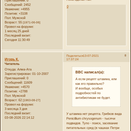
Приглашений:
0
Сообщений:
2452
0
Уважение:
+4955
Позитив:
+3108
Пол:
Мужской
Возраст:
55
[1971-06-06]
Провел на форуме:
1 месяц 25 дней
Последний визит:
Сегодня 11:30:49
8
Поделиться
13-07-2021
Игорь К.
17:37:24
Читатель
Откуда:
Алма-Ата
ВВС написал(а):
Зарегистрирован
: 01-10-2007
Приглашений:
0
А если рецепт штамма, или
Сообщений:
11609
как его правильно?
Уважение:
+4570
И вообще, особых
Позитив:
+2788
подробностей по
Пол:
Мужской
антибиотикам не будет.
Возраст:
62
[1963-08-27]
Провел на форуме:
3 месяца 3 дня
Последний визит:
У штамма нет рецепта. Грибков вида
03-08-2026 22:14:12
Penicillium chrysogenum - тысячи
подвидов. Тупо - поиск, засевание
питательных сред (в чашках Петри