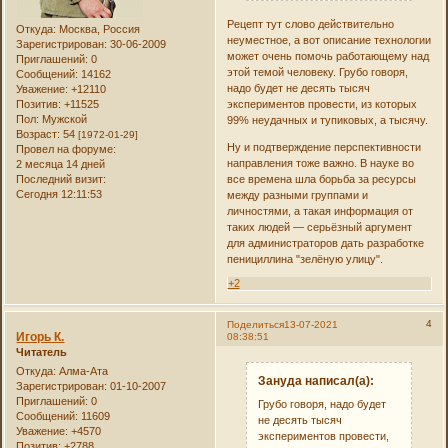
Рецепт тут слово действительно
Откуда:
Москва, Россия
неуместное, а вот описание технологии
Зарегистрирован
: 30-06-2009
может очень помочь работающему над
Приглашений:
0
этой темой человеку. Грубо говоря,
Сообщений:
14162
надо будет не десять тысяч
Уважение:
+12110
Позитив:
+11525
экспериментов провести, из которых
Пол:
Мужской
99% неудачных и тупиковых, а тысячу.
Возраст:
54
[1972-01-29]
Ну и подтверждение перспективности
Провел на форуме:
направления тоже важно. В науке во
2 месяца 14 дней
Последний визит:
все времена шла борьба за ресурсы
Сегодня 12:11:53
между разными группами и
личностями, а такая информация от
таких людей — серьёзный аргумент
для администраторов дать разработке
пенициллина "зелёную улицу".
+2
4
Поделиться
13-07-2021
Игорь К.
08:38:51
Читатель
Откуда:
Алма-Ата
Зануда написал(а):
Зарегистрирован
: 01-10-2007
Приглашений:
0
Грубо говоря, надо будет
Сообщений:
11609
не десять тысяч
Уважение:
+4570
экспериментов провести,
Позитив:
+2788