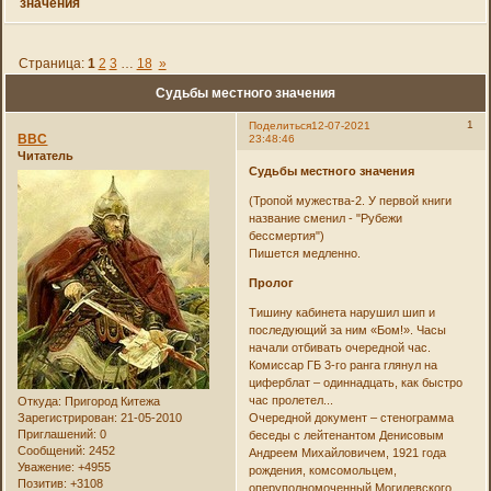
значения
Страница:
1
2
3
…
18
»
Судьбы местного значения
1
Поделиться
12-07-2021
ВВС
23:48:46
Читатель
Судьбы местного значения
(Тропой мужества-2. У первой книги
название сменил - "Рубежи
бессмертия")
Пишется медленно.
Пролог
Тишину кабинета нарушил шип и
последующий за ним «Бом!». Часы
начали отбивать очередной час.
Комиссар ГБ 3-го ранга глянул на
циферблат – одиннадцать, как быстро
час пролетел...
Откуда:
Пригород Китежа
Зарегистрирован
: 21-05-2010
Очередной документ – стенограмма
Приглашений:
0
беседы с лейтенантом Денисовым
Сообщений:
2452
Андреем Михайловичем, 1921 года
Уважение:
+4955
рождения, комсомольцем,
Позитив:
+3108
оперуполномоченный Могилевского