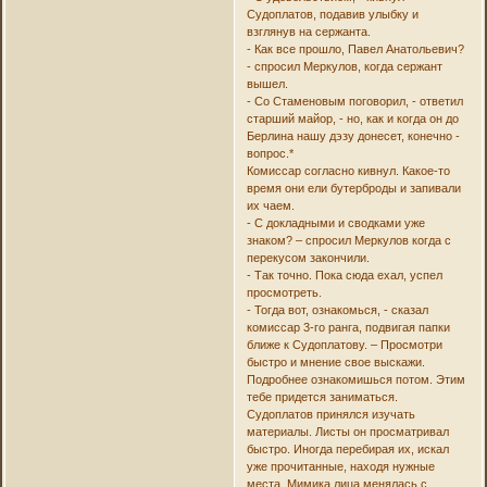
Судоплатов, подавив улыбку и
взглянув на сержанта.
- Как все прошло, Павел Анатольевич?
- спросил Меркулов, когда сержант
вышел.
- Со Стаменовым поговорил, - ответил
старший майор, - но, как и когда он до
Берлина нашу дэзу донесет, конечно -
вопрос.*
Комиссар согласно кивнул. Какое-то
время они ели бутерброды и запивали
их чаем.
- С докладными и сводками уже
знаком? – спросил Меркулов когда с
перекусом закончили.
- Так точно. Пока сюда ехал, успел
просмотреть.
- Тогда вот, ознакомься, - сказал
комиссар 3-го ранга, подвигая папки
ближе к Судоплатову. – Просмотри
быстро и мнение свое выскажи.
Подробнее ознакомишься потом. Этим
тебе придется заниматься.
Судоплатов принялся изучать
материалы. Листы он просматривал
быстро. Иногда перебирая их, искал
уже прочитанные, находя нужные
места. Мимика лица менялась с