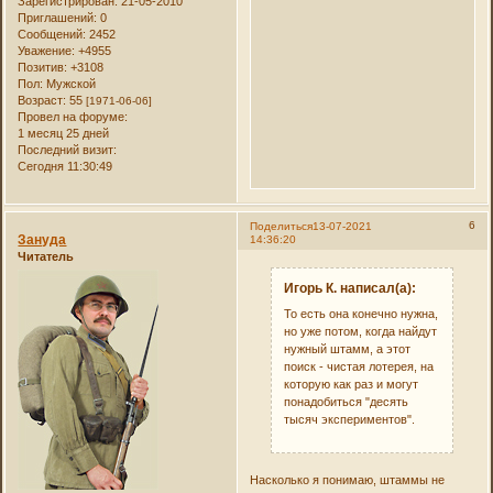
Зарегистрирован
: 21-05-2010
Приглашений:
0
Сообщений:
2452
Уважение:
+4955
Позитив:
+3108
Пол:
Мужской
Возраст:
55
[1971-06-06]
Провел на форуме:
1 месяц 25 дней
Последний визит:
Сегодня 11:30:49
6
Поделиться
13-07-2021
Зануда
14:36:20
Читатель
Игорь К. написал(а):
То есть она конечно нужна,
но уже потом, когда найдут
нужный штамм, а этот
поиск - чистая лотерея, на
которую как раз и могут
понадобиться "десять
тысяч экспериментов".
Насколько я понимаю, штаммы не