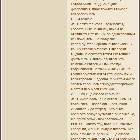
сотрудников НКВД немецкие
диверсанты. Даже приметы привел –
как распознать.
С: - И какие?
Д: - Сержант сказал - документы,
сработанные немцами, ничем не
отличаются от наших, за единственным
исключением - на подделке
используются нержавеющие скобки. У
наших скобки ржавеют. Еще сроки
выдачи не соответствуют состоянию
документа. Я потом слышал, что
немецкие сапоги иными гвозди
подбиваются, не такими как у нас…»
Комиссар отвлекся от стенограммы и,
взяв карандаш, сделал на чистом листе
запись «спец-пометки удостоверений»,
а затем вернулся к чтению.
«С: - Что еще сказал сержант?
Д: - Ничего больше не успел – немцы
появились. Назвал лишь позывной
«Феникс». Дал тетрадь, что была
обернута вокруг бутылки с огнесмесью,
и с притянутой к ней проволокой
РГД-33. Почему так, пояснил - важные
сведении, и они к немцам попасть ни в
коем случае не должны. Еще сказал –
как сержант Давыдов, что с отделением