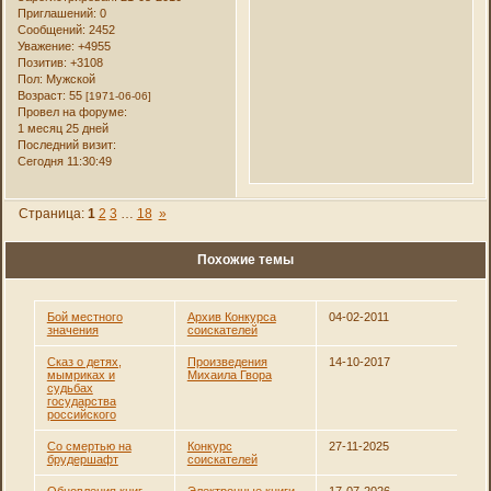
Приглашений:
0
Сообщений:
2452
Уважение:
+4955
Позитив:
+3108
Пол:
Мужской
Возраст:
55
[1971-06-06]
Провел на форуме:
1 месяц 25 дней
Последний визит:
Сегодня 11:30:49
Страница:
1
2
3
…
18
»
Похожие темы
Бой местного
Архив Конкурса
04-02-2011
значения
соискателей
Сказ о детях,
Произведения
14-10-2017
мымриках и
Михаила Гвора
судьбах
государства
российского
Со смертью на
Конкурс
27-11-2025
брудершафт
соискателей