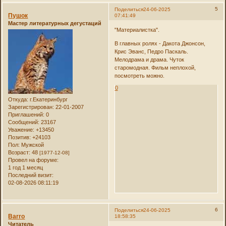
5
Поделиться
24-06-2025
Пушок
07:41:49
Мастер литературных дегустаций
"Материалистка".
В главных ролях - Дакота Джонсон,
Крис Эванс, Педро Паскаль.
Мелодрама и драма. Чуток
старомодная. Фильм неплохой,
посмотреть можно.
0
Откуда:
г.Екатеринбург
Зарегистрирован
: 22-01-2007
Приглашений:
0
Сообщений:
23167
Уважение:
+13450
Позитив:
+24103
Пол:
Мужской
Возраст:
48
[1977-12-08]
Провел на форуме:
1 год 1 месяц
Последний визит:
02-08-2026 08:11:19
6
Поделиться
24-06-2025
Barro
18:58:35
Читатель