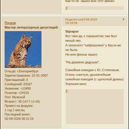
Как-то не зашел мне этот финал.
0
4
Поделиться
15-06-2025
Пушок
19:18:59
Мастер литературных дегустаций
Stprapor
Вот таки да, с парашютом там был
явный ляп.
А запасного "набрюшника" у Круза же
не было.
Но мне фильм зашел.
"На деревню дедушке".
Семейная комедия с Ю. Стояновым.
Откуда:
г.Екатеринбург
Очень советую, душевнейшая
Зарегистрирован
: 22-01-2007
семейная комедия (с щепоткой драмы).
Приглашений:
0
Хорошее кино.
Сообщений:
23167
Уважение:
+13450
0
Позитив:
+24103
Пол:
Мужской
Возраст:
48
[1977-12-08]
Провел на форуме:
1 год 1 месяц
Последний визит:
02-08-2026 08:11:19