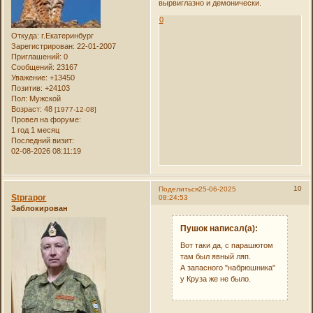
вырвиглазно и демонически.
0
Откуда:
г.Екатеринбург
Зарегистрирован
: 22-01-2007
Приглашений:
0
Сообщений:
23167
Уважение:
+13450
Позитив:
+24103
Пол:
Мужской
Возраст:
48
[1977-12-08]
Провел на форуме:
1 год 1 месяц
Последний визит:
02-08-2026 08:11:19
10
Поделиться
25-06-2025
Stprapor
08:24:53
Заблокирован
Пушок написал(а):
Вот таки да, с парашютом
там был явный ляп.
А запасного "набрюшника"
у Круза же не было.