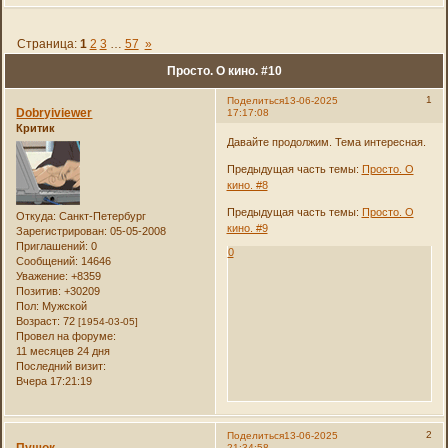
Страница:
1
2
3
…
57
»
Просто. О кино. #10
1
Поделиться
13-06-2025
Dobryiviewer
17:17:08
Критик
Давайте продолжим. Тема интересная.
Предыдущая часть темы:
Просто. О
кино. #8
Предыдущая часть темы:
Просто. О
Откуда:
Санкт-Петербург
кино. #9
Зарегистрирован
: 05-05-2008
Приглашений:
0
0
Сообщений:
14646
Уважение:
+8359
Позитив:
+30209
Пол:
Мужской
Возраст:
72
[1954-03-05]
Провел на форуме:
11 месяцев 24 дня
Последний визит:
Вчера 17:21:19
2
Поделиться
13-06-2025
Пушок
21:34:58