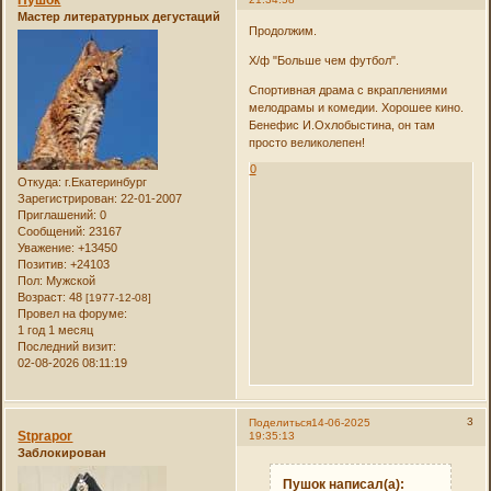
Мастер литературных дегустаций
Продолжим.
Х/ф "Больше чем футбол".
Спортивная драма с вкраплениями
мелодрамы и комедии. Хорошее кино.
Бенефис И.Охлобыстина, он там
просто великолепен!
0
Откуда:
г.Екатеринбург
Зарегистрирован
: 22-01-2007
Приглашений:
0
Сообщений:
23167
Уважение:
+13450
Позитив:
+24103
Пол:
Мужской
Возраст:
48
[1977-12-08]
Провел на форуме:
1 год 1 месяц
Последний визит:
02-08-2026 08:11:19
3
Поделиться
14-06-2025
Stprapor
19:35:13
Заблокирован
Пушок написал(а):