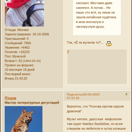
смотрел. Местами даже
смеялся. А потом... Не
наше это всё, ну никак не
зашла китайская нудятина
в мою мохнатую и
заскорузлую душу.
Откуда:
Москва
Зарегистрирован
: 18-10-2009
Приглашений:
0
Так, чЁ за мультик то?...
Сообщений:
7950
Уважение:
+6462
0
Позитив:
+16233
Пол:
Мужской
Возраст:
62
[1964-06-10]
Провел на форуме:
10 месяцев 18 дней
Последний визит:
Вчера 21:43:20
9
Поделиться
25-06-2025
Пушок
07:22:28
Мастер литературных дегустаций
Вероятно, это "Нэнчжа против короля
драконов".
Мульт неплох, даосская мифология
там курит бамбук баобабом, но всеж
слишком на любителя и чутка излишне