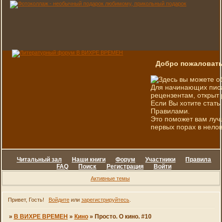
Добро пожаловать
Здесь вы можете о
Для начинающих писа
рецензентам, открыт 
Если Вы хотите стать
Правилами.
Это поможет вам луч
первых порах в нелов
Читальный зал
Наши книги
Форум
Участники
Правила
FAQ
Поиск
Регистрация
Войти
Активные темы
Привет, Гость!
Войдите
или
зарегистрируйтесь
.
»
В ВИХРЕ ВРЕМЕН
»
Кино
»
Просто. О кино. #10