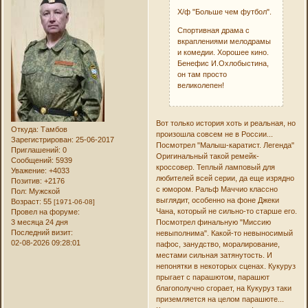
Х/ф "Больше чем футбол".
Спортивная драма с
вкраплениями мелодрамы
и комедии. Хорошее кино.
Бенефис И.Охлобыстина,
он там просто
великолепен!
Вот только история хоть и реальная, но
Откуда:
Тамбов
произошла совсем не в России...
Зарегистрирован
: 25-06-2017
Посмотрел "Малыш-каратист. Легенда"
Приглашений:
0
Оригинальный такой ремейк-
Сообщений:
5939
кроссовер. Теплый ламповый для
Уважение:
+4033
любителей всей серии, да еще изрядно
Позитив:
+2176
с юмором. Ральф Маччио классно
Пол:
Мужской
выглядит, особенно на фоне Джеки
Возраст:
55
[1971-06-08]
Чана, который не сильно-то старше его.
Провел на форуме:
Посмотрел финальную "Миссию
3 месяца 24 дня
Последний визит:
невыполнима". Какой-то невыносимый
02-08-2026 09:28:01
пафос, занудство, моралирование,
местами сильная затянутость. И
непонятки в некоторых сценах. Кукуруз
прыгает с парашютом, парашют
благополучно сгорает, на Кукуруз таки
приземляется на целом парашюте...