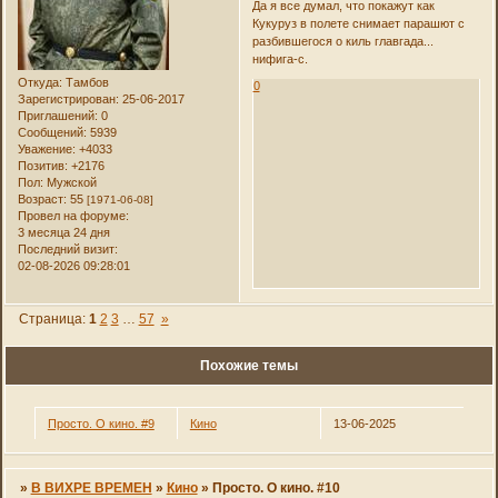
Да я все думал, что покажут как
Кукуруз в полете снимает парашют с
разбившегося о киль главгада...
нифига-с.
Откуда:
Тамбов
0
Зарегистрирован
: 25-06-2017
Приглашений:
0
Сообщений:
5939
Уважение:
+4033
Позитив:
+2176
Пол:
Мужской
Возраст:
55
[1971-06-08]
Провел на форуме:
3 месяца 24 дня
Последний визит:
02-08-2026 09:28:01
Страница:
1
2
3
…
57
»
Похожие темы
Просто. О кино. #9
Кино
13-06-2025
»
В ВИХРЕ ВРЕМЕН
»
Кино
»
Просто. О кино. #10