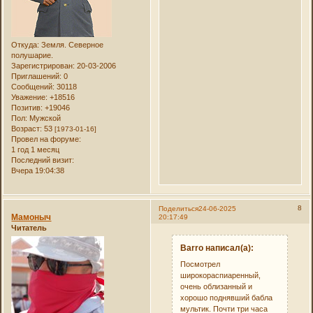
Откуда:
Земля. Северное
полушарие.
Зарегистрирован
: 20-03-2006
Приглашений:
0
Сообщений:
30118
Уважение:
+18516
Позитив:
+19046
Пол:
Мужской
Возраст:
53
[1973-01-16]
Провел на форуме:
1 год 1 месяц
Последний визит:
Вчера 19:04:38
8
Поделиться
24-06-2025
Мамоныч
20:17:49
Читатель
Barro написал(а):
Посмотрел
широкораспиаренный,
очень облизанный и
хорошо поднявший бабла
мультик. Почти три часа