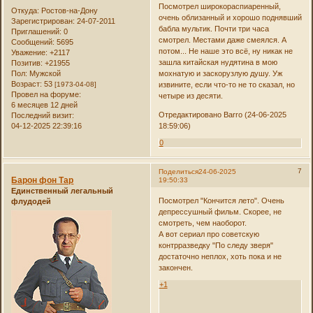
Посмотрел широкораспиаренный,
Откуда:
Ростов-на-Дону
очень облизанный и хорошо поднявший
Зарегистрирован
: 24-07-2011
бабла мультик. Почти три часа
Приглашений:
0
смотрел. Местами даже смеялся. А
Сообщений:
5695
потом... Не наше это всё, ну никак не
Уважение:
+2117
зашла китайская нудятина в мою
Позитив:
+21955
Пол:
Мужской
мохнатую и заскорузлую душу. Уж
Возраст:
53
[1973-04-08]
извините, если что-то не то сказал, но
Провел на форуме:
четыре из десяти.
6 месяцев 12 дней
Отредактировано Barro (24-06-2025
Последний визит:
04-12-2025 22:39:16
18:59:06)
0
7
Поделиться
24-06-2025
Барон фон Тар
19:50:33
Единственный легальный
Посмотрел "Кончится лето". Очень
флудодей
депрессушный фильм. Скорее, не
смотреть, чем наоборот.
А вот сериал про советскую
контрразведку "По следу зверя"
достаточно неплох, хоть пока и не
закончен.
+1