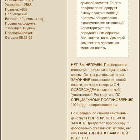
домовой комитет. То, что
Уважение:
+2568
профессор игнорирует
Позитив:
+887
смену власти и вообще
Пол:
Женский
системы общественно-
Возраст:
40
[1986-01-23]
экономических отношений,
Провел на форуме:
характеризует его
7 месяцев 18 дней
определённым образом.
Последний визит:
Сегодня 06:38:08
Вас, кстати, тоже. Домовый
комитет это легитимная
местная власть ..
НЕТ. ВЫ НЕПРАВЫ. Профессор не
игнорирует новые законодательные
нормы. Он как раз ссылается на
ЗАКОННЫЕ постановления новой
власти, согласно которым ОН
ОСВОБОЖДЕН от какого- либо
"уплотнения". Его квартира ПО
СПЕЦИАЛЬНОМУ ПОСТАНОВЛЕНИЮ
1924 года - неприкосновенна.
Но Швондер со своими сектантами
действует ВОПРЕКИ И В ОБХОД
ЗАКОНА. Предлагает профессору "
добровольно отказаться" от того, что
ему ГАРАНТИРОВАНО ЗАКОННОЙ
ВЛАСТЬЮ.