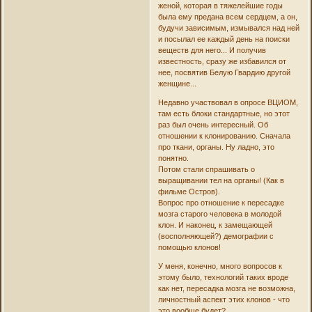
женой, которая в тяжелейшие годы
была ему предана всем сердцем, а он,
будучи зависимым, измывался над ней
и посылал ее каждый день на поиски
веществ для него... И получив
известность, сразу же избавился от
нее, посвятив Белую Гвардию другой
женщине...
Недавно участвовал в опросе ВЦИОМ,
там есть блоки стандартные, но этот
раз был очень интересный. Об
отношении к клонированию. Сначала
про ткани, органы. Ну ладно, это
понятно.
Потом стали спрашивать о
выращивании тел на органы! (Как в
фильме Остров).
Вопрос про отношение к пересадке
мозга старого человека в молодой
клон. И наконец, к замещающей
(восполняющей?) демографии с
помощью клонов!
У меня, конечно, много вопросов к
этому было, технологий таких вроде
как нет, пересадка мозга не возможна,
личностный аспект этих клонов - что
это вообще будет?