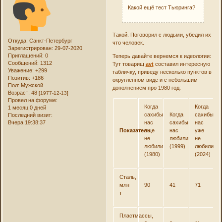
Какой ещё тест Тьюринга?
Такой. Поговорил с людьми, убедил их
Откуда:
Санкт-Петербург
что человек.
Зарегистрирован
: 29-07-2020
Приглашений:
0
Теперь давайте вернемся к идеологии:
Сообщений:
1312
Тут товарищ
avt
составил интересную
Уважение:
+299
табличку, приведу несколько пунктов в
Позитив:
+186
округленном виде и с небольшим
Пол:
Мужской
дополнением про 1980 год:
Возраст:
48
[1977-12-13]
Провел на форуме:
Когда
Когда
1 месяц 0 дней
сахибы
Когда
сахибы
Последний визит:
нас
сахибы
нас
Вчера 19:38:37
Показатель
еще
нас
уже
не
любили
не
любили
(1999)
любили
(1980)
(2024)
Сталь,
млн
90
41
71
т
Пластмассы,