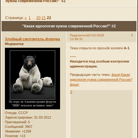
нужна современной России?" #2
Страница:
«
1
…
20
21
22
"Какая идеология нужна современной России?" #2
1
Поделиться
10-03-2026
Злобный смотритель форума
12:48:31
Модератор
Тема открыта по просьбе коллеги
А-1
.
-----
Находится под особым контролем
администрации.
Предыдущая часть темы:
&quot;Какая
идеология нужна современной России?
&quot;
0
Откуда:
СССР
Зарегистрирован
: 31-03-2012
Приглашений:
0
Сообщений:
3907
Уважение:
+1258
Позитив:
+13