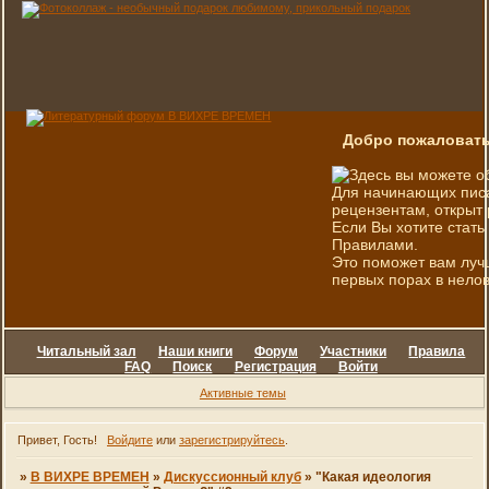
Добро пожаловать
Здесь вы можете о
Для начинающих писа
рецензентам, открыт 
Если Вы хотите стать
Правилами.
Это поможет вам луч
первых порах в нелов
Читальный зал
Наши книги
Форум
Участники
Правила
FAQ
Поиск
Регистрация
Войти
Активные темы
Привет, Гость!
Войдите
или
зарегистрируйтесь
.
»
В ВИХРЕ ВРЕМЕН
»
Дискуссионный клуб
»
"Какая идеология