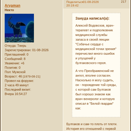
217
Поделиться
01-08-2026
Aryaman
20:19:42
Некто
Зануда написал(а):
Алексей Водовозов, врач-
терапевт и подполковник
медицинской службы
запаса в своей лекции
"Собачье сердце с
Откуда:
Тверь
медицинской точки зрения"
Зарегистрирован
: 01-08-2026
перечислил много ошибок
Приглашений:
0
и упущений у
Сообщений:
8
булгаковского героя.
Уважение:
+6
Позитив:
0
А что Преображенский не
Пол:
Мужской
ангел, вполне согласен.
Возраст:
46
[1979-08-21]
Насколько я могу судить,
Провел на форуме:
он - порождение той среды,
2 часа 49 минут
с которой сам Булгаков
Последний визит:
Вчера 16:54:27
был хорошо знаком как
врач-венеролог и которую
описал в "Белой гвардии"
как:
Булгаков и сам-то плоть от плоти.
История его отношений с первой