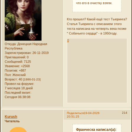
что его в очистку взяли.
Кто прошел? Какой ещё тест Тьюринга?
Статья Тьюринга с описанием этого
теста написана на четверть века позже
" Собачьего сердца" - в 1950году.
0
Откуда:
Донецкая Народная
Республика
Зарегистрирован
: 26-11-2019
Приглашений:
0
Сообщений:
7125
Уважение:
+2568
Позитив:
+887
Пол:
Женский
Возраст:
40
[1986-01-23]
Провел на форуме:
7 месяцев 18 дней
Последний визит:
Сегодня 06:38:08
214
Поделиться
19-04-2026
Kurush
20:51:25
Читатель
Франческа написал(а):