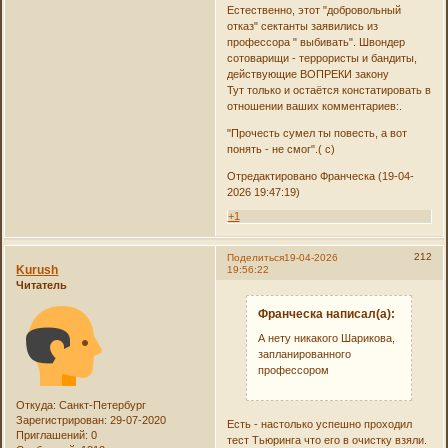
Естественно, этот "добровольный
отказ" сектанты заявились из
профессора " выбивать". Швондер
сотоварищи - террористы и бандиты,
действующие ВОПРЕКИ закону
Тут только и остаётся констатировать в
отношении ваших комментариев:.
"Прочесть сумел ты повесть, а вот
понять - не смог".( с)
Отредактировано Франческа (19-04-
2026 19:47:19)
+1
212
Поделиться
19-04-2026
Kurush
19:56:22
Читатель
Франческа написал(а):
А нету никакого Шарикова,
запланированного
профессором
Откуда:
Санкт-Петербург
Зарегистрирован
: 29-07-2020
Есть - настолько успешно проходил
Приглашений:
0
тест Тьюринга что его в очистку взяли.