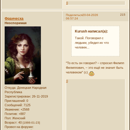
0
215
Поделиться
20-04-2026
Франческа
06:57:24
Неоспоримая
Kurush написал(а):
Такой. Поговорил с
людьми, убедил их что
человек...
"То есть он говорил? – спросил Филипп
Филиппович, – это ещё не значит быть
человеком" (с)
0
Откуда:
Донецкая Народная
Республика
Зарегистрирован
: 26-11-2019
Приглашений:
0
Сообщений:
7125
Уважение:
+2568
Позитив:
+887
Пол:
Женский
Возраст:
40
[1986-01-23]
Провел на форуме: