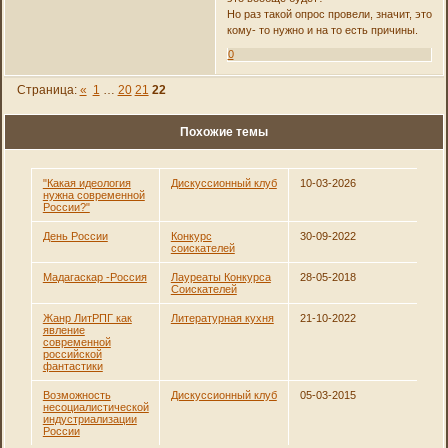
Но раз такой опрос провели, значит, это
кому- то нужно и на то есть причины.
0
Страница:
«
1
…
20
21
22
Похожие темы
"Какая идеология
Дискуссионный клуб
10-03-2026
нужна современной
России?"
День России
Конкурс
30-09-2022
соискателей
Мадагаскар -Россия
Лауреаты Конкурса
28-05-2018
Соискателей
Жанр ЛитРПГ как
Литературная кухня
21-10-2022
явление
современной
российской
фантастики
Возможность
Дискуссионный клуб
05-03-2015
несоциалистической
индустриализации
России