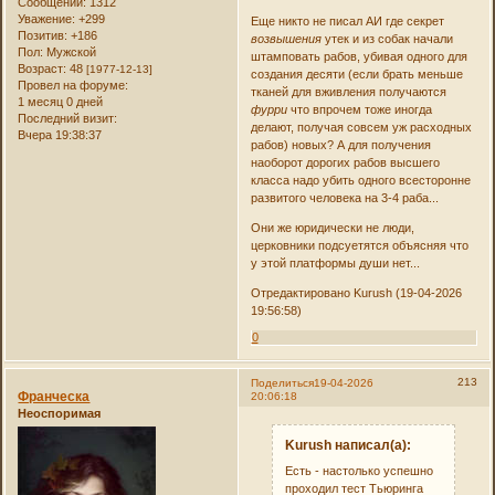
Сообщений:
1312
Уважение:
+299
Еще никто не писал АИ где секрет
Позитив:
+186
возвышения
утек и из собак начали
Пол:
Мужской
штамповать рабов, убивая одного для
Возраст:
48
[1977-12-13]
создания десяти (если брать меньше
Провел на форуме:
тканей для вживления получаются
1 месяц 0 дней
фурри
что впрочем тоже иногда
Последний визит:
делают, получая совсем уж расходных
Вчера 19:38:37
рабов) новых? А для получения
наоборот дорогих рабов высшего
класса надо убить одного всесторонне
развитого человека на 3-4 раба...
Они же юридически не люди,
церковники подсуетятся объясняя что
у этой платформы души нет...
Отредактировано Kurush (19-04-2026
19:56:58)
0
213
Поделиться
19-04-2026
Франческа
20:06:18
Неоспоримая
Kurush написал(а):
Есть - настолько успешно
проходил тест Тьюринга