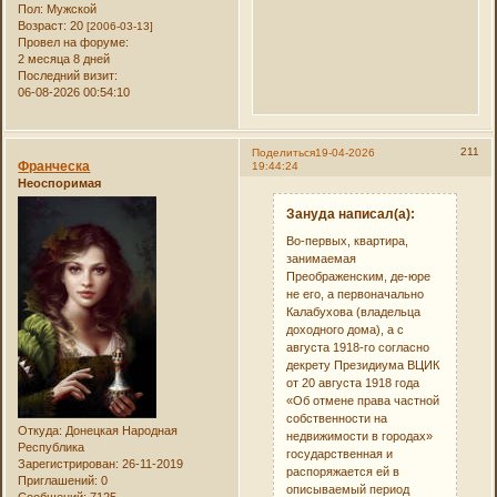
Пол:
Мужской
Возраст:
20
[2006-03-13]
Провел на форуме:
2 месяца 8 дней
Последний визит:
06-08-2026 00:54:10
211
Поделиться
19-04-2026
Франческа
19:44:24
Неоспоримая
Зануда написал(а):
Во-первых, квартира,
занимаемая
Преображенским, де-юре
не его, а первоначально
Калабухова (владельца
доходного дома), а с
августа 1918-го согласно
декрету Президиума ВЦИК
от 20 августа 1918 года
«Об отмене права частной
собственности на
Откуда:
Донецкая Народная
недвижимости в городах»
Республика
государственная и
Зарегистрирован
: 26-11-2019
распоряжается ей в
Приглашений:
0
описываемый период
Сообщений:
7125