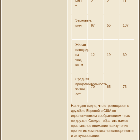
млн
2
2
11
т
Зерновые,
млн
97
55
137
т
Жилая
площадь
на
12
19
30
чел,
кв. м
Средняя
продолжительность
70
65
73
жизни,
лет
Наглядно видно, что стремящиеся к
дружбе с Европой и США по
идеологическим соображениям - нам
не друзья. Следует обратить самое
пристальное внимание на изучение
причин их комплекса неполноценности
и их купирование.