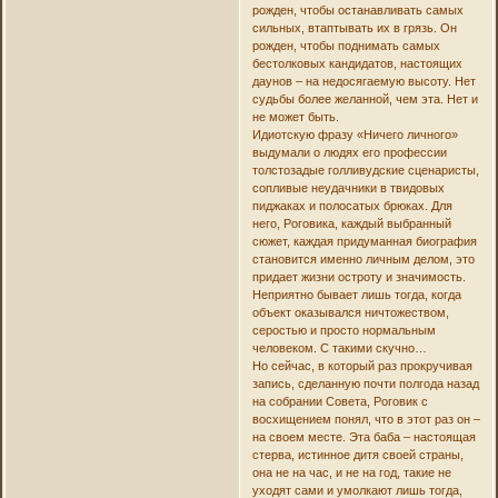
рожден, чтобы останавливать самых
сильных, втаптывать их в грязь. Он
рожден, чтобы поднимать самых
бестолковых кандидатов, настоящих
даунов – на недосягаемую высоту. Нет
судьбы более желанной, чем эта. Нет и
не может быть.
Идиотскую фразу «Ничего личного»
выдумали о людях его профессии
толстозадые голливудские сценаристы,
сопливые неудачники в твидовых
пиджаках и полосатых брюках. Для
него, Роговика, каждый выбранный
сюжет, каждая придуманная биография
становится именно личным делом, это
придает жизни остроту и значимость.
Неприятно бывает лишь тогда, когда
объект оказывался ничтожеством,
серостью и просто нормальным
человеком. С такими скучно…
Но сейчас, в который раз прокручивая
запись, сделанную почти полгода назад
на собрании Совета, Роговик с
восхищением понял, что в этот раз он –
на своем месте. Эта баба – настоящая
стерва, истинное дитя своей страны,
она не на час, и не на год, такие не
уходят сами и умолкают лишь тогда,