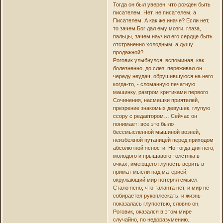
Тогда он был уверен, что рожден быть
писателем. Нет, не писателем, а
Писателем. А как же иначе? Если нет,
то зачем Бог дал ему мозги, глаза,
пальцы, зачем научил его сердце быть
отстраненно холодным, а душу
продажной?
Роговик улыбнулся, вспоминая, как
болезненно, до слез, переживал он
череду неудач, обрушившуюся на него
когда-то, - сломанную печатную
машинку, разгром критиками первого
Сочинения, насмешки приятелей,
презрение знакомых девушек, глупую
ссору с редактором… Сейчас он
понимает: все это было
бессмысленной мышиной возней,
неизбежной путаницей перед приходом
абсолютной ясности. Но тогда для него,
молодого и прыщавого толстяка в
очках, имеющего глупость верить в
примат мысли над материей,
окружающий мир потерял смысл.
Стало ясно, что таланта нет, и мир не
собирается рукоплескать, и жизнь
показалась глупостью, словно он,
Роговик, оказался в этом мире
случайно, по недоразумению.