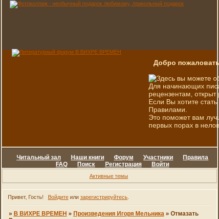
Добро пожаловать
Здесь вы можете о
Для начинающих писа
рецензентам, открыт 
Если Вы хотите стать
Правилами.
Это поможет вам луч
первых порах в нелов
Читальный зал
Наши книги
Форум
Участники
Правила
FAQ
Поиск
Регистрация
Войти
Активные темы
Привет, Гость!
Войдите
или
зарегистрируйтесь
.
»
В ВИХРЕ ВРЕМЕН
»
Произведения Игоря Мельника
»
Отмазать