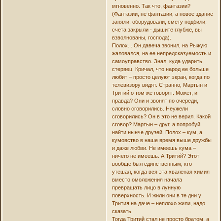
мгновенно. Так что, фантазии?
(Фантазии, не фантазии, а новое здание
заняли, оборудовали, смету подбили,
счета закрыли - дышите глубже, вы
взволнованы, господа).
Полох... Он давеча звонил, на Рыжую
жаловался, на ее непредсказуемость и
самоуправство. Знал, куда ударить,
стервец. Кричал, что народ ее больше
любит – просто целуют экран, когда по
телевизору видят. Странно, Мартын и
Тритий о том же говорят. Может, и
правда? Они и звонят по очереди,
словно сговорились. Неужели
сговорились? Он в это не верил. Какой
сговор? Мартын – друг, а попробуй
найти нынче друзей. Полох – кум, а
кумовство в наше время выше дружбы
и даже любви. Не имеешь кума –
ничего не имеешь. А Тритий? Этот
вообще был единственным, кто
утешал, когда вся эта хваленая химия
вместо омоложения начала
превращать лицо в лунную
поверхность. И жили они в те дни у
Трития на даче – неплохо жили, надо
сказать.
Тогда Тритий стал не просто братом, а