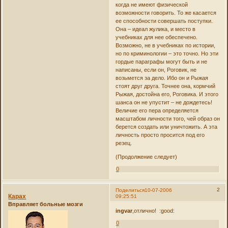
когда не имеют физической
возможности говорить. То же касается
ее способности совершать поступки.
Она – идеал жулика, и место в
учебниках для нее обеспечено.
Возможно, не в учебниках по истории,
но по криминологии – это точно. Но эти
гордые параграфы могут быть и не
написаны, если он, Роговик, не
возьмется за дело. Ибо он и Рыжая
стоят друг друга. Точнее она, кормчий
Рыжая, достойна его, Роговика. И этого
шанса он не упустит – не дождетесь!
Величие его пера определяется
масштабом личности того, чей образ он
берется создать или уничтожить. А эта
личность просто просится под его
резец.
(Продолжение следует)
0
2
Поделиться
10-07-2006
Карах
09:25:51
Вправляет больные мозги
ingvar
,отлично! :good:
0