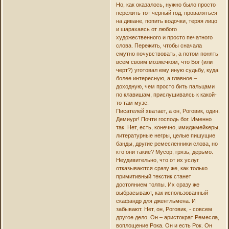
Но, как оказалось, нужно было просто
пережить тот черный год, проваляться
на диване, попить водочки, теряя лицо
и шарахаясь от любого
художественного и просто печатного
слова. Пережить, чтобы сначала
смутно почувствовать, а потом понять
всем своим мозжечком, что Бог (или
черт?) уготовал ему иную судьбу, куда
более интересную, а главное –
доходную, чем просто бить пальцами
по клавишам, прислушиваясь к какой-
то там музе.
Писателей хватает, а он, Роговик, один.
Демиург! Почти господь бог. Именно
так. Нет, есть, конечно, имиджмейкеры,
литературные негры, целые пишущие
банды, другие ремесленники слова, но
кто они такие? Мусор, грязь, дерьмо.
Неудивительно, что от их услуг
отказываются сразу же, как только
примитивный текстик станет
достоянием толпы. Их сразу же
выбрасывают, как использованный
скафандр для джентльмена. И
забывают. Нет, он, Роговик, - совсем
другое дело. Он – аристократ Ремесла,
воплощение Рока. Он и есть Рок. Он