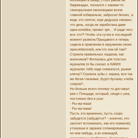
коллекцию в шкаф, стоял раком на
баррикадах, тискался с какими-то
свинорылыми омоновцами возле
главной избиральни, забросил бизнес, а
ведь это святое, еще дедушка говорил,
что день, когда не заработана даже
одна копейка, прожит зря… И ради чего
все это?! Чтобы эта сучка в последний
момент развела Прыщавого и теперь
сидела в правлении в окружении своих
прихлебателей, или кто они ей там?
Строила правильных пацанов, как
мальчиков? Фоткалась для толстых
журналов (я бы сказал, в КАКИХ
журналах тебе надо сниматься, рыжая
кляча)? Скалила зубы с экрана, все так
же бегая глазками, будто буханку хлеба
сперла?..
Но больше всего почему-то доставал
рев с Площади, который, сводя с ума,
постоянно бил в уши:
- Ры-жа-яааа!
- Ры-жа-яааа!
Пусть это временно, пусть скоро
забудется (забудется? – конечно, кто
захочет вспоминать, как его поимели),
утонувши в заранее спланированных
не кем-нибудь, а их командой,