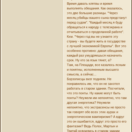
Время давать клятвы и время
выполнять обещания. Как оказалось,
это две большие разницы. "Через
месяц убийцы вашего сына предстанут
перед судом". "Каждый месяц я буду
обращаться к народу с телеэкрана и
отчитываться о проделанной работе".
Кхм. "Через год вы не узнаете эту
страну - вы будете жить в государстве
с лучшей экономикой Европы". Вот это
особенно противно: давая обещания,
каждый раз умудряешься назначить
срок. Ну кто за язык тянет, а?
Там, на Площади, все казалось ясным
и понятны, исполненным высшего
смысла, а сейчас...
Борзописцы визг подняли. Не
понравилось им, что он не захотел
работать в старом здании. Посчитали,
что это понты. Ну какие могут быть
понты? Неужели им непонятно, что там
другая энергетика? Неужели
непонятно, что экстрасенсы не просто
так говорят обо всех этих аурах и
энергетическом вампиризме? А вдруг
это он ошибается, вдруг это просто его
фантазии? Ведь Полох, Мартын и
Тритий освоились в старом здании