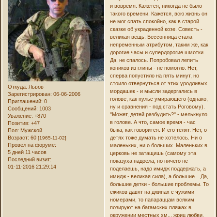
и вовремя. Кажется, никогда не было
такого времени. Кажется, всю жизнь он
не мог спать спокойно, как в старой
сказке об украденной козе. Совесть -
великая вещь. Бессонница стала
непременным атрибутом, таким же, как
дорогие часы и супердорогие шмотки...
Да, не спалось. Попробовал лепить
коников из глины - не помогло. Нет,
сперва попустило на пять минут, но
стоило отвернуться от этих уродливых
Откуда:
Львов
мордашек - и мысли задергались в
Зарегистрирован
: 06-06-2006
голове, как пульс умирающего (однако,
Приглашений:
0
ну и сравнения - под стать Роговому).
Сообщений:
1003
"Может, детей разбудить?" - мелькнуло
Уважение:
+870
в голове. А что, самое время - час
Позитив:
+47
быка, как говорится. И его телят. Нет, о
Пол:
Мужской
Возраст:
60
детях тоже думать не хотелось. Ни о
[1965-11-02]
Провел на форуме:
маленьких, ни о больших. Маленьких в
5 дней 11 часов
церковь не затащишь (самому эта
Последний визит:
показуха надоела, но ничего не
01-11-2016 21:29:14
поделаешь, надо имидж поддержать, а
имидж - великая сила), а большие... Да,
большие детки - большие проблемы. То
ежиков давят на джипах с чужими
номерами, то папараццам всяким
позируют на багамских пляжах в
окружении местных хм... жриц любви.