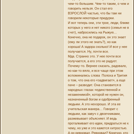
чем-то большим. Чем-то таким, о чем и
говорить нельзя. Он стал его
ВЗРОСЛОЙ частью, что бы там ни
говорили некоторые придурки.
И вот теперь они, эти трое, люди, ближе
которых у него и нет никого (семья не в
счет), набросились на Рыжую…
Конечно, она не подарок, он это знает
(ему ли этого не знать?), но как
хороша! А задора сколько! И все у нее
получается. Ну, почти все.
Мда. Странно это. У нее почти все
получается, а его это не радует.
Почему-то. Вернее сказать, радовало,
но как-то вяло, и все чаще при этом
вспоминались слова Полоха и Трития
о том, что она его «задвигает», а еще
паче – разводит. Она становится в
народных глазах «единственной и
незаменимой», которой не нужен он,
назначенный богом и одобренный
людьми. А это нехорошо. И эта ее
учительская манера… Говорит с
людьми, как завуч с двоечниками,
разжевывает объясняет. И ведь
проталкивает его идеи, придраться не к
чему, но уже и это кажется хитростью.
А он ревновал. Ревновал? Конечно, кто