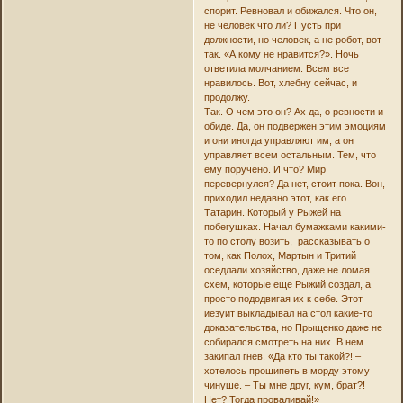
спорит. Ревновал и обижался. Что он,
не человек что ли? Пусть при
должности, но человек, а не робот, вот
так. «А кому не нравится?». Ночь
ответила молчанием. Всем все
нравилось. Вот, хлебну сейчас, и
продолжу.
Так. О чем это он? Ах да, о ревности и
обиде. Да, он подвержен этим эмоциям
и они иногда управляют им, а он
управляет всем остальным. Тем, что
ему поручено. И что? Мир
перевернулся? Да нет, стоит пока. Вон,
приходил недавно этот, как его…
Татарин. Который у Рыжей на
побегушках. Начал бумажками какими-
то по столу возить, рассказывать о
том, как Полох, Мартын и Тритий
оседлали хозяйство, даже не ломая
схем, которые еще Рыжий создал, а
просто пододвигая их к себе. Этот
иезуит выкладывал на стол какие-то
доказательства, но Прыщенко даже не
собирался смотреть на них. В нем
закипал гнев. «Да кто ты такой?! –
хотелось прошипеть в морду этому
чинуше. – Ты мне друг, кум, брат?!
Нет? Тогда проваливай!»