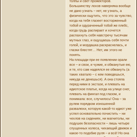
толпы и свет прожекторов.
Большинству лохов наверняка вообще
не дано узнать – нет, не узнать, а
физически ощутить, что это за чувство,
когда на тебя глазеет восторженный
тобой и одураченный тобой же плебс,
когда грудь распирает и хочется
распахнуть себя навстречу тысячам
мутных глаз, и ощущаешь себя почти
голой, и мордашка раскраснелась, и
глазки блестят… Нет, им этого не
понять.
На площади при ее появлении орали
все – и свои, и чужие, и обманутые ею,
и те, кто сам надеялся ее обмануть (а
таких хватало – с кем поведешься,
никуда не денешься). А она стояла
перед ними в экстазе, и плевать на
идиотское платье, когда на улице снег,
плевать на фингал под глазом, и
понимала: все, случилось! Она – за
рулем порядком изношенной
развалюхи, которую какой-то идиот уже
успел основательно почистить – ни
чехлов на сидениях, ни магнитолы, ни
подушек безопасности – лишь четыре
спущенных колеса, чихающий движок и
какое-то подобие руля – и всё! Но она