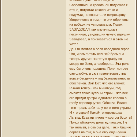
«Рыжая, сучка, ненавижу!..» -
Сорвавшись с кресла, он подбежал к
стене, потрогал «экспонаты» и
подумал, не позвать ли секретаршу.
Уверенность в том, что они обречены
на победу, не успокаивала. Полох
ЗАВИДОВАЛ, как мальчишка в
песочнице, увидевший чужую игрушку.
Завидовал, а признаваться в этом не
хотел.
Да. Он мечтал о роли народного героя.
Что, и помечтать нельзя? Времена
теперь другие, за пятую графу по
морде не бьют, а наоборот… Эта роль
ему бы очень подошла. Приятно греет
самолюбие, а уж в плане воровства
вовсе бесценна – год безнаказанности
обеспечен. Вот! Вот, что его гложет.
Рыжая теперь, как минимум, год
сможет такие купоны стричь, что все
его предки до тринадцатого колена в
гробу перевернутся. Обошла. Более
того – роль арбитра у него тоже украли.
И кто украл? Какой-то коротышка
Латыш. Куда ни плюнь – кругом буряты!
Полох обиженно шмыгнул носом. Нет,
так нельзя, в самом деле. Так и башню
сорвет на фиг, а она ему еще нужна.