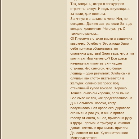
Так, глядишь, скоро в прокуроров
стрелять начнут. И ведь не уследишь
за ними, да и неохота.
Заглянул в спальню, к жене. Нет, не
сегодня... Да и не завтра, если быть до
конца откровенным. Чего уж тут. С
таким-то рылом...
О! Плеснул в стакан виски и вышел на
крылечко. Хлебнул. Это ж надо было
себя полчаса обманывать, по
спальням шастать! Знал ведь, что этим
кончится. Или начнется? Все здесь
начинается и кончается - на дне
стакана. Что самогон, что белая
лошадь - один результат. Хлобысь - и
слушай, как глоток вкатывается в
желудок, словно экспресс под
стеклянный купол вокзала. Хорошо...
Точнее, было бы хорошо, если бы не...
Все было не так, как представлялось в
Дни Большого Шороха, когда
полумиллионная орава скандировала
его имя на улицах, и он не прятал
голову от снега, а шел, прижавши руку
к груди - прямо на трибуну и начинал
давать клятвы и принимать присяги.
Да, совсем не так. Хуже и страшнее.
Мерзопакостнее...