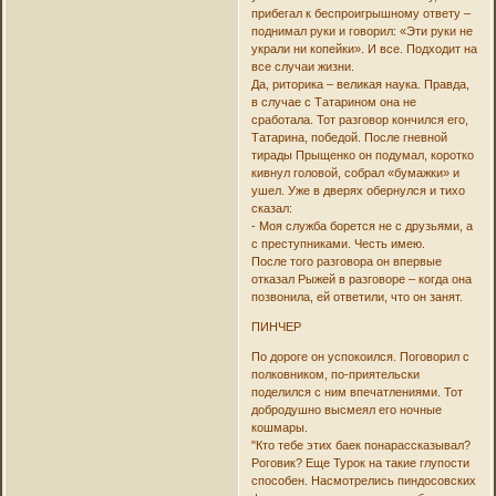
прибегал к беспроигрышному ответу –
поднимал руки и говорил: «Эти руки не
украли ни копейки». И все. Подходит на
все случаи жизни.
Да, риторика – великая наука. Правда,
в случае с Татарином она не
сработала. Тот разговор кончился его,
Татарина, победой. После гневной
тирады Прыщенко он подумал, коротко
кивнул головой, собрал «бумажки» и
ушел. Уже в дверях обернулся и тихо
сказал:
- Моя служба борется не с друзьями, а
с преступниками. Честь имею.
После того разговора он впервые
отказал Рыжей в разговоре – когда она
позвонила, ей ответили, что он занят.
ПИНЧЕР
По дороге он успокоился. Поговорил с
полковником, по-приятельски
поделился с ним впечатлениями. Тот
добродушно высмеял его ночные
кошмары.
"Кто тебе этих баек понарассказывал?
Роговик? Еще Турок на такие глупости
способен. Насмотрелись пиндосовских