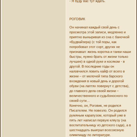
- Я буду вас тут ждать.
РОГОВИК
Он начинал каждый свой день с
просмотра этой записи, медленно и
приятно выныривая из сна с баночкой
«Будвайзера) (с той поры, как
попробовал этот сорт, других не
признавал: жизнь коротка и танки наши
быстры, нужно брать от жизни только
лучшее) в одной руке и косяком - в
другой. В последние годы он
наловчился ловить кайф от всего в
жизни – от мелочей типа барского
вхождения в новый день и дорогой
обуви (на лаптях повернут с детства),
до главного дела своей жизни –
величественного и судьбоносного по
своей сути…
Конечно, он, Роговик, не родился
Писателем. Не повезло. Он родился
румяным карапузом, который уже в
пять лет написал первую кляузу (на
воспитательницу из детского сада), а в
шестнадцать выиграл всесоюзную
олимпиаду по литературе.