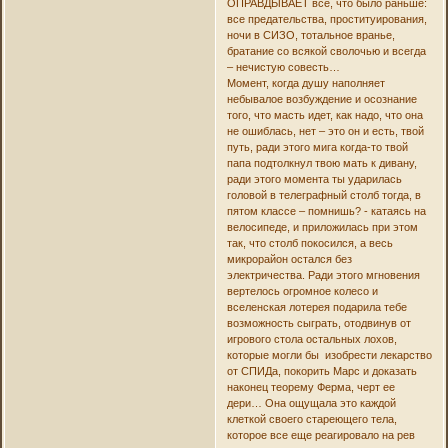
ОПРАВДЫВАЕТ все, что было раньше:
все предательства, проституирования,
ночи в СИЗО, тотальное вранье,
братание со всякой сволочью и всегда
– нечистую совесть…
Момент, когда душу наполняет
небывалое возбуждение и осознание
того, что масть идет, как надо, что она
не ошиблась, нет – это он и есть, твой
путь, ради этого мига когда-то твой
папа подтолкнул твою мать к дивану,
ради этого момента ты ударилась
головой в телеграфный столб тогда, в
пятом классе – помнишь? - катаясь на
велосипеде, и приложилась при этом
так, что столб покосился, а весь
микрорайон остался без
электричества. Ради этого мгновения
вертелось огромное колесо и
вселенская лотерея подарила тебе
возможность сыграть, отодвинув от
игрового стола остальных лохов,
которые могли бы изобрести лекарство
от СПИДа, покорить Марс и доказать
наконец теорему Ферма, черт ее
дери… Она ощущала это каждой
клеткой своего стареющего тела,
которое все еще реагировало на рев