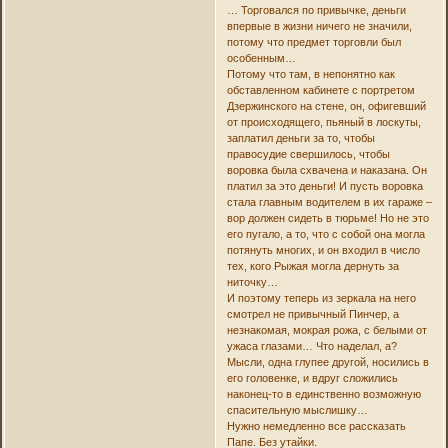
… Торговался по привычке, деньги
впервые в жизни ничего не значили,
потому что предмет торговли был
особенным…
Потому что там, в непонятно как
обставленном кабинете с портретом
Дзержинского на стене, он, офигевший
от происходящего, пьяный в лоскуты,
заплатил деньги за то, чтобы
правосудие свершилось, чтобы
воровка была схвачена и наказана. Он
платил за это деньги! И пусть воровка
стала главным водителем в их гараже –
вор должен сидеть в тюрьме! Но не это
его пугало, а то, что с собой она могла
потянуть многих, и он входил в число
тех, кого Рыжая могла дернуть за
ниточку…
И поэтому теперь из зеркала на него
смотрел не привычный Пинчер, а
незнакомая, мокрая рожа, с белыми от
ужаса глазами… Что наделал, а?
Мысли, одна глупее другой, носились в
его головенке, и вдруг сложились
наконец-то в единственно возможную
спасительную мыслишку…
Нужно немедленно все рассказать
Папе. Без утайки.