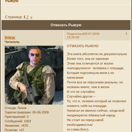
Рыжую
Страница:
1
2
»
Отмазать Рыжую
1
Поделиться
09-07-2006
Ingvar
15:28:08
Читатель
ОТМАЗАТЬ РЫЖУЮ
Эта книга абсолютно не документальна
Более того, она не заказная
Этим она отличается от мазни
«неподкупного» человека с площади,
Которая подтолкнула меня к ее
написанию
Почти все ее персонажи реальны, но
названы иначе, чем в жизни
И это не случайно.
Случайно другое –
То, что я, человек который не позволил
поиметь себя на площади,
Откуда:
Львов
Написал ее именно сейчас, когда мой
Зарегистрирован
: 06-06-2006
неоднократно обманутый народ
Приглашений:
0
Не стоит ни перед какой
Сообщений:
1003
необходимостью
Уважение:
+870
(и слава Богу).
Позитив:
+47