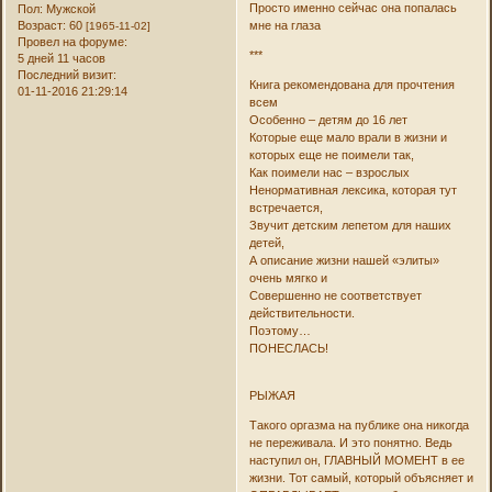
Просто именно сейчас она попалась
Пол:
Мужской
Возраст:
60
мне на глаза
[1965-11-02]
Провел на форуме:
***
5 дней 11 часов
Последний визит:
Книга рекомендована для прочтения
01-11-2016 21:29:14
всем
Особенно – детям до 16 лет
Которые еще мало врали в жизни и
которых еще не поимели так,
Как поимели нас – взрослых
Ненормативная лексика, которая тут
встречается,
Звучит детским лепетом для наших
детей,
А описание жизни нашей «элиты»
очень мягко и
Совершенно не соответствует
действительности.
Поэтому…
ПОНЕСЛАСЬ!
РЫЖАЯ
Такого оргазма на публике она никогда
не переживала. И это понятно. Ведь
наступил он, ГЛАВНЫЙ МОМЕНТ в ее
жизни. Тот самый, который объясняет и