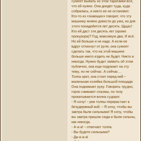
сумеет выжать из этой таратайки все,
что ей нужно. Она доедет туда, куда
собралась, и никто ее не остановит.
Кто-то из «знающих» говорит, что эту
машинку можно довести до ума, но для
этого понадобится лет десять. Щщас!
Кто ей даст эти десять лет (кроме
прокурора)? Год, максимум два. И всё.
Но ей больше и не надо. А если ее
вдруг отпихнут от руля, она сумеет
сделать так, что на этой машине
больше никто ездить не будет. Никто и
никогда. Нужно будет заявить об этом
публично, она еще подумает на эту
тему, но не сейчас. А сейчас…
Толпа орет, она стоит перед ней –
маленькая хозяйка большой площади.
Она поднимает руку. Говорить трудно,
горло сжимают спазмы, по телу
прокатывается волна судорог.
- Я хочу! – рев толпы перерастает в
безудержный вой. – Я хочу, чтобы вы
завтра были сильными! Я хочу, чтобы
вы завтра пришли сюда и были сильны,
как никогда.
- А-а-а! – отвечает толпа.
- Вы будете сильными?
- Да-а-а-а!