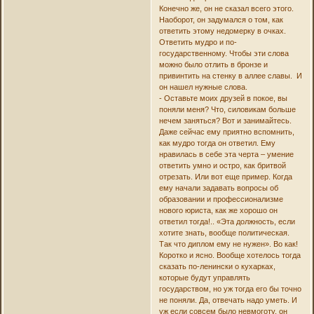
Конечно же, он не сказал всего этого.
Наоборот, он задумался о том, как
ответить этому недомерку в очках.
Ответить мудро и по-
государственному. Чтобы эти слова
можно было отлить в бронзе и
привинтить на стенку в аллее славы. И
он нашел нужные слова.
- Оставьте моих друзей в покое, вы
поняли меня? Что, силовикам больше
нечем заняться? Вот и занимайтесь.
Даже сейчас ему приятно вспомнить,
как мудро тогда он ответил. Ему
нравилась в себе эта черта – умение
ответить умно и остро, как бритвой
отрезать. Или вот еще пример. Когда
ему начали задавать вопросы об
образовании и профессионализме
нового юриста, как же хорошо он
ответил тогда!.. «Эта должность, если
хотите знать, вообще политическая.
Так что диплом ему не нужен». Во как!
Коротко и ясно. Вообще хотелось тогда
сказать по-ленински о кухарках,
которые будут управлять
государством, но уж тогда его бы точно
не поняли. Да, отвечать надо уметь. И
уж если совсем было невмоготу, он