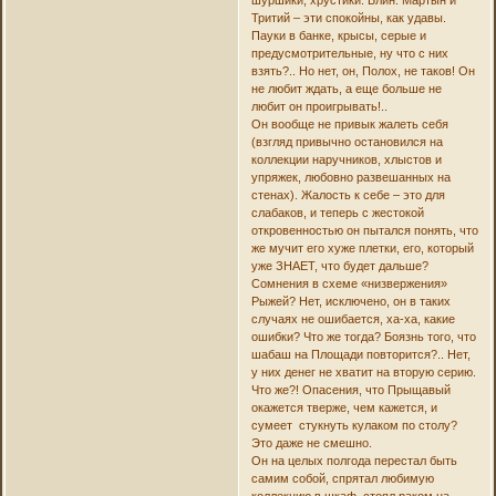
шуршики, хрустики. Блин. Мартын и
Тритий – эти спокойны, как удавы.
Пауки в банке, крысы, серые и
предусмотрительные, ну что с них
взять?.. Но нет, он, Полох, не таков! Он
не любит ждать, а еще больше не
любит он проигрывать!..
Он вообще не привык жалеть себя
(взгляд привычно остановился на
коллекции наручников, хлыстов и
упряжек, любовно развешанных на
стенах). Жалость к себе – это для
слабаков, и теперь с жестокой
откровенностью он пытался понять, что
же мучит его хуже плетки, его, который
уже ЗНАЕТ, что будет дальше?
Сомнения в схеме «низвержения»
Рыжей? Нет, исключено, он в таких
случаях не ошибается, ха-ха, какие
ошибки? Что же тогда? Боязнь того, что
шабаш на Площади повторится?.. Нет,
у них денег не хватит на вторую серию.
Что же?! Опасения, что Прыщавый
окажется тверже, чем кажется, и
сумеет стукнуть кулаком по столу?
Это даже не смешно.
Он на целых полгода перестал быть
самим собой, спрятал любимую