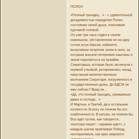
ПОЛОХ
«Полный трындец…» - с удивительной
догадливостью определил Полох
состояние своей души, покачивая
курчавой головой.
Он уже три часа сидел в своем
новеньком, обставленном не на одну
сотню штук баксов, кабинете,
вылупивши незрячие зенки в окно, за
которым махали пятернями каштаны и
звали порезвиться на лужайке.
Секретарша, которая было заглянула с
игривой улыбкой, ретировалась назад,
напуганная величественным
молчанием Секретаря, погруженного в
государственные думы. До БДСМ ли
ему сейчас? Вряд ли…
«Да, это полный трындец, уважаемые
дамы и господа…»
И Мартын, и Тритий, да и остальные
коллеги по Успеху не поняли бы его
озабоченности. В натуре, не поняли бы.
Все идет путем, как говорится,
«контора пишет – караван идет», с
каждым шагом приближая Победу,
неотвратимую, как крах мирового