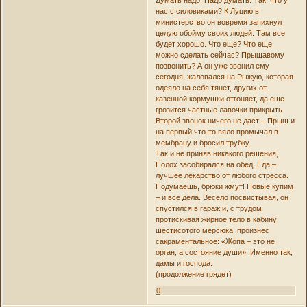
Думать надо! Надо думать. Так, что у
нас с силовиками? К Луцию в
министерство он вовремя запихнул
целую обойму своих людей. Там все
будет хорошо. Что еще? Что еще
можно сделать сейчас? Прыщавому
позвонить? А он уже звонил ему
сегодня, жаловался на Рыжую, которая
одеяло на себя тянет, других от
казенной кормушки отгоняет, да еще
грозится частные лавочки прикрыть
Второй звонок ничего не даст – Прыщ и
на первый что-то вяло промычал в
мембрану и бросил трубку.
Так и не приняв никакого решения,
Полох засобирался на обед. Еда –
лучшее лекарство от любого стресса.
Подумаешь, брюки жмут! Новые купим
– и все дела. Весело посвистывая, он
спустился в гараж и, с трудом
протискивая жирное тело в кабину
шестисотого мерсюка, произнес
сакраментальное: «Жопа – это не
орган, а состояние души». Именно так,
дамы и господа.
(продолжение грядет)
0