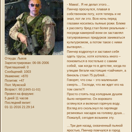
- Мама!.. Я не делал этого…
Пинчер проснулся, плавая в
собственном поту, хотя теперь и не
знал, пот ли это. Всю ночь перед
глазами носились пьяные рожи. Ближе
к рассвету бред стал более реальным –
посреди камерной вони он заставлял
татуированных придурков заниматься
культуризмом, а потом такое с ними
вытворял…
Пинчер вздрогнул и заставил себя
одеть трусы, хотя хотелось иного –
Откуда:
Львов
понежиться в постельке с самим
Зарегистрирован
: 06-06-2006
собой, как когда-то в детстве, когда по
Приглашений:
0
улицам бегали настоящие «зайчики», а
Сообщений:
1003
бинокль стоил 75 рублей…
Уважение:
+870
Говорят, что сны – это маленькая
Позитив:
+47
смерть… Господи, что же ждет его на
Пол:
Мужской
Возраст:
60
том свете?!
[1965-11-02]
Провел на форуме:
Просто стоять под холодным душем
5 дней 11 часов
было неприятно. Он воровато
Последний визит:
оглянулся и включил горячую воду.
01-11-2016 21:29:14
Взгляд его скользнул по гирлянде
резиновых насадок на головку душа…
Пожалуй, сегодня возьмем эту.
…Три дня назад, охваченный пьяной
яростью, Пинчер помчался в город