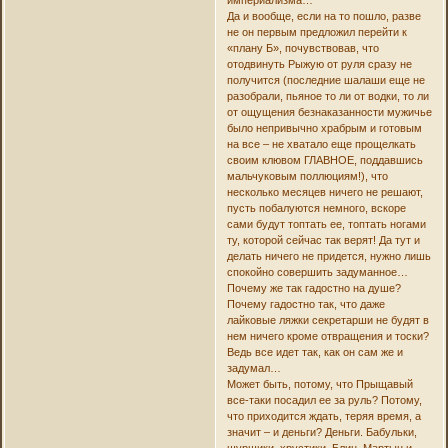
империализма…
Да и вообще, если на то пошло, разве
не он первым предложил перейти к
«плану Б», почувствовав, что
отодвинуть Рыжую от руля сразу не
получится (последние шалаши еще не
разобрали, пьяное то ли от водки, то ли
от ощущения безнаказанности мужичье
было непривычно храбрым и готовым
на все – не хватало еще прощелкать
своим клювом ГЛАВНОЕ, поддавшись
мальчуковым поллюциям!), что
несколько месяцев ничего не решают,
пусть побалуются немного, вскоре
сами будут топтать ее, топтать ногами
ту, которой сейчас так верят! Да тут и
делать ничего не придется, нужно лишь
спокойно совершить задуманное…
Почему же так гадостно на душе?
Почему гадостно так, что даже
лайковые ляжки секретарши не будят в
нем ничего кроме отвращения и тоски?
Ведь все идет так, как он сам же и
задумал…
Может быть, потому, что Прыщавый
все-таки посадил ее за руль? Потому,
что приходится ждать, теряя время, а
значит – и деньги? Деньги. Бабульки,