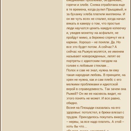
ежедневных проблемах, безденежье,
горечи и злобе. Схема отработана еще
в те времена, когда рулил Прыщавый, и
за буханку хлеба платили миллионы. И
он же чуть всех не спалил, когда начал
вякать в камеру о том, что простые
люди научатся ценить каждую копеечку
и, увидев монетку на асфальте, не
пройдут мимо, а бережно спрячут ее в
карман. Хорошо – не поняли. Да. Но
все это будет потом. А сейчас? А
сейчас на Рыжую молятся, ее именем
называют новорожденных, лепят ее
портреты с идиотским гнездом на
голове к лобовым стеклам…
Полох и сам не знал, нужна ли ему
такая народная любовь. В принципе, на
хрен не нужна, как и сам плебс с его
мелкими проблемами и идиотской
верой в справедливость. Так зачем она
Рыжей? Он же ее насквозь видит, но
этого понять не может. И все равно,
обидно.
Возня на Площади сказалась на его
здоровье: потолстел, в брюки влезал с
трудом. Приходилось покупать виагру
– нервы, за все надо платить. А этой –
хоть бы что…