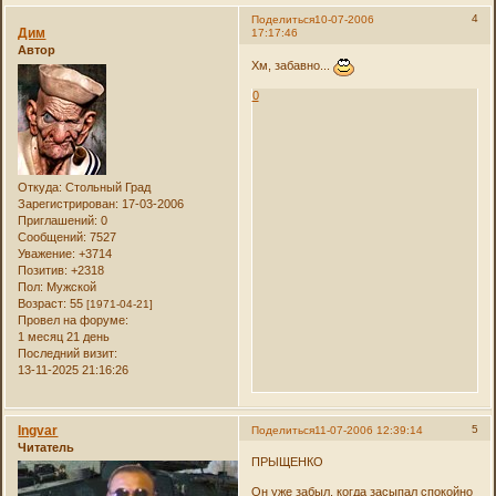
4
Поделиться
10-07-2006
Дим
17:17:46
Автор
Хм, забавно...
0
Откуда:
Стольный Град
Зарегистрирован
: 17-03-2006
Приглашений:
0
Сообщений:
7527
Уважение:
+3714
Позитив:
+2318
Пол:
Мужской
Возраст:
55
[1971-04-21]
Провел на форуме:
1 месяц 21 день
Последний визит:
13-11-2025 21:16:26
Ingvar
5
Поделиться
11-07-2006 12:39:14
Читатель
ПРЫЩЕНКО
Он уже забыл, когда засыпал спокойно