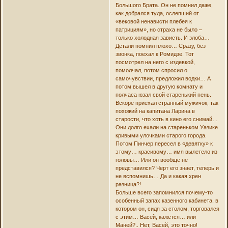
Большого Брата. Он не помнил даже,
как добрался туда, ослепший от
«вековой ненависти плебея к
патрициям», но страха не было –
только холодная зависть. И злоба…
Детали помнил плохо… Сразу, без
звонка, поехал к Ромидзе. Тот
посмотрел на него с издевкой,
помолчал, потом спросил о
самочувствии, предложил водки… А
потом вышел в другую комнату и
полчаса юзал свой старенький пень.
Вскоре приехал странный мужичок, так
похожий на капитана Ларина в
старости, что хоть в кино его снимай…
Они долго ехали на стареньком Уазике
кривыми улочками старого города.
Потом Пинчер пересел в «девятку» к
этому… красивому… имя вылетело из
головы… Или он вообще не
представился? Черт его знает, теперь и
не вспомнишь… Да и какая хрен
разница?!
Больше всего запомнился почему-то
особенный запах казенного кабинета, в
котором он, сидя за столом, торговался
с этим… Васей, кажется… или
Маней?.. Нет, Васей, это точно!