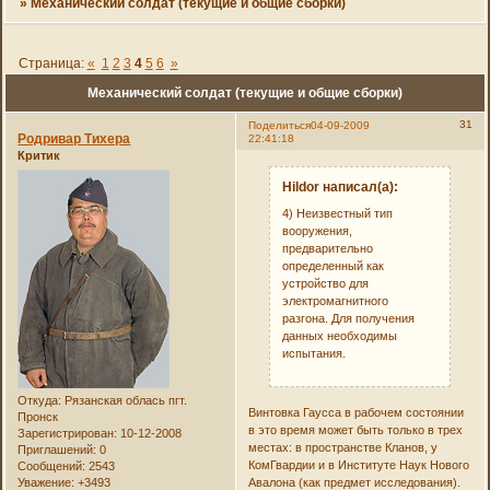
»
Механический солдат (текущие и общие сборки)
Страница:
«
1
2
3
4
5
6
»
Механический солдат (текущие и общие сборки)
31
Поделиться
04-09-2009
Родривар Тихера
22:41:18
Критик
Hildor написал(а):
4) Неизвестный тип
вооружения,
предварительно
определенный как
устройство для
электромагнитного
разгона. Для получения
данных необходимы
испытания.
Откуда:
Рязанская облась пгт.
Винтовка Гаусса в рабочем состоянии
Пронск
в это время может быть только в трех
Зарегистрирован
: 10-12-2008
местах: в пространстве Кланов, у
Приглашений:
0
КомГвардии и в Институте Наук Нового
Сообщений:
2543
Уважение:
+3493
Авалона (как предмет исследования).