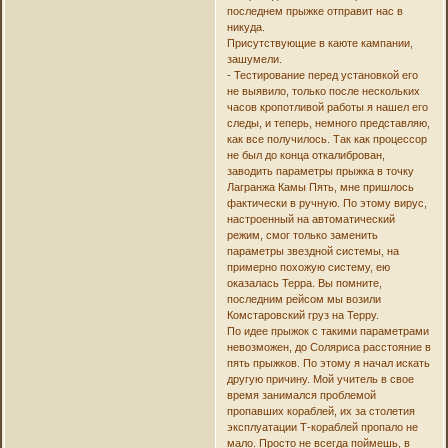
последнем прыжке отправит нас в
никуда.
Присутствующие в каюте кампании,
зашумели.
- Тестирование перед установкой его
не выявило, только после нескольких
часов кропотливой работы я нашел его
следы, и теперь, немного представляю,
как все получилось. Так как процессор
не был до конца откалиброван,
заводить параметры прыжка в точку
Лагранжа Камы Пять, мне пришлось
фактически в ручную. По этому вирус,
настроенный на автоматический
режим, смог только заменить
параметры звездной системы, на
примерно похожую систему, ею
оказалась Терра. Вы помните,
последним рейсом мы возили
Комстаровский груз на Терру.
По идее прыжок с такими параметрами
невозможен, до Соляриса расстояние в
пять прыжков. По этому я начал искать
другую причину. Мой учитель в свое
время занимался проблемой
пропавших кораблей, их за столетия
эксплуатации Т-кораблей пропало не
мало. Просто не всегда поймешь, в