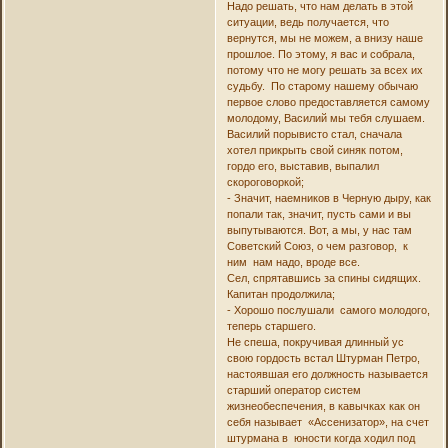
Надо решать, что нам делать в этой
ситуации, ведь получается, что
вернутся, мы не можем, а внизу наше
прошлое. По этому, я вас и собрала,
потому что не могу решать за всех их
судьбу. По старому нашему обычаю
первое слово предоставляется самому
молодому, Василий мы тебя слушаем.
Василий порывисто стал, сначала
хотел прикрыть свой синяк потом,
гордо его, выставив, выпалил
скороговоркой;
- Значит, наемников в Черную дыру, как
попали так, значит, пусть сами и вы
выпутываются. Вот, а мы, у нас там
Советский Союз, о чем разговор, к
ним нам надо, вроде все.
Сел, спрятавшись за спины сидящих.
Капитан продолжила;
- Хорошо послушали самого молодого,
теперь старшего.
Не спеша, покручивая длинный ус
свою гордость встал Штурман Петро,
настоявшая его должность называется
старший оператор систем
жизнеобеспечения, в кавычках как он
себя называет «Ассенизатор», на счет
штурмана в юности когда ходил под