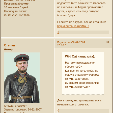
подрастет (а то пока как-то маловато
Провел на форуме:
на счётчике), и Форум пропиарится
10 месяцев 5 дней
чуток, и кросс-ссылок у авторов
Последний визит:
06-08-2026 15:39:36
больше будет...
Если кто не в курсе, общая страничка -
http://zhurnal.lib.ru/f/filial_f/
0
38
Поделиться
09-09-2009
Степан
20:10:51
Автор
Wild Cat написал(а):
На тему выкладывания
сборок на СИ.
Как насчёт того, чтобы на
общую страничку Форума
кинуть, а авторам,
имеющим свои странички -
кинуть линки туда?
Для этого нужно договариваться с
начальником странички.
Откуда:
Златоуст
Зарегистрирован
: 24-11-2007
0