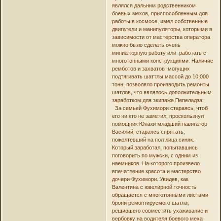
являлся дальним родственником
боевых мехов, приспособленным для
работы в космосе, имел собственные
двигатели и манипуляторы, которыми в
зависимости от мастерства оператора
можно было сделать очень
миниатюрную работу или работать с
многотонными конструкциями. Наличие
ремботов и захватов могущих
подтягивать шаттлы массой до 10,000
тонн, позволяло производить ремонты
шатлов, что являлось дополнительным
заработком для экипажа Пепеладза.
За семьей Фухимори стараясь, чтоб
его ни кто не заметил, проскользнул
помощник Юнаки младший навигатор
Василий, стараясь спрятать,
пожелтевший на пол лица синяк.
Который заработал, попытавшись
поговорить по мужски, с одним из
наемников. На которого произвело
впечатление красота и мастерство
дочери Фухимори. Увидев, как
Валентина с ювелирной точность
обращается с многотонными листами
брони ремонтируемого шатла,
решившего совместить ухаживание и
вербовку на водителя боевого меха