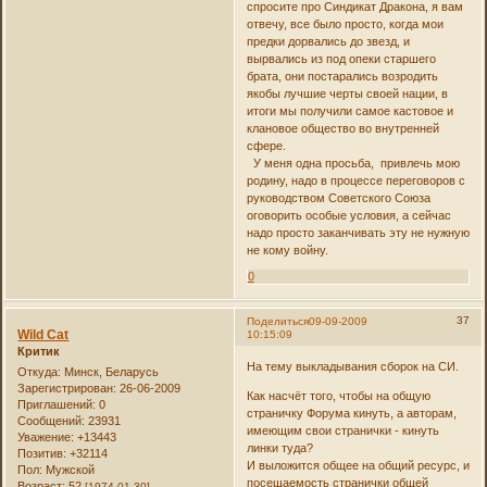
спросите про Синдикат Дракона, я вам
отвечу, все было просто, когда мои
предки дорвались до звезд, и
вырвались из под опеки старшего
брата, они постарались возродить
якобы лучшие черты своей нации, в
итоги мы получили самое кастовое и
клановое общество во внутренней
сфере.
У меня одна просьба, привлечь мою
родину, надо в процессе переговоров с
руководством Советского Союза
оговорить особые условия, а сейчас
надо просто заканчивать эту не нужную
не кому войну.
0
37
Поделиться
09-09-2009
Wild Cat
10:15:09
Критик
На тему выкладывания сборок на СИ.
Откуда:
Минск, Беларусь
Зарегистрирован
: 26-06-2009
Как насчёт того, чтобы на общую
Приглашений:
0
страничку Форума кинуть, а авторам,
Сообщений:
23931
имеющим свои странички - кинуть
Уважение:
+13443
линки туда?
Позитив:
+32114
И выложится общее на общий ресурс, и
Пол:
Мужской
посещаемость странички общей
Возраст:
52
[1974-01-30]