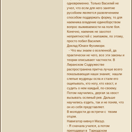
одновременно. Только Василий не
учел, что если для него занятие
русобоем является развлечением
способом поддержать форму, то для
наемника владение единоборством
вопрос выживаемости на поле боя.
Конечно, наемник не захотел
неприятностей с экипажем, по этому,
просто побил Василия.
Доклад Юнаги Фухимори.
- Что мы знаем о вселенной, да
практически не чего, все эти законы и
теории описывают частности. В
Лиранском Содружестве
распространена притча лучше всего
показывающая наши знания; нашли
слепые мудрецы осла и стали его
ощипывать, кто ногу, кто хвост, и
судить о нем каждый, по-своему.
Потом научились, дергая за хвост
вызывать ослиный рев. Дальше
научились ездить, так и не поняв, что
он из себя представляет.
В молодости до встречи с твоим
отцом.
Навигатор кивнул Мазур.
- Я сначала учился, а потом
преподавал в Таркадском