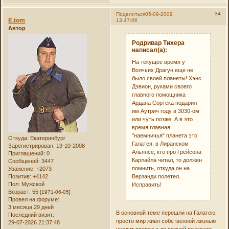
34
Поделиться
05-09-2009
E.tom
13:47:06
Автор
Родривар Тихера
написал(а):
На текущее время у
Волчьих Драгун еще не
было своей планеты! Хэнс
Дэвион, руками своего
главного помощника
Ардана Сортека подарил
им Аутрич году в 3030-ом
или чуть позже. А в это
время главная
"наемничья" планета это
Откуда:
Екатеринбург
Галатея, в Лиранском
Зарегистрирован
: 19-10-2008
Альянсе, кто про Грейсона
Приглашений:
0
Карлайла читал, то должен
Сообщений:
3447
помнить, откуда он на
Уважение:
+2073
Верзанди полетел.
Позитив:
+4142
Пол:
Мужской
Исправить!
Возраст:
55
[1971-06-05]
Провел на форуме:
3 месяца 29 дней
В основной теме перешли на Галатею,
Последний визит:
просто мир живя собственной жизнью
29-07-2026 21:37:48
уходит вперед а до полной редакции