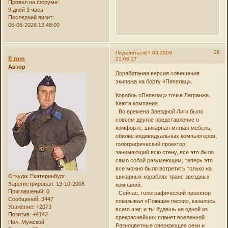
Провел на форуме:
9 дней 3 часа
Последний визит:
08-08-2026 13:48:00
36
Поделиться
07-09-2009
E.tom
21:06:17
Автор
Доработаная версия совещания
экипажа на борту «Пепелац».
Корабль «Пепелац» точка Лагранжа.
Каюта компания.
Во времена Звездной Лиги было
совсем другое представление о
комфорте, шикарная мягкая мебель,
обилие индивидуальных компьютеров,
голографический проектор,
занимающий всю стену, все это было
само собой разумеющим, теперь это
все можно было встретить только на
Откуда:
Екатеринбург
шикарных кораблях транс звездных
Зарегистрирован
: 19-10-2008
компаний.
Приглашений:
0
Сейчас, голографический проектор
Сообщений:
3447
показывал «Поющие пески», казалось
Уважение:
+2073
всего шаг, и ты будешь на одной из
Позитив:
+4142
прекраснейших планет вселенной.
Пол:
Мужской
Разноцветные сверкающее реки и