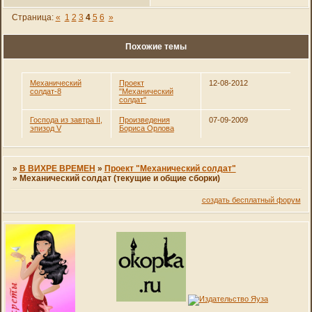
Страница:
«
1
2
3
4
5
6
»
Похожие темы
Механический
Проект
12-08-2012
солдат-8
"Механический
солдат"
Господа из завтра II,
Произведения
07-09-2009
эпизод V
Бориса Орлова
»
В ВИХРЕ ВРЕМЕН
»
Проект "Механический солдат"
»
Механический солдат (текущие и общие сборки)
создать бесплатный форум