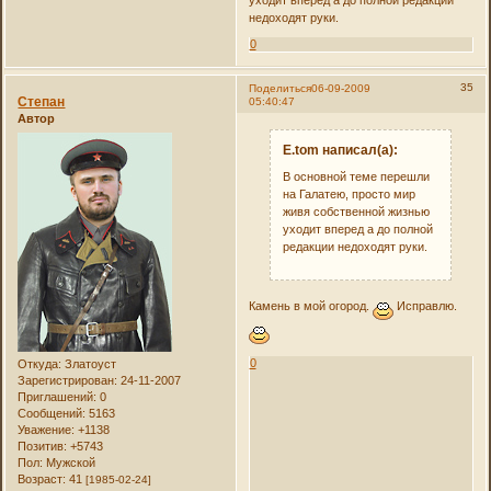
недоходят руки.
0
35
Поделиться
06-09-2009
Степан
05:40:47
Автор
E.tom написал(а):
В основной теме перешли
на Галатею, просто мир
живя собственной жизнью
уходит вперед а до полной
редакции недоходят руки.
Камень в мой огород.
Исправлю.
0
Откуда:
Златоуст
Зарегистрирован
: 24-11-2007
Приглашений:
0
Сообщений:
5163
Уважение:
+1138
Позитив:
+5743
Пол:
Мужской
Возраст:
41
[1985-02-24]