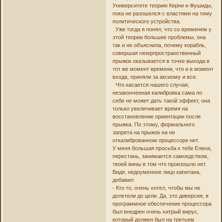
Университете теорию Керни и Фушиды,
пока не разошелся с властями на тему
политического устройства.
Уже тогда я понял, что со временем у
этой теории большие проблемы, она
так и не объяснила, почему корабль,
совершая гиперпространственный
прыжок оказывается в точке выхода в
тот же момент времени, что и в момент
входа, приняли за аксиому и все.
Что касается нашего случая,
незаконченная калибровка сама по
себе не может дать такой эффект, она
только увеличивает время на
восстановление ориентации после
прыжка. По этому, формального
запрета на прыжок на не
откалиброванном процессоре нет.
У меня большая просьба к тебе Елена,
перестань, занимается самоедством,
твоей вины в том что произошло нет.
Видя, недоуменное лицо капитана,
добавил.
- Кто то, очень хотел, чтобы мы не
долетели до цели. Да, это диверсия, в
программное обеспечение процессора
был внедрен очень хитрый вирус,
который должен был на третьем