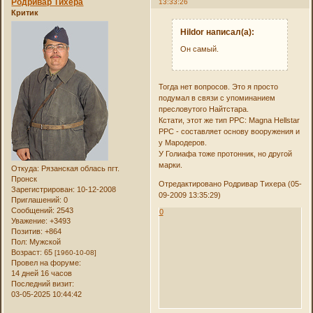
Родривар Тихера
13:33:26
Критик
Hildor написал(а):
Он самый.
Тогда нет вопросов. Это я просто
подумал в связи с упоминанием
пресловутого Найтстара.
Кстати, этот же тип РРС: Magna Hellstar
PPC - составляет основу вооружения и
у Мародеров.
У Голиафа тоже протонник, но другой
марки.
Откуда:
Рязанская облась пгт.
Пронск
Отредактировано Родривар Тихера (05-
Зарегистрирован
: 10-12-2008
09-2009 13:35:29)
Приглашений:
0
Сообщений:
2543
0
Уважение:
+3493
Позитив:
+864
Пол:
Мужской
Возраст:
65
[1960-10-08]
Провел на форуме:
14 дней 16 часов
Последний визит:
03-05-2025 10:44:42