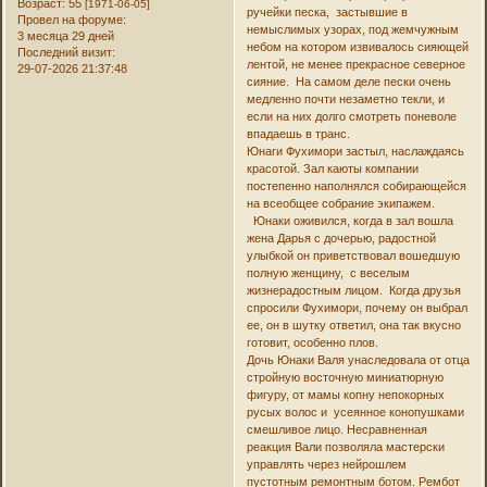
Возраст:
55
[1971-06-05]
ручейки песка, застывшие в
Провел на форуме:
немыслимых узорах, под жемчужным
3 месяца 29 дней
небом на котором извивалось сияющей
Последний визит:
лентой, не менее прекрасное северное
29-07-2026 21:37:48
сияние. На самом деле пески очень
медленно почти незаметно текли, и
если на них долго смотреть поневоле
впадаешь в транс.
Юнаги Фухимори застыл, наслаждаясь
красотой. Зал каюты компании
постепенно наполнялся собирающейся
на всеобщее собрание экипажем.
Юнаки оживился, когда в зал вошла
жена Дарья с дочерью, радостной
улыбкой он приветствовал вошедшую
полную женщину, с веселым
жизнерадостным лицом. Когда друзья
спросили Фухимори, почему он выбрал
ее, он в шутку ответил, она так вкусно
готовит, особенно плов.
Дочь Юнаки Валя унаследовала от отца
стройную восточную миниатюрную
фигуру, от мамы копну непокорных
русых волос и усеянное конопушками
смешливое лицо. Несравненная
реакция Вали позволяла мастерски
управлять через нейрошлем
пустотным ремонтным ботом. Рембот