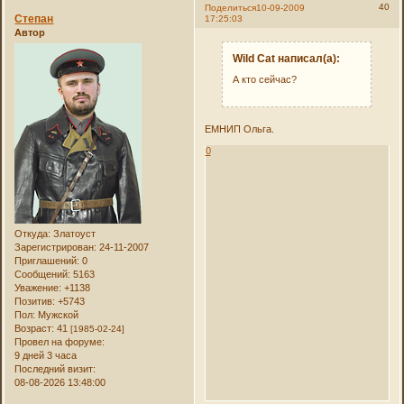
40
Поделиться
10-09-2009
Степан
17:25:03
Автор
Wild Cat написал(а):
А кто сейчас?
ЕМНИП Ольга.
0
Откуда:
Златоуст
Зарегистрирован
: 24-11-2007
Приглашений:
0
Сообщений:
5163
Уважение:
+1138
Позитив:
+5743
Пол:
Мужской
Возраст:
41
[1985-02-24]
Провел на форуме:
9 дней 3 часа
Последний визит:
08-08-2026 13:48:00