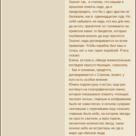
Значит так, я считаю, что нашим в
прошлом помочь надо, да и
предупредить, что бы с друг другом не
баловали, как в одиннадцатом году. Но
себя забывать не надо, кто мы для них,
да ни кто, прилетели тут понимаете ли,
привезли каких то бандитов, которые
поубивали многих да еще просятся.
Значит, надо договаривается по всем
правилам. Чтобы корабль был наш и
точка, нет у них таких кораблей. Я все
сказал.
Елена встала и, обведя внимательным
взглядом присутствующих, спросила;
- Как я понимаю, придется,
договаривается с Союзом, может, у
кого есть особое мнение.
Юнаги поднял руку и встал, еще раз
взглянул на голографическое панно,
которое показывало планету «поющих
песков» ночью, главным в изображении
было не сами пески, в ночном сумраке
светившие с переливами еще сильнее,
главным было небо, на котором звезды
не просто светили, а ярко горели,
несметное количество звезд, такое
ночное небо не встретишь не где в
мире где обитали люди.