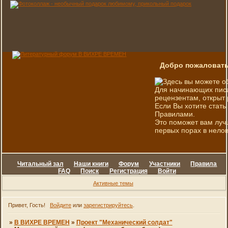
Добро пожаловать
Здесь вы можете о
Для начинающих писа
рецензентам, открыт 
Если Вы хотите стать
Правилами.
Это поможет вам луч
первых порах в нелов
Читальный зал
Наши книги
Форум
Участники
Правила
FAQ
Поиск
Регистрация
Войти
Активные темы
Привет, Гость!
Войдите
или
зарегистрируйтесь
.
»
В ВИХРЕ ВРЕМЕН
»
Проект "Механический солдат"