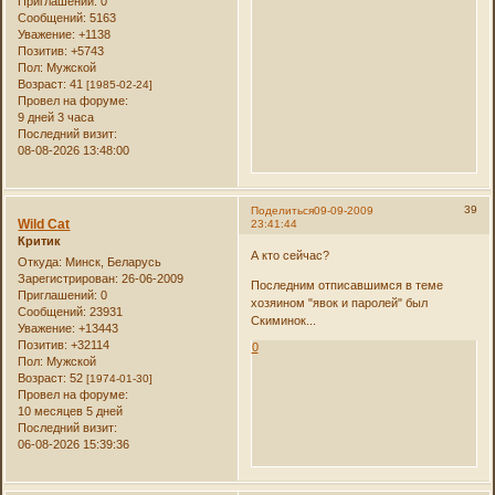
Приглашений:
0
Сообщений:
5163
Уважение:
+1138
Позитив:
+5743
Пол:
Мужской
Возраст:
41
[1985-02-24]
Провел на форуме:
9 дней 3 часа
Последний визит:
08-08-2026 13:48:00
39
Поделиться
09-09-2009
Wild Cat
23:41:44
Критик
А кто сейчас?
Откуда:
Минск, Беларусь
Зарегистрирован
: 26-06-2009
Последним отписавшимся в теме
Приглашений:
0
хозяином "явок и паролей" был
Сообщений:
23931
Скиминок...
Уважение:
+13443
Позитив:
+32114
0
Пол:
Мужской
Возраст:
52
[1974-01-30]
Провел на форуме:
10 месяцев 5 дней
Последний визит:
06-08-2026 15:39:36