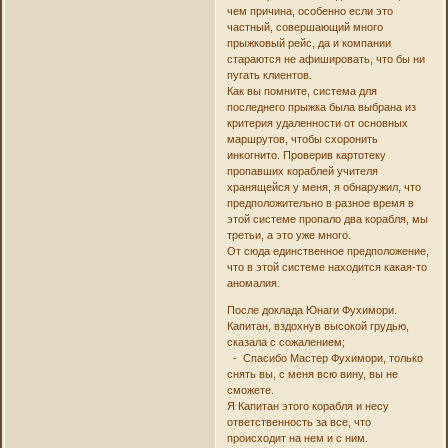
чем причина, особенно если это
частный, совершающий много
прыжковый рейс, да и компании
стараются не афишировать, что бы ни
пугать клиентов.
Как вы помните, система для
последнего прыжка была выбрана из
критерия удаленности от основных
маршрутов, чтобы схоронить
инкогнито. Проверив картотеку
пропавших кораблей учителя
хранящейся у меня, я обнаружил, что
предположительно в разное время в
этой системе пропало два корабля, мы
третьи, а это уже много.
От сюда единственное предположение,
что в этой системе находится какая-то
аномалия.
После доклада Юнаги Фухимори.
Капитан, вздохнув высокой грудью,
сказала с сожалением;
- Спасибо Мастер Фухимори, только
снять вы, с меня всю вину, вы не
сможете.
Я Капитан этого корабля и несу
ответственность за все, что
происходит на нем и с ним.