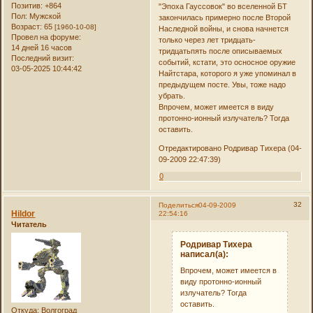
Позитив:
+864
"Эпоха Гауссовок" во вселенной БТ
Пол:
Мужской
закончилась примерно после Второй
Возраст:
65
[1960-10-08]
Наследной войны, и снова начнется
Провел на форуме:
только через лет тридцать-
14 дней 16 часов
тридцатьпять после описываемых
Последний визит:
событий, кстати, это осносное оружие
03-05-2025 10:44:42
Найтстара, которого я уже упоминал в
предыдущем посте. Увы, тоже надо
убрать.
Впрочем, может имеется в виду
протонно-ионный излучатель? Тогда
оставить.
Отредактировано Родривар Тихера (04-
09-2009 22:47:39)
0
32
Поделиться
04-09-2009
Hildor
22:54:16
Читатель
Родривар Тихера
написал(а):
Впрочем, может имеется в
виду протонно-ионный
излучатель? Тогда
оставить.
Откуда:
Волгоград