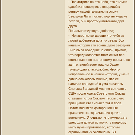
- Посмотрите на это небо, это съемки
одной из последних экспедиций к
центру нашей галактики в эпоху
Звездной Лиги, после люди не куда не
летали, они просто уничтожали друг
друга.
Печально вздохнув, добавил;
- Неизвестно когда еще кто-либо из
людей доберется до этих звезд. Вся
наша история это война, даже звездная
Лига была объединена силой, притом,
что перед человечеством лежит вся
вселенная и по настоящему воевать не
за что, виной всем нашим бедам
только одно властолюбие. Что-то
неправильное в нашей истории, у меня
давно сложилось мнение, что ее
написал сошедший с ума писатель.
Сначала Западный Альянс во главе с
США после краха Советского Союза
ставший потом Союзом Терры с его
принципом кто сильнее тот и прав.
Потом возникли доморощенные
правители звезд начавшие делить
вселенную. Я считаю, что нужно дать
шанс для другой истории, западному
миру нужен противовес, который
ограничивал их экспансию. Вы