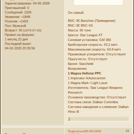
Зарегистрирован
: 04-05-2009
Приглашений:
0
Сообщений:
2205
Он самый.
Уважение:
+1848
BNC-3E Banshee (Привидение)
Позитив:
+1403
BNC-3E BNC-5S
Пол:
Мужской
Масса: 95 тонн
Возраст:
50
[1976-07-30]
Провел на форуме:
Шасси: Star League XT
1 месяц 23 дня
Силовая установка: GM 380
Последний визит:
Крейсерская скорость: 43.2 км/ч
04-02-2020 20:35:56
Максимальная скорость: 64.8 км/ч
Прыжковые ускорители: Отсутствуют
Прыгучесть: Отсутствует
Броня: Starshield
Вооружение:
1 Magna Hellstar PPC
1 Imperator-A Autocannon
1 Magna Mark I Light Laser
Изготовитель: Star League Weapons
Research
Основное производство: Отсутствует
Система связи: Dalban Commline
Система наведения и слежения: Dalban
Hirez-B
0
33
Поделиться
05-09-2009