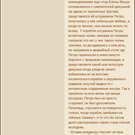
командованием еще отца Елены Мазур
познакомился с симпатичной девушкой
на одном из транзитных Шатлов,
представился ей штурманом Петро,
получилась у них небольшая любовь, а
когда он пропал, она начала искать по
всему Т-короблю штурмана Петро,
встречные челны экипажа не понимая
говорили что нет у них такого челна
экипажа, но догадавшись о ком речь,
ее направили в аварийный отсек где
Петро героически в невесомости
боролся с прорывом канализации, и
представляете какой шок испытала
девушка когда увидела своего
избранника не на мостике
космического корабля а окруженного
шариков пахучей жидкости с
интересным содержимым внутри. Так и
прилипло на всю жизнь прозвище
Штурман, Петро был не просто
старожил, он был долгожитель
Пепелаца, спускался на поверхность
только, когда корабль прибывал на
«Малую Заимку», и то что бы потом
долго рассказывать какая стала плохая
молодежь.
- Устами младенца глаголет истина.