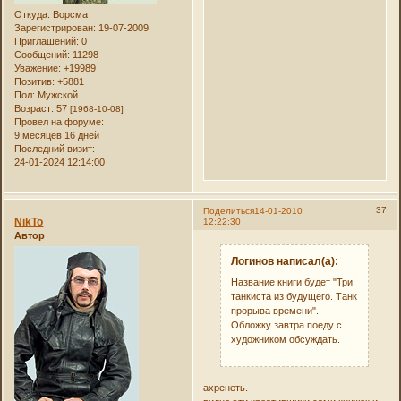
Откуда:
Ворсма
Зарегистрирован
: 19-07-2009
Приглашений:
0
Сообщений:
11298
Уважение:
+19989
Позитив:
+5881
Пол:
Мужской
Возраст:
57
[1968-10-08]
Провел на форуме:
9 месяцев 16 дней
Последний визит:
24-01-2024 12:14:00
37
Поделиться
14-01-2010
NikTo
12:22:30
Автор
Логинов написал(а):
Название книги будет "Три
танкиста из будущего. Танк
прорыва времени".
Обложку завтра поеду с
художником обсуждать.
ахренеть.