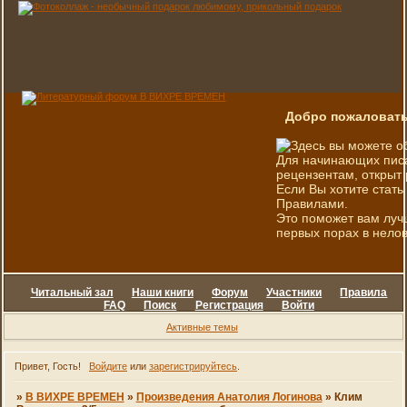
Добро пожаловать
Здесь вы можете о
Для начинающих писа
рецензентам, открыт 
Если Вы хотите стать
Правилами.
Это поможет вам луч
первых порах в нелов
Читальный зал
Наши книги
Форум
Участники
Правила
FAQ
Поиск
Регистрация
Войти
Активные темы
Привет, Гость!
Войдите
или
зарегистрируйтесь
.
»
В ВИХРЕ ВРЕМЕН
»
Произведения Анатолия Логинова
»
Клим