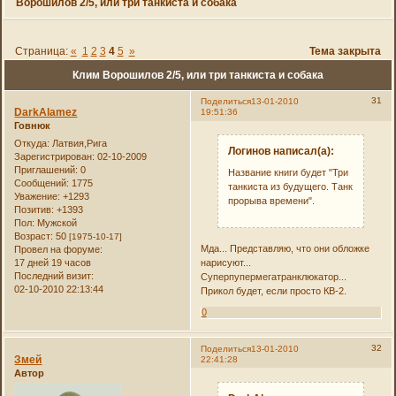
Ворошилов 2/5, или три танкиста и собака
Страница:
«
1
2
3
4
5
»
Тема закрыта
Клим Ворошилов 2/5, или три танкиста и собака
31
Поделиться
13-01-2010
DarkAlamez
19:51:36
Говнюк
Откуда:
Латвия,Рига
Логинов написал(а):
Зарегистрирован
: 02-10-2009
Приглашений:
0
Название книги будет "Три
Сообщений:
1775
танкиста из будущего. Танк
Уважение:
+1293
прорыва времени".
Позитив:
+1393
Пол:
Мужской
Возраст:
50
[1975-10-17]
Мда... Представляю, что они обложке
Провел на форуме:
17 дней 19 часов
нарисуют...
Последний визит:
Суперпупермегатранклюкатор...
02-10-2010 22:13:44
Прикол будет, если просто КВ-2.
0
32
Поделиться
13-01-2010
Змей
22:41:28
Автор