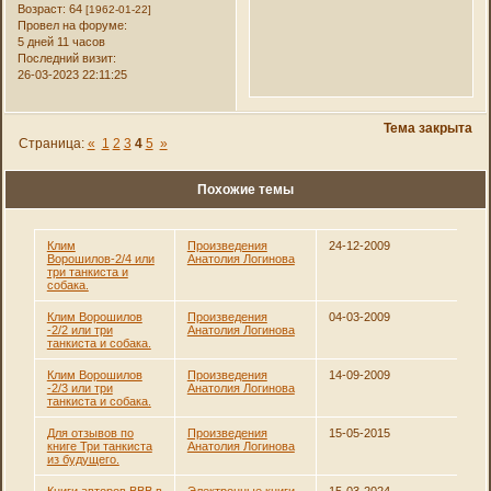
Возраст:
64
[1962-01-22]
Провел на форуме:
5 дней 11 часов
Последний визит:
26-03-2023 22:11:25
Тема закрыта
Страница:
«
1
2
3
4
5
»
Похожие темы
Клим
Произведения
24-12-2009
Ворошилов-2/4 или
Анатолия Логинова
три танкиста и
собака.
Клим Ворошилов
Произведения
04-03-2009
-2/2 или три
Анатолия Логинова
танкиста и собака.
Клим Ворошилов
Произведения
14-09-2009
-2/3 или три
Анатолия Логинова
танкиста и собака.
Для отзывов по
Произведения
15-05-2015
книге Три танкиста
Анатолия Логинова
из будущего.