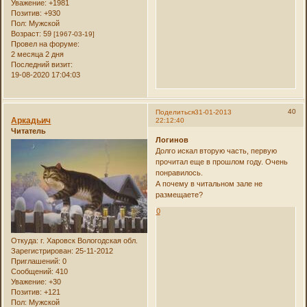
Уважение:
+1981
Позитив:
+930
Пол:
Мужской
Возраст:
59
[1967-03-19]
Провел на форуме:
2 месяца 2 дня
Последний визит:
19-08-2020 17:04:03
40
Поделиться
31-01-2013
Аркадьич
22:12:40
Читатель
Логинов
Долго искал вторую часть, первую
прочитал еще в прошлом году. Очень
понравилось.
А почему в читальном зале не
размещаете?
0
Откуда:
г. Харовск Вологодская обл.
Зарегистрирован
: 25-11-2012
Приглашений:
0
Сообщений:
410
Уважение:
+30
Позитив:
+121
Пол:
Мужской