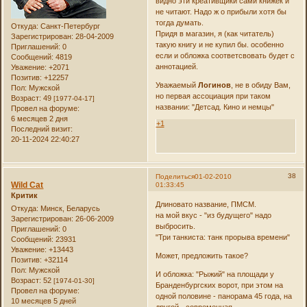
видно эти креативщики сами книжек и
не читают. Надо ж о прибыли хотя бы
тогда думать.
Откуда:
Санкт-Петербург
Придя в магазин, я (как читатель)
Зарегистрирован
: 28-04-2009
такую книгу и не купил бы. особенно
Приглашений:
0
если и обложка соответсвовать будет с
Сообщений:
4819
аннотацией.
Уважение:
+2071
Позитив:
+12257
Уважаемый
Логинов
, не в обиду Вам,
Пол:
Мужской
но первая ассоциация при таком
Возраст:
49
[1977-04-17]
названии: "Детсад. Кино и немцы"
Провел на форуме:
6 месяцев 2 дня
+1
Последний визит:
20-11-2024 22:40:27
38
Поделиться
01-02-2010
Wild Cat
01:33:45
Критик
Длиновато название, ПМСМ.
Откуда:
Минск, Беларусь
на мой вкус - "из будущего" надо
Зарегистрирован
: 26-06-2009
выбросить.
Приглашений:
0
"Три танкиста: танк прорыва времени"
Сообщений:
23931
Уважение:
+13443
Может, предложить такое?
Позитив:
+32114
Пол:
Мужской
И обложка: "Рыжий" на площади у
Возраст:
52
[1974-01-30]
Бранденбургских ворот, при этом на
Провел на форуме:
одной половине - панорама 45 года, на
10 месяцев 5 дней