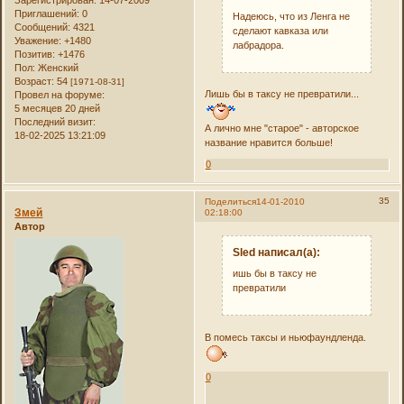
Приглашений:
0
Надеюсь, что из Ленга не
Сообщений:
4321
сделают кавказа или
Уважение:
+1480
лабрадора.
Позитив:
+1476
Пол:
Женский
Возраст:
54
[1971-08-31]
Лишь бы в таксу не превратили...
Провел на форуме:
5 месяцев 20 дней
Последний визит:
А лично мне "старое" - авторское
18-02-2025 13:21:09
название нравится больше!
0
35
Поделиться
14-01-2010
Змей
02:18:00
Автор
Sled написал(а):
ишь бы в таксу не
превратили
В помесь таксы и ньюфаундленда.
0