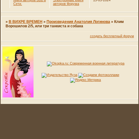
Книги авторов ВВВ в
Электронные книги
15-03-2024
Сети.
авторов Форума
»
В ВИХРЕ ВРЕМЕН
»
Произведения Анатолия Логинова
»
Клим
Ворошилов 2/5, или три танкиста и собака
создать бесплатный форум