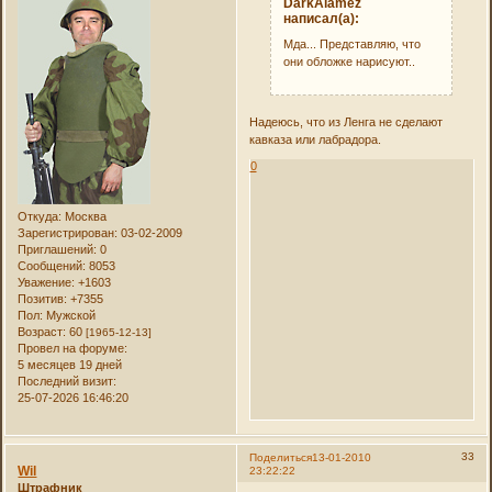
DarkAlamez
написал(а):
Мда... Представляю, что
они обложке нарисуют..
Надеюсь, что из Ленга не сделают
кавказа или лабрадора.
0
Откуда:
Москва
Зарегистрирован
: 03-02-2009
Приглашений:
0
Сообщений:
8053
Уважение:
+1603
Позитив:
+7355
Пол:
Мужской
Возраст:
60
[1965-12-13]
Провел на форуме:
5 месяцев 19 дней
Последний визит:
25-07-2026 16:46:20
33
Поделиться
13-01-2010
Wil
23:22:22
Штрафник