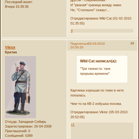
другой - современная.
Последний визит:
И "рваная" граница между ними.
Вчера 15:39:36
Не, "Статишно" скажут....
Отредактировано Wild Cat (01-02-2010
01:35:55)
0
39
Поделиться
05-03-2010
Viktor
20:50:20
Критик
Wild Cat написал(а):
"Три танкиста: танк
прорыва времени"
Картинка хорошая по теме в нете
попалась.
Чем-то на КВ-2 избушка похожа.
Отредактировано Viktor (05-03-2010
20:52:05)
Откуда:
Западная Сибирь
+1
Зарегистрирован
: 26-04-2008
Приглашений:
0
Сообщений:
5389