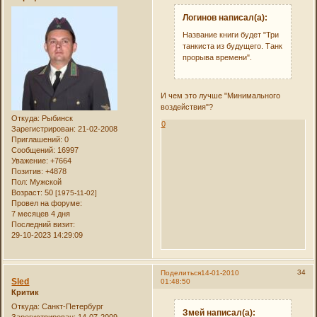
Логинов написал(а):
Название книги будет "Три
танкиста из будущего. Танк
прорыва времени".
И чем это лучше "Минимального
воздействия"?
Откуда:
Рыбинск
0
Зарегистрирован
: 21-02-2008
Приглашений:
0
Сообщений:
16997
Уважение:
+7664
Позитив:
+4878
Пол:
Мужской
Возраст:
50
[1975-11-02]
Провел на форуме:
7 месяцев 4 дня
Последний визит:
29-10-2023 14:29:09
34
Поделиться
14-01-2010
Sled
01:48:50
Критик
Откуда:
Санкт-Петербург
Змей написал(а):
Зарегистрирован
: 14-07-2009