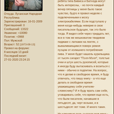
ребята типа Бивиса и Батхеда могут
быть интересны, - но почти каждый
вечер пятницы у меня было такое
чувство, будто я провел неделю с
Откуда:
Луганская Народная
подключенными к мозгу
Республика
Зарегистрирован
: 16-01-2009
электрокабелями. Если подступало у
Приглашений:
0
меня когда-нибудь неверие в свое
Сообщений:
13322
писательское будущее, так это было
Уважение:
+10080
тогда. Я видел себя через тридцать лет,
Позитив:
+3968
все в том же мешковатом твидовом
Пол:
Мужской
пиджаке с латками на локтях, с
Возраст:
52
[1973-08-13]
вываливающимся поверх ремня
Провел на форуме:
пузцом от излишнего потребления
8 месяцев 13 дней
пива. У меня будет кашель курильщика
Последний визит:
от тысяч сигарет "Пэлл-Мэлл", толстые
27-01-2020 23:24:15
очки и штук шесть рукописей, которые
я иногда буду вытаскивать и возиться с
ними - обычно в подпитии. На вопрос,
что я делаю в свободное время, я буду
отвечать, что пишу книгу - а что еще
делать в свободное время
уважающему себя учителю-
словеснику? И я буду врать сам себе,
уговаривать себя, что время еще есть,
что были писатели, начавшие в
пятьдесят, да, черт возьми, и в
шестьдесят лет тоже. И много таких.
Но ключевую роль сыграла моя жена -