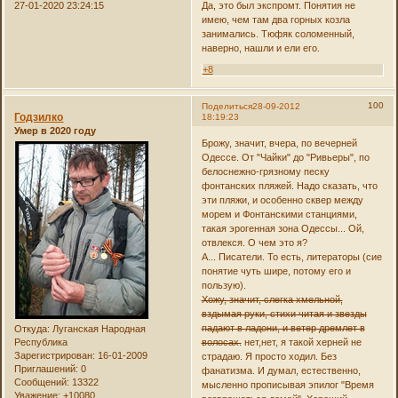
27-01-2020 23:24:15
Да, это был экспромт. Понятия не
имею, чем там два горных козла
занимались. Тюфяк соломенный,
наверно, нашли и ели его.
+8
100
Поделиться
28-09-2012
Годзилко
18:19:23
Умер в 2020 году
Брожу, значит, вчера, по вечерней
Одессе. От "Чайки" до "Ривьеры", по
белоснежно-грязному песку
фонтанских пляжей. Надо сказать, что
эти пляжи, и особенно сквер между
морем и Фонтанскими станциями,
такая эрогенная зона Одессы... Ой,
отвлекся. О чем это я?
А... Писатели. То есть, литераторы (сие
понятие чуть шире, потому его и
пользую).
Хожу, значит, слегка хмельной,
вздымая руки, стихи читая и звезды
падают в ладони, и ветер дремлет в
Откуда:
Луганская Народная
волосах.
нет,нет, я такой херней не
Республика
Зарегистрирован
: 16-01-2009
страдаю. Я просто ходил. Без
Приглашений:
0
фанатизма. И думал, естественно,
Сообщений:
13322
мысленно прописывая эпилог "Время
Уважение:
+10080