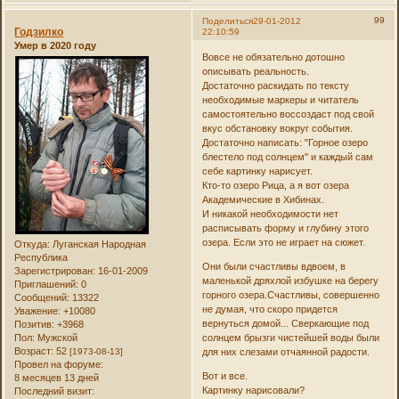
99
Поделиться
29-01-2012
Годзилко
22:10:59
Умер в 2020 году
Вовсе не обязательно дотошно
описывать реальность.
Достаточно раскидать по тексту
необходимые маркеры и читатель
самостоятельно воссоздаст под свой
вкус обстановку вокруг события.
Достаточно написать: "Горное озеро
блестело под солнцем" и каждый сам
себе картинку нарисует.
Кто-то озеро Рица, а я вот озера
Академические в Хибинах.
И никакой необходимости нет
расписывать форму и глубину этого
озера. Если это не играет на сюжет.
Откуда:
Луганская Народная
Республика
Они были счастливы вдвоем, в
Зарегистрирован
: 16-01-2009
маленькой дряхлой избушке на берегу
Приглашений:
0
горного озера.Счастливы, совершенно
Сообщений:
13322
не думая, что скоро придется
Уважение:
+10080
вернуться домой... Сверкающие под
Позитив:
+3968
Пол:
Мужской
солнцем брызги чистейшей воды были
Возраст:
52
[1973-08-13]
для них слезами отчаянной радости.
Провел на форуме:
Вот и все.
8 месяцев 13 дней
Картинку нарисовали?
Последний визит: