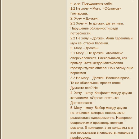
что ли. Преодоление себя.
1.2 Не хочу – Могу. «Обломов»
Гончарова.
2. Хочу – Должен.
2.1 Хочу – Не должен. Детективы.
Нарушение обязанности ради
потребности.
2.2 Не хочу – Должен. Анна Каренина и
муж ее, старик Каренин.
3. Могу – Должен.
3.1 Могу – Не должен. «Комплекс
сверхчеловека». Раскольников, как
пример. Хотя Федор Михайлович
гораздо глубже описал. Но к этому еще
вернемся.
3.2 Не могу – Должен. Военная проза.
Те же «Батальоны просят огня».
Думаете все? Не…
4. Хочу – хочу. Конфликт между двумя
желаниями. «Игрок», опять же,
Достоевского.
5. Могу – могу. Выбор между двумя
потенциями, которые невозможно
реализовать одновременно. Наверное,
соцреализм и производственные
романы. В принципе, этот конфликт мы
все переживали в юношеств, копаясь в
профессиях.