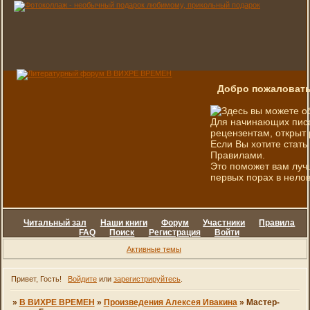
Добро пожаловать
Здесь вы можете о
Для начинающих писа
рецензентам, открыт 
Если Вы хотите стать
Правилами.
Это поможет вам луч
первых порах в нелов
Читальный зал
Наши книги
Форум
Участники
Правила
FAQ
Поиск
Регистрация
Войти
Активные темы
Привет, Гость!
Войдите
или
зарегистрируйтесь
.
»
В ВИХРЕ ВРЕМЕН
»
Произведения Алексея Ивакина
»
Мастер-