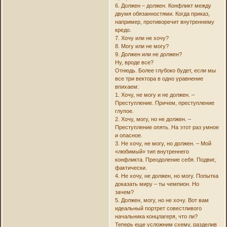
6. Должен – должен. Конфликт между
двумя обязанностями. Когда приказ,
например, противоречит внутреннему
кредо.
7. Хочу или не хочу?
8. Могу или не могу?
9. Должен или не должен?
Ну, вроде все?
Отнюдь. Более глубоко будет, если мы
все три вектора в одно уравнение
впихаем:
1. Хочу, не могу и не должен. –
Преступление. Причем, преступление
глупое.
2. Хочу, могу, но не должен. –
Преступление опять. На этот раз умное
и опасное.
3. Не хочу, не могу, но должен. – Мой
«любимый» тип внутреннего
конфликта. Преодоление себя. Подвиг,
фактически.
4. Не хочу, не должен, но могу. Попытка
доказать миру – ты чемпион. Но
зачем?
5. Должен, могу, но не хочу. Вот вам
идеальный портрет совестливого
начальника концлагеря, что ли?
Теперь еще усложним схему, разделив