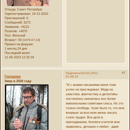
Откуда:
Санкт-Петербург
Зарегистрирован
: 19-12-2010
Приглашений:
0
Сообщений:
3273
Уважение:
+6221
Позитив:
+4970
Пол:
Женский
Возраст:
50
[1976-07-24]
Провел на форуме:
1 месяц 24 дня
Последний визит:
21-05-2023 12:32:18
97
Поделиться
10-01-2012
Годзилко
01:46:14
Умер в 2020 году
"И с моими писаниями меня тоже
успех не преследовал. Мода на
ужастики, фантастику и детективы
постепенно сменялась все более
живописными сюжетами секса. Но это
только полбеды. Хуже было то, что мне
впервые за всю мою жизнь писать
стало трудно. Все дело в
преподавании. Коллеги-учителя мне
нравились, детишек я любил - даже