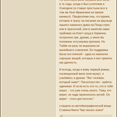
в те годы, когда я был учителем в
Хэмпдене (и стирал простыни все в
том же Нью-Франклине во время
каникул). Предположи она, что время,
которое я трачу на писание на крыльце
нашего наемного дома на Понд-стрит,
или в прачечной, или в нанятом нами
трейлере на Клатт-роуд в Хермоне,
потрачено зря, думаю, у меня бы
половина энтузиазма пропала. Но
Табби ни разу не выразила ни
малейшего сомнения. Ее поддержка
была постоянной - одна из немногих
хороших вещей, которые я мог принять
как данность.
И всегда, когда я вижу первый роман,
посвященный жене (или мужу), я
улыбаюсь и думаю: "Вот человек,
который знает". Писательство - работа
одинокая. И если есть кто-то, кто в тебя
верит, - это уже очень много. Тому, кто
верит, не надо произносить речей. Он
верит - этого достаточно."
стащено из автобиографической вещи
Стивена Кинга "Как писать книги"
+2