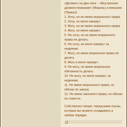
«Должен» на два типа – «Внутреннее
долженствование» (Мораль) и внешнее
(Приказ).
1. Хочу, но не имею морального права.
2. Хочу, но меня накажут.
3. Могу, но не имею морального права
4. Могу, но меня накажут.
5. Не хочу, но не имею морального
права не делать.
6. Не хочу, но меня накажут за
недеяние.
7. Могу, но имею моральное право не
делать
8. Могу и меня накажут.
9. Не могу, но имею моральную
обязанность делать
10. Не могу, но меня накажут за
недеяние.
11. Не имею морального права, но
обязан по закону
12. Не имею законного права, но обязан
по совести.
Собственно говоря, перед вами пазлы,
которые вы можете складывать в
любом порядке.
+4