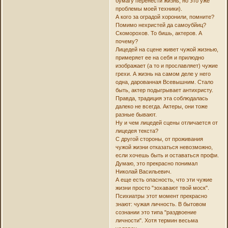
бумагу перенести жизнь, но это уже
проблемы моей техники).
А кого за оградой хоронили, помните?
Помимо нехристей да самоубйиц?
Скоморохов. То бишь, актеров. А
почему?
Лицедей на сцене живет чужой жизнью,
примеряет ее на себя и прилюдно
изображает (а то и прославляет) чужие
грехи. А жизнь на самом деле у него
одна, дарованная Всевышним. Стало
быть, актер подыгрывает антихристу.
Правда, традиция эта соблюдалась
далеко не всегда. Актеры, они тоже
разные бывают.
Ну и чем лицедей сцены отличается от
лицедея текста?
С другой стороны, от проживания
чужой жизни отказаться невозможно,
если хочешь быть и оставаться профи.
Думаю, это прекрасно понимал
Николай Васильевич.
А еще есть опасность, что эти чужие
жизни просто "зохавают твой моск".
Психиатры этот момент прекрасно
знают: чужая личность. В бытовом
сознании это типа "раздвоение
личности". Хотя термин весьма