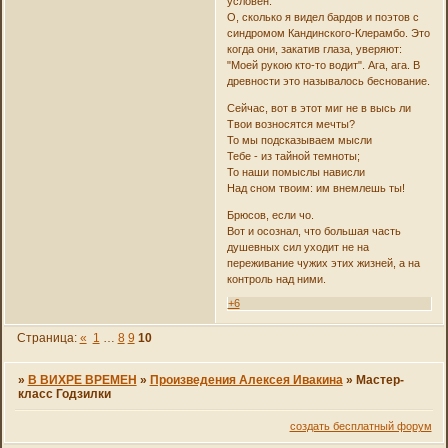
условен.
О, сколько я видел бардов и поэтов с
синдромом Кандинского-Клерамбо. Это
когда они, закатив глаза, уверяют:
"Моей рукою кто-то водит". Ага, ага. В
древности это называлось беснование.
Сейчас, вот в этот миг не в высь ли
Твои возносятся мечты?
То мы подсказываем мысли
Тебе - из тайной темноты;
То наши помыслы нависли
Над сном твоим: им внемлешь ты!
Брюсов, если чо.
Вот и осознал, что большая часть
душевных сил уходит не на
переживание чужих этих жизней, а на
контроль над ними.
+6
Страница:
«
1
…
8
9
10
»
В ВИХРЕ ВРЕМЕН
»
Произведения Алексея Ивакина
»
Мастер-
класс Годзилки
создать бесплатный форум