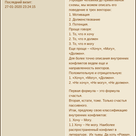
Последний визит:
схемы, мы можем описать его
27-01-2020 23:24:15
поведение в трех векторах:
1. Мотивация
2. Долженствование
3. Потенция.
Проще говоря:
1. То, что я хочу
2. То, что я должен
3. То, что я могу
Еще проще – «Хочу», «Могу»,
«Должен».
Для более точно описания внутренних
конфликтов ведем еще и
направленность векторов.
Положительную и отрицательную:
1. «Хочу», «Могу», «Должен».
2. «Не хочу», «Не могу», «Не должен».
Первая формула – это формула
счастья.
Вторая, кстати, тоже. Только счастья
пассивного.
Итак, предложу свою классификацию
внутренних конфликтов:
1. Хочу – Могу.
1.1 Хочу – Не могу. Наиболее
распространенный конфликт в
литературе. Их тьмы. Да хоть «Рокки»,