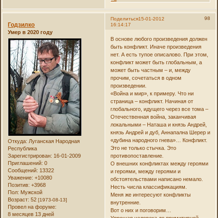
98
Поделиться
15-01-2012
Годзилко
16:14:17
Умер в 2020 году
В основе любого произведения должен
быть конфликт. Иначе произведения
нет. А есть тупое описалово. При этом,
конфликт может быть глобальным, а
может быть частным – и, между
прочим, сочетаться в одном
произведении.
«Война и мир», к примеру. Что ни
страница – конфликт. Начиная от
глобального, идущего через все тома –
Отечественная война, заканчивая
локальными – Наташа и князь Андрей,
князь Андрей и дуб, Аннапална Шерер и
«дубина народного гнева»… Конфликт.
Откуда:
Луганская Народная
Это не только стычка. Это
Республика
Зарегистрирован
: 16-01-2009
противопоставление.
Приглашений:
0
О внешних конфликтах между героями
Сообщений:
13322
и героями, между героями и
Уважение:
+10080
обстоятельствами написано немало.
Позитив:
+3968
Несть числа классификациям.
Пол:
Мужской
Меня же интересуют конфликты
Возраст:
52
[1973-08-13]
внутренние.
Провел на форуме:
Вот о них и поговорим…
8 месяцев 13 дней
Упрощая человека до примитивной