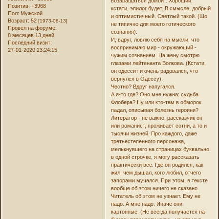
возвращаться домой". Хороший,
Позитив:
+3968
кстати, эпилог будет. В смысле, добрый
Пол:
Мужской
и оптимистичный. Светлый такой. (Шо
Возраст:
52
[1973-08-13]
не типично для моего готического
Провел на форуме:
сознания).
8 месяцев 13 дней
И, вдруг, ловлю себя на мысли, что
Последний визит:
воспринимаю мир - окружающий -
27-01-2020 23:24:15
чужим сознанием. На жену смотрю
глазами лейтенанта Волкова. (Кстати,
он одессит и очень радовался, что
вернулся в Одессу).
Честно? Вдруг напугался.
А я-то где? Оно мне нужна: судьба
Флобера? Ну или кто-там в обморок
падал, описывая болезнь героини?
Литератор - не важно, рассказчик он
или романист, проживает сотни, а то и
тысячи жизней. Про каждого, даже
третьестепенного персонажа,
мелькнувшего на страницах буквально
в одной строчке, я могу рассказать
практически все. Где он родился, как
жил, чем дышал, кого любил, отчего
запорами мучался. При этом, в тексте
вообще об этом ничего не сказано.
Читатель об этом не узнает. Ему не
надо. А мне надо. Иначе они
картонные. (Не всегда получается на