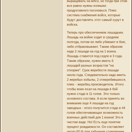
выращивать на мясо, но тогда при этом
все равно нужны излишки
продуктивного поголовься. Плюс
система снабжения войск, которые
будут доставлять этот самый хурут в
войска.
Теперь про обеспечением лошадьми.
Лошадь на войне ходит в среднем
полгода, потом ее либо убивают в бою,
либо отбраковывают. Таким образом
надо 2 лошади на год на 1 воина.
Лошадь ставится под седло в 3 года.
Таким образом, нужно иметь 6
лошадей разных возрастов "на
откорме". Срок жеребости лошади
около года. Следовательно надо иметь
2 жеребых кобылы, 2 отжеребившихся,
плюс - жеребец производитель. Итого
чтобы воин ехал на лошади в бой
нужно стадо в 11 голов. Это только
основного состава. А если принять во
внимание еще 4 лошади на год
заводных - итого получится стадо в 44
голов обеспечивающих возможность
военных действий для 1 воина! Это в
чистом виде. Но! Есть еще понятие
процент рождаемости. Он составляет
около 60 % при табунном содержании.