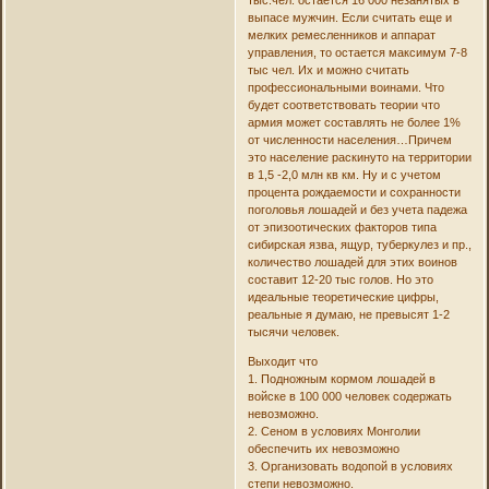
выпасе мужчин. Если считать еще и
мелких ремесленников и аппарат
управления, то остается максимум 7-8
тыс чел. Их и можно считать
профессиональными воинами. Что
будет соответствовать теории что
армия может составлять не более 1%
от численности населения…Причем
это население раскинуто на территории
в 1,5 -2,0 млн кв км. Ну и с учетом
процента рождаемости и сохранности
поголовья лошадей и без учета падежа
от эпизоотических факторов типа
сибирская язва, ящур, туберкулез и пр.,
количество лошадей для этих воинов
составит 12-20 тыс голов. Но это
идеальные теоретические цифры,
реальные я думаю, не превысят 1-2
тысячи человек.
Выходит что
1. Подножным кормом лошадей в
войске в 100 000 человек содержать
невозможно.
2. Сеном в условиях Монголии
обеспечить их невозможно
3. Организовать водопой в условиях
степи невозможно.