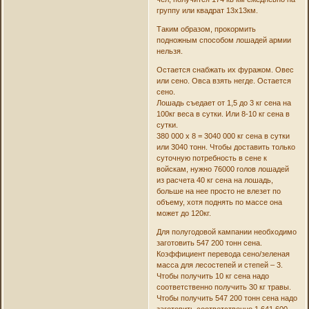
группу или квадрат 13х13км.
Таким образом, прокормить
подножным способом лошадей армии
нельзя.
Остается снабжать их фуражом. Овес
или сено. Овса взять негде. Остается
сено.
Лошадь съедает от 1,5 до 3 кг сена на
100кг веса в сутки. Или 8-10 кг сена в
сутки.
380 000 х 8 = 3040 000 кг сена в сутки
или 3040 тонн. Чтобы доставить только
суточную потребность в сене к
войскам, нужно 76000 голов лошадей
из расчета 40 кг сена на лошадь,
больше на нее просто не влезет по
объему, хотя поднять по массе она
может до 120кг.
Для полугодовой кампании необходимо
заготовить 547 200 тонн сена.
Коэффициент перевода сено/зеленая
масса для лесостепей и степей – 3.
Чтобы получить 10 кг сена надо
соответственно получить 30 кг травы.
Чтобы получить 547 200 тонн сена надо
заготовить соответственно 1 641 600