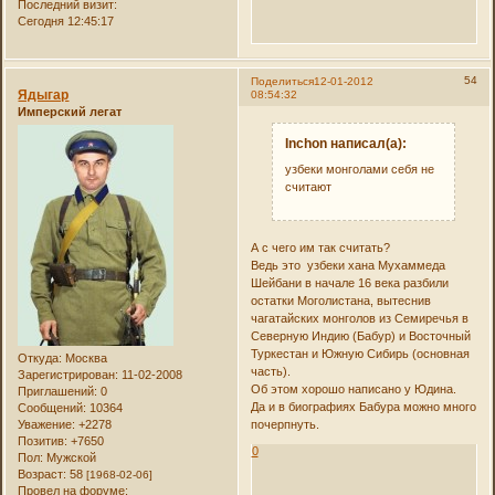
Последний визит:
Сегодня 12:45:17
54
Поделиться
12-01-2012
Ядыгар
08:54:32
Имперский легат
Inchon написал(а):
узбеки монголами себя не
считают
А с чего им так считать?
Ведь это узбеки хана Мухаммеда
Шейбани в начале 16 века разбили
остатки Моголистана, вытеснив
чагатайских монголов из Семиречья в
Северную Индию (Бабур) и Восточный
Туркестан и Южную Сибирь (основная
Откуда:
Москва
часть).
Зарегистрирован
: 11-02-2008
Об этом хорошо написано у Юдина.
Приглашений:
0
Да и в биографиях Бабура можно много
Сообщений:
10364
почерпнуть.
Уважение:
+2278
Позитив:
+7650
0
Пол:
Мужской
Возраст:
58
[1968-02-06]
Провел на форуме: