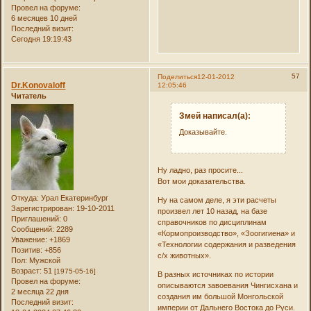
Провел на форуме:
6 месяцев 10 дней
Последний визит:
Сегодня 19:19:43
57
Поделиться
12-01-2012
Dr.Konovaloff
12:05:46
Читатель
Змей написал(а):
Доказывайте.
Ну ладно, раз просите...
Вот мои доказательства.
Откуда:
Урал Екатеринбург
Ну на самом деле, я эти расчеты
Зарегистрирован
: 19-10-2011
произвел лет 10 назад, на базе
Приглашений:
0
справочников по дисциплинам
Сообщений:
2289
«Кормопроизводство», «Зоогигиена» и
Уважение:
+1869
«Технологии содержания и разведения
Позитив:
+856
с/х животных».
Пол:
Мужской
Возраст:
51
[1975-05-16]
В разных источниках по истории
Провел на форуме:
описываются завоевания Чингисхана и
2 месяца 22 дня
создания им большой Монгольской
Последний визит:
империи от Дальнего Востока до Руси.