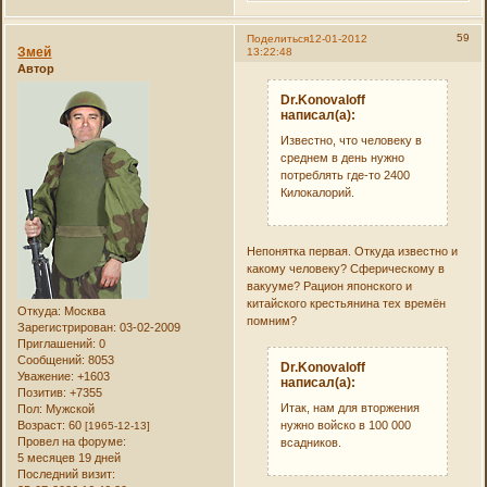
59
Поделиться
12-01-2012
Змей
13:22:48
Автор
Dr.Konovaloff
написал(а):
Известно, что человеку в
среднем в день нужно
потреблять где-то 2400
Килокалорий.
Непонятка первая. Откуда известно и
какому человеку? Сферическому в
вакууме? Рацион японского и
китайского крестьянина тех времён
Откуда:
Москва
помним?
Зарегистрирован
: 03-02-2009
Приглашений:
0
Сообщений:
8053
Dr.Konovaloff
Уважение:
+1603
написал(а):
Позитив:
+7355
Итак, нам для вторжения
Пол:
Мужской
Возраст:
60
нужно войско в 100 000
[1965-12-13]
Провел на форуме:
всадников.
5 месяцев 19 дней
Последний визит: