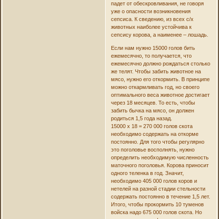
падет от обескровливания, не говоря
уже о опасности возникновения
сепсиса. К сведению, из всех с/х
животных наиболее устойчива к
сепсису корова, а наименее – лошадь.
Если нам нужно 15000 голов бить
ежемесячно, то получается, что
ежемесячно должно рождаться столько
же телят. Чтобы забить животное на
мясо, нужно его откормить. В принципе
можно откармливать год, но своего
оптимального веса животное достигает
через 18 месяцев. То есть, чтобы
забить бычка на мясо, он должен
родиться 1,5 года назад.
15000 х 18 = 270 000 голов скота
необходимо содержать на откорме
постоянно. Для того чтобы регулярно
это поголовье восполнять, нужно
определить необходимую численность
маточного поголовья. Корова приносит
одного теленка в год. Значит,
необходимо 405 000 голов коров и
нетелей на разной стадии стельности
содержать постоянно в течение 1,5 лет.
Итого, чтобы прокормить 10 туменов
войска надо 675 000 голов скота. Но