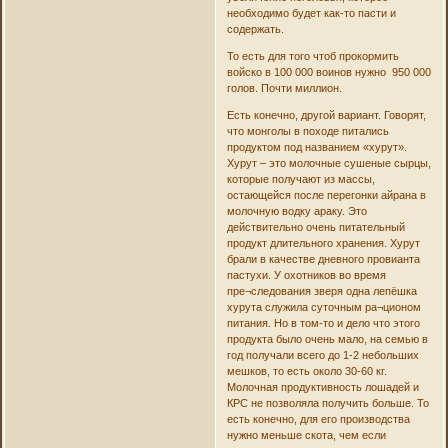
необходимо будет как-то пасти и
содержать.
То есть для того чтоб прокормить
войско в 100 000 воинов нужно 950 000
голов. Почти миллион.
Есть конечно, другой вариант. Говорят,
что монголы в походе питались
продуктом под названием «хурут».
Хурут – это молочные сушеные сырцы,
которые получают из массы,
остающейся после перегонки айрана в
молочную водку араку. Это
действительно очень питательный
продукт длительного хранения. Хурут
брали в качестве дневного провианта
пастухи. У охотников во время
пре¬следования зверя одна лепёшка
хурута служила суточным ра¬ционом
питания. Но в том-то и дело что этого
продукта было очень мало, на семью в
год получали всего до 1-2 небольших
мешков, то есть около 30-60 кг.
Молочная продуктивность лошадей и
КРС не позволяла получить больше. То
есть конечно, для его производства
нужно меньше скота, чем если