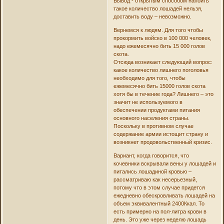
Вывод - открытым способом напоить
такое количество лошадей нельзя,
доставить воду – невозможно.
Вернемся к людям. Для того чтобы
прокормить войско в 100 000 человек,
надо ежемесячно бить 15 000 голов
скота.
Отсюда возникает следующий вопрос:
какое количество лишнего поголовья
необходимо для того, чтобы
ежемесячно бить 15000 голов скота
хотя бы в течение года? Лишнего – это
значит не используемого в
обеспечении продуктами питания
основного населения страны.
Поскольку в противном случае
содержание армии истощит страну и
возникнет продовольственный кризис.
Вариант, когда говорится, что
кочевники вскрывали вены у лошадей и
питались лошадиной кровью –
рассматриваю как несерьезный,
потому что в этом случае придется
ежедневно обескровливать лошадей на
объем эквивалентный 2400Ккал. То
есть примерно на пол-литра крови в
день. Это уже через неделю лошадь