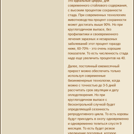
это идеальные цифры, для
современного стойлового содержания,
с высоким процентом сохранности
стада. При современных технологиях
животноводства процент сохранности
может достигать выше 90%. Но при
круглогодичном выпасе, без
профилактики и своевременного
лечения заразных и незаразных
заболеваний этот процент гораздо
ниже, 60-70% - это очень хорошие
показатели. То есть численность стада
надо еще увеличить процентов на 40.
Далее, постоянный ежемесячный
прирост можно обеспечить только
используя современные
биоинженерные технологии, когда
можно с точностью до 3-5 дней
рассчитать срок овуляции и дату
оплодотворения. Но при
круглогодичном выпасе с
бесконтрольной случкой будет
определяющей сезонность
репродуктивного цикла. То есть коровы
будут приходить в охоту одновременно
и одновременно телиться спустя 9
месяцев. То есть будет резкое
увеличение поголовья, которое