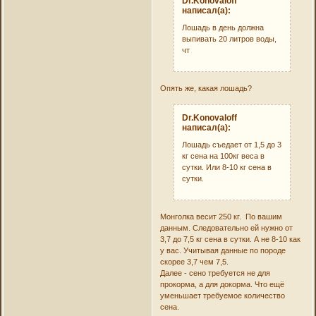
Dr.Konovaloff
написал(а):
Лошадь в день должна
выпивать 20 литров воды,
чт
Опять же, какая лошадь?
Dr.Konovaloff
написал(а):
Лошадь съедает от 1,5 до 3
кг сена на 100кг веса в
сутки. Или 8-10 кг сена в
сутки.
Монголка весит 250 кг. По вашим
данным. Следовательно ей нужно от
3,7 до 7,5 кг сена в сутки. А не 8-10 как
у вас. Учитывая данные по породе
скорее 3,7 чем 7,5.
Далее - сено требуется не для
прокорма, а для докорма. Что ещё
уменьшает требуемое количество
сена.