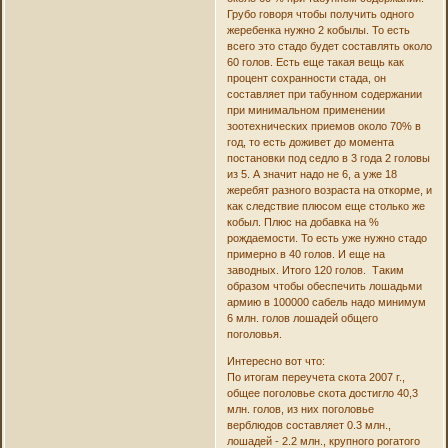
Грубо говоря чтобы получить одного
жеребенка нужно 2 кобылы. То есть
всего это стадо будет составлять около
60 голов. Есть еще такая вещь как
процент сохранности стада, он
составляет при табунном содержании
при минимальном применении
зоотехнических приемов около 70% в
год, то есть доживет до момента
постановки под седло в 3 года 2 головы
из 5. А значит надо не 6, а уже 18
жеребят разного возраста на откорме, и
как следствие плюсом еще столько же
кобыл. Плюс на добавка на %
рождаемости. То есть уже нужно стадо
примерно в 40 голов. И еще на
заводных. Итого 120 голов. Таким
образом чтобы обеспечить лошадьми
армию в 100000 сабель надо минимум
6 млн. голов лошадей общего
поголовья.
Интересно вот что:
По итогам переучета скота 2007 г.,
общее поголовье скота достигло 40,3
млн. голов, из них поголовье
верблюдов составляет 0.3 млн.,
лошадей - 2.2 млн., крупного рогатого