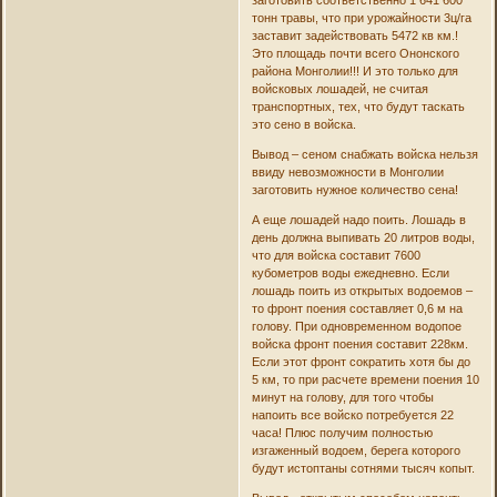
тонн травы, что при урожайности 3ц/га
заставит задействовать 5472 кв км.!
Это площадь почти всего Ононского
района Монголии!!! И это только для
войсковых лошадей, не считая
транспортных, тех, что будут таскать
это сено в войска.
Вывод – сеном снабжать войска нельзя
ввиду невозможности в Монголии
заготовить нужное количество сена!
А еще лошадей надо поить. Лошадь в
день должна выпивать 20 литров воды,
что для войска составит 7600
кубометров воды ежедневно. Если
лошадь поить из открытых водоемов –
то фронт поения составляет 0,6 м на
голову. При одновременном водопое
войска фронт поения составит 228км.
Если этот фронт сократить хотя бы до
5 км, то при расчете времени поения 10
минут на голову, для того чтобы
напоить все войско потребуется 22
часа! Плюс получим полностью
изгаженный водоем, берега которого
будут истоптаны сотнями тысяч копыт.