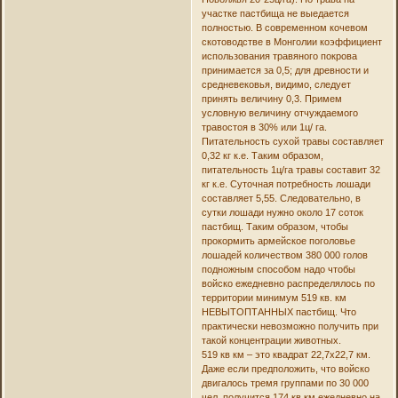
участке пастбища не выедается
полностью. В современном кочевом
скотоводстве в Монголии коэффициент
использования травяного покрова
принимается за 0,5; для древности и
средневековья, видимо, следует
принять величину 0,3. Примем
условную величину отчуждаемого
травостоя в 30% или 1ц/ га.
Питательность сухой травы составляет
0,32 кг к.е. Таким образом,
питательность 1ц/га травы составит 32
кг к.е. Суточная потребность лошади
составляет 5,55. Следовательно, в
сутки лошади нужно около 17 соток
пастбищ. Таким образом, чтобы
прокормить армейское поголовье
лошадей количеством 380 000 голов
подножным способом надо чтобы
войско ежедневно распределялось по
территории минимум 519 кв. км
НЕВЫТОПТАННЫХ пастбищ. Что
практически невозможно получить при
такой концентрации животных.
519 кв км – это квадрат 22,7х22,7 км.
Даже если предположить, что войско
двигалось тремя группами по 30 000
чел, получится 174 кв км ежедневно на