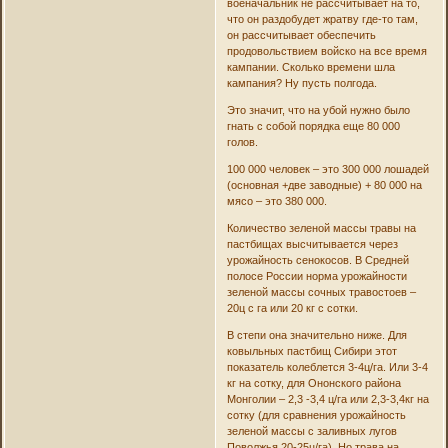
военачальник не рассчитывает на то,
что он раздобудет жратву где-то там,
он рассчитывает обеспечить
продовольствием войско на все время
кампании. Сколько времени шла
кампания? Ну пусть полгода.
Это значит, что на убой нужно было
гнать с собой порядка еще 80 000
голов.
100 000 человек – это 300 000 лошадей
(основная +две заводные) + 80 000 на
мясо – это 380 000.
Количество зеленой массы травы на
пастбищах высчитывается через
урожайность сенокосов. В Средней
полосе России норма урожайности
зеленой массы сочных травостоев –
20ц с га или 20 кг с сотки.
В степи она значительно ниже. Для
ковыльных пастбищ Сибири этот
показатель колеблется 3-4ц/га. Или 3-4
кг на сотку, для Ононского района
Монголии – 2,3 -3,4 ц/га или 2,3-3,4кг на
сотку (для сравнения урожайность
зеленой массы с заливных лугов
Поволжья 20-25ц/га). Но трава на