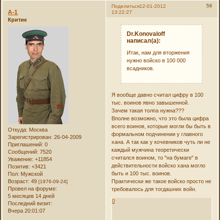
58
Поделиться
12-01-2012
А-1
13:22:27
Критик
Dr.Konovaloff
написал(а):
Итак, нам для вторжения
нужно войско в 100 000
всадников.
Я вообще давно считал цифру в 100
тыс. воинов явно завышенной.
Зачем такая толпа нужна???
Вполне возможно, что это была цифра
всего воинов, которые могли бы быть в
Откуда:
Москва
формальном подчинении у главного
Зарегистрирован
: 26-04-2009
хана. А так как у кочевников чуть ли не
Приглашений:
0
каждый мужчина теоретически
Сообщений:
7520
считался воином, то "на бумаге" в
Уважение:
+11854
действительности войско хана могло
Позитив:
+3421
быть и 100 тыс. воинов.
Пол:
Мужской
Возраст:
49
Практически же такое войско просто не
[1976-09-24]
Провел на форуме:
требовалось для тогдашних войн.
5 месяцев 14 дней
0
Последний визит:
Вчера 20:01:07