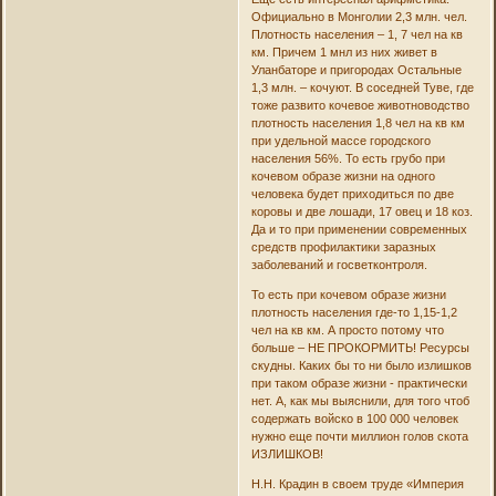
Официально в Монголии 2,3 млн. чел.
Плотность населения – 1, 7 чел на кв
км. Причем 1 мнл из них живет в
Уланбаторе и пригородах Остальные
1,3 млн. – кочуют. В соседней Туве, где
тоже развито кочевое животноводство
плотность населения 1,8 чел на кв км
при удельной массе городского
населения 56%. То есть грубо при
кочевом образе жизни на одного
человека будет приходиться по две
коровы и две лошади, 17 овец и 18 коз.
Да и то при применении современных
средств профилактики заразных
заболеваний и госветконтроля.
То есть при кочевом образе жизни
плотность населения где-то 1,15-1,2
чел на кв км. А просто потому что
больше – НЕ ПРОКОРМИТЬ! Ресурсы
скудны. Каких бы то ни было излишков
при таком образе жизни - практически
нет. А, как мы выяснили, для того чтоб
содержать войско в 100 000 человек
нужно еще почти миллион голов скота
ИЗЛИШКОВ!
Н.Н. Крадин в своем труде «Империя