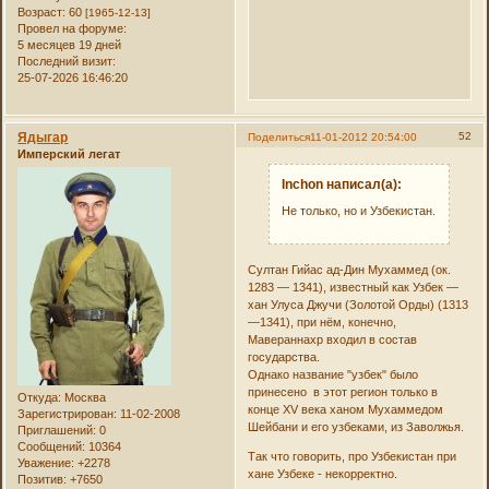
Возраст:
60
[1965-12-13]
Провел на форуме:
5 месяцев 19 дней
Последний визит:
25-07-2026 16:46:20
Ядыгар
52
Поделиться
11-01-2012 20:54:00
Имперский легат
Inchon написал(а):
Не только, но и Узбекистан.
Султан Гийас ад-Дин Мухаммед (ок.
1283 — 1341), известный как Узбек —
хан Улуса Джучи (Золотой Орды) (1313
—1341), при нём, конечно,
Мавераннахр входил в состав
государства.
Однако название "узбек" было
принесено в этот регион только в
Откуда:
Москва
конце XV века ханом Мухаммедом
Зарегистрирован
: 11-02-2008
Шейбани и его узбеками, из Заволжья.
Приглашений:
0
Сообщений:
10364
Так что говорить, про Узбекистан при
Уважение:
+2278
хане Узбеке - некорректно.
Позитив:
+7650