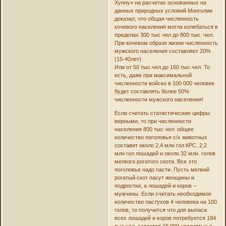
Хунну» на расчетах основанных на
данных природных условий Монголии
доказал, что общая численность
кочевого населения могла колебаться в
пределах 300 тыс чел до 800 тыс. чел.
При кочевом образе жизни численность
мужского населения составляет 20%
(15-40лет)
Или от 50 тыс.чел до 160 тыс.чел. То
есть, даже при максимальной
численности войско в 100 000 человек
будет составлять более 50%
численности мужского населения!
Если считать статистические цифры
верными, то при численности
населения 800 тыс чел. общее
количество поголовья с/х животных
составит около 2,4 млн гол КРС, 2,2
млн гол лошадей и около 32 млн. голов
мелкого рогатого скота. Все это
поголовье надо пасти. Пусть мелкий
рогатый скот пасут женщины и
подростки, а лошадей и коров –
мужчины. Если считать необходимое
количество пастухов 4 человека на 100
голов, то получится что для выпаса
всех лошадей и коров потребуется 184
тыс.чел. остается 16 000 незанятых в