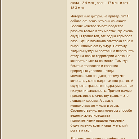
скота - 2.4 млн., овец - 17 млн. и коз -
18.3 млн.
Интересныe цифры, не правда ли? Я
сейчас объясню, что они означают.
Вообще кочевое животноводство
развито только в тех местах, где очень
скудны травостои, где бедна кормовая
база. Где не возможна заготовка сена и
выращивание с/х культур. Поэтому
люди вынуждены постоянно перегонять
стада на новые территории и сезонно
кочевать с места на место. Там где
богатые травостои и хорошие
природные условия – люди
моментально оседают, потому что
кочевать уже не надо, так все растет. А
скудность травостоя подразумевает их
низкую питательность. Причем самые
прихотливые к качеству травы – это
лошади и коровы. А самые
неприхотливые – козы и овцы.
Соответственно, при кочевом способе
ведения животноводства
приоритетными видами животных
будут именно козы и овцы – мелкий
рогатый скот.
Еще есть интересная арифметика.