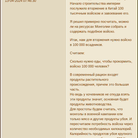
13-04-2024 07:46:30
Начало строительства империи
послужило вторжение в Китай 100
тысячным войском и завоевание его.
Я решил примерно посчитать, можно
ли на ресурсах Монголии собрать и
содержать подобное войско.
Итак, нам для вторжения нужно войско
в 100 000 всадников.
Считаем:
Сколько нужно еды, чтобы прокормить,
войско 100 000 человек?
В современный рацион входят
продукты растительного
происхождения, причем это большая
часть.
Но ведь у кочевников не откуда взять
эти продукты значит, основная будет
продукты животноводства.
Для простоты будем считать, что
монголы в военной кампании ели
только мясо и другие продукты убоя. И
пересчитаем потребность войска через
количество необходимых килокалорий.
Калорийность продуктов убоя крупного