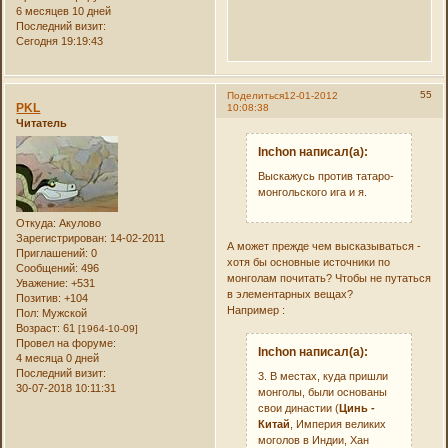
6 месяцев 10 дней
Последний визит:
Сегодня 19:19:43
55
Поделиться
12-01-2012
PKL
10:08:38
Читатель
Inchon написал(а):
Выскажусь против татаро-
монгольского ига и я.
Откуда:
Акулово
Зарегистрирован
: 14-02-2011
А может прежде чем высказываться -
Приглашений:
0
хотя бы основные источники по
Сообщений:
496
монголам почитать? Чтобы не путаться
Уважение:
+531
в элементарных вещах?
Позитив:
+104
Например :
Пол:
Мужской
Возраст:
61
[1964-10-09]
Провел на форуме:
Inchon написал(а):
4 месяца 0 дней
Последний визит:
3. В местах, куда пришли
30-07-2018 10:11:31
монголы, были основаны
свои династии (
Цинь -
Китай
, Империя великих
моголов в Индии, Хан