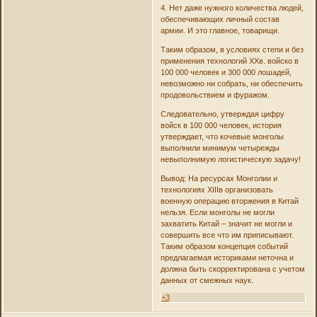
4. Нет даже нужного количества людей,
обеспечивающих личный состав
армии. И это главное, товарищи.
Таким образом, в условиях степи и без
применения технологий XXв. войско в
100 000 человек и 300 000 лошадей,
невозможно ни собрать, ни обеспечить
продовольствием и фуражом.
Следовательно, утверждая цифру
войск в 100 000 человек, история
утверждает, что кочевые монголы
выполнили минимум четырежды
невыполнимую логистическую задачу!
Вывод: На ресурсах Монголии и
технологиях XIIIв организовать
военную операцию вторжения в Китай
нельзя. Если монголы не могли
захватить Китай – значит не могли и
совершить все что им приписывают.
Таким образом концепция событий
предлагаемая историками неточна и
должна быть скорректирована с учетом
данных от смежных наук.
+3