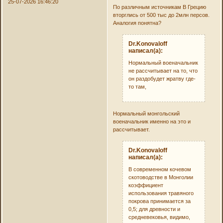
25-07-2026 16:46:20
По различным источникам В Грецию
вторглись от 500 тыс до 2млн персов.
Аналогия понятна?
Dr.Konovaloff
написал(а):
Нормальный военачальник
не рассчитывает на то, что
он раздобудет жратву где-
то там,
Нормальный монгольский
военачальник именно на это и
рассчитывает.
Dr.Konovaloff
написал(а):
В современном кочевом
скотоводстве в Монголии
коэффициент
использования травяного
покрова принимается за
0,5; для древности и
средневековья, видимо,