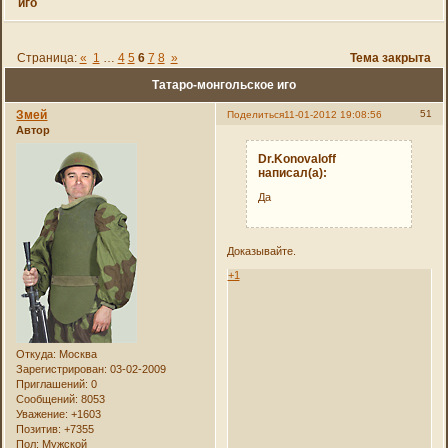
иго
Страница:
«
1
…
4
5
6
7
8
»
Тема закрыта
Татаро-монгольское иго
Змей
51
Поделиться
11-01-2012 19:08:56
Автор
Dr.Konovaloff
написал(а):
Да
Доказывайте.
+1
Откуда:
Москва
Зарегистрирован
: 03-02-2009
Приглашений:
0
Сообщений:
8053
Уважение:
+1603
Позитив:
+7355
Пол:
Мужской