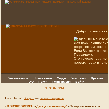
Добро пожаловать
Здесь вы можете о
Для начинающих писа
рецензентам, открыт 
Если Вы хотите стать
Правилами.
Это поможет вам луч
первых порах в нелов
Читальный зал
Наши книги
Форум
Участники
Правила
FAQ
Поиск
Регистрация
Войти
Активные темы
Привет, Гость!
Войдите
или
зарегистрируйтесь
.
»
В ВИХРЕ ВРЕМЕН
»
Дискуссионный клуб
»
Татаро-монгольское