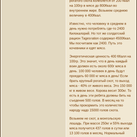
рогатого скота колеблется от 200 Ккал
на 100гр в мясе до 800Ккал во
внутреннем жире. Возьмем среднюю
величину в 400Ккал.
Известно, что человеку в среднем в
день нужно потреблять где-то 2400
Килокалорий. Но тот же солдатский
рацион Tagesration содержал 4500Ккал.
Мы посчитаем как 2400. Путь это
кочевники и едят мясо.
Энергетическая ценность 400 ККалл на
100гр. Это значит, что в день каждый
воин должен есть около 600г мяса в
день. 100 000 человек в день будут
проедать 60 000 кг мяса в день! Если
брать крупный рогатый скот, то выход
мяса - 40% от живого веса. Это 150 000
кг в живом весе. Корова весит 300кг. То
есть в день эти ребята должны бить на
съедение 500 голов. В месяц на то
чтобы прокормить это количество
народу надо 15000 голов скота.
Возьмем не скот, а монгольскую
лошадь. При массе 250кг и 55% выхода
мяса получится 437 голов в сутки или
13 100 голов в месяц. Нормальный