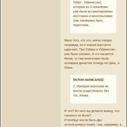
Узбек - Узбекистан),
которые во 2 покалении
уже были ассимилированы
местными и монгольскими
(как таковыми) быть
перестали.
Мало того, что это, мягко говоря,
неправда, но и знание матчасти
удручает. Про Узбека и Узбекистан -
уже было сказано. А что касается
Китая, то там монголами была
основана династия отнюдь не Цинь, а
Юань.
Inchon написал(а):
2. Империя монголов не
могла существовать без
гос. языка.
И что? Из чего вы делаете вывод, что
такового не было?
И вообще могло быть два
используемых языка - как, например, в