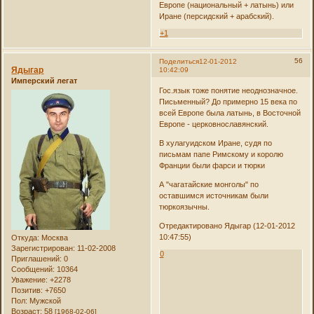
Европе (национальный + латынь) или
Иране (персидский + арабский).
+1
56
Поделиться
12-01-2012
Ядыгар
10:42:09
Имперский легат
Гос.язык тоже понятие неоднозначное.
Письменный? До примерно 15 века по
всей Европе была латынь, в Восточной
Европе - церковнославянский.
В хулагуидском Иране, судя по
письмам папе Римскому и королю
Франции были фарси и тюрки
А "чагатайские монголы" по
оставшимся источникам были
тюркоязычны.
Отредактировано Ядыгар (12-01-2012
10:47:55)
Откуда:
Москва
Зарегистрирован
: 11-02-2008
0
Приглашений:
0
Сообщений:
10364
Уважение:
+2278
Позитив:
+7650
Пол:
Мужской
Возраст:
58
[1968-02-06]