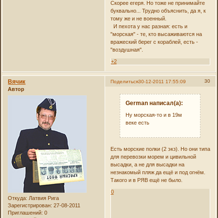
Скорее егеря. Но тоже не принимайте
буквально... Трудно объяснить, да я, к
тому же и не военный.
И пехота у нас разная: есть и
"морская" - те, кто высаживаются на
вражеский берег с кораблей, есть -
"воздушная".
+2
Вячик
30
Поделиться
30-12-2011 17:55:09
Автор
German написал(а):
Ну морская-то и в 19м
веке есть
Есть морские полки (2 экз). Но они типа
для перевозки морем и цивильной
высадки, а не для высадки на
незнакомый пляж да ещё и под огнём.
Такого и в РЯВ ещё не было.
0
Откуда:
Латвия Рига
Зарегистрирован
: 27-08-2011
Приглашений:
0