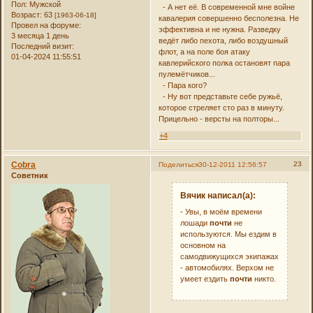
Пол:
Мужской
- А нет её. В современной мне войне
Возраст:
63
[1963-06-18]
кавалерия совершенно бесполезна. Не
Провел на форуме:
эффективна и не нужна. Разведку
3 месяца 1 день
ведёт либо пехота, либо воздушный
Последний визит:
флот, а на поле боя атаку
01-04-2024 11:55:51
кавлерийского полка остановят пара
пулемётчиков...
- Пара кого?
- Ну вот представьте себе ружьё,
которое стреляет сто раз в минуту.
Прицельно - версты на полторы...
+4
Cobra
23
Поделиться
30-12-2011 12:56:57
Советник
Вячик написал(а):
- Увы, в моём времени
лошади
почти
не
используются. Мы ездим в
основном на
самодвижущихся экипажах
- автомобилях. Верхом не
умеет ездить
почти
никто.