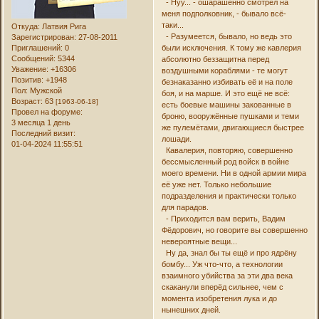
- Нуу... - ошарашенно смотрел на
меня подполковник, - бывало всё-
таки...
Откуда:
Латвия Рига
- Разумеется, бывало, но ведь это
Зарегистрирован
: 27-08-2011
Приглашений:
0
были исключения. К тому же кавлерия
Сообщений:
5344
абсолютно беззащитна перед
Уважение:
+16306
воздушными кораблями - те могут
Позитив:
+1948
безнаказанно избивать её и на поле
Пол:
Мужской
боя, и на марше. И это ещё не всё:
Возраст:
63
[1963-06-18]
есть боевые машины закованные в
Провел на форуме:
броню, вооружённые пушками и теми
3 месяца 1 день
же пулемётами, двигающиеся быстрее
Последний визит:
лошади.
01-04-2024 11:55:51
Кавалерия, повторяю, совершенно
бессмысленный род войск в войне
моего времени. Ни в одной армии мира
её уже нет. Только небольшие
подразделения и практически только
для парадов.
- Приходится вам верить, Вадим
Фёдорович, но говорите вы совершенно
невероятные вещи...
Ну да, знал бы ты ещё и про ядрёну
бомбу... Уж что-что, а технологии
взаимного убийства за эти два века
скаканули вперёд сильнее, чем с
момента изобретения лука и до
нынешних дней.