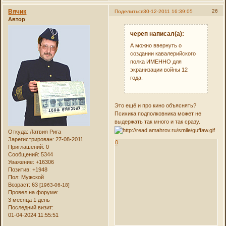
Вячик
26
Поделиться
30-12-2011 16:39:05
Автор
череп написал(а):
А можно ввернуть о
создании кавалерийского
полка ИМЕННО для
экранизации войны 12
года.
Это ещё и про кино объяснять?
Психика подполковника может не
выдержать так много и так сразу.
Откуда:
Латвия Рига
Зарегистрирован
: 27-08-2011
0
Приглашений:
0
Сообщений:
5344
Уважение:
+16306
Позитив:
+1948
Пол:
Мужской
Возраст:
63
[1963-06-18]
Провел на форуме:
3 месяца 1 день
Последний визит:
01-04-2024 11:55:51