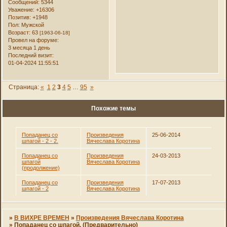
Сообщений:
5344
Уважение:
+16306
Позитив:
+1948
Пол:
Мужской
Возраст:
63
[1963-06-18]
Провел на форуме:
3 месяца 1 день
Последний визит:
01-04-2024 11:55:51
Страница:
«
1
2
3
4
5
…
95
»
Похожие темы
Попаданец со
Произведения
25-06-2014
шпагой - 2 - 2.
Вячеслава Коротина
Попаданец со
Произведения
24-03-2013
шпагой
Вячеслава Коротина
(продолжение)
Попаданец со
Произведения
17-07-2013
шпагой - 2
Вячеслава Коротина
»
В ВИХРЕ ВРЕМЕН
»
Произведения Вячеслава Коротина
»
Попаданец со шпагой. (Предварительно)