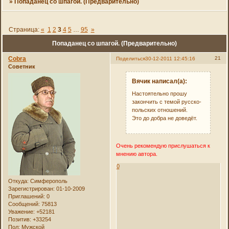
»
Попаданец со шпагой. (Предварительно)
Страница:
«
1
2
3
4
5
…
95
»
Попаданец со шпагой. (Предварительно)
Cobra
21
Поделиться
30-12-2011 12:45:16
Советник
Вячик написал(а):
Настоятельно прошу
закончить с темой русско-
польских отношений.
Это до добра не доведёт.
Очень рекомендую прислушаться к
мнению автора.
0
Откуда:
Симферополь
Зарегистрирован
: 01-10-2009
Приглашений:
0
Сообщений:
75813
Уважение:
+52181
Позитив:
+33254
Пол:
Мужской