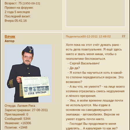
Возраст:
75
[1950-09-22]
Провел на форуме:
2 года 5 месяцев
Последний визит:
Вчера 05:41:16
Вячик
22
Поделиться
30-12-2011 12:49:02
Автор
Хотя пока на этот счёт думать рано -
есть дела поактуальнее. Я ещё здесь
никто и звать меня никак, чтобы о
геополитике беспокоиться.
- Сергей Васильевич!
- Да-да?
- Я хотел бы научиться хоть в какой-
то степени передвигаться верхом. Это
возможно?
- А вы что, не умеете? - на лице моего
хозяина отразилась смесь недоумения
и лёгкого презрения.
- Увы, в моём времени лошади почти
не используются. Мы ездим в
Откуда:
Латвия Рига
основном на самодвижущихся
Зарегистрирован
: 27-08-2011
Приглашений:
0
экипажах - автомобилях. Верхом не
Сообщений:
5344
умеет ездить почти никто.
Уважение:
+16306
- Господи! Вы продолжаете меня
Позитив:
+1948
удивлять... А кавалерия-то как же?