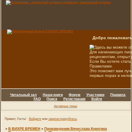
Добро пожаловать
Здесь вы можете о
Для начинающих писа
рецензентам, открыт 
Если Вы хотите стать
Правилами.
Это поможет вам луч
первых порах в нелов
Читальный зал
Наши книги
Форум
Участники
Правила
FAQ
Поиск
Регистрация
Войти
Активные темы
Привет, Гость!
Войдите
или
зарегистрируйтесь
.
»
В ВИХРЕ ВРЕМЕН
»
Произведения Вячеслава Коротина