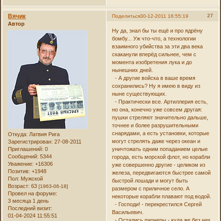
Вячик
27
Поделиться
30-12-2011 16:55:19
Автор
Ну да, знал бы ты ещё и про ядрёну
бомбу... Уж что-что, а технологии
взаимного убийства за эти два века
скаканули вперёд сильнее, чем с
момента изобретения лука и до
нынешних дней.
- А другие войска в ваше время
сохранились? Ну я имею в виду из
ныне существующих.
- Практически все. Артиллерия есть,
но она, конечно уже совсем другая:
пушки стреляют значительно дальше,
точнее и более разрушительными
снарядами, а есть установки, которые
Откуда:
Латвия Рига
могут стрелять даже через океан и
Зарегистрирован
: 27-08-2011
Приглашений:
0
уничтожать одним попаданием целые
Сообщений:
5344
города, есть морской флот, но корабли
Уважение:
+16306
уже совершенно другие - целиком из
Позитив:
+1948
железа, передвигаются быстрее самой
Пол:
Мужской
быстрой лошади и могут быть
Возраст:
63
[1963-06-18]
размером с приличное село. А
Провел на форуме:
некоторые корабли плавают под водой.
3 месяца 1 день
- Господи! - перекрестился Сергей
Последний визит:
Васильевич.
01-04-2024 11:55:51
- Остались пионеры - куда же без них.