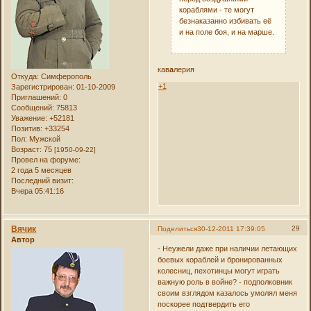
кораблями - те могут
безнаказанно избивать её
и на поле боя, и на марше.
кав
а
лерия
Откуда:
Симферополь
+1
Зарегистрирован
: 01-10-2009
Приглашений:
0
Сообщений:
75813
Уважение:
+52181
Позитив:
+33254
Пол:
Мужской
Возраст:
75
[1950-09-22]
Провел на форуме:
2 года 5 месяцев
Последний визит:
Вчера 05:41:16
Вячик
29
Поделиться
30-12-2011 17:39:05
Автор
- Неужели даже при наличии летающих
боевых кораблей и бронированных
колесниц, пехотинцы могут играть
важную роль в войне? - подполковник
своим взглядом казалось умолял меня
поскорее подтвердить его