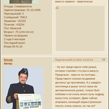
вместо первого - практически
Откуда:
Симферополь
+1
Зарегистрирован
: 01-10-2009
Приглашений:
0
Сообщений:
75813
Уважение:
+52181
Позитив:
+33254
Пол:
Мужской
Возраст:
75
[1950-09-22]
Провел на форуме:
2 года 5 месяцев
Последний визит:
Вчера 05:41:16
Вячик
24
Поделиться
30-12-2011 13:20:10
Автор
- Ну вот представьте себе ружьё,
которое стреляет сто раз в минуту.
Прицельно - версты на полторы...
Представьте сколько всадников
доскачут до противника. А у каждого
пехотинца в руках почти такое же
автоматическое ружьё, только бьёт
поближе и не очень много пуль подряд
выпустить успевает. Даже сейчас
атаковать конницей нерасстроенную
пехоту очень опасно, не так ли?