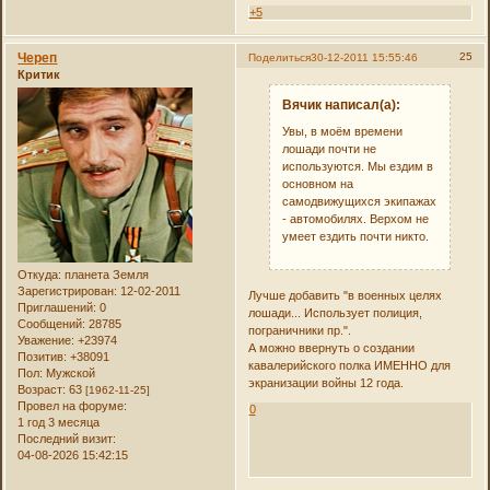
+5
Череп
25
Поделиться
30-12-2011 15:55:46
Критик
Вячик написал(а):
Увы, в моём времени
лошади почти не
используются. Мы ездим в
основном на
самодвижущихся экипажах
- автомобилях. Верхом не
умеет ездить почти никто.
Откуда:
планета Земля
Зарегистрирован
: 12-02-2011
Лучше добавить "в военных целях
Приглашений:
0
лошади... Использует полиция,
Сообщений:
28785
пограничники пр.".
Уважение:
+23974
А можно ввернуть о создании
Позитив:
+38091
кавалерийского полка ИМЕННО для
Пол:
Мужской
экранизации войны 12 года.
Возраст:
63
[1962-11-25]
Провел на форуме:
0
1 год 3 месяца
Последний визит:
04-08-2026 15:42:15