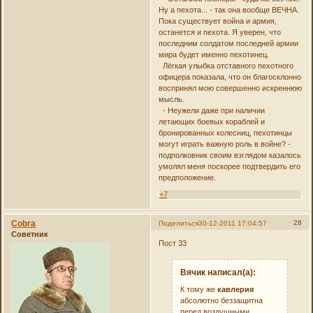
Ну а пехота... - так она вообще ВЕЧНА.
Пока существует война и армия,
останется и пехота. Я уверен, что
последним солдатом последней армии
мира будет именно пехотинец.
Лёгкая улыбка отставного пехотного
офицера показала, что он благосклонно
воспринял мою совершенно искреннюю
мысль.
- Неужели даже при наличии
летающих боевых кораблей и
бронированных колесниц, пехотинцы
могут играть важную роль в войне? -
подполковник своим взглядом казалось
умолял меня поскорее подтвердить его
предположение.
+7
Cobra
28
Поделиться
30-12-2011 17:04:57
Советник
Пост 33
Вячик написал(а):
К тому же
кавлерия
абсолютно беззащитна
перед воздушными