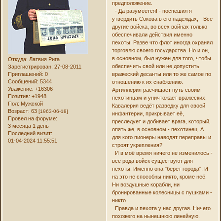
предположение.
- Да разумеется! - поспешил я
утвердить Сокова в его надеждах, - Все
другие войска, во всех войнах только
обеспечивали действия именно
пехоты! Разве что флот иногда охранял
торговлю своего государства. Но и он,
в основном, был нужен для того, чтобы
Откуда:
Латвия Рига
обеспечить свой или не допустить
Зарегистрирован
: 27-08-2011
Приглашений:
0
вражеский десанты или то же самое по
Сообщений:
5344
отношению к их снабжению.
Уважение:
+16306
Артиллерия расчищает путь своим
Позитив:
+1948
пехотинцам и уничтожает вражеских.
Пол:
Мужской
Кавалерия ведёт разведку для своей
Возраст:
63
[1963-06-18]
инфантерии, прикрывает её,
Провел на форуме:
преследует и добивает врага, который,
3 месяца 1 день
опять же, в основном - пехотинец. А
Последний визит:
для кого пионеры наводят переправы и
01-04-2024 11:55:51
строят укрепления?
И в моё время ничего не изменилось -
все рода войск существуют для
пехоты. Именно она "берёт города". И
на это не способны никто, кроме неё.
Ни воздушные корабли, ни
бронированные колесницы с пушками -
никто.
Правда и пехота у нас другая. Ничего
похожего на нынешнюю линейную.