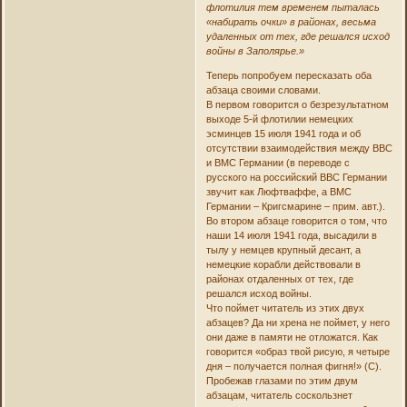
флотилия тем временем пыталась
«набирать очки» в районах, весьма
удаленных от тех, где решался исход
войны в Заполярье.»
Теперь попробуем пересказать оба
абзаца своими словами.
В первом говорится о безрезультатном
выходе 5-й флотилии немецких
эсминцев 15 июля 1941 года и об
отсутствии взаимодействия между ВВС
и ВМС Германии (в переводе с
русского на российский ВВС Германии
звучит как Люфтваффе, а ВМС
Германии – Кригсмарине – прим. авт.).
Во втором абзаце говорится о том, что
наши 14 июля 1941 года, высадили в
тылу у немцев крупный десант, а
немецкие корабли действовали в
районах отдаленных от тех, где
решался исход войны.
Что поймет читатель из этих двух
абзацев? Да ни хрена не поймет, у него
они даже в памяти не отложатся. Как
говорится «образ твой рисую, я четыре
дня – получается полная фигня!» (С).
Пробежав глазами по этим двум
абзацам, читатель соскользнет