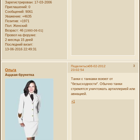
Зарегистрирован
: 17-03-2006
Приглашений:
0
Сообщений:
9061
Уважение:
+4635
Позитив:
+1971
Пол:
Женский
Возраст:
46
[1980-06-01]
Провел на форуме:
2 месяца 15 дней
Последний визит:
13-06-2016 22:49:31
3
Поделиться
06-02-2012
Ольга
23:02:54
Аццкая брунетка
Танки с танками воюют от
"безысходности". Обычно танки
стремятся уничтожать артиллерией или
авиацией.
+1