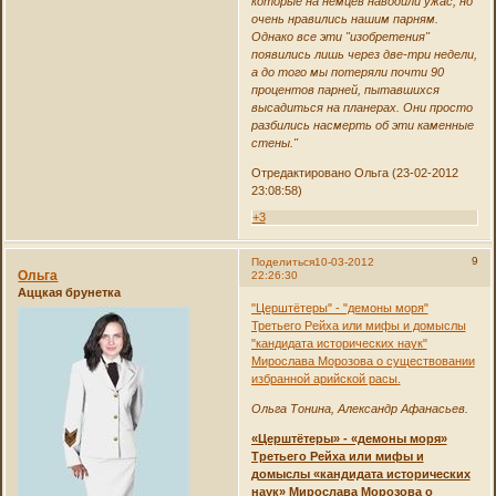
которые на немцев наводили ужас, но
очень нравились нашим парням.
Однако все эти "изобретения"
появились лишь через две-три недели,
а до того мы потеряли почти 90
процентов парней, пытавшихся
высадиться на планерах. Они просто
разбились насмерть об эти каменные
стены."
Отредактировано Ольга (23-02-2012
23:08:58)
+3
9
Поделиться
10-03-2012
Ольга
22:26:30
Аццкая брунетка
"Церштётеры" - "демоны моря"
Третьего Рейха или мифы и домыслы
"кандидата исторических наук"
Мирослава Морозова о существовании
избранной арийской расы.
Ольга Тонина, Александр Афанасьев.
«Церштётеры» - «демоны моря»
Третьего Рейха или мифы и
домыслы «кандидата исторических
наук» Мирослава Морозова о