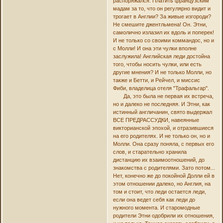
распоряжался. Платить французским
мадам за то, что он регулярно видит и
трогает в Англии? За живые изгороди?
Не смешите джентльмена! Он. Этни,
самолично излазил их вдоль и поперек!
И не только со своими коммандос, но и
с Молли! И она эти чулки вполне
заслужила! Английская леди достойна
того, чтобы носить чулки, или есть
другие мнения? И не только Молли, но
также и Бетти, и Рейчел, и миссис
Фиби, владелица отеля "Трафальгар".
Да, это была не первая их встреча,
но и далеко не последняя. И Этни, как
истинный англичанин, свято выдержал
ВСЕ ПРЕДРАССУДКИ, навеянные
викторианской эпохой, и отразившиеся
на его родителях. И не только он, но и
Молли. Она сразу поняла, с первых его
слов, и старательно хранила
дистанцию их взаимоотношений, до
знакомства с родителями. Зато потом...
Нет, конечно же до покойной Долли ей в
этом отношении далеко, но Англия, на
том и стоит, что леди остается леди,
если она ведет себя как леди до
нужного момента. И старомодные
родители Этни одобрили их отношения,