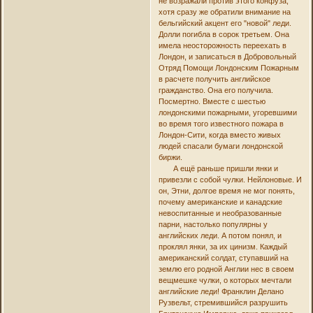
не возражали против этого конфуза,
хотя сразу же обратили внимание на
бельгийский акцент его "новой" леди.
Долли погибла в сорок третьем. Она
имела неосторожность переехать в
Лондон, и записаться в Добровольный
Отряд Помощи Лондонским Пожарным
в расчете получить английское
гражданство. Она его получила.
Посмертно. Вместе с шестью
лондонскими пожарными, угоревшими
во время того известного пожара в
Лондон-Сити, когда вместо живых
людей спасали бумаги лондонской
биржи.
А ещё раньше пришли янки и
привезли с собой чулки. Нейлоновые. И
он, Этни, долгое время не мог понять,
почему американские и канадские
невоспитанные и необразованные
парни, настолько популярны у
английских леди. А потом понял, и
проклял янки, за их цинизм. Каждый
американский солдат, ступавший на
землю его родной Англии нес в своем
вещмешке чулки, о которых мечтали
английские леди! Франклин Делано
Рузвельт, стремившийся разрушить