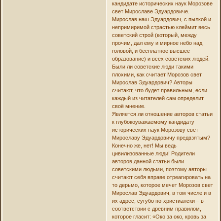
кандидате исторических наук Морозове
свет Мирославе Эдуардовиче.
Мирослав наш Эдуардович, с пылкой и
непримиримой страстью клеймит весь
советский строй (который, между
прочим, дал ему и мирное небо над
головой, и бесплатное высшее
образование) и всех советских людей.
Были ли советские люди такими
плохими, как считает Морозов свет
Мирослав Эдуардович? Авторы
считают, что будет правильным, если
каждый из читателей сам определит
своё мнение.
Является ли отношение авторов статьи
к глубокоуважаемому кандидату
исторических наук Морозову свет
Мирославу Эдуардовичу предвзятым?
Конечно же, нет! Мы ведь
цивилизованные люди! Родители
авторов данной статьи были
советскими людьми, поэтому авторы
считают себя вправе отреагировать на
то дерьмо, которое мечет Морозов свет
Мирослав Эдуардович, в том числе и в
их адрес, сугубо по-христиански – в
соответствии с древним правилом,
которое гласит: «Око за око, кровь за