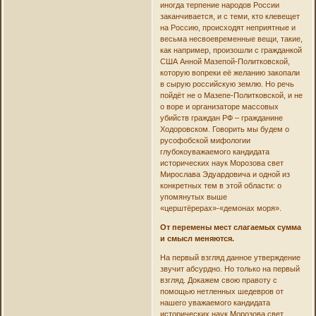
иногда терпение народов России
заканчивается, и с теми, кто клевещет
на Россию, происходят неприятные и
весьма несвоевременные вещи, такие,
как например, произошли с гражданкой
США Анной Мазепой-Политковской,
которую вопреки её желанию закопали
в сырую российскую землю. Но речь
пойдёт не о Мазепе-Политковской, и не
о воре и организаторе массовых
убийств граждан РФ – гражданине
Ходоровском. Говорить мы будем о
русофобской мифологии
глубокоуважаемого кандидата
исторических наук Морозова свет
Мирослава Эдуардовича и одной из
конкретных тем в этой области: о
упомянутых выше
«церштёрерах»-«демонах моря».
От перемены мест слагаемых сумма
и смысл меняются.
На первый взгляд данное утверждение
звучит абсурдно. Но только на первый
взгляд. Докажем свою правоту с
помощью нетленных шедевров от
нашего уважаемого кандидата
исторических наук Морозова свет