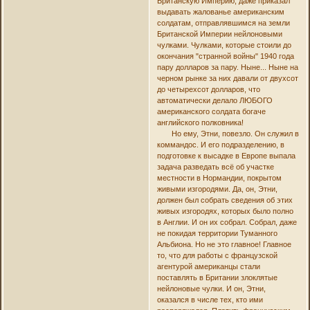
Британскую Империю, даже приказал
выдавать жалованье американским
солдатам, отправлявшимся на земли
Британской Империи нейлоновыми
чулками. Чулками, которые стоили до
окончания "странной войны" 1940 года
пару долларов за пару. Ныне... Ныне на
черном рынке за них давали от двухсот
до четырехсот долларов, что
автоматически делало ЛЮБОГО
американского солдата богаче
английского полковника!
Но ему, Этни, повезло. Он служил в
коммандос. И его подразделению, в
подготовке к высадке в Европе выпала
задача разведать всё об участке
местности в Нормандии, покрытом
живыми изгородями. Да, он, Этни,
должен был собрать сведения об этих
живых изгородях, которых было полно
в Англии. И он их собрал. Собрал, даже
не покидая территории Туманного
Альбиона. Но не это главное! Главное
то, что для работы с французской
агентурой американцы стали
поставлять в Британии злоклятые
нейлоновые чулки. И он, Этни,
оказался в числе тех, кто ими