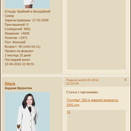
Откуда:
Крайний и бескрайний
Север
Зарегистрирован
: 17-03-2006
Приглашений:
0
Сообщений:
9061
Уважение:
+4635
Позитив:
+1971
Пол:
Женский
Возраст:
46
[1980-06-01]
Провел на форуме:
2 месяца 15 дней
Последний визит:
13-06-2016 22:49:31
5
Поделиться
21-02-2012
Ольга
22:24:59
Аццкая брунетка
Статья с картинками :
"Голубая" 250-я дивизия вермахта.
1941 год.
+1