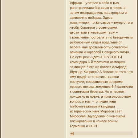
Африке – улетали к себе в тыл,
расстреливали боезапас в песок, а
затем возвращались на аэродром и
заявляли о победах. Здесь,
практически, то же самое – вместо того
чтобы бороться с советскими
десантами в немецком тылу –
стремление пострелять по безоружным
рыболовным судам подальше от
берега, вне досягаемости советской
авиации и кораблей Северного Флота.
По сути речь идёт О ТРУСОСТИ
командира 6-й флотилии немецких
эсминцев! Чего же боялся Альфред
Шульце-Хинрихс? А боялся он того, что
ему придётся ответить за свои
поступки, совершенные во время
первого похода эсминцев 6-й флотилии
к советским берегам. Но о первом
походе чуть позже, а пока рассмотрим
вопрос о том, что пишет наш
глубокоуважаемый кандидат
исторических наук Морозов свет
Мирослав Эдуардович о немецком
планировании и начале войны
Германии и СССР.
+4