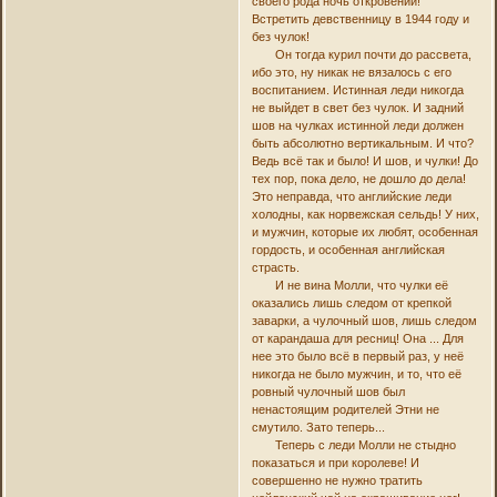
своего рода ночь откровений!
Встретить девственницу в 1944 году и
без чулок!
Он тогда курил почти до рассвета,
ибо это, ну никак не вязалось с его
воспитанием. Истинная леди никогда
не выйдет в свет без чулок. И задний
шов на чулках истинной леди должен
быть абсолютно вертикальным. И что?
Ведь всё так и было! И шов, и чулки! До
тех пор, пока дело, не дошло до дела!
Это неправда, что английские леди
холодны, как норвежская сельдь! У них,
и мужчин, которые их любят, особенная
гордость, и особенная английская
страсть.
И не вина Молли, что чулки её
оказались лишь следом от крепкой
заварки, а чулочный шов, лишь следом
от карандаша для ресниц! Она ... Для
нее это было всё в первый раз, у неё
никогда не было мужчин, и то, что её
ровный чулочный шов был
ненастоящим родителей Этни не
смутило. Зато теперь...
Теперь с леди Молли не стыдно
показаться и при королеве! И
совершенно не нужно тратить