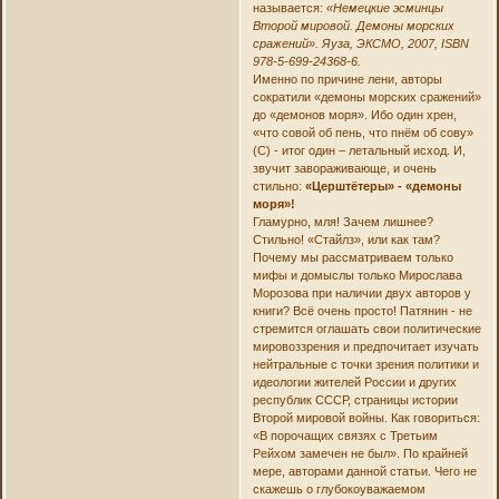
называется:
«Немецкие эсминцы
Второй мировой. Демоны морских
сражений». Яуза, ЭКСМО, 2007, ISBN
978-5-699-24368-6.
Именно по причине лени, авторы
сократили «демоны морских сражений»
до «демонов моря». Ибо один хрен,
«что совой об пень, что пнём об сову»
(С) - итог один – летальный исход. И,
звучит завораживающе, и очень
стильно:
«Церштётеры» - «демоны
моря»!
Гламурно, мля! Зачем лишнее?
Стильно! «Стайлз», или как там?
Почему мы рассматриваем только
мифы и домыслы только Мирослава
Морозова при наличии двух авторов у
книги? Всё очень просто! Патянин - не
стремится оглашать свои политические
мировоззрения и предпочитает изучать
нейтральные с точки зрения политики и
идеологии жителей России и других
республик СССР, страницы истории
Второй мировой войны. Как говориться:
«В порочащих связях с Третьим
Рейхом замечен не был». По крайней
мере, авторами данной статьи. Чего не
скажешь о глубокоуважаемом