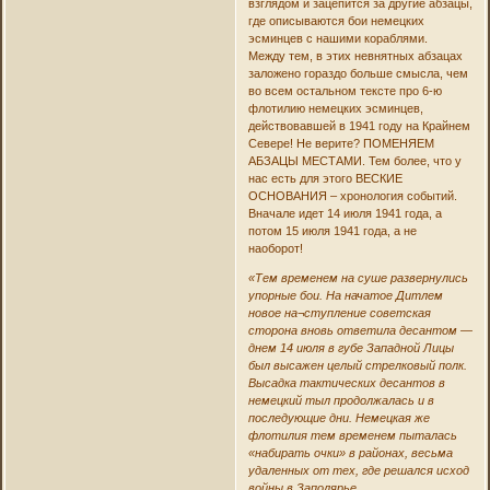
взглядом и зацепится за другие абзацы,
где описываются бои немецких
эсминцев с нашими кораблями.
Между тем, в этих невнятных абзацах
заложено гораздо больше смысла, чем
во всем остальном тексте про 6-ю
флотилию немецких эсминцев,
действовавшей в 1941 году на Крайнем
Севере! Не верите? ПОМЕНЯЕМ
АБЗАЦЫ МЕСТАМИ. Тем более, что у
нас есть для этого ВЕСКИЕ
ОСНОВАНИЯ – хронология событий.
Вначале идет 14 июля 1941 года, а
потом 15 июля 1941 года, а не
наоборот!
«Тем временем на суше развернулись
упорные бои. На начатое Дитлем
новое на¬ступление советская
сторона вновь ответила десантом —
днем 14 июля в губе Западной Лицы
был высажен целый стрелковый полк.
Высадка тактических десантов в
немецкий тыл продолжалась и в
последующие дни. Немецкая же
флотилия тем временем пыталась
«набирать очки» в районах, весьма
удаленных от тех, где решался исход
войны в Заполярье.