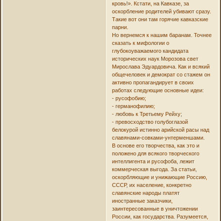
кровь!». Кстати, на Кавказе, за
оскорбление родителей убивают сразу.
Такие вот они там горячие кавказские
парни.
Но вернемся к нашим баранам. Точнее
сказать к мифологии о
глубокоуважаемого кандидата
исторических наук Морозова свет
Мирослава Эдуардовича. Как и всякий
общечеловек и демократ со стажем он
активно пропагандирует в своих
работах следующие основные идеи:
- русофобию;
- германофилию;
- любовь к Третьему Рейху;
- превосходство голубоглазой
белокурой истинно арийской расы над
славянами-совками-унтерменшами.
В основе его творчества, как это и
положено для всякого творческого
интеллигента и русофоба, лежит
коммерческая выгода. За статьи,
оскорбляющие и унижающие Россию,
СССР, их население, конкретно
славянские народы платят
иностранные заказчики,
заинтересованные в уничтожении
России, как государства. Разумеется,