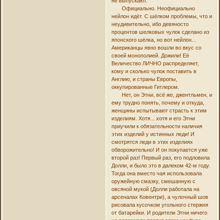
не выпускают.
Официально. Неофициально
нейлон идёт. С шёлком проблемы, что и
неудивительно, ибо девяносто
процентов шелковых чулок сделано из
японского шёлка, но вот нейлон...
Американцы явно вошли во вкус со
своей монополией. Дожили! Её
Величество ЛИЧНО распределяет,
кому и сколько чулок поставить в
Англию, и страны Европы,
оккупированные Гитлером.
Нет, он Этни, всё же, джентльмен, и
ему трудно понять, почему и откуда,
женщины испытывают страсть к этим
изделиям. Хотя... хотя и его Этни
приучили к обязательности наличия
этих изделий у истинных леди! И
смотрятся леди в этих изделиях
обворожительно! И он покупается уже
второй раз! Первый раз, его подловила
Долли, и было это в далеком 42-м году.
Тогда она вместо чая использовала
оружейную смазку, смешанную с
овсяной мукой (Долли работала на
арсеналах Ковентри), а чулочный шов
рисовала кусочком угольного стержня
от батарейки. И родители Этни ничего