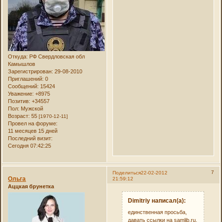
Откуда:
РФ Свердловская обл
Камышлов
Зарегистрирован
: 29-08-2010
Приглашений:
0
Сообщений:
15424
Уважение:
+8975
Позитив:
+34557
Пол:
Мужской
Возраст:
55
[1970-12-11]
Провел на форуме:
11 месяцев 15 дней
Последний визит:
Сегодня 07:42:25
7
Поделиться
22-02-2012
Ольга
21:59:12
Аццкая брунетка
Dimitriy написал(а):
единственная просьба,
давать ссылки на samlib.ru.