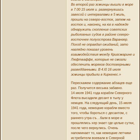
Во второй раз эсминцы вышли в море
в 7.00 15 июля и. развернувшись
завесой с интервалами в 5 миль,
прошли на северо-восток, затем на
восток и, наконец, на юг в надежде
обнаружить скопление советских
рыболовных судов в районе северо-
восточнее полуострова Варангер.
Поход не оправдал ожиданий, зато
наглядно показал уровень
взаимодействия между Кригсмарине и
Люфтваффе, которые не смогли
обеспечить моряков достоверными
разведданными. B 4.I0 16 июля
эсминцы прибыли в Киркенес.»
Перескажем содержание абзацев еще
раз. Получится весьма забавно.
14 июля 1941 года корабли Северного
Флота высадили десант в тылу у
немцев. На следующий день, 15 июля
1941 года, немецкие корабли вместо
того, чтобы бороться с десантом, с
раннего утра съ…бали в море и
прошлялись хер знает где целые сутки,
после чего вернулись. Очень
напоминает то, как немецкие летчики
истребители воевали в Северной