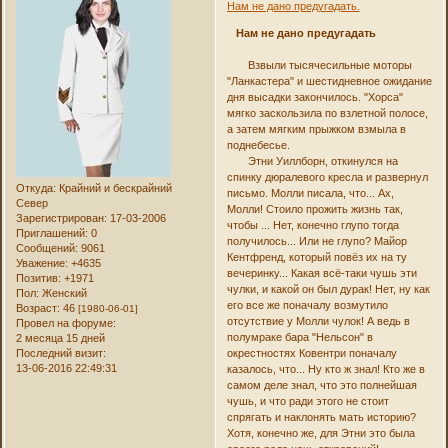
Нам не дано предугадать.
Нам не дано предугадать
Взвыли тысячесильные моторы
"Ланкастера" и шестидневное ожидание
дня высадки закончилось. "Хорса"
мягко заскользила по взлетной полосе,
а затем мягким прыжком взмыла в
поднебесье.
Этни Уиллборн, откинулся на
спинку дюралевого кресла и развернул
Откуда:
Крайний и бескрайний
письмо. Молли писала, что... Ах,
Север
Молли! Стоило прожить жизнь так,
Зарегистрирован
: 17-03-2006
чтобы ... Нет, конечно глупо тогда
Приглашений:
0
получилось... Или не глупо? Майор
Сообщений:
9061
Кентфренд, который повёз их на ту
Уважение:
+4635
вечеринку... Какая всё-таки чушь эти
Позитив:
+1971
чулки, и какой он был дурак! Нет, ну как
Пол:
Женский
его все же поначалу возмутило
Возраст:
46
[1980-06-01]
отсутствие у Молли чулок! А ведь в
Провел на форуме:
полумраке бара "Нельсон" в
2 месяца 15 дней
окрестностях Ковентри поначалу
Последний визит:
13-06-2016 22:49:31
казалось, что... Ну кто ж знал! Кто же в
самом деле знал, что это полнейшая
чушь, и что ради этого не стоит
спрягать и наклонять мать историю?
Хотя, конечно же, для Этни это была