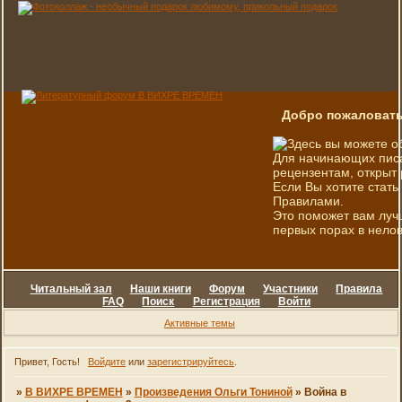
Добро пожаловать
Здесь вы можете о
Для начинающих писа
рецензентам, открыт 
Если Вы хотите стать
Правилами.
Это поможет вам луч
первых порах в нелов
Читальный зал
Наши книги
Форум
Участники
Правила
FAQ
Поиск
Регистрация
Войти
Активные темы
Привет, Гость!
Войдите
или
зарегистрируйтесь
.
»
В ВИХРЕ ВРЕМЕН
»
Произведения Ольги Тониной
»
Война в