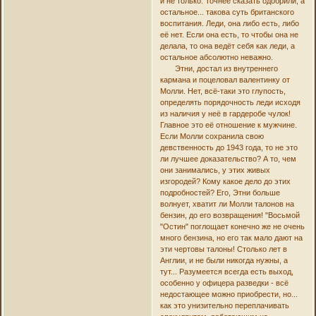
и не только. Точнее сказать одобрили, а
остальное... такова суть британского
воспитания. Леди, она либо есть, либо
её нет. Если она есть, то чтобы она не
делала, то она ведёт себя как леди, а
остальное абсолютно неважно.
Этни, достал из внутреннего
кармана и поцеловал валентинку от
Молли. Нет, всё-таки это глупость,
определять порядочность леди исходя
из наличия у неё в гардеробе чулок!
Главное это её отношение к мужчине.
Если Молли сохранила свою
девственность до 1943 года, то не это
ли лучшее доказательство? А то, чем
они занимались, у этих живых
изгородей? Кому какое дело до этих
подробностей? Его, Этни больше
волнует, хватит ли Молли талонов на
бензин, до его возвращения! "Восьмой
"Остин" поглощает конечно же не очень
много бензина, но его так мало дают на
эти чертовы талоны! Столько лет в
Англии, и не были никогда нужны, а
тут... Разумеется всегда есть выход,
особенно у офицера разведки - всё
недостающее можно приобрести, но...
как это унизительно переплачивать