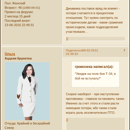
Пол:
Женский
Возраст:
46
[1980-06-01]
Динамика поставок вряд ли влияет -
Провел на форуме:
потери считаются в процентном
2 месяца 15 дней
отношении. Тут нужно смотреть по
Последний визит:
историческим датам - какие сражения
13-06-2016 22:49:31
происходили, какие подразделения
участвовали...
0
2
Поделиться
06-02-2012
Ольга
22:39:32
Аццкая брунетка
громозека написал(а):
"Увидев на поле боя Т-34, в
бой не вступать!"
Скорее наоборот - при наступлении
противника - главное остановить танки.
Именно за счет этого и стали расти
немецкие потери, ибо танки стали
играть роль исключительно ПТО.
0
Откуда:
Крайний и бескрайний
Север