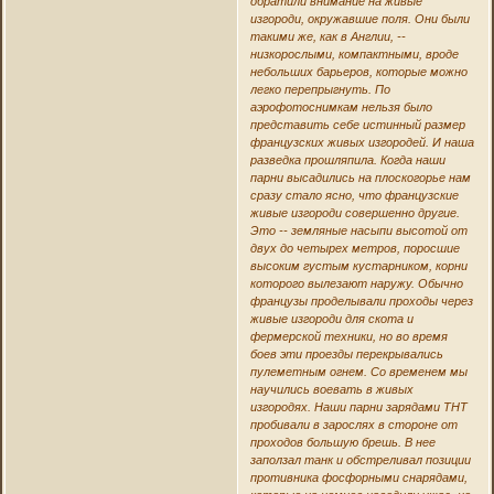
обратили внимание на живые
изгороди, окружавшие поля. Они были
такими же, как в Англии, --
низкорослыми, компактными, вроде
небольших барьеров, которые можно
легко перепрыгнуть. По
аэрофотоснимкам нельзя было
представить себе истинный размер
французских живых изгородей. И наша
разведка прошляпила. Когда наши
парни высадились на плоскогорье нам
сразу стало ясно, что французские
живые изгороди совершенно другие.
Это -- земляные насыпи высотой от
двух до четырех метров, поросшие
высоким густым кустарником, корни
которого вылезают наружу. Обычно
французы проделывали проходы через
живые изгороди для скота и
фермерской техники, но во время
боев эти проезды перекрывались
пулеметным огнем. Со временем мы
научились воевать в живых
изгородях. Наши парни зарядами ТНТ
пробивали в зарослях в стороне от
проходов большую брешь. В нее
заползал танк и обстреливал позиции
противника фосфорными снарядами,