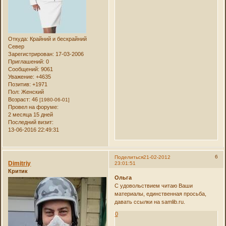
Откуда:
Крайний и бескрайний
Север
Зарегистрирован
: 17-03-2006
Приглашений:
0
Сообщений:
9061
Уважение:
+4635
Позитив:
+1971
Пол:
Женский
Возраст:
46
[1980-06-01]
Провел на форуме:
2 месяца 15 дней
Последний визит:
13-06-2016 22:49:31
6
Поделиться
21-02-2012
Dimitriy
23:01:51
Критик
Ольга
С удовольствием читаю Ваши
материалы, единственная просьба,
давать ссылки на samlib.ru.
0