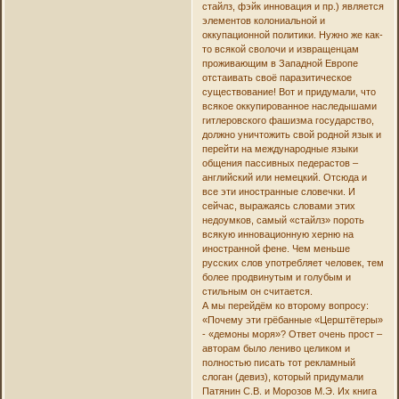
стайлз, фэйк инновация и пр.) является
элементов колониальной и
оккупационной политики. Нужно же как-
то всякой сволочи и извращенцам
проживающим в Западной Европе
отстаивать своё паразитическое
существование! Вот и придумали, что
всякое оккупированное наследышами
гитлеровского фашизма государство,
должно уничтожить свой родной язык и
перейти на международные языки
общения пассивных педерастов –
английский или немецкий. Отсюда и
все эти иностранные словечки. И
сейчас, выражаясь словами этих
недоумков, самый «стайлз» пороть
всякую инновационную херню на
иностранной фене. Чем меньше
русских слов употребляет человек, тем
более продвинутым и голубым и
стильным он считается.
А мы перейдём ко второму вопросу:
«Почему эти грёбанные «Церштётеры»
- «демоны моря»? Ответ очень прост –
авторам было лениво целиком и
полностью писать тот рекламный
слоган (девиз), который придумали
Патянин С.В. и Морозов М.Э. Их книга