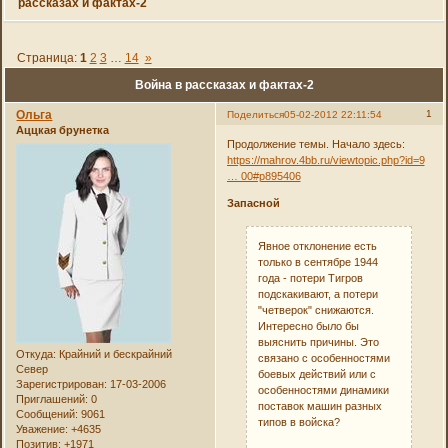
рассказах и фактах-2
Страница:
1
2
3
…
14
»
Война в рассказах и фактах-2
Ольга
1
Поделиться
05-02-2012 22:11:54
Аццкая брунетка
Продолжение темы. Начало здесь:
https://mahrov.4bb.ru/viewtopic.php?id=9
… 00#p895406
Запасной
Явное отклонение есть
только в сентябре 1944
года - потери Тигров
подскакивают, а потери
"четверок" снижаются.
Интересно было бы
выяснить причины. Это
Откуда:
Крайний и бескрайний
связано с особенностями
Север
боевых действий или с
Зарегистрирован
: 17-03-2006
особенностями динамики
Приглашений:
0
поставок машин разных
Сообщений:
9061
типов в войска?
Уважение:
+4635
Позитив:
+1971