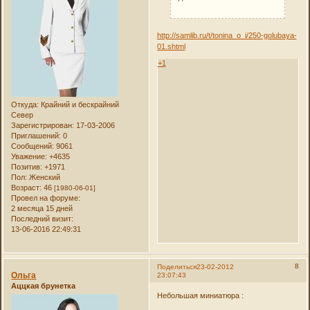
http://samlib.ru/t/tonina_o_i/250-golubaya-
01.shtml
+1
Откуда:
Крайний и бескрайний
Север
Зарегистрирован
: 17-03-2006
Приглашений:
0
Сообщений:
9061
Уважение:
+4635
Позитив:
+1971
Пол:
Женский
Возраст:
46
[1980-06-01]
Провел на форуме:
2 месяца 15 дней
Последний визит:
13-06-2016 22:49:31
8
Поделиться
23-02-2012
Ольга
23:07:43
Аццкая брунетка
Небольшая миниатюра :