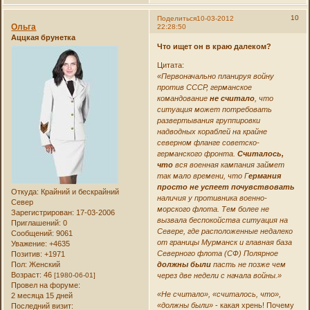
10
Поделиться
10-03-2012
Ольга
22:28:50
Аццкая брунетка
Что ищет он в краю далеком?
Цитата:
«Первоначально планируя войну
против СССР, германское
командование
не считало
, что
ситуация может потребовать
развертывания группировки
надводных кораблей на крайне
северном фланге советско-
германского фронта.
Считалось,
что
вся военная кампания займет
так мало времени, что Г
ермания
просто не успеет почувствовать
Откуда:
Крайний и бескрайний
наличия у противника военно-
Север
морского флота. Тем более не
Зарегистрирован
: 17-03-2006
вызвала беспокойства ситуация на
Приглашений:
0
Севере, где расположенные недалеко
Сообщений:
9061
от границы Мурманск и главная база
Уважение:
+4635
Северного флота (СФ) Полярное
Позитив:
+1971
Пол:
Женский
должны были
пасть не позже чем
Возраст:
46
[1980-06-01]
через две недели с начала войны.»
Провел на форуме:
«Не считало», «считалось, что»,
2 месяца 15 дней
«должны были»
- какая хрень! Почему
Последний визит: