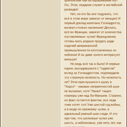
цейлонский чай на окрашивание ног!
Он, Этни, недаром служит в английской
разведке!
Нет, но кто бы мог подумать, что
всё в этом мире зависит от женщин! И
первый доклад капитана Уэсмадротта,
вызвал столько насмешек! Дескать,
всё во Франции, зависит от количества
поставляемых чулок! Француженки,
готовы мать родную продать ради
изделий американской
промышленности изготовленных из
нейлона! И их даже золото интересует
меньше!
Но ведь всё так и было! И первые
парни, высадившиеся с "гаджетов"
вслед за Уэсмадроттом, подтвердили
эту странную нелепость. Но нелепость
ли? Этни прислушался к шуму в
"Хорсе" - никаких неприятностей шум
не вызывал, хотя "Ланки" тащил
планеры уже над Ла-Маншем. Странно,
но факт остается фактом, все леди
тоже хотят это! Уже шестой год войны,
а в моде по-прежнему чулки, и
идеальный ровный шов сзади. И это
при том, что шелковые чулки уже
шесть, а нейлоновые, уже пять лет, как