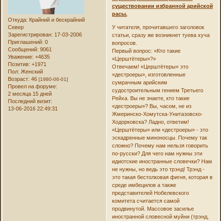
существовании избранной арийской
расы.
Откуда:
Крайний и бескрайний
Север
У читателя, прочитавшего заголовок
Зарегистрирован
: 17-03-2006
статьи, сразу же возникнет туева хуча
Приглашений:
0
вопросов.
Сообщений:
9061
Первый вопрос: «Кто такие
Уважение:
+4635
«Церштётеры»?»
Позитив:
+1971
Отвечаем! «Церштётеры» это
Пол:
Женский
«дестроеры», изготовленные
Возраст:
46
[1980-06-01]
сумрачным арийским
Провел на форуме:
судостроительным гением Третьего
2 месяца 15 дней
Рейха. Вы не знаете, кто такие
Последний визит:
«дестроеры»? Вы, часом, не из
13-06-2016 22:49:31
Жмеринско-Хомутска-Унитазовско-
Ходорковска? Ладно, ответим!
«Церштётеры» или «дестроеры» - это
эскадренные миноносцы. Почему так
сложно? Почему нам нельзя говорить
по-русски? Для чего нам нужны эти
идиотские иностранные словечки? Нам
не нужны, но ведь это трэнд! Трэнд -
это такая бестолковая фигня, которая в
среде имбецилов а также
представителей Нобелевского
комитета считается самой
продвинутой. Массовое засилье
иностранной словесной муйни (трэнд,