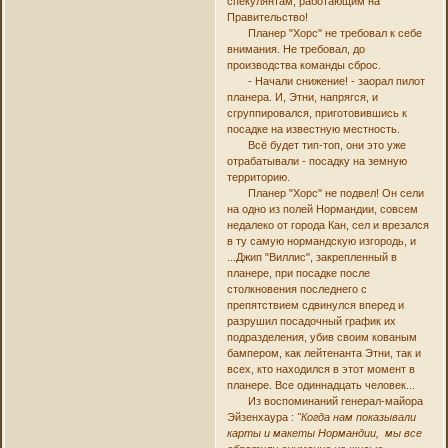
спекулянтам, работающим на
Правительство!
Планер "Хорс" не требовал к себе
внимания. Не требовал, до
производства команды сброс.
- Начали снижение! - заорал пилот
планера. И, Этни, напрягся, и
сгруппировался, приготовившись к
посадке на известную местность.
Всё будет тип-топ, они это уже
отрабатывали - посадку на земную
территорию.
Планер "Хорс" не подвел! Он сели
на одно из полей Нормандии, совсем
недалеко от города Кан, сел и врезался
в ту самую нормандскую изгородь, и
...Джип "Виллис", закрепленный в
планере, при посадке после
столкновения последнего с
препятствием сдвинулся вперед и
разрушил посадочный график их
подразделения, убив своим кованым
бампером, как лейтенанта Этни, так и
всех, кто находился в этот момент в
планере. Все одиннадцать человек...
Из воспоминаний генерал-майора
Эйзенхаура :
"Когда нам показывали
карты и макеты Нормандии, мы все