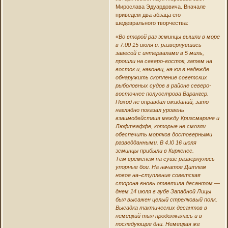
Мирослава Эдуардовича. Вначале
приведем два абзаца его
шедеврального творчества:
«Во второй раз эсминцы вышли в море
в 7.00 15 июля и. развернувшись
завесой с интервалами в 5 миль,
прошли на северо-восток, затем на
восток и, наконец, на юг в надежде
обнаружить скопление советских
рыболовных судов в районе северо-
восточнее полуострова Варангер.
Поход не оправдал ожиданий, зато
наглядно показал уровень
взаимодействия между Кригсмарине и
Люфтваффе, которые не смогли
обеспечить моряков достоверными
разведданными. B 4.I0 16 июля
эсминцы прибыли в Киркенес.
Тем временем на суше развернулись
упорные бои. На начатое Дитлем
новое на¬ступление советская
сторона вновь ответила десантом —
днем 14 июля в губе Западной Лицы
был высажен целый стрелковый полк.
Высадка тактических десантов в
немецкий тыл продолжалась и в
последующие дни. Немецкая же