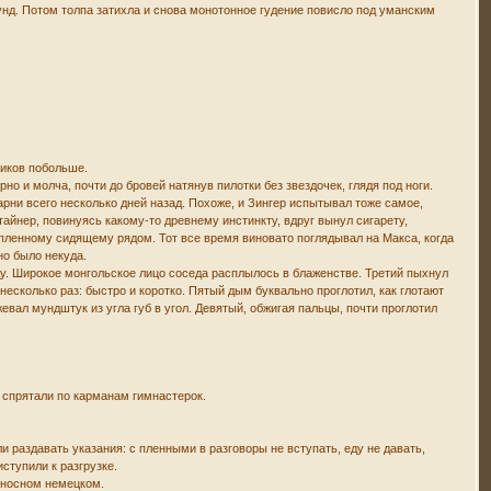
унд. Потом толпа затихла и снова монотонное гудение повисло под уманским
виков побольше.
но и молча, почти до бровей натянув пилотки без звездочек, глядя под ноги.
арни всего несколько дней назад. Похоже, и Зингер испытывал тоже самое,
тайнер, повинуясь какому-то древнему инстинкту, вдруг вынул сигарету,
пленному сидящему рядом. Тот все время виновато поглядывал на Макса, когда
но было некуда.
седу. Широкое монгольское лицо соседа расплылось в блаженстве. Третий пыхнул
несколько раз: быстро и коротко. Пятый дым буквально проглотил, как глотают
вал мундштук из угла губ в угол. Девятый, обжигая пальцы, почти проглотил
о спрятали по карманам гимнастерок.
аздавать указания: с пленными в разговоры не вступать, еду не давать,
ступили к разгрузке.
 сносном немецком.