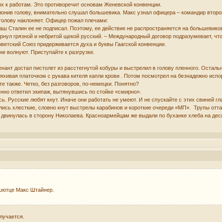
ых к работам. Это противоречит основам Женевской конвенции.
онив голову, внимательно слушал большевика. Макс узнал офицера – командир второй
 голову наклоняет. Офицер пожал плечами:
ваш Сталин ее не подписал. Поэтому, ее действие не распространяется на большевик
дернул грязной и небритой щекой русский. – Международный договор подразумевает, ч
оветский Союз придерживается духа и буквы Гаагской конвенции.
не волнуют. Приступайте к разгрузке.
енант достал пистолет из расстегнутой кобуры и выстрелил в голову пленного. Осталь
ряхивая платочком с рукава кителя капли крови . Потом посмотрел на безнадежно испо
е также. Четко, без разговоров, по-немецки. Понятно?
женно ответил экипаж, вытянувшись по стойке «смирно».
сь. Русские любят кнут. Иначе они работать не умеют. И не спускайте с этих свиней гл
лись хлесткие, словно кнут выстрелы карабинов и короткие очереди «МП». Трупы отт
 двинулась в сторону Николаева. Красноармейцам же выдали по буханке хлеба на дес
ршютце Макс Штайнер.
олучается.