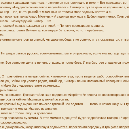
гружены к двадцати ноль-ноль, - лениво он повторял одно и тоже. – Вот накладная, во
экипажу «Блудного сына» вовсе не улыбалось. Впятером тут за день не управишься, не
 Зингер. – Не, я что, рыжий? Остальные на теплом море задницы коптят, а я?
нул водитель танка Клаус Мюллер. – А задница твоя еще с Дубно подкопченая. Хоть сей
оняла, - махнул рукой Зингер. – Эх…
с, похожий на рык, раздался за спиной. – Почему простаивает машина.
было рапортовать Вейнингер командиру батальона, но тот перебил его:
ло?
е сотни километров за спиной, мы даже пообедать не успели, и тут, оказывается, у ты
 Тут рядом лагерь русских военнопленных, мы его проезжали, возле моста, герр гаупт
зке. Все равно им делать нечего, отдохнули после боев. И мы быстрее справимся и с
. Отправляйтесь в лагерь, сейчас я позвоню туда, пусть выделят работоспособных в
ица», Вейнингер уселся рядом, Штайнер, Зингер и вечно молчаливый наводчик Шёнинг
отя Макс бы с удовольствием размялся…
три машины.
руль эсэсманов. Грозная табличка с надписью «Ферботен!» висела на свежепокрашенн
увшегося из кабины Мюллера длинный эсэсман.
на грозный вид охранника почесал грязный нос водитель. – Позвони начальнику, мы ту
 тронулся с места. Мюллер взъярился:
м вместе с тобой, лягуша древесная!
вор пистолета-пулемета. В этот момент в дощатой будке задребезжал телефон. Через
рмфюрер разрешил.
р и, дождавшись, когда шлагбаум поднимется, переключил передачу и тронулся вперед