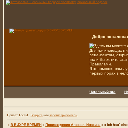
Добро пожаловат
Здесь вы можете 
Для начинающих пис
рецензентам, открыт
Если Вы хотите стат
Правилами.
Это поможет вам лу
первых порах в нел
Читальный зал
Н
Привет, Гость!
Войдите
или
зарегистрируйтесь
.
»
В ВИХРЕ ВРЕМЕН
»
Произведения Алексея Ивакина
»
» Ich hatt' e