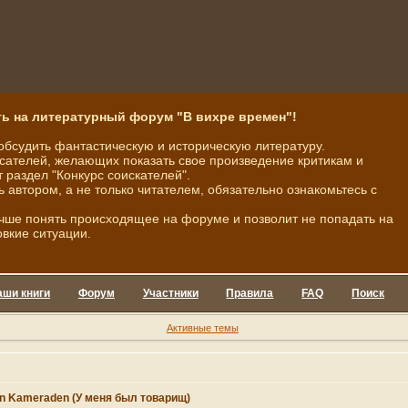
ь на литературный форум "В вихре времен"!
обсудить фантастическую и историческую литературу.
ателей, желающих показать свое произведение критикам и
 раздел "Конкурс соискателей".
ь автором, а не только читателем, обязательно ознакомьтесь с
чше понять происходящее на форуме и позволит не попадать на
овкие ситуации.
аши книги
Форум
Участники
Правила
FAQ
Поиск
Активные темы
inen Kameraden (У меня был товарищ)