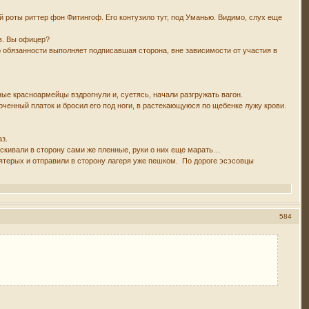
 роты риттер фон Фитингоф. Его контузило тут, под Уманью. Видимо, слух еще
ов. Вы офицер?
то обязанности выполняет подписавшая сторона, вне зависимости от участия в
ные красноармейцы вздрогнули и, суетясь, начали разгружать вагон.
рченный платок и бросил его под ноги, в растекающуюся по щебенке лужу крови.
аз.
аскивали в сторону сами же пленные, руки о них еще марать…
ятерых и отправили в сторону лагеря уже пешком. По дороге эсэсовцы
584