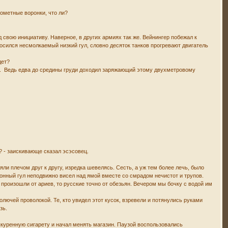
нометные воронки, что ли?
свою инициативу. Наверное, в других армиях так же. Вейнингер побежал к
сился несмолкаемый низкий гул, словно десяток танков прогревают двигатель
дет?
ост. Ведь едва до средины груди доходил заряжающий этому двухметровому
д? - заискивающе сказал эсэсовец.
и плечом друг к другу, изредка шевелясь. Сесть, а уж тем более лечь, было
тонный гул неподвижно висел над ямой вместе со смрадом нечистот и трупов.
 произошли от ариев, то русские точно от обезьян. Вечером мы бочку с водой им
колючей проволокой. Те, кто увидел этот кусок, взревели и потянулись руками
зь.
ыкуренную сигарету и начал менять магазин. Паузой воспользовались