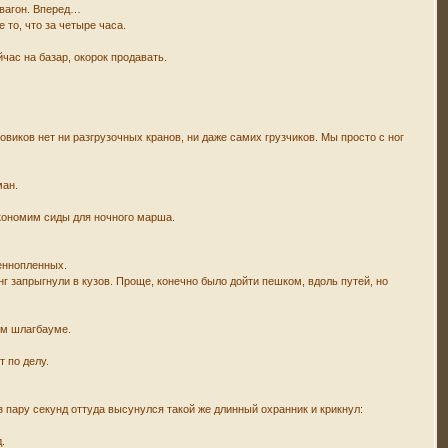
т вагон. Вперед…
 то, что за четыре часа.
час на базар, окорок продавать.
ловиков нет ни разгрузочных кранов, ни даже самих грузчиков. Мы просто с ног
ман.
экономим сиды для ночного марша.
оеннопленных.
 запрыгнули в кузов. Проще, конечно было дойти пешком, вдоль путей, но
ом шлагбауме.
т по делу.
 пару секунд оттуда высунулся такой же длинный охранник и крикнул:
.