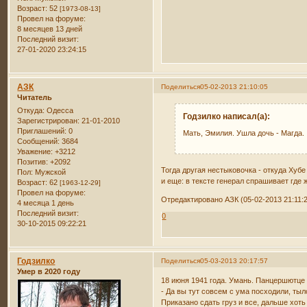
Возраст:
52
[1973-08-13]
Провел на форуме:
8 месяцев 13 дней
Последний визит:
27-01-2020 23:24:15
АЗК
Поделиться
05-02-2013 21:10:05
Читатель
Откуда:
Одесса
Годзилко написал(а):
Зарегистрирован
: 21-01-2010
Приглашений:
0
Мать, Эмилия. Ушла дочь - Магда.
Сообщений:
3684
Уважение:
+3212
Позитив:
+2092
Тогда другая нестыковочка - откуда Хубе
Пол:
Мужской
и еще: в тексте генерал спрашивает где ж
Возраст:
62
[1963-12-29]
Провел на форуме:
Отредактировано АЗК (05-02-2013 21:11:
4 месяца 1 день
Последний визит:
0
30-10-2015 09:22:21
Годзилко
Поделиться
05-03-2013 20:17:57
Умер в 2020 году
18 июня 1941 года. Умань. Панцершютце
- Да вы тут совсем с ума посходили, ты
Приказано сдать груз и все, дальше хоть 