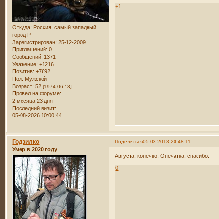
+1
Откуда:
Россия, самый западный
город Р
Зарегистрирован
: 25-12-2009
Приглашений:
0
Сообщений:
1371
Уважение:
+1216
Позитив:
+7692
Пол:
Мужской
Возраст:
52
[1974-06-13]
Провел на форуме:
2 месяца 23 дня
Последний визит:
05-08-2026 10:00:44
Годзилко
Поделиться
05-03-2013 20:48:11
Умер в 2020 году
Августа, конечно. Опечатка, спасибо.
0