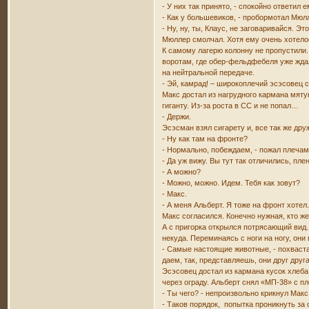
- У них так принято, - спокойно ответил 
- Как у большевиков, - пробормотал Мюл
- Ну, ну, ты, Клаус, не заговаривайся. Эт
Мюллер смолчал. Хотя ему очень хотелос
К самому лагерю колонну не пропустили.
воротам, где обер-фельдфебеля уже жда
на нейтральной передаче.
- Эй, камрад! – широкоплечий эсэсовец 
Макс достал из нагрудного кармана мяту
гиганту. Из-за роста в СС и не попал…
- Держи.
Эсэсман взял сигарету и, все так же др
- Ну как там на фронте?
- Нормально, побеждаем, - пожал плеча
- Да уж вижу. Вы тут так отличились, пл
- А можно?
- Можно, можно. Идем. Тебя как зовут?
- Макс.
- А меня Альберт. Я тоже на фронт хотел
Макс согласился. Конечно нужная, кто ж
А с пригорка открылся потрясающий вид.
некуда. Переминаясь с ноги на ногу, он
- Самые настоящие животные, - похваста
даем, так, представляешь, они друг дру
Эсэсовец достал из кармана кусок хлеба,
через ограду. Альберт снял «МП-38» с пл
- Ты чего? - непроизвольно крикнул Макс
- Таков порядок, попытка проникнуть за