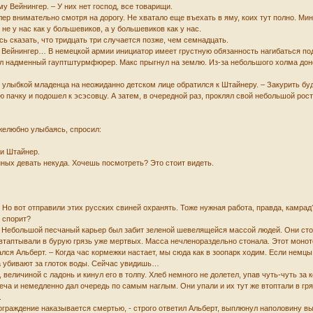
ему Вейнингер. – У них нет господ, все товарищи.
лер внимательно смотря на дорогу. Не хватало еще въехать в яму, коих тут полно. Ми
о не у нас как у большевиков, а у большевиков как у нас.
ь сказать, что тридцать три случается позже, чем семнадцать.
 Вейнингер… В немецкой армии инициатор имеет грустную обязанность нагибаться под 
л надменный гауптштурмфюрер. Макс прыгнул на землю. Из-за небольшого холма доно
с улыбкой младенца на неожиданно детском лице обратился к Штайнеру. – Закурить бу
ю пачку и подошел к эсэсовцу. А затем, в очередной раз, проклял свой небольшой р
ужелюбно улыбаясь, спросил:
ми Штайнер.
енных девать некуда. Хочешь посмотреть? Это стоит видеть.
. Но вот отправили этих русских свиней охранять. Тоже нужная работа, правда, камра
е спорит?
 Небольшой песчаный карьер был забит зеленой шевелящейся массой людей. Они стоял
и втаптывали в бурую грязь уже мертвых. Масса нечленораздельно стонала. Этот моно
лся Альберт. – Когда час кормежки настает, мы сюда как в зоопарк ходим. Если немцы
га убивают за глоток воды. Сейчас увидишь…
 величиной с ладонь и кинул его в толпу. Хлеб немного не долетел, упав чуть-чуть за 
еча и немедленно дал очередь по самым наглым. Они упали и их тут же втоптали в гря
.
 ограждение наказывается смертью, - строго ответил Альберт, выплюнул наполовину в