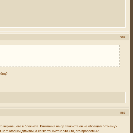
582
обед?
583
о черкавшего в блокноте. Внимания на ор танкиста он не обращал. Что ему?
я не тыловики дивизии, а ее же танкисты: это что, его проблемы?