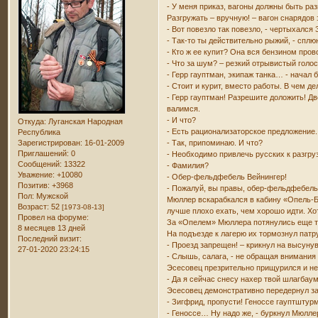
- У меня приказ, вагоны должны быть раз
Разгружать – вручную! – вагон снарядов 
- Вот повезло так повезло, - чертыхался
- Так-то ты действительно рыжий, - сплю
- Кто ж ее купит? Она вся бензином пров
- Что за шум? – резкий отрывистый голо
- Герр гауптман, экипаж танка… - начал 
- Стоит и курит, вместо работы. В чем де
- Герр гауптман! Разрешите доложить! Дв
валимся.
- И что?
Откуда:
Луганская Народная
- Есть рационализаторское предложение.
Республика
Зарегистрирован
: 16-01-2009
- Так, припоминаю. И что?
Приглашений:
0
- Необходимо привлечь русских к разгру
Сообщений:
13322
- Фамилия?
Уважение:
+10080
- Обер-фельдфебель Вейнингер!
Позитив:
+3968
- Пожалуй, вы правы, обер-фельдфебель
Пол:
Мужской
Мюллер вскарабкался в кабину «Опель-Бл
Возраст:
52
[1973-08-13]
лучше плохо ехать, чем хорошо идти. Х
Провел на форуме:
За «Опелем» Мюллера потянулись еще 
8 месяцев 13 дней
На подъезде к лагерю их тормознул пат
Последний визит:
- Проезд запрещен! – крикнул на высун
27-01-2020 23:24:15
- Слышь, салага, - не обращая внимания 
Эсесовец презрительно прищурился и не
- Да я сейчас снесу нахер твой шлагбау
Эсесовец демонстративно передернул зат
- Зигфрид, пропусти! Геноссе гауптшту
- Геноссе… Ну надо же, - буркнул Мюлле