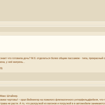
 знает что готовила дочь? М.б. отделаться более общим пассажем - типа, прекрасный 
ена, у неё мигрень...
29)
 Макс Штайнер.
ловики чертовы! – орал Вейнингер на пожилого флегматичного унтерфельдфебеля, что-т
трава не расти. А то, что разгрузкой из вагонов и погрузкой в в автомобили занимаютс