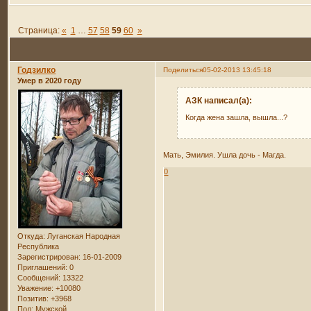
Страница:
«
1
…
57
58
59
60
»
Годзилко
Поделиться
05-02-2013 13:45:18
Умер в 2020 году
АЗК написал(а):
Когда жена зашла, вышла...?
Мать, Эмилия. Ушла дочь - Магда.
0
Откуда:
Луганская Народная
Республика
Зарегистрирован
: 16-01-2009
Приглашений:
0
Сообщений:
13322
Уважение:
+10080
Позитив:
+3968
Пол:
Мужской