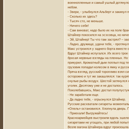
военнопленные и самый ушлый дотянулся
небом.
- Звери, - улыбнулся Альберт и закинул 
- Сколько их здесь?
- Тысяч сто, не меньше.
- Ничего себе!
- Сам виноват, надо было их на поле бра
Штайнер покосился на эсэсовца, но ниче
- Эй, Штайнер! Ты что там застрял? – за
- Ладно, дружище, удачи тебе, - протян
Макс устроился у заднего борта вместе с
Вдруг Штайнер испугался. Их всего трое
бросая нервные взгляды на пленных. Но т
прикурил. Ароматный дым поплыл под те
грузовик попадал колесом в ямку и русс
Пряча взгляд, русский торопливо взял си
осторожно и тут же закашлялся: так куря
снулые рыбы воздух. Шестой затянулся н
уголек. Десятому уже и не досталось.
Поколебавшись, Макс достал полупустую
- Не заработали еще.
- Да ладно тебе, - огрызнулся Штайнер.
Русские расхватали сигареты моментальн
«Опель» остановился. Хлопнула дверь.
- Приехали! Выгружайтесь!
Красноармейцев выстроили вдоль эшелон
сигаретами не угощать, при любой попыт
Возле вагона Штайнера вдруг произошла 