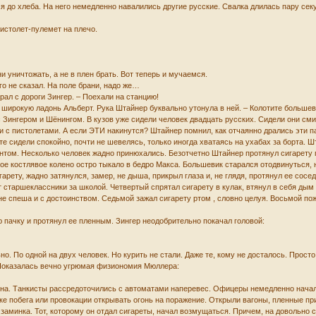
 до хлеба. На него немедленно навалились другие русские. Свалка длилась пару сек
пистолет-пулемет на плечо.
ни уничтожать, а не в плен брать. Вот теперь и мучаемся.
го не сказал. На поле брани, надо же…
орал с дороги Зингер. – Поехали на станцию!
ул широкую ладонь Альберт. Рука Штайнер буквально утонула в ней. – Колотите больше
 Зингером и Шёнингом. В кузов уже сидели человек двадцать русских. Сидели они смир
 и с пистолетами. А если ЭТИ накинутся? Штайнер помнил, как отчаянно дрались эти п
е сидели спокойно, почти не шевелясь, только иногда хватаясь на ухабах за борта. Ш
нтом. Несколько человек жадно принюхались. Безотчетно Штайнер протянул сигарету 
кое костлявое колено остро тыкало в бедро Макса. Большевик старался отодвинуться, 
гарету, жадно затянулся, замер, не дыша, прикрыл глаза и, не глядя, протянул ее со
т старшеклассники за школой. Четвертый спрятал сигарету в кулак, втянул в себя дым 
е спеша и с достоинством. Седьмой зажал сигарету ртом , словно целуя. Восьмой поже
 пачку и протянул ее пленным. Зингер неодобрительно покачал головой:
о. По одной на двух человек. Но курить не стали. Даже те, кому не досталось. Прост
 Показалась вечно угрюмая физиономия Мюллера:
а. Танкисты рассредоточились с автоматами наперевес. Офицеры немедленно начали р
ке побега или провокации открывать огонь на поражение. Открыли вагоны, пленные при
заминка. Тот, которому он отдал сигареты, начал возмущаться. Причем, на довольно