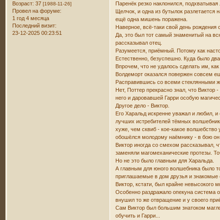
Возраст:
37
Паренёк резко наклонился, подхватывая
[1988-11-26]
Провел на форуме:
Щелчок, и одна из бутылок разлетается 
1 год 4 месяца
ещё одна мишень поражена.
Последний визит:
Наверное, всё-таки свой день рождения 
23-12-2025 00:23:51
Да, это был тот самый знаменитый на вс
рассказывал отец.
Разумеется, приёмный. Потому как насто
Естественно, безуспешно. Куда было дв
Впрочем, что не удалось сделать им, ка
Волдеморт оказался повержен совсем ещё
Расправившись со всеми стеклянными же
Нет, Поттер прекрасно знал, что Виктор -
него и даровавшей Гарри особую магичес
Другое дело - Виктор.
Его Харальд искренне уважал и любил, и 
лучших истребителей тёмных волшебников
хуже, чем сквиб - кое-какое волшебство
обошёлся молодому наёмнику - в бою он 
Виктор иногда со смехом рассказывал, чт
заменяли магомеханические протезы. Точ
Но не это было главным для Харальда.
А главным для юного волшебника было то
приглашаемые в дом друзья и знакомые 
Виктор, кстати, был крайне невысокого м
Особенно раздражало опекуна система о
внушил то же отвращение и у своего при
Сам Виктор был большим знатоком маглов
обучить и Гарри...