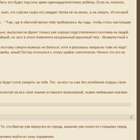
убить его будет под силу даже одиннадцатилетнему ребёнку. Если он, конечно,
 знал, что совсем скоро его ожидает битва не на жизнь, а на смерть. Из которой
х. - "Там, где в обычной жизни тебе требовались бы годы, чтобы стать настоящим
ьно, выпуская на фронт только уже хорошо подготовленного охотника на людей.
айший, но зато в итоге появлялся натуральный крысиный тигр - безжалостный и
, поэтому смерти можешь не бояться, хотя и рисковать напрасно тоже не надо".
рамбы, юный Поттер относился к этому крайне скептически. Ничего это его не
 будет готов умереть за тебя. Тех, за кого ты сам без колебания отдашь свою
 несмотря на все свои знания оставался мальчишкой, чьими любимыми книгами
3
 То, что Виктор уже вернулся из города, мальчик уже понял по стоящему перед
ративно выйти из зоны поражения.