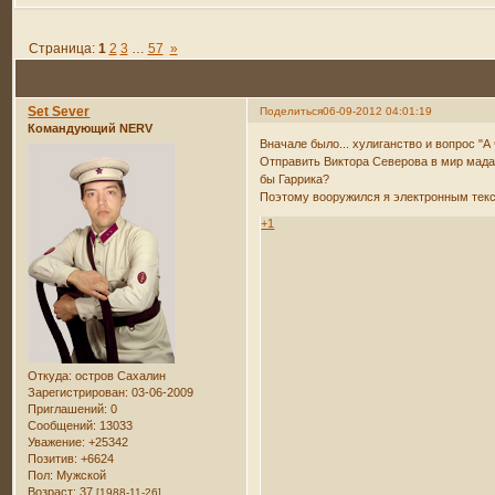
Страница:
1
2
3
…
57
»
Set Sever
Поделиться
06-09-2012 04:01:19
Командующий NERV
Вначале было... хулиганство и вопрос "А
Отправить Виктора Северова в мир мада
бы Гаррика?
Поэтому вооружился я электронным текс
+1
Откуда:
остров Сахалин
Зарегистрирован
: 03-06-2009
Приглашений:
0
Сообщений:
13033
Уважение:
+25342
Позитив:
+6624
Пол:
Мужской
Возраст:
37
[1988-11-26]