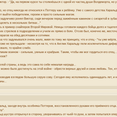
Виктор. - "Да, на первом курсе ты столкнёшься с одной из частиц души Волдеморта, но 
, но отец никогда не относился к Поттеру как к ребёнку. Уже с самого детства Харальд
ет выйти победителем, героем и просто сильным магом.
гда задумчиво ронял Виктор, сидя вечером перед зажжённым камином с сигаретой в зуба
целеть в нескольких битвах..."
ь в пример снайперов Второй Мировой. Немцы готовили каждого бойца долго и тщател
х стрелков в подразделении и учили их прямо в боях. Отсев был, конечно же, жесточ
врагов на обед десятками и сотнями.
а что задумывался очень мало, живя по тому же принципу, что и отец - "ты уже мёртв
 тоже не прельщали - несмотря на то, что в Англии Харальду пели исключительно дифи
овало, то крайне слабо.
ликим воином - сильным, умным и храбрым. Таким, чтобы им мог гордиться его отец...
изов?
лой страны, а ведь это сама по себе немалая награда...
можно было достигнуть на этой войне - обрести верных друзей и свою любовь. Тех, кто
проводив взглядом большую серую сову. Сегодня ему исполнилось одиннадцать лет, и
ны...
альд, заходя внутрь особняка Поттеров, восстановленного руками его приёмного отца.
ру".
ьд шустро отпрыгнул в сторону, уворачиваясь от чьей-то руки, а затем попытался опе