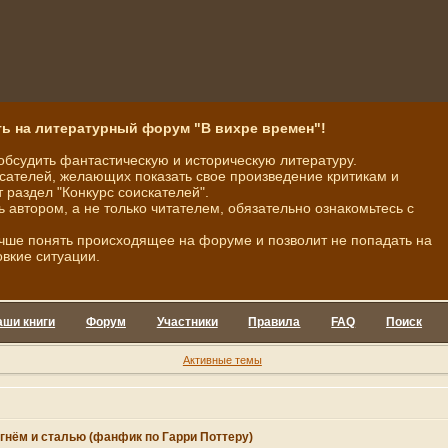
ь на литературный форум "В вихре времен"!
обсудить фантастическую и историческую литературу.
ателей, желающих показать свое произведение критикам и
 раздел "Конкурс соискателей".
ь автором, а не только читателем, обязательно ознакомьтесь с
чше понять происходящее на форуме и позволит не попадать на
овкие ситуации.
аши книги
Форум
Участники
Правила
FAQ
Поиск
Активные темы
гнём и сталью (фанфик по Гарри Поттеру)