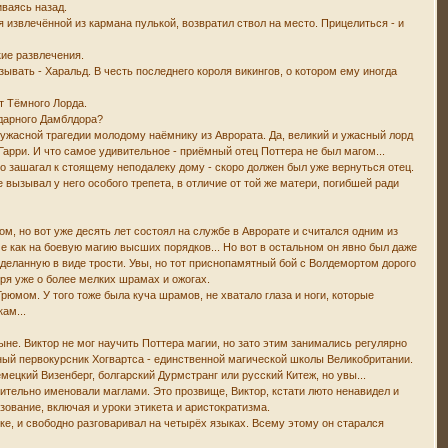
иваясь назад.
 извлечённой из кармана пулькой, возвратил ствол на место. Прицелиться - и
кие развлечения.
ывать - Харальд. В честь последнего короля викингов, о котором ему иногда
т Тёмного Лорда.
ндарного Дамблдора?
 ужасной трагедии молодому наёмнику из Аврората. Да, великий и ужасный лорд
арри. И что самое удивительное - приёмный отец Поттера не был магом...
о зашагал к стоящему неподалеку дому - скоро должен был уже вернуться отец.
 не вызывал у него особого трепета, в отличие от той же матери, погибшей ради
гом, но вот уже десять лет состоял на службе в Аврорате и считался одним из
е как на боевую магию высших порядков... Но вот в остальном он явно был даже
сделанную в виде трости. Увы, но тот приснопамятный бой с Волдемортом дорого
оря уже о более мелких шрамах и ожогах.
рюмом. У того тоже была куча шрамов, не хватало глаза и ноги, которые
ам...
ыне. Виктор не мог научить Поттера магии, но зато этим занимались регулярно
ный первокурсник Хогвартса - единственной магической школы Великобритании.
мецкий Визенберг, болгарский Дурмстранг или русский Китеж, но увы...
ительно именовали маглами. Это прозвище, Виктор, кстати люто ненавидел и
зование, включая и уроки этикета и аристократизма.
ке, и свободно разговаривал на четырёх языках. Всему этому он старался