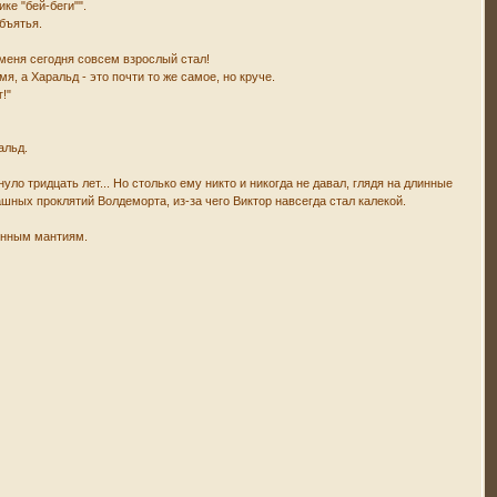
ке "бей-беги"".
бъятья.
у меня сегодня совсем взрослый стал!
, а Харальд - это почти то же самое, но круче.
!"
альд.
уло тридцать лет... Но столько ему никто и никогда не давал, глядя на длинные
ашных проклятий Волдеморта, из-за чего Виктор навсегда стал калекой.
ионным мантиям.