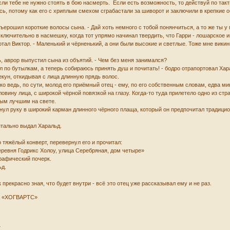
если тебе не нужно стоять в бою насмерть. Если есть возможность, то действуй по такти
сь, потому как его с хриплым смехом сграбастали за шиворот и заключили в крепкие о
.
взъерошил короткие волосы сына. - Дай хоть немного с тобой понянчиться, а то же ты 
лючительно в насмешку, когда тот упрямо начинал твердить, что Гарри - лошарское имя
хотал Виктор. - Маленький и чёрненький, а они были высокие и светлые. Тоже мне викинг
ь, аврор выпустил сына из объятий. - Чем без меня занимался?
л по бутылкам, а теперь собираюсь принять душ и почитать! - бодро отрапортовал Хар
екун, откидывая с лица длинную прядь волос.
ко ведь, по сути, молод его приёмный отец - ему, по его собственным словам, едва мин
вину лица, с широкой чёрной повязкой на глазу. Когда-то туда прилетело одно из стр
мым лучшим на свете.
унул руку в широкий карман длинного чёрного плаща, который он предпочитал традиц
нтально выдал Харальд.
тяжёлый конверт, перевернул его и прочитал:
деревня Годрикс Холоу, улица Серебряная, дом четыре»
рафический почерк.
ьд.
 прекрасно зная, что будет внутри - всё это отец уже рассказывал ему и не раз.
 «ХОГВАРТС»
т