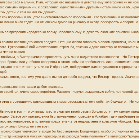
авил сам себя мальчик. Имя, которым его называли в детстве ему категорически не нр
а его самыми верными и, к сожалению, единственными друзьями стали книги из обшир
гих детей, с кем он мог бы дружить.
я как взрослый и общаться исключительно со взрослыми - сослуживцами и немногочи
и можно было ездить на отцовском джипе на рыбалку и охоту, беседовать и спорить о 
онимал презрения чародеев ко всему неволшебному. И даже то, скольких приспешников
ак самого настоящего юного солдата. Отец не любил говорить о своём прошлом, но он 
всего. Рукопашный бой и фехтование, стрельба, тактика и даже некоторые познания в 
а что не вышло...
тяжёлым, а Виктор начинал проявлять чуть ли не садистские наклонности... Но Поттер 
арш-броска или учебного спарринга с отцом, обычно требовалось лишь вспомнить св
 в стране его считают чуть ли не Избранным, победившим самого ужасного террориста
юдей.
столько всего, поэтому уже давно вынес для себя вердикт, что Виктор - пророк. Иначе
о рассказов и вставали дыбом волосы...
 он вернётся, очень скоро вернётся. Развяжет новую гражданскую войну, но главной це
да отец с совершенно равнодушным видом рассказывал ему события будущего... Не ярко
 обвинили в том, что он выдал место укрытия твоей семьи Волдеморту, тем самым пред
одно. За все эти прегрешения был пожизненно помещён в Азкабан, где и пребывает по
олностью невиновен, а истинный предатель - этот недоделанный крысомаг ублюдок Пиде
м он знал, Виктор ему не врёт.
к можно будет уничтожить вроде бы бессмертного Волдеморта, особого отчаянья не был
ют и где находятся миссия переходила из разряда "невыполнимых" в категорию "трудн