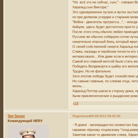
"Но всё это не сейчас, сын," - говорил 
Харальд сын Виктора."
Это одновременно пугало и жутко льстило
он при должном усердии и старании мож
"Война - двигатель прогресса...", - ино
бойцом, здесь будет достаточно просто у
После этого отец обычно любил приводит
Русские же обычно собирали сотню лучши
смертельно опасный боец, который жрал 
О своей собственной смерти Харальд пок
Слава, награды и геройские почести его
интересовало... Или даже если и интерес
Самой его главной мечтой было стать ве
Победить Волдеморта и шайку его жопол
Трудно. Но не фатально.
Зато итогом победы будет спокойствие це
Но самым главным, по словам отца, чего 
жизнь...
Харальд Поттер шагал в сторону дома, 
были приключенческие и рыцарские рома
+19
Set Sever
Поделиться
06-09-2012 04:02:30
Командующий NERV
- Я дома! - жизнерадостно оповестил Хар
гаражом чёрному отцовскому "лэнд рове
Заметив какое-то движение слева, Харал