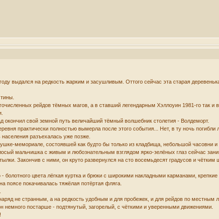
 году выдался на редкость жарким и засушливым. Оттого сейчас эта старая деревень
стины.
очисленных рейдов тёмных магов, а в ставший легендарным Хэллоуин 1981-го так и в
и.
ад окончил свой земной путь величайший тёмный волшебник столетия - Волдеморт.
еревня практически полностью вымерла после этого события... Нет, в ту ночь погибли
ь населения разъехалась уже позже.
евушке-мемориале, состоявшей как будто бы только из кладбища, небольшой часовни и
осый мальчишка с живым и любознательным взглядом ярко-зелёных глаз сейчас заним
ылки. Закончив с ними, он круто развернулся на сто восемьдесят градусов и чётким 
о - болотного цвета лёгкая куртка и брюки с широкими накладными карманами, крепки
на поясе покачивалась тяжёлая потёртая фляга.
.
 наряд не странным, а на редкость удобным и для пробежек, и для рейдов по местным л
он немного постарше - подтянутый, загорелый, с чёткими и уверенными движениями.
!