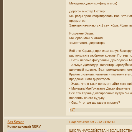
Международной конфед. магов)
Дорогой мистер Поттер!
Мы рады проинформировать Вас, что Вам
предметов.
Занятия начинаются 1 сентября. Ждем в
Искренне Ваша,
Минерва МакГонагалл,
заместитель директора
Всё это Харальд прочитал вслух Виктору
растянулся в любимом кресле. Поттер по
- Вот и первые фигуранты. Дамблдор и М
- Альбус Дамблдор. Директор чародейско
циничный политик. Без промедления поже
Крайне сильный легимент - поэтому в его
предложенного директором.
- Жаль, что я так и не смог найти кого-н
- Минерва МакГонагалл. Декан факультет
Всё это Харальд отбарабанил будто бы к
повлиять на его судьбу.
- Gutt. Что там дальше в письме?
+17
Set Sever
Поделиться
06-09-2012 04:02:42
Командующий NERV
ШКОЛА ЧАРОДЕЙСТВА И ВОЛШЕБСТВА