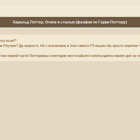
Харальд Поттер. Огнём и сталью (фанфик по Гарри Поттеру)
 что если?"
м Роулинг? Да запросто. Но с вселением в тело самого ГП вышел бы просто перепев 
том первой части Поттерианы и методом жесточайшего копитыздинга наваял дня за ч