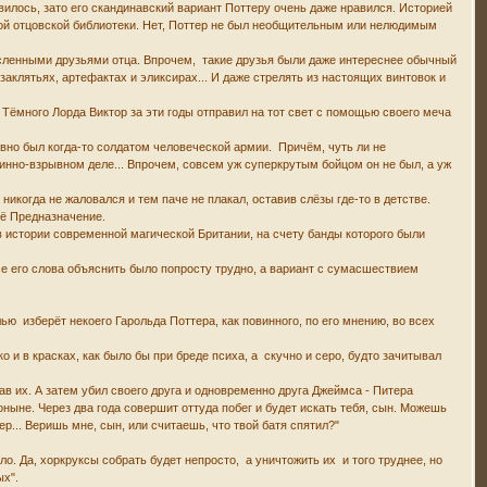
авилось, зато его скандинавский вариант Поттеру очень даже нравился. Историей
ной отцовской библиотеки. Нет, Поттер не был необщительным или нелюдимым
сленными друзьями отца. Впрочем, такие друзья были даже интереснее обычный
заклятьях, артефактах и эликсирах... И даже стрелять из настоящих винтовок и
 Тёмного Лорда Виктор за эти годы отправил на тот свет с помощью своего меча
явно был когда-то солдатом человеческой армии. Причём, чуть ли не
минно-взрывном деле... Впрочем, совсем уж суперкрутым бойцом он не был, а уж
никогда не жаловался и тем паче не плакал, оставив слёзы где-то в детстве.
оё Предназначение.
 в истории современной магической Британии, на счету банды которого были
 все его слова объяснить было попросту трудно, а вариант с сумасшествием
лью изберёт некоего Гарольда Поттера, как повинного, по его мнению, во всех
 и в красках, как было бы при бреде психа, а скучно и серо, будто зачитывал
ав их. А затем убил своего друга и одновременно друга Джеймса - Питера
ныне. Через два года совершит оттуда побег и будет искать тебя, сын. Можешь
р... Веришь мне, сын, или считаешь, что твой батя спятил?"
о. Да, хоркруксы собрать будет непросто, а уничтожить их и того труднее, но
ых".