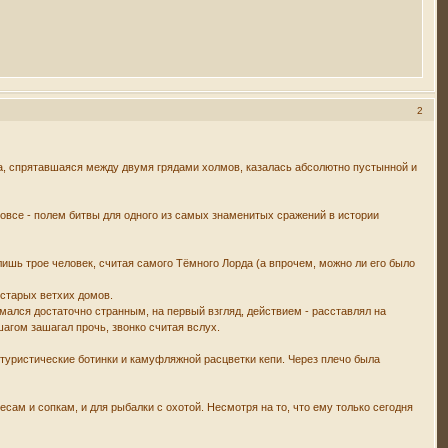
2
ка, спрятавшаяся между двумя грядами холмов, казалась абсолютно пустынной и
овсе - полем битвы для одного из самых знаменитых сражений в истории
 лишь трое человек, считая самого Тёмного Лорда (а впрочем, можно ли его было
 старых ветхих домов.
ался достаточно странным, на первый взгляд, действием - расставлял на
шагом зашагал прочь, звонко считая вслух.
е туристические ботинки и камуфляжной расцветки кепи. Через плечо была
есам и сопкам, и для рыбалки с охотой. Несмотря на то, что ему только сегодня