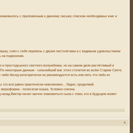
ознакомьтесь с приложенным к данному письму списком необходимых книг и
башку, снял с себя перевязь с двумя пистолетами и с видимым удовольствием
 на подоконник.
го и простодушного светлого волшебника. но на самом деле расчётливый и
. По некоторым данным - сильнейший маг этого столетия во всём Старом Свете.
х-либо бесед категорически не рекомендуется есть или пить что-либо из
оды это всё равно практически невозможно... Ладно, продолжай.
 звероформа - полосатая кошка. Условно союзна.
д назад Виктор начал заочно знакомиться сына с теми, кто в будущем может
4