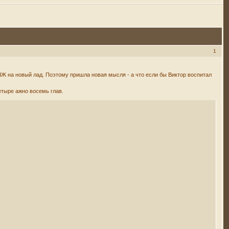
1
ЧЖ на новый лад. Поэтому пришла новая мысля - а что если бы Виктор воспитал
етыре ажно восемь глав.