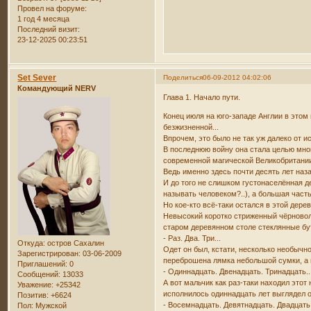
Провел на форуме:
1 год 4 месяца
Последний визит:
23-12-2025 00:23:51
Set Sever
Поделиться
06-09-2012 04:02:06
Командующий NERV
Глава 1. Начало пути.
Конец июля на юго-западе Англии в этом
безжизненной...
Впрочем, это было не так уж далеко от и
В последнюю войну она стала целью мног
современной магической Великобритани
Ведь именно здесь почти десять лет наз
И до того не слишком густонаселённая д
называть человеком?..), а большая част
Но кое-кто всё-таки остался в этой дер
Невысокий коротко стриженный чёрновол
старом деревянном столе стеклянные бут
- Раз. Два. Три...
Откуда:
остров Сахалин
Одет он был, кстати, несколько необычн
Зарегистрирован
: 03-06-2009
переброшена лямка небольшой сумки, а 
Приглашений:
0
- Одиннадцать. Двенадцать. Тринадцать..
Сообщений:
13033
А вот мальчик как раз-таки находил этот
Уважение:
+25342
исполнилось одиннадцать лет выглядел 
Позитив:
+6624
- Восемнадцать. Девятнадцать. Двадцать
Пол:
Мужской