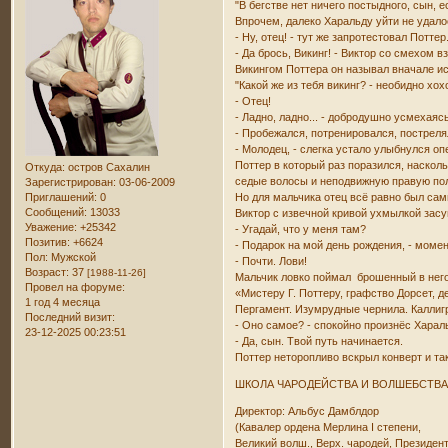
"В бегстве нет ничего постыдного, сын, 
Впрочем, далеко Харальду уйти не удало
- Ну, отец! - тут же запротестовал Поттер
- Да брось, Викинг! - Виктор со смехом 
Викингом Поттера он называл вначале иск
"Какой же из тебя викинг? - необидно хо
- Отец!
- Ладно, ладно... - добродушно усмехаяс
- Пробежался, потренировался, постреля
- Молодец, - слегка устало улыбнулся оп
Поттер в который раз поразился, насколь
Откуда:
остров Сахалин
седые волосы и неподвижную правую поло
Зарегистрирован
: 03-06-2009
Приглашений:
0
Но для мальчика отец всё равно был са
Сообщений:
13033
Виктор с извечной кривой ухмылкой зас
Уважение:
+25342
- Угадай, что у меня там?
Позитив:
+6624
- Подарок на мой день рождения, - моме
Пол:
Мужской
- Почти. Лови!
Возраст:
37
[1988-11-26]
Мальчик ловко поймал брошенный в него 
Провел на форуме:
«Мистеру Г. Поттеру, графство Дорсет, 
1 год 4 месяца
Пергамент. Изумрудные чернила. Каллиг
Последний визит:
- Оно самое? - спокойно произнёс Харал
23-12-2025 00:23:51
- Да, сын. Твой путь начинается.
Поттер неторопливо вскрыл конверт и так
ШКОЛА ЧАРОДЕЙСТВА И ВОЛШЕБСТВА
Директор: Альбус Дамблдор
(Кавалер ордена Мерлина I степени,
Великий волш., Верх. чародей, Президен