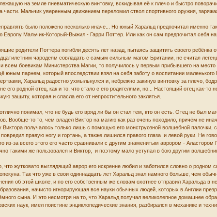
 лежащую на земле пневматическую винтовку, вскидывая её к плечо и быстро поворач
на части. Мальчик уверенным движением переломил ствол спортивного оружия, заряжая
справлять было положено несколько иначе... Но юный Харальд предпочитал именно та
ю Европу Мальчик-Который-Выжил - Гарри Поттер. Или как он сам предпочитал себя наз
ящие родители Поттера погибли десять лет назад, пытаясь защитить своего ребёнка о
адцатилетним чародеям совладать с самым сильным магом Британии, не считая леге
к и всем боевикам Министерства Магии, то получилось у первым прибывшего на место
 юным парнем, который впоследствии взял на себя заботу о воспитании маленького Г
ртвами, Харальд радостно ухмыльнулся и, небрежно закинув винтовку за плечо, бодр
 не его родной отец, как и то, что стало с его родителями, но... Настоящий отец как-то
кую защиту, которая и спасла его от непростительного заклятья.
отлично понимал, что не будь его вряд ли бы он стал тем, кто он есть. Отец не был ма
. Вообще-то то, чем владел Виктор на магию как раз очень походило, причём не инач
 у Виктора получалось только лишь с помощью его монструозной волшебной палочки, 
повредил правую ногу и гортань, а также лишился правого глаза и левой руки. Не гов
о из-за всего этого его часто сравнивали с другим знаменитым аврором - Аластором Г
но такими же пользовался и Виктор, и поэтому мало уступал в бою другим волшебник
, что жутковато выглядящий аврор его искренне любил и заботился словно о родном с
опекуна. Так что уже в свои одиннадцать лет Харальд знал намного больше, чем обыч
нения об этой школе, и по его собственным же словам охотнее отправил Харальда в не
бразования, начисто игнорирующая все науки обычных людей, которых в Англии презр
ёмного сына. И это несмотря на то, что Харальд получал великолепное домашнее обра
ских наук, имел поистине энциклопедические знания, разбирался в механике и техни