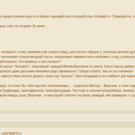
 предоставлено место в Школе чародейства и волшебства «Хогвартс». Пожалуйста, 
ашу сову не позднее 31 июля.
, который к этому времени уже скинул плащ, расстегнул чёрную с золотым шитьём ру
 окончанию чтения вводной части, оперативно переместился поближе к отцу, усевшись
акГонагалл. Что можешь о них сказать?
й школы "Хогвартс", верховный чародей Великобритании et cetera. Носит маску добро
ртвует даже детскими жизнями ради эфемерного "общего блага", как он его понимает
 присутствии нельзя думать чересчур "вольно". При попадании в его кабинет для каки
ибудь, кто смог бы тебя научить окклюменции... - вздохнул Виктор. - Впрочем, в твои г
а Грифиндор, преподаватель трансфигурации. Честная и сильная волшебница. Анимаг,
акой-нибудь урок. Впрочем, в некоторой степени это было правдой, ибо примерно с го
 «ХОГВАРТС»