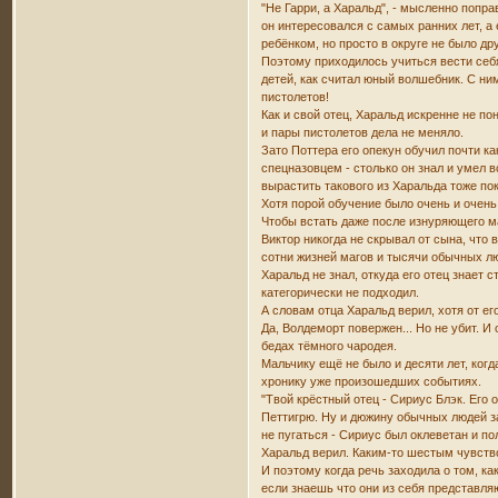
"Не Гарри, а Харальд", - мысленно попр
он интересовался с самых ранних лет, 
ребёнком, но просто в округе не было дру
Поэтому приходилось учиться вести себ
детей, как считал юный волшебник. С ним
пистолетов!
Как и свой отец, Харальд искренне не п
и пары пистолетов дела не меняло.
Зато Поттера его опекун обучил почти к
спецназовцем - столько он знал и умел 
вырастить такового из Харальда тоже пок
Хотя порой обучение было очень и очень 
Чтобы встать даже после изнуряющего м
Виктор никогда не скрывал от сына, что
сотни жизней магов и тысячи обычных л
Харальд не знал, откуда его отец знает 
категорически не подходил.
А словам отца Харальд верил, хотя от ег
Да, Волдеморт повержен... Но не убит. И
бедах тёмного чародея.
Мальчику ещё не было и десяти лет, ког
хронику уже произошедших событиях.
"Твой крёстный отец - Сириус Блэк. Его
Петтигрю. Ну и дюжину обычных людей за
не пугаться - Сириус был оклеветан и п
Харальд верил. Каким-то шестым чувство
И поэтому когда речь заходила о том, ка
если знаешь что они из себя представля