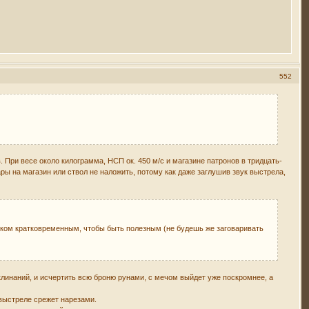
552
При весе около килограмма, НСП ок. 450 м/с и магазине патронов в тридцать-
ры на магазин или ствол не наложить, потому как даже заглушив звук выстрела,
ишком кратковременным, чтобы быть полезным (не будешь же заговаривать
клинаний, и исчертить всю броню рунами, с мечом выйдет уже поскромнее, а
 выстреле срежет нарезами.