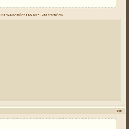
о и в чужую войну ввязался тоже случайно.
555