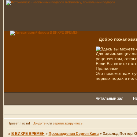
Добро пожаловат
Здесь вы можете 
Для начинающих пис
рецензентам, открыт
Если Вы хотите стат
Правилами.
Это поможет вам лу
первых порах в нел
Читальный зал
Н
Привет, Гость!
Войдите
или
зарегистрируйтесь
.
»
В ВИХРЕ ВРЕМЕН
»
Произведения Сергея Кима
»
Харальд Поттер. О