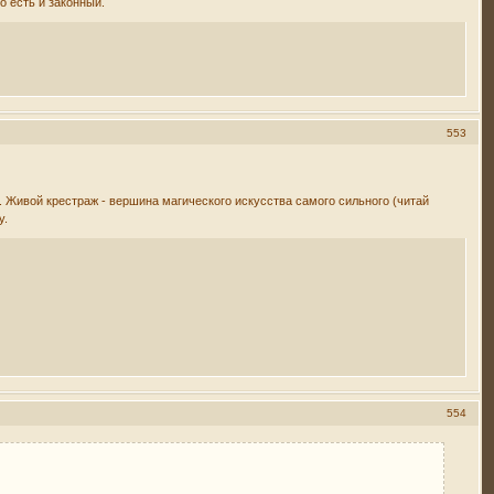
о есть и законный.
553
 Живой крестраж - вершина магического искусства самого сильного (читай
у.
554