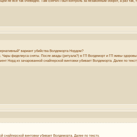
щей не всё так очевидно. Там ЕМНИП был контроль за незаконным оборот, а раз так, т
тернативный" вариант убийства Волдеморта Нордом?
. Чары фиделиуса сняты. После авады (ритуала?) в ГП Волдеморт и ГП живы-здоровы.
омент Норд из зачарованной снайперской винтовки убивает Волдеморта. Далее по текст
ой снайперской винтовки убивает Волдеморта. Далее по тексту.