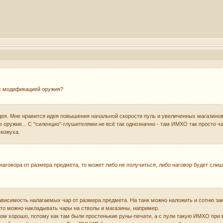
 с модификацией оружия?
ея. Мне нравится идея повышения начальной скорости пуль и увеличенных магазинов. 
оружие... С "силенцио"-глушителями не всё так однозначно - там ИМХО так просто ча
-кожуха.
 наговора от размера предмета, то может либо не получиться, либо наговор будет сл
ависимость налагаемых чар от размера предмета. На танк можно наложить и сотню за
ато можно накладывать чары на стволы и магазины, например.
ком хорошо, потому как там были простенькие руны-печати, а с пули такую ИМХО при