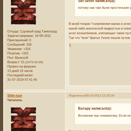
Set Sever написал(а):
потому как там были простенькие 
В моей теории "сопряжения магии и огне
какой-либо магической жидкостью и поме
Откуда:
Суровый град Танкоград
штат волшебников, клепающих такие пул
Зарегистрирован
: 19-08-2011
Так что "мои" братья Уизли пошли путем
Приглашений:
0
Сообщений:
326
0
Уважение:
+316
Позитив:
+323
Пол:
Мужской
Возраст:
51
[1975-02-06]
Провел на форуме:
13 дней 19 часов
Последний визит:
31-07-2019 07:41:40
Shin-san
Поделиться
30-10-2012 12:25:28
Читатель
Ватару написал(а):
Вспомнив про пневматику. Если не