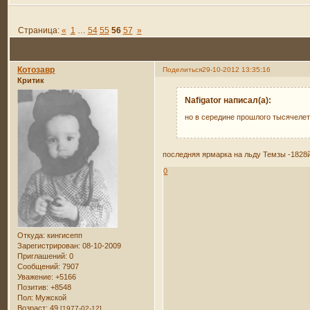
Страница:
«
1
…
54
55
56
57
»
Котозавр
Поделиться
29-10-2012 13:35:16
Критик
Nafigator написал(а):
но в середине прошлого тысячеле
последняя ярмарка на льду Темзы -182
0
Откуда:
кингисепп
Зарегистрирован
: 08-10-2009
Приглашений:
0
Сообщений:
7907
Уважение:
+5166
Позитив:
+8548
Пол:
Мужской
Возраст:
49
[1977-02-12]