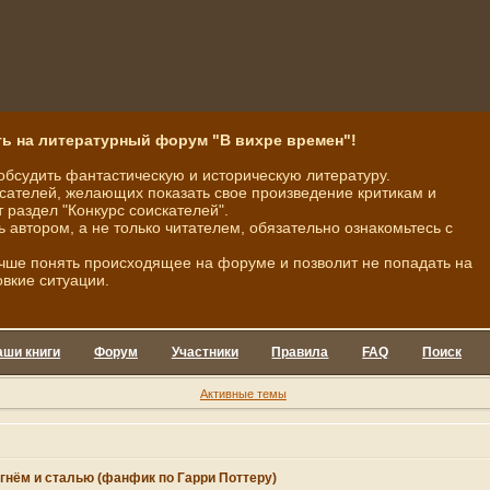
ь на литературный форум "В вихре времен"!
обсудить фантастическую и историческую литературу.
ателей, желающих показать свое произведение критикам и
 раздел "Конкурс соискателей".
ь автором, а не только читателем, обязательно ознакомьтесь с
чше понять происходящее на форуме и позволит не попадать на
овкие ситуации.
аши книги
Форум
Участники
Правила
FAQ
Поиск
Активные темы
гнём и сталью (фанфик по Гарри Поттеру)