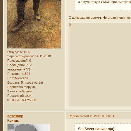
а с пули такую ИМХО при выстрел
С донышка не срежет. Но ограничения ес
0
Откуда:
Казань
Зарегистрирован
: 14-11-2010
Приглашений:
0
Сообщений:
2126
Уважение:
+771
Позитив:
+1524
Пол:
Мужской
Возраст:
54
[1972-01-25]
Провел на форуме:
2 месяца 0 дней
Последний визит:
01-03-2018 17:53:11
Котозавр
Поделиться
30-10-2012 00:06:04
Критик
Set Sever написал(а):