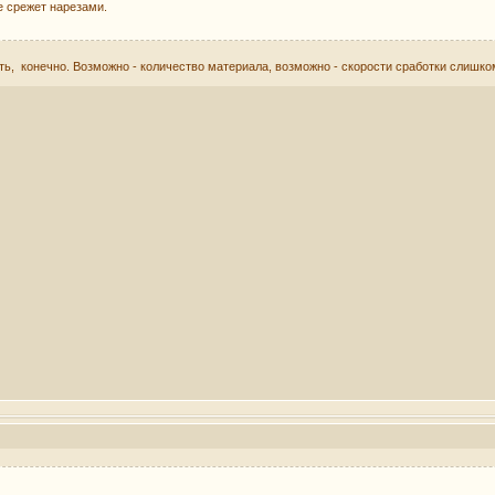
е срежет нарезами.
ть, конечно. Возможно - количество материала, возможно - скорости сработки слишко