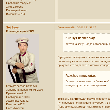
Провел на форуме:
1 год 1 месяц
Последний визит:
Вчера 09:40:34
Set Sever
Поделиться
29-10-2012 21:52:17
Командующий NERV
KuKHyT написал(а):
Кстати, а как у Норда сотоварищи
В разумных пределах - очень хорошая ид
сорок получаем весьма и весьма мощное 
придётся что-то делать с лязгом затвора
Rakshas написал(а):
Если есть зависимость "качества"
каждую пулю перед выстрелом).
Откуда:
остров Сахалин
Зарегистрирован
: 03-06-2009
Приглашений:
0
Сообщений:
13033
Тоже думаю, что будет разумно ввести з
Уважение:
+25342
пуля вообще почти ничего не удержит. З
Позитив:
+6624
Пример с пульками дл ярогатки не слиш
Пол:
Мужской