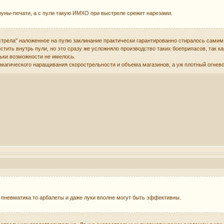
руны-печати, а с пули такую ИМХО при выстреле срежет нарезами.
стрела" наложенное на пулю заклинание практически гарантированно стиралось самим 
стить внутрь пули, но это сразу же усложняло производство таких боеприпасов, так 
ьки возможности не имелось.
 магического наращивания скорострельности и объема магазинов, а уж плотный огнево
 пневматика то арбалеты и даже луки вполне могут быть эффективны.