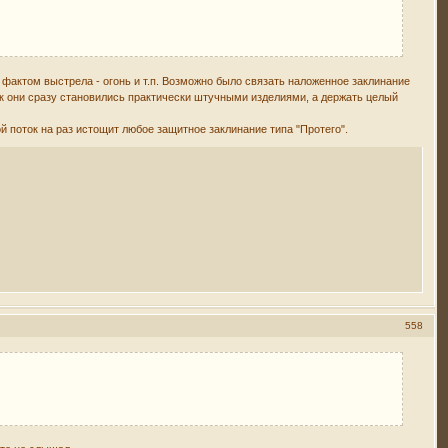
фактом выстрела - огонь и т.п. Возможно было связать наложенное заклинание
как они сразу становились практически штучными изделиями, а держать целый
й поток на раз истощит любое защитное заклинание типа "Протего".
558