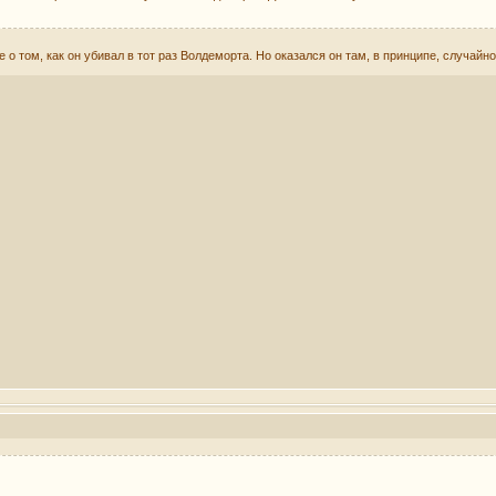
е о том, как он убивал в тот раз Волдеморта. Но оказался он там, в принципе, случайн