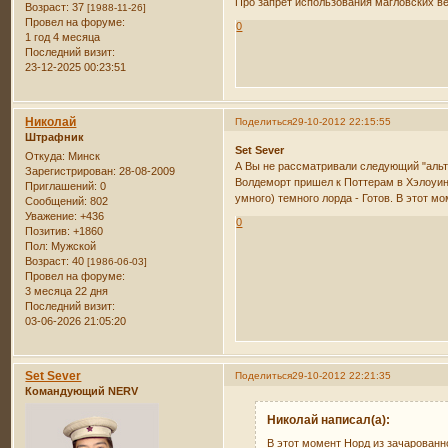
Про запрет использования магловских ве
Возраст:
37
[1988-11-26]
Провел на форуме:
0
1 год 4 месяца
Последний визит:
23-12-2025 00:23:51
Николай
Поделиться
29-10-2012 22:15:55
Штрафник
Set Sever
Откуда:
Минск
А Вы не рассматривали следующий "аль
Зарегистрирован
: 28-08-2009
Волдеморт пришел к Поттерам в Хэлоуин
Приглашений:
0
умного) темного лорда - Готов. В этот м
Сообщений:
802
Уважение:
+436
0
Позитив:
+1860
Пол:
Мужской
Возраст:
40
[1986-06-03]
Провел на форуме:
3 месяца 22 дня
Последний визит:
03-06-2026 21:05:20
Set Sever
Поделиться
29-10-2012 22:21:35
Командующий NERV
Николай написал(а):
В этот момент Норд из зачарованн