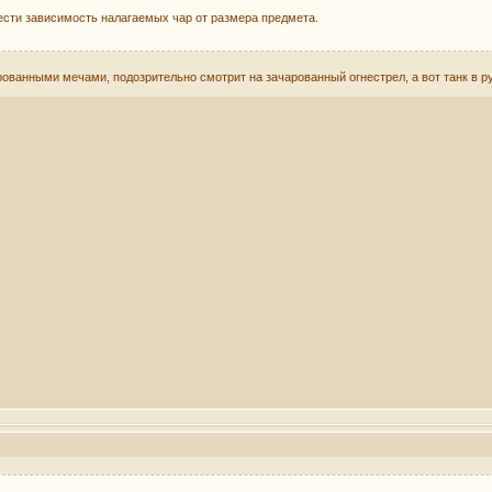
ести зависимость налагаемых чар от размера предмета.
рованными мечами, подозрительно смотрит на зачарованный огнестрел, а вот танк в ру