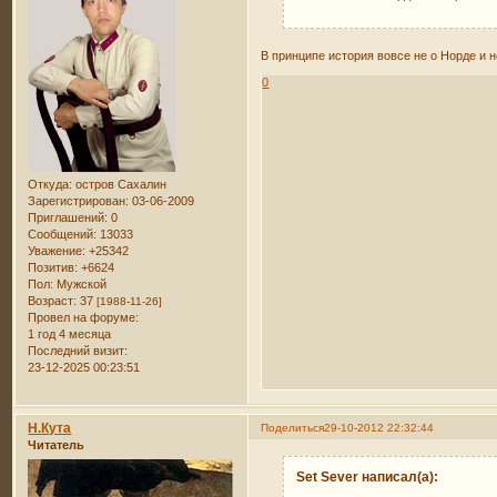
В принципе история вовсе не о Норде и н
0
Откуда:
остров Сахалин
Зарегистрирован
: 03-06-2009
Приглашений:
0
Сообщений:
13033
Уважение:
+25342
Позитив:
+6624
Пол:
Мужской
Возраст:
37
[1988-11-26]
Провел на форуме:
1 год 4 месяца
Последний визит:
23-12-2025 00:23:51
Н.Кута
Поделиться
29-10-2012 22:32:44
Читатель
Set Sever написал(а):