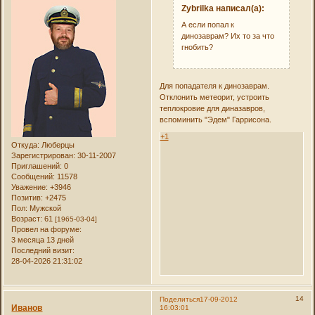
Zybrilka написал(а):
А если попал к
динозаврам? Их то за что
гнобить?
Для попадателя к динозаврам.
Отклонить метеорит, устроить
теплокровие для диназавров,
вспоминить "Эдем" Гаррисона.
+1
Откуда:
Люберцы
Зарегистрирован
: 30-11-2007
Приглашений:
0
Сообщений:
11578
Уважение:
+3946
Позитив:
+2475
Пол:
Мужской
Возраст:
61
[1965-03-04]
Провел на форуме:
3 месяца 13 дней
Последний визит:
28-04-2026 21:31:02
14
Поделиться
17-09-2012
Иванов
16:03:01