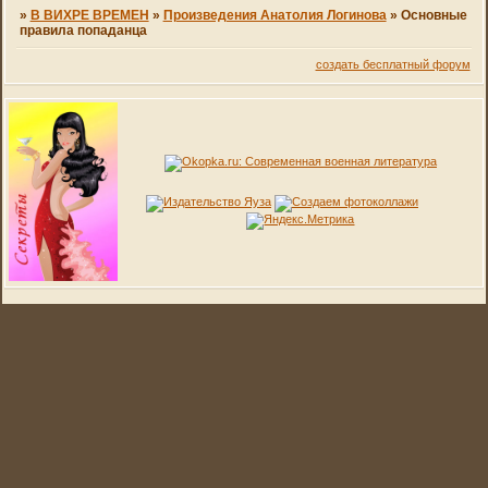
»
В ВИХРЕ ВРЕМЕН
»
Произведения Анатолия Логинова
»
Основные
правила попаданца
создать бесплатный форум