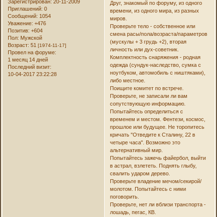
Зарегистрирован
: 20-11-2009
Друг, знакомый по форуму, из одного
Приглашений:
0
времени, из одного мира, из разных
Сообщений:
1054
миров.
Уважение:
+476
Проверьте тело - собственное или
Позитив:
+604
смена расы/пола/возраста/параметров
Пол:
Мужской
(мускулы + 3 грудь +2), вторая
Возраст:
51
[1974-11-17]
личность или дух-советник.
Провел на форуме:
Комплектность снаряжения - родная
1 месяц 14 дней
одежда (сундук-наследство, сумка с
Последний визит:
ноутбуком, автомобиль с ништяками),
10-04-2017 23:22:28
либо местное.
Поищите комитет по встрече.
Проверьте, не записали ли вам
сопутствующую информацию.
Попытайтесь определиться с
временем и местом. Фентези, космос,
прошлое или будущее. Не торопитесь
кричать "Отведите к Сталину, 22 в
четыре часа". Возможно это
альтернативный мир.
Попытайтесь зажечь файербол, выйти
в астрал, взлететь. Поднять глыбу,
свалить ударом дерево.
Проверьте владение мечом/секирой/
молотом. Попытайтесь с ними
поговорить.
Проверьте, нет ли вблизи транспорта -
лошадь, пегас, КВ.