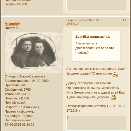
Вчера 21:58:00
17
Поделиться
17-09-2012
Artemidy
16:33:10
Читатель
Zybrilka написал(а):
А если попал к
динозаврам? Их то за что
гнобить?
А к ним похоже кто-то таки попал. Или я
бы даже сказал ПО ним попал
Откуда:
г Южно-Сахалинск
Зарегистрирован
: 24-12-2009
Дорогу теплокровным крысам
Приглашений:
0
Он проложил большим метеоритом.
Сообщений:
3760
И на Земле рулит не мудрый змей Каа,
Уважение:
+4415
А дальний родич бандерлога.
Позитив:
+11486
Пол:
Мужской
Отредактировано Artemidy (17-09-2012
Возраст:
57
[1969-06-19]
17:12:34)
Провел на форуме:
8 месяцев 19 дней
0
Последний визит:
30-04-2026 01:34:29