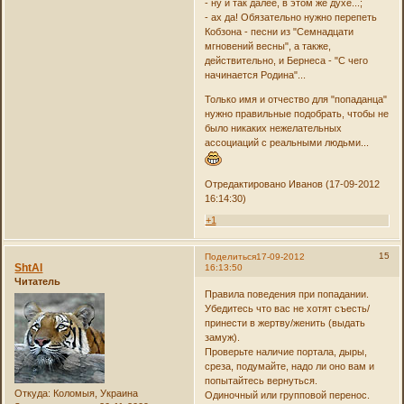
- ну и так далее, в этом же духе...;
- ах да! Обязательно нужно перепеть
Кобзона - песни из "Семнадцати
мгновений весны", а также,
действительно, и Бернеса - "С чего
начинается Родина"...
Только имя и отчество для "попаданца"
нужно правильные подобрать, чтобы не
было никаких нежелательных
ассоциаций с реальными людьми...
Отредактировано Иванов (17-09-2012
16:14:30)
+1
15
Поделиться
17-09-2012
ShtAl
16:13:50
Читатель
Правила поведения при попадании.
Убедитесь что вас не хотят съесть/
принести в жертву/женить (выдать
замуж).
Проверьте наличие портала, дыры,
среза, подумайте, надо ли оно вам и
попытайтесь вернуться.
Откуда:
Коломыя, Украина
Одиночный или групповой перенос.