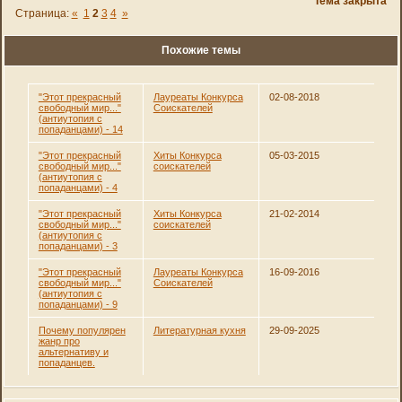
Тема закрыта
Страница:
«
1
2
3
4
»
Похожие темы
"Этот прекрасный
Лауреаты Конкурса
02-08-2018
свободный мир..."
Соискателей
(антиутопия с
попаданцами) - 14
"Этот прекрасный
Хиты Конкурса
05-03-2015
свободный мир..."
соискателей
(антиутопия с
попаданцами) - 4
"Этот прекрасный
Хиты Конкурса
21-02-2014
свободный мир..."
соискателей
(антиутопия с
попаданцами) - 3
"Этот прекрасный
Лауреаты Конкурса
16-09-2016
свободный мир..."
Соискателей
(антиутопия с
попаданцами) - 9
Почему популярен
Литературная кухня
29-09-2025
жанр про
альтернативу и
попаданцев.