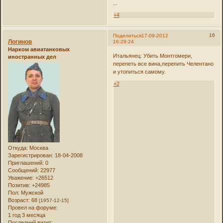
...
+4
16
Поделиться
17-09-2012
Логинов
16:29:24
Нарком авиатанковых
Итальянец: Убить Монтгомери,
иностранных дел
перепеть все вина,перепить Челентано
и утопиться самому.
+2
Откуда:
Москва
Зарегистрирован
: 18-04-2008
Приглашений:
0
Сообщений:
22977
Уважение:
+26512
Позитив:
+24985
Пол:
Мужской
Возраст:
68
[1957-12-15]
Провел на форуме:
1 год 3 месяца
Последний визит: