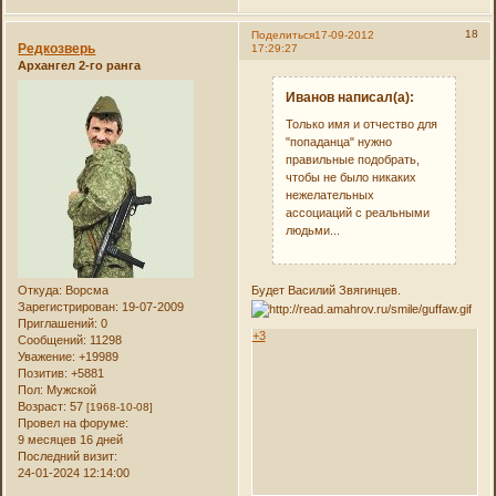
18
Поделиться
17-09-2012
Редкозверь
17:29:27
Архангел 2-го ранга
Иванов написал(а):
Только имя и отчество для
"попаданца" нужно
правильные подобрать,
чтобы не было никаких
нежелательных
ассоциаций с реальными
людьми...
Откуда:
Ворсма
Будет Василий Звягинцев.
Зарегистрирован
: 19-07-2009
Приглашений:
0
+3
Сообщений:
11298
Уважение:
+19989
Позитив:
+5881
Пол:
Мужской
Возраст:
57
[1968-10-08]
Провел на форуме:
9 месяцев 16 дней
Последний визит:
24-01-2024 12:14:00