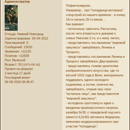
Администратор
Пофантазируем...
Например... про "попаданца-ветерана"
спецслужб из нашего времени - в конец
19-го начало 20-го веков...
Как вариант:
- потихоньку замочить Распутина,
после чего втереться в доверие к
Откуда:
Нижний Новгород
семье Николая 2-го, и к нему лично;
Зарегистрирован
: 05-04-2012
- представляясь посланником "мировой
Приглашений:
0
Сообщений:
13033
закулисы" завербовать Ленина и
Уважение:
+12125
Троцкого;
Позитив:
+12939
- представляясь посланником Ленина и
Пол:
Мужской
Троцкого завербовать Джугашвили;
Возраст:
55
[1970-08-30]
- представляясь тонким ценителем
Провел на форуме:
изобразительного искусства, где-то
2 месяца 17 дней
весной 1910 года в Вене, материально
Последний визит:
поддержать одного молодого
06-08-2026 06:48:47
художника, а потом, конечно же,
завербовать, открыв ему свое
"истинное лицо", как представителя
"мировой закулисы";
- исподволь протолкнуть идею о
введении промежуточного патрона
калибра 9х39, с переделкой под него
(вместо 6,5х50) автомата Федорова,
немножко модернизированного при
участии "попаданца";