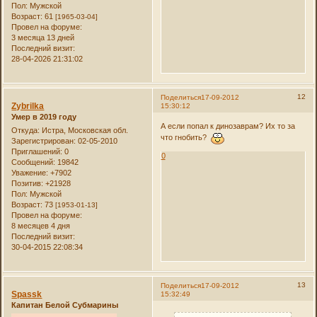
Пол:
Мужской
Возраст:
61
[1965-03-04]
Провел на форуме:
3 месяца 13 дней
Последний визит:
28-04-2026 21:31:02
12
Поделиться
17-09-2012
Zybrilka
15:30:12
Умер в 2019 году
А если попал к динозаврам? Их то за
Откуда:
Истра, Московская обл.
что гнобить?
Зарегистрирован
: 02-05-2010
Приглашений:
0
0
Сообщений:
19842
Уважение:
+7902
Позитив:
+21928
Пол:
Мужской
Возраст:
73
[1953-01-13]
Провел на форуме:
8 месяцев 4 дня
Последний визит:
30-04-2015 22:08:34
13
Поделиться
17-09-2012
Spassk
15:32:49
Капитан Белой Субмарины