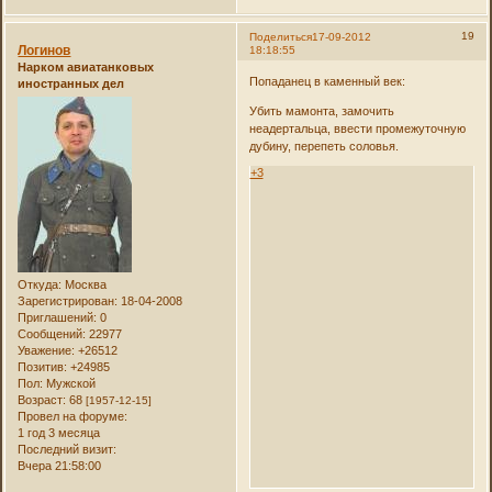
19
Поделиться
17-09-2012
Логинов
18:18:55
Нарком авиатанковых
Попаданец в каменный век:
иностранных дел
Убить мамонта, замочить
неадертальца, ввести промежуточную
дубину, перепеть соловья.
+3
Откуда:
Москва
Зарегистрирован
: 18-04-2008
Приглашений:
0
Сообщений:
22977
Уважение:
+26512
Позитив:
+24985
Пол:
Мужской
Возраст:
68
[1957-12-15]
Провел на форуме:
1 год 3 месяца
Последний визит:
Вчера 21:58:00