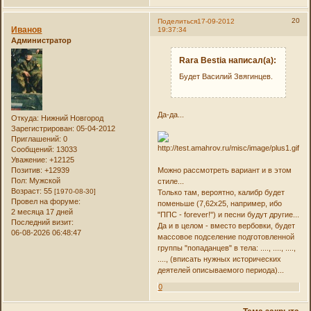
20
Поделиться
17-09-2012
Иванов
19:37:34
Администратор
Rara Bestia написал(а):
Будет Василий Звягинцев.
Да-да...
Откуда:
Нижний Новгород
Зарегистрирован
: 05-04-2012
Приглашений:
0
Сообщений:
13033
Уважение:
+12125
Можно рассмотреть вариант и в этом
Позитив:
+12939
Пол:
Мужской
стиле...
Возраст:
55
[1970-08-30]
Только там, вероятно, калибр будет
Провел на форуме:
поменьше (7,62х25, например, ибо
2 месяца 17 дней
"ППС - forever!") и песни будут другие...
Последний визит:
Да и в целом - вместо вербовки, будет
06-08-2026 06:48:47
массовое подселение подготовленной
группы "попаданцев" в тела: ...., ...., ....,
...., (вписать нужных исторических
деятелей описываемого периода)...
0