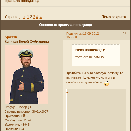
правила попаданца
Страница:
«
1
2
3
4
»
Тема закрыта
Основные правила попаданца
11
Поделиться
17-09-2012
Spassk
15:25:00
Капитан Белой Субмарины
Ника написал(а):
третьего не помню...
Третий точно был белорус, почему-то
всплывает Шушкевич, но могу и
ошибиться -давно было.
0
Откуда:
Люберцы
Зарегистрирован
: 30-11-2007
Приглашений:
0
Сообщений:
11578
Уважение:
+3946
Позитив:
+2475