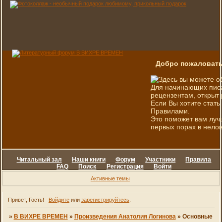
Добро пожаловать
Здесь вы можете о
Для начинающих писа
рецензентам, открыт 
Если Вы хотите стать
Правилами.
Это поможет вам луч
первых порах в нелов
Читальный зал
Наши книги
Форум
Участники
Правила
FAQ
Поиск
Регистрация
Войти
Активные темы
Привет, Гость!
Войдите
или
зарегистрируйтесь
.
»
В ВИХРЕ ВРЕМЕН
»
Произведения Анатолия Логинова
»
Основные