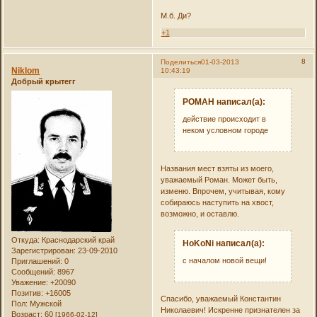
М.б. Ди?
+1
8
Поделиться
01-03-2013
Niklom
10:43:19
Добрый крытегг
РОMAH написал(а):
действие происходит в
неком условном городе
Названия мест взяты из моего,
уважаемый Роман. Может быть,
изменю. Впрочем, учитывая, кому
собираюсь наступить на хвост,
возможно, и оставлю.
Откуда:
Краснодарский край
HoKoNi написал(а):
Зарегистрирован
: 23-09-2010
с началом новой вещи!
Приглашений:
0
Сообщений:
8967
Уважение:
+20090
Позитив:
+16005
Спасибо, уважаемый Константин
Пол:
Мужской
Николаевич! Искренне признателен за
Возраст:
60
[1966-02-12]