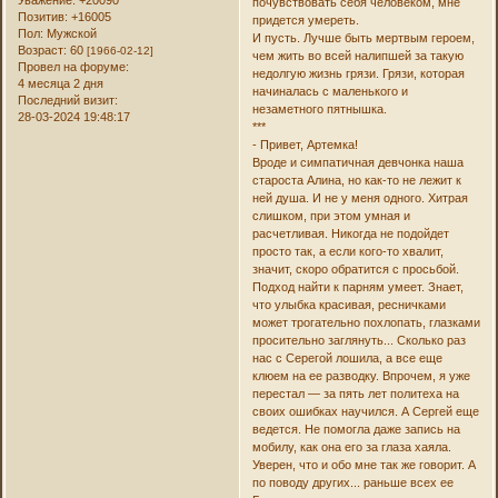
почувствовать себя человеком, мне
Позитив:
+16005
придется умереть.
Пол:
Мужской
И пусть. Лучше быть мертвым героем,
Возраст:
60
[1966-02-12]
чем жить во всей налипшей за такую
Провел на форуме:
недолгую жизнь грязи. Грязи, которая
4 месяца 2 дня
начиналась с маленького и
Последний визит:
незаметного пятнышка.
28-03-2024 19:48:17
***
- Привет, Артемка!
Вроде и симпатичная девчонка наша
староста Алина, но как-то не лежит к
ней душа. И не у меня одного. Хитрая
слишком, при этом умная и
расчетливая. Никогда не подойдет
просто так, а если кого-то хвалит,
значит, скоро обратится с просьбой.
Подход найти к парням умеет. Знает,
что улыбка красивая, ресничками
может трогательно похлопать, глазками
просительно заглянуть... Сколько раз
нас с Серегой лошила, а все еще
клюем на ее разводку. Впрочем, я уже
перестал — за пять лет политеха на
своих ошибках научился. А Сергей еще
ведется. Не помогла даже запись на
мобилу, как она его за глаза хаяла.
Уверен, что и обо мне так же говорит. А
по поводу других... раньше всех ее