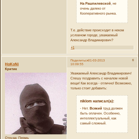
На Рашпилевской
, не
очень далеко от
Кооперативного рынка.
Т.е. действие происходит в неком
условном
городе, уважаемый
Александр Владимирович?
+1
6
Поделиться
01-03-2013
HoKoNi
10:09:55
Критик
Уважаемый Александр Владимирович!
Спешу поздравить с началом новой
вещи! Как всегда - отлично! Возможно,
только стоит добавить:
niklom написал(а):
- Нет.
Всякий
труд должен
быть оплачен. Особенно,
интеллектуальный, как
самый сложный.
Откуда:
Пермь