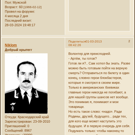
Пол:
Мужской
Возраст:
60
[1966-02-12]
Провел на форуме:
4 месяца 2 дня
Последний визит:
28-03-2024 19:48:17
2
Поделиться
01-03-2013
Niklom
08:42:26
Добрый крытегг
Волонтер для преисподней.
- Артём, ты готов?
Готов ли я?.. Сам хотел бы знать. Разве
можно быть готовым пойти на верную
смерть? Отправиться по билету в один
конец, словно герои блокбастеров,
которые я смотрел в своем мире.
Только в американских боевиках
главные герои никогда не погибают, а
для нашей группы шансов нет вообще.
Это понимаю я, понимают и мои
товарищи.
Но есть такое слово: «надо». Ради
Родины, друзей, будущего... ради тех,
Откуда:
Краснодарский край
для кого еще может наступить это
Зарегистрирован
: 23-09-2010
Приглашений:
0
будущее. И в первую очередь для себя.
Сообщений:
8967
Подумать только: чтобы наконец-то
Уважение:
+20090