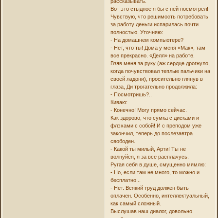
рассказывать.
Вот это стыдное я бы с ней посмотрел!
Чувствую, что решимость потребовать
за работу деньги испарилась почти
полностью. Уточняю:
- На домашнем компьютере?
- Нет, что ты! Дома у меня «Мак», там
все прекрасно. «Делл» на работе.
Взяв меня за руку (аж сердце дрогнуло,
когда почувствовал теплые пальчики на
своей ладони), просительно глянув в
глаза, Ди трогательно продолжила:
- Посмотришь?..
Киваю:
- Конечно! Могу прямо сейчас.
Как здорово, что сумка с дисками и
флэхами с собой! И с преподом уже
закончил, теперь до послезавтра
свободен.
- Какой ты милый, Арти! Ты не
волнуйся, я за все расплачусь.
Ругая себя в душе, смущенно мямлю:
- Но, если там не много, то можно и
бесплатно...
- Нет. Всякий труд должен быть
оплачен. Особенно, интеллектуальный,
как самый сложный.
Выслушав наш диалог, довольно