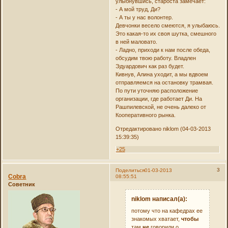
улыбнувшись, староста замечает:
- А мой труд, Ди?
- А ты у нас волонтер.
Девчонки весело смеются, я улыбаюсь.
Это какая-то их своя шутка, смешного
в ней маловато.
- Ладно, приходи к нам после обеда,
обсудим твою работу. Владлен
Эдуардович как раз будет.
Кивнув, Алина уходит, а мы вдвоем
отправляемся на остановку трамвая.
По пути уточняю расположение
организации, где работает Ди. На
Рашпилевской, не очень далеко от
Кооперативного рынка.
Отредактировано niklom (04-03-2013
15:39:35)
+25
3
Поделиться
01-03-2013
Cobra
08:55:51
Советник
niklom написал(а):
потому что на кафедрах ее
знакомых хватает,
чтобы
там
не
говорили о