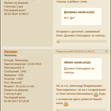
помощь и добрые слова.
Провел на форуме:
4 месяца 2 дня
Последний визит:
Джориан написал(а):
28-03-2024 19:48:17
М.б. Ди?
Исправил и дополнил, уважаемый
Илья. Душевно благодарен за помощь.
+1
Джориан
9
Поделиться
01-03-2013 11:04:22
Читатель
Откуда:
Ленинград
niklom написал(а):
Зарегистрирован
: 13-04-2010
Приглашений:
0
Душевно благодарен за
Сообщений:
1345
помощь.
Уважение:
+918
Позитив:
+1937
Пол:
Мужской
Не за что, Александр Владимирович.
Возраст:
43
[1982-10-05]
Присоединяюсь так же к поздравления
Провел на форуме:
1 месяц 4 дня
от Константина Николаевича
Буду
Последний визит:
с интересом ждать развития Вашей
02-06-2017 20:18:00
книги
0