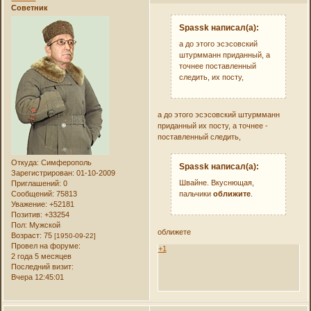
Советник
Spassk написал(а):
а до этого эсэсовский
штурмманн приданный, а
точнее поставленный
следить, их посту,
а до этого эсэсовский штурмманн
приданный их посту, а точнее -
поставленный следить,
Откуда:
Симферополь
Spassk написал(а):
Зарегистрирован
: 01-10-2009
Швайне. Вкуснющая,
Приглашений:
0
Сообщений:
75813
пальчики
оближите
.
Уважение:
+52181
Позитив:
+33254
Пол:
Мужской
оближете
Возраст:
75
[1950-09-22]
Провел на форуме:
+1
2 года 5 месяцев
Последний визит:
Вчера 12:45:01