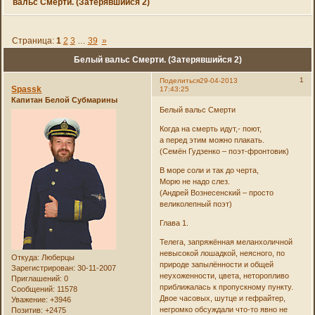
вальс Смерти. (Затерявшийся 2)
Страница:
1
2
3
…
39
»
Белый вальс Смерти. (Затерявшийся 2)
1
Поделиться
29-04-2013
Spassk
17:43:25
Капитан Белой Субмарины
Белый вальс Смерти
Когда на смерть идут,- поют,
а перед этим можно плакать.
(Семён Гудзенко – поэт-фронтовик)
В море соли и так до черта,
Морю не надо слез.
(Андрей Вознесенский – просто
великолепный поэт)
Глава 1.
Телега, запряжённая меланхоличной
невысокой лошадкой, неясного, по
Откуда:
Люберцы
природе запылённости и общей
Зарегистрирован
: 30-11-2007
неухоженности, цвета, неторопливо
Приглашений:
0
приближалась к пропускному пункту.
Сообщений:
11578
Двое часовых, шутце и гефрайтер,
Уважение:
+3946
негромко обсуждали что-то явно не
Позитив:
+2475