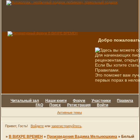
Добро пожаловать
Здесь вы можете о
Для начинающих писа
рецензентам, открыт 
Если Вы хотите стать
Правилами.
Это поможет вам луч
первых порах в нелов
Читальный зал
Наши книги
Форум
Участники
Правила
FAQ
Поиск
Регистрация
Войти
Активные темы
Привет, Гость!
Войдите
или
зарегистрируйтесь
.
»
В ВИХРЕ ВРЕМЕН
»
Произведения Вадима Мельнюшкина
»
Белый