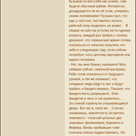
Кузьмой он вёл себя как хозяин, сам
будучи обычным рабом. Интересно,
догадывается ли он об этом, упиваясь
своим положением? Кузьма гнул, что
еды у него нет, поставлять нечего,
рабочей силы выделить не может… В
общем не шёл на уступки ни по одному
вопросу, каждый раз требую с поляка
документ, что германская армия готова
отказаться от попытки получить что
либо в следующем году, если сейчас
потребует хоть центнер картофеля или
одного человека.
- Нет, вы мне бумагу напишите! Мол,
забирая сейчас семенной материал,
Рейх готов отказаться от будущего
урожая, а так же понимает, что
голодные люди уйдут в лес и будут
грабить и бандитствовать. Пишите, что
бандитствоть разрешаете. Этих
бандитов в лесу и так развелось…
За спиной скрипнула открывающаяся
дверь. Вот же ж, твою же… Считал,
понимаешь, вероятность встретить
знакомого – получай цельных две
знакомых физиономии, Борового и
Фефера. Вновь прибывшие тоже
сначала слегка подрастерялись. Не