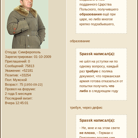
подданного Царства
Польского, получившего
образования
ещё при
царе, но либо многое
крепко подзабывшего,
образование
Откуда:
Симферополь
Spassk написал(а):
Зарегистрирован
: 01-10-2009
не шёл на уступки ни по
Приглашений:
0
Сообщений:
75813
одному вопросу, каждый
Уважение:
+52181
раз
требую
с поляка
Позитив:
+33254
документ, что германская
Пол:
Мужской
армия готова отказаться от
Возраст:
75
[1950-09-22]
попытки получить
что
Провел на форуме:
либо
в следующем году
2 года 5 месяцев
Последний визит:
Вчера 12:45:01
требуя, через дефис
Spassk написал(а):
- Не, мне и на этом свете
не плохо
, - Герман с
Григорием похоже уже