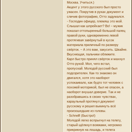
Москва. Учиться.)
Акцент у этого русского был просто
ужасен. Покрутив в руках документ и
сличив фотографию, Отто задумался.
- Господин офицер, племяш это мой.
Слышал как шпрейхает? Во! – мужик
показал оттопыренный большой палец
правой руки, одновременно левой
протягивая завёрнутый в кусок
материала приличный по размеру
свёрток. – А это вам, закусить. Швайне.
Вкуснющая, пальчики оближите.
Карл быстро принял свёрток и махнул
Отто рукой. Мол, чего встал,
пропускай. Молодой русский был
подозрителен. Как-то знакомо он
двигался, хотя это наоборот
успокаивало, как будто тот человек с
похожей моторикой, был не опасен, а
наоборот внушал доверие. Так и не
разобравшись в своих чувствах,
караульный протянул документ
русскому и решил выкинуть всё
произошедшие из головы.
- Schnell! (Быстро!)
Молодой легко вспрыгнул на телегу,
старый щёлкнул вожжами, негромко
прикрикнув на лошадь, и телега