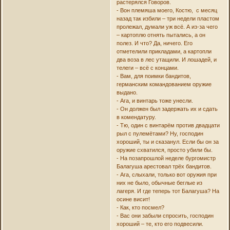
растерялся Говоров.
- Вон племяша моего, Костю, с месяц
назад так избили – три недели пластом
пролежал, думали уж всё. А из-за чего
– картоплю отнять пытались, а он
полез. И что? Да, ничего. Его
отметелили прикладами, а картопли
два воза в лес утащили. И лошадей, и
телеги – всё с концами.
- Вам, для поимки бандитов,
германским командованием оружие
выдано.
- Ага, и винтарь тоже унесли.
- Он должен был задержать их и сдать
в комендатуру.
- Тю, один с винтарём против двадцати
рыл с пулемётами? Ну, господин
хороший, ты и сказанул. Если бы он за
оружие схватился, просто убили бы.
- На позапрошлой неделе бургомистр
Балагуша арестовал трёх бандитов.
- Ага, слыхали, только вот оружия при
них не было, обычные беглые из
лагеря. И где теперь тот Балагуша? На
осине висит!
- Как, кто посмел?
- Вас они забыли спросить, господин
хороший – те, кто его подвесили.