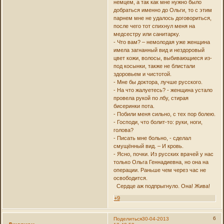
немцем, а так как мне нужно было
добраться именно до Ольги, то с этим
парнем мне не удалось договориться,
после чего тот спихнул меня на
медсестру или санитарку.
- Что вам? – немолодая уже женщина
имела загнанный вид и нездоровый
цвет кожи, волосы, выбивающиеся из-
под косынки, также не блистали
здоровьем и чистотой.
- Мне бы доктора, лучше русского.
- На что жалуетесь? - женщина устало
провела рукой по лбу, стирая
бисеринки пота.
- Побили меня сильно, с тех пор болею.
- Господи, что болит-то: руки, ноги,
голова?
- Писать мне больно, - сделал
смущённый вид. – И кровь.
- Ясно, почки. Из русских врачей у нас
только Ольга Геннадиевна, но она на
операции. Раньше чем через час не
освободится.
Сердце аж подпрыгнуло. Она! Жива!
+9
6
Поделиться
30-04-2013