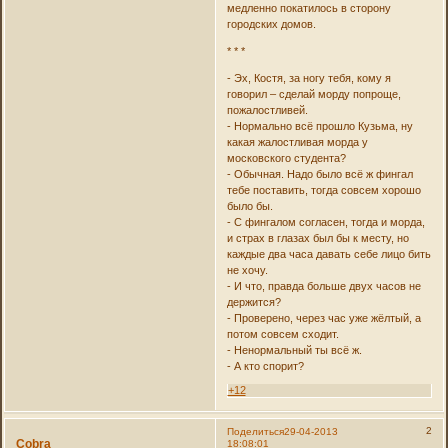
медленно покатилось в сторону
городских домов.
* * *
- Эх, Костя, за ногу тебя, кому я
говорил – сделай морду попроще,
пожалостливей.
- Нормально всё прошло Кузьма, ну
какая жалостливая морда у
московского студента?
- Обычная. Надо было всё ж фингал
тебе поставить, тогда совсем хорошо
было бы.
- С фингалом согласен, тогда и морда,
и страх в глазах был бы к месту, но
каждые два часа давать себе лицо бить
не хочу.
- И что, правда больше двух часов не
держится?
- Проверено, через час уже жёлтый, а
потом совсем сходит.
- Ненормальный ты всё ж.
- А кто спорит?
+12
2
Поделиться
29-04-2013
Cobra
18:08:01