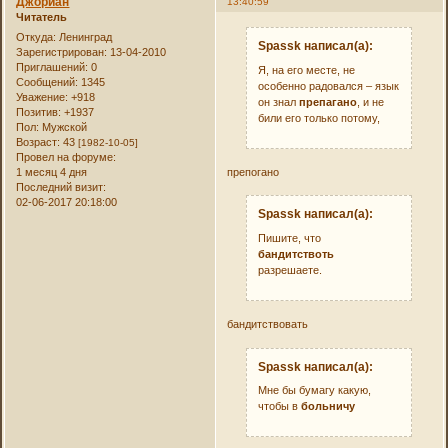
Джориан
13:40:59
Читатель
Откуда:
Ленинград
Spassk написал(а):
Зарегистрирован
: 13-04-2010
Приглашений:
0
Я, на его месте, не
Сообщений:
1345
особенно радовался – язык
Уважение:
+918
он знал
препагано
, и не
Позитив:
+1937
били его только потому,
Пол:
Мужской
Возраст:
43
[1982-10-05]
Провел на форуме:
1 месяц 4 дня
препогано
Последний визит:
02-06-2017 20:18:00
Spassk написал(а):
Пишите, что
бандитствоть
разрешаете.
бандитствовать
Spassk написал(а):
Мне бы бумагу какую,
чтобы в
больничу