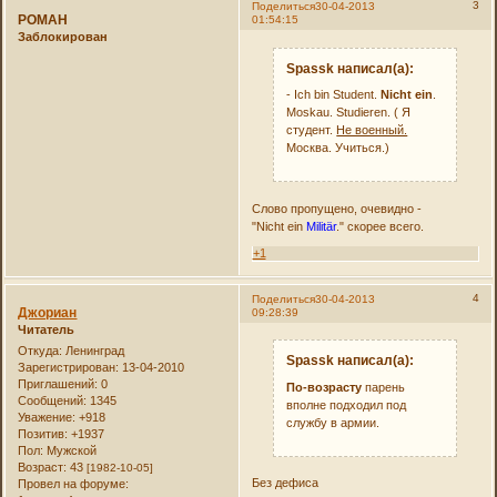
3
Поделиться
30-04-2013
РОMAH
01:54:15
Заблокирован
Spassk написал(а):
- Ich bin Student.
Nicht ein
.
Moskau. Studieren. ( Я
студент.
Не военный.
Москва. Учиться.)
Слово пропущено, очевидно -
"Nicht ein
Militär
." скорее всего.
+1
4
Поделиться
30-04-2013
Джориан
09:28:39
Читатель
Откуда:
Ленинград
Spassk написал(а):
Зарегистрирован
: 13-04-2010
Приглашений:
0
По-возрасту
парень
Сообщений:
1345
вполне подходил под
Уважение:
+918
службу в армии.
Позитив:
+1937
Пол:
Мужской
Возраст:
43
[1982-10-05]
Без дефиса
Провел на форуме: