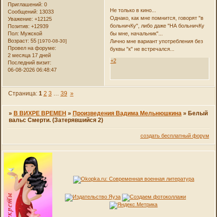
Приглашений:
0
Не только в кино...
Сообщений:
13033
Однако, как мне помнится, говорят "в
Уважение:
+12125
больничКу", либо даже "НА больничКу
Позитив:
+12939
Пол:
Мужской
бы мне, начальник"...
Возраст:
55
[1970-08-30]
Лично мне вариант употребления без
Провел на форуме:
буквы "к" не встречался...
2 месяца 17 дней
+2
Последний визит:
06-08-2026 06:48:47
Страница:
1
2
3
…
39
»
»
В ВИХРЕ ВРЕМЕН
»
Произведения Вадима Мельнюшкина
»
Белый
вальс Смерти. (Затерявшийся 2)
создать бесплатный форум