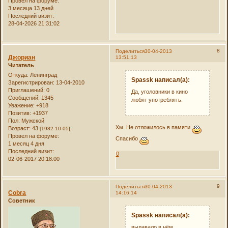
Провел на форуме:
3 месяца 13 дней
Последний визит:
28-04-2026 21:31:02
8
Поделиться
30-04-2013
Джориан
13:51:13
Читатель
Откуда:
Ленинград
Spassk написал(а):
Зарегистрирован
: 13-04-2010
Приглашений:
0
Да, уголовники в кино
Сообщений:
1345
любят употреблять.
Уважение:
+918
Позитив:
+1937
Пол:
Мужской
Хм. Не отложилось в памяти
Возраст:
43
[1982-10-05]
Провел на форуме:
Спасибо
1 месяц 4 дня
Последний визит:
0
02-06-2017 20:18:00
9
Поделиться
30-04-2013
Cobra
14:16:14
Советник
Spassk написал(а):
выдавало в нём