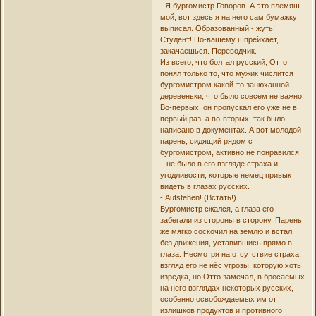
- Я бургомистр Говоров. А это племяш
мой, вот здесь я на него сам бумажку
выписал. Образованный - жуть!
Студент! По-вашему шпрейхает,
закачаешься. Переводчик.
Из всего, что болтал русский, Отто
понял только то, что мужик числится
бургомистром какой-то занюханной
деревеньки, что было совсем не важно.
Во-первых, он пропускал его уже не в
первый раз, а во-вторых, так было
написано в документах. А вот молодой
парень, сидящий рядом с
бургомистром, активно не понравился
– не было в его взгляде страха и
угодливости, которые немец привык
видеть в глазах русских.
- Aufstehen! (Встать!)
Бургомистр сжался, а глаза его
забегали из стороны в сторону. Парень
же мягко соскочил на землю и встал
без движения, уставившись прямо в
глаза. Несмотря на отсутствие страха,
взгляд его не нёс угрозы, которую хоть
изредка, но Отто замечал, в бросаемых
на него взглядах некоторых русских,
особенно освобождаемых им от
излишков продуктов и противного