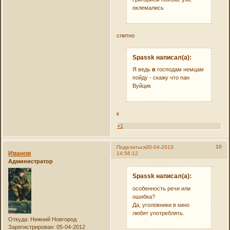
оклемались
слитно
Spassk написал(а):
Я ведь
в
господам немцам
пойду - скажу что пан
Вуйцик
к
+1
10
Поделиться
30-04-2013
Иванов
14:56:12
Администратор
Spassk написал(а):
особенность речи или
ошибка?
Да, уголовники в кино
любят употреблять.
Откуда:
Нижний Новгород
Зарегистрирован
: 05-04-2012