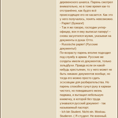
деревенского шнапса. Парень смотрел
внимательно, но в тоже время как-то
отстранённо, как будто всё
происходящее его не касается. Как это
у него получалось, понять невозможно.
- Papier! (Бумаги!)
- Так я же говорю, господин унтер-
офицер, вон я ему выписал папиру! –
снова засуетился мужик, указывая на
документы в руках Отто.
- Russische papier! (Русские
документы!)
По-возрасту парень вполне подходил
под службу в армии. Русские же
солдаты имели из документов, только
зольдбухи. Правда если он какой-
нибудь крестьянин, то у него может не
быть никаких документов вообще, но
тогда его можно просто сдать
эсэсовцам для разбирательства. Но
парень спокойно сунул руку в карман
чистого, но повидавшего жизнь
пиджака, и вытащил небольшую
книжечку, в которой без труда
узнавался русский документ - так
называемый паспорт.
- Ich bin Student. Nicht ein. Moskau.
Studieren. ( Я студент. Не военный.