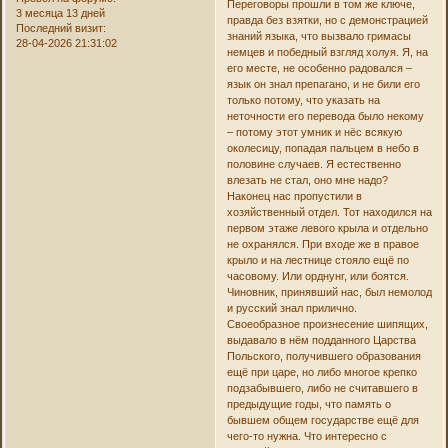
Переговоры прошли в том же ключе,
3 месяца 13 дней
правда без взятки, но с демонстрацией
Последний визит:
знаний языка, что вызвало гримасы
28-04-2026 21:31:02
немцев и победный взгляд холуя. Я, на
его месте, не особенно радовался –
язык он знал препагано, и не били его
только потому, что указать на
неточности его перевода было некому
– потому этот умник и нёс всякую
околесицу, попадая пальцем в небо в
половине случаев. Я естественно
влезать не стал, оно мне надо?
Наконец нас пропустили в
хозяйственный отдел. Тот находился на
первом этаже левого крыла и отдельно
не охранялся. При входе же в правое
крыло и на лестнице стояло ещё по
часовому. Или орднунг, или боятся.
Чиновник, принявший нас, был немолод
и русский знал прилично.
Своеобразное произнесение шипящих,
выдавало в нём подданного Царства
Польского, получившего образования
ещё при царе, но либо многое крепко
подзабывшего, либо не считавшего в
предыдущие годы, что память о
бывшем общем государстве ещё для
чего-то нужна. Что интересно с