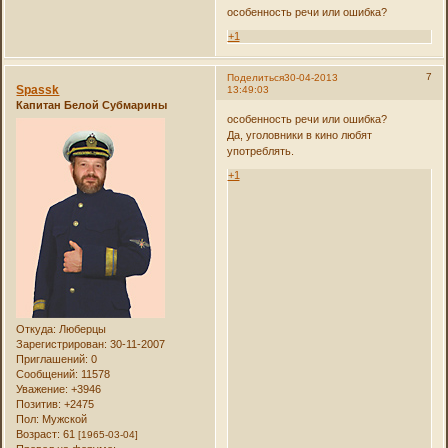
особенность речи или ошибка?
+1
7
Поделиться
30-04-2013
Spassk
13:49:03
Капитан Белой Субмарины
особенность речи или ошибка?
Да, уголовники в кино любят
употреблять.
+1
Откуда:
Люберцы
Зарегистрирован
: 30-11-2007
Приглашений:
0
Сообщений:
11578
Уважение:
+3946
Позитив:
+2475
Пол:
Мужской
Возраст:
61
[1965-03-04]