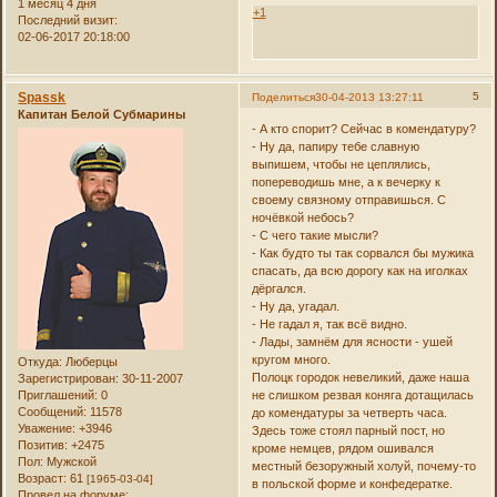
1 месяц 4 дня
+1
Последний визит:
02-06-2017 20:18:00
Spassk
5
Поделиться
30-04-2013 13:27:11
Капитан Белой Субмарины
- А кто спорит? Сейчас в комендатуру?
- Ну да, папиру тебе славную
выпишем, чтобы не цеплялись,
попереводишь мне, а к вечерку к
своему связному отправишься. С
ночёвкой небось?
- С чего такие мысли?
- Как будто ты так сорвался бы мужика
спасать, да всю дорогу как на иголках
дёргался.
- Ну да, угадал.
- Не гадал я, так всё видно.
- Лады, замнём для ясности - ушей
кругом много.
Откуда:
Люберцы
Полоцк городок невеликий, даже наша
Зарегистрирован
: 30-11-2007
Приглашений:
0
не слишком резвая коняга дотащилась
Сообщений:
11578
до комендатуры за четверть часа.
Уважение:
+3946
Здесь тоже стоял парный пост, но
Позитив:
+2475
кроме немцев, рядом ошивался
Пол:
Мужской
местный безоружный холуй, почему-то
Возраст:
61
[1965-03-04]
в польской форме и конфедератке.
Провел на форуме: