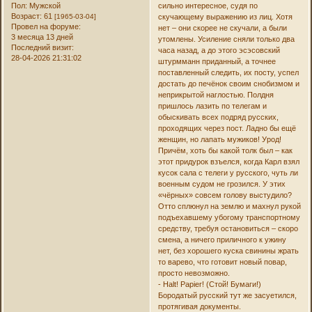
Пол:
Мужской
сильно интересное, судя по
Возраст:
61
[1965-03-04]
скучающему выражению из лиц. Хотя
Провел на форуме:
нет – они скорее не скучали, а были
3 месяца 13 дней
утомлены. Усиление сняли только два
Последний визит:
часа назад, а до этого эсэсовский
28-04-2026 21:31:02
штурмманн приданный, а точнее
поставленный следить, их посту, успел
достать до печёнок своим снобизмом и
неприкрытой наглостью. Полдня
пришлось лазить по телегам и
обыскивать всех подряд русских,
проходящих через пост. Ладно бы ещё
женщин, но лапать мужиков! Урод!
Причём, хоть бы какой толк был – как
этот придурок взъелся, когда Карл взял
кусок сала с телеги у русского, чуть ли
военным судом не грозился. У этих
«чёрных» совсем голову выстудило?
Отто сплюнул на землю и махнул рукой
подъехавшему убогому транспортному
средству, требуя остановиться – скоро
смена, а ничего приличного к ужину
нет, без хорошего куска свинины жрать
то варево, что готовит новый повар,
просто невозможно.
- Halt! Papier! (Стой! Бумаги!)
Бородатый русский тут же засуетился,
протягивая документы.