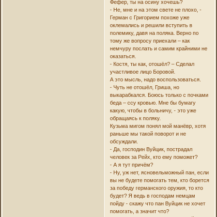
Фефер, ты на осину хочешь?
- Не, мне и на этом свете не плохо, -
Герман с Григорием похоже уже
оклемались и решили вступить в
полемику, давя на поляка. Верно по
тому же вопросу приехали – как
немчуру послать и самим крайними не
оказаться.
- Костя, ты как, отошёл? – Сделал
участливое лицо Боровой.
А это мысль, надо воспользоваться.
- Чуть не отошёл, Гриша, но
выкарабкался. Боюсь только с почками
беда – ссу кровью. Мне бы бумагу
какую, чтобы в больничу, - это уже
обращаясь к поляку.
Кузьма мигом понял мой манёвр, хотя
раньше мы такой поворот и не
обсуждали.
- Да, господин Вуйцик, пострадал
человек за Рейх, кто ему поможет?
- А я тут причём?
- Ну, уж нет, ясновельможный пан, если
вы не будете помогать тем, кто борется
за победу германского оружия, то кто
будет? Я ведь в господам немцам
пойду - скажу что пан Вуйцик не хочет
помогать, а значит что?