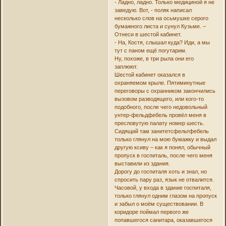
- Ладно, ладно. Только медициной я не
заведую. Вот, - поляк написал
несколько слов на осьмушке серого
бумажного листа и сунул Кузьме. –
Отнеси в шестой кабинет.
- На, Костя, слышал куда? Иди, а мы
тут с паном ещё погутарим.
Ну, похоже, в три рыла они его
заплюют.
Шестой кабинет оказался в
охраняемом крыле. Пятиминутные
переговоры с охранником закончились
вызовом разводящего, или кого-то
подобного, после чего недовольный
унтер-фельдфебель провёл меня в
пресловутую палату номер шесть.
Сидящий там занитетсфельтфебель
только глянул на мою бумажку и выдал
другую ксиву – как я понял, обычный
пропуск в госпиталь, после чего меня
выставили из здания.
Дорогу до госпиталя хоть и знал, но
спросить пару раз, язык не отвалится.
Часовой, у входа в здание госпиталя,
только глянул одним глазом на пропуск
и забыл о моём существовании. В
коридоре поймал первого же
попавшегося санитара, оказавшегося