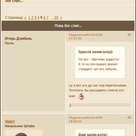
бог спит...
Страница:
«
1
2
3
4
5
6
7
…
20
»
Пока бог спит...
41
Поделиться
03-04-2008
Игорь Довбань
17:47:33
Гость
Spassk написал(а):
Ну вот - Щеглову радость!
А то он последнее время
страдает, шо его забыли...
ну я вот его до сих пор перечитываю...
Хотелось бы расширить список его
книг
0
42
Поделиться
03-04-2008
Valeri
18:03:44
Начальник Штаба
Дим написал(а):