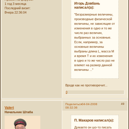
Игорь Довбань
1 год 3 месяца
написал(а):
Последний визит:
Вчера 22:36:04
"Безразмерные величины,
производные физической
величины, не зависящие от
изменения в одно и то же
число раз величин,
выбранных за основные.
Если, например, за
основные величины
выбраны длина L, масса М
и время Т и их изменения
в одно и то же число раз не
влияют на размер данной
величины ..."
Вроде как не противоречит...
0
49
Поделиться
04-04-2008
Valeri
08:32:36
Начальник Штаба
П. Макаров написал(а):
Думаете он шо-то писать