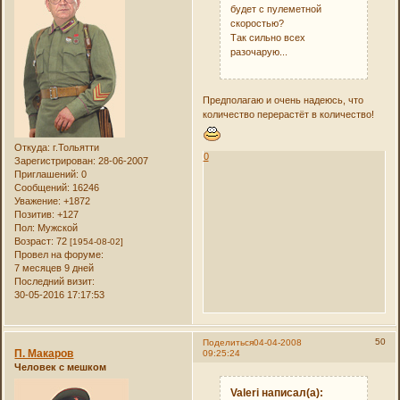
будет с пулеметной
скоростью?
Так сильно всех
разочарую...
Предполагаю и очень надеюсь, что
количество перерастёт в количество!
Откуда:
г.Тольятти
0
Зарегистрирован
: 28-06-2007
Приглашений:
0
Сообщений:
16246
Уважение:
+1872
Позитив:
+127
Пол:
Мужской
Возраст:
72
[1954-08-02]
Провел на форуме:
7 месяцев 9 дней
Последний визит:
30-05-2016 17:17:53
50
Поделиться
04-04-2008
П. Макаров
09:25:24
Человек с мешком
Valeri написал(а):