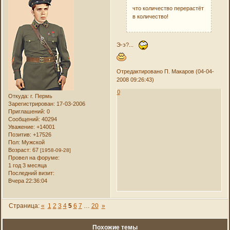
что количество перерастёт
в количество!
Э-э?...
Отредактировано П. Макаров (04-04-
2008 09:26:43)
0
Откуда:
г. Пермь
Зарегистрирован
: 17-03-2006
Приглашений:
0
Сообщений:
40294
Уважение:
+14001
Позитив:
+17526
Пол:
Мужской
Возраст:
67
[1958-09-28]
Провел на форуме:
1 год 3 месяца
Последний визит:
Вчера 22:36:04
Страница:
«
1
2
3
4
5
6
7
…
20
»
Похожие темы