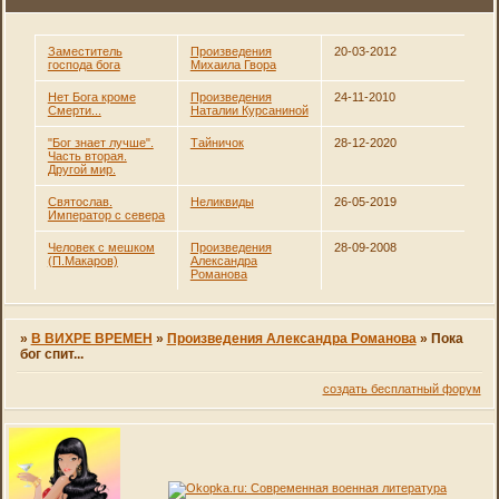
Заместитель
Произведения
20-03-2012
господа бога
Михаила Гвора
Нет Бога кроме
Произведения
24-11-2010
Смерти...
Наталии Курсаниной
"Бог знает лучше".
Тайничок
28-12-2020
Часть вторая.
Другой мир.
Святослав.
Неликвиды
26-05-2019
Император с севера
Человек с мешком
Произведения
28-09-2008
(П.Макаров)
Александра
Романова
»
В ВИХРЕ ВРЕМЕН
»
Произведения Александра Романова
»
Пока
бог спит...
создать бесплатный форум