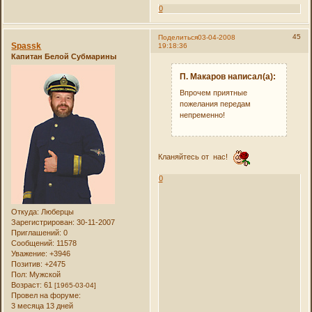
0
45
Поделиться
03-04-2008
Spassk
19:18:36
Капитан Белой Субмарины
П. Макаров написал(а):
Впрочем приятные
пожелания передам
непременно!
Кланяйтесь от нас!
0
Откуда:
Люберцы
Зарегистрирован
: 30-11-2007
Приглашений:
0
Сообщений:
11578
Уважение:
+3946
Позитив:
+2475
Пол:
Мужской
Возраст:
61
[1965-03-04]
Провел на форуме:
3 месяца 13 дней