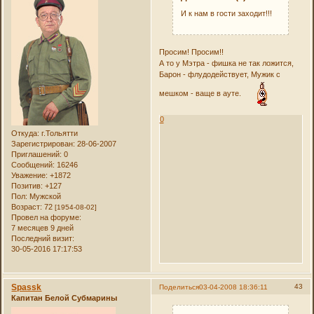
И к нам в гости заходит!!!
Просим! Просим!!
А то у Мэтра - фишка не так ложится,
Барон - флудодействует, Мужик с
мешком - ваще в ауте.
0
Откуда:
г.Тольятти
Зарегистрирован
: 28-06-2007
Приглашений:
0
Сообщений:
16246
Уважение:
+1872
Позитив:
+127
Пол:
Мужской
Возраст:
72
[1954-08-02]
Провел на форуме:
7 месяцев 9 дней
Последний визит:
30-05-2016 17:17:53
Spassk
43
Поделиться
03-04-2008 18:36:11
Капитан Белой Субмарины