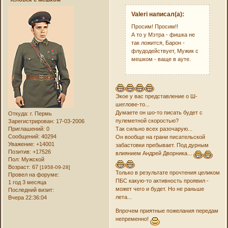
Valeri написал(а):
Просим! Просим!!
А то у Мэтра - фишка не
так ложится, Барон -
флудодействует, Мужик с
мешком - ваще в ауте.
Экое у вас представление о Ш-
шеглове-то...
Думаете он шо-то писать будет с
Откуда:
г. Пермь
пулеметной скоростью?
Зарегистрирован
: 17-03-2006
Приглашений:
0
Так сильно всех разочарую...
Сообщений:
40294
Он вообще на грани писательской
Уважение:
+14001
забастовки пребывает. Под дурным
Позитив:
+17526
влиянием Андрей Дворника...
Пол:
Мужской
Возраст:
67
[1958-09-28]
Только в результате прочтения целиком
Провел на форуме:
ПБС какую-то активность проявил -
1 год 3 месяца
может чего и будет. Но не раньше
Последний визит:
лета...
Вчера 22:36:04
Впрочем приятные пожелания передам
непременно!