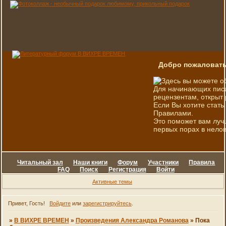
Добро пожаловать
Здесь вы можете о
Для начинающих писа
рецензентам, открыт 
Если Вы хотите стать
Правилами.
Это поможет вам луч
первых порах в нелов
Читальный зал
Наши книги
Форум
Участники
Правила
FAQ
Поиск
Регистрация
Войти
Активные темы
Привет, Гость!
Войдите
или
зарегистрируйтесь
.
»
В ВИХРЕ ВРЕМЕН
»
Произведения Александра Романова
»
Пока