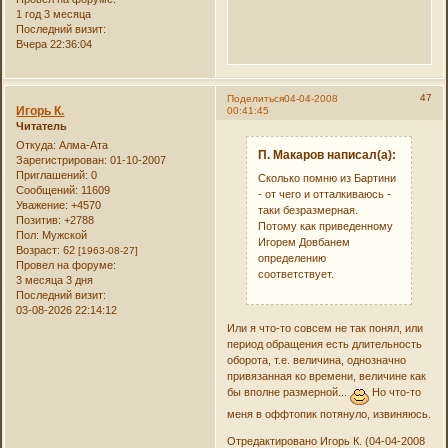
1 год 3 месяца
Последний визит:
Вчера 22:36:04
47
Поделиться
04-04-2008
Игорь К.
00:41:45
Читатель
Откуда:
Алма-Ата
П. Макаров написал(а):
Зарегистрирован
: 01-10-2007
Приглашений:
0
Сколько помню из Бартини
Сообщений:
11609
- от чего и отталкиваюсь -
Уважение:
+4570
таки безразмерная.
Позитив:
+2788
Потому как приведенному
Пол:
Мужской
Игорем Довбанем
Возраст:
62
[1963-08-27]
определению
Провел на форуме:
соответствует.
3 месяца 3 дня
Последний визит:
03-08-2026 22:14:12
Или я что-то совсем не так понял, или
период обращения есть длительность
оборота, т.е. величина, однозначно
привязанная ко времени, величине как
бы вполне размерной...
Но что-то
меня в оффтопик потянуло, извиняюсь.
Отредактировано Игорь К. (04-04-2008