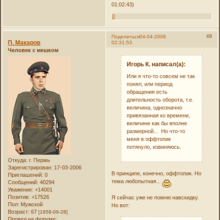
01:02:43)
0
48
Поделиться
04-04-2008
П. Макаров
02:31:53
Человек с мешком
Игорь К. написал(а):
Или я что-то совсем не так
понял, или период
обращения есть
длительность оборота, т.е.
величина, однозначно
привязанная ко времени,
величине как бы вполне
размерной... Но что-то
меня в оффтопик
потянуло, извиняюсь.
Откуда:
г. Пермь
Зарегистрирован
: 17-03-2006
В принципе, конечно, оффтопик. Но
Приглашений:
0
тема любопытная...
Сообщений:
40294
Уважение:
+14001
Позитив:
+17526
Я сейчас уже не помню навскидку.
Пол:
Мужской
Но вот:
Возраст:
67
[1958-09-28]
Провел на форуме: