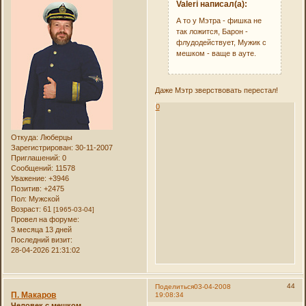
Valeri написал(а):
А то у Мэтра - фишка не
так ложится, Барон -
флудодействует, Мужик с
мешком - ваще в ауте.
Даже Мэтр зверствовать перестал!
0
Откуда:
Люберцы
Зарегистрирован
: 30-11-2007
Приглашений:
0
Сообщений:
11578
Уважение:
+3946
Позитив:
+2475
Пол:
Мужской
Возраст:
61
[1965-03-04]
Провел на форуме:
3 месяца 13 дней
Последний визит:
28-04-2026 21:31:02
44
Поделиться
03-04-2008
П. Макаров
19:08:34
Человек с мешком