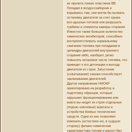
их пролета тонких пластинок ВВ.
Попадая в воздухозаборник и
взрываясь там, они могли бы вызвать
остановку двигателя за счет срыва
воз¬душных потоков или разрушить
турбины и элементы камеры сгорания.
Известно также большое количество
химических ингибиторов, способных
воспрепятствовать нормальному
сжиганию топлива при попадании в
цилиндры двигателей внутреннего
сгорания либо, наоборот, резко
повысить октановое число топлива, что
приведет к его детонации и выходу
двигателя из строя. Загустение
(схватывание) смазки способствует
заклиниванию двигателей.
Другое направление НИОКР
ориентировано на разработку и
подготовку образцов, которые
нарушают функционирование или
вовсе вы¬водят из строя отдельные
(подчас ключевые) агрегаты и
устройства боевых технических
средств. Одни из них позволяют
изменить (естествен¬но, в худшую
сторону) физико-химические
характеристики топлив и масел (без