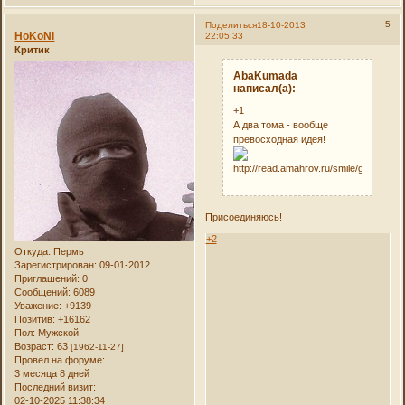
5
Поделиться
18-10-2013
HoKoNi
22:05:33
Критик
AbaKumada
написал(а):
+1
А два тома - вообще
превосходная идея!
Присоединяюсь!
+2
Откуда:
Пермь
Зарегистрирован
: 09-01-2012
Приглашений:
0
Сообщений:
6089
Уважение:
+9139
Позитив:
+16162
Пол:
Мужской
Возраст:
63
[1962-11-27]
Провел на форуме:
3 месяца 8 дней
Последний визит:
02-10-2025 11:38:34