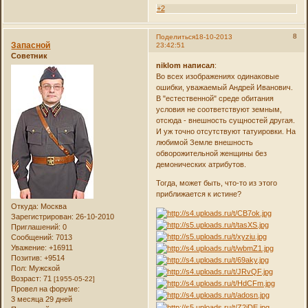
+2
8
Поделиться
18-10-2013
Запасной
23:42:51
Советник
niklom
написал
:
Во всех изображениях одинаковые
ошибки, уважаемый Андрей Иванович.
В "естественной" среде обитания
условия не соответствуют земным,
отсюда - внешность сущностей другая.
И уж точно отсутствуют татуировки. На
любимой Земле внешность
обворожительной женщины без
демонических атрибутов.
Тогда, может быть, что-то из этого
приближается к истине?
Откуда:
Москва
Зарегистрирован
: 26-10-2010
Приглашений:
0
Сообщений:
7013
Уважение:
+16911
Позитив:
+9514
Пол:
Мужской
Возраст:
71
[1955-05-22]
Провел на форуме:
3 месяца 29 дней