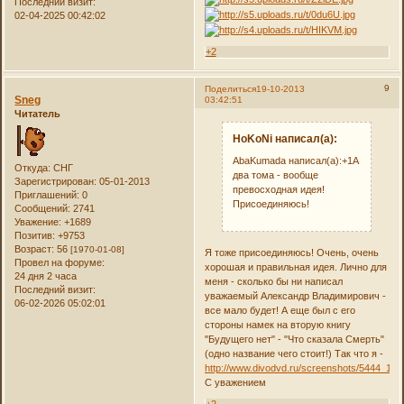
Последний визит:
02-04-2025 00:42:02
+2
9
Поделиться
19-10-2013
Sneg
03:42:51
Читатель
HoKoNi написал(а):
AbaKumada написал(а):+1А
Откуда:
СНГ
два тома - вообще
Зарегистрирован
: 05-01-2013
превосходная идея!
Приглашений:
0
Присоединяюсь!
Сообщений:
2741
Уважение:
+1689
Позитив:
+9753
Возраст:
56
[1970-01-08]
Я тоже присоединяюсь! Очень, очень
Провел на форуме:
хорошая и правильная идея. Лично для
24 дня 2 часа
меня - сколько бы ни написал
Последний визит:
уважаемый Александр Владимирович -
06-02-2026 05:02:01
все мало будет! А еще был с его
стороны намек на вторую книгу
"Будущего нет" - "Что сказала Смерть"
(одно название чего стоит!) Так что я -
http://www.divodvd.ru/screenshots/5444_1.jp
С уважением