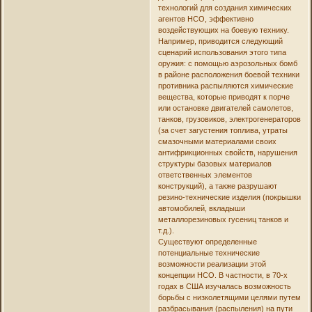
технологий для создания химических
агентов НСО, эффективно
воздействующих на боевую технику.
Например, приводится следующий
сценарий использования этого типа
оружия: с помощью аэрозольных бомб
в районе расположения боевой техники
противника распыляются химические
вещества, которые приводят к порче
или остановке двигателей самолетов,
танков, грузовиков, электрогенераторов
(за счет загустения топлива, утраты
смазочными материалами своих
антифрикционных свойств, нарушения
структуры базовых материалов
ответственных элементов
конструкций), а также разрушают
резино-технические изделия (покрышки
автомобилей, вкладыши
металлорезиновых гусениц танков и
т.д.).
Существуют определенные
потенциальные технические
возможности реализации этой
концепции НСО. В частности, в 70-х
годах в США изучалась возможность
борьбы с низколетящими целями путем
разбрасывания (распыления) на пути