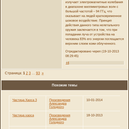
излучает электромагнитные колебания
в диапазоне миллиметровых волн с
большой частотой – 94 ГГц, что
оказывает на людей кратковременное
шоковое воздействие. Принцип
действия данного типа нелетального
оружия заключается в том, что при
попадании луча от устройства на
человека 83% его энергии поглощается
верхним слоем кожи облученного.
Отредактировано череп (19-10-2013
08:29:45)
+4
Страница:
1
2
3
…
93
»
Похожие темы
Частица Хаоса 3
Произведения
10-01-2014
Александра
Голодного
Частица хаоса
Произведения
18-10-2013
Александра
Голодного