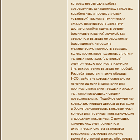
которых невозможна работа
современных авиационных, танковых,
корабельных и прочих силовых
установок), вязкость технических
смазок, приемистость двигателя;
другие способны сделать резину
(резиновые изделия) хрупкой, как
стекло, или вызвать ее расслоение
(разрушение), на-рушить
механическую прочность ведущих
колес, протекторов, шлангов, уплотни-
тельных прокладок (сальников),
электрическую прочность изоляции
(т.е. искусственно вызвать ее пробой).
Разрабатываются и такие образцы
НСО, действие которых основано на
явлении адгезии (прилипании или
прочном склеивании твердых и жидких
тел, соприкасающихся своими
поверхностями). Подобное оружие на-
крепко заклинивает дверцы автомашин
и бронетранспортеров, танковые люки,
ко-леса или гусеницы, контактирующие
с дорожным покрытием. С помощью
химических, электронных или
акустических систем становится
возможным отключить жизненно
важный моторный агрегат, обесточить