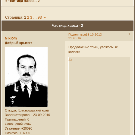
»
Частица хаоса - 2
Страница:
1
2
3
…
93
»
Частица хаоса - 2
1
Поделиться
18-10-2013
Niklom
21:45:16
Добрый крытегг
Продолжение темы, уважаемые
коллеги.
+2
Откуда:
Краснодарский край
Зарегистрирован
: 23-09-2010
Приглашений:
0
Сообщений:
8967
Уважение:
+20090
Позитив:
+16005