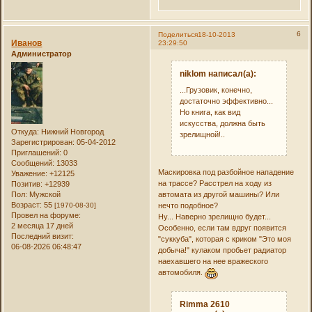
6
Поделиться
18-10-2013
Иванов
23:29:50
Администратор
niklom написал(а):
...Грузовик, конечно,
достаточно эффективно...
Но книга, как вид
искусства, должна быть
Откуда:
Нижний Новгород
зрелищной!..
Зарегистрирован
: 05-04-2012
Приглашений:
0
Сообщений:
13033
Маскировка под разбойное нападение
Уважение:
+12125
на трассе? Расстрел на ходу из
Позитив:
+12939
Пол:
Мужской
автомата из другой машины? Или
Возраст:
55
[1970-08-30]
нечто подобное?
Провел на форуме:
Ну... Наверно зрелищно будет...
2 месяца 17 дней
Особенно, если там вдруг появится
Последний визит:
"суккуба", которая с криком "Это моя
06-08-2026 06:48:47
добыча!" кулаком пробьет радиатор
наехавшего на нее вражеского
автомобиля.
Rimma 2610