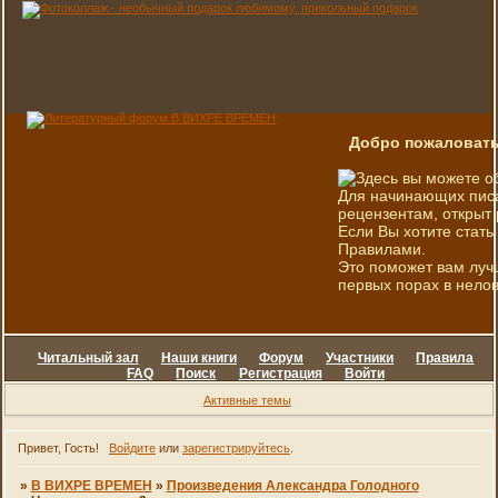
Добро пожаловать
Здесь вы можете о
Для начинающих писа
рецензентам, открыт 
Если Вы хотите стать
Правилами.
Это поможет вам луч
первых порах в нелов
Читальный зал
Наши книги
Форум
Участники
Правила
FAQ
Поиск
Регистрация
Войти
Активные темы
Привет, Гость!
Войдите
или
зарегистрируйтесь
.
»
В ВИХРЕ ВРЕМЕН
»
Произведения Александра Голодного