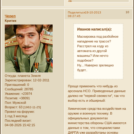
+2
10
Поделиться
19-10-2013
Череп
08:27:45
Критик
Иванов написал(а):
Маскировка под разбойное
нападение на трассе?
Расстрел на ходу из
автомата из другой
машины? Или нечто
подобное?
Ну... Наверно зрелищно
будет..
Откуда:
планета Земля
Зарегистрирован
: 12-02-2011
Приглашений:
0
Проще применить что нибудь из
Сообщений:
28785
арсенала НСО. Приведенные данные
Уважение:
+23974
далеко не "первой свежести", так что
Позитив:
+38091
выбор есть и обширный:
Пол:
Мужской
Возраст:
63
[1962-11-25]
Химические средства воздействия на
Провел на форуме:
оружие и военную технику. В
1 год 3 месяца
официальных документах
Последний визит:
министерства обороны США имеются
04-08-2026 15:42:15
данные о том, что специалистами
ДАРПА уже разработаны основы