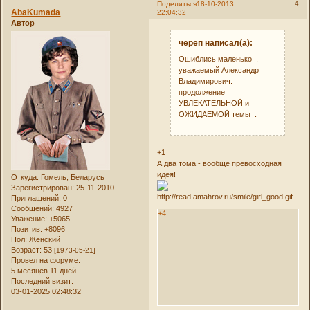
4
Поделиться
18-10-2013
AbaKumada
22:04:32
Автор
череп написал(а):
Ошиблись маленько ,
уважаемый Александр
Владимирович:
продолжение
УВЛЕКАТЕЛЬНОЙ и
ОЖИДАЕМОЙ темы .
+1
А два тома - вообще превосходная
идея!
Откуда:
Гомель, Беларусь
Зарегистрирован
: 25-11-2010
Приглашений:
0
Сообщений:
4927
+4
Уважение:
+5065
Позитив:
+8096
Пол:
Женский
Возраст:
53
[1973-05-21]
Провел на форуме:
5 месяцев 11 дней
Последний визит:
03-01-2025 02:48:32