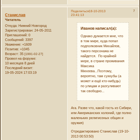
7
Поделиться
18-10-2013
Станислав
23:41:13
Читатель
Откуда:
Нижний Новгород
Иванов написал(а):
Зарегистрирован
: 24-05-2011
Приглашений:
0
Однако думается мне, что
Сообщений:
3397
в том мире, куда попал
Уважение:
+1609
подполковник Михайлов,
Позитив:
+1045
такого персонажа не
Возраст:
35
[1991-02-27]
найдется. По крайней
Провел на форуме:
мере, в стране проживания
10 месяцев 8 дней
Максика
Последний визит:
Михеева...Поэтому,
19-05-2024 17:03:19
вероятно, там суккубы (а
может и ещё кто-нибудь)
по улицам и разгуливают
так свободно...
Ага. Разве что, какой гость из Сибири,
или Американских колоний, где полно
маленьких религиозных общин и
оружия)
Отредактировано Станислав (19-10-
2013 00:53:50)