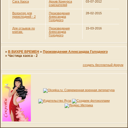
Сага Хаоса
Архив Конкурса
03-07-2012
соискателей
Волонтер для
Произведения
28-02-2015
преисподней - 2
Александра
Голодного
Для отзывов по
Произведения
15-03-2016
книгам.
Александра
Голодного
»
В ВИХРЕ ВРЕМЕН
»
Произведения Александра Голодного
»
Частица хаоса - 2
создать бесплатный форум