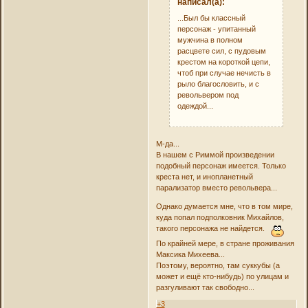
написал(а):
...Был бы классный
персонаж - упитанный
мужчина в полном
расцвете сил, с пудовым
крестом на короткой цепи,
чтоб при случае нечисть в
рыло благословить, и с
револьвером под
одеждой...
М-да...
В нашем с Риммой произведении
подобный персонаж имеется. Только
креста нет, и инопланетный
парализатор вместо револьвера...
Однако думается мне, что в том мире,
куда попал подполковник Михайлов,
такого персонажа не найдется.
По крайней мере, в стране проживания
Максика Михеева...
Поэтому, вероятно, там суккубы (а
может и ещё кто-нибудь) по улицам и
разгуливают так свободно...
+3