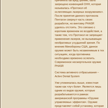
причиняло бы вред зрению, было
запрещено конвенцией ОНН, которая
называлась «Протокол об
ослепляющих лазерных вооружениях».
После принятия данного протокола
Пентагон свернул часть своих
разработок, но винтовку PHASR
удалось отстоять. Это связано с
коротким временем ее воздействия, а
также тем, что Протокол не запрещает
применения лазеров, не вызывающих
необратимых ухудшений зрения. По
мнению Минобороны США, данное
оружие может быть незаменимым в тех
ситуациях, когда противника
необходимо временно ослепить.
Современное несмертельное оружие
PHASR
Система активного отбрасывания –
Active Denial System
Уже упоминалась выше, известная
также как «луч боли». Является лишь
одним из видов оружия, которые
разрабатываются в рамках
американской программы «Оружие
управляемых эффектов». Оружие
представляет собой установку, которая