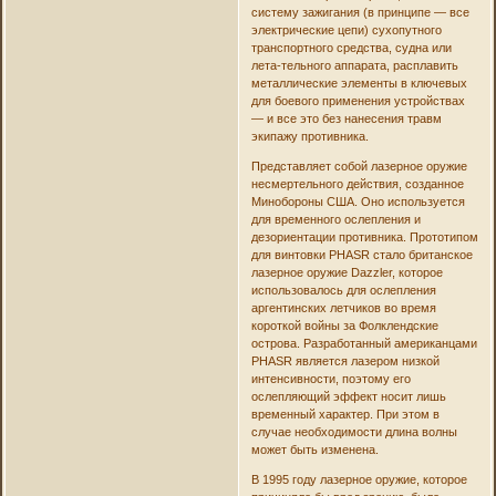
систему зажигания (в принципе — все
электрические цепи) сухопутного
транспортного средства, судна или
лета-тельного аппарата, расплавить
металлические элементы в ключевых
для боевого применения устройствах
— и все это без нанесения травм
экипажу противника.
Представляет собой лазерное оружие
несмертельного действия, созданное
Минобороны США. Оно используется
для временного ослепления и
дезориентации противника. Прототипом
для винтовки PHASR стало британское
лазерное оружие Dazzler, которое
использовалось для ослепления
аргентинских летчиков во время
короткой войны за Фолклендские
острова. Разработанный американцами
PHASR является лазером низкой
интенсивности, поэтому его
ослепляющий эффект носит лишь
временный характер. При этом в
случае необходимости длина волны
может быть изменена.
В 1995 году лазерное оружие, которое