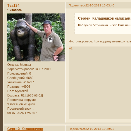
Tva134
Поделиться
22-10-2013 10:03:40
Читатель
Сергей_Калашников написал(а
Каблучок ботиночка – это Вам не 
Чисто вкусовое. Три подряд уменьшитель
+1
Откуда:
Москва
Зарегистрирован
: 04-07-2012
Приглашений:
0
Сообщений:
6680
Уважение:
+16237
Позитив:
+4906
Пол:
Мужской
Возраст:
61
[1965-03-02]
Провел на форуме:
9 месяцев 28 дней
Последний визит:
09-07-2026 17:59:57
Сергей_Калашников
Поделиться
22-10-2013 10:29:22