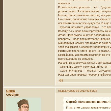
новичков.
В памяти меня прошлого… э-э… будущего
разных типов. Последнее время, созданн
Больше расчётами или советом, чем рук
Но сейчас, располагая сильным юным тел
исключительно чуткое существо. И ещё он
- Курсант, возьмите управление, - это п
Вообще-то у меня пока коротковаты коне
летал. Пока вырос, они уже полностью в
повороты – надо прочувствовать планер.
Маневрируя, слышу, что Шурочка тоже ле
этой этажеркой. Совершил «коробочку» у
Никто мне после этого ничего не сказал.
каждый день десятками являются на это л
произошедшее не осталось.
Начальник аэроклуба застал меня за по
- Окончишь школу, получишь аттестат – т
- Само получилось, - потупил я смущённ
Наш разговор прервал недовольный жест 
+34
Cobra
Поделиться
22-10-2013 09:53:24
Советник
Сергей_Калашников написал(а
И им, этим самым авиационным м