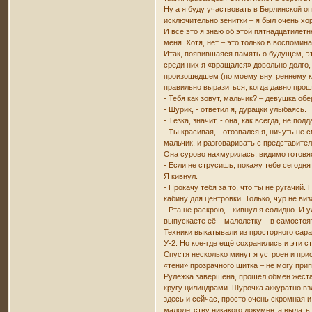
Ну а я буду участвовать в Берлинской о
исключительно зенитки – я был очень х
И всё это я знаю об этой пятнадцатилетн
меня. Хотя, нет – это только в воспомин
Итак, появившаяся память о будущем, эт
среди них я «вращался» довольно долго,
произошедшем (по моему внутреннему ка
правильно выразиться, когда давно про
- Тебя как зовут, мальчик? – девушка о
- Шурик, - ответил я, дурацки улыбаясь.
- Тёзка, значит, - она, как всегда, не п
- Ты красивая, - отозвался я, ничуть не
мальчик, и разговаривать с представит
Она сурово нахмурилась, видимо готовя
- Если не струсишь, покажу тебе сегодн
Я кивнул.
- Прокачу тебя за то, что ты не ругачи
кабину для центровки. Только, чур не виз
- Рта не раскрою, - кивнул я солидно. 
выпускаете её – малолетку – в самосто
Техники выкатывали из просторного сар
У-2. Но кое-где ещё сохранились и эти 
Спустя несколько минут я устроен и при
«тени» прозрачного щитка – не могу прип
Рулёжка завершена, прошёл обмен жеста
кругу цилиндрами. Шурочка аккуратно вз
здесь и сейчас, просто очень скромная 
малолетству никакого документа выдать 