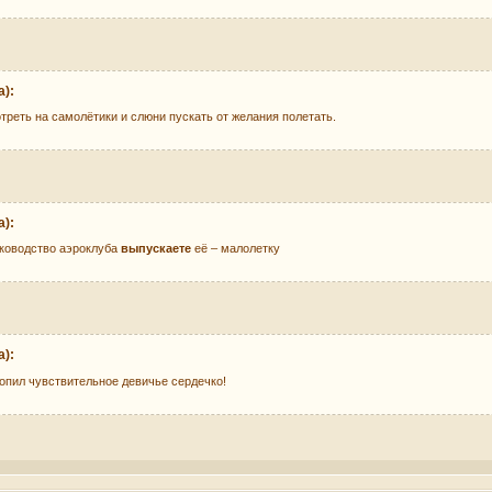
):
треть на самолётики и слюни пускать от желания полетать.
):
уководство аэроклуба
выпускаете
её – малолетку
):
опил чувствительное девичье сердечко!