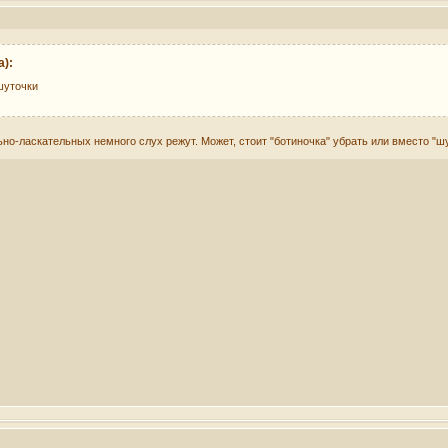
):
шуточки
но-ласкательных немного слух режут. Может, стоит "ботиночка" убрать или вместо "шу