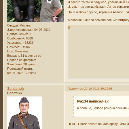
Я отчего-то так и подумал, уважаемый С
И, увы, так всегда бывает. Автор терзае
Но, в любом случае, терзания Автора - э
А вообще, начало романа весьма интригу
Откуда:
Москва
0
Зарегистрирован
: 04-07-2012
Приглашений:
0
Сообщений:
6680
Уважение:
+16237
Позитив:
+4906
Пол:
Мужской
Возраст:
61
[1965-03-02]
Провел на форуме:
9 месяцев 28 дней
Последний визит:
09-07-2026 17:59:57
Запасной
Поделиться
22-10-2013 20:25:08
Советник
tva134 написал(а):
А вообще, начало романа весьма и
ППКС. После такого начала сразу начинае