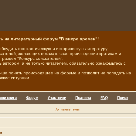
ь на литературный форум "В вихре времен"!
обсудить фантастическую и историческую литературу.
ателей, желающих показать свое произведение критикам и
 раздел "Конкурс соискателей".
ь автором, а не только читателем, обязательно ознакомьтесь с
чше понять происходящее на форуме и позволит не попадать на
овкие ситуации.
аши книги
Форум
Участники
Правила
FAQ
Поиск
Активные темы
м