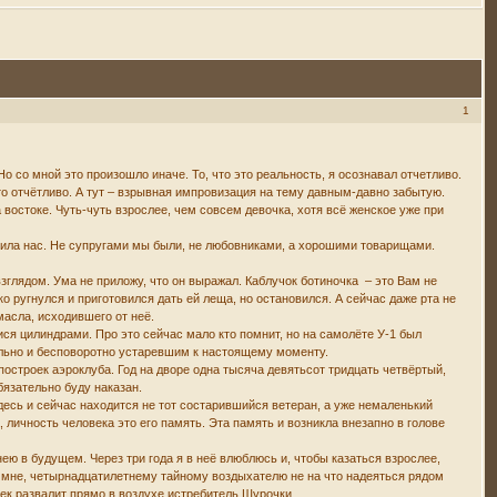
1
о со мной это произошло иначе. То, что это реальность, я осознавал отчетливо.
то отчётливо. А тут – взрывная импровизация на тему давным-давно забытую.
 востоке. Чуть-чуть взрослее, чем совсем девочка, хотя всё женское уже при
делила нас. Не супругами мы были, не любовниками, а хорошими товарищами.
глядом. Ума не приложу, что он выражал. Каблучок ботиночка – это Вам не
о ругнулся и приготовился дать ей леща, но остановился. А сейчас даже рта не
масла, исходившего от неё.
ся цилиндрами. Про это сейчас мало кто помнит, но на самолёте У-1 был
ельно и бесповоротно устаревшим к настоящему моменту.
остроек аэроклуба. Год на дворе одна тысяча девятьсот тридцать четвёртый,
бязательно буду наказан.
 здесь и сейчас находится не тот состарившийся ветеран, а уже немаленький
 личность человека это его память. Эта память и возникла внезапно в голове
ею в будущем. Через три года я в неё влюблюсь и, чтобы казаться взрослее,
– мне, четырнадцатилетнему тайному воздыхателю не на что надеяться рядом
шек развалит прямо в воздухе истребитель Шурочки.