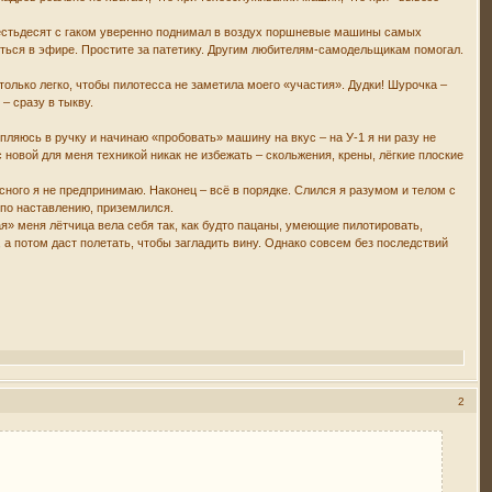
 шестьдесят с гаком уверенно поднимал в воздух поршневые машины самых
иться в эфире. Простите за патетику. Другим любителям-самодельщикам помогал.
только легко, чтобы пилотесса не заметила моего «участия». Дудки! Шурочка –
– сразу в тыкву.
пляюсь в ручку и начинаю «пробовать» машину на вкус – на У-1 я ни разу не
новой для меня техникой никак не избежать – скольжения, крены, лёгкие плоские
ного я не предпринимаю. Наконец – всё в порядке. Слился я разумом и телом с
 по наставлению, приземлился.
шая» меня лётчица вела себя так, как будто пацаны, умеющие пилотировать,
, а потом даст полетать, чтобы загладить вину. Однако совсем без последствий
2