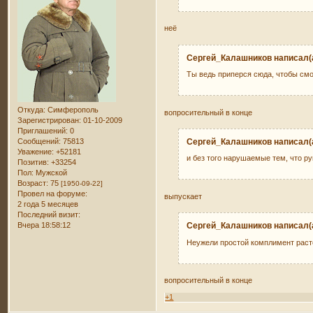
неё
Сергей_Калашников написал(а
Ты ведь приперся сюда, чтобы смо
Откуда:
Симферополь
вопросительный в конце
Зарегистрирован
: 01-10-2009
Приглашений:
0
Сообщений:
75813
Сергей_Калашников написал(а
Уважение:
+52181
и без того нарушаемые тем, что р
Позитив:
+33254
Пол:
Мужской
Возраст:
75
[1950-09-22]
Провел на форуме:
выпускает
2 года 5 месяцев
Последний визит:
Вчера 18:58:12
Сергей_Калашников написал(а
Неужели простой комплимент раст
вопросительный в конце
+1