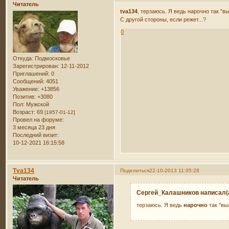
Читатель
tva134
, терзаюсь. Я ведь нарочно так "
С другой стороны, если режет...?
0
Откуда:
Подмосковье
Зарегистрирован
: 12-11-2012
Приглашений:
0
Сообщений:
4051
Уважение:
+13856
Позитив:
+3080
Пол:
Мужской
Возраст:
69
[1957-01-12]
Провел на форуме:
3 месяца 23 дня
Последний визит:
10-12-2021 16:15:58
Tva134
Поделиться
22-10-2013 11:05:28
Читатель
Сергей_Калашников написал(а
терзаюсь. Я ведь
нарочно
так "в