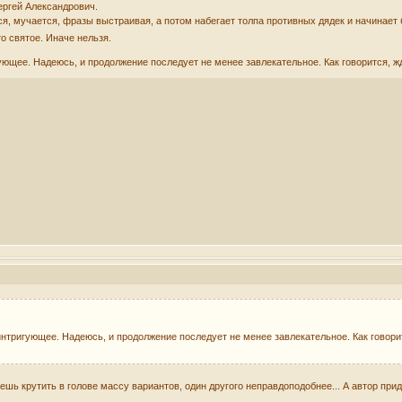
ергей Александрович.
тся, мучается, фразы выстраивая, а потом набегает толпа противных дядек и начинает
то святое. Иначе нельзя.
ющее. Надеюсь, и продолжение последует не менее завлекательное. Как говорится, ж
нтригующее. Надеюсь, и продолжение последует не менее завлекательное. Как говори
шь крутить в голове массу вариантов, один другого неправдоподобнее... А автор прид