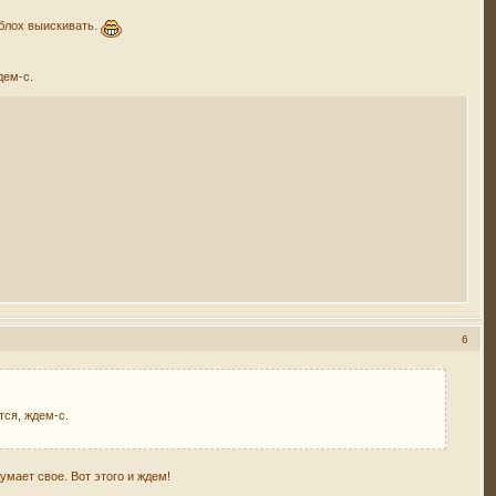
 блох выискивать.
дем-с.
6
тся, ждем-с.
умает свое. Вот этого и ждем!