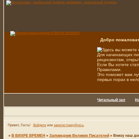
Добро пожаловат
Здесь вы можете 
Для начинающих пис
рецензентам, открыт
Если Вы хотите стат
Правилами.
Это поможет вам лу
первых порах в нел
Читальный зал
Н
Привет, Гость!
Войдите
или
зарегистрируйтесь
.
»
В ВИХРЕ ВРЕМЕН
»
Заповедник Великих Писателей
»
Внизу наш до