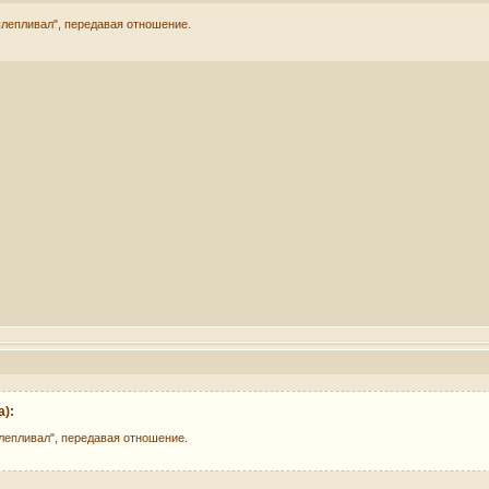
вылепливал", передавая отношение.
):
ылепливал", передавая отношение.