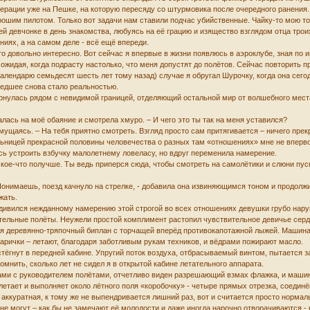
перации уже на Пешке, на которую пересяду со штурмовика после очередного ранения. 
орошим пилотом. Только вот задачи нам ставили подчас убийственные. Чайку-то мою
ей девчонке в день знакомства, любуясь на её грацию и изящество взглядом отца трои
аниях, а на самом деле - всё ещё впереди.
о довольно интересно. Вот сейчас я впервые в жизни появлюсь в аэроклубе, зная по 
 ожидая, когда подрасту настолько, что меня допустят до полётов. Сейчас повторить 
лендарю семьдесят шесть лет тому назад) случае я обругал Шурочку, когда она се
шедшее снова стало реальностью.
бернулась рядом с невидимой границей, отделяющий остальной мир от волшебного мест
оддалась на моё обаяние и смотрела хмуро. – И чего это ты так на меня уставился?
 смущаясь. – На тебя приятно смотреть. Взгляд просто сам притягивается – ничего пре
ельницей прекрасной половины человечества о разных там «отношениях» мне не вперв
сь устроить взбучку малолетнему ловеласу, но вдруг переменила намерение.
я кое-что получше. Ты ведь приперся сюда, чтобы смотреть на самолётики и слюни пус
й. Понимаешь, поезд качнуло на стрелке, - добавила она извиняющимся тоном и продол
жать.
И удивился нежданному намерению этой строгой во всех отношениях девушки грубо нар
ятельные полёты. Неужели простой комплимент растопил чувствительное девичье серд
ая деревянно-тряпочный биплан с торчащей вперёд противокапотажной лыжей. Машина 
старички – летают, благодаря заботливым рукам техников, и вёдрами пожирают масло.
стёгнут в передней кабине. Упругий поток воздуха, отбрасываемый винтом, пытается за
омнить, сколько лет не сидел я в открытой кабине летательного аппарата.
ми с руководителем полётами, отчетливо виден разрешающий взмах флажка, и машина
летает и выполняет около лётного поля «коробочку» - четыре прямых отрезка, соединё
и аккуратная, к тому же не выпендривается лишний раз, вот и считается просто норма
не могут – как бы не замечают её молодости и даже иногда нарочно отворачиваются - 