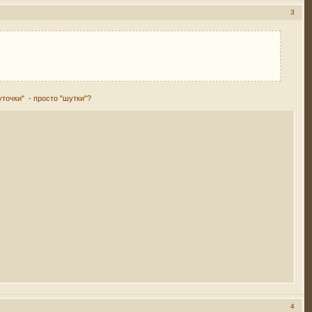
3
точки" - просто "шутки"?
4