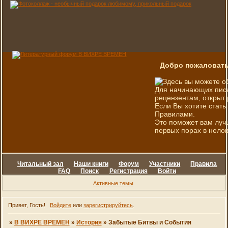
Добро пожаловать
Здесь вы можете о
Для начинающих писа
рецензентам, открыт 
Если Вы хотите стать
Правилами.
Это поможет вам луч
первых порах в нелов
Читальный зал
Наши книги
Форум
Участники
Правила
FAQ
Поиск
Регистрация
Войти
Активные темы
Привет, Гость!
Войдите
или
зарегистрируйтесь
.
»
В ВИХРЕ ВРЕМЕН
»
История
»
Забытые Битвы и События