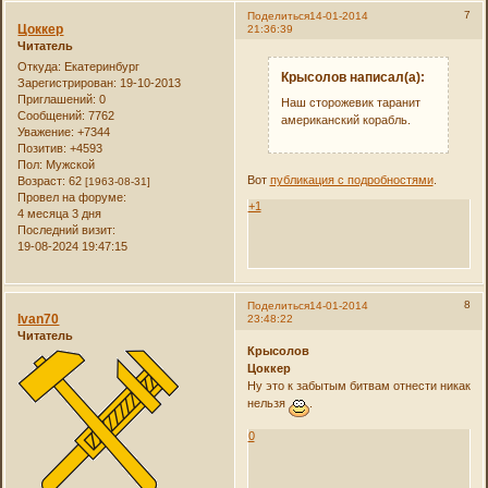
7
Поделиться
14-01-2014
Цоккер
21:36:39
Читатель
Откуда:
Екатеринбург
Крысолов написал(а):
Зарегистрирован
: 19-10-2013
Приглашений:
0
Наш сторожевик таранит
Сообщений:
7762
американский корабль.
Уважение:
+7344
Позитив:
+4593
Пол:
Мужской
Вот
публикация с подробностями
.
Возраст:
62
[1963-08-31]
Провел на форуме:
+1
4 месяца 3 дня
Последний визит:
19-08-2024 19:47:15
8
Поделиться
14-01-2014
Ivan70
23:48:22
Читатель
Крысолов
Цоккер
Ну это к забытым битвам отнести никак
нельзя
.
0