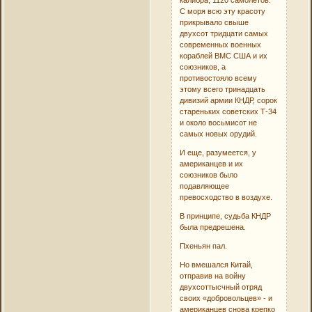
калибра, 1120 самолётов.
С моря всю эту красоту
прикрывало свыше
двухсот тридцати самых
современных военных
кораблей ВМС США и их
союзников, а
противостояло всему
этому всего тринадцать
дивизий армии КНДР, сорок
стареньких советских Т-34
и около восьмисот не
самых новых орудий.
И еще, разумеется, у
американцев и их
союзников было
подавляющее
превосходство в воздухе.
В принципе, судьба КНДР
была предрешена.
Пхеньян пал.
Но вмешался Китай,
отправив на войну
двухсоттысчный отряд
своих «добровольцев» - и
американцев снова крепко