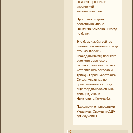
тогда «сторонников
украинской
независимости».
Просто – комдива
полковника Ивана
Никитича Крылова никогда
не было.
Это был, как бы сейчас
сказали, «позывной» (тогда
это называлось
«псевдонимом») великого
русского советского
летчика, знаменитого аса,
«сталинского сокола» и
Трижды Героя Советского
Союза, украинца по
происхождению и тогда
еще гвардии полковника
авиации, Ивана
Никитовича Кожедуба.
Параллели с нынешними
Украиной, Сирией и США
тут случайны.
+9