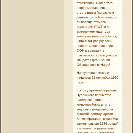
вторжения». Более того,
воспользовавшись
отсутствием (по разным
данным то ли бойкотом, то
ли вообще отзывом
делегации) СССР и не
включением еще туда
коммунистического Китая,
США в тот раз удалось
провести решение через
ООН и возглавить,
фактически, коалицию при
мандате Организации
Объединенных Наций.
Наступление «южан»
началось 15 сентября 1950
года.
К этому времени в районе
Пусанского периметра
находилось пять
южнокорейских и пять
кадровых американских
дивизий, бригада армии
Великобритании, около 500
танков, свыше 1634 орудий
и миномётов различного