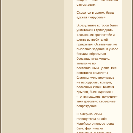
самом деле.
Сходятся в одном: была
адская «карусель».
В результате которой были
уничтожены тринадцать
«летающих крепостей» и
шесть истребителей
прикрытия. Остальные, не
выполнив задания, в ужасе
бежали, сбрасывая
боезапас куда угодно,
только не по
поставленным целям. Все
советские самолеты
благополучно вернулись
на аэродромы, комдив,
полковник Иван Никитич
Крылов, был недоволен,
что три машины получили-
таки довольно серьезные
повреждения.
С американским
господством в небе
Корейского полуострова
было фактически