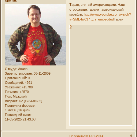
Критик
Таран, снятый американцами. Наш
сторожевик таранит американский
корабль.
http://www.youtube.com/watch?
v=SME4w037 … r_embedded
Таран
0
Откуда:
Анапа
Зарегистрирован
: 08-11-2009
Приглашений:
0
Сообщений:
4991
Уважение:
+15708
Позитив:
+2570
Пол:
Мужской
Возраст:
62
[1964-08-05]
Провел на форуме:
1 месяц 26 дней
Последний визит:
11-05-2025 21:43:08
6
Поделиться
14-01-2014