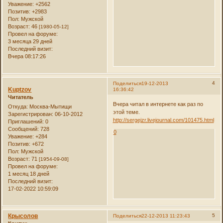
Уважение:
+2562
Позитив:
+2983
Пол:
Мужской
Возраст:
46
[1980-05-12]
Провел на форуме:
3 месяца 29 дней
Последний визит:
Вчера 08:17:26
4
Поделиться
19-12-2013
Kuptzov
16:36:42
Читатель
Вчера читал в интернете как раз по
Откуда:
Москва-Мытищи
этой теме.
Зарегистрирован
: 06-10-2012
http://sergejzr.livejournal.com/101475.html
Приглашений:
0
Сообщений:
728
0
Уважение:
+284
Позитив:
+672
Пол:
Мужской
Возраст:
71
[1954-09-08]
Провел на форуме:
1 месяц 18 дней
Последний визит:
17-02-2022 10:59:09
Крысолов
5
Поделиться
22-12-2013 11:23:43