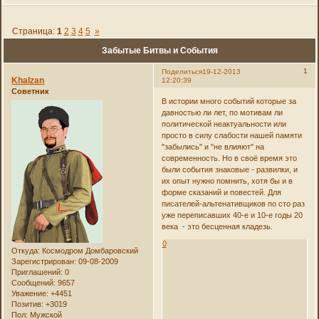
Страница:
1
2
3
4
5
»
Забытые Битвы и События
1
Поделиться
19-12-2013
Khalzan
12:20:39
Советник
В истории много событий которые за
давностью ли лет, по мотивам ли
политической неактуальности или
просто в силу слабости нашей памяти
"забылись" и "не влияют" на
современность. Но в своё время это
были события знаковые - развилки, и
их опыт нужно помнить, хотя бы и в
форме сказаний и повестей. Для
писателей-альтенативщиков по сто раз
уже переписавших 40-е и 10-е годы 20
века - это бесценная кладезь.
0
Откуда:
Космодром Домбаровский
Зарегистрирован
: 09-08-2009
Приглашений:
0
Сообщений:
9657
Уважение:
+4451
Позитив:
+3019
Пол:
Мужской