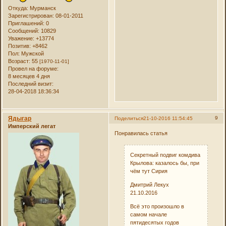
Откуда:
Мурманск
Зарегистрирован
: 08-01-2011
Приглашений:
0
Сообщений:
10829
Уважение:
+13774
Позитив:
+8462
Пол:
Мужской
Возраст:
55
[1970-11-01]
Провел на форуме:
8 месяцев 4 дня
Последний визит:
28-04-2018 18:36:34
Ядыгар
9
Поделиться
21-10-2016 11:54:45
Имперский легат
Понравилась статья
Секретный подвиг комдива
Крылова: казалось бы, при
чём тут Сирия
Дмитрий Лекух
21.10.2016
Всё это произошло в
самом начале
пятидесятых годов