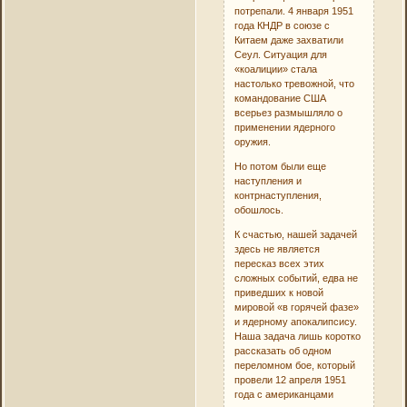
потрепали. 4 января 1951
года КНДР в союзе с
Китаем даже захватили
Сеул. Ситуация для
«коалиции» стала
настолько тревожной, что
командование США
всерьез размышляло о
применении ядерного
оружия.
Но потом были еще
наступления и
контрнаступления,
обошлось.
К счастью, нашей задачей
здесь не является
пересказ всех этих
сложных событий, едва не
приведших к новой
мировой «в горячей фазе»
и ядерному апокалипсису.
Наша задача лишь коротко
рассказать об одном
переломном бое, который
провели 12 апреля 1951
года с американцами