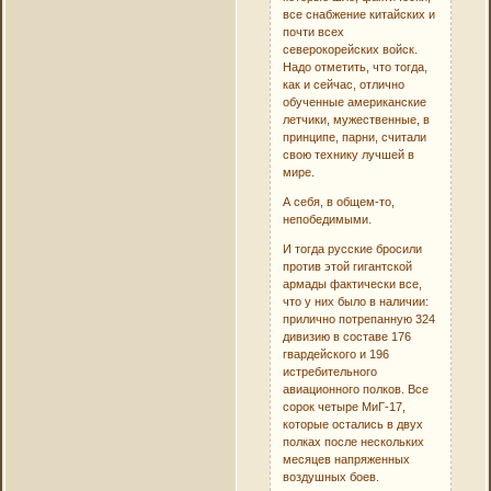
все снабжение китайских и
почти всех
северокорейских войск.
Надо отметить, что тогда,
как и сейчас, отлично
обученные американские
летчики, мужественные, в
принципе, парни, считали
свою технику лучшей в
мире.
А себя, в общем-то,
непобедимыми.
И тогда русские бросили
против этой гигантской
армады фактически все,
что у них было в наличии:
прилично потрепанную 324
дивизию в составе 176
гвардейского и 196
истребительного
авиационного полков. Все
сорок четыре МиГ-17,
которые остались в двух
полках после нескольких
месяцев напряженных
воздушных боев.