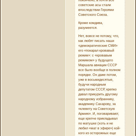
покончено, а почти все
советские асы стали
впоследствии Героями
Советского Союза.
Кроме комдива,
разумеется.
Нет, вовсе не потому, что,
как любят писать наши
«демократические СМИ»
его «покарал кровавый
режим»: с «кровавым
режимом» у будущего
Маршала авиации СССР
все было вообще в полном
порядке. Он даже потом,
уже в восьмидесятые,
будучи народным
депутатом СССР, крепко
давал прикурить другому
народному избраннику,
академику Сахарову, за
«клевету на Советскую
Армию». И, поговаривают,
еще крепче прикладывал
по матушке (хоть и не
любил «мат в эфире») кой-
кого из осторожных еще