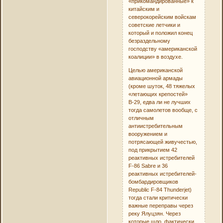
«прикомандированные» к
китайским и
северокорейским войскам
советские летчики и
который и положил конец
безраздельному
господству «американской
коалиции» в воздухе.
Целью американской
авиационной армады
(кроме шуток, 48 тяжелых
«летающих крепостей»
В-29, едва ли не лучших
тогда самолетов вообще, с
отличным
антиистребительным
вооружением и
потрясающей живучестью,
под прикрытием 42
реактивных истребителей
F-86 Sabre и 36
реактивных истребителей-
бомбардировщиков
Republic F-84 Thunderjet)
тогда стали критически
важные переправы через
реку Ялуцзян. Через
которые шло, фактически,