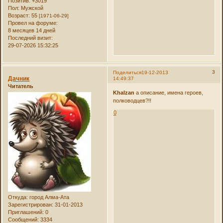
Позитив:
+3019
Пол:
Мужской
Возраст:
55
[1971-06-29]
Провел на форуме:
8 месяцев 14 дней
Последний визит:
29-07-2026 15:32:25
3
Поделиться
19-12-2013
Дачник
14:49:37
Читатель
Khalzan
а описание, имена героев,
полководцев?!!
0
Откуда:
город Алма-Ата
Зарегистрирован
: 31-01-2013
Приглашений:
0
Сообщений:
3334