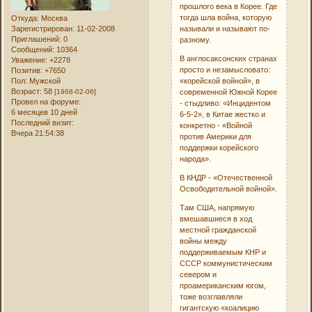
прошлого века в Корее. Где
тогда шла война, которую
Откуда:
Москва
Зарегистрирован
: 11-02-2008
называли и называют по-
Приглашений:
0
разному.
Сообщений:
10364
В англосаксонских странах
Уважение:
+2278
просто и незамысловато:
Позитив:
+7650
Пол:
Мужской
«корейской войной», в
Возраст:
58
[1968-02-06]
современной Южной Корее
Провел на форуме:
- стыдливо: «Инцидентом
6 месяцев 10 дней
6-5-2», в Китае жестко и
Последний визит:
конкретно - «Войной
Вчера 21:54:38
против Америки для
поддержки корейского
народа».
В КНДР - «Отечественной
Освободительной войной».
Там США, напрямую
вмешавшиеся в ход
местной гражданской
войны между
поддерживаемым КНР и
СССР коммунистическим
севером и
проамериканским югом,
тоже возглавляли
гигантскую «коалицию