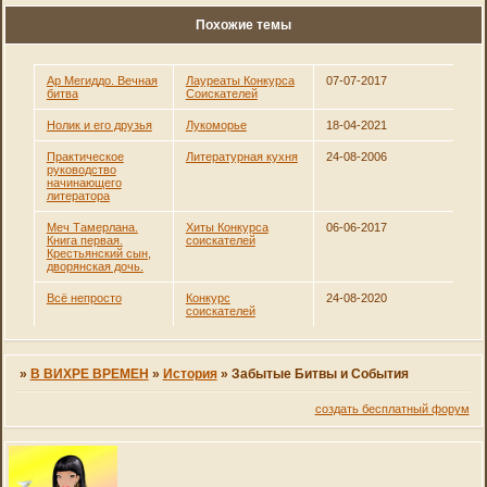
Похожие темы
Ар Мегиддо. Вечная
Лауреаты Конкурса
07-07-2017
битва
Соискателей
Нолик и его друзья
Лукоморье
18-04-2021
Практическое
Литературная кухня
24-08-2006
руководство
начинающего
литератора
Меч Тамерлана.
Хиты Конкурса
06-06-2017
Книга первая.
соискателей
Крестьянский сын,
дворянская дочь.
Всё непросто
Конкурс
24-08-2020
соискателей
»
В ВИХРЕ ВРЕМЕН
»
История
»
Забытые Битвы и События
создать бесплатный форум