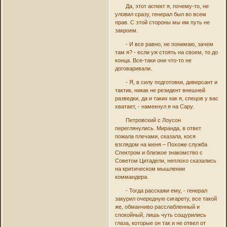
Да, этот аспект я, почему-то, не
уловил сразу, генерал был во всем
прав. С этой стороны мы им путь не
закроем.
- И все равно, не понимаю, зачем
там я? - если уж стоять на своем, то до
конца. Все-таки они что-то не
договаривали.
- Я, в силу подготовки, диверсант и
тактик, никак не резидент внешней
разведки, да и таких как я, спецов у вас
хватает, - намекнул я на Сару.
Петровский с Лоусон
переглянулись. Миранда, в ответ
пожала плечами, сказала, кося
взглядом на меня – Похоже служба
Спектром и близкое знакомство с
Советом Цитадели, неплохо сказались
на критическом мышлении
коммандера.
- Тогда расскажи ему, - генерал
закурил очередную сигарету, все такой
же, обманчиво расслабленный и
спокойный, лишь чуть сощурились
глаза, которые он так и не отвел от