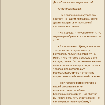
Да и «Омега», там люди-то есть?
Ответила Миранда:
- Ну, человеческого мусора там
хватает. По нашим прикидкам, около
десяти процентов от постоянной
численности станции.
- Ну, хорошо, – не успокоился я, - С
людьми разобрались, а с остальным то
что?
- А с остальным, Джон, все просто,
- затушив очередную сигарету,
Петровский задумчиво взглянул на
меня. И что-то такое мелькало в его
взгляде, словно бы он заново оценивал
меня и задавался вопросом, а тот ли я
человек, про которого ему
рассказывали, отчего я отчетливо
почувствовал себя не в своей тарелке.
- Уничтожение ретранслятора с
нашей стороны никак не
воспрепятствует прибытию
Коллекционеров оттуда. Вот обратно
им, конечно же, путь будет заказан, но
как это решит нашу проблему?