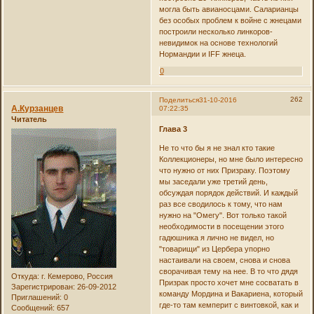
могла быть авианосцами. Саларианцы
без особых проблем к войне с жнецами
построили несколько линкоров-
невидимок на основе технологий
Нормандии и IFF жнеца.
0
262
Поделиться
31-10-2016
А.Курзанцев
07:22:35
Читатель
Глава 3
Не то что бы я не знал кто такие
Коллекционеры, но мне было интересно
что нужно от них Призраку. Поэтому
мы заседали уже третий день,
обсуждая порядок действий. И каждый
раз все сводилось к тому, что нам
нужно на "Омегу". Вот только такой
необходимости в посещении этого
гадюшника я лично не видел, но
"товарищи" из Цербера упорно
настаивали на своем, снова и снова
сворачивая тему на нее. В то что дядя
Откуда:
г. Кемерово, Россия
Призрак просто хочет мне сосватать в
Зарегистрирован
: 26-09-2012
команду Мордина и Вакариена, который
Приглашений:
0
где-то там кемперит с винтовкой, как и
Сообщений:
657