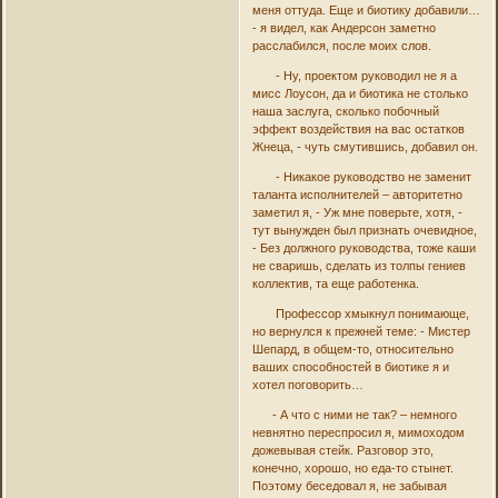
меня оттуда. Еще и биотику добавили…
- я видел, как Андерсон заметно
расслабился, после моих слов.
- Ну, проектом руководил не я а
мисс Лоусон, да и биотика не столько
наша заслуга, сколько побочный
эффект воздействия на вас остатков
Жнеца, - чуть смутившись, добавил он.
- Никакое руководство не заменит
таланта исполнителей – авторитетно
заметил я, - Уж мне поверьте, хотя, -
тут вынужден был признать очевидное,
- Без должного руководства, тоже каши
не сваришь, сделать из толпы гениев
коллектив, та еще работенка.
Профессор хмыкнул понимающе,
но вернулся к прежней теме: - Мистер
Шепард, в общем-то, относительно
ваших способностей в биотике я и
хотел поговорить…
- А что с ними не так? – немного
невнятно переспросил я, мимоходом
дожевывая стейк. Разговор это,
конечно, хорошо, но еда-то стынет.
Поэтому беседовал я, не забывая