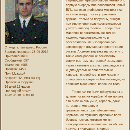
Нормандии перешло совсем немного. В
первую очередь мне понравился новый
БИЦ, капитан и офицеры мостика уже
не стоят вокруг поста управления
держась только за поручень, рискуя
при отключении гравикомпенсаторов
улететь вперед головой. Теперь там
массивные ложементы не только
надежно удерживающие но и
обеспечивающие изолированную
атмосферу в случае разгерметизации
Откуда:
г. Кемерово, Россия
отсека. А самая вишенка на торте, что
Зарегистрирован
: 26-09-2012
Приглашений:
0
такие изолированные ложементы
Сообщений:
657
имели систему экстренной эвакуации,
Уважение:
+986
через сквозные шахты, превращаясь в
Позитив:
+450
индивидуальные спасательные
Пол:
Мужской
капсулы, способные, в том числе, и
Возраст:
42
[1984-03-16]
совершить посадку на близлежащее, не
Провел на форуме:
слишком массивное, небесное тело.
16 дней 12 часов
Последний визит:
Точно так же были оборудованы и
16-01-2018 09:08:16
другие посты на корабле. И как по мне,
это было очень умно, корабль, даже
потеряв атмосферу и
гравикомпенсаторы, обеспечивал
нормальное функционирование всех
боевых постов, которые могли
эвакуироваться независимо от общей
системы эвакуации, в самый