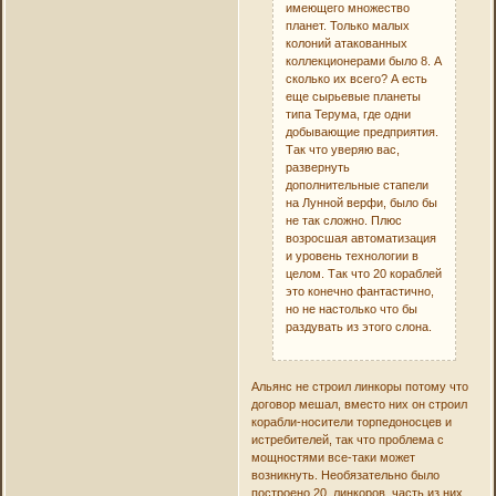
имеющего множество
планет. Только малых
колоний атакованных
коллекционерами было 8. А
сколько их всего? А есть
еще сырьевые планеты
типа Терума, где одни
добывающие предприятия.
Так что уверяю вас,
развернуть
дополнительные стапели
на Лунной верфи, было бы
не так сложно. Плюс
возросшая автоматизация
и уровень технологии в
целом. Так что 20 кораблей
это конечно фантастично,
но не настолько что бы
раздувать из этого слона.
Альянс не строил линкоры потому что
договор мешал, вместо них он строил
корабли-носители торпедоносцев и
истребителей, так что проблема с
мощностями все-таки может
возникнуть. Необязательно было
построено 20 линкоров, часть из них