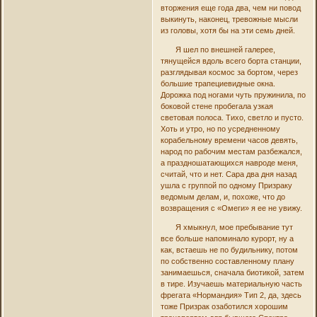
вторжения еще года два, чем ни повод
выкинуть, наконец, тревожные мысли
из головы, хотя бы на эти семь дней.
Я шел по внешней галерее,
тянущейся вдоль всего борта станции,
разглядывая космос за бортом, через
большие трапециевидные окна.
Дорожка под ногами чуть пружинила, по
боковой стене пробегала узкая
световая полоса. Тихо, светло и пусто.
Хоть и утро, но по усредненному
корабельному времени часов девять,
народ по рабочим местам разбежался,
а праздношатающихся навроде меня,
считай, что и нет. Сара два дня назад
ушла с группой по одному Призраку
ведомым делам, и, похоже, что до
возвращения с «Омеги» я ее не увижу.
Я хмыкнул, мое пребывание тут
все больше напоминало курорт, ну а
как, встаешь не по будильнику, потом
по собственно составленному плану
занимаешься, сначала биотикой, затем
в тире. Изучаешь материальную часть
фрегата «Нормандия» Тип 2, да, здесь
тоже Призрак озаботился хорошим