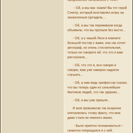
- Ой, а мы вас знаем! Вы тот герой
Спектр, который возглавлял атаку на
захваченную Цитадель…
- Ой, а мы так переживали когда
объявили, что вы пропали без вести…
- Ой, а у нашей Леси в комнате
большой постер с вами, она так хочет
автограф, но очень стеснительная,
только не говорите ей, что это я вам
рассказала…
- Ой, что это я, все говорю и
говорю, вам уже наверно надоело
слушать…
- Ой, а нам ведь профессор сказал,
что вы теперь один из сильнейших
биотиков людей, это так здорово…
- Ой, а мы уже пришли…
И моя провожатая так искренне
опечалилась этому факту, что мне
даже стало ее немного жалко.
- Было приятно познакомиться –
галантно попрощался я с ней.