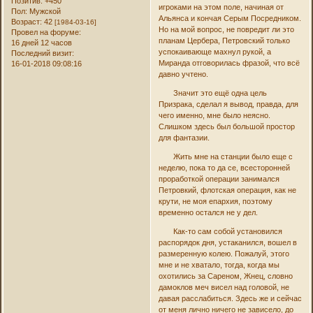
Позитив:
+450
игроками на этом поле, начиная от
Пол:
Мужской
Альянса и кончая Серым Посредником.
Возраст:
42
[1984-03-16]
Но на мой вопрос, не повредит ли это
Провел на форуме:
планам Цербера, Петровский только
16 дней 12 часов
успокаивающе махнул рукой, а
Последний визит:
Миранда отговорилась фразой, что всё
16-01-2018 09:08:16
давно учтено.
Значит это ещё одна цель
Призрака, сделал я вывод, правда, для
чего именно, мне было неясно.
Слишком здесь был большой простор
для фантазии.
Жить мне на станции было еще с
неделю, пока то да се, всесторонней
проработкой операции занимался
Петровкий, флотская операция, как не
крути, не моя епархия, поэтому
временно остался не у дел.
Как-то сам собой установился
распорядок дня, устаканился, вошел в
размеренную колею. Пожалуй, этого
мне и не хватало, тогда, когда мы
охотились за Сареном, Жнец, словно
дамоклов меч висел над головой, не
давая расслабиться. Здесь же и сейчас
от меня лично ничего не зависело, до