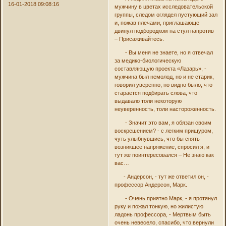
16-01-2018 09:08:16
мужчину в цветах исследовательской
группы, следом оглядел пустующий зал
и, пожав плечами, приглашающе
двинул подбородком на стул напротив
– Присаживайтесь.
- Вы меня не знаете, но я отвечал
за медико-биологическую
составляющую проекта «Лазарь», -
мужчина был немолод, но и не старик,
говорил уверенно, но видно было, что
старается подбирать слова, что
выдавало толи некоторую
неуверенность, толи настороженность.
- Значит это вам, я обязан своим
воскрешением? - с легким прищуром,
чуть улыбнувшись, что бы снять
возникшее напряжение, спросил я, и
тут же поинтересовался – Не знаю как
вас…
- Андерсон, - тут же ответил он, -
профессор Андерсон, Марк.
- Очень приятно Марк, - я протянул
руку и пожал тонкую, но жилистую
ладонь профессора, - Мертвым быть
очень невесело, спасибо, что вернули