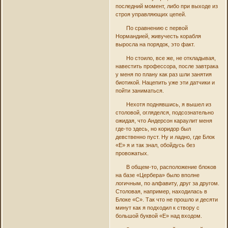
последний момент, либо при выходе из
строя управляющих цепей.
По сравнению с первой
Нормандией, живучесть корабля
выросла на порядок, это факт.
Но стоило, все же, не откладывая,
навестить профессора, после завтрака
у меня по плану как раз шли занятия
биотикой. Нацепить уже эти датчики и
пойти заниматься.
Нехотя поднявшись, я вышел из
столовой, огляделся, подсознательно
ожидая, что Андерсон караулит меня
где-то здесь, но коридор был
девственно пуст. Ну и ладно, где Блок
«Е» я и так знал, обойдусь без
провожатых.
В общем-то, расположение блоков
на базе «Цербера» было вполне
логичным, по алфавиту, друг за другом.
Столовая, например, находилась в
Блоке «С». Так что не прошло и десяти
минут как я подходил к створу с
большой буквой «Е» над входом.