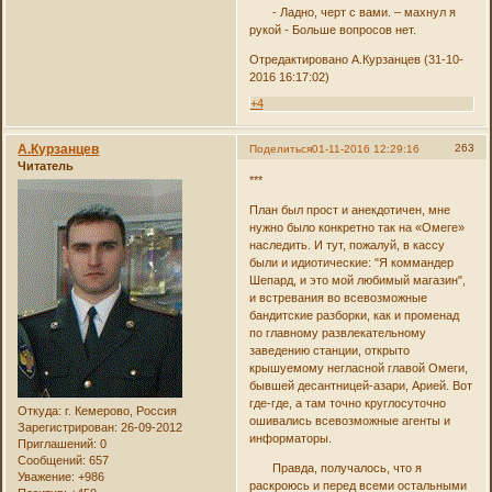
- Ладно, черт с вами. – махнул я
рукой - Больше вопросов нет.
Отредактировано А.Курзанцев (31-10-
2016 16:17:02)
+4
А.Курзанцев
263
Поделиться
01-11-2016 12:29:16
Читатель
***
План был прост и анекдотичен, мне
нужно было конкретно так на «Омеге»
наследить. И тут, пожалуй, в кассу
были и идиотические: "Я коммандер
Шепард, и это мой любимый магазин",
и встревания во всевозможные
бандитские разборки, как и променад
по главному развлекательному
заведению станции, открыто
крышуемому негласной главой Омеги,
бывшей десантницей-азари, Арией. Вот
где-где, а там точно круглосуточно
Откуда:
г. Кемерово, Россия
ошивались всевозможные агенты и
Зарегистрирован
: 26-09-2012
информаторы.
Приглашений:
0
Сообщений:
657
Правда, получалось, что я
Уважение:
+986
раскроюсь и перед всеми остальными