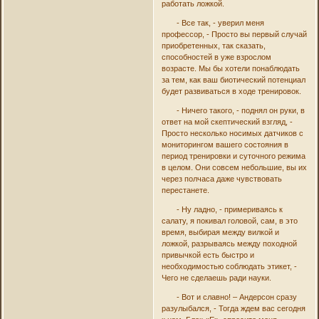
работать ложкой.
- Все так, - уверил меня
профессор, - Просто вы первый случай
приобретенных, так сказать,
способностей в уже взрослом
возрасте. Мы бы хотели понаблюдать
за тем, как ваш биотический потенциал
будет развиваться в ходе тренировок.
- Ничего такого, - поднял он руки, в
ответ на мой скептический взгляд, -
Просто несколько носимых датчиков с
мониторингом вашего состояния в
период тренировки и суточного режима
в целом. Они совсем небольшие, вы их
через полчаса даже чувствовать
перестанете.
- Ну ладно, - примериваясь к
салату, я покивал головой, сам, в это
время, выбирая между вилкой и
ложкой, разрываясь между походной
привычкой есть быстро и
необходимостью соблюдать этикет, -
Чего не сделаешь ради науки.
- Вот и славно! – Андерсон сразу
разулыбался, - Тогда ждем вас сегодня