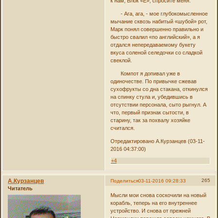
к нам, Блок «Е», спросите меня.
- Ага, ага, - мое глубокомысленное
мычание сквозь набитый «шубой» рот,
Марк понял совершенно правильно и
быстро свалил «по английский», а я
отдался непередаваемому букету
вкуса соленой селедочки со сладкой
свеклой.
Компот я допивал уже в
одиночестве. По привычке сжевав
сухофрукты со дна стакана, откинулся
на спинку стула и, убедившись в
отсутствии персонала, сыто рыгнул. А
что, первый признак сытости, в
старину, так за похвалу хозяйке
считался.
Отредактировано А.Курзанцев (03-11-
2016 04:37:00)
+4
А.Курзанцев
265
Поделиться
03-11-2016 09:28:33
Читатель
Мысли мои снова соскочили на новый
корабль, теперь на его внутреннее
устройство. И снова от прежней