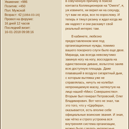
в озвученную причину в поиске
Уважение:
+986
контакта Коллекционеров на "Омеге", я,
Позитив:
+450
уж извините, ни верил ни на секунду,
Пол:
Мужской
Возраст:
42
тут вам не игра, все по взрослому. И
[1984-03-16]
Провел на форуме:
теперь я тянул резину и ждал когда же
16 дней 12 часов
им надоест и они раскажут свой
Последний визит:
реальный интерес там.
16-01-2018 09:08:16
В кабинете, любезно
предоставленном мне под
организационные нужды, помимо
вашего покорного слуги было еще двое.
Миранда, как всегда невозмутимо
закинув ногу на ногу, восседала на
единственном диване, вольготно заняв
всю доступную площадь. Даже
плававший в воздухе сигаретный дым,
с которым вытяжка уже не
справлялась, ничуть не колебал
непроницаемую маску, натянутую на
лицо нашей «Мисс Совершенство».
Вторым был генерал Петровский, Олег
Владимирович. Вот чего не знал, так
это того, что у «Цербера»,
оказывается, есть вполне себе
официальные воинские звания. И зная,
как чётко и строго устроена вся
внутренняя система организации,
можно было сделать интересные