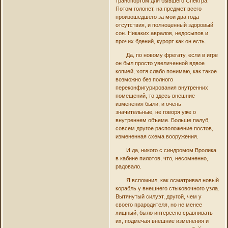
транспортом для бывшего Спектра.
Потом голонет, на предмет всего
произошедшего за мои два года
отсутствия, и полноценный здоровый
сон. Никаких авралов, недосыпов и
прочих бдений, курорт как он есть.
Да, по новому фрегату, если в игре
он был просто увеличенной вдвое
копией, хотя слабо понимаю, как такое
возможно без полного
переконфигурирования внутренних
помещений, то здесь внешние
изменения были, и очень
значительные, не говоря уже о
внутреннем объеме. Больше палуб,
совсем другое расположение постов,
измененная схема вооружения.
И да, никого с синдромом Вролика
в кабине пилотов, что, несомненно,
радовало.
Я вспомнил, как осматривал новый
корабль у внешнего стыковочного узла.
Вытянутый силуэт, другой, чем у
своего прародителя, но не менее
хищный, было интересно сравнивать
их, подмечая внешние изменения и