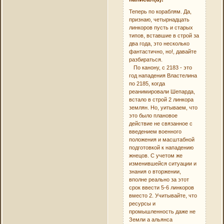
Теперь по кораблям. Да,
признаю, четырнадцать
линкоров пусть и старых
типов, вставшие в строй за
два года, это несколько
фантастично, но!, давайте
разбираться.
По канону, с 2183 - это
год нападения Властелина
по 2185, когда
реанимировали Шепарда,
встало в строй 2 линкора
землян. Но, уитываем, что
это было плановое
действие не связанное с
введением военного
положения и масштабной
подготовкой к нападению
жнецов. С учетом же
изменившейся ситуации и
знания о вторжении,
вполне реально за этот
срок ввести 5-6 линкоров
вместо 2. Учитывайте, что
ресурсы и
промышленность даже не
Земли а альянса