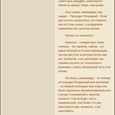
советскую комедию, усмехнулся: -
Ловля на живца? Знаю, сам рыбак.
- Она самая, коммандер, она
самая. – Прогудел Петровкий – Если
достаточно засветитесь на «Омеге»
они об этом узнают, а нездоровое
шевеление мы засечем вполне.
- Хотите их захватить?
- Конечно, - генерал был также
спокоен, - Их корабль, сейчас, это
единственный источник информации,
так как доступа за ретранслятор нам
нет. Захватив, а не уничтожив, мы
сможем изучить их технологии и
возможно, узнать безопасный путь в их
логово.
- Не боись, коммандер, - по своему
истолковал Петровский мое молчание
– их боевой потенциал нам известен,
были тщательно проанализированы все
случаи столкновения с флотом
Альянса. Угроза будет чисто
номинальной, тем более что они
попытаются вас захватить, а не
уничтожить.