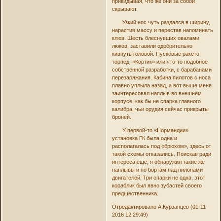
прикидывая, что же они за собой
скрывают.
Узкий нос чуть раздался в ширину,
нарастив массу и перестав напоминать
клюв. Шесть блеснувших овалами
люков, заставили одобрительно
кивнуть головой. Пусковые ракето-
торпед, «Кортик» или что-то подобное
собственной разработки, с барабанами
перезаряжания. Кабина пилотов с носа
плавно уплыла назад, а вот выше меня
заинтересовал наплыв во внешнем
корпусе, как бы не спарка главного
калибра, чьи орудия сейчас прикрыты
броней.
У первой-то «Нормандии»
установка ГК была одна и
располагалась под «брюхом», здесь от
такой схемы отказались. Поискав ради
интереса еще, я обнаружил такие же
наплывы и по бортам над пилонами
двигателей. Три спарки не одна, этот
кораблик был явно зубастей своего
предшественника.
Отредактировано А.Курзанцев (01-11-
2016 12:29:49)