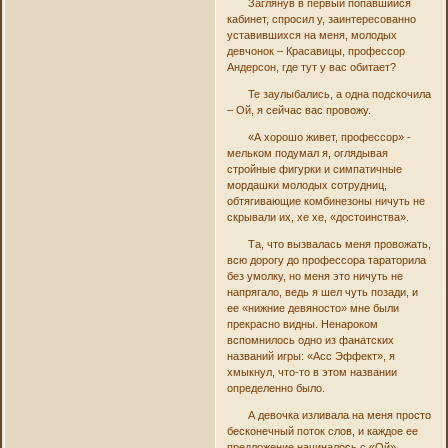
Заглянув в первый попавшийся
кабинет, спросил у, заинтересованно
уставившихся на меня, молодых
девчонок – Красавицы, профессор
Андерсон, где тут у вас обитает?
Те заулыбались, а одна подскочила
– Ой, я сейчас вас провожу.
«А хорошо живет, профессор» -
мельком подумал я, оглядывая
стройные фигурки и симпатичные
мордашки молодых сотрудниц,
обтягивающие комбинезоны ничуть не
скрывали их, хе хе, «достоинства».
Та, что вызвалась меня провожать,
всю дорогу до профессора тараторила
без умолку, но меня это ничуть не
напрягало, ведь я шел чуть позади, и
ее «нижние девяносто» мне были
прекрасно видны. Ненароком
вспомнилось одно из фанатских
названий игры: «Асс Эффект», я
хмыкнул, что-то в этом названии
определенно было.
А девочка изливала на меня просто
бесконечный поток слов, и каждое ее
предложение начиналось с «Ой».