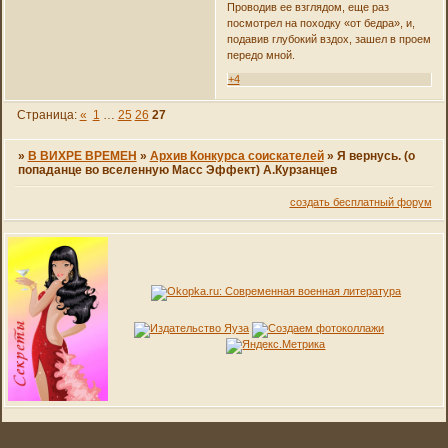
Проводив ее взглядом, еще раз
посмотрел на походку «от бедра», и,
подавив глубокий вздох, зашел в проем
передо мной.
+4
Страница:
«
1
…
25
26
27
»
В ВИХРЕ ВРЕМЕН
»
Архив Конкурса соискателей
»
Я вернусь. (о
попаданце во вселенную Масс Эффект) А.Курзанцев
создать бесплатный форум