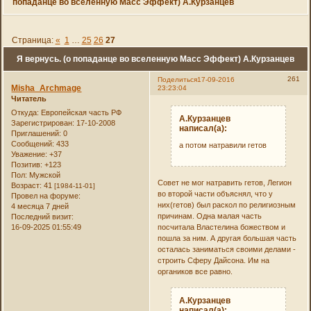
попаданце во вселенную Масс Эффект) А.Курзанцев
Страница:
«
1
…
25
26
27
Я вернусь. (о попаданце во вселенную Масс Эффект) А.Курзанцев
261
Поделиться
17-09-2016
Misha_Archmage
23:23:04
Читатель
Откуда:
Европейская часть РФ
А.Курзанцев
Зарегистрирован
: 17-10-2008
написал(а):
Приглашений:
0
Сообщений:
433
а потом натравили гетов
Уважение:
+37
Позитив:
+123
Пол:
Мужской
Совет не мог натравить гетов, Легион
Возраст:
41
[1984-11-01]
во второй части объяснял, что у
Провел на форуме:
них(гетов) был раскол по религиозным
4 месяца 7 дней
причинам. Одна малая часть
Последний визит:
16-09-2025 01:55:49
посчитала Властелина божеством и
пошла за ним. А другая большая часть
осталась заниматься своими делами -
строить Сферу Дайсона. Им на
органиков все равно.
А.Курзанцев
написал(а):