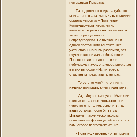
помощницы Призрака.
Та недовольно поджала губы, но
молчать не стала, лишь чуть помедлив,
сказала негромко – Появление
Коллекционеров несистемно,
нелогично, в рамках нашей логики, а
значит, принципиально
непредсказуемо. Не выявлено ни
одного постоянного контакта, все
установленные были разовыми, без
обусловленной дальнейшей связи.
Постоянно лишь одно… - взяв
небольшую паузу, она снова вперилась
в меня взглядом - Их интерес к
отдельным представителям рас.
- То есть ко мне? – уточнил я,
начиная понимать, к чему идет речь.
- Да, - Лоусон кивнула – Мы взяли
один из их разовых контактов, они
через него пытались выяснить, где
ваши останки, после битвы за
Цитадель. Также несколько раз
всплывала информация об интересе к
вам, скорее всего также от них.
- Понятно, - протянул я, вспомнив