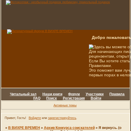
Добро пожаловать
Здесь вы можете о
Для начинающих писа
рецензентам, открыт 
Если Вы хотите стать
Правилами.
Это поможет вам луч
первых порах в нелов
Читальный зал
Наши книги
Форум
Участники
Правила
FAQ
Поиск
Регистрация
Войти
Активные темы
Привет, Гость!
Войдите
или
зарегистрируйтесь
.
»
В ВИХРЕ ВРЕМЕН
»
Архив Конкурса соискателей
»
Я вернусь. (о