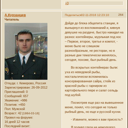
+3
А.Курзанцев
264
Поделиться
02-11-2016 12:23:10
Читатель
Дойдя до блока общепита станции, я
вынырнул из воспоминаний и, кивнув
девушке на раздаче, быстро накидал на
разнос контейнеры, мурлыкая под нос
– Первое, второе, третье и компот, -
меню было не слишком
разнообразным, не ресторан, но в
разные дни тематически менялось,
сегодня, похоже, был рыбный день.
Во вскрытых контейнерах были:
уха из неведомой рыбы,
ностальгически вспомнилась
консервированная сайра, стейк из
Откуда:
г. Кемерово, Россия
красной рыбы с гарниром из
Зарегистрирован
: 26-09-2012
картофельного пюре и салат сельдь
Приглашений:
0
под шубой.
Сообщений:
657
Уважение:
+986
Посмотрев еще раз на вывешенное
Позитив:
+450
меню, понял, что сегодня не только
Пол:
Мужской
рыбный день, но еще и русской кухни.
Возраст:
42
[1984-03-16]
Провел на форуме:
- Извините, можно к вам присесть?
16 дней 12 часов
Последний визит:
Я поднял глаза на немолодого