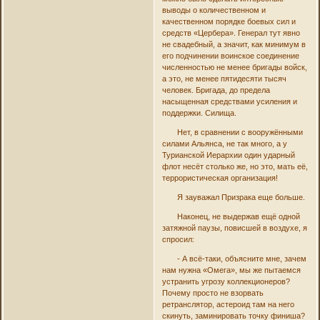
выводы о количественном и
качественном порядке боевых сил и
средств «Цербера». Генерал тут явно
не свадебный, а значит, как минимум в
его подчинении воинское соединение
численностью не менее бригады войск,
а это, не менее пятидесяти тысяч
человек. Бригада, до предела
насыщенная средствами усиления и
поддержки. Силища.
Нет, в сравнении с вооружёнными
силами Альянса, не так много, а у
Турианской Иерархии один ударный
флот несёт столько же, но это, мать её,
террористическая организация!
Я зауважал Призрака еще больше.
Наконец, не выдержав ещё одной
затяжной паузы, повисшей в воздухе, я
спросил:
- А всё-таки, объясните мне, зачем
нам нужна «Омега», мы же пытаемся
устранить угрозу коллекционеров?
Почему просто не взорвать
ретранслятор, астероид там на него
скинуть, заминировать точку финиша?