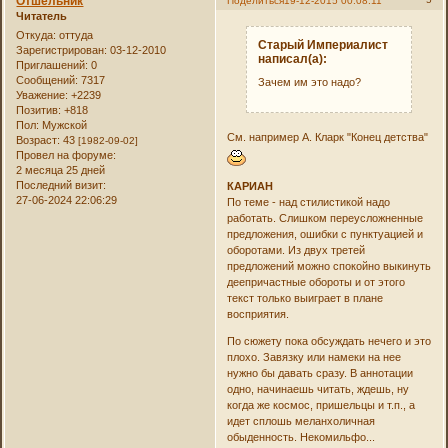
Отшельник
Поделиться
19-12-2015 00:08:11
Читатель
Откуда:
оттуда
Старый Империалист
Зарегистрирован
: 03-12-2010
написал(а):
Приглашений:
0
Сообщений:
7317
Зачем им это надо?
Уважение:
+2239
Позитив:
+818
Пол:
Мужской
См. например А. Кларк "Конец детства"
Возраст:
43
[1982-09-02]
Провел на форуме:
2 месяца 25 дней
Последний визит:
КАРИАН
27-06-2024 22:06:29
По теме - над стилистикой надо
работать. Слишком переусложненные
предложения, ошибки с пунктуацией и
оборотами. Из двух третей
предложений можно спокойно выкинуть
деепричастные обороты и от этого
текст только выиграет в плане
восприятия.
По сюжету пока обсуждать нечего и это
плохо. Завязку или намеки на нее
нужно бы давать сразу. В аннотации
одно, начинаешь читать, ждешь, ну
когда же космос, пришельцы и т.п., а
идет сплошь меланхоличная
обыденность. Некомильфо...