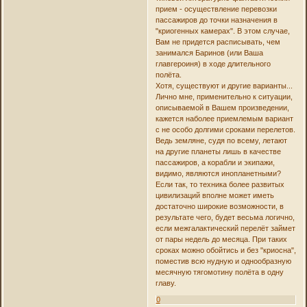
прием - осуществление перевозки
пассажиров до точки назначения в
"криогенных камерах". В этом случае,
Вам не придется расписывать, чем
занимался Баринов (или Ваша
главгероиня) в ходе длительного
полёта.
Хотя, существуют и другие варианты...
Лично мне, применительно к ситуации,
описываемой в Вашем произведении,
кажется наболее приемлемым вариант
с не особо долгими сроками перелетов.
Ведь земляне, судя по всему, летают
на другие планеты лишь в качестве
пассажиров, а корабли и экипажи,
видимо, являются инопланетными?
Если так, то техника более развитых
цивилизаций вполне может иметь
достаточно широкие возможности, в
результате чего, будет весьма логично,
если межгалактический перелёт займет
от пары недель до месяца. При таких
сроках можно обойтись и без "криосна",
поместив всю нудную и однообразную
месячную тягомотину полёта в одну
главу.
0