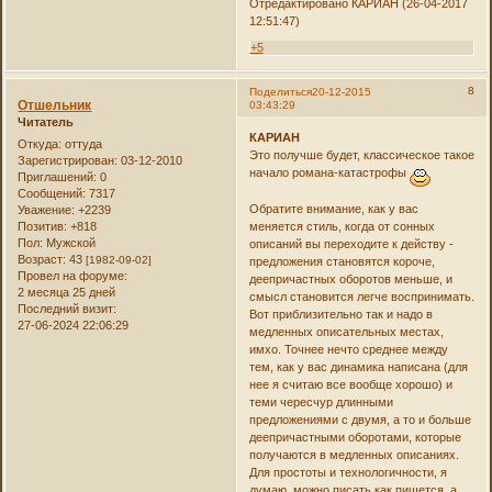
Отредактировано КАРИАН (26-04-2017
12:51:47)
+5
8
Поделиться
20-12-2015
Отшельник
03:43:29
Читатель
КАРИАН
Откуда:
оттуда
Это получше будет, классическое такое
Зарегистрирован
: 03-12-2010
начало романа-катастрофы
Приглашений:
0
Сообщений:
7317
Обратите внимание, как у вас
Уважение:
+2239
Позитив:
+818
меняется стиль, когда от сонных
Пол:
Мужской
описаний вы переходите к действу -
Возраст:
43
[1982-09-02]
предложения становятся короче,
Провел на форуме:
деепричастных оборотов меньше, и
2 месяца 25 дней
смысл становится легче воспринимать.
Последний визит:
Вот приблизительно так и надо в
27-06-2024 22:06:29
медленных описательных местах,
имхо. Точнее нечто среднее между
тем, как у вас динамика написана (для
нее я считаю все вообще хорошо) и
теми чересчур длинными
предложениями с двумя, а то и больше
деепричастными оборотами, которые
получаются в медленных описаниях.
Для простоты и технологичности, я
думаю, можно писать как пишется, а