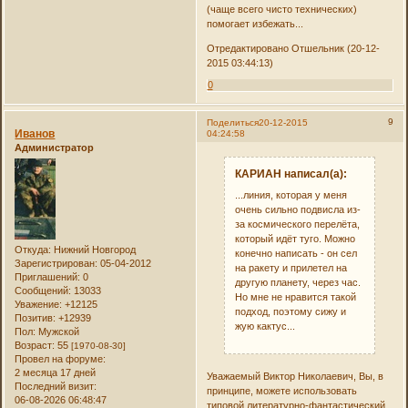
(чаще всего чисто технических)
помогает избежать...
Отредактировано Отшельник (20-12-
2015 03:44:13)
0
9
Поделиться
20-12-2015
Иванов
04:24:58
Администратор
КАРИАН написал(а):
...линия, которая у меня
очень сильно подвисла из-
за космического перелёта,
который идёт туго. Можно
Откуда:
Нижний Новгород
конечно написать - он сел
Зарегистрирован
: 05-04-2012
на ракету и прилетел на
Приглашений:
0
другую планету, через час.
Сообщений:
13033
Но мне не нравится такой
Уважение:
+12125
подход, поэтому сижу и
Позитив:
+12939
жую кактус...
Пол:
Мужской
Возраст:
55
[1970-08-30]
Провел на форуме:
2 месяца 17 дней
Уважаемый Виктор Николаевич, Вы, в
Последний визит:
принципе, можете использовать
06-08-2026 06:48:47
типовой литературно-фантастический