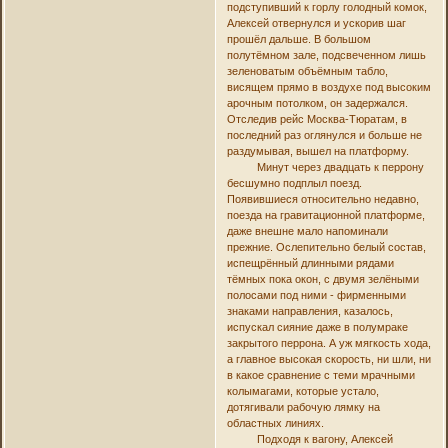
подступивший к горлу голодный комок,
Алексей отвернулся и ускорив шаг
прошёл дальше. В большом
полутёмном зале, подсвеченном лишь
зеленоватым объёмным табло,
висящем прямо в воздухе под высоким
арочным потолком, он задержался.
Отследив рейс Москва-Тюратам, в
последний раз оглянулся и больше не
раздумывая, вышел на платформу.
Минут через двадцать к перрону
бесшумно подплыл поезд.
Появившиеся относительно недавно,
поезда на гравитационной платформе,
даже внешне мало напоминали
прежние. Ослепительно белый состав,
испещрённый длинными рядами
тёмных пока окон, с двумя зелёными
полосами под ними - фирменными
знаками направления, казалось,
испускал сияние даже в полумраке
закрытого перрона. А уж мягкость хода,
а главное высокая скорость, ни шли, ни
в какое сравнение с теми мрачными
колымагами, которые устало,
дотягивали рабочую лямку на
областных линиях.
Подходя к вагону, Алексей