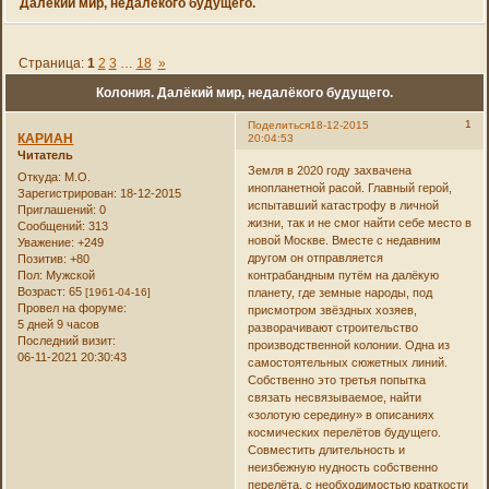
Далёкий мир, недалёкого будущего.
Страница:
1
2
3
…
18
»
Колония. Далёкий мир, недалёкого будущего.
1
Поделиться
18-12-2015
КАРИАН
20:04:53
Читатель
Земля в 2020 году захвачена
Откуда:
М.О.
инопланетной расой. Главный герой,
Зарегистрирован
: 18-12-2015
испытавший катастрофу в личной
Приглашений:
0
жизни, так и не смог найти себе место в
Сообщений:
313
новой Москве. Вместе с недавним
Уважение:
+249
другом он отправляется
Позитив:
+80
Пол:
Мужской
контрабандным путём на далёкую
Возраст:
65
[1961-04-16]
планету, где земные народы, под
Провел на форуме:
присмотром звёздных хозяев,
5 дней 9 часов
разворачивают строительство
Последний визит:
производственной колонии. Одна из
06-11-2021 20:30:43
самостоятельных сюжетных линий.
Собственно это третья попытка
связать несвязываемое, найти
«золотую середину» в описаниях
космических перелётов будущего.
Совместить длительность и
неизбежную нудность собственно
перелёта, с необходимостью краткости