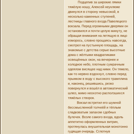
Подцепив за широкие лямки
тяжёлую ношу, Алексей неуклюже
двинулся в сторону невысокой, в
несколько каменных ступеней,
лестницы главного входа Павелецкого
вокзала. Перед огромными дверями он
остановился и почти целую минуту, не
обращая внимания на летящую в лицо
изморось, словно прощаясь навсегда,
смотрел на пустынную площадь, на
знакомые с детства серые высотные
дома с жёлтыми квадратиками
освещённых окон, на вечернее и
холодное небо, плотным сумрачным
одеялом висящее над ними. Он тяжело,
как-то нервно вздохнул, словно перед
прыжком в воду с высокого трамплина
и, наконец, решившись, резко
повернулся и вошёл в автоматический
шлюз, мимо неохотно расползшихся
тяжёлых створок.
Вокзал встретил его шумной
бессмысленной толчеёй и тёплым
сладковатым запахом сдобных
булочек. Возле самого входа, вдоль
аппетитно оформленных витрин,
протянулась внушительная монотонно
гудящая очередь. Сглотнув