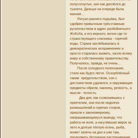
полусогнутых, кое-как доплёлся до
туалета. Дальше на очереди была
ванная…
Ритуал раннего подъёма, был
сдобрен привычным трёхэтажным
ругательством в адрес разбойничьего
ЖэКэХа, и его верного, вечно где-то
странствующего союзника - горячей
воды. Страна захлёбывалась в
демократических испражнениях и
просто старалась выжить, назло всему
миру и собственному правительству.
Получалось, правда, не очень…
После холодного полоскания,
стало как будто легче. Оскорблённый
таким предательством, сон с
достоинством удалился, и окружающие
предметы обрели, наконец, резкость, а
мысли - ясность.
Два дня, как созвонившись с
приятелем, они после недолгих
размышлений и горячих споров,
пришли к закономерному,
напрашивающемуся выводу, что
работа не волк, а нагулявшая жирок за
лето и долгую тёплую осень, рыба,
может залечь на дно и уже там,
продолжить бездарное растрачивание