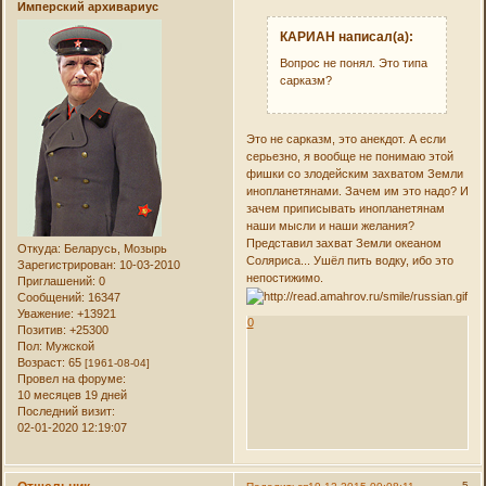
Имперский архивариус
КАРИАН написал(а):
Вопрос не понял. Это типа
сарказм?
Это не сарказм, это анекдот. А если
серьезно, я вообще не понимаю этой
фишки со злодейским захватом Земли
инопланетянами. Зачем им это надо? И
зачем приписывать инопланетянам
наши мысли и наши желания?
Представил захват Земли океаном
Откуда:
Беларусь, Мозырь
Соляриса... Ушёл пить водку, ибо это
Зарегистрирован
: 10-03-2010
непостижимо.
Приглашений:
0
Сообщений:
16347
Уважение:
+13921
0
Позитив:
+25300
Пол:
Мужской
Возраст:
65
[1961-08-04]
Провел на форуме:
10 месяцев 19 дней
Последний визит:
02-01-2020 12:19:07
5