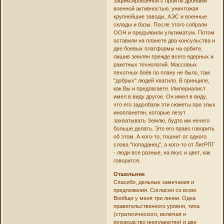
зафиксированной с орбиты дронами
военной активностью, уничтожая
крупнейшие заводы, АЭС и военные
склады и базы. После этого собрали
ООН и предъявили ультиматум. Потом
оставили на планете два консульства и
две боевых платформы на орбите,
лишив землян прежде всего ядерных и
ракетных технологий. Массовых
пехотных боёв по плану не было, там
"добрых" людей хватило. В принципе,
как Вы и предлагаете. Империалист
имел в виду другое. Он имел в виду,
что его задолбали эти сюжеты про злых
инопланетян, которые лезут
захватывать Землю, будто им нечего
больше делать. Это его право говорить
об этом. А кого-то, тошнит от одного
слова "попаданец", а кого-то от ЛитРПГ
- люди все разные, на вкус и цвет, как
говорится.
Отшельник
Спасибо, дельные замечания и
предложения. Согласен со всем.
Вообще у меня три линии. Одна
правительственного уровня, типа
(стратегического, включая и
руководство инопланетян) и две