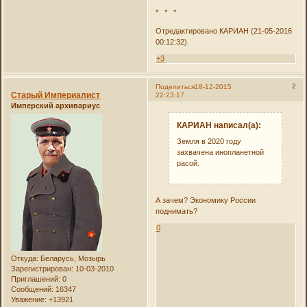
* * *
Отредактировано КАРИАН (21-05-2016
00:12:32)
+3
2
Поделиться
18-12-2015
Старый Империалист
22:23:17
Имперский архивариус
КАРИАН написал(а):
Земля в 2020 году
захвачена инопланетной
расой.
А зачем? Экономику России
поднимать?
0
Откуда:
Беларусь, Мозырь
Зарегистрирован
: 10-03-2010
Приглашений:
0
Сообщений:
16347
Уважение:
+13921