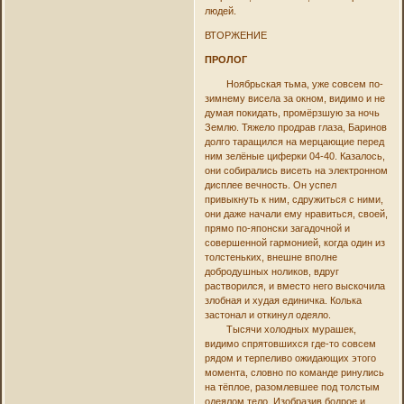
людей.
ВТОРЖЕНИЕ
ПРОЛОГ
Ноябрьская тьма, уже совсем по-
зимнему висела за окном, видимо и не
думая покидать, промёрзшую за ночь
Землю. Тяжело продрав глаза, Баринов
долго таращился на мерцающие перед
ним зелёные циферки 04-40. Казалось,
они собирались висеть на электронном
дисплее вечность. Он успел
привыкнуть к ним, сдружиться с ними,
они даже начали ему нравиться, своей,
прямо по-японски загадочной и
совершенной гармонией, когда один из
толстеньких, внешне вполне
добродушных ноликов, вдруг
растворился, и вместо него выскочила
злобная и худая единичка. Колька
застонал и откинул одеяло.
Тысячи холодных мурашек,
видимо спрятовшихся где-то совсем
рядом и терпеливо ожидающих этого
момента, словно по команде ринулись
на тёплое, разомлевшее под толстым
одеялом тело. Изобразив бодрое и