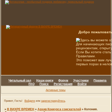
Добро пожаловать
Здесь вы можете о
Для начинающих писа
рецензентам, открыт 
Если Вы хотите стать
Правилами.
Это поможет вам луч
первых порах в нелов
Читальный зал
Наши книги
Форум
Участники
Правила
FAQ
Поиск
Регистрация
Войти
Активные темы
Привет, Гость!
Войдите
или
зарегистрируйтесь
.
»
В ВИХРЕ ВРЕМЕН
»
Архив Конкурса соискателей
»
Колония.