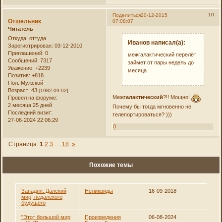
10
Поделиться
20-12-2015
Отшельник
07:08:07
Читатель
Откуда:
оттуда
Иванов написал(а):
Зарегистрирован
: 03-12-2010
Приглашений:
0
межгалактический перелёт
Сообщений:
7317
займет от пары недель до
Уважение:
+2239
месяца
Позитив:
+818
Пол:
Мужской
Возраст:
43
[1982-09-02]
Меж
галактический
?!! Мощно!
Провел на форуме:
2 месяца 25 дней
Почему бы тогда мгновенно не
Последний визит:
телепортироваться? )))
27-06-2024 22:06:29
0
Страница:
1
2
3
…
18
»
Похожие темы
Западня. Далёкий
Неликвиды
16-09-2018
мир, недалёкого
будущего
"Этот большой мир
Произведения
06-08-2024