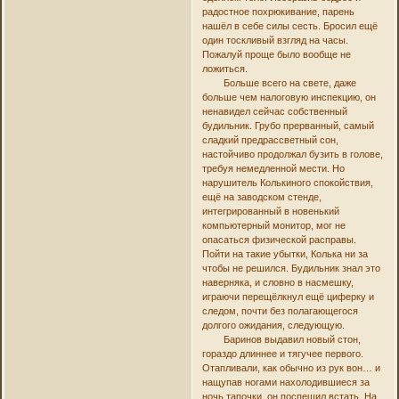
радостное похрюкивание, парень
нашёл в себе силы сесть. Бросил ещё
один тоскливый взгляд на часы.
Пожалуй проще было вообще не
ложиться.
Больше всего на свете, даже
больше чем налоговую инспекцию, он
ненавидел сейчас собственный
будильник. Грубо прерванный, самый
сладкий предрассветный сон,
настойчиво продолжал бузить в голове,
требуя немедленной мести. Но
нарушитель Колькиного спокойствия,
ещё на заводском стенде,
интегрированный в новенький
компьютерный монитор, мог не
опасаться физической расправы.
Пойти на такие убытки, Колька ни за
чтобы не решился. Будильник знал это
наверняка, и словно в насмешку,
играючи перещёлкнул ещё циферку и
следом, почти без полагающегося
долгого ожидания, следующую.
Баринов выдавил новый стон,
гораздо длиннее и тягучее первого.
Отапливали, как обычно из рук вон… и
нащупав ногами нахолодившиеся за
ночь тапочки, он поспешил встать. На