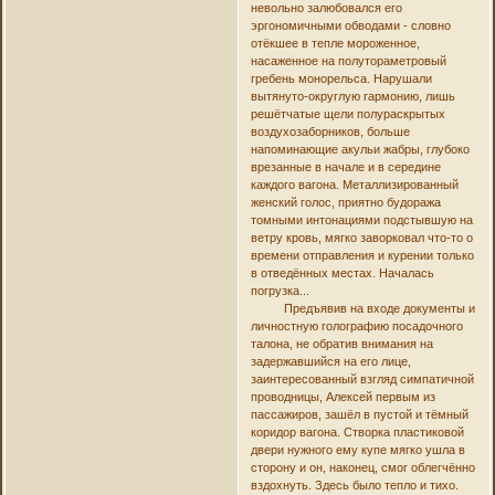
невольно залюбовался его
эргономичными обводами - словно
отёкшее в тепле мороженное,
насаженное на полутораметровый
гребень монорельса. Нарушали
вытянуто-округлую гармонию, лишь
решётчатые щели полураскрытых
воздухозаборников, больше
напоминающие акульи жабры, глубоко
врезанные в начале и в середине
каждого вагона. Металлизированный
женский голос, приятно будоража
томными интонациями подстывшую на
ветру кровь, мягко заворковал что-то о
времени отправления и курении только
в отведённых местах. Началась
погрузка...
Предъявив на входе документы и
личностную голографию посадочного
талона, не обратив внимания на
задержавшийся на его лице,
заинтересованный взгляд симпатичной
проводницы, Алексей первым из
пассажиров, зашёл в пустой и тёмный
коридор вагона. Створка пластиковой
двери нужного ему купе мягко ушла в
сторону и он, наконец, смог облегчённо
вздохнуть. Здесь было тепло и тихо.