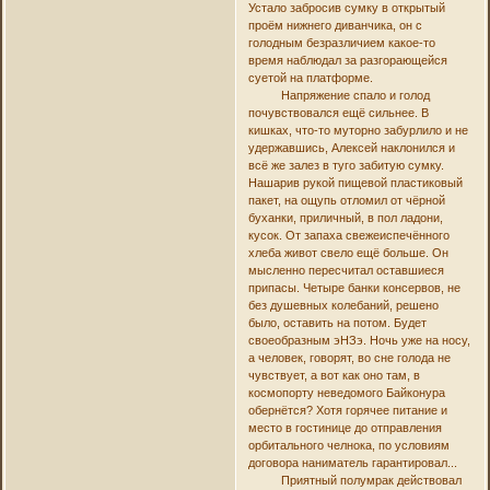
Устало забросив сумку в открытый
проём нижнего диванчика, он с
голодным безразличием какое-то
время наблюдал за разгорающейся
суетой на платформе.
Напряжение спало и голод
почувствовался ещё сильнее. В
кишках, что-то муторно забурлило и не
удержавшись, Алексей наклонился и
всё же залез в туго забитую сумку.
Нашарив рукой пищевой пластиковый
пакет, на ощупь отломил от чёрной
буханки, приличный, в пол ладони,
кусок. От запаха свежеиспечённого
хлеба живот свело ещё больше. Он
мысленно пересчитал оставшиеся
припасы. Четыре банки консервов, не
без душевных колебаний, решено
было, оставить на потом. Будет
своеобразным эНЗэ. Ночь уже на носу,
а человек, говорят, во сне голода не
чувствует, а вот как оно там, в
космопорту неведомого Байконура
обернётся? Хотя горячее питание и
место в гостинице до отправления
орбитального челнока, по условиям
договора наниматель гарантировал...
Приятный полумрак действовал