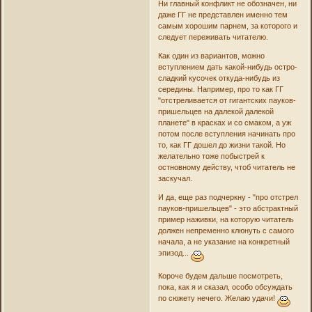
Ни главный конфликт не обозначен, ни
даже ГГ не представлен именно тем
самым хорошим парнем, за которого и
следует переживать читателю.
Как один из вариантов, можно
вступлением дать какой-нибудь остро-
сладкий кусочек откуда-нибудь из
середины. Например, про то как ГГ
"отстреливается от гигантских пауков-
пришельцев на далекой далекой
планете" в красках и со смаком, а уж
потом после вступления начинать про
то, как ГГ дошел до жизни такой. Но
желательно тоже побыстрей к
остновному действу, чтоб читатель не
заскучал.
И да, еще раз подчеркну - "про отстрел
пауков-пришельцев" - это абстрактный
пример наживки, на которую читатель
должен непременно клюнуть с самого
начала, а не указание на конкретный
эпизод...
Короче будем дальше посмотреть,
пока, как я и сказал, особо обсуждать
по сюжету нечего. Желаю удачи!