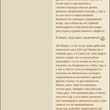
потом просто при вычитке в
соответствующих местах делить
длинные предложения пополам, а где и
на три части и перестановкой
безжалостно упрощать предложения
везде, где в оборотах нет крайней
необходимости или реальной нужды
для пущего художественного эффекта.
В общем, буду ждать продолжения
ЗЫ Вопрос: а так ли уж нужно действие
переносить аж в 22й год? Можно же и
поближе дату, а то мало ли, пока будете
писать в мире что-то масштабное
произойдет, что по логике не могло не
повлиять на обыденность к 22му году, а
у вас в тексте этого не обнаружится -
читатель не обязательно, но может,
подсознательно воспринять данный
фактик в минус по достоверности.
Можно, имхо, либо не указывать
точную дату, обойдясь абстрактным
"наши дни", или указывая день и месяц
опустить год, а то и вовсе назначить
уже прошедшую в реальности дату. Для
сюжета это не принципиально
зачастую, а мелких шероховатостей