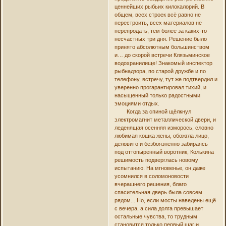
ценнейших рыбьих килокалорий. В
общем, всех строек всё равно не
перестроить, всех материалов не
перепродать, тем более за каких-то
несчастных три дня. Решение было
принято абсолютным большинством
и… до скорой встречи Клязьминское
водохранилище! Знакомый инспектор
рыбнадзора, по старой дружбе и по
телефону, встречу, тут же подтвердил и
уверенно прогарантировал тихий, и
насыщенный только радостными
эмоциями отдых.
Когда за спиной щёлкнул
электромагнит металлической двери, и
леденящая осенняя изморось, словно
любимая кошка жены, обожгла лицо,
деловито и безбоязненно забираясь
под оттопыренный воротник, Колькина
решимость подверглась новому
испытанию. На мгновенье, он даже
усомнился в соломоновости
вчерашнего решения, благо
спасительная дверь была совсем
рядом... Но, если мосты наведены ещё
с вечера, а сила долга превышает
остальные чувства, то трудным
становится только первый шаг и