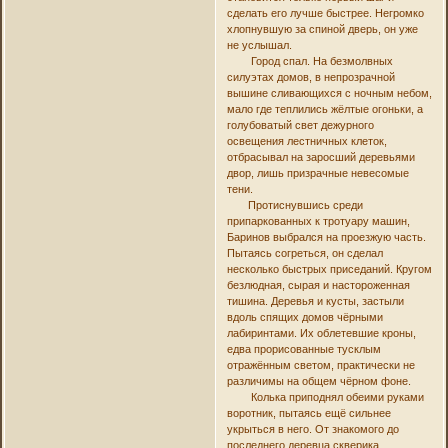
сделать его лучше быстрее. Негромко
хлопнувшую за спиной дверь, он уже
не услышал.
Город спал. На безмолвных
силуэтах домов, в непрозрачной
вышине сливающихся с ночным небом,
мало где теплились жёлтые огоньки, а
голубоватый свет дежурного
освещения лестничных клеток,
отбрасывал на заросший деревьями
двор, лишь призрачные невесомые
тени.
Протиснувшись среди
припаркованных к тротуару машин,
Баринов выбрался на проезжую часть.
Пытаясь согреться, он сделал
несколько быстрых приседаний. Кругом
безлюдная, сырая и настороженная
тишина. Деревья и кусты, застыли
вдоль спящих домов чёрными
лабиринтами. Их облетевшие кроны,
едва прорисованные тусклым
отражённым светом, практически не
различимы на общем чёрном фоне.
Колька приподнял обеими руками
воротник, пытаясь ещё сильнее
укрыться в него. От знакомого до
последнего деревца скверика,