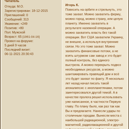
Читатель
Игорь К.
Откуда:
М.О.
Повесить на орбите и стрельнуть, это
Зарегистрирован
: 18-12-2015
тоже захват. Можно захватить ферму,
Приглашений:
0
можно город, можно страну, или целую
Сообщений:
313
планету. Именно захватить в
Уважение:
+249
результате наземной операции. А
Позитив:
+80
Пол:
Мужской
можно захватить власть без такой
Возраст:
65
[1961-04-16]
операции. Вот США захватили Украину,
Провел на форуме:
не внешне, а используя внутренние
5 дней 9 часов
связи. Но это тоже захват. Можно
Последний визит:
захватить финансовые потоки, а не
06-11-2021 20:30:43
взять штурмом сам завод и это будет
полный контроль, без единого
выстрела. А можно перекрыть подвоз
необходимых ресурсов, а можно
шантажировать правящий дом и всё
это будет захват по факту. Я несколько
лет назад начал писать такой
апокалипсис с инопланетянами, потом
заинтересовался другой темой. А в
качестве пролога решил использовать
уже написанное, в частности Первую
главу. По плану было, как раз так как
Вы и предлагаете. Нанесли удары по
столичным городам. Вынесли места с
наибольшей радиационной, электро-
магнитной, радиолакационной и другой