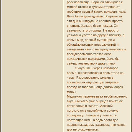
расслабляюще. Баринов откинулся к
мягкой стенке и зубами оторвав от
горбушки первый кусок, прикрыл глаза.
Лень было даже думать. Впервые за
эти дни он никуда не спешил, просто
спешить больше было некуда. Он
уезжал из этого города. Не просто
уезжал, а улетал на другую планету, в
новый мир, полный пугающих и
обнадёживающих возможностей и
загадывать что-то наперёд, волнуясь и
преждевременно терзая себя
призрачными надеждами, было бы
сейчас неуместно и даже глупо.
Очнувшись через некоторое
время, он встревожено посмотрел на
часы. Разочарованно хмыкнув,
проверил их ещё раз. До отправки
поезда оставалось ещё долгих сорок
минут.
Медленно пережевывая необыкновенно
вкусный хлеб, уже ощущая приятное
потепление в животе, Алексей
погрузился в спокойную и сонную
полудрёму. Теперь и у него есть
настоящая цель, а ведь всего две
недели назад, ему казалось, что жизнь
для него окончилась...