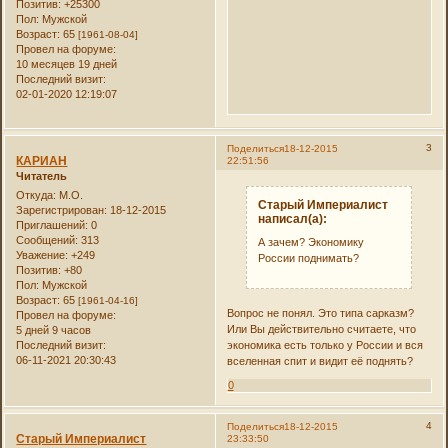
Позитив:
+25300
Пол:
Мужской
Возраст:
65
[1961-08-04]
Провел на форуме:
10 месяцев 19 дней
Последний визит:
02-01-2020 12:19:07
3
Поделиться
18-12-2015
КАРИАН
22:51:56
Читатель
Откуда:
М.О.
Старый Империалист
Зарегистрирован
: 18-12-2015
написал(а):
Приглашений:
0
Сообщений:
313
А зачем? Экономику
Уважение:
+249
России поднимать?
Позитив:
+80
Пол:
Мужской
Возраст:
65
[1961-04-16]
Вопрос не понял. Это типа сарказм?
Провел на форуме:
Или Вы действительно считаете, что
5 дней 9 часов
экономика есть только у России и вся
Последний визит:
06-11-2021 20:30:43
вселенная спит и видит её поднять?
0
4
Поделиться
18-12-2015
Старый Империалист
23:33:50