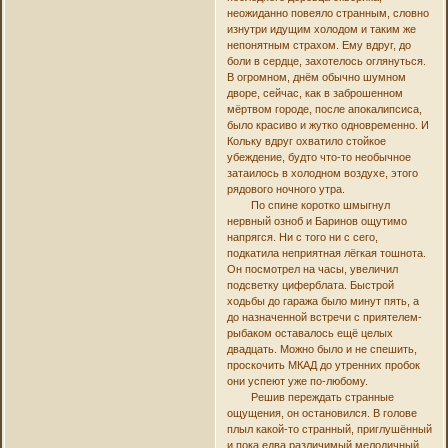
неожиданно повеяло странным, словно
изнутри идущим холодом и таким же
непонятным страхом. Ему вдруг, до
боли в сердце, захотелось оглянуться.
В огромном, днём обычно шумном
дворе, сейчас, как в заброшенном
мёртвом городе, после апокалипсиса,
было красиво и жутко одновременно. И
Кольку вдруг охватило стойкое
убеждение, будто что-то необычное
затаилось в холодном воздухе, этого
рядового ночного утра.
По спине коротко шмыгнул
нервный озноб и Баринов ощутимо
напрягся. Ни с того ни с сего,
подкатила неприятная лёгкая тошнота.
Он посмотрел на часы, увеличил
подсветку циферблата. Быстрой
ходьбы до гаража было минут пять, а
до назначенной встречи с приятелем-
рыбаком оставалось ещё целых
двадцать. Можно было и не спешить,
проскочить МКАД до утренних пробок
они успеют уже по-любому.
Решив переждать странные
ощущения, он остановился. В голове
плыл какой-то странный, приглушённый
и пока едва различимый мелодичный