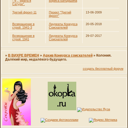
- 4". "Врата в
Бориса Батыршина
Сатурн".
Третий фронт-11
Проект "Третий
13-06-2009
фронт"
Возвращение в
Лауреаты Конкурса
20-05-2018
строй. 1941-3
Соискателей
Возвращение в
Лауреаты Конкурса
29-07-2017
строй. 1941
Соискателей
»
В ВИХРЕ ВРЕМЕН
»
Архив Конкурса соискателей
»
Колония.
Далёкий мир, недалёкого будущего.
создать бесплатный форум