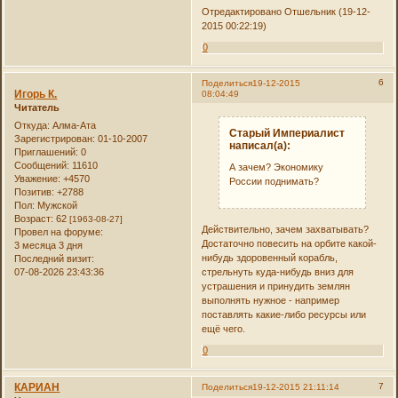
Отредактировано Отшельник (19-12-
2015 00:22:19)
0
6
Поделиться
19-12-2015
Игорь К.
08:04:49
Читатель
Откуда:
Алма-Ата
Старый Империалист
Зарегистрирован
: 01-10-2007
написал(а):
Приглашений:
0
Сообщений:
11610
А зачем? Экономику
Уважение:
+4570
России поднимать?
Позитив:
+2788
Пол:
Мужской
Возраст:
62
[1963-08-27]
Действительно, зачем захватывать?
Провел на форуме:
Достаточно повесить на орбите какой-
3 месяца 3 дня
нибудь здоровенный корабль,
Последний визит:
07-08-2026 23:43:36
стрельнуть куда-нибудь вниз для
устрашения и принудить землян
выполнять нужное - например
поставлять какие-либо ресурсы или
ещё чего.
0
КАРИАН
7
Поделиться
19-12-2015 21:11:14