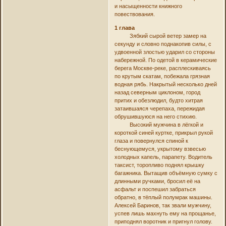
и насыщенности книжного
повествования.
1 глава
Зябкий сырой ветер замер на
секунду и словно поднакопив силы, с
удвоенной злостью ударил со стороны
набережной. По одетой в керамические
берега Москве-реке, расплескиваясь
по крутым скатам, побежала грязная
водная рябь. Накрытый несколько дней
назад северным циклоном, город
притих и обезлюдил, будто хитрая
затаившаяся черепаха, пережидая
обрушившуюся на него стихию.
Высокий мужчина в лёгкой и
короткой синей куртке, прикрыл рукой
глаза и повернулся спиной к
беснующемуся, укрытому взвесью
холодных капель, парапету. Водитель
таксист, торопливо поднял крышку
багажника. Вытащив объёмную сумку с
длинными ручками, бросил её на
асфальт и поспешил забраться
обратно, в тёплый полумрак машины.
Алексей Баринов, так звали мужчину,
успев лишь махнуть ему на прощанье,
приподнял воротник и пригнул голову.