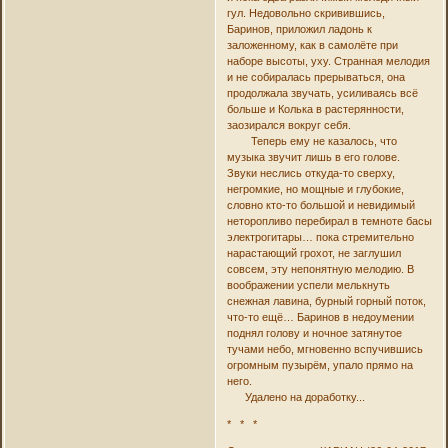
гул. Недовольно скривившись,
Баринов, приложил ладонь к
заложенному, как в самолёте при
наборе высоты, уху. Странная мелодия
и не собиралась прерываться, она
продолжала звучать, усиливаясь всё
больше и Колька в растерянности,
заозирался вокруг себя.
Теперь ему не казалось, что
музыка звучит лишь в его голове.
Звуки неслись откуда-то сверху,
негромкие, но мощные и глубокие,
словно кто-то большой и невидимый
неторопливо перебирал в темноте басы
электрогитары… пока стремительно
нарастающий грохот, не заглушил
совсем, эту непонятную мелодию. В
воображении успели мелькнуть
снежная лавина, бурный горный поток,
что-то ещё… Баринов в недоумении
поднял голову и ночное затянутое
тучами небо, мгновенно вспучившись
огромным пузырём, упало прямо на
него.
Удалено на доработку...
* * *