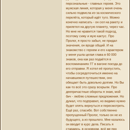
персональные - главных героев. Это
мужская линия, которая у меня очень
сильно подвисла из-за космического
перелёта, который идёт туго. Можно
конечно написать - он сел на ракету и
прилетел на другую планету, через час.
Но мне не нравится такой подход,
поэтому сижу и жую кактус. Про
Пролог, я просто забыл, не придал
значения, он вроде общий. И на
знакомство с героем и его характером
у меня ушла целая глава в 60 000
знаков, она как раз подаётся в
воспоминаниях ГГ в вагоне поезда до
его отправки. Я хотел её пропустить,
чтобы сосредоточиться именно на
начавшемся путешествии, оно
обещает быть довольно долгим. Но Вы
как-то всё это сразу вскрыли. Про
деепричастные обороты я знаю, мой
бич - люблю сложные предложения. Но
думал, что подправил, но видимо нужно
будет опять вернуться и пересмотреть.
Ещё раз, спасибо. Вот собственно
пропущенный Пролог, только он не из
будущего, а из прошлого. Мне казалось
он вводит в курс дела. Писать я
стараюсь, в основном, всё же про