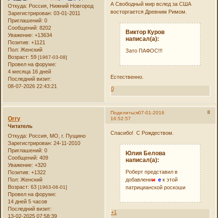
А Свободный мир вслед за США
Откуда:
Россия, Нижний Новгород
восторгается Древним Римом.
Зарегистрирован
: 03-01-2011
Приглашений:
0
Сообщений:
8202
Виктор Куров
Уважение:
+13634
написал(а):
Позитив:
+1121
Пол:
Женский
Зато ПАФОС!!!
Возраст:
59
[1967-03-08]
Провел на форуме:
4 месяца 16 дней
Естественно.
Последний визит:
08-07-2026 22:43:21
0
8
Поделиться
07-01-2016
Orry
16:52:57
Читатель
Спасибо! С Рождеством.
Откуда:
Россия, МО, г. Пущино
Зарегистрирован
: 24-11-2010
Приглашений:
0
Юлия Белова
Сообщений:
409
написал(а):
Уважение:
+320
Роберт представил в
Позитив:
+1322
добавлени
и
е
к этой
Пол:
Женский
Возраст:
63
патрицианской роскоши
[1963-06-01]
Провел на форуме:
14 дней 5 часов
Последний визит:
+1
13-02-2025 07:58:39