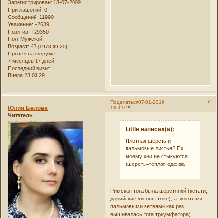
Зарегистрирован
: 18-07-2009
Приглашений:
0
Сообщений:
11990
Уважение:
+2639
Позитив:
+29350
Пол:
Мужской
Возраст:
47
[1978-09-20]
Провел на форуме:
7 месяцев 17 дней
Последний визит:
Вчера 23:03:29
7
Поделиться
07-01-2016
Юлия Белова
16:41:35
Читатель
Little написал(а):
Плотная шерсть и
пальмовые листья? По
моему они не стыкуются
(шерсть=теплая одежка
Римская тога была шерстяной (кстати,
дорийские хитоны тоже), а золотыми
пальмовыми ветвями как раз
вышивалась тога триумфатора)