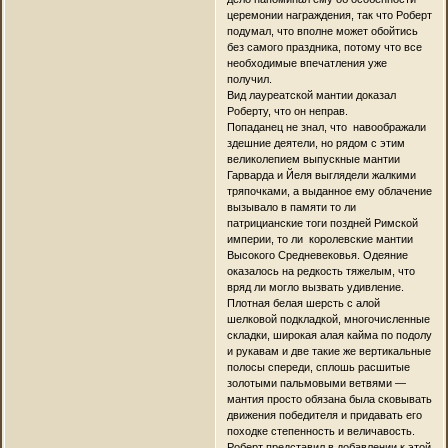
церемонии награждения, так что Роберт
подумал, что вполне может обойтись
без самого праздника, потому что все
необходимые впечатления уже
получил.
Вид лауреатской мантии доказал
Роберту, что он неправ.
Попаданец не знал, что навоображали
здешние деятели, но рядом с этим
великолепием выпускные мантии
Гарварда и Йеля выглядели жалкими
тряпочками, а выданное ему облачение
вызывало в памяти то ли
патрицианские тоги поздней Римской
империи, то ли королевские мантии
Высокого Средневековья. Одеяние
оказалось на редкость тяжелым, что
вряд ли могло вызвать удивление.
Плотная белая шерсть с алой
шелковой подкладкой, многочисленные
складки, широкая алая кайма по подолу
и рукавам и две такие же вертикальные
полосы спереди, сплошь расшитые
золотыми пальмовыми ветвями —
мантия просто обязана была сковывать
движения победителя и придавать его
походке степенность и величавость.
Роберт представил в добавлении к этой