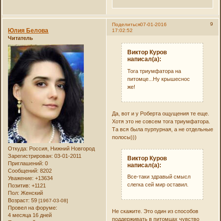
9
Поделиться
07-01-2016
Юлия Белова
17:02:52
Читатель
Виктор Куров
написал(а):
Тога триумфатора на
питомце...Ну крышеснос
же!
Да, вот и у Роберта ощущения те еще.
Хотя это не совсем тога триумфатора.
Та вся была пурпурная, а не отдельные
полосы)))
Откуда:
Россия, Нижний Новгород
Зарегистрирован
: 03-01-2011
Виктор Куров
Приглашений:
0
написал(а):
Сообщений:
8202
Все-таки здравый смысл
Уважение:
+13634
слегка сей мир оставил.
Позитив:
+1121
Пол:
Женский
Возраст:
59
[1967-03-08]
Провел на форуме:
Не скажите. Это один из способов
4 месяца 16 дней
поддерживать в питомцах чувство