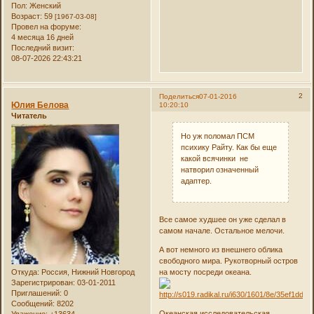
Пол:
Женский
Возраст:
59
[1967-03-08]
Провел на форуме:
4 месяца 16 дней
Последний визит:
08-07-2026 22:43:21
2
Поделиться
07-01-2016
Юлия Белова
10:20:10
Читатель
Но уж поломал ПСМ
психику Райту. Как бы еще
какой всячинки не
натворил означенный
адаптер.
Все самое худшее он уже сделал в
самом начале. Остальное мелочи.
А вот немного из внешнего облика
свободного мира. Рукотворный остров
на мосту посреди океана.
Откуда:
Россия, Нижний Новгород
Зарегистрирован
: 03-01-2011
Приглашений:
0
Сообщений:
8202
Океанская исследовательская
Уважение:
+13634