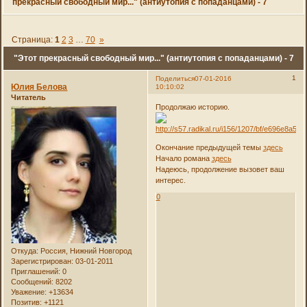
прекрасный свободный мир..." (антиутопия с попаданцами) - 7
Страница:
1
2
3
…
70
»
"Этот прекрасный свободный мир..." (антиутопия с попаданцами) - 7
1
Поделиться
07-01-2016
Юлия Белова
10:10:02
Читатель
Продолжаю историю.
Окончание предыдущей темы
здесь
Начало романа
здесь
Надеюсь, продолжение вызовет ваш
интерес.
0
Откуда:
Россия, Нижний Новгород
Зарегистрирован
: 03-01-2011
Приглашений:
0
Сообщений:
8202
Уважение:
+13634
Позитив:
+1121