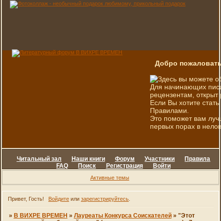
Добро пожаловать
Здесь вы можете о
Для начинающих писа
рецензентам, открыт 
Если Вы хотите стать
Правилами.
Это поможет вам луч
первых порах в нелов
Читальный зал
Наши книги
Форум
Участники
Правила
FAQ
Поиск
Регистрация
Войти
Активные темы
Привет, Гость!
Войдите
или
зарегистрируйтесь
.
»
В ВИХРЕ ВРЕМЕН
»
Лауреаты Конкурса Соискателей
»
"Этот