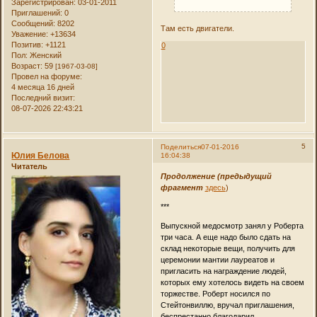
Зарегистрирован
: 03-01-2011
Приглашений:
0
Сообщений:
8202
Там есть двигатели.
Уважение:
+13634
Позитив:
+1121
0
Пол:
Женский
Возраст:
59
[1967-03-08]
Провел на форуме:
4 месяца 16 дней
Последний визит:
08-07-2026 22:43:21
5
Поделиться
07-01-2016
Юлия Белова
16:04:38
Читатель
Продолжение (предыдущий
фрагмент
здесь
)
***
Выпускной медосмотр занял у Роберта
три часа. А еще надо было сдать на
склад некоторые вещи, получить для
церемонии мантии лауреатов и
пригласить на награждение людей,
которых ему хотелось видеть на своем
торжестве. Роберт носился по
Стейтонвиллю, вручал приглашения,
беспрестанно благодарил