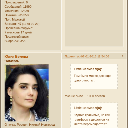
Приглашений:
0
Сообщений:
11990
Уважение:
+2639
Позитив:
+29350
Пол:
Мужской
Возраст:
47
[1978-09-20]
Провел на форуме:
7 месяцев 17 дней
Последний визит:
Вчера 23:03:29
Юлия Белова
4
Поделиться
07-01-2016 11:54:06
Читатель
Little написал(а):
Там было место для еще
одного поста...
Уже не было -- 1000 постов.
Little написал(а):
Здания красивые, но как
платформа держится на
месте/перемещается?
Откуда:
Россия, Нижний Новгород