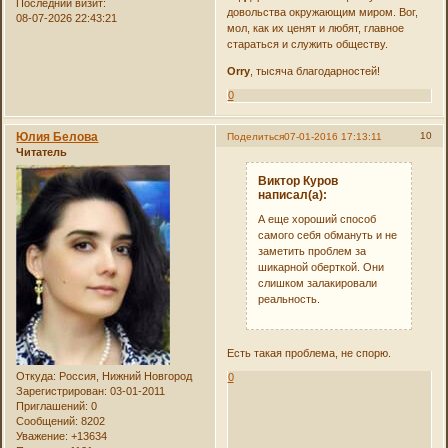
Последний визит:
довольства окружающим миром. Вог,
08-07-2026 22:43:21
мол, как их ценят и любят, главное
стараться и служить обществу.
Orry
, тысяча благодарностей!
0
Юлия Белова
10
Поделиться
07-01-2016 17:13:11
Читатель
Виктор Куров
написал(а):
А еще хороший способ
самого себя обмануть и не
заметить проблем за
шикарной оберткой. Они
слишком залакировали
реальность.
Есть такая проблема, не спорю.
Откуда:
Россия, Нижний Новгород
0
Зарегистрирован
: 03-01-2011
Приглашений:
0
Сообщений:
8202
Уважение:
+13634