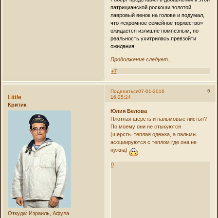
патрицианской роскоши золотой
лавровый венок на голове и подумал,
что «скромное семейное торжество»
ожидается излишне помпезным, но
реальность ухитрилась превзойти
ожидания.
Продолжение следует...
+7
6
Поделиться
07-01-2016
Little
16:25:24
Критик
Юлия Белова
Плотная шерсть и пальмовые листья?
По моему они не стыкуются
(шерсть=теплая одежка, а пальмы
асоциируются с теплом где она не
нужна)
0
Откуда:
Израиль, Афула