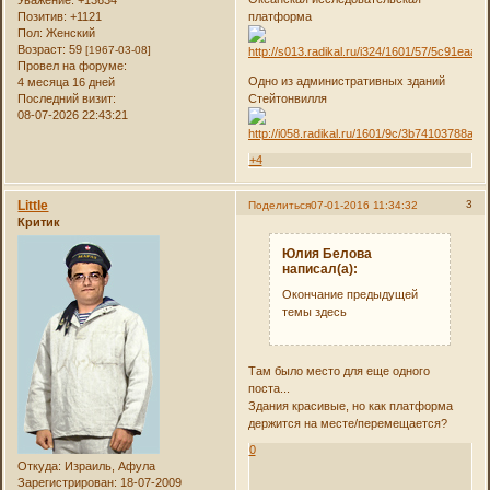
платформа
Позитив:
+1121
Пол:
Женский
Возраст:
59
[1967-03-08]
Провел на форуме:
Одно из административных зданий
4 месяца 16 дней
Стейтонвилля
Последний визит:
08-07-2026 22:43:21
+4
Little
3
Поделиться
07-01-2016 11:34:32
Критик
Юлия Белова
написал(а):
Окончание предыдущей
темы здесь
Там было место для еще одного
поста...
Здания красивые, но как платформа
держится на месте/перемещается?
0
Откуда:
Израиль, Афула
Зарегистрирован
: 18-07-2009