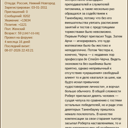
Откуда:
Россия, Нижний Новгород
преподавателей и служителей
Зарегистрирован
: 03-01-2011
питомника, а также несколько раз
Приглашений:
0
обращался за содействием к
Сообщений:
8202
Таненбауму, потому что без его
Уважение:
+13634
вмешательства увязать расписание
Позитив:
+1121
занятий и тестов с предстоящими
Пол:
Женский
торжествами было невозможно.
Возраст:
59
[1967-03-08]
Первым Роберт пригласил Теда. Затем
Провел на форуме:
Арчи — игнорировать это чудо
4 месяца 16 дней
математики было бы жестоко и
Последний визит:
непедагогично. Потом Честера и,
08-07-2026 22:43:21
конечно, Черча — с недавних пор
профессора де Стейт-Черча
. Видеть
экономиста без ошейника было
приятно, однако непривычный к
отсутствию «украшения» свободный
алиент то и дело хватался за шею, как
будто искал привычное
«удостоверение личности», и ворчал
больше обычного. В общей сложности
Роберт пригласил девять человек —
сущая чепуха по сравнению с гостями
остальных победителей, но и ради этих
девятерых Таненбауму пришлось
немало похлопотать. В качестве
компенсации за свои старания тьютор
засыпал Роберта наставлениями, то и
дело напоминал ему об особенности