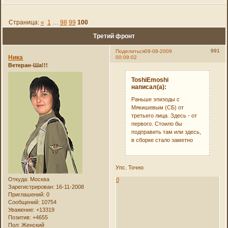
Страница:
«
1
…
98
99
100
Третий фронт
991
Поделиться
08-08-2009
Ника
00:09:02
Ветеран-Ша!!!
ToshiEmoshi
написал(а):
Раньше эпизоды с
Мякишевым (СБ) от
третьего лица. Здесь - от
первого. Стоило бы
подправить там или здесь,
в сборке стало заметно
Упс. Точно
Откуда:
Москва
0
Зарегистрирован
: 16-11-2008
Приглашений:
0
Сообщений:
10754
Уважение:
+13319
Позитив:
+4655
Пол:
Женский