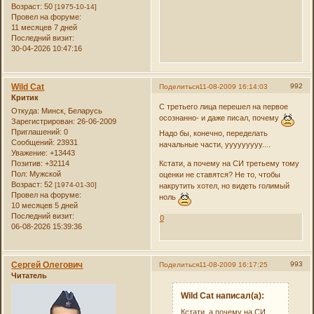
Возраст:
50
[1975-10-14]
Провел на форуме:
11 месяцев 7 дней
Последний визит:
30-04-2026 10:47:16
Wild Cat
992
Поделиться
11-08-2009 16:14:03
Критик
С третьего лица перешел на первое
Откуда:
Минск, Беларусь
осознанно- и даже писал, почему
Зарегистрирован
: 26-06-2009
Приглашений:
0
Надо бы, конечно, переделать
Сообщений:
23931
начальные части, ууууууууу....
Уважение:
+13443
Позитив:
+32114
Кстати, а почему на СИ третьему тому
Пол:
Мужской
оценки не ставятся? Не то, чтобы
Возраст:
52
[1974-01-30]
накрутить хотел, но видеть голимый
Провел на форуме:
ноль
10 месяцев 5 дней
Последний визит:
0
06-08-2026 15:39:36
Сергей Олегович
993
Поделиться
11-08-2009 16:17:25
Читатель
Wild Cat написал(а):
Кстати, а почему на СИ