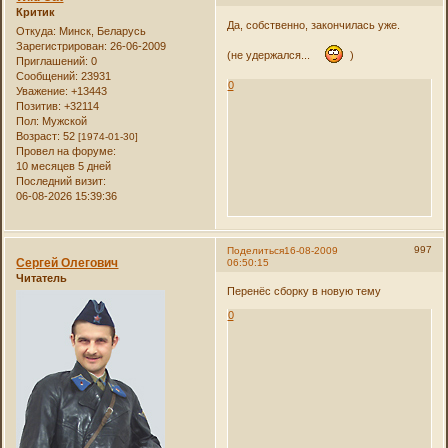
Критик
Да, собственно, закончилась уже.
Откуда:
Минск, Беларусь
Зарегистрирован
: 26-06-2009
(не удержался...
)
Приглашений:
0
Сообщений:
23931
0
Уважение:
+13443
Позитив:
+32114
Пол:
Мужской
Возраст:
52
[1974-01-30]
Провел на форуме:
10 месяцев 5 дней
Последний визит:
06-08-2026 15:39:36
997
Поделиться
16-08-2009
Сергей Олегович
06:50:15
Читатель
Перенёс сборку в новую тему
0