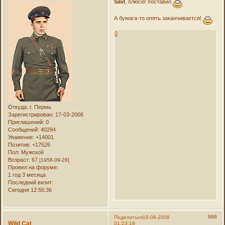
Savl
, плюсег поставил
А бумага-то опять заканчивается!
0
Откуда:
г. Пермь
Зарегистрирован
: 17-03-2006
Приглашений:
0
Сообщений:
40294
Уважение:
+14001
Позитив:
+17526
Пол:
Мужской
Возраст:
67
[1958-09-28]
Провел на форуме:
1 год 3 месяца
Последний визит:
Сегодня 12:55:36
996
Поделиться
16-08-2009
Wild Cat
01:23:16