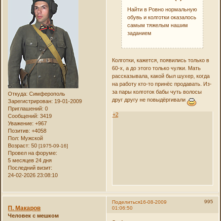
Найти в Ровно нормальную
обувь и колготки оказалось
самым тяжелым нашим
заданием
Колготки, кажется, появились только в
60-х, а до этого только чулки. Мать
рассказывала, какой был шухер, когда
на работу кто-то принёс продавать. Из-
за пары колготок бабы чуть волосы
Откуда:
Симферополь
друг другу не повыдёргивали
Зарегистрирован
: 19-01-2009
Приглашений:
0
+2
Сообщений:
3419
Уважение:
+967
Позитив:
+4058
Пол:
Мужской
Возраст:
50
[1975-09-16]
Провел на форуме:
5 месяцев 24 дня
Последний визит:
24-02-2026 23:08:10
995
Поделиться
16-08-2009
П. Макаров
01:06:50
Человек с мешком