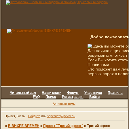
Добро пожаловать
Здесь вы можете о
Для начинающих писа
рецензентам, открыт 
Если Вы хотите стать
Правилами.
Это поможет вам луч
первых порах в нелов
Читальный зал
Наши книги
Форум
Участники
Правила
FAQ
Поиск
Регистрация
Войти
Активные темы
Привет, Гость!
Войдите
или
зарегистрируйтесь
.
»
В ВИХРЕ ВРЕМЕН
»
Проект "Третий фронт"
»
Третий фронт