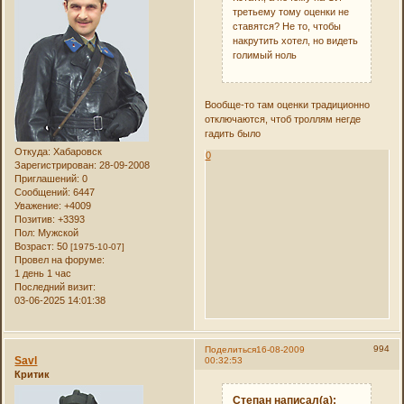
третьему тому оценки не
ставятся? Не то, чтобы
накрутить хотел, но видеть
голимый ноль
Вообще-то там оценки традиционно
отключаются, чтоб троллям негде
гадить было
Откуда:
Хабаровск
0
Зарегистрирован
: 28-09-2008
Приглашений:
0
Сообщений:
6447
Уважение:
+4009
Позитив:
+3393
Пол:
Мужской
Возраст:
50
[1975-10-07]
Провел на форуме:
1 день 1 час
Последний визит:
03-06-2025 14:01:38
994
Поделиться
16-08-2009
Savl
00:32:53
Критик
Степан написал(а):