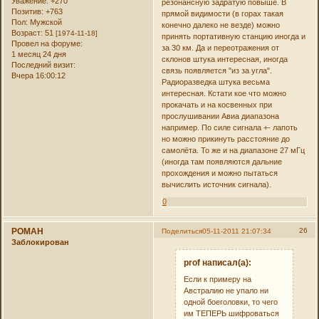
Уважение:
+270
резонансную задратую повыше. В
Позитив:
+763
прямой видимости (в горах такая
Пол:
Мужской
конечно далеко не везде) можно
Возраст:
51
[1974-11-18]
принять портативную станцию иногда и
Провел на форуме:
за 30 км. Да и переотражения от
1 месяц 24 дня
склонов штука интересная, иногда
Последний визит:
связь появляется "из за угла".
Вчера 16:00:12
Радиоразведка штука весьма
интересная. Кстати кое что можно
прокачать и на косвенных при
прослушивании Авиа диапазона
например. По силе сигнала +- лапоть
но можно прикинуть расстояние до
самолёта. То же и на диапазоне 27 мГц
(иногда там появляются дальние
прохождения и можно пытаться
вычислить источник сигнала).
0
РОMAH
26
Поделиться
05-11-2011 21:07:34
Заблокирован
prof написал(а):
Если к примеру на
Австралию не упало ни
одной боеголовки, то чего
им ТЕПЕРЬ шифроваться