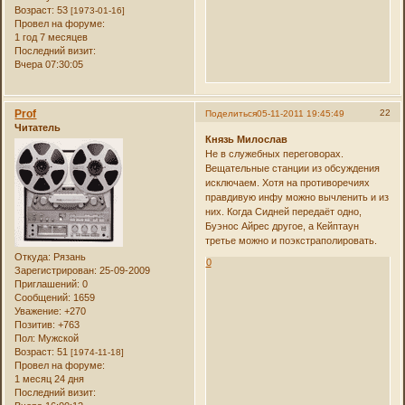
Возраст:
53
[1973-01-16]
Провел на форуме:
1 год 7 месяцев
Последний визит:
Вчера 07:30:05
Prof
22
Поделиться
05-11-2011 19:45:49
Читатель
Князь Милослав
Не в служебных переговорах.
Вещательные станции из обсуждения
исключаем. Хотя на противоречиях
правдивую инфу можно вычленить и из
них. Когда Сидней передаёт одно,
Буэнос Айрес другое, а Кейптаун
третье можно и поэкстраполировать.
Откуда:
Рязань
0
Зарегистрирован
: 25-09-2009
Приглашений:
0
Сообщений:
1659
Уважение:
+270
Позитив:
+763
Пол:
Мужской
Возраст:
51
[1974-11-18]
Провел на форуме:
1 месяц 24 дня
Последний визит: