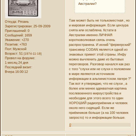
Австралии?
Там может быть не толькоместная , но
Откуда:
Рязань
и мировая информация. Если цензура
Зарегистрирован
: 25-09-2009
снята или ослаблена. Кстати в
Приглашений:
0
Австралии именно ЛИЧНАЯ
Сообщений:
1659
коротковолновая связь очень
Уважение:
+270
Позитив:
+763
распространена. И ихний "фермерский"
Пол:
Мужской
трансивер CODAN является одной из
Возраст:
51
[1974-11-18]
знаковых примет этой страны. Инфу
Провел на форуме:
можно вычленить даже из бытовых
1 месяц 24 дня
переговоров. Разговор начался как раз
Последний визит:
с того "слухи или не слухи о положении
Вчера 16:00:12
в мире являются источником
информации в альпинистском лагере ?"
Так вот я утверждаю, что не слухи , а
более или менее адекватная картина
послевоенного мироустройства и
необходим для этого всего то один
ХОРОШИЙ радиоприёмник и человек
около него сидящий. Если же
приёмников больше (а на 100 человек
запросто) то и информации больше.
0