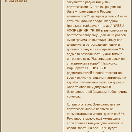
Вчера 16:00:12
закупаются радиостанциями
портативками. С чего бы рациям не
быть у приехавших с России
альпинистов ? Где здесь рояль ? А если
есть, то наличие среди них одной
(рояльная жаба душит на две) YAESU
VX-3R (2R, 6R, 7R, 8R в зависимости от
богатости владельца) для меня роялем
ну ни грамма не выглядит. Или у вас
альпинисты ретроградные пошли и
дополнительную связь презирают ? А
ведь это безопасность. Даже темы в
интернете есть "Частоты для связи со
спасателями в горах". На многих
маршрутах СПЕЦИАЛЬНО
радиолюбителей с собой таскают со
всеми ихними станциями, антеннами и
т.д. ибо спутниковый телефон дорог, а
жопа то своя не у дяденьки и
безопасность её (задницы ) обеспечить
хочется...
Кстати опять же. Возможности этих
портативок многие неопытные
пользователи не используют и на 5 %...
Рояльность можно ещё уменьшить
если привёз станцию один человек, а
использовать на все 100% будет