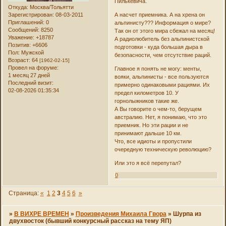
Пилькевича.
Откуда:
Москва/Тольятти
Зарегистрирован
: 08-03-2011
А насчет приемника. А на хрена он
Приглашений:
0
альпинисту??? Информация о мире?
Сообщений:
8250
Так он от этого мира сбежал на месяц!
Уважение:
+18787
А радиолюбитель без альпинистской
Позитив:
+6606
подготовки - куда большая дыра в
Пол:
Мужской
безопасности, чем отсутствие раций.
Возраст:
64
[1962-02-15]
Провел на форуме:
Главное я понять не могу: менты,
1 месяц 27 дней
вояки, альпинисты - все пользуются
Последний визит:
примерно одинаковыми рациями. Их
02-08-2026 01:35:34
предел километров 10. У
горнолыжников такие же.
А Вы говорите о чем-то, берущем
австралию. Нет, я понимаю, что это
приемник. Но эти рации и не
принимают дальше 10 км.
Что, все идиоты и пропустили
очередную техническую революцию?
Или это я всё перепутал?
0
Страница:
«
1
2
3
4
5
6
»
»
В ВИХРЕ ВРЕМЕН
»
Произведения Михаила Гвора
»
Шурпа из
двухвосток (бывший конкурсный рассказ на тему ЯП)