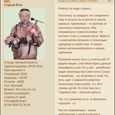
ВВГ
28
Поделиться
05-11-2011 22:38:41
Старый Йети
Ребята! Не надо спорить.
Поскольку за тридцать лет хождения в
горы я ни разу не встречал в группе
хороших приемников - то наличие их
несколько сомнительно. Ибо
неправильно ставится вопрос. Не
сколько стоит, а сколько весит. Вместе
с комплектом батареек и солнечным
зарядным устройством. И каково
время автономной работы и время
заряжания.
Приемник может быть у спасателей. И
Откуда:
Москва/Тольятти
радиостанция, способная брать дальше
Зарегистрирован
: 08-03-2011
ближайшего угла. Но у них - армейская
Приглашений:
0
рация производства Советского Союза.
Сообщений:
8250
А приемник... ну, возможно и свой. Но
Уважение:
+18787
речь идет о варианте конкретно
Позитив:
+6606
начальника спасслужбы. А у него
Пол:
Мужской
семеро детей. И сотня баксов в
Возраст:
64
[1962-02-15]
Таджикистане - большие деньги.
Провел на форуме:
1 месяц 27 дней
Так что, приемник есть. А насколько
Последний визит:
хороший - хз.
02-08-2026 01:35:34
Насчет информации - нужна
информация о происходящем в