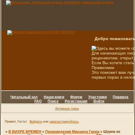
Добро пожаловать
Здесь вы можете о
Для начинающих писа
рецензентам, открыт 
Если Вы хотите стать
Правилами.
Это поможет вам луч
первых порах в нелов
Читальный зал
Наши книги
Форум
Участники
Правила
FAQ
Поиск
Регистрация
Войти
Активные темы
Привет, Гость!
Войдите
или
зарегистрируйтесь
.
»
В ВИХРЕ ВРЕМЕН
»
Произведения Михаила Гвора
»
Шурпа из