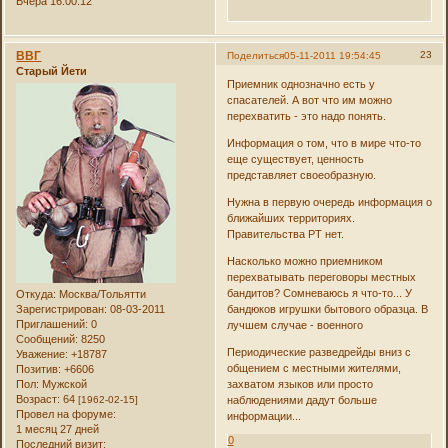
Вчера 16:00:12
ВВГ
23
Поделиться
05-11-2011 19:54:45
Старый Йети
Приемник однозначно есть у
спасателей. А вот что им можно
перехватить - это надо понять.
Информация о том, что в мире что-то
еще существует, ценность
представляет своеобразную.
Нужна в первую очередь информация о
ближайших территориях.
Правительства РТ нет.
Насколько можно приемником
перехватывать переговоры местных
бандитов? Сомневаюсь я что-то... У
Откуда:
Москва/Тольятти
Зарегистрирован
: 08-03-2011
бандюков игрушки бытового образца. В
Приглашений:
0
лучшем случае - военного
Сообщений:
8250
Периодические разведрейды вниз с
Уважение:
+18787
общением с местными жителями,
Позитив:
+6606
Пол:
Мужской
захватом языков или просто
Возраст:
64
[1962-02-15]
наблюдениями дадут больше
Провел на форуме:
информации...
1 месяц 27 дней
0
Последний визит: