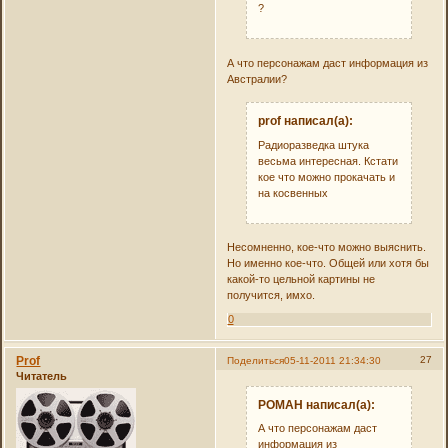
?
А что персонажам даст информация из
Австралии?
prof написал(а):
Радиоразведка штука
весьма интересная. Кстати
кое что можно прокачать и
на косвенных
Несомненно, кое-что можно выяснить.
Но именно кое-что. Общей или хотя бы
какой-то цельной картины не
получится, имхо.
0
Prof
27
Поделиться
05-11-2011 21:34:30
Читатель
РОMAH написал(а):
А что персонажам даст
информация из