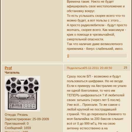
Времена такие. Никто не будет
афишировать свое местоположение и
обстановку вокруг.
То есть услышать скорее всего что-то
можно будет, а вот пользы с этого...
А просто радиолюбители - будут просто
молчать, скорее всего. Как максимум -
крик о помощи в чрезвычайной,
смертельной опасности.
Так что наличие даже великолепного
приемника - бонус слабенький, имхо.
0
Prof
25
Поделиться
05-11-2011 20:49:50
Читатель
Сразу после БП - возможно и будут
пользоваться шифрами. Но не везде.
Если к примеру на Австралию не упало
ни одной боеголовки, то чего им
ТЕПЕРЬ шифроваться ? И любителей
своих затыкать (через лет 5 после).
Уже всё... Проехали. То же самое с
любой крупной не пострадавшей
страной. Что до перехвата ближнего то
Откуда:
Рязань
моя балалайка за 200 баксов слышит
Зарегистрирован
: 25-09-2009
Приглашений:
0
всё от 0 до 999 мГц. Не на свою
Сообщений:
1659
антенну естесственно а на