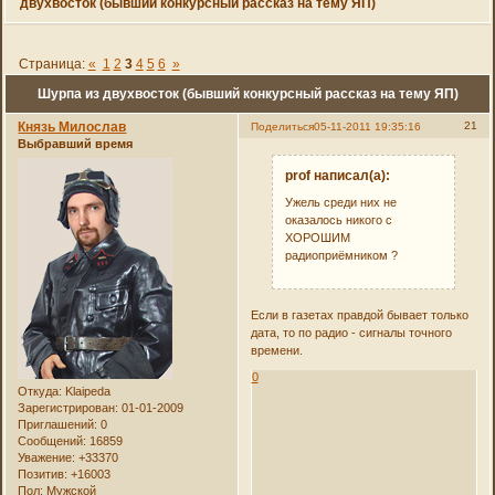
двухвосток (бывший конкурсный рассказ на тему ЯП)
Страница:
«
1
2
3
4
5
6
»
Шурпа из двухвосток (бывший конкурсный рассказ на тему ЯП)
Князь Милослав
21
Поделиться
05-11-2011 19:35:16
Выбравший время
prof написал(а):
Ужель среди них не
оказалось никого с
ХОРОШИМ
радиоприёмником ?
Если в газетах правдой бывает только
дата, то по радио - сигналы точного
времени.
0
Откуда:
Klaipeda
Зарегистрирован
: 01-01-2009
Приглашений:
0
Сообщений:
16859
Уважение:
+33370
Позитив:
+16003
Пол:
Мужской