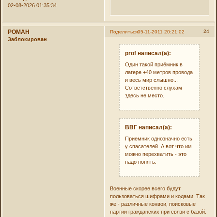
02-08-2026 01:35:34
РОMAH
24
Поделиться
05-11-2011 20:21:02
Заблокирован
prof написал(а):
Один такой приёмник в
лагере +40 метров провода
и весь мир слышно...
Сответственно слухам
здесь не место.
ВВГ написал(а):
Приемник однозначно есть
у спасателей. А вот что им
можно перехватить - это
надо понять.
Военные скорее всего будут
пользоваться шифрами и кодами. Так
же - различные конвои, поисковые
партии гражданских при связи с базой.