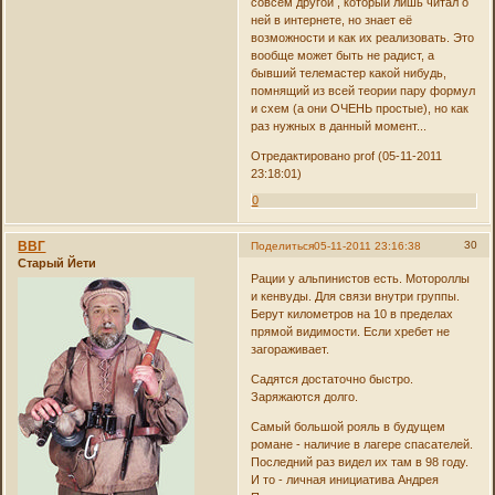
совсем другой , который лишь читал о
ней в интернете, но знает её
возможности и как их реализовать. Это
вообще может быть не радист, а
бывший телемастер какой нибудь,
помнящий из всей теории пару формул
и схем (а они ОЧЕНЬ простые), но как
раз нужных в данный момент...
Отредактировано prof (05-11-2011
23:18:01)
0
ВВГ
30
Поделиться
05-11-2011 23:16:38
Старый Йети
Рации у альпинистов есть. Мотороллы
и кенвуды. Для связи внутри группы.
Берут километров на 10 в пределах
прямой видимости. Если хребет не
загораживает.
Садятся достаточно быстро.
Заряжаются долго.
Самый большой рояль в будущем
романе - наличие в лагере спасателей.
Последний раз видел их там в 98 году.
И то - личная инициатива Андрея