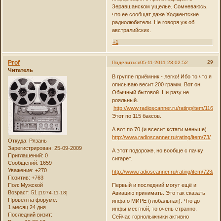
Зеравшанском ущелье. Сомневаюсь,
что ее сообщат даже Ходжентские
радиолюбители. Не говоря уж об
австралийских.
+1
Prof
29
Поделиться
05-11-2011 23:02:52
Читатель
В группе приёмник - легко! Ибо то что я
описываю весит 200 грамм. Вот он.
Обычный бытовой. Ни разу не
рояльный.
http://www.radioscanner.ru/rating/item/1160/
Этот по 115 баксов.
А вот по 70 (и всесит кстати меньше)
http://www.radioscanner.ru/rating/item/73/
Откуда:
Рязань
Зарегистрирован
: 25-09-2009
А этот подороже, но вообще с пачку
Приглашений:
0
сигарет.
Сообщений:
1659
Уважение:
+270
http://www.radioscanner.ru/rating/item/723/
Позитив:
+763
Пол:
Мужской
Первый и последний могут ещё и
Возраст:
51
[1974-11-18]
Авиацию принимать. Это так сказать
Провел на форуме:
инфа о МИРЕ (глобальная). Что до
1 месяц 24 дня
инфы местной, то очень странно.
Последний визит:
Сейчас горнолыжники активно