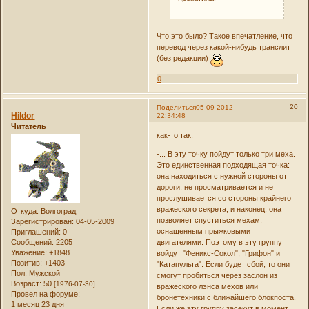
Что это было? Такое впечатление, что
перевод через какой-нибудь транслит
(без редакции)
0
20
Поделиться
05-09-2012
Hildor
22:34:48
Читатель
как-то так.
-... В эту точку пойдут только три меха.
Это единственная подходящая точка:
она находиться с нужной стороны от
дороги, не просматривается и не
прослушивается со стороны крайнего
вражеского секрета, и наконец, она
Откуда:
Волгоград
позволяет спуститься мехам,
Зарегистрирован
: 04-05-2009
оснащенным прыжковыми
Приглашений:
0
Сообщений:
2205
двигателями. Поэтому в эту группу
Уважение:
+1848
войдут "Феникс-Сокол", "Грифон" и
Позитив:
+1403
"Катапульта". Если будет сбой, то они
Пол:
Мужской
смогут пробиться через заслон из
Возраст:
50
[1976-07-30]
вражеского лэнса мехов или
Провел на форуме:
бронетехники с ближайшего блокпоста.
1 месяц 23 дня
Если же эту группу засекут в момент