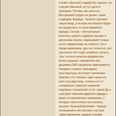
служит обычный снаряд! Ну хорошо, не
совсем обычный, но тут дело в
принципе. Потому как никто во
Внутренней Сфере не делает таких
снарядов. Вообще. Засвети земляне
такую вещь, и вскоре на планете будет
не продохнуть от кучи пришлого
народа. Состав - смотри выше.
Конечно, хранить ядерное оружие в
арсеналах можно, наказывают только
за его применение на планете. Но в
среде наемников, да и не только их, вот
уже много лет ходят упорные слухи о
том, что все попытки разработать
более мощное, компактное или
дешевое ОМП аккуратно пресекаются.
Умирают ученые, пропадают
конструктора, исчезают чиновники.
Причем этот процесс идет сразу во
всех государствах, словно кто-то
специально тормозит развитие
подобных технологий. А тут такое! Да и
сам факт наличия ядерного заряда у
каких-то непонятных наемников, о
которых никто ничего не слышал,
вызовет большой резонанс. Череда
похищений и несчастных случаев
гарантированна, никакая служба