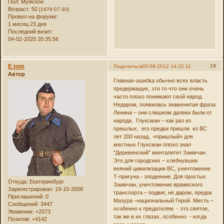
Пол:
Мужской
Возраст:
50
[1976-07-30]
Провел на форуме:
1 месяц 23 дня
Последний визит:
04-02-2020 20:35:56
E.tom
18
Поделиться
05-09-2012 14:32:11
Автор
Главная ошибка обычно всех власть
предержащих, это то что они очень
часто плохо понимают свой народ.
Недаром, появилась знаменитая фраза
Ленина – они слишком далеки были от
народа. Глуксман – как раз из
пришлых, его предки пришли из ВС
лет 200 назад, «пришлый» для
местных Глуксман плохо знал
"Деревенский" менталитет Заимчан.
Это для городских – хлебнувших
веяний цивилизации ВС, уничтожение
Т-пригуна - злодеяние. Для простых
Откуда:
Екатеринбург
Заимчан, уничтожение вражеского
Зарегистрирован
: 19-10-2008
транспорта – подвиг, не даром, предок
Приглашений:
0
Мазура –национальный Герой. Месть –
Сообщений:
3447
особенно к предателям - это святое,
Уважение:
+2073
так же в их глазах, особенно - когда
Позитив:
+4142