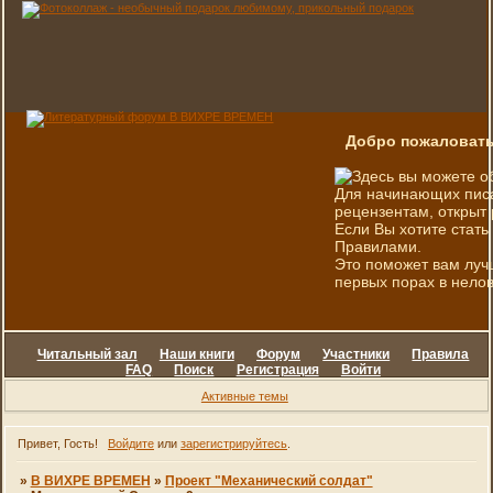
Добро пожаловать
Здесь вы можете о
Для начинающих писа
рецензентам, открыт 
Если Вы хотите стать
Правилами.
Это поможет вам луч
первых порах в нелов
Читальный зал
Наши книги
Форум
Участники
Правила
FAQ
Поиск
Регистрация
Войти
Активные темы
Привет, Гость!
Войдите
или
зарегистрируйтесь
.
»
В ВИХРЕ ВРЕМЕН
»
Проект "Механический солдат"