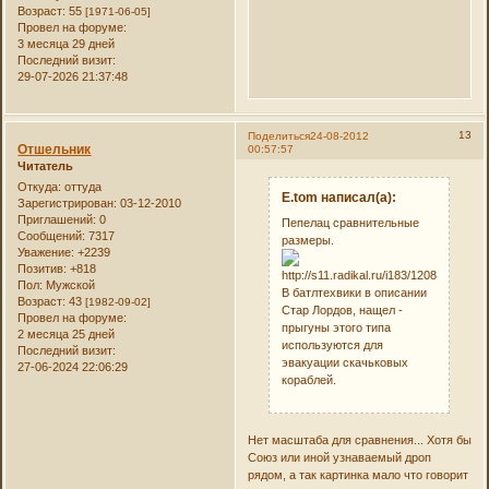
Возраст:
55
[1971-06-05]
Провел на форуме:
3 месяца 29 дней
Последний визит:
29-07-2026 21:37:48
13
Поделиться
24-08-2012
Отшельник
00:57:57
Читатель
Откуда:
оттуда
E.tom написал(а):
Зарегистрирован
: 03-12-2010
Приглашений:
0
Пепелац сравнительные
Сообщений:
7317
размеры.
Уважение:
+2239
Позитив:
+818
Пол:
Мужской
В батлтехвики в описании
Возраст:
43
[1982-09-02]
Стар Лордов, нащел -
Провел на форуме:
прыгуны этого типа
2 месяца 25 дней
используются для
Последний визит:
эвакуации скачьковых
27-06-2024 22:06:29
кораблей.
Нет масштаба для сравнения... Хотя бы
Союз или иной узнаваемый дроп
рядом, а так картинка мало что говорит