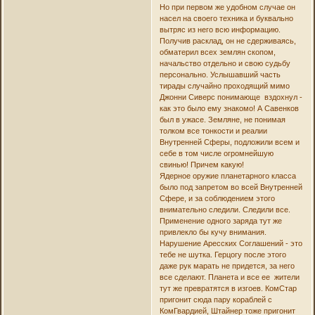
Но при первом же удобном случае он
насел на своего техника и буквально
вытряс из него всю информацию.
Получив расклад, он не сдерживаясь,
обматерил всех землян скопом,
начальство отдельно и свою судьбу
персонально. Услышавший часть
тирады случайно проходящий мимо
Джонни Сиверс понимающе вздохнул -
как это было ему знакомо! А Савенков
был в ужасе. Земляне, не понимая
толком все тонкости и реалии
Внутренней Сферы, подложили всем и
себе в том числе огромнейшую
свинью! Причем какую!
Ядерное оружие планетарного класса
было под запретом во всей Внутренней
Сфере, и за соблюдением этого
внимательно следили. Следили все.
Применение одного заряда тут же
привлекло бы кучу внимания.
Нарушение Аресских Соглашений - это
тебе не шутка. Герцогу после этого
даже рук марать не придется, за него
все сделают. Планета и все ее жители
тут же превратятся в изгоев. КомСтар
пригонит сюда пару кораблей с
КомГвардией, Штайнер тоже пригонит