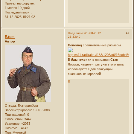
Провел на форуме:
1 месяц 10 дней
Последний визит:
31-12-2025 15:21:02
12
Поделиться
23-08-2012
E.tom
23:33:49
Автор
Пепелац
сравнительные размеры.
В
батлтехвики
в описании Стар
Лордов, нащел - прыгуны этого типа
используются для эвакуации
скачьковых кораблей.
0
Откуда:
Екатеринбург
Зарегистрирован
: 19-10-2008
Приглашений:
0
Сообщений:
3447
Уважение:
+2073
Позитив:
+4142
Пол:
Мужской