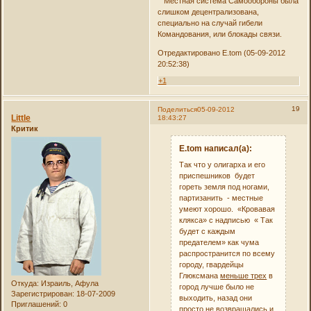
Местная система Самообороны была
слишком децентрализована,
специально на случай гибели
Командования, или блокады связи.
Отредактировано E.tom (05-09-2012
20:52:38)
+1
19
Поделиться
05-09-2012
Little
18:43:27
Критик
E.tom написал(а):
Так что у олигарха и его
приспешников будет
гореть земля под ногами,
партизанить - местные
умеют хорошо. «Кровавая
клякса» с надписью « Так
будет с каждым
предателем» как чума
распространится по всему
городу, гвардейцы
Глюксмана
меньше трех
в
Откуда:
Израиль, Афула
город лучше было не
Зарегистрирован
: 18-07-2009
выходить, назад они
Приглашений:
0
просто не возвращались и