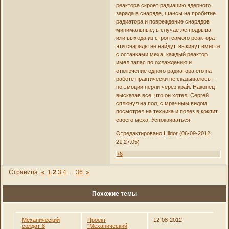
реактора скроет радиацию ядерного
заряда в снаряде, шансы на пробитие
радиатора и повреждение снарядов
минимальные, в случае же подрыва
или выхода из строя самого реактора
эти снаряды не найдут, выкинут вместе
с останками меха, каждый реактор
имел запас по охлаждению и
отключение одного радиатора его на
работе практически не сказывалось -
но эмоции перли через край. Наконец
высказав все, что он хотел, Сергей
сплюнул на пол, с мрачным видом
посмотрел на техника и полез в кокпит
своего меха. Успокаиваться.
Отредактировано Hildor (06-09-2012
21:27:05)
+6
Страница:
«
1
2
3
4
…
36
»
Похожие темы
Механический
Проект
12-08-2012
солдат-8
"Механический