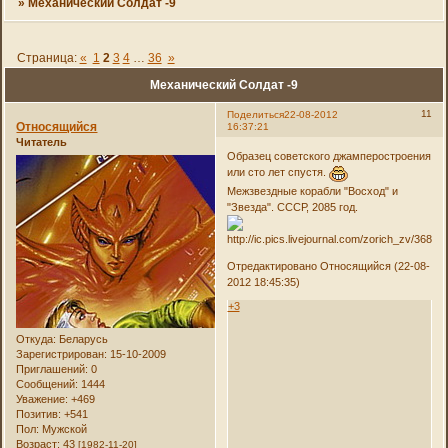
»
Механический Солдат -9
Страница:
«
1
2
3
4
…
36
»
Механический Солдат -9
11
Поделиться
22-08-2012
Относящийся
16:37:21
Читатель
Образец советского джамперостроения
или сто лет спустя.
Межзвездные корабли "Восход" и
"Звезда". СССР, 2085 год.
Отредактировано Относящийся (22-08-
2012 18:45:35)
+3
Откуда:
Беларусь
Зарегистрирован
: 15-10-2009
Приглашений:
0
Сообщений:
1444
Уважение:
+469
Позитив:
+541
Пол:
Мужской
Возраст:
43
[1982-11-20]