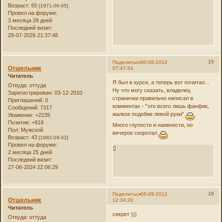
Возраст:
55
[1971-06-05]
Провел на форуме:
3 месяца 29 дней
Последний визит:
29-07-2026 21:37:48
15
Поделиться
30-08-2012
Отшельник
07:47:54
Читатель
Я был в курсе, а теперь вот почитал...
Откуда:
оттуда
Ну что могу сказать, владелец
Зарегистрирован
: 03-12-2010
странички правильно написал в
Приглашений:
0
комментах - "это всего лишь фанфик,
Сообщений:
7317
жалкое подобие левой руки"
Уважение:
+2239
Позитив:
+818
Много глупости и наивности, но
Пол:
Мужской
вечерок скоротал
Возраст:
43
[1982-09-02]
Провел на форуме:
0
2 месяца 25 дней
Последний визит:
27-06-2024 22:06:29
16
Поделиться
05-09-2012
Отшельник
12:34:20
Читатель
секрет )))
Откуда:
оттуда