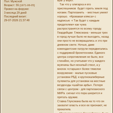
враг у ворот.
Пол:
Мужской
Так что у олигарха и его
Возраст:
55
[1971-06-05]
приспешников будет гореть земля под
Провел на форуме:
ногами. Партизанить - местные умеют
3 месяца 29 дней
Последний визит:
хорошо. «Кровавая клякса» с
29-07-2026 21:37:48
надписью « Так будет с каждым
предателем» как чума
распространятся по всему городу.
Гвардейцам Глюксмана - меньше трех
в город лучше было не выходить, назад
они просто не возвращались и это при
дневном свете. Ночью, даже
комендантские патрули передвигались
с поддержкой бронетехники. Единого
центра сопротивления не было, все
стихийно, но учитывая что у каждого
мужчины был нехилый ствол, а у
многих «старших» более тяжелое
вооружение - малые пусковые
установки РБД и крупнокалиберные
пулеметы для установки на местные
вездеходы «шайтан арбы». Потеря
связи с центром - для партизанского
МИРа сигнал что пора шкерится и
прятать оружие.
Ставка Глуксмана была на то что он
захватит власть и все ее признают, не
прокатила.