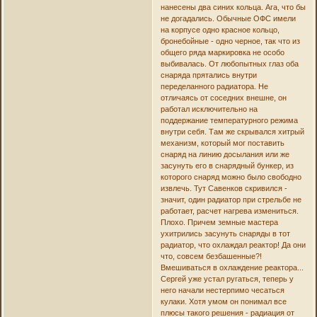
нанесены два синих кольца. Ага, что бы
не догадались. Обычные ОФС имели
на корпусе одно красное кольцо,
бронебойные - одно черное, так что из
общего ряда маркировка не особо
выбивалась. От любопытных глаз оба
снаряда прятались внутри
переделанного радиатора. Не
отличаясь от соседних внешне, он
работал исключительно на
поддержание температурного режима
внутри себя. Там же скрывался хитрый
механизм, который мог поставить
снаряд на линию досылания или же
засунуть его в снарядный бункер, из
которого снаряд можно было свободно
извлечь. Тут Савенков скривился -
значит, один радиатор при стрельбе не
работает, расчет нагрева измениться.
Плохо. Причем земные мастера
ухитрились засунуть снаряды в тот
радиатор, что охлаждал реактор! Да они
что, совсем безбашенные?!
Вмешиваться в охлаждение реактора...
Сергей уже устал ругаться, теперь у
него начали нестерпимо чесаться
кулаки. Хотя умом он понимал все
плюсы такого решения - радиация от