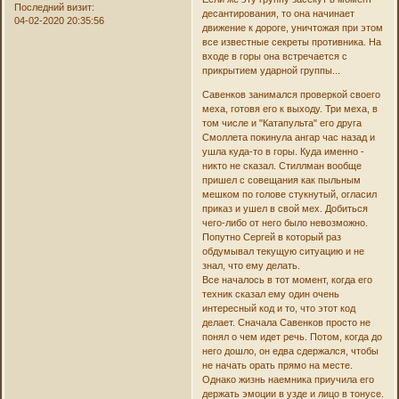
Последний визит:
десантирования, то она начинает
04-02-2020 20:35:56
движение к дороге, уничтожая при этом
все известные секреты противника. На
входе в горы она встречается с
прикрытием ударной группы...
Савенков занимался проверкой своего
меха, готовя его к выходу. Три меха, в
том числе и "Катапульта" его друга
Смоллета покинула ангар час назад и
ушла куда-то в горы. Куда именно -
никто не сказал. Стиллман вообще
пришел с совещания как пыльным
мешком по голове стукнутый, огласил
приказ и ушел в свой мех. Добиться
чего-либо от него было невозможно.
Попутно Сергей в который раз
обдумывал текущую ситуацию и не
знал, что ему делать.
Все началось в тот момент, когда его
техник сказал ему один очень
интересный код и то, что этот код
делает. Сначала Савенков просто не
понял о чем идет речь. Потом, когда до
него дошло, он едва сдержался, чтобы
не начать орать прямо на месте.
Однако жизнь наемника приучила его
держать эмоции в узде и лицо в тонусе.