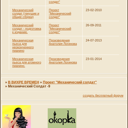
солдат"
Механический
Проект
23-02-2010
солдат (текущие и
"Механический
общие сборки)
солдат"
Механический
Проект
26-09-2011
солдат - подготовка
"Механический
к изданию.
солдат"
Механическая
Произведения
24-07-2013
пьеса для
Анатолия Логинова
неоконченного
пианино
Механическая
Произведения
23-01-2014
пьеса для атомного
Анатолия Логинова
пианино.
»
В ВИХРЕ ВРЕМЕН
»
Проект "Механический солдат"
»
Механический Солдат -9
создать бесплатный форум