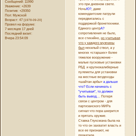
Сообщений:
11990
это при дневном свете.
Уважение:
+2639
Ночь
Ю?
, даже
Позитив:
+29350
комендантские патрули
Пол:
Мужской
передвигались с
Возраст:
47
[1978-09-20]
поддержкой бронетехники.
Провел на форуме:
Единого центр
А?
7 месяцев 17 дней
сопротивления не было,
Последний визит:
все стихийно,
но учитывая
Вчера 23:54:09
что у каждого мужчины
был
нехилый ствол, а у
многих «старших» более
тяжелое вооружение -
малые пусковые установки
РБД и крупнокалиберные
пулеметы для установки
на местные вездеходы
«шайтан арбы»
а дальше
что? Если начинать с
"учитывая", то должен
быть вывод...
. Потеря
связи с центром - для
партизанского МИРа
сигнал что пора шкерится
и прятать оружие.
Ставка Глуксмана была на
то что он захватит власть и
все ее признают, не
прокатила.