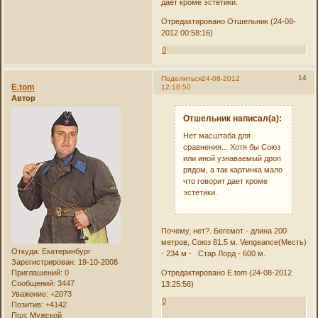
дает кроме эстетики.
Отредактировано Отшельник (24-08-
2012 00:58:16)
0
14
Поделиться
24-08-2012
E.tom
12:18:50
Автор
Отшельник написал(а):
Нет масштаба для
сравнения... Хотя бы Союз
или иной узнаваемый дроп
рядом, а так картинка мало
что говорит дает кроме
эстетики.
Почему, нет?. Бегемот - длина 200
метров, Союз 81.5 м. Vengeance(Месть)
Откуда:
Екатеринбург
- 234 м - Стар Лорд - 600 м.
Зарегистрирован
: 19-10-2008
Приглашений:
0
Отредактировано E.tom (24-08-2012
Сообщений:
3447
13:25:56)
Уважение:
+2073
0
Позитив:
+4142
Пол:
Мужской