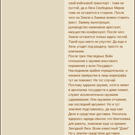
свой войсковой транспорт - тоже не
пустой, да и Лига Свободных Миров
тоже не останется в стороне. После
чего на Земле и Заимке можно ставить
крест. Заимку выпотрошат,
руководство наемников арестуют,
имущество конфискуют. После чего
Земле останется только ждать гостей.
Такой куш никто не упустит. Да еще и
Хель угодит под раздачу, просто за
компанию.
После трех Наследных Войн
отношение к оружию массового
поражения у всех Государст-
Наследников крайне отрицательное, и
никакое прикрытие в лице маркграфа
тут не поможет. Не тот случай.
Поэтому ядерное оружие, хотя и лежит
в арсеналах государств и даже планет,
служит исключительно оружием
сдерживания. Или оружием отчаяния,
как последний аргумент. Но и тут
земляне подставились, да еще как!
Дело в средствах доставки. Носитель
ядерного заряда обычно это боеголовка
для ракеты, знакомая еще со времен
Звездной Лиги. Всем известный "Дэви".
Но у землян средством доставки