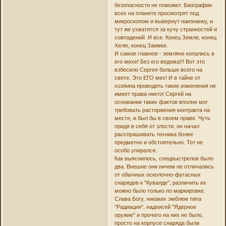
безопасности не поможет. Биографии
всех на планете просмотрят под
микроскопом и вывернут наизнанку, и
тут же ухватятся за кучу странностей и
совпадений. И все. Конец Земле, конец
Хелю, конец Заимке.
И самое главное - земляне копались в
его мехе! Без его ведома!!! Вот это
взбесило Сергея больше всего на
свете. Это ЕГО мех! И в тайне от
хозяина проводить такие изменения не
имеет права никто! Сергей на
основании таких фактов вполне мог
требовать расторжения контракта на
месте, и был бы в своем праве. Чуть
придя в себя от злости, он начал
расспрашивать техника более
предметно и обстоятельно. Тот не
особо упирался.
Как выяснилось, спецвыстрелов было
два. Внешне они ничем не отличались
от обычных осколочно-фугасных
снарядов к "Кувалде", различить их
можно было только по маркировке.
Слава Богу, никаких эмблем типа
"Радиация", надписей "Ядерное
оружие" и прочего на них не было,
просто на корпусе снаряда были