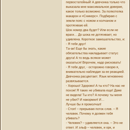
первостатейный! А девчонка только что
выказала мне максимальное доверие,
какое только возможно. За полкотелка
макарон и «Сникерс». Подбираю с
земли пояс с ножом и колчаном и
протягиваю ей.
Шок номер два будет? Или если не
враги… До шока не дотягивает, но
удивлена. Короткое замешательство, и:
- Я тебе друг!
Та-ак! Еще бы знать, какие
обязательства накладывает статус
друга! А то ведь всякое может
оказаться! Впрочем, надо рисковать!
- Я тебе друг, - осторожно говорю я,
внимательно наблюдая за ее реакцией.
Девчонка расцветает. Язык мгновенно
развязывается.
- Хорошо! Здорово! А ты кто? На нас не
похож! Я таких не убивала еще! Даже
не видела! Ты кто? А почему ты меня
не убил? И накормил! И…
Лучше бы я промолчал!
- Стоп! – прерываю поток слов. – Я
человек. Почему я должен тебя
убивать?
- Человек? – удивляется она. – Это не
ответ. И эльф – человек, и орк, и