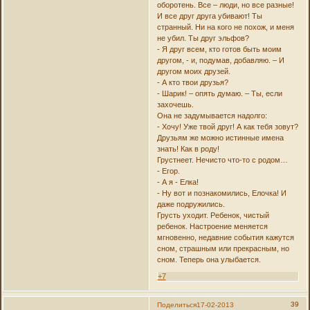
оборотень. Все – люди, но все разные!
И все друг друга убивают! Ты
странный. Ни на кого не похож, и меня
не убил. Ты друг эльфов?
- Я друг всем, кто готов быть моим
другом, - и, подумав, добавляю. – И
другом моих друзей.
- А кто твои друзья?
- Шарик! – опять думаю. – Ты, если
захочешь.
Она не задумывается надолго:
- Хочу! Уже твой друг! А как тебя зовут?
Друзьям же можно истинные имена
знать! Как в роду!
Грустнеет. Нечисто что-то с родом…
- Егор.
- А я - Елка!
- Ну вот и познакомились, Елочка! И
даже подружились.
Грусть уходит. Ребенок, чистый
ребенок. Настроение меняется
мгновенно, недавние события кажутся
сном, страшным или прекрасным, но
сном. Теперь она улыбается.
+7
39
Поделиться
17-02-2013