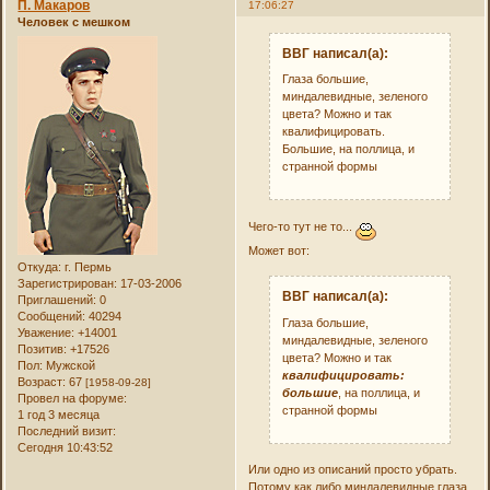
П. Макаров
17:06:27
Человек с мешком
ВВГ написал(а):
Глаза большие,
миндалевидные, зеленого
цвета? Можно и так
квалифицировать.
Большие, на поллица, и
странной формы
Чего-то тут не то...
Может вот:
Откуда:
г. Пермь
Зарегистрирован
: 17-03-2006
ВВГ написал(а):
Приглашений:
0
Сообщений:
40294
Глаза большие,
Уважение:
+14001
миндалевидные, зеленого
Позитив:
+17526
цвета? Можно и так
Пол:
Мужской
квалифицировать:
Возраст:
67
[1958-09-28]
большие
, на поллица, и
Провел на форуме:
странной формы
1 год 3 месяца
Последний визит:
Сегодня 10:43:52
Или одно из описаний просто убрать.
Потому как либо миндалевидные глаза,