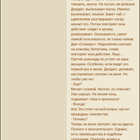
говорить, молчи. Не пытать же ребенка!
Доедает, вылизывает миску. Именно
вылизывает, языком. Берет чай, с
удивлением разглядывает сахар,
нюхает его. Потом повторяет мои
действия: кладет в кружку,
размешивает. Оказывается, умеет
ложкой пользоваться, не только ножом.
Даю «Сникерс». Недоуменно смотрит
на упаковку батончика, снова
повторяет мои действия. Лицо…
Против шоколада не устоит ни одна
женщина. Особенно, если видит его
первый раз в жизни. Доедает, допивает,
настороженно смотрит на меня. Но
злобы уже нет.
- Еще?
Мотает головой. Молчит, но отвечает.
Уже хорошо. Не меняя позы,
поднимает глаза и произносит:
- Всегда!
Ага! Это ответ на мой вопрос насчет
процедуры знакомства.
- Почему?
Теперь на меня смотрят, как на идиота.
Полного и окончательного. Однако,
есть преимущества в подобном
отношении. Придурку можно и