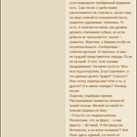
штук маркируют пройденный Шариком
путь. Сам песик с удобствами
расположился на стрелке и, капая тому
на лицо слюной из оскаленной пасти,
грамотно удерживает пленника. То
есть, я понятия не имею, как должны
держать пленников собаки, но если
добыча не трепыхается, значит –
грамотно. Впрочем, у Шарика особо не
потрепыхаешься. Сенбернары –
собачки крупные. И тяжелые. А наш –
не худший представитель породы. Если
не лучший. Стоит, тело лапами
придерживает. На меня косится. Мол,
всё под контролем, Егор Сергеевич, а
что дальше делать будем? Спасать?
Или глотку перегрызем? Или и то, и
другое? И в каком порядке? Умница,
песик!
Подхожу, подбираю оружие.
Рассматриваю прижатое лохматой
тушей тельце. Мелкий он какой-то.
Хлопаю Шарика по боку:
- Отпусти это недоразумение.
Посмотрим, что за фрукт, - и уже
фрукту. – Вставай. И без фокусов.
Интересно, а он меня понимает? Ага!
Язык здесь единый, а в меня он