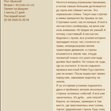
Пол:
Мужской
Несется вперед огромными прыжками,
Возраст:
64
[1962-02-15]
а потом самым большим дотягивается
Провел на форуме:
до горла или сбивает весом. Это
1 месяц 27 дней
нормальная собака. Такую наш стрелок
Последний визит:
в ежика превратил бы прыжка за три.
02-08-2026 01:35:34
Стрелами сыпет, как из калаша. И всё в
несчастного сенбернара, на меня уже
ноль внимания. Но Шарик же умный! А
потому счастливый! А несчастен
бедолага с луком, все усилия которого
пропадают втуне: пес стелется по
траве, непредсказуемо меняя
траекторию движения, и стрелы
втыкаются в землю там, откуда
лохматый только что ушел или куда
должен был прийти. Но только не туда,
где он очутился. А после седьмого
промаха местный Робин Гуд стрелять
уже не может. Песик вырастает прямо
перед ним, заваливая недотепу на
землю.
Я за это время успеваю подхватить
дрын и пробежать метров несколько в
сторону основных событий. А всё уже
закончилось. Из дуба… или тополя?..
Короче, из пальмы, примерно в том
месте, где прислонялась моя голова,
торчит здоровенная стрела. Еще семь