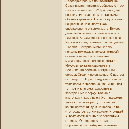
Последнее весьма приблизительно.
Сразу видно: чиновник собирал. А что я
в фэнтези навычитал? Красивые, как
сволочи! Не знаю, по мне, так самая
обычная девчонка. В шестнадцать лет
некрасивых не бывает. Если
специально не откармливать. Волосы
должны быть золотые или зеленые и
длинные. В наличии, скорее, льняные.
Чуть пожелтее, пожалуй. Насчет длины
– облом. Обкорнаны выше плеч,
похоже, тем самым ножом, который
сейчас у меня. Глаза большие,
миндалевидные, зеленого цвета?
Можно и так квалифицировать.
Большие, на поллица, и странной
формы. Сразу и не опишешь. С цветом
не сходится. Карие. Радужка и зрачок
тоже больше человеческих. Уши – вот
тут почти классика: здоровые и
заостренные к верху. Только с
кисточками, как у рыси. Хотя на самих
ушах волосы не растут, только из
кончиков торчат. Да и не волосы это,
что-то другое, хотя и похоже. Что еще?
А! Кожа должна быть с зеленоватым
отливом. Отлив присутствует.
Впрочем, если сенбернар в личико