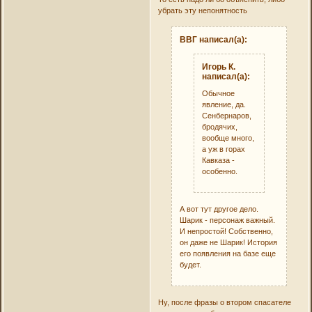
убрать эту непонятность
ВВГ написал(а):
Игорь К.
написал(а):
Обычное
явление, да.
Сенбернаров,
бродячих,
вообще много,
а уж в горах
Кавказа -
особенно.
А вот тут другое дело.
Шарик - персонаж важный.
И непростой! Собственно,
он даже не Шарик! История
его появления на базе еще
будет.
Ну, после фразы о втором спасателе