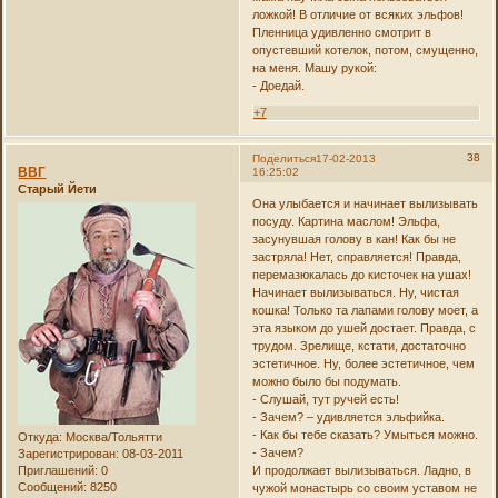
ложкой! В отличие от всяких эльфов!
Пленница удивленно смотрит в
опустевший котелок, потом, смущенно,
на меня. Машу рукой:
- Доедай.
+7
38
Поделиться
17-02-2013
ВВГ
16:25:02
Старый Йети
Она улыбается и начинает вылизывать
посуду. Картина маслом! Эльфа,
засунувшая голову в кан! Как бы не
застряла! Нет, справляется! Правда,
перемазюкалась до кисточек на ушах!
Начинает вылизываться. Ну, чистая
кошка! Только та лапами голову моет, а
эта языком до ушей достает. Правда, с
трудом. Зрелище, кстати, достаточно
эстетичное. Ну, более эстетичное, чем
можно было бы подумать.
- Слушай, тут ручей есть!
- Зачем? – удивляется эльфийка.
- Как бы тебе сказать? Умыться можно.
Откуда:
Москва/Тольятти
- Зачем?
Зарегистрирован
: 08-03-2011
Приглашений:
0
И продолжает вылизываться. Ладно, в
Сообщений:
8250
чужой монастырь со своим уставом не