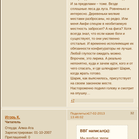
И за пределами – тоже. Везде
сплошные леса да луга. Ровненько и
интересно. Деревеньки мелкие
местами разбросаны, но редко. Или
меня Амфи спецом в необитаемую
местность забросил? А на фига? Хотя
всегда знал, что если какие боги и
существуют, то они умственно
отсталые. И временно исполняющие их
обязанности конфигураторы не лучше.
Любой глупости ожидать можно.
Впрочем, это лирика. А реально
непонятно, куда и зачем идти, кого и от
чего спасать, и где шлендрает Шарик,
когда жрать готово.
Шарик, как выяснилось, присутствует
на своем законном месте.
Настороженно поднял голову и смотрит
на опушку…
+7
32
Поделиться
17-02-2013
Игорь К.
13:46:02
Читатель
Откуда:
Алма-Ата
ВВГ написал(а):
Зарегистрирован
: 01-10-2007
Приглашений:
0
Мы вообще звери