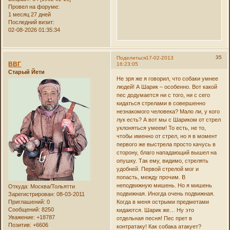
Провел на форуме:
1 месяц 27 дней
Последний визит:
02-08-2026 01:35:34
35
Поделиться
17-02-2013
ВВГ
16:23:05
Старый Йети
Не зря же я говорил, что собаки умнее
людей! А Шарик – особенно. Вот какой
пес додумается ни с того, ни с сего
кидаться стрелами в совершенно
незнакомого человека? Мало ли, у кого
лук есть? А вот мы с Шариком от стрел
уклоняться умеем! То есть, не то,
чтобы именно от стрел, но я в момент
первого же выстрела просто качусь в
сторону, благо нападающий вышел на
опушку. Так ему, видимо, стрелять
удобней. Первой стрелой мог и
попасть, между прочим. В
неподвижную мишень. Но я мишень
Откуда:
Москва/Тольятти
подвижная. Иногда очень подвижная.
Зарегистрирован
: 08-03-2011
Приглашений:
0
Когда в меня острыми предметами
Сообщений:
8250
кидаются. Шарик же… Ну это
Уважение:
+18787
отдельная песня! Пес прет в
Позитив:
+6606
контратаку! Как собака атакует?