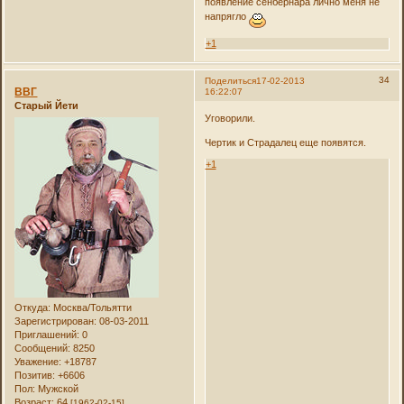
появление сенбернара лично меня не
напрягло
+1
34
Поделиться
17-02-2013
ВВГ
16:22:07
Старый Йети
Уговорили.
Чертик и Страдалец еще появятся.
+1
Откуда:
Москва/Тольятти
Зарегистрирован
: 08-03-2011
Приглашений:
0
Сообщений:
8250
Уважение:
+18787
Позитив:
+6606
Пол:
Мужской
Возраст:
64
[1962-02-15]