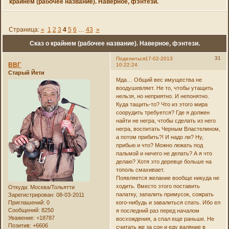
крайнем (рабочее название). Наверное, фэнтези.
Страница:
«
1
2
3
4
5
6
…
43
»
Сказ о крайнем (рабочее название). Наверное, фэнтези.
31
Поделиться
17-02-2013
ВВГ
10:22:24
Старый Йети
Мда… Общий вес имущества не
воодушевляет. Не то, чтобы утащить
нельзя, но неприятно. И непонятно.
Куда тащить-то? Что из этого мира
соорудить требуется? Где я должен
найти не негра, чтобы сделать из него
негра, воспитать Черным Властелином,
а потом прибить?! И надо ли? Ну,
прибью и что? Можно лежать под
пальмой и ничего не делать? А я что
делаю? Хотя это деревце больше на
тополь смахивает.
Появляется желание вообще никуда не
ходить. Вместо этого поставить
Откуда:
Москва/Тольятти
палатку, запалить примусок, сожрать
Зарегистрирован
: 08-03-2011
Приглашений:
0
кого-нибудь и завалиться спать. Ибо ел
Сообщений:
8250
я последний раз перед началом
Уважение:
+18787
восхождения, а спал еще раньше. Не
Позитив:
+6606
считать же за сон и еду валяние в