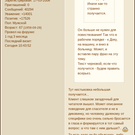
Зарегистрирован
: 17-03-2006
Иначе как-то
Приглашений:
0
странно
Сообщений:
40294
получается.
Уважение:
+14001
Позитив:
+17526
Пол:
Мужской
Возраст:
67
[1958-09-28]
Он больше не нужен для
Провел на форуме:
повествования! Так что в
1 год 3 месяца
рабочем порядке - к Доку,
Последний визит:
на машину, и вниз в
Сегодня 10:43:52
больницу. Может, и
вставлю пару фраз на эту
тему.
Текст черновой, если что
получится - будем править
всерьез.
Тут нестыковка небольшая
получается...
Клиент слишком загадочный для
читателя вышел. Может описанное
поведение для спасетеля и не в
диковинку, но человеку далекому от
специфики оно очень сильно бросается
в глаза и формируется в тот самый
вопрос: а что там с ним дальше?..
То есть надо ли бо объяснить, либо