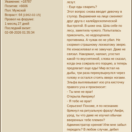
Уважение:
+18787
лезут.
Позитив:
+6606
- Еще еды сварить?
Пол:
Мужской
Этот вопрос снова вводит девочку в
Возраст:
64
[1962-02-15]
ступор. Выражения на лице сменяют
Провел на форуме:
друг друга с калейдоскопической
1 месяц 27 дней
быстротой. В шоке она. Шла себе по
Последний визит:
лесу, заметила чужого. Попыталась
02-08-2026 01:35:34
прикончить, но недооценила
противника. А чужак ее не убил. Не
скормил страшному лохматому зверю.
Не изнасиловал и не замучал. Даже не
связал. Накормил, напоил, угостил
какой-то вкуснятиной, слова не сказал,
когда она сожрала его порцию, а теперь
предлагает еще еды! Мир встал на
дыбы, три раза перекувырнулся через
голову и остался стоять вверх ногами.
Эльфа выплевывает изо рта кисточку
правого уха и произносит:
- Ты мне не враг!
Открыла Америку!
- Я тебе не враг!
Серьезно! Похоже, я по незнанию
брякнул на ритуальную фразу! Амфи,
урод, ты что даже не изучил обычаи
вверенных тебе племен?
Администратор хренов! Или мне забыл
передать? В любом случае, дебил