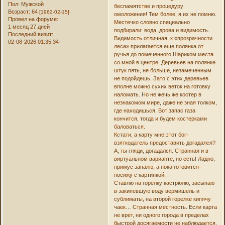
Пол:
Мужской
беспамятстве и процедуру
Возраст:
64
[1962-02-15]
омоложения! Тем более, я их не помню.
Провел на форуме:
Местечко словно специально
1 месяц 27 дней
подбирали: вода, дрова и видимость.
Последний визит:
Видимость отличная, к «прозрачности
02-08-2026 01:35:34
леса» прилагается еще полянка от
ручья до помеченного Шариком места
со мной в центре, Деревьев на полянке
штук пять, не больше, незамеченным
не подойдешь. Зато с этих деревьев
вполне можно сухих веток на готовку
наломать. Но не жечь же костер в
незнакомом мире, даже не зная толком,
где находишься. Вот запас газа
кончится, тогда и будем костерками
баловаться.
Кстати, а карту мне этот бог-
взяткодатель предоставить догадался?
А, ты гляди, догадался. Странная и в
виртуальном варианте, но есть! Ладно,
примус запалю, а пока готовится –
посижу с картинкой.
Ставлю на горелку кастрюлю, засыпаю
в закипевшую воду вермишель и
сублиматы, на второй горелке кипячу
чаек… Странная местность. Если карта
не врет, ни одного города в пределах
быстрой досягаемости не наблюдается.