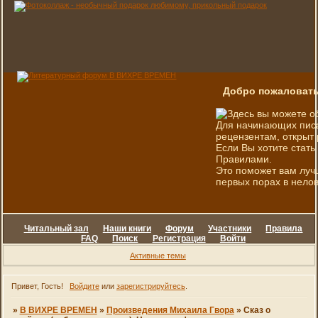
Добро пожаловать
Здесь вы можете о
Для начинающих писа
рецензентам, открыт 
Если Вы хотите стать
Правилами.
Это поможет вам луч
первых порах в нелов
Читальный зал
Наши книги
Форум
Участники
Правила
FAQ
Поиск
Регистрация
Войти
Активные темы
Привет, Гость!
Войдите
или
зарегистрируйтесь
.
»
В ВИХРЕ ВРЕМЕН
»
Произведения Михаила Гвора
»
Сказ о