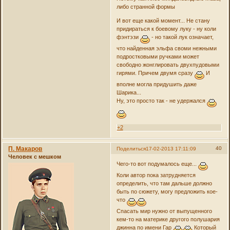
либо странной формы
И вот еще какой момент... Не стану
придираться к боевому луку - ну коли
фэнтэзи
- но такой лук означает,
что найденная эльфа своми нежными
подростковыми ручками может
свободно жонглировать двухпудовыми
гирями. Причем двумя сразу
И
вполне могла придушить даже
Шарика...
Ну, это просто так - не удержался
+2
П. Макаров
40
Поделиться
17-02-2013 17:11:09
Человек с мешком
Чего-то вот подумалось еще...
Коли автор пока затрудняется
определить, что там дальше должно
быть по сюжету, могу предложить кое-
что
Спасать мир нужно от выпущенного
кем-то на материке другого полушария
джинна по имени Гар
Который