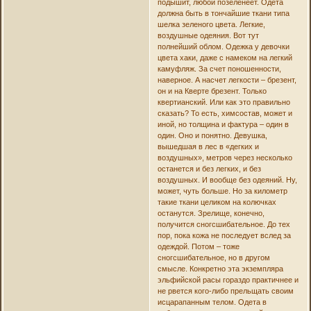
подышит, любой позеленеет. Одета
должна быть в тончайшие ткани типа
шелка зеленого цвета. Легкие,
воздушные одеяния. Вот тут
полнейший облом. Одежка у девочки
цвета хаки, даже с намеком на легкий
камуфляж. За счет поношенности,
наверное. А насчет легкости – брезент,
он и на Кверте брезент. Только
квертианский. Или как это правильно
сказать? То есть, химсостав, может и
иной, но толщина и фактура – один в
один. Оно и понятно. Девушка,
вышедшая в лес в «дегких и
воздушных», метров через несколько
останется и без легких, и без
воздушных. И вообще без одеяний. Ну,
может, чуть больше. Но за километр
такие ткани целиком на колючках
останутся. Зрелище, конечно,
получится сногсшибательное. До тех
пор, пока кожа не последует вслед за
одеждой. Потом – тоже
сногсшибательное, но в другом
смысле. Конкретно эта экземпляра
эльфийской расы гораздо практичнее и
не рвется кого-либо прельщать своим
исцарапанным телом. Одета в