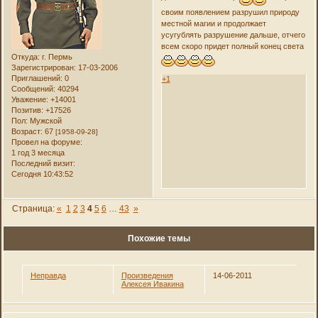
своим появлением разрушил природу
местной магии и продолжает
усугублять разрушение дальше, отчего
всем скоро придет полный конец света
Откуда:
г. Пермь
Зарегистрирован
: 17-03-2006
Приглашений:
0
+1
Сообщений:
40294
Уважение:
+14001
Позитив:
+17526
Пол:
Мужской
Возраст:
67
[1958-09-28]
Провел на форуме:
1 год 3 месяца
Последний визит:
Сегодня 10:43:52
Страница:
«
1
2
3
4
5
6
…
43
»
Похожие темы
Неправда
Произведения
14-06-2011
Алексея Ивакина