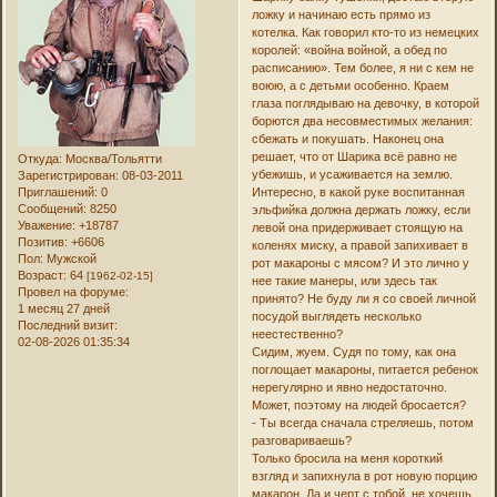
ложку и начинаю есть прямо из
котелка. Как говорил кто-то из немецких
королей: «война войной, а обед по
расписанию». Тем более, я ни с кем не
воюю, а с детьми особенно. Краем
глаза поглядываю на девочку, в которой
борются два несовместимых желания:
сбежать и покушать. Наконец она
решает, что от Шарика всё равно не
Откуда:
Москва/Тольятти
убежишь, и усаживается на землю.
Зарегистрирован
: 08-03-2011
Приглашений:
0
Интересно, в какой руке воспитанная
Сообщений:
8250
эльфийка должна держать ложку, если
Уважение:
+18787
левой она придерживает стоящую на
Позитив:
+6606
коленях миску, а правой запихивает в
Пол:
Мужской
рот макароны с мясом? И это лично у
Возраст:
64
[1962-02-15]
нее такие манеры, или здесь так
Провел на форуме:
принято? Не буду ли я со своей личной
1 месяц 27 дней
посудой выглядеть несколько
Последний визит:
неестественно?
02-08-2026 01:35:34
Сидим, жуем. Судя по тому, как она
поглощает макароны, питается ребенок
нерегулярно и явно недостаточно.
Может, поэтому на людей бросается?
- Ты всегда сначала стреляешь, потом
разговариваешь?
Только бросила на меня короткий
взгляд и запихнула в рот новую порцию
макарон. Да и черт с тобой, не хочешь