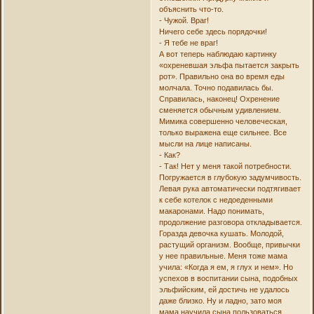
объяснить что-то.
- Чужой. Враг!
Ничего себе здесь порядочки!
- Я тебе не враг!
А вот теперь наблюдаю картинку
«охреневшая эльфа пытается закрыть
рот». Правильно она во время еды
молчала. Точно подавилась бы.
Справилась, наконец! Охренение
сменяется обычным удивлением.
Мимика совершенно человеческая,
только выражена еще сильнее. Все
мысли на лице написаны.
- Как?
- Так! Нет у меня такой потребности.
Погружается в глубокую задумчивость.
Левая рука автоматически подтягивает
к себе котелок с недоеденными
макаронами. Надо понимать,
продолжение разговора откладывается.
Горазда девочка кушать. Молодой,
растущий организм. Вообще, привычки
у нее правильные. Меня тоже мама
учила: «Когда я ем, я глух и нем». Но
успехов в воспитании сына, подобных
эльфийским, ей достичь не удалось
даже близко. Ну и ладно, зато моя
мама научила сына пользоваться