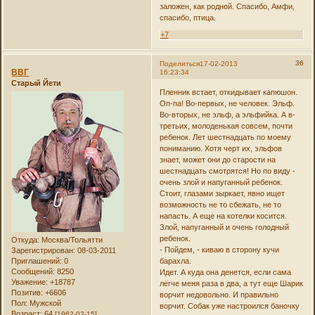
заложен, как родной. Спасибо, Амфи,
спасибо, птица.
+7
36
Поделиться
17-02-2013
ВВГ
16:23:34
Старый Йети
Пленник встает, откидывает капюшон.
Оп-па! Во-первых, не человек. Эльф.
Во-вторых, не эльф, а эльфийка. А в-
третьих, молоденькая совсем, почти
ребенок. Лет шестнадцать по моему
пониманию. Хотя черт их, эльфов
знает, может они до старости на
шестнадцать смотрятся! Но по виду -
очень злой и напуганный ребенок.
Стоит, глазами зыркает, явно ищет
возможность не то сбежать, не то
напасть. А еще на котелки косится.
Злой, напуганный и очень голодный
ребенок.
Откуда:
Москва/Тольятти
- Пойдем, - киваю в сторону кучи
Зарегистрирован
: 08-03-2011
Приглашений:
0
барахла.
Сообщений:
8250
Идет. А куда она денется, если сама
Уважение:
+18787
легче меня раза в два, а тут еще Шарик
Позитив:
+6606
ворчит недовольно. И правильно
Пол:
Мужской
ворчит. Собак уже настроился баночку
Возраст:
64
[1962-02-15]