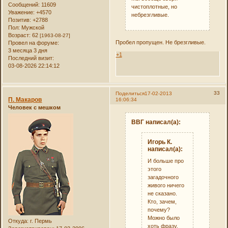
Сообщений:
11609
чистоплотные, но
Уважение:
+4570
небрезгливые.
Позитив:
+2788
Пол:
Мужской
Возраст:
62
[1963-08-27]
Пробел пропущен. Не брезгливые.
Провел на форуме:
3 месяца 3 дня
+1
Последний визит:
03-08-2026 22:14:12
33
Поделиться
17-02-2013
П. Макаров
16:06:34
Человек с мешком
ВВГ написал(а):
Игорь К.
написал(а):
И больше про
этого
загадочного
живого ничего
не сказано.
Кто, зачем,
почему?
Можно было
Откуда:
г. Пермь
хоть фразу.