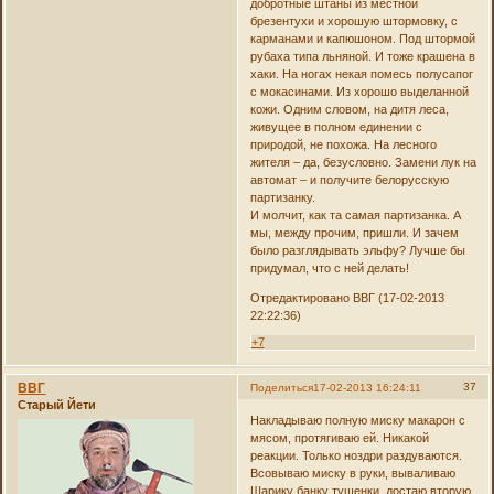
добротные штаны из местной
брезентухи и хорошую штормовку, с
карманами и капюшоном. Под штормой
рубаха типа льняной. И тоже крашена в
хаки. На ногах некая помесь полусапог
с мокасинами. Из хорошо выделанной
кожи. Одним словом, на дитя леса,
живущее в полном единении с
природой, не похожа. На лесного
жителя – да, безусловно. Замени лук на
автомат – и получите белорусскую
партизанку.
И молчит, как та самая партизанка. А
мы, между прочим, пришли. И зачем
было разглядывать эльфу? Лучше бы
придумал, что с ней делать!
Отредактировано ВВГ (17-02-2013
22:22:36)
+7
ВВГ
37
Поделиться
17-02-2013 16:24:11
Старый Йети
Накладываю полную миску макарон с
мясом, протягиваю ей. Никакой
реакции. Только ноздри раздуваются.
Всовываю миску в руки, вываливаю
Шарику банку тушенки, достаю вторую