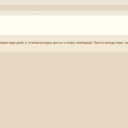
через пару дней, в течении которых доступ к спору свободный. Просто иногда тема, та