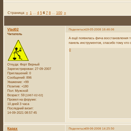
Страница:
«
1
…
4
5
6
7
8
…
100
»
Vlad02
Поделиться
19-05-2008 16:46:06
Читатель
А ещё появилась фича восстановления те
панель инструментов, спасибо тому кто с
0
Откуда:
Форт Верный
Зарегистрирован
: 27-09-2007
Приглашений:
0
Сообщений:
896
Уважение:
+99
Позитив:
+180
Пол:
Мужской
Возраст:
59
[1967-02-02]
Провел на форуме:
10 дней 3 часа
Последний визит:
14-09-2021 08:57:45
Карах
Поделиться
09-06-2008 14:25:50