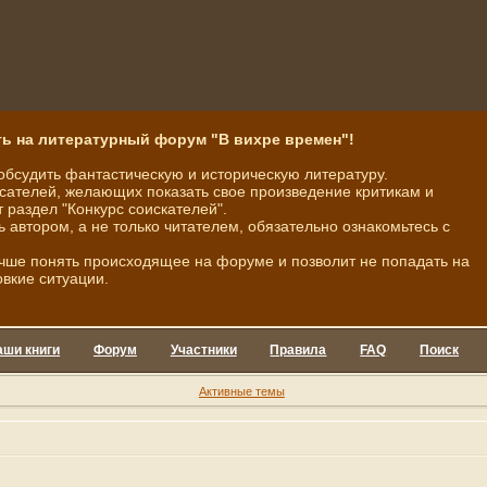
ь на литературный форум "В вихре времен"!
обсудить фантастическую и историческую литературу.
ателей, желающих показать свое произведение критикам и
 раздел "Конкурс соискателей".
ь автором, а не только читателем, обязательно ознакомьтесь с
чше понять происходящее на форуме и позволит не попадать на
овкие ситуации.
аши книги
Форум
Участники
Правила
FAQ
Поиск
Активные темы