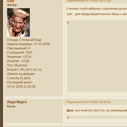
Дим
Поделиться
14-07-2008 16:21:03
Автор
К моему глубочайшему сожалению ругань
три! - дня предупредительного бана и за
0
Откуда:
Стольный Град
Зарегистрирован
: 17-03-2006
Приглашений:
0
Сообщений:
7527
Уважение:
+3714
Позитив:
+2318
Пол:
Мужской
Возраст:
55
[1971-04-21]
Провел на форуме:
1 месяц 21 день
Последний визит:
13-11-2025 21:16:26
Леди Марго
Поделиться
14-07-2008 18:09:03
Гость
Дим
, оно конечно грустно, но справедлив
0