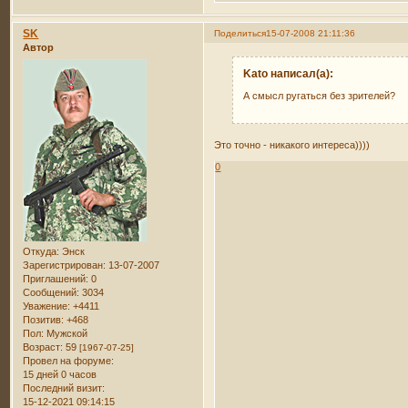
SK
Поделиться
15-07-2008 21:11:36
Автор
Kato написал(а):
А смысл ругаться без зрителей?
Это точно - никакого интереса))))
0
Откуда:
Энск
Зарегистрирован
: 13-07-2007
Приглашений:
0
Сообщений:
3034
Уважение:
+4411
Позитив:
+468
Пол:
Мужской
Возраст:
59
[1967-07-25]
Провел на форуме:
15 дней 0 часов
Последний визит:
15-12-2021 09:14:15