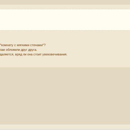
 "комнату с мягкими стенами"?
там обложили друг друга.
аляется, вряд ли она стоит увековечивания.