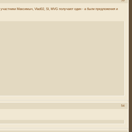
53
частники Максимыч, Vlad02, SI, MVG получают один - а были предложения и
54