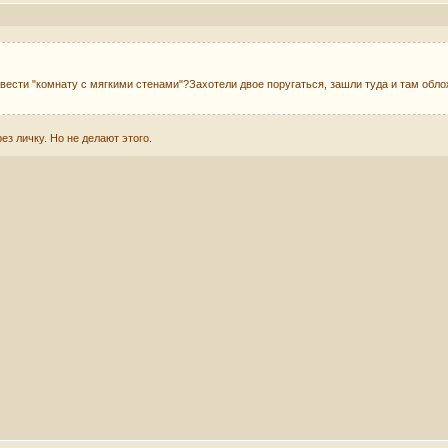
вести "комнату с мягкими стенами"?Захотели двое поругаться, зашли туда и там обло
ез личку. Но не делают этого.