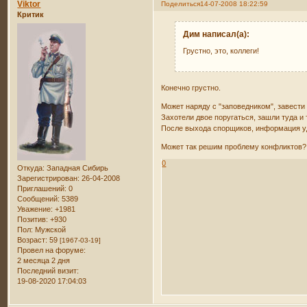
Viktor
Поделиться
14-07-2008 18:22:59
Критик
Дим написал(а):
Грустно, это, коллеги!
Конечно грустно.
Может наряду с "заповедником", завести
Захотели двое поругаться, зашли туда и 
После выхода спорщиков, информация уд
Может так решим проблему конфликтов?
0
Откуда:
Западная Сибирь
Зарегистрирован
: 26-04-2008
Приглашений:
0
Сообщений:
5389
Уважение:
+1981
Позитив:
+930
Пол:
Мужской
Возраст:
59
[1967-03-19]
Провел на форуме:
2 месяца 2 дня
Последний визит:
19-08-2020 17:04:03