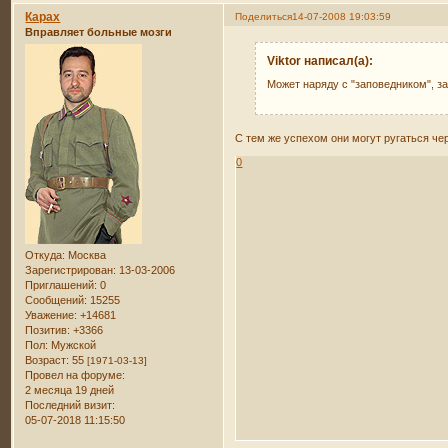
Карах
Поделиться
14-07-2008 19:03:59
Вправляет больные мозги
Viktor написал(а):
Может наряду с "заповедником", за
С тем же успехом они могут ругаться чер
0
Откуда:
Москва
Зарегистрирован
: 13-03-2006
Приглашений:
0
Сообщений:
15255
Уважение:
+14681
Позитив:
+3366
Пол:
Мужской
Возраст:
55
[1971-03-13]
Провел на форуме:
2 месяца 19 дней
Последний визит:
05-07-2018 11:15:50