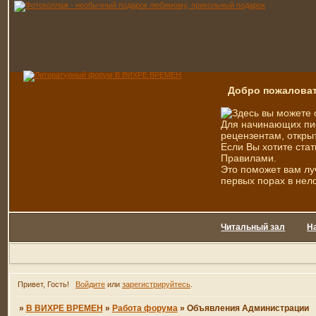
Добро пожаловат
Здесь вы можете 
Для начинающих пис
рецензентам, открыт
Если Вы хотите стат
Правилами.
Это поможет вам лу
первых порах в нел
Читальный зал
Н
Привет, Гость!
Войдите
или
зарегистрируйтесь
.
»
В ВИХРЕ ВРЕМЕН
»
Работа форума
»
Объявления Администрации