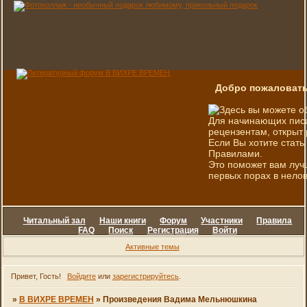
Добро пожаловать
Здесь вы можете о
Для начинающих писа
рецензентам, открыт 
Если Вы хотите стать
Правилами.
Это поможет вам луч
первых порах в нелов
Читальный зал
Наши книги
Форум
Участники
Правила
FAQ
Поиск
Регистрация
Войти
Активные темы
Привет, Гость!
Войдите
или
зарегистрируйтесь
.
»
В ВИХРЕ ВРЕМЕН
»
Произведения Вадима Мельнюшкина