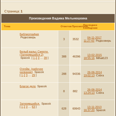
Страница:
1
Произведения Вадима Мельнюшкина
Последнее
Тема
Ответов
Просмотров
сообщение
Библиография
Редкозверь
04-11-2017
3
3532
11:27:43
Редкозверь
Белый вальс Смерти.
(Затерявшийся 2)
13-02-2015
388
46396
Spassk
[
1
2
3
…
39
]
18:55:16
Mihail123
Озгейм. (рабочее
название)
Spassk
26-06-2014
288
94336
[
1
2
3
…
29
]
19:02:13
Cobra
Благое дело
Spassk
26-06-2014
8
882
13:24:13
Cobra
Затерявшийся.
Spassk
[
1
2
3
…
63
]
13-11-2013
628
60643
16:37:20
Spassk