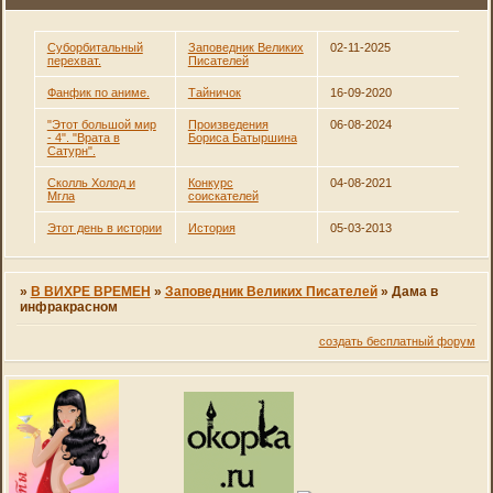
Суборбитальный
Заповедник Великих
02-11-2025
перехват.
Писателей
Фанфик по аниме.
Тайничок
16-09-2020
"Этот большой мир
Произведения
06-08-2024
- 4". "Врата в
Бориса Батыршина
Сатурн".
Сколль Холод и
Конкурс
04-08-2021
Мгла
соискателей
Этот день в истории
История
05-03-2013
»
В ВИХРЕ ВРЕМЕН
»
Заповедник Великих Писателей
»
Дама в
инфракрасном
создать бесплатный форум