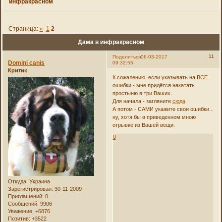
инфракрасном
Страница:
«
1
2
Дама в инфракрасном
11
Поделиться
06-03-2017
Domini canis
09:32:55
Критик
К сожалению, если указывать на ВСЕ
ошибки - мне придётся накатать
простыню в три Ваших.
Для начала - загляните
сюда
.
А потом - САМИ укажите свои ошибки...
ну, хотя бы в приведенном мною
отрывке из Вашей вещи.
0
Откуда:
Украина
Зарегистрирован
: 30-11-2009
Приглашений:
0
Сообщений:
9906
Уважение:
+6876
Позитив:
+3522