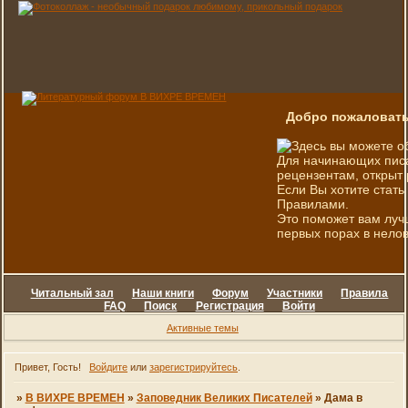
Добро пожаловать
Здесь вы можете о
Для начинающих писа
рецензентам, открыт 
Если Вы хотите стать
Правилами.
Это поможет вам луч
первых порах в нелов
Читальный зал
Наши книги
Форум
Участники
Правила
FAQ
Поиск
Регистрация
Войти
Активные темы
Привет, Гость!
Войдите
или
зарегистрируйтесь
.
»
В ВИХРЕ ВРЕМЕН
»
Заповедник Великих Писателей
»
Дама в