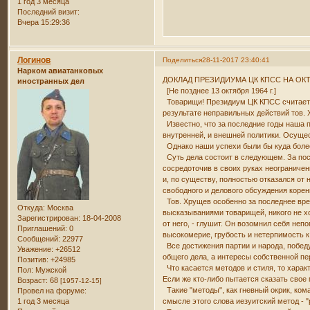
1 год 3 месяца
Последний визит:
Вчера 15:29:36
Логинов
Поделиться
28-11-2017 23:40:41
Нарком авиатанковых
ДОКЛАД ПРЕЗИДИУМА ЦК КПСС НА ОК
иностранных дел
[Не позднее 13 октября 1964 г.]
Товарищи! Президиум ЦК КПСС считает 
результате неправильных действий тов. 
Известно, что за последние годы наша 
внутренней, и внешней политики. Осуще
Однако наши успехи были бы куда более
Суть дела состоит в следующем. За пос
сосредоточив в своих руках неограничен
и, по существу, полностью отказался от
свободного и делового обсуждения корен
Тов. Хрущев особенно за последнее вре
Откуда:
Москва
высказываниями товарищей, никого не хо
Зарегистрирован
: 18-04-2008
от него, - глушит. Он возомнил себя неп
Приглашений:
0
высокомерие, грубость и нетерпимость 
Сообщений:
22977
Все достижения партии и народа, победу
Уважение:
+26512
общего дела, а интересы собственной п
Позитив:
+24985
Что касается методов и стиля, то харак
Пол:
Мужской
Если же кто-либо пытается сказать свое 
Возраст:
68
[1957-12-15]
Такие "методы", как гневный окрик, ко
Провел на форуме:
1 год 3 месяца
смысле этого слова иезуитский метод - "