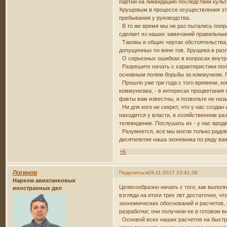
партии на ликвидацию последствий культ
Хрущевым в процессе осуществления этог
пребывания у руководства.
В то же время мы не раз пытались попра
сделает из наших замечаний правильные
Таковы в общих чертах обстоятельства,
допущенных по вине тов. Хрущева в разл
О серьезных ошибках в вопросах внутр
Разрешите начать с характеристики пол
основным полем борьбы за коммунизм. П
Прошло уже три года с того времени, ко
коммунизма, - в интересах процветания
факты вам известны, и позвольте не наз
Ни для кого не секрет, что у нас создан
находится у власти, в хозяйственном ра
телевидение. Послушать их - у нас врод
Разумеется, все мы могли только радова
десятилетие наша экономика по ряду ва
+6
Логинов
Поделиться
28-11-2017 23:41:38
Нарком авиатанковых
Целесообразно начать с того, как выпол
иностранных дел
взгляда на итоги трех лет достаточно, ч
экономических обоснований и расчетов, 
разработке; они получили ее в готовом в
Основой всех наших расчетов на быстр