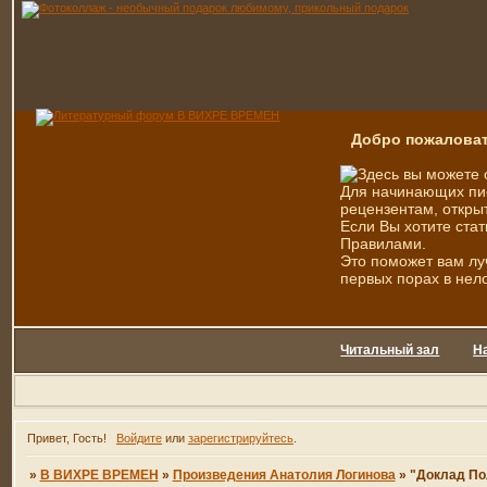
Добро пожаловат
Здесь вы можете 
Для начинающих пис
рецензентам, открыт
Если Вы хотите стат
Правилами.
Это поможет вам лу
первых порах в нел
Читальный зал
Н
Привет, Гость!
Войдите
или
зарегистрируйтесь
.
»
В ВИХРЕ ВРЕМЕН
»
Произведения Анатолия Логинова
»
"Доклад По