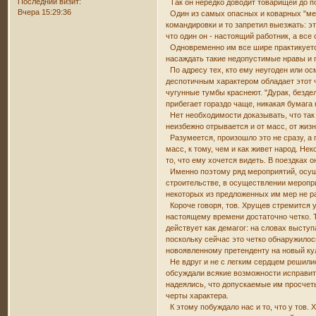
Последний визит:
Так он нередко доводит товарищей до п
Вчера 15:29:36
Один из самых опасных и коварных "метод
командировки и то запретил выезжать: эт
что один он - настоящий работник, а все
Одновременно им все шире практикуется 
насаждать такие недопустимые нравы и 
По адресу тех, кто ему неугоден или ос
деспотичным характером обладает этот ч
чугунные тумбы краснеют. "Дурак, бездел
прибегает гораздо чаще, никакая бумага
Нет необходимости доказывать, что так 
неизбежно отрывается и от масс, от жизн
Разумеется, произошло это не сразу, а 
масс, к тому, чем и как живет народ. Нек
то, что ему хочется видеть. В поездках о
Именно поэтому ряд мероприятий, осуще
строительстве, в осуществлении меропри
некоторых из предложенных им мер не р
Короче говоря, тов. Хрущев стремится у
настоящему времени достаточно четко. Т
действует как демагог: на словах выступ
поскольку сейчас это четко обнаружило
новоявленному претенденту на новый куль
Не вдруг и не с легким сердцем решилис
обсуждали всякие возможности исправить
надеялись, что допускаемые им просчет
черты характера.
К этому побуждало нас и то, что у тов.