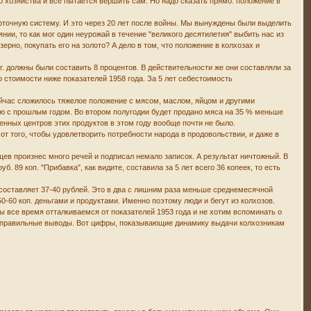
го хозяйства и все пытается вершить сам. Но надо сказать прямо: положение в
арточную систему. И это через 20 лет после войны. Мы вынуждены были выделить
нии, то как мог один неурожай в течение "великого десятилетия" выбить нас из
ерно, покупать его на золото? А дело в том, что положение в колхозах и
. должны были составить 8 процентов. В действительности же они составляли за
 стоимости ниже показателей 1958 года. За 5 лет себестоимость
ейчас сложилось тяжелое положение с мясом, маслом, яйцом и другими
ию с прошлым годом. Во втором полугодии будет продано мяса на 35 % меньше
нных центров этих продуктов в этом году вообще почти не было.
от того, чтобы удовлетворить потребности народа в продовольствии, и даже в
щев произнес много речей и подписал немало записок. А результат ничтожный. В
уб. 89 коп. "Прибавка", как видите, составила за 5 лет всего 36 копеек, то есть
 составляет 37-40 рублей. Это в два с лишним раза меньше среднемесячной
50-60 коп. деньгами и продуктами. Именно поэтому люди и бегут из колхозов.
 все время отталкиваемся от показателей 1953 года и не хотим вспоминать о
ть правильные выводы. Вот цифры, показывающие динамику выдачи колхозникам