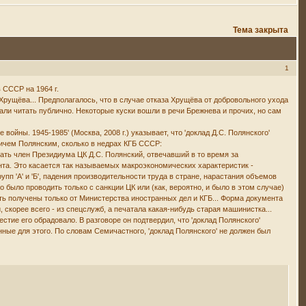
Тема закрыта
1
 СССР на 1964 г.
рущёва... Предполагалось, что в случае отказа Хрущёва от добровольного ухода
тали читать публично. Некоторые куски вошли в речи Брежнева и прочих, но сам
ойны. 1945-1985' (Москва, 2008 г.) указывает, что 'доклад Д.С. Полянского'
ичем Полянским, сколько в недрах КГБ СССР:
ать член Президиума ЦК Д.С. Полянский, отвечавший в то время за
нта. Это касается так называемых макроэкономических характеристик -
п 'А' и 'Б', падения производительности труда в стране, нарастания объемов
 было проводить только с санкции ЦК или (как, вероятно, и было в этом случае)
ть получены только от Министерства иностранных дел и КГБ... Форма документа
 скорее всего - из спецслужб, а печатала какая-нибудь старая машинистка...
естие его обрадовало. В разговоре он подтвердил, что 'доклад Полянского'
ные для этого. По словам Семичастного, 'доклад Полянского' не должен был