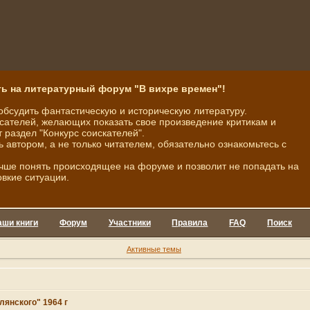
ь на литературный форум "В вихре времен"!
обсудить фантастическую и историческую литературу.
ателей, желающих показать свое произведение критикам и
 раздел "Конкурс соискателей".
ь автором, а не только читателем, обязательно ознакомьтесь с
чше понять происходящее на форуме и позволит не попадать на
овкие ситуации.
аши книги
Форум
Участники
Правила
FAQ
Поиск
Активные темы
лянского" 1964 г