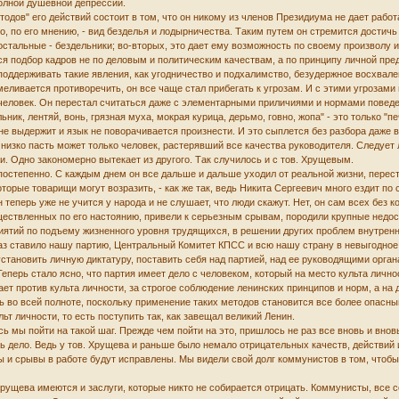
олной душевной депрессии.
ов" его действий состоит в том, что он никому из членов Президиума не дает работат
о, по его мнению, - вид безделья и лодырничества. Таким путем он стремится достичь
 остальные - бездельники; во-вторых, это дает ему возможность по своему произволу 
подбор кадров не по деловым и политическим качествам, а по принципу личной предан
поддерживать такие явления, как угодничество и подхалимство, безудержное восхвал
меливается противоречить, он все чаще стал прибегать к угрозам. И с этими угрозами
еловек. Он перестал считаться даже с элементарными приличиями и нормами поведения 
ьник, лентяй, вонь, грязная муха, мокрая курица, дерьмо, говно, жопа" - это только "
 не выдержит и язык не поворачивается произнести. И это сыплется без разбора даже 
низко пасть может только человек, растерявший все качества руководителя. Следует
и. Одно закономерно вытекает из другого. Так случилось и с тов. Хрущевым.
постепенно. С каждым днем он все дальше и дальше уходил от реальной жизни, перес
оторые товарищи могут возразить, - как же так, ведь Никита Сергеевич много ездит по ст
н теперь уже не учится у народа и не слушает, что люди скажут. Нет, он сам всех без к
ствленных по его настоянию, привели к серьезным срывам, породили крупные недоста
ятий по подъему жизненного уровня трудящихся, в решении других проблем внутренне
аз ставило нашу партию, Центральный Комитет КПСС и всю нашу страну в невыгодное
становить личную диктатуру, поставить себя над партией, над ее руководящими орган
еперь стало ясно, что партия имеет дело с человеком, который на место культа лично
ает против культа личности, за строгое соблюдение ленинских принципов и норм, а на
сь во всей полноте, поскольку применение таких методов становится все более опас
т личности, то есть поступить так, как завещал великий Ленин.
ь мы пойти на такой шаг. Прежде чем пойти на это, пришлось не раз все вновь и вно
 дело. Ведь у тов. Хрущева и раньше было немало отрицательных качеств, действий 
ы и срывы в работе будут исправлены. Мы видели свой долг коммунистов в том, чтоб
 Хрущева имеются и заслуги, которые никто не собирается отрицать. Коммунисты, вс