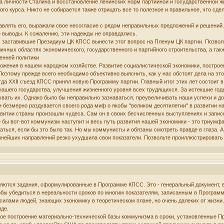
а личности Сталина и восстановление ленинских норм партийной и государственной ж
о курса. Никто не собирается также отрицать все то полезное и правильное, что сдел
влять его, выражали свое несогласие с рядом неправильных предложений и решений. 
 выводы. К сожалению, эти надежды не оправдались.
 заставившие Президиум ЦК КПСС вынести этот вопрос на Пленум ЦК партии. Позвольт
ичных областях экономического, государственного и партийного строительства, а та
енней политики
ожения в нашем народном хозяйстве. Развитие социалистической экономики, построе
оэтому прежде всего необходимо объективно выяснить, как у нас обстоят дела на эт
гда XXII съезд КПСС принял новую Программу партии. Главный итог этих лет состоит 
 нашего государства, улучшения жизненного уровня всех трудящихся. За истекшие год
ывать их. Однако было бы неправильно зазнаваться, преувеличивать наши успехи и д
 и безмерно раздувается своего рода миф о якобы "великом десятилетии" в развитии н
звитии страны произошли чудеса. Сам он в своих бесчисленных выступлениях и записка
е бы вот-вот коммунизм наступит и весь путь развития нашей экономики - это триум
ться, если бы это было так. Но мы коммунисты и обязаны смотреть правде в глаза. А 
жнейших направлений резко ухудшила свои показатели. Позвольте проиллюстрировать
няются задания, сформулированные в Программе КПСС. Это - генеральный документ, в 
тобы убедиться в нереальности сроков по многим показателям, записанным в Программе
силами людей, знающих экономику в теоретическом плане, но очень далеких от жизни. 
иде.
ое построение материально-технической базы коммунизма в сроки, установленные П