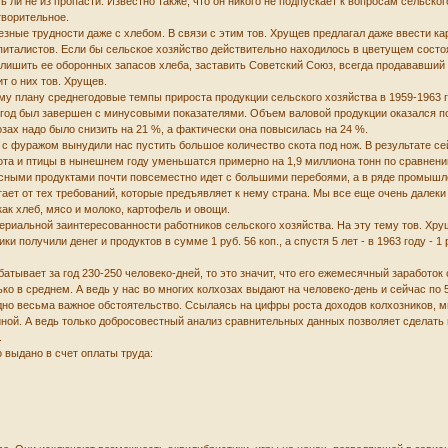
 ли не из пропасти. Известно также, что он никого не подпускает к вопросам сельско
творительное.
зные трудности даже с хлебом. В связи с этим тов. Хрущев предлагал даже ввести к
апиталистов. Если бы сельское хозяйство действительно находилось в цветущем состоя
 лишить ее оборонных запасов хлеба, заставить Советский Союз, всегда продававший з
ит о них тов. Хрущев.
у плану среднегодовые темпы прироста продукции сельского хозяйства в 1959-1963 гг
3 год был завершен с минусовыми показателями. Объем валовой продукции оказался по
зах надо было снизить на 21 %, а фактически она повысилась на 24 %.
 с фуражом вынудили нас пустить большое количество скота под нож. В результате с
скота и птицы в нынешнем году уменьшатся примерно на 1,9 миллиона тонн по сравнен
ясными продуктами почти повсеместно идет с большими перебоями, а в ряде промышле
ет от тех требований, которые предъявляет к нему страна. Мы все еще очень далеки 
как хлеб, мясо и молоко, картофель и овощи.
ериальной заинтересованности работников сельского хозяйства. На эту тему тов. Хру
и получили денег и продуктов в сумме 1 руб. 56 коп., а спустя 5 лет - в 1963 году - 1 р
тывает за год 230-250 человеко-дней, то это значит, что его ежемесячный заработок
ко в среднем. А ведь у нас во многих колхозах выдают на человеко-день и сейчас по 
но весьма важное обстоятельство. Ссылаясь на цифры роста доходов колхозников, мы
войной. А ведь только добросовестный анализ сравнительных данных позволяет сдела
.
 выдано в счет оплаты труда: