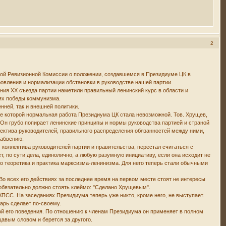
2
й Ревизионной Комиссии о положении, создавшемся в Президиуме ЦК в
ровления и нормализации обстановки в руководстве нашей партии.
ния XX съезда партии наметили правильный ленинский курс в области и
лях победы коммунизма.
ней, так и внешней политики.
ие которой нормальная работа Президиума ЦК стала невозможной. Тов. Хрущев,
 Он грубо попирает ленинские принципы и нормы руководства партией и страной
ллектива руководителей, правильного распределения обязанностей между ними,
забвению.
коллектива руководителей партии и правительства, перестал считаться с
, по сути дела, единолично, а любую разумную инициативу, если она исходит не
ого теоретика и практика марксизма-ленинизма. Для него теперь стали обычными
 Во всех его действиях за последнее время на первом месте стоят не интересы
обязательно должно стоять клеймо: "Сделано Хрущевым".
КПСС. На заседаниях Президиума теперь уже никто, кроме него, не выступает.
тарь сделает по-своему.
мой его поведения. По отношению к членам Президиума он применяет в полном
щавым словом и берется за другого.