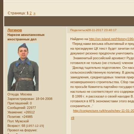
Страница:
1
2
»
Логинов
Поделиться
28-11-2017 23:40:17
Нарком авиатанковых
Найдено на
http://on-island.net/History/19
иностранных дел
'Перед нами весьма объективный и пред
на президиуме ЦК текст будет зачитан п
документ резонно предпочли уничтожить 
Знаменитый российский архивист Рудольф 
готовился не только (не столько) чле
'Доклад тщательно подготовлен. Он нас
сельскохозяйственную политику. В докла
замедления, среднегодовых темпов приро
незавершенного строительства. Сбор так
по просьбе Комитета партийно-государст
настолько не соответствует его содержан
Откуда:
Москва
В 1999 г. я рассказал о своей находке В
Зарегистрирован
: 18-04-2008
готовился в КГБ экономистами этого вед
Приглашений:
0
сохраниться...'
Сообщений:
22977
http://conjuncture.ru/khrushchev-11-01-2
Уважение:
+26512
Позитив:
+24985
+9
Пол:
Мужской
Возраст:
68
[1957-12-15]
Провел на форуме: