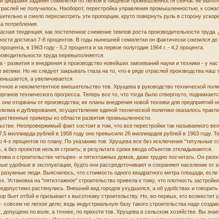
и цифрами задания семилетки по легкой и пищевой промышленности сейчас не выполня
траслей не получилось. Наоборот, перестройка управления промышленностью, к сожа
тельно и смело пересмотреть эти пропорции, круто повернуть руль в сторону ускоре
а потребления.
сная тенденция, как постепенное снижение темпов роста производительности труда. Д
сти достигал 7-8 процентов. В годы нынешней семилетки он фактически снизился до 
роцента, в 1963 году - 5,2 процента и за первое полугодие 1964 г. - 4,2 процента.
изводительности труда перевыполняется.
 - развития и внедрения в производство новейших завоеваний науки и техники - у нас 
 велики. Но не следует закрывать глаза на то, что в ряде отраслей производства наш
меньшается, а увеличивается.
чное и некомпетентное вмешательство тов. Хрущева в руководство технической полит
рганов технического прогресса. Теперь все то, что тогда было отвергнуто, поднимае
в, они оторваны от производства; их планы внедрения новой техники для предприятий
лизма и дублирования, осуществление единой технической политики оказалось практ
щественные примеры из области развития промышленности.
стве. Неопровержимый факт состоит в том, что все перестройки так называемого вели
,5 миллиарда рублей в 1958 году оно превысило 26 миллиардов рублей в 1963 году. Т
 4-х процентов по плану. По указанию тов. Хрущева все без исключения "титульные сп
 а без проектов нельзя строить; в результате сроки ввода объектов откладываются.
тива о строительстве четырех- и пятиэтажных домов, даже трудно посчитать. Он разо
ые удобные в эксплуатации, будто они рассредоточивают и сохраняют население от ато
 разумные люди. Выяснилось, что стоимость одного квадратного метра площади, если
ых. Установка на "пятиэтажное" строительство привела к тому, что плотность застрой
допустимо растянулись. Внешний вид городов ухудшился, а об удобствах и говорить н
 бьет отбой и призывает к высотному строительству. Но, во-первых, кто возместит 
 совсем не легкое дело; ведь индустриальную базу такого строительства надо создава
опущено по воле, а точнее, по прихоти тов. Хрущева в сельском хозяйстве. Вы знаете