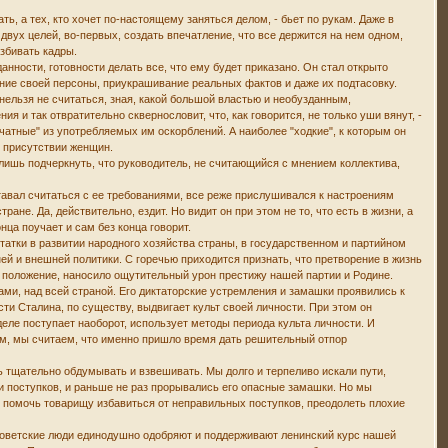
ь, а тех, кто хочет по-настоящему заняться делом, - бьет по рукам. Даже в
 двух целей, во-первых, создать впечатление, что все держится на нем одном,
избивать кадры.
ности, готовности делать все, что ему будет приказано. Он стал открыто
ение своей персоны, приукрашивание реальных фактов и даже их подтасовку.
 нельзя не считаться, зная, какой большой властью и необузданным,
и так отвратительно сквернословит, что, как говорится, не только уши вянут, -
печатные" из употребляемых им оскорблений. А наиболее "ходкие", к которым он
в присутствии женщин.
 лишь подчеркнуть, что руководитель, не считающийся с мнением коллектива,
тавал считаться с ее требованиями, все реже прислушивался к настроениям
ране. Да, действительно, ездит. Но видит он при этом не то, что есть в жизни, а
онца поучает и сам без конца говорит.
тки в развитии народного хозяйства страны, в государственном и партийном
й и внешней политики. С горечью приходится признать, что претворение в жизнь
 положение, наносило ощутительный урон престижу нашей партии и Родине.
ами, над всей страной. Его диктаторские устремления и замашки проявились к
сти Сталина, по существу, выдвигает культ своей личности. При этом он
 деле поступает наоборот, использует методы периода культа личности. И
ным, мы считаем, что именно пришло время дать решительный отпор
вь тщательно обдумывать и взвешивать. Мы долго и терпеливо искали пути,
и поступков, и раньше не раз прорывались его опасные замашки. Но мы
ы помочь товарищу избавиться от неправильных поступков, преодолеть плохие
е советские люди единодушно одобряют и поддерживают ленинский курс нашей