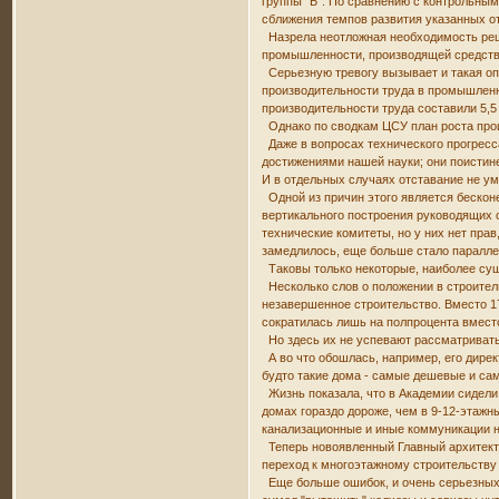
группы "Б". По сравнению с контрольным
сближения темпов развития указанных о
Назрела неотложная необходимость реши
промышленности, производящей средств
Серьезную тревогу вызывает и такая опа
производительности труда в промышленно
производительности труда составили 5,5 п
Однако по сводкам ЦСУ план роста про
Даже в вопросах технического прогресса
достижениями нашей науки; они поистине
И в отдельных случаях отставание не у
Одной из причин этого является бесконе
вертикального построения руководящих о
технические комитеты, но у них нет пра
замедлилось, еще больше стало паралле
Таковы только некоторые, наиболее су
Несколько слов о положении в строитель
незавершенное строительство. Вместо 17
сократилась лишь на полпроцента вместо
Но здесь их не успевают рассматривать,
А во что обошлась, например, его дирек
будто такие дома - самые дешевые и сам
Жизнь показала, что в Академии сидели
домах гораздо дороже, чем в 9-12-этажн
канализационные и иные коммуникации не
Теперь новоявленный Главный архитектор
переход к многоэтажному строительству -
Еще больше ошибок, и очень серьезных, д