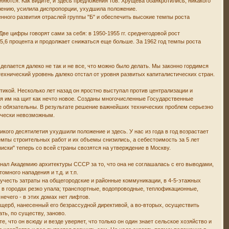
ются. Как видите, и здесь предложения тов. Хрущева обанкротились, никакого
лению, усилила диспропорции, ухудшила положение.
нного развития отраслей группы "Б" и обеспечить высокие темпы роста
ве цифры говорят сами за себя: в 1950-1955 гг. среднегодовой рост
5,6 процента и продолжает снижаться еще больше. За 1962 год темпы роста
делается далеко не так и не все, что можно было делать. Мы законно гордимся
 технический уровень далеко отстал от уровня развитых капиталистических стран.
икой. Несколько лет назад он яростно выступал против централизации и
тся им на щит как нечто новое. Созданы многочисленные Государственные
 не обязательны. В результате решение важнейших технических проблем серьезно
ически невозможным.
кого десятилетия ухудшили положение и здесь. У нас из года в год возрастает
емпы строительных работ и их объемы снизились, а себестоимость за 5 лет
иски" теперь со всей страны свозятся на утверждение в Москву.
гнал Академию архитектуры СССР за то, что она не соглашалась с его выводами,
много нападения и т.д. и т.п.
 учесть затраты на общегородские и районные коммуникации, в 4-5-этажных
ки в городах резко упала; транспортные, водопроводные, теплофикационные,
ечего - в этих домах нет лифтов.
ущерб, нанесенный его безрассудной директивой, а во-вторых, осуществить
ть, по существу, заново.
, что он всюду и везде уверяет, что только он один знает сельское хозяйство и