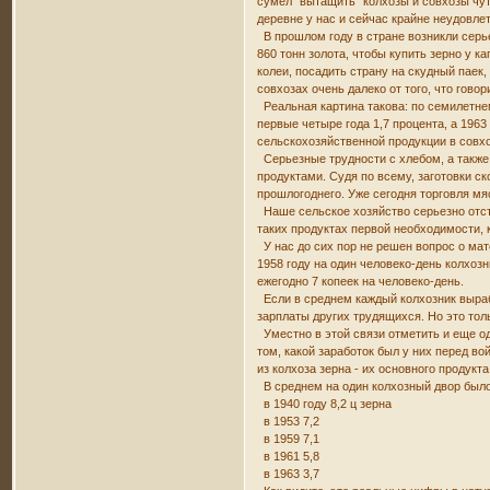
сумел "вытащить" колхозы и совхозы чуть
деревне у нас и сейчас крайне неудовле
В прошлом году в стране возникли серье
860 тонн золота, чтобы купить зерно у к
колеи, посадить страну на скудный паек,
совхозах очень далеко от того, что говор
Реальная картина такова: по семилетнем
первые четыре года 1,7 процента, а 196
сельскохозяйственной продукции в совхо
Серьезные трудности с хлебом, а также
продуктами. Судя по всему, заготовки 
прошлогоднего. Уже сегодня торговля м
Наше сельское хозяйство серьезно отста
таких продуктах первой необходимости, 
У нас до сих пор не решен вопрос о мат
1958 году на один человеко-день колхозник
ежегодно 7 копеек на человеко-день.
Если в среднем каждый колхозник выраба
зарплаты других трудящихся. Но это толь
Уместно в этой связи отметить и еще од
том, какой заработок был у них перед 
из колхоза зерна - их основного продукта
В среднем на один колхозный двор было
в 1940 году 8,2 ц зерна
в 1953 7,2
в 1959 7,1
в 1961 5,8
в 1963 3,7