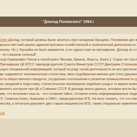
"Доклад Полянского" 1964 г
64.htm
Доклад, который должны были зачитать при смещении Хрущева. Положение дел в
ельно жёсткий анализ административно-хозяйственной и политической деятельности Х
ленуму. Но у Хрущёва не было вариантов, и он сдался уже на президиуме. Доклад не с
- он слишком сильный'.
Германович Пихоя в своей книге 'Москва, Кремль, Власть. Книга 1. Сорок лет после в
ном Президиума ЦК КПСС зампредседателя Совета Министров СССР Дмитрием Степанов
ыщен специальной информацией, которой по роду своей деятельности не мог располаг
де содержится экономическая статистика, явно подобранная именно для этого докуме
ста общественного продукта, ухудшения соотношения в развитии промышленности груп
их сведений и подготовку статистических материалов подобного рода в то время можно
венного контроля при ЦК и Совмине СССР. В докладе много данных, которые могли бы
ию, что возникает мысль - его готовили тайно, готовили очень информированные люди,
. Е. Семичастному, бывшему в 1964 г. председателем КГБ. Не могу сказать, что это изв
омства, а печатали документ две старые машинистки КГБ, также специально привлечен
014/