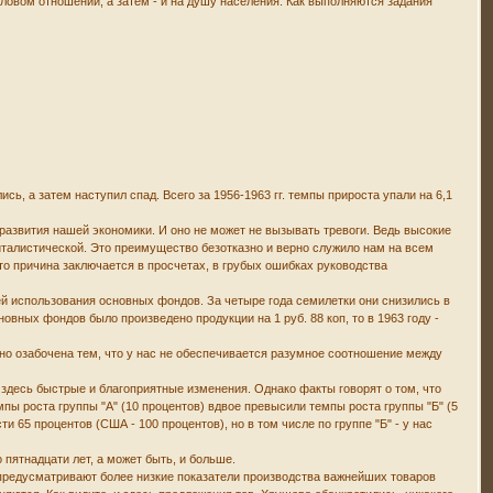
ловом отношении, а затем - и на душу населения. Как выполняются задания
, а затем наступил спад. Всего за 1956-1963 гг. темпы прироста упали на 6,1
 развития нашей экономики. И оно не может не вызывать тревоги. Ведь высокие
талистической. Это преимущество безотказно и верно служило нам на всем
что причина заключается в просчетах, в грубых ошибках руководства
й использования основных фондов. За четыре года семилетки они снизились в
новных фондов было произведено продукции на 1 руб. 88 коп, то в 1963 году -
зно озабочена тем, что у нас не обеспечивается разумное соотношение между
здесь быстрые и благоприятные изменения. Однако факты говорят о том, что
мпы роста группы "А" (10 процентов) вдвое превысили темпы роста группы "Б" (5
65 процентов (США - 100 процентов), но в том числе по группе "Б" - у нас
 пятнадцати лет, а может быть, и больше.
, предусматривают более низкие показатели производства важнейших товаров