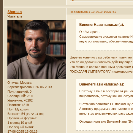
Shorcan
Поделиться
31-10-2019 10:31:51
Читатель
ВинепегНави написал(а):
О чём и речь!
Самодержавие зиждется на воле Им
иную организацию, обеспечивающу
Царь-то конечно сам себе легитимен, но
что-то он должен изменить действующее 
что Миша, в связи с военным временем
ГОСУДАРЯ ИМПЕРАТОРА" и самороспуск
Откуда:
Москва
ВинепегНави написал(а):
Зарегистрирован
: 26-06-2013
Поэтому я был в восторге от реше
Приглашений:
0
Сообщений:
2611
понравилась, потому как он, осту
Уважение:
+3292
Я отлично понимаю ГГ, поскольку 
Позитив:
+819
А потому предлагаю этот момент о
Пол:
Мужской
вплоть до аналитических рассужде
Возраст:
54
[1972-04-08]
Провел на форуме:
Отредактировано ВинепегНави (Вче
1 месяц 10 дней
Последний визит:
17-06-2025 13:00:19