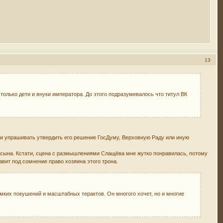
13
 только дети и внуки императора. До этого подразумевалось что титул ВК
ли упрашивать утвердить его решение ГосДуму, Верховную Раду или иную
за сына. Кстати, сцена с размышлениями Слащёва мне жутко понравилась, потому
авит под сомнение право хозяина этого трона.
омких покушений и масштабных терактов. Он многого хочет, но и многие