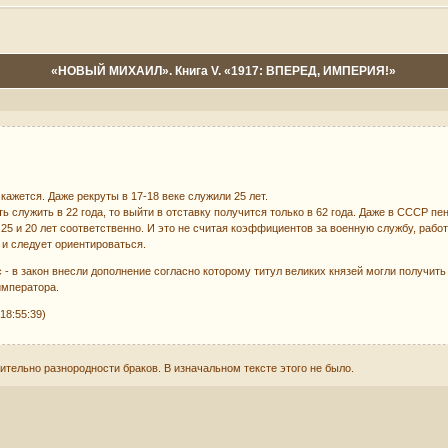
«НОВЫЙ МИХАИЛ». Книга V. «1917: ВПЕРЕД, ИМПЕРИЯ!»
 кажется. Даже рекруты в 17-18 веке служили 25 лет.
ь служить в 22 года, то выйти в отставку получится только в 62 года. Даже в СССР п
25 и 20 лет соответственно. И это не считая коэффициентов за военную службу, работ
 и следует ориентироваться.
 - в закон внесли дополнение согласно которому титул великих князей могли получить
императора.
18:55:39)
тельно разнородности браков. В изначальном тексте этого не было.