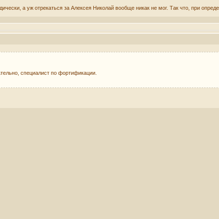
ически, а уж отрекаться за Алексея Николай вообще никак не мог. Так что, при опре
ательно, специалист по фортификации.