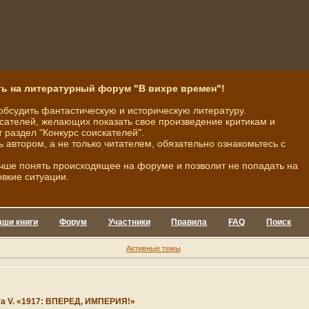
ь на литературный форум "В вихре времен"!
обсудить фантастическую и историческую литературу.
ателей, желающих показать свое произведение критикам и
 раздел "Конкурс соискателей".
ь автором, а не только читателем, обязательно ознакомьтесь с
чше понять происходящее на форуме и позволит не попадать на
овкие ситуации.
аши книги
Форум
Участники
Правила
FAQ
Поиск
Активные темы
 V. «1917: ВПЕРЕД, ИМПЕРИЯ!»