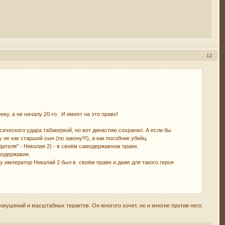
12
у, а не началу 20-го. И имеет на это право!
ического удара табакеркой, но вот династию сохранил. А если бы
не как старший сын (по закону!!!), а как пособник убийц.
дателя" - Николая 2) - в своём самодержавном праве.
модержавия.
у император Никалай 2 был в своём праве и даже для такого героя
покушений и масштабных терактов. Он многого хочет, но и многие против него.