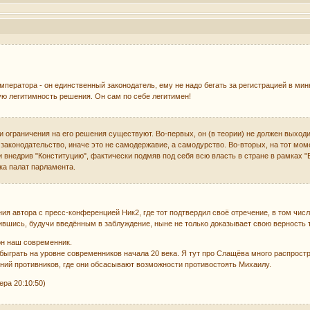
ператора - он единственный законодатель, ему не надо бегать за регистрацией в ми
ю легитимность решения. Он сам по себе легитимен!
 и ограничения на его решения существуют. Во-первых, он (в теории) не должен выход
законодательство, иначе это не самодержавие, а самодурство. Во-вторых, на тот мом
 и внедрив "Конституцию", фактически подмяв под себя всю власть в стране в ра
а палат парламента.
ния автора с пресс-конференцией Ник2, где тот подтвердил своё отречение, в том чи
пившись, будучи введённым в заблуждение, ныне не только доказывает свою верность т
он наш современник.
быграть на уровне современников начала 20 века. Я тут про Слащёва много распростра
ний противников, где они обсасывают возможности противостоять Михаилу.
ра 20:10:50)