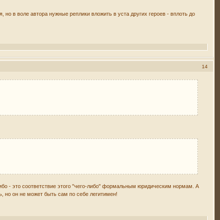
 но в воле автора нужные реплики вложить в уста других героев - вплоть до
14
либо - это соответствие этого "чего-либо" формальным юридическим нормам. А
, но он не может быть сам по себе легитимен!