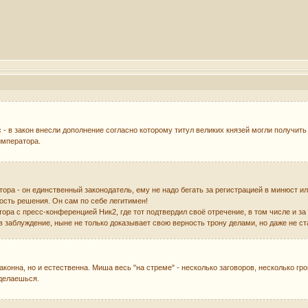
 - в закон внесли дополнение согласно которому титул великих князей могли получить
императора.
ора - он единственный законодатель, ему не надо бегать за регистрацией в минюст и
сть решения. Он сам по себе легитимен!
тора с пресс-конференцией Ник2, где тот подтвердил своё отречение, в том числе и 
в заблуждение, ныне не только доказывает свою верность трону делами, но даже не ст
конна, но и естественна. Миша весь "на стреме" - несколько заговоров, несколько гр
тделаешься.