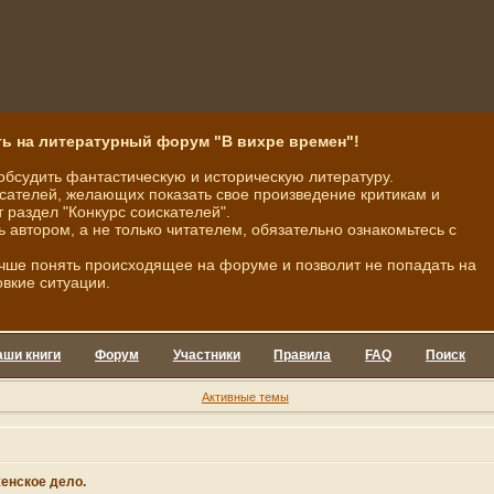
ь на литературный форум "В вихре времен"!
обсудить фантастическую и историческую литературу.
ателей, желающих показать свое произведение критикам и
 раздел "Конкурс соискателей".
ь автором, а не только читателем, обязательно ознакомьтесь с
чше понять происходящее на форуме и позволит не попадать на
овкие ситуации.
аши книги
Форум
Участники
Правила
FAQ
Поиск
Активные темы
женское дело.