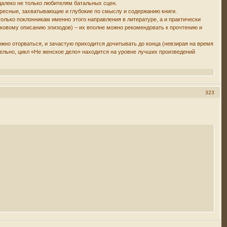
 далеко не только любителям батальных сцен.
ресные, захватывающие и глубокие по смыслу и содержанию книги.
только поклонникам именно этого направления в литературе, а и практически
таковому описанию эпизодов) – их вполне можно рекомендовать к прочтению и
ожно оторваться, и зачастую приходится дочитывать до конца (невзирая на время
тельно, цикл «Не женское дело» находится на уровне лучших произведений
323