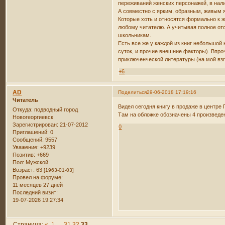
переживаний женских персонажей, в нали
А совместно с ярким, образным, живым 
Которые хоть и относятся формально к ж
любому читателю. А учитывая полное отс
школьникам.
Есть все же у каждой из книг небольшой
суток, и прочие внешние факторы). Впро
приключенческой литературы (на мой взг
+6
AD
Поделиться
29-06-2018 17:19:16
Читатель
Видел сегодня книгу в продаже в центре 
Откуда:
подводный город
Там на обложке обозначены 4 произведен
Новогеоргиевск
Зарегистрирован
: 21-07-2012
0
Приглашений:
0
Сообщений:
9557
Уважение:
+9239
Позитив:
+669
Пол:
Мужской
Возраст:
63
[1963-01-03]
Провел на форуме:
11 месяцев 27 дней
Последний визит:
19-07-2026 19:27:34
Страница:
«
1
…
31
32
33