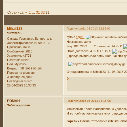
Страница:
«
1
…
31
32
33
Mihail123
Поделиться
11-03-2013 22:32:02
Читатель
Купил
здесь
Откуда:
Германия, Вупперталь
Не женское дело
Зарегистрирован
: 10-09-2012
Код: 10132292 Стоимость: 14.95 €
Приглашений:
0
Плюс доставка 4.65 € + 1.15 €
Сообщений:
2813
Уважение:
+2771
(Правда выписывал семь книг. Так что д
Позитив:
+5445
Пол:
Мужской
Возраст:
58
[1968-06-16]
Отредактировано Mihail123 (11-03-2013 22
Провел на форуме:
3 месяца 28 дней
0
Последний визит:
22-04-2025 15:38:33
РОMAH
Поделиться
15-06-2014 14:16:06
Заблокирован
Уважаемая Елена Валериевна, с удовольс
И вот сейчас написалось что-то вроде р
Горелик Елена
, тетралогия
«Не женско