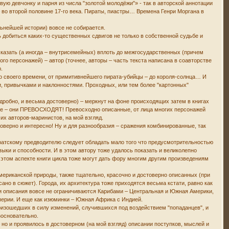
ю девчонку и парня из числа "золотой молодёжи"» - так в авторской аннотации
– во второй половине 17-го века. Пираты, пиастры… Времена Генри Моргана в
льнейшей истории) вовсе не собирается.
 добиться каких-то существенных сдвигов не только в собственной судьбе и
к сказать (а иногда – внутрисемейных) вплоть до межгосударственных (причем
ого персонажей) – автор (точнее, авторы – часть текста написана в соавторстве
.
го своего времени, от примитивнейшего пирата-убийцы – до короля-солнца… И
и, привычками и наклонностями. Проходных, или тем более "картонных"
дробно, и весьма достоверно) – меркнут на фоне происходящих затем в книгах
ние – они ПРЕВОСХОДЯТ! Превосходно описанные, от лица многих персонажей
их авторов-маринистов, на мой взгляд.
товерно и интересно! Ну и для разнообразия – сражения комбинированные, так
пиратскому предводителю следует обладать мало того что предусмотрительностью
ки и способности. И в этом автору тоже удалось показать и великолепно
этом аспекте книги цикла тоже могут дать фору многим другим произведениям
американской природы, также тщательно, красочно и достоверно описанных (при
ано в сюжет). Города, их архитектура тоже приходятся весьма кстати, равно как
, и описания вовсе не ограничиваются Карибами – Центральная и Южная Америки,
перии. И еще как изюминки – Южная Африка с Индией.
роизошедших в силу изменений, случившихся под воздействием "попаданцев", и
зосновательно.
– но и проявилось в достоверном (на мой взгляд) описании поступков, мыслей и