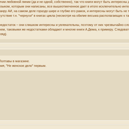
чии любовной линии (да и не одной, собственно), так что книги могут быть интересны
языком, которым они написаны, все вышеотмеченное дает в итоге исключительно инте
анру АИ, на самом деле гораздо шире и глубже его рамок, и интересны могут быть не 
утствие т.н. "чернухи" в книгах цикла (несмотря на обилие весьма располагающих к 
 недостаток – они слишком интересны и увлекательны, поэтому от них чрезвычайно сл
чем, таковыми же недостатками обладают и многие книги А.Дюма, к примеру. Следова
ляд).
Полтавы в магазине.
ия, "Не женское дело" первым.