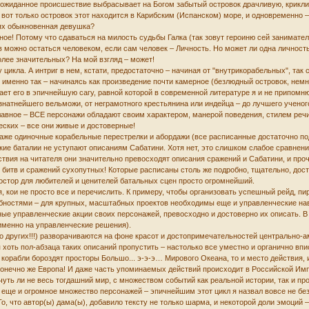
ожиданное происшествие выбрасывает на Богом забытый островок драчливую, крикливу
а вот только островок этот находится в Карибским (Испанском) море, и одновременно 
иях обыкновенная девушка?
сное! Потому что сдаваться на милость судьбы Галка (так зовут героиню сей занимате
можно остаться человеком, если сам человек – Личность. Но может ли одна личность
олее значительных? На мой взгляд – может!
 цикла. А интриг в нем, кстати, предостаточно – начиная от "внутрикорабельных", та
, именно так – начинаясь как произведение почти камерное (безлюдный островок, немн
ает его в эпичнейшую сагу, равной которой в современной литературе я и не припомню
знатнейшего вельможи, от неграмотного крестьянина или индейца – до лучшего учено
главное – ВСЕ персонажи обладают своим характером, манерой поведения, стилем реч
еских – все они живые и достоверные!
даже одиночные корабельные перестрелки и абордажи (все расписанные достаточно по
ие баталии не уступают описаниям Сабатини. Хотя нет, это слишком слабое сравне
ствия на читателя они значительно превосходят описания сражений и Сабатини, и проч
о битв и сражений сухопутных! Которые расписаны столь же подробно, тщательно, дос
ростор для любителей и ценителей батальных сцен просто огромнейший.
я, кои не просто все и перечислить. К примеру, чтобы организовать успешный рейд, 
ностями – для крупных, масштабных проектов необходимы еще и управленческие навы
ые управленческие акции своих персонажей, превосходно и достоверно их описать. В 
 именно на управленческие решения).
о других!!!) разворачиваются на фоне красот и достопримечательностей центрально-
 хоть пол-абзаца таких описаний пропустить – настолько все уместно и органично впис
ь корабли бороздят просторы Большо... э-э-э… Мирового Океана, то и место действия
онечно же Европа! И даже часть упоминаемых действий происходит в Российской Им
чуть ли не весь тогдашний мир, с множеством событий как реальной истории, так и п
 еще и огромное множество персонажей – эпичнейшим этот цикл я назвал вовсе не бе
То, что автор(ы) дама(ы), добавило тексту не только шарма, и некоторой доли эмоций 