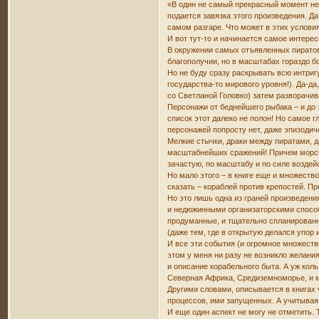
«В один не самый прекрасный момент не
подается завязка этого произведения. Д
самом разгаре. Что может в этих услов
И вот тут-то и начинается самое интере
В окружении самых отъявленных пиратов 
благополучии, но в масштабах гораздо б
Но не буду сразу раскрывать всю интригу
государства-то мирового уровня!). Да-да
со Светланой Головко) затем разворачив
Персонажи от беднейшего рыбака – и до 
список этот далеко не полон! Но самое 
персонажей попросту нет, даже эпизодич
Мелкие стычки, драки между пиратами, 
масштабнейших сражений! Причем морск
зачастую, по масштабу и по силе воздей
Но мало этого – в книге еще и множеств
сказать – кораблей против крепостей. П
Но это лишь одна из граней произведени
и недюжинными организаторскими способ
продуманные, и тщательно спланированн
(даже тем, где в открытую делался упор
И все эти события (и огромное множеств
этом у меня ни разу не возникло желания
и описание корабельного быта. А уж кол
Северная Африка, Средиземноморье, и к
Другими словами, описывается в книгах 
процессов, ими запущенных. А учитывая
И еще один аспект не могу не отметить. 