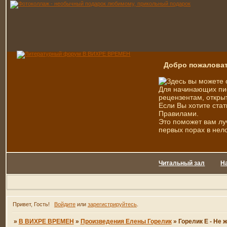
Добро пожаловат
Здесь вы можете 
Для начинающих пис
рецензентам, открыт
Если Вы хотите стат
Правилами.
Это поможет вам лу
первых порах в нел
Читальный зал
Н
Привет, Гость!
Войдите
или
зарегистрируйтесь
.
»
В ВИХРЕ ВРЕМЕН
»
Произведения Елены Горелик
»
Горелик Е - Не 