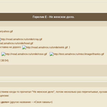
Горелик Е - Не женское дело.
оставка не дорого
)
:38:54)
твием когда-то прочитал "Не женское дело", потом несколько раз перечитывал, куска
ецензии:
е дело»
(другое название – «Своя гавань»)