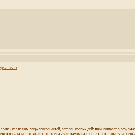
agilev_19731
ловек без всяких сверхспособностей, ветеран боевых действий, погибает в результате
мент попадания – июль 1941-го, война уже в самом разгаре. У ГГ есть два пути, закоси