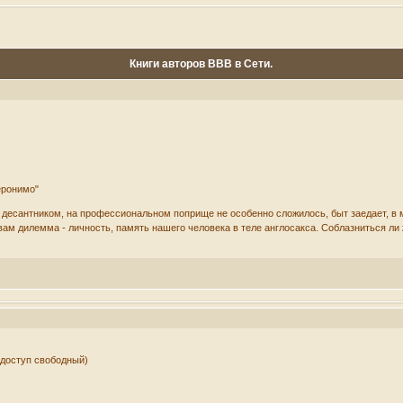
Книги авторов ВВВ в Сети.
еронимо"
 десантником, на профессиональном поприще не особенно сложилось, быт заедает, в 
вам дилемма - личность, память нашего человека в теле англосакса. Соблазниться ли 
(доступ свободный)