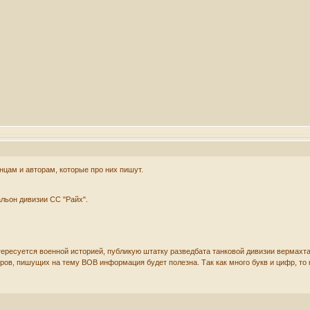
нцам и авторам, которые про них пишут.
льон дивизии СС "Райх".
нтересуется военной историей, публикую штатку разведбата танковой дивизии вермахта
оров, пишущих на тему ВОВ информация будет полезна. Так как много букв и цифр, то 