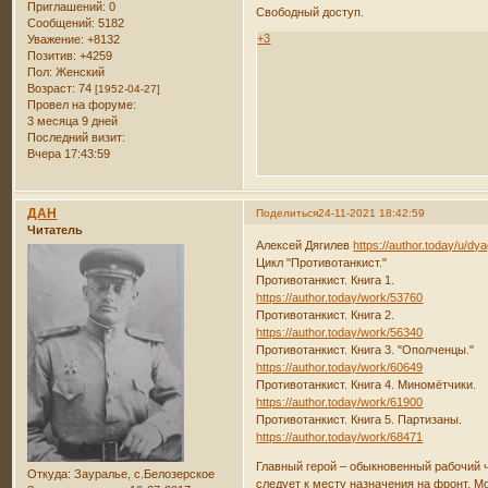
Приглашений:
0
Свободный доступ.
Сообщений:
5182
+3
Уважение:
+8132
Позитив:
+4259
Пол:
Женский
Возраст:
74
[1952-04-27]
Провел на форуме:
3 месяца 9 дней
Последний визит:
Вчера 17:43:59
ДАН
Поделиться
24-11-2021 18:42:59
Читатель
Алексей Дягилев
https://author.today/u/dy
Цикл "Противотанкист."
Противотанкист. Книга 1.
https://author.today/work/53760
Противотанкист. Книга 2.
https://author.today/work/56340
Противотанкист. Книга 3. "Ополченцы."
https://author.today/work/60649
Противотанкист. Книга 4. Миномётчики.
https://author.today/work/61900
Противотанкист. Книга 5. Партизаны.
https://author.today/work/68471
Главный герой – обыкновенный рабочий че
Откуда:
Зауралье, с.Белозерское
следует к месту назначения на фронт. Мо