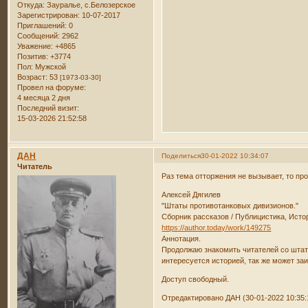
Откуда:
Зауралье, с.Белозерское
Зарегистрирован
: 10-07-2017
Приглашений:
0
Сообщений:
2962
Уважение:
+4865
Позитив:
+3774
Пол:
Мужской
Возраст:
53
[1973-03-30]
Провел на форуме:
4 месяца 2 дня
Последний визит:
15-03-2026 21:52:58
ДАН
Поделиться
30-01-2022 10:34:07
Читатель
Раз тема отторжения не вызывает, то пр
Алексей Дягилев
"Штаты противотанковых дивизионов."
Сборник рассказов / Публицистика, Исто
https://author.today/work/149275
Аннотация.
Продолжаю знакомить читателей со штата
интересуется историей, так же может заи
Доступ свободный.
Отредактировано ДАН (30-01-2022 10:35: