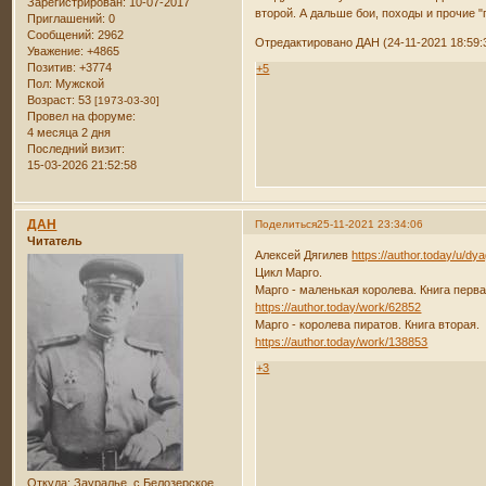
Зарегистрирован
: 10-07-2017
второй. А дальше бои, походы и прочие 
Приглашений:
0
Сообщений:
2962
Отредактировано ДАН (24-11-2021 18:59:
Уважение:
+4865
Позитив:
+3774
+5
Пол:
Мужской
Возраст:
53
[1973-03-30]
Провел на форуме:
4 месяца 2 дня
Последний визит:
15-03-2026 21:52:58
ДАН
Поделиться
25-11-2021 23:34:06
Читатель
Алексей Дягилев
https://author.today/u/dy
Цикл Марго.
Марго - маленькая королева. Книга перва
https://author.today/work/62852
Марго - королева пиратов. Книга вторая.
https://author.today/work/138853
+3
Откуда:
Зауралье, с.Белозерское