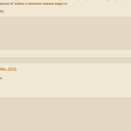
"прелести" войны и немногие земные радости.
30)
agilev_19731
я.