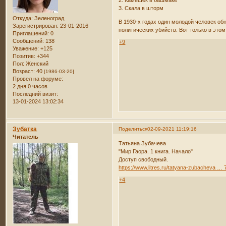
2. Камешек в башмаке
3. Скала в шторм
Откуда:
Зеленоград
В 1930-х годах один молодой человек об
Зарегистрирован
: 23-01-2016
политических убийств. Вот только в этом
Приглашений:
0
Сообщений:
138
+9
Уважение:
+125
Позитив:
+344
Пол:
Женский
Возраст:
40
[1986-03-20]
Провел на форуме:
2 дня 0 часов
Последний визит:
13-01-2024 13:02:34
Зубатка
Поделиться
02-09-2021 11:19:16
Читатель
Татьяна Зубачева
"Мир Гаора. 1 книга. Начало"
Доступ свободный.
https://www.litres.ru/tatyana-zubacheva 
+4