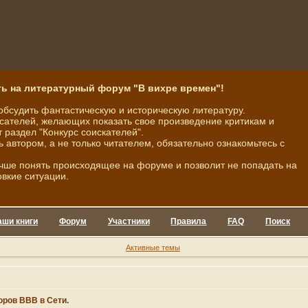
ь на литературный форум "В вихре времен"!
обсудить фантастическую и историческую литературу.
ателей, желающих показать свое произведение критикам и
 раздел "Конкурс соискателей".
ь автором, а не только читателем, обязательно ознакомьтесь с
чше понять происходящее на форуме и позволит не попадать на
овкие ситуации.
аши книги
Форум
Участники
Правила
FAQ
Поиск
Активные темы
оров ВВВ в Сети.