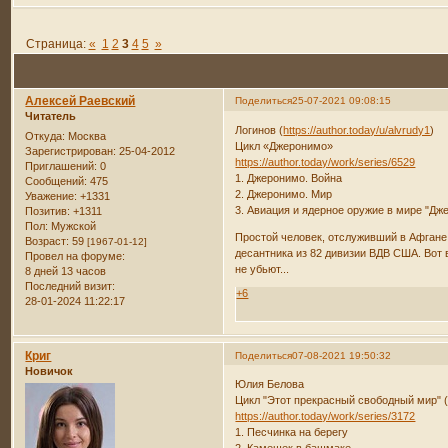
Страница:
«
1
2
3
4
5
»
Алексей Раевский
Поделиться
25-07-2021 09:08:15
Читатель
Логинов (
https://author.today/u/alvrudy1
)
Откуда:
Москва
Цикл «Джеронимо»
Зарегистрирован
: 25-04-2012
https://author.today/work/series/6529
Приглашений:
0
1. Джеронимо. Война
Сообщений:
475
2. Джеронимо. Мир
Уважение:
+1331
3. Авиация и ядерное оружие в мире "Дж
Позитив:
+1311
Пол:
Мужской
Простой человек, отслуживший в Афгане
Возраст:
59
[1967-01-12]
десантника из 82 дивизии ВДВ США. Вот 
Провел на форуме:
не убьют...
8 дней 13 часов
Последний визит:
+6
28-01-2024 11:22:17
Криг
Поделиться
07-08-2021 19:50:32
Новичок
Юлия Белова
Цикл "Этот прекрасный свободный мир" 
https://author.today/work/series/3172
1. Песчинка на берегу