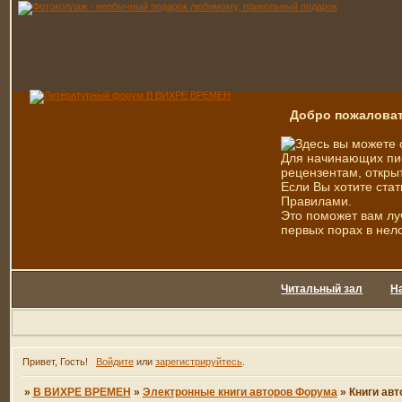
Добро пожаловат
Здесь вы можете 
Для начинающих пис
рецензентам, открыт
Если Вы хотите стат
Правилами.
Это поможет вам лу
первых порах в нел
Читальный зал
Н
Привет, Гость!
Войдите
или
зарегистрируйтесь
.
»
В ВИХРЕ ВРЕМЕН
»
Электронные книги авторов Форума
»
Книги авт