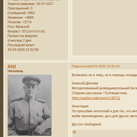
Зарегистрирован
: 10-07-2017
Приглашений:
0
Сообщений:
2962
Уважение:
+4865
Позитив:
+3774
Пол:
Мужской
Возраст:
53
[1973-03-30]
Провел на форуме:
4 месяца 2 дня
Последний визит:
15-03-2026 21:52:58
ДАН
Поделиться
29-01-2022 10:34:16
Читатель
Возможно не в тему, но в помощь попада
Алексей Дягилев
Моторизованный разведывательный бата
Сборник рассказов / Публицистика.
https://author.today/work/138711
Аннотация.
По просьбам читателей и для тех, кто и
моём произведении, да и для других авт
Доступ свободный.
+6