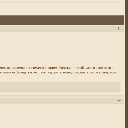
21
молодости немного занимался спортом. Получает второй шанс и вселяeтся в
жизнью на Западе, как не стать подозрительным, что делать после войны, если
22