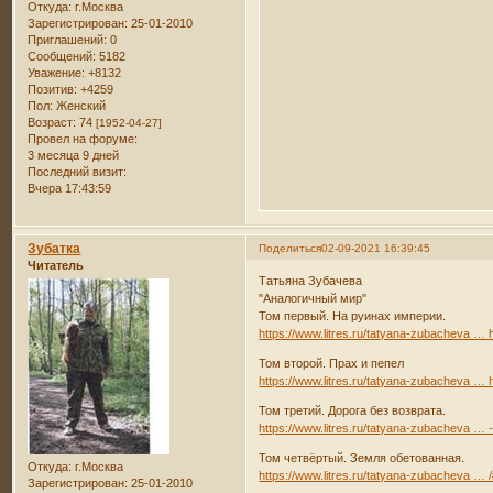
Откуда:
г.Москва
Зарегистрирован
: 25-01-2010
Приглашений:
0
Сообщений:
5182
Уважение:
+8132
Позитив:
+4259
Пол:
Женский
Возраст:
74
[1952-04-27]
Провел на форуме:
3 месяца 9 дней
Последний визит:
Вчера 17:43:59
Зубатка
Поделиться
02-09-2021 16:39:45
Читатель
Татьяна Зубачева
"Аналогичный мир"
Том первый. На руинах империи.
https://www.litres.ru/tatyana-zubacheva … h
Том второй. Прах и пепел
https://www.litres.ru/tatyana-zubacheva … h
Том третий. Дорога без возврата.
https://www.litres.ru/tatyana-zubacheva … 
Том четвёртый. Земля обетованная.
Откуда:
г.Москва
https://www.litres.ru/tatyana-zubacheva …
Зарегистрирован
: 25-01-2010