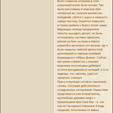
Всего плавучих островов в этой
атакующей волне было четыре. Три
были уничтожены в морском бою;
четвёртый же, получив множество
попаданий, сбился с курса и свернул к
северо-востоку. Ошмётки плавучего
острова прибило к берегу возле замка
Мирамаре; нелюди предприняли
попытку высадить десант, но были
остановлены частями гарнизона,
увязли на боях на полосе берега
шириной в несколько сот метров, где и
были накрыты тяжёлой крепостной
артиллерией и главным калибром
подошедшего «Айрон Дьюка». Сейчас
австрияки совместно с нашими
морскими пехотинцами добивают
остатки высадившихся нелюдей, и есть
надежда, что, наконец, удастся
захватить пленных.
Присутствующие согласно наклонили
головы. Ситуация действительно
складывалась нетерпимая: Нашествие
продолжается уже второй месяц,
крупнейшие державы ведут с
пришельцами яростные бои – и сих
пор нет ни единого пленника! А ведь
сведения, полученные от живых