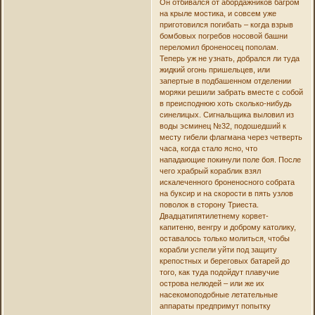
Он отбивался от абордажников багром
на крыле мостика, и совсем уже
приготовился погибать – когда взрыв
бомбовых погребов носовой башни
переломил броненосец пополам.
Теперь уж не узнать, добрался ли туда
жидкий огонь пришельцев, или
запертые в подбашенном отделении
моряки решили забрать вместе с собой
в преисподнюю хоть сколько-нибудь
синелицых. Сигнальщика выловил из
воды эсминец №32, подошедший к
месту гибели флагмана через четверть
часа, когда стало ясно, что
нападающие покинули поле боя. После
чего храбрый кораблик взял
искалеченного броненосного собрата
на буксир и на скорости в пять узлов
поволок в сторону Триеста.
Двадцатипятилетнему корвет-
капитеню, венгру и доброму католику,
оставалось только молиться, чтобы
корабли успели уйти под защиту
крепостных и береговых батарей до
того, как туда подойдут плавучие
острова нелюдей – или же их
насекомоподобные летательные
аппараты предпримут попытку