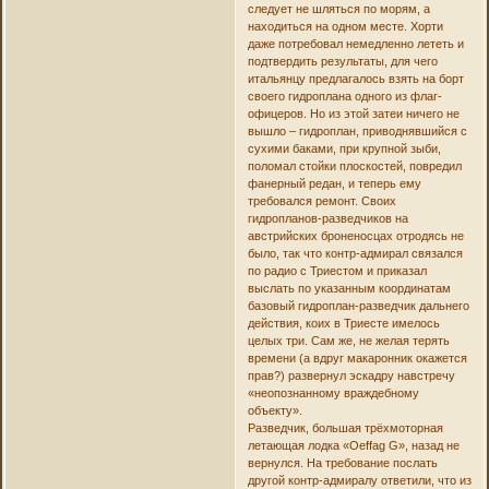
следует не шляться по морям, а
находиться на одном месте. Хорти
даже потребовал немедленно лететь и
подтвердить результаты, для чего
итальянцу предлагалось взять на борт
своего гидроплана одного из флаг-
офицеров. Но из этой затеи ничего не
вышло – гидроплан, приводнявшийся с
сухими баками, при крупной зыби,
поломал стойки плоскостей, повредил
фанерный редан, и теперь ему
требовался ремонт. Своих
гидропланов-разведчиков на
австрийских броненосцах отродясь не
было, так что контр-адмирал связался
по радио с Триестом и приказал
выслать по указанным координатам
базовый гидроплан-разведчик дальнего
действия, коих в Триесте имелось
целых три. Сам же, не желая терять
времени (а вдруг макаронник окажется
прав?) развернул эскадру навстречу
«неопознанному враждебному
объекту».
Разведчик, большая трёхмоторная
летающая лодка «Oeffag G», назад не
вернулся. На требование послать
другой контр-адмиралу ответили, что из