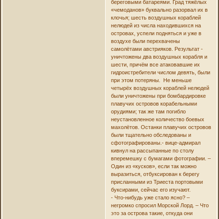
береговыми батареями. Град тяжёлых
«чемоданов» буквально разорвал их в
клочья; шесть воздушных кораблей
нелюдей из числа находившихся на
островах, успели подняться и уже в
воздухе были перехвачены
самолётами австрияков. Результат -
уничтожены два воздушных корабля и
шести, причём все атаковавшие их
гидроистребители числом девять, были
при этом потеряны. Не меньше
четырёх воздушных кораблей нелюдей
были уничтожены при бомбардировке
плавучих островов корабельными
орудиями; так же там погибло
неустановленное количество боевых
махолётов. Останки плавучих островов
были тщательно обследованы и
сфотографированы.- вице-адмирал
кивнул на рассыпанные по столу
вперемешку с бумагами фотографии. –
Один из «кусков», если так можно
выразиться, отбуксирован к берегу
присланными из Триеста портовыми
буксирами, сейчас его изучают.
- Что-нибудь уже стало ясно? –
негромко спросил Морской Лорд. – Что
это за острова такие, откуда они