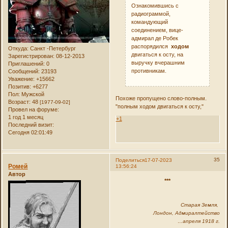
Ознакомившись с
радиограммой,
командующий
соединением, вице-
адмирал де Робек
распорядился
ходом
Откуда:
Санкт -Петербург
двигаться к осту, на
Зарегистрирован
: 08-12-2013
выручку вчерашним
Приглашений:
0
противникам.
Сообщений:
23193
Уважение:
+15662
Позитив:
+6277
Пол:
Мужской
Похоже пропущено слово-полным.
Возраст:
48
[1977-09-02]
"полным ходом двигаться к осту,"
Провел на форуме:
1 год 1 месяц
+1
Последний визит:
Сегодня 02:01:49
35
Поделиться
17-07-2023
Ромей
13:56:24
Автор
***
Старая Земля,
Лондон, Адмиралтейство
…апреля 1918 г.