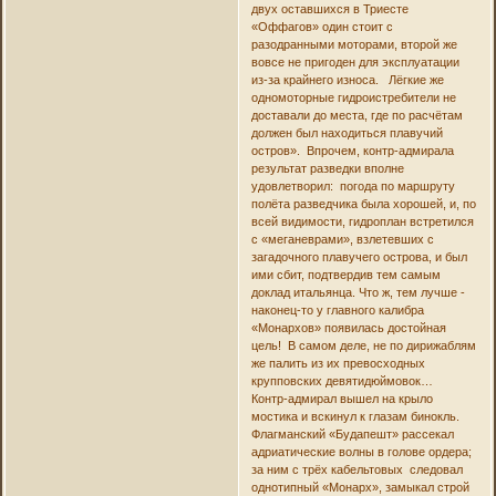
двух оставшихся в Триесте
«Оффагов» один стоит с
разодранными моторами, второй же
вовсе не пригоден для эксплуатации
из-за крайнего износа. Лёгкие же
одномоторные гидроистребители не
доставали до места, где по расчётам
должен был находиться плавучий
остров». Впрочем, контр-адмирала
результат разведки вполне
удовлетворил: погода по маршруту
полёта разведчика была хорошей, и, по
всей видимости, гидроплан встретился
с «меганеврами», взлетевших с
загадочного плавучего острова, и был
ими сбит, подтвердив тем самым
доклад итальянца. Что ж, тем лучше -
наконец-то у главного калибра
«Монархов» появилась достойная
цель! В самом деле, не по дирижаблям
же палить из их превосходных
крупповских девятидюймовок…
Контр-адмирал вышел на крыло
мостика и вскинул к глазам бинокль.
Флагманский «Будапешт» рассекал
адриатические волны в голове ордера;
за ним с трёх кабельтовых следовал
однотипный «Монарх», замыкал строй