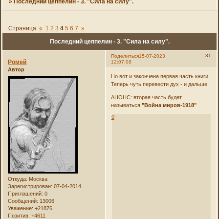
»
Последний цеппелин - 3. "Сила на силу".
Страница:
«
1
2
3
4
5
6
7
»
Последний цеппелин - 3. "Сила на силу".
31
Поделиться
15-07-2023
Ромей
12:07:08
Автор
Но вот и закончена первая часть книги.
Теперь чуть перевести дух - и дальше.
АНОНС: вторая часть будет
называться
"Война миров-1918"
0
Откуда:
Москва
Зарегистрирован
: 07-04-2014
Приглашений:
0
Сообщений:
13006
Уважение:
+21876
Позитив:
+4611