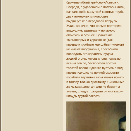
бронепалубный крейсер «Асперн».
Впереди, с удалением в полторы мили,
пачкали небо мазутной копотью трубы
двух номерных миноносцев,
выдвинутых в передовой патруль.
Жаль, конечно, что нельзя повторить
воздушную разведку – но можно
обойтись и без неё. Вражеские
«меганевры» и «драконы» (так
прозвали тяжёлые махолёты чужаков)
не имеют вооружения, способного
повредить его кораблям судам –
жидкий огонь, которым они поливают
всё на земле, бесполезен против
толстой брони; идея же пустить в ход
против идущих на полной скорости
кораблей ядовитые газы может прийти
в голову только дилетанту. Синелицые
же чужаки дилетантами не были – а
значит, следует ожидать от них какой-
нибудь другой пакости.