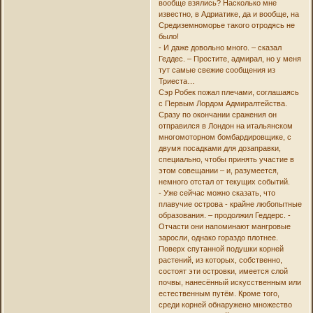
вообще взялись? Насколько мне
известно, в Адриатике, да и вообще, на
Средиземноморье такого отродясь не
было!
- И даже довольно много. – сказал
Геддес. – Простите, адмирал, но у меня
тут самые свежие сообщения из
Триеста…
Сэр Робек пожал плечами, соглашаясь
с Первым Лордом Адмиралтейства.
Сразу по окончании сражения он
отправился в Лондон на итальянском
многомоторном бомбардировщике, с
двумя посадками для дозаправки,
специально, чтобы принять участие в
этом совещании – и, разумеется,
немного отстал от текущих событий.
- Уже сейчас можно сказать, что
плавучие острова - крайне любопытные
образования. – продолжил Геддерс. -
Отчасти они напоминают мангровые
заросли, однако гораздо плотнее.
Поверх спутанной подушки корней
растений, из которых, собственно,
состоят эти островки, имеется слой
почвы, нанесённый искусственным или
естественным путём. Кроме того,
среди корней обнаружено множество