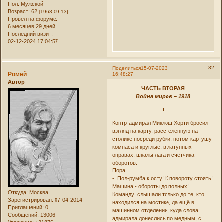
Пол:
Мужской
Возраст:
62
[1963-09-13]
Провел на форуме:
6 месяцев 29 дней
Последний визит:
02-12-2024 17:04:57
32
Поделиться
15-07-2023
Ромей
16:48:27
Автор
ЧАСТЬ ВТОРАЯ
Война миров – 1918
I
Контр-адмирал Миклош Хорти бросил
взгляд на карту, расстеленную на
столике посреди рубки, потом картушу
компаса и круглые, в латунных
оправах, шкалы лага и счётчика
оборотов.
Пора.
- Пол-румба к осту! К повороту стоять!
Машина - обороты до полных!
Откуда:
Москва
Команду слышали только до те, кто
Зарегистрирован
: 07-04-2014
находился на мостике, да ещё в
Приглашений:
0
машинном отделении, куда слова
Сообщений:
13006
адмирала донеслись по медным, с
Уважение:
+21876