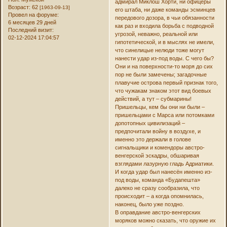
адмирал Миклош Хорти, ни офицеры
Возраст:
62
[1963-09-13]
его штаба, ни даже команды эсминцев
Провел на форуме:
передового дозора, в чьи обязанности
6 месяцев 29 дней
как раз и входила борьба с подводной
Последний визит:
угрозой, неважно, реальной или
02-12-2024 17:04:57
гипотетической, и в мыслях не имели,
что синелицые нелюди тоже могут
нанести удар из-под воды. С чего бы?
Они и на поверхности-то моря до сих
пор не были замечены; загадочные
плавучие острова первый признак того,
что чужакам знаком этот вид боевых
действий, а тут – субмарины!
Пришельцы, кем бы они ни были –
пришельцами с Марса или потомками
допотопных цивилизаций –
предпочитали войну в воздухе, и
именно это держали в голове
сигнальщики и комендоры австро-
венгерской эскадры, обшаривая
взглядами лазурную гладь Адриатики.
И когда удар был нанесён именно из-
под воды, команда «Будапешта»
далеко не сразу сообразила, что
происходит – а когда опомнилась,
наконец, было уже поздно.
В оправдание австро-венгерских
моряков можно сказать, что оружие их