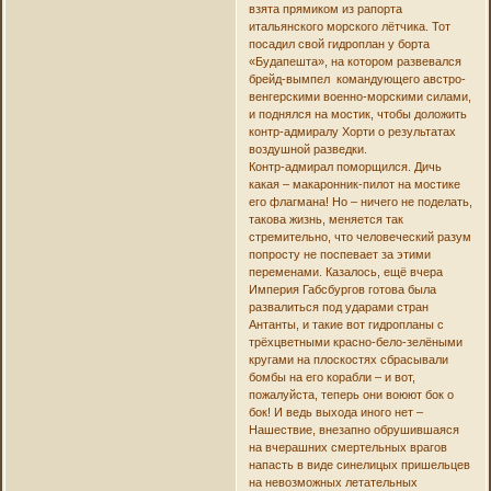
взята прямиком из рапорта
итальянского морского лётчика. Тот
посадил свой гидроплан у борта
«Будапешта», на котором развевался
брейд-вымпел командующего австро-
венгерскими военно-морскими силами,
и поднялся на мостик, чтобы доложить
контр-адмиралу Хорти о результатах
воздушной разведки.
Контр-адмирал поморщился. Дичь
какая – макаронник-пилот на мостике
его флагмана! Но – ничего не поделать,
такова жизнь, меняется так
стремительно, что человеческий разум
попросту не поспевает за этими
переменами. Казалось, ещё вчера
Империя Габсбургов готова была
развалиться под ударами стран
Антанты, и такие вот гидропланы с
трёхцветными красно-бело-зелёными
кругами на плоскостях сбрасывали
бомбы на его корабли – и вот,
пожалуйста, теперь они воюют бок о
бок! И ведь выхода иного нет –
Нашествие, внезапно обрушившаяся
на вчерашних смертельных врагов
напасть в виде синелицых пришельцев
на невозможных летательных