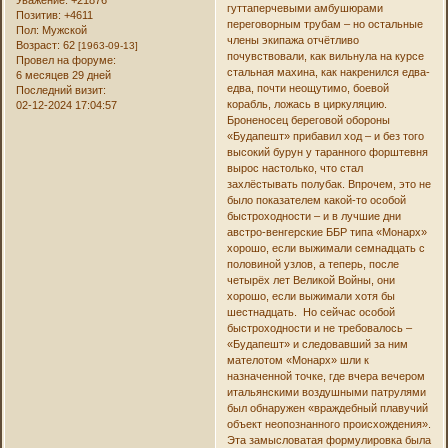
гуттаперчевыми амбушюрами
Позитив:
+4611
переговорным трубам – но остальные
Пол:
Мужской
члены экипажа отчётливо
Возраст:
62
[1963-09-13]
почувствовали, как вильнула на курсе
Провел на форуме:
стальная махина, как накренился едва-
6 месяцев 29 дней
едва, почти неощутимо, боевой
Последний визит:
корабль, ложась в циркуляцию.
02-12-2024 17:04:57
Броненосец береговой обороны
«Будапешт» прибавил ход – и без того
высокий бурун у таранного форштевня
вырос настолько, что стал
захлёстывать полубак. Впрочем, это не
было показателем какой-то особой
быстроходности – и в лучшие дни
австро-венгерские ББР типа «Монарх»
хорошо, если выжимали семнадцать с
половиной узлов, а теперь, после
четырёх лет Великой Войны, они
хорошо, если выжимали хотя бы
шестнадцать. Но сейчас особой
быстроходности и не требовалось –
«Будапешт» и следовавший за ним
мателотом «Монарх» шли к
назначенной точке, где вчера вечером
итальянскими воздушными патрулями
был обнаружен «враждебный плавучий
объект неопознанного происхождения».
Эта замысловатая формулировка была