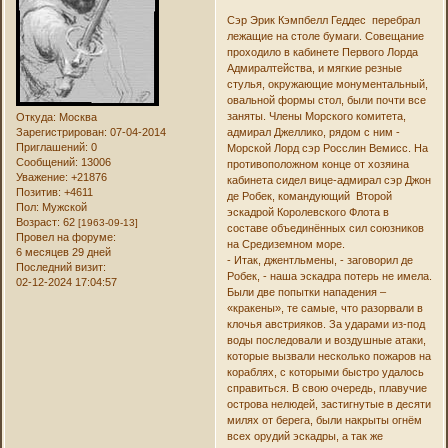
Сэр Эрик Кэмпбелл Геддес перебрал
лежащие на столе бумаги. Совещание
проходило в кабинете Первого Лорда
Адмиралтейства, и мягкие резные
стулья, окружающие монументальный,
овальной формы стол, были почти все
заняты. Члены Морского комитета,
Откуда:
Москва
Зарегистрирован
: 07-04-2014
адмирал Джеллико, рядом с ним -
Приглашений:
0
Морской Лорд сэр Росслин Вемисс. На
Сообщений:
13006
противоположном конце от хозяина
Уважение:
+21876
кабинета сидел вице-адмирал сэр Джон
Позитив:
+4611
де Робек, командующий Второй
Пол:
Мужской
эскадрой Королевского Флота в
Возраст:
62
[1963-09-13]
составе объединённых сил союзников
Провел на форуме:
на Средиземном море.
6 месяцев 29 дней
- Итак, джентльмены, - заговорил де
Последний визит:
Робек, - наша эскадра потерь не имела.
02-12-2024 17:04:57
Были две попытки нападения –
«кракены», те самые, что разорвали в
клочья австрияков. За ударами из-под
воды последовали и воздушные атаки,
которые вызвали несколько пожаров на
кораблях, с которыми быстро удалось
справиться. В свою очередь, плавучие
острова нелюдей, застигнутые в десяти
милях от берега, были накрыты огнём
всех орудий эскадры, а так же