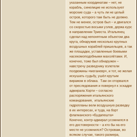
указанным координатам – нет, не
корабль, синелицие не используют
морские суда – а чуть ли не целый
остров, которого там быть не должно.
Тем не менее, остров был – и двигался
со скоростью восьми узлов, держа курс
в направлении Триеста. Итальянец
сделал над непонятным объектом два
круга, обнаружив несколько крупных
воздушных кораблей пришельцев, а так
же площадки, уставленные боевыми
насекомоподобными махолётами. И,
конечно, тоже был обнаружен –
навстречу разведчику взлетели
полдюжины «меганевр», и тот, не желая
искушать судьбу, ушёл крутым
виражом в облака. Там он оторвался
от преследования и повернул к эскадре
адмирала Хорти – согласно
распоряжения итальянского
командования, итальянские
гидропланы вели воздушную разведку
в их интересах, и туда, на борт
флагманского «Будапешта»
Конечно, контр-адмирал усомнился в
его достоверности – а кто бы на его
месте не усомнился? Островам, во
всяком случае, такого размера,