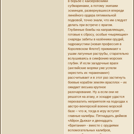
в борьбе с кайзеровскими
субмаринами, а потому экипажи
эсминцев, развернувшихся впереди
линейного ордера пятимильной
подковой, точно знали, что им следует
делать при встрече с врагом.
Глубинные бомбы на направляющих,
готовые к сбросу, особые «ныряющие»
снаряды забиты в казённики орудий,
гидроакустики (новая профессия в
Королевском Флоте!) прижимают к
ушам латунные раструбы, старательно
вслушиваясь в симфонию морских
глубин. И если загадочные враги
(английские моряки уже успели
окрестить их «кракенами»)
рассчитывает и в этот раз застигнуть
боевые корабли землян врасплох – их
ожидает весьма крупное
разочарование. Ну а если они не
решатся на атаку, и эскадре удастся
перехватить неприятеля на подходах к
австро-венгерской военно морской
базе – что ж, тогда в игру вступят
главные калибры. Пятнадцать дюймов
«Айрон Дьюка» и двенадцать
«Британии» - вместе с орудиями
вспомогательных калибров,