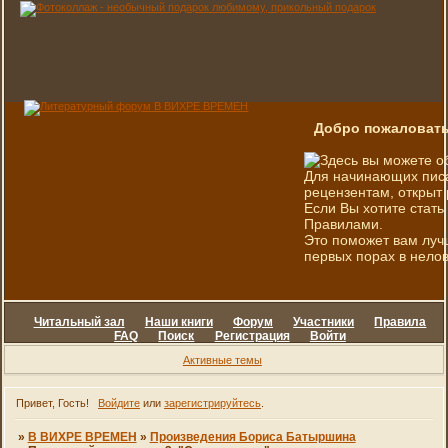
Добро пожаловать
Здесь вы можете о
Для начинающих писа
рецензентам, открыт 
Если Вы хотите стать
Правилами.
Это поможет вам луч
первых порах в нелов
Читальный зал
Наши книги
Форум
Участники
Правила
FAQ
Поиск
Регистрация
Войти
Активные темы
Привет, Гость!
Войдите
или
зарегистрируйтесь
.
»
В ВИХРЕ ВРЕМЕН
»
Произведения Бориса Батыршина