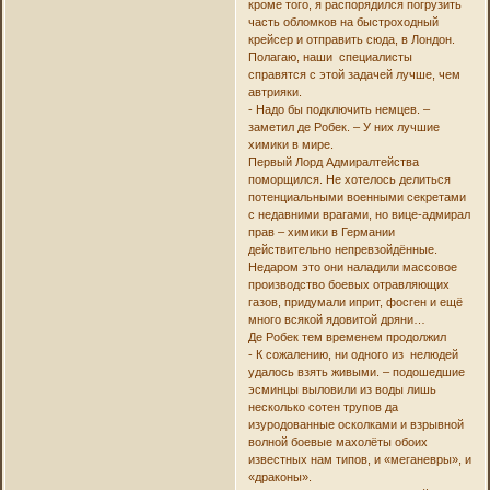
кроме того, я распорядился погрузить
часть обломков на быстроходный
крейсер и отправить сюда, в Лондон.
Полагаю, наши специалисты
справятся с этой задачей лучше, чем
автрияки.
- Надо бы подключить немцев. –
заметил де Робек. – У них лучшие
химики в мире.
Первый Лорд Адмиралтейства
поморщился. Не хотелось делиться
потенциальными военными секретами
с недавними врагами, но вице-адмирал
прав – химики в Германии
действительно непревзойдённые.
Недаром это они наладили массовое
производство боевых отравляющих
газов, придумали иприт, фосген и ещё
много всякой ядовитой дряни…
Де Робек тем временем продолжил
- К сожалению, ни одного из нелюдей
удалось взять живыми. – подошедшие
эсминцы выловили из воды лишь
несколько сотен трупов да
изуродованные осколками и взрывной
волной боевые махолёты обоих
известных нам типов, и «меганевры», и
«драконы».