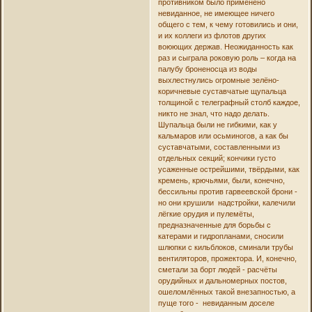
противником было применено
невиданное, не имеющее ничего
общего с тем, к чему готовились и они,
и их коллеги из флотов других
воюющих держав. Неожиданность как
раз и сыграла роковую роль – когда на
палубу броненосца из воды
выхлестнулись огромные зелёно-
коричневые суставчатые щупальца
толщиной с телеграфный столб каждое,
никто не знал, что надо делать.
Шупальца были не гибкими, как у
кальмаров или осьминогов, а как бы
суставчатыми, составленными из
отдельных секций; кончики густо
усаженные острейшими, твёрдыми, как
кремень, крючьями, были, конечно,
бессильны против гарвеевской брони -
но они крушили надстройки, калечили
лёгкие орудия и пулемёты,
предназначенные для борьбы с
катерами и гидропланами, сносили
шлюпки с кильблоков, сминали трубы
вентиляторов, прожектора. И, конечно,
сметали за борт людей - расчёты
орудийных и дальномерных постов,
ошеломлённых такой внезапностью, а
пуще того - невиданным доселе