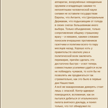
аппаратах, вооружённых невиданным
оружием и владеющих какими-то
непонятными человеческой науке
силами не оставили государствам
Европы, что Антанте, что Центральным
Державам, что подыхающим от голода
в своих снегах большевикам иного
выбора. Только объединение, только
сопротивление общему страшному
врагу – и неважно, какими словами
поносили вчерашних противников
газетчики и политики всего-то пару
месяцев назад. Хорошо хоть у
правительств хватило ума и
политической воли заключить
перемирие, причём сделать это
достаточно быстро – и вот теперь
совместными усилиями удаётся если
не побеждать чужаков, то хотя бы не
позволять им продвигаться так
стремительно, как это было в первые
дни Нашествия.
А всё же макаронникам доверять стоит
лишь с опаской. Контр-адмирал
поморщился, вспоминая, как он
пытался добиться от итальянского
пилота внятного доклада, и понял
только, что тот обнаружил по