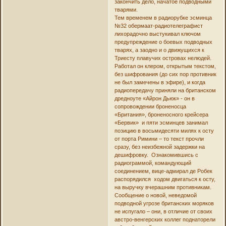
закончить дело, начатое подводными
тварями.
Тем временем в радиорубке эсминца
№32 обермаат-радиотелеграфист
лихорадочно выстукивал ключом
предупреждение о боевых подводных
тварях, а заодно и о движущихся к
Триесту плавучих островах нелюдей.
Работал он клером, открытым текстом,
без шифрования (до сих пор противник
не был замечены в эфире), и когда
радиопередачу приняли на британском
дредноуте «Айрон Дьюк» - он в
сопровождении броненосца
«Британия», броненосного крейсера
«Бервик» и пяти эсминцев занимал
позицию в восьмидесяти милях к осту
от порта Римини – то текст прочли
сразу, без неизбежной задержки на
дешифровку. Ознакомившись с
радиограммой, командующий
соединением, вице-адмирал де Робек
распорядился ходом двигаться к осту,
на выручку вчерашним противникам.
Сообщение о новой, неведомой
подводной угрозе британских моряков
не испугало – они, в отличие от своих
австро-венгерских коллег поднаторели