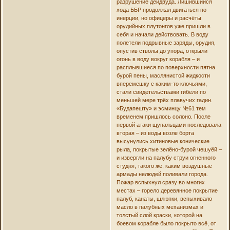
разрушение дейдвуда. Лишившийся
хода ББР продолжал двигаться по
инерции, но офицеры и расчёты
орудийных плутонгов уже пришли в
себя и начали действовать. В воду
полетели подрывные заряды, орудия,
опустив стволы до упора, открыли
огонь в воду вокруг корабля – и
расплывшиеся по поверхности пятна
бурой пены, маслянистой жидкости
вперемешку с каким-то клочьями,
стали свидетельствами гибели по
меньшей мере трёх плавучих гадин.
«Будапешту» и эсминцу №61 тем
временем пришлось солоно. После
первой атаки щупальцами последовала
вторая – из воды возле борта
высунулись хитиновые конические
рыла, покрытые зелёно-бурой чешуёй –
и извергли на палубу струи огненного
студня, такого же, каким воздушные
армады нелюдей поливали города.
Пожар вспыхнул сразу во многих
местах – горело деревянное покрытие
палуб, канаты, шлюпки, вспыхивало
масло в палубных механизмах и
толстый слой краски, которой на
боевом корабле было покрыто всё, от