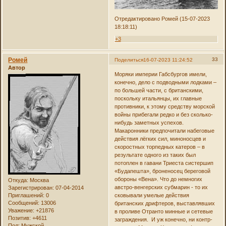
Отредактировано Ромей (15-07-2023
18:18:11)
+3
Ромей
33
Поделиться
16-07-2023 11:24:52
Автор
Моряки империи Габсбургов имели,
конечно, дело с подводными лодками –
по большей части, с британскими,
поскольку итальянцы, их главные
противники, к этому средству морской
войны прибегали редко и без сколько-
нибудь заметных успехов.
Макаронники предпочитали набеговые
действия лёгких сил, миноносцев и
скоростных торпедных катеров – в
результате одного из таких был
потоплен в гавани Триеста систершип
«Будапешта», броненосец береговой
обороны «Вена». Что до немногих
Откуда:
Москва
австро-венгерских субмарин - то их
Зарегистрирован
: 07-04-2014
Приглашений:
0
сковывали умелые действия
Сообщений:
13006
британских дрифтеров, выставлявших
Уважение:
+21876
в проливе Отранто минные и сетевые
Позитив:
+4611
заграждения. И уж конечно, ни контр-
Пол:
Мужской