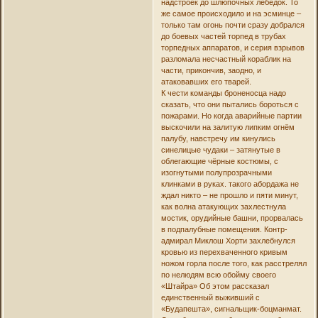
надстроек до шлюпочных лебёдок. То
же самое происходило и на эсминце –
только там огонь почти сразу добрался
до боевых частей торпед в трубах
торпедных аппаратов, и серия взрывов
разломала несчастный кораблик на
части, прикончив, заодно, и
атаковавших его тварей.
К чести команды броненосца надо
сказать, что они пытались бороться с
пожарами. Но когда аварийные партии
выскочили на залитую липким огнём
палубу, навстречу им кинулись
синелицые чудаки – затянутые в
облегающие чёрные костюмы, с
изогнутыми полупрозрачными
клинками в руках. такого абордажа не
ждал никто – не прошло и пяти минут,
как волна атакующих захлестнула
мостик, орудийные башни, прорвалась
в подпалубные помещения. Контр-
адмирал Миклош Хорти захлебнулся
кровью из перехваченного кривым
ножом горла после того, как расстрелял
по нелюдям всю обойму своего
«Штайра» Об этом рассказал
единственный выживший с
«Будапешта», сигнальщик-боцманмат.