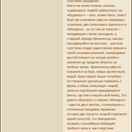
способом нападения.
Никто не понял толком, сколько
чудовищных тварей набросилось на
«Будапешт» – пять, может быть, семь?
Ещё три атаковали один из передовых
эсминцев; два попытались вцепиться в
«Монарха», но тут им не повезло –
нападающие слегка запоздали, и
старший офицер броненосца, как раз
находившийся на мостике, шестым
чувством угадал единственно верное в
такой ситуации решение: скомандовал
крутой поворот на четыре румба и
увеличил до предела обороты на
гребных валах. Броненосец едва не
повалился на борт, леера захлестнуло
водой, бурун вырос выше полубака –
но страшные щупальца сорвались с
брони, и обеих атакующих тварей
занесло под бешено вращающиеся
винты, где они и нашли свой конец. Это
дорого обошлось и самому «Монарху»
- один из двух винтов, столкнувшись с
хитиновым панцирем «кракена»,
потерял две лопасти, второй отделался
одной погнутой, что немедленно
вызвало сильнейшую вибрацию
гребного вала и, как следствие,