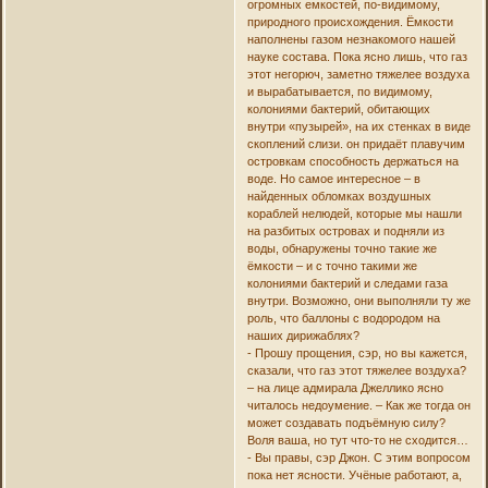
огромных емкостей, по-видимому,
природного происхождения. Ёмкости
наполнены газом незнакомого нашей
науке состава. Пока ясно лишь, что газ
этот негорюч, заметно тяжелее воздуха
и вырабатывается, по видимому,
колониями бактерий, обитающих
внутри «пузырей», на их стенках в виде
скоплений слизи. он придаёт плавучим
островкам способность держаться на
воде. Но самое интересное – в
найденных обломках воздушных
кораблей нелюдей, которые мы нашли
на разбитых островах и подняли из
воды, обнаружены точно такие же
ёмкости – и с точно такими же
колониями бактерий и следами газа
внутри. Возможно, они выполняли ту же
роль, что баллоны с водородом на
наших дирижаблях?
- Прошу прощения, сэр, но вы кажется,
сказали, что газ этот тяжелее воздуха?
– на лице адмирала Джеллико ясно
читалось недоумение. – Как же тогда он
может создавать подъёмную силу?
Воля ваша, но тут что-то не сходится…
- Вы правы, сэр Джон. С этим вопросом
пока нет ясности. Учёные работают, а,