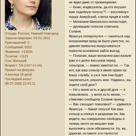
не ждал даже от провинциалки.
— Боже, мадмуазель, да кто внушил
вам подобную чепуху?! — воскликнул
герцог Анжуйский, слегка придя в себя.
— Монахини Шинонского монастыря,
— дрожащим голосом отвечала
Соланж.
Откуда:
Россия, Нижний Новгород
Франсуа поперхнулся — смеяться над
Зарегистрирован
: 03-01-2011
монахинями вряд ли было уместно, но
Приглашений:
0
давняя привычка выкручиваться
Сообщений:
8202
помогла мгновенно найти выход.
Уважение:
+13634
— Полагаю, ваши монахини рассказали
Позитив:
+1121
вам и о долге вассалов перед
Пол:
Женский
Возраст:
59
сеньором, — важно заметил он. — Так
[1967-03-08]
Провел на форуме:
вот, как ваш сеньор я имею право на
4 месяца 16 дней
вашу службу, а уж в чем она будет
Последний визит:
заключаться, решать мне. Надеюсь, вы
08-07-2026 22:43:21
знаете свой долг?
— Но у меня есть и другой долг — я
помолвлена... у меня есть жених, —
сбивчиво сообщила Соланж принцу.
— Вас смущает помолвка? — удивился
Франсуа. — Какая чепуха! Как ваш
сеньор и опекун я разрываю ее. Как
видите, вы совершенно свободны и
теперь ничто не мешает вам
выполнять свои обязанности. Ну, же,
дорогая, оставьте эти глупости!