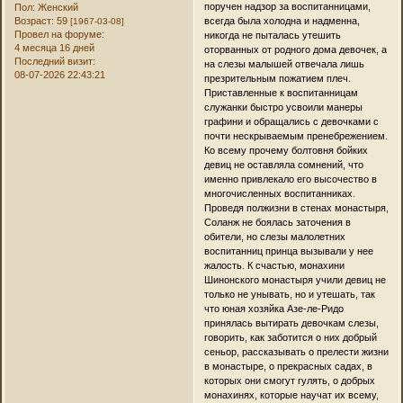
поручен надзор за воспитанницами,
Пол:
Женский
Возраст:
59
всегда была холодна и надменна,
[1967-03-08]
Провел на форуме:
никогда не пыталась утешить
4 месяца 16 дней
оторванных от родного дома девочек, а
Последний визит:
на слезы малышей отвечала лишь
08-07-2026 22:43:21
презрительным пожатием плеч.
Приставленные к воспитанницам
служанки быстро усвоили манеры
графини и обращались с девочками с
почти нескрываемым пренебрежением.
Ко всему прочему болтовня бойких
девиц не оставляла сомнений, что
именно привлекало его высочество в
многочисленных воспитанниках.
Проведя полжизни в стенах монастыря,
Соланж не боялась заточения в
обители, но слезы малолетних
воспитанниц принца вызывали у нее
жалость. К счастью, монахини
Шинонского монастыря учили девиц не
только не унывать, но и утешать, так
что юная хозяйка Азе-ле-Ридо
принялась вытирать девочкам слезы,
говорить, как заботится о них добрый
сеньор, рассказывать о прелести жизни
в монастыре, о прекрасных садах, в
которых они смогут гулять, о добрых
монахинях, которые научат их всему,