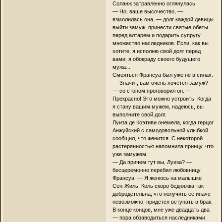
Соланж затравленно оглянулась.
— Но, ваше высочество, —
взмолилась она, — долг каждой девицы
выйти замуж, принести святые обеты
перед алтарем и подарить супругу
множество наследников. Если, как вы
хотите, я исполню свой долг перед
вами, я обокраду своего будущего
мужа...
Смеяться Франсуа был уже не в силах.
— Значит, вам очень хочется замуж?
— со стоном проговорил он. —
Прекрасно! Это можно устроить. Когда
я стану вашим мужем, надеюсь, вы
выполните свой долг.
Луиза де Коэтиви онемела, когда герцог
Анжуйский с самодовольной улыбкой
сообщил, что женится. С некоторой
растерянностью напомнила принцу, что
уже замужем.
— Да причем тут вы, Луиза? —
бесцеремонно перебил любовницу
Франсуа. — Я женюсь на малышке
Сен-Жиль. Коль скоро бедняжка так
добродетельна, что получить ее иначе
невозможно, придется вступать в брак.
В конце концов, мне уже двадцать два
— пора обзаводиться наследниками.