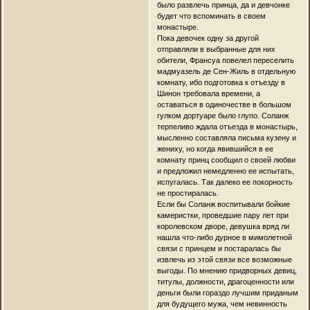
было развлечь принца, да и девчонке
будет что вспоминать в своем
монастыре.
Пока девочек одну за другой
отправляли в выбранные для них
обители, Франсуа повелел переселить
мадмуазель де Сен-Жиль в отдельную
комнату, ибо подготовка к отъезду в
Шинон требовала времени, а
оставаться в одиночестве в большом
гулком дортуаре было глупо. Соланж
терпеливо ждала отъезда в монастырь,
мысленно составляла письма кузену и
жениху, но когда явившийся в ее
комнату принц сообщил о своей любви
и предложил немедленно ее испытать,
испугалась. Так далеко ее покорность
не простиралась.
Если бы Соланж воспитывали бойкие
камеристки, проведшие пару лет при
королевском дворе, девушка вряд ли
нашла что-либо дурное в мимолетной
связи с принцем и постаралась бы
извлечь из этой связи все возможные
выгоды. По мнению придворных девиц,
титулы, должности, драгоценности или
деньги были гораздо лучшим приданым
для будущего мужа, чем невинность