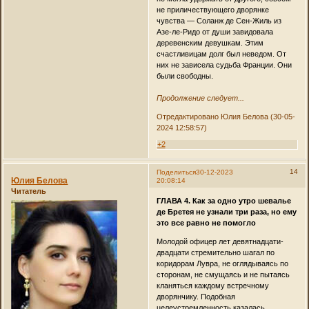
не приличествующего дворянке
чувства — Соланж де Сен-Жиль из
Азе-ле-Ридо от души завидовала
деревенским девушкам. Этим
счастливицам долг был неведом. От
них не зависела судьба Франции. Они
были свободны.
Продолжение следует...
Отредактировано Юлия Белова (30-05-
2024 12:58:57)
+2
14
Поделиться
30-12-2023
Юлия Белова
20:08:14
Читатель
ГЛАВА 4. Как за одно утро шевалье
де Бретея не узнали три раза, но ему
это все равно не помогло
Молодой офицер лет девятнадцати-
двадцати стремительно шагал по
коридорам Лувра, не оглядываясь по
сторонам, не смущаясь и не пытаясь
кланяться каждому встречному
дворянчику. Подобная
целеустремленность казалась