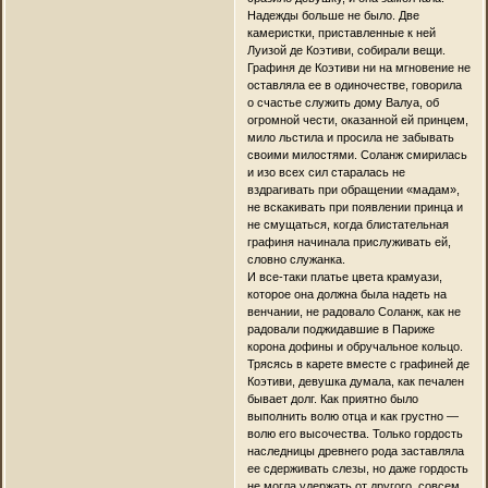
Надежды больше не было. Две
камеристки, приставленные к ней
Луизой де Коэтиви, собирали вещи.
Графиня де Коэтиви ни на мгновение не
оставляла ее в одиночестве, говорила
о счастье служить дому Валуа, об
огромной чести, оказанной ей принцем,
мило льстила и просила не забывать
своими милостями. Соланж смирилась
и изо всех сил старалась не
вздрагивать при обращении «мадам»,
не вскакивать при появлении принца и
не смущаться, когда блистательная
графиня начинала прислуживать ей,
словно служанка.
И все-таки платье цвета крамуази,
которое она должна была надеть на
венчании, не радовало Соланж, как не
радовали поджидавшие в Париже
корона дофины и обручальное кольцо.
Трясясь в карете вместе с графиней де
Коэтиви, девушка думала, как печален
бывает долг. Как приятно было
выполнить волю отца и как грустно —
волю его высочества. Только гордость
наследницы древнего рода заставляла
ее сдерживать слезы, но даже гордость
не могла удержать от другого, совсем