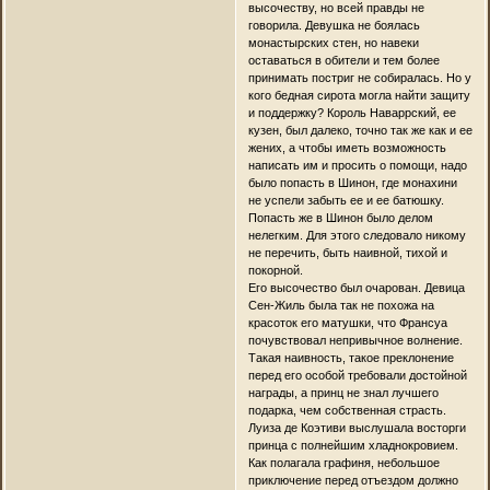
высочеству, но всей правды не
говорила. Девушка не боялась
монастырских стен, но навеки
оставаться в обители и тем более
принимать постриг не собиралась. Но у
кого бедная сирота могла найти защиту
и поддержку? Король Наваррский, ее
кузен, был далеко, точно так же как и ее
жених, а чтобы иметь возможность
написать им и просить о помощи, надо
было попасть в Шинон, где монахини
не успели забыть ее и ее батюшку.
Попасть же в Шинон было делом
нелегким. Для этого следовало никому
не перечить, быть наивной, тихой и
покорной.
Его высочество был очарован. Девица
Сен-Жиль была так не похожа на
красоток его матушки, что Франсуа
почувствовал непривычное волнение.
Такая наивность, такое преклонение
перед его особой требовали достойной
награды, а принц не знал лучшего
подарка, чем собственная страсть.
Луиза де Коэтиви выслушала восторги
принца с полнейшим хладнокровием.
Как полагала графиня, небольшое
приключение перед отъездом должно