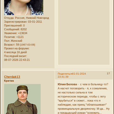
Откуда:
Россия, Нижний Новгород
Зарегистрирован
: 03-01-2011
Приглашений:
0
Сообщений:
8202
Уважение:
+13634
Позитив:
+1121
Пол:
Женский
Возраст:
59
[1967-03-08]
Провел на форуме:
4 месяца 16 дней
Последний визит:
08-07-2026 22:43:21
17
Поделиться
01-01-2024
Cherdak13
23:41:39
Критик
Юлия Белова
- с чем в больницу-то?
А насчет поговорить - я, к сожалению,
не настолько сильна в том
историческом периоде, чтобы с лету
"врубиться" в сюжет... пока что я
наблюдаю, как принц "облапошивает"
провинциальную дворяночку. М-да... Ну
и предыдущий роман "освежить...