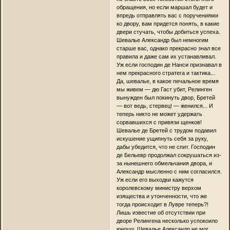
обращения, но если маршал будет и
впредь отправлять вас с поручениями
ко двору, вам придется понять, в какие
двери стучать, чтобы добиться успеха.
Шевалье Александр был немногим
старше вас, однако прекрасно знал все
правила и даже сам их устанавливал.
Уж если господин де Нанси признавал в
нем прекрасного стратега и тактика...
Да, шевалье, в какое печальное время
мы живем — дю Гаст убит, Релинген
вынужден был покинуть двор, Бретей
— вот ведь, стервец! — женился... И
теперь никто не может удержать
сорвавшихся с привязи щенков!
Шевалье де Бретей с трудом подавил
искушение ущипнуть себя за руку,
дабы убедится, что не спит. Господин
де Бельевр продолжал сокрушаться из-
за нынешнего обмельчания двора, и
Александр мысленно с ним согласился.
Уж если его выходки кажутся
королевскому министру верхом
изящества и утонченности, что же
тогда происходит в Лувре теперь?!
Лишь известие об отсутствии при
дворе Релингена несколько успокоило
юношу. Шевалье Александр не мог