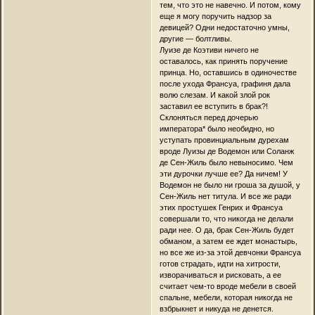
тем, что это не навечно. И потом, кому
еще я могу поручить надзор за
девицей? Одни недостаточно умны,
другие — болтливы.
Луизе де Коэтиви ничего не
оставалось, как принять поручение
принца. Но, оставшись в одиночестве
после ухода Франсуа, графиня дала
волю слезам. И какой злой рок
заставил ее вступить в брак?!
Склоняться перед дочерью
императора* было необидно, но
уступать провинциальным дурехам
вроде Луизы де Водемон или Соланж
де Сен-Жиль было невыносимо. Чем
эти дурочки лучше ее? Да ничем! У
Водемон не было ни гроша за душой, у
Сен-Жиль нет титула. И все же ради
этих простушек Генрих и Франсуа
совершали то, что никогда не делали
ради нее. О да, брак Сен-Жиль будет
обманом, а затем ее ждет монастырь,
но все же из-за этой девчонки Франсуа
готов страдать, идти на хитрости,
изворачиваться и рисковать, а ее
считает чем-то вроде мебели в своей
спальне, мебели, которая никогда не
взбрыкнет и никуда не денется.