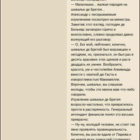
— Мальчишки... жалкая пародия на
шевалье де Бретея...
Александр с нескрываемым
изумлением посмотрел на министра.
Заметив этот взгляд, господин де
Бельевр заговорил горячо и
многословно, словно продолжал давно
волнующий его разговор:
— О, Бог мой, лейтенант, конечно,
шевалье де Бретей был мерзавцем и
негодяем, но, признаться, он был раз в
десять красивее этих щенков и раз в
двадцать их умнее. Вообразите,
красота, ум и честолюбие Алкивиада
вместе с хваткой дю Гаста и
изворотливостью Макиавелли.
Впрочем, шевалье, вы слишком
молоды, чтобы эти имена вам что-либо
говорили.
Изумление шевалье де Бретея
возросло настолько, что превратилось
прочти в растерянность. Генеральный
интендант финансов понял это весьма
превратно:
— Ну-ну, молодой человек, не стоит так
явно проявлять провинциальность.
Конечно, вы росли вдали от Парижа и
не знаете всех тонкостей столичного