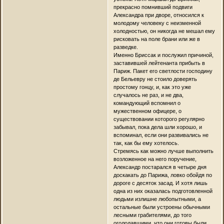
прекрасно помнивший подвиги
Александра при дворе, относился к
молодому человеку с неизменной
холодностью, он никогда не мешал ему
рисковать на поле брани или же в
разведке.
Именно Бриссак и послужил причиной,
заставившей лейтенанта прибыть в
Париж. Пакет его светлости господину
де Бельевру не стоило доверять
простому гонцу, и, как это уже
случалось не раз, и не два,
командующий вспомнил о
мужественном офицере, о
существовании которого регулярно
забывал, пока дела шли хорошо, и
вспоминал, если они развивались не
так, как бы ему хотелось.
Стремясь как можно лучше выполнить
возложенное на него поручение,
Александр постарался в четыре дня
доскакать до Парижа, ловко обойдя по
дороге с десяток засад. И хотя лишь
одна из них оказалась подготовленной
людьми излишне любопытными, а
остальные были устроены обычными
лесными грабителями, до того
оголодавшими, что они готовы были