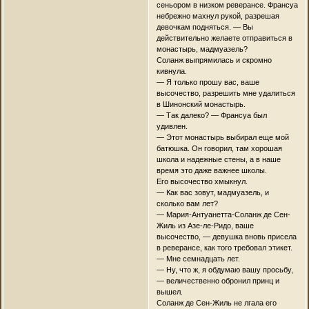
сеньором в низком реверансе. Франсуа
небрежно махнул рукой, разрешая
девочкам подняться. — Вы
действительно желаете отправиться в
монастырь, мадмуазель?
Соланж выпрямилась и скромно
кивнула.
— Я только прошу вас, ваше
высочество, разрешить мне удалиться
в Шинонский монастырь.
— Так далеко? — Франсуа был
удивлен.
— Этот монастырь выбирал еще мой
батюшка. Он говорил, там хорошая
школа и надежные стены, а в наше
время это даже важнее школы.
Его высочество хмыкнул.
— Как вас зовут, мадмуазель, и
сколько вам лет?
— Мария-Антуанетта-Соланж де Сен-
Жиль из Азе-ле-Ридо, ваше
высочество, — девушка вновь присела
в реверансе, как того требовал этикет.
— Мне семнадцать лет.
— Ну, что ж, я обдумаю вашу просьбу,
— величественно обронил принц и
вышел.
Соланж де Сен-Жиль не лгала его