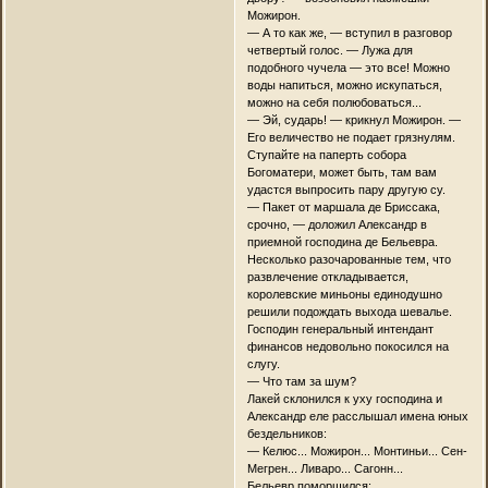
Можирон.
— А то как же, — вступил в разговор
четвертый голос. — Лужа для
подобного чучела — это все! Можно
воды напиться, можно искупаться,
можно на себя полюбоваться...
— Эй, сударь! — крикнул Можирон. —
Его величество не подает грязнулям.
Ступайте на паперть собора
Богоматери, может быть, там вам
удастся выпросить пару другую су.
— Пакет от маршала де Бриссака,
срочно, — доложил Александр в
приемной господина де Бельевра.
Несколько разочарованные тем, что
развлечение откладывается,
королевские миньоны единодушно
решили подождать выхода шевалье.
Господин генеральный интендант
финансов недовольно покосился на
слугу.
— Что там за шум?
Лакей склонился к уху господина и
Александр еле расслышал имена юных
бездельников:
— Келюс... Можирон... Монтиньи... Сен-
Мегрен... Ливаро... Сагонн...
Бельевр поморщился: