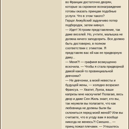
во Франции достаточно дворян,
которые за скромное вознаграждение
готовы оказать принцам подобные
услуги. Что в этом такого?
Герцог Анжуйский задумчиво потер
подбородок, затем кивнул.
— Идет! Устроим представление, так
даже веселей. Но, учтите, малышка не
должна ничего заподозрить. Все должно
быть достоверно, в полном
соответствии с этикетом. Я
представлю вас ей как ее придворную
даму...
— Меня?! — графиня возмущенно
вскочила. — Чтобы я стала придворной
дамой какой-то провинциальной
девчонки?
— Не девчонки, а моей невесты и
будущей жены, — холодно возразил
Франсуа. — Хватит, Луиза, ваши
капризы мне наскучили! Полагаю, весь
двор и даже Сен-Жиль знает, кто вы,
так неужели вы полагаете, что как
любовница не должны были бы
склониться перед моей женой? Или вы
считаете, что в угоду вам я вообще
никогда не женюсь?! Смешно... —
принц пожал плечами. — Утешьтесь