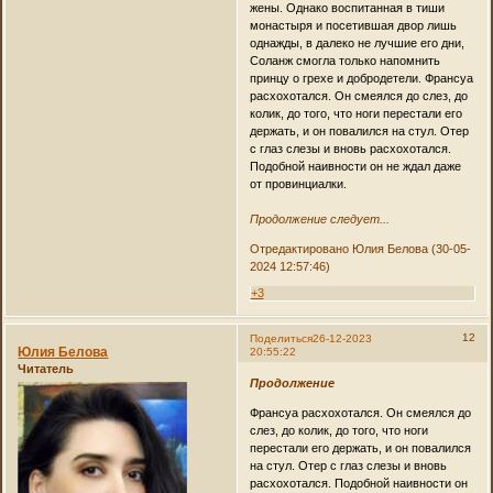
жены. Однако воспитанная в тиши
монастыря и посетившая двор лишь
однажды, в далеко не лучшие его дни,
Соланж смогла только напомнить
принцу о грехе и добродетели. Франсуа
расхохотался. Он смеялся до слез, до
колик, до того, что ноги перестали его
держать, и он повалился на стул. Отер
с глаз слезы и вновь расхохотался.
Подобной наивности он не ждал даже
от провинциалки.
Продолжение следует...
Отредактировано Юлия Белова (30-05-
2024 12:57:46)
+3
12
Поделиться
26-12-2023
Юлия Белова
20:55:22
Читатель
Продолжение
Франсуа расхохотался. Он смеялся до
слез, до колик, до того, что ноги
перестали его держать, и он повалился
на стул. Отер с глаз слезы и вновь
расхохотался. Подобной наивности он