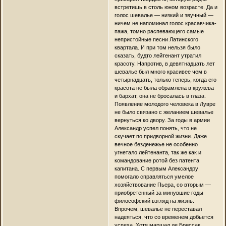
встретишь в столь юном возрасте. Да и
голос шевалье — низкий и звучный —
ничем не напоминал голос красавчика-
пажа, томно распевающего самые
непристойные песни Латинского
квартала. И при том нельзя было
сказать, будто лейтенант утратил
красоту. Напротив, в девятнадцать лет
шевалье был много красивее чем в
четырнадцать, только теперь, когда его
красота не была обрамлена в кружева
и бархат, она не бросалась в глаза.
Появление молодого человека в Лувре
не было связано с желанием шевалье
вернуться ко двору. За годы в армии
Александр успел понять, что не
скучает по придворной жизни. Даже
вечное безденежье не особенно
угнетало лейтенанта, так же как и
командование ротой без патента
капитана. С первым Александру
помогало справляться умелое
хозяйствование Пьера, со вторым —
приобретенный за минувшие годы
философский взгляд на жизнь.
Впрочем, шевалье не переставал
надеяться, что со временем добьется
успеха. Хотя маршал де Бриссак,