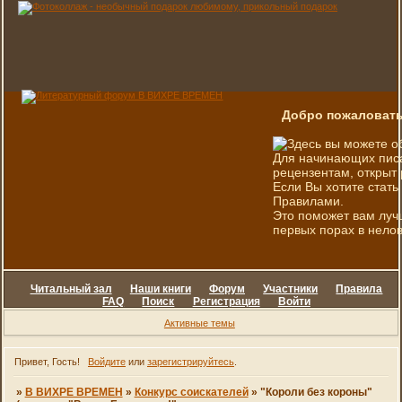
Добро пожаловать
Здесь вы можете о
Для начинающих писа
рецензентам, открыт 
Если Вы хотите стать
Правилами.
Это поможет вам луч
первых порах в нелов
Читальный зал
Наши книги
Форум
Участники
Правила
FAQ
Поиск
Регистрация
Войти
Активные темы
Привет, Гость!
Войдите
или
зарегистрируйтесь
.
»
В ВИХРЕ ВРЕМЕН
»
Конкурс соискателей
»
"Короли без короны"