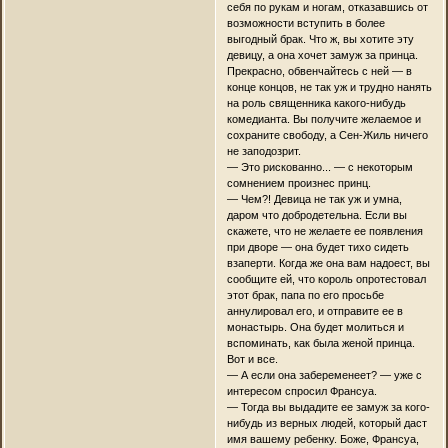
себя по рукам и ногам, отказавшись от
возможности вступить в более
выгодный брак. Что ж, вы хотите эту
девицу, а она хочет замуж за принца.
Прекрасно, обвенчайтесь с ней — в
конце концов, не так уж и трудно нанять
на роль священника какого-нибудь
комедианта. Вы получите желаемое и
сохраните свободу, а Сен-Жиль ничего
не заподозрит.
— Это рискованно... — с некоторым
сомнением произнес принц.
— Чем?! Девица не так уж и умна,
даром что добродетельна. Если вы
скажете, что не желаете ее появления
при дворе — она будет тихо сидеть
взаперти. Когда же она вам надоест, вы
сообщите ей, что король опротестовал
этот брак, папа по его просьбе
аннулировал его, и отправите ее в
монастырь. Она будет молиться и
вспоминать, как была женой принца.
Вот и все.
— А если она забеременеет? — уже с
интересом спросил Франсуа.
— Тогда вы выдадите ее замуж за кого-
нибудь из верных людей, который даст
имя вашему ребенку. Боже, Франсуа,