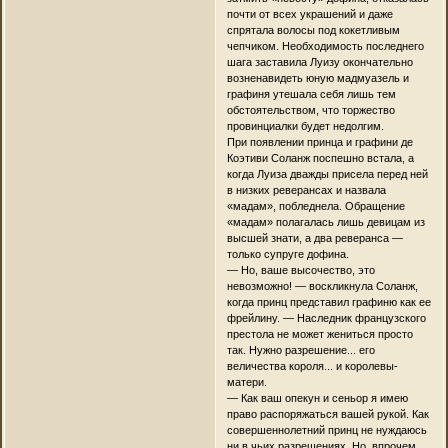
почти от всех украшений и даже
спрятала волосы под кокетливым
чепчиком. Необходимость последнего
шага заставила Луизу окончательно
возненавидеть юную мадмуазель и
графиня утешала себя лишь тем
обстоятельством, что торжество
провинциалки будет недолгим.
При появлении принца и графини де
Коэтиви Соланж поспешно встала, а
когда Луиза дважды присела перед ней
в низких реверансах и назвала
«мадам», побледнела. Обращение
«мадам» полагалась лишь девицам из
высшей знати, а два реверанса —
только супруге дофина.
— Но, ваше высочество, это
невозможно! — воскликнула Соланж,
когда принц представил графиню как ее
фрейлину. — Наследник французского
престола не может жениться просто
так. Нужно разрешение... его
величества короля... и королевы-
матери.
— Как ваш опекун и сеньор я имею
право распоряжаться вашей рукой. Как
совершеннолетний принц не нуждаюсь
ни в чьих разрешениях. Но, впрочем,