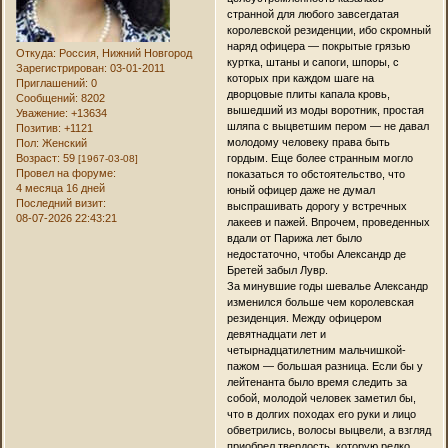
странной для любого завсегдатая
королевской резиденции, ибо скромный
наряд офицера — покрытые грязью
Откуда:
Россия, Нижний Новгород
куртка, штаны и сапоги, шпоры, с
Зарегистрирован
: 03-01-2011
которых при каждом шаге на
Приглашений:
0
дворцовые плиты капала кровь,
Сообщений:
8202
вышедший из моды воротник, простая
Уважение:
+13634
шляпа с выцветшим пером — не давал
Позитив:
+1121
молодому человеку права быть
Пол:
Женский
Возраст:
59
гордым. Еще более странным могло
[1967-03-08]
Провел на форуме:
показаться то обстоятельство, что
4 месяца 16 дней
юный офицер даже не думал
Последний визит:
выспрашивать дорогу у встречных
08-07-2026 22:43:21
лакеев и пажей. Впрочем, проведенных
вдали от Парижа лет было
недостаточно, чтобы Александр де
Бретей забыл Лувр.
За минувшие годы шевалье Александр
изменился больше чем королевская
резиденция. Между офицером
девятнадцати лет и
четырнадцатилетним мальчишкой-
пажом — большая разница. Если бы у
лейтенанта было время следить за
собой, молодой человек заметил бы,
что в долгих походах его руки и лицо
обветрились, волосы выцвели, а взгляд
приобрел твердость, которую редко