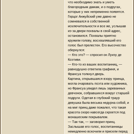
что необходимо знать и уметь
благородным дамам, и о подругах,
которые у них непременно появятся.
Герцог Анжуйский уже давно не
сомневался в собственной
исключительности и все же, услышав
из-за двери похвалы в свой адрес,
остановился. Похвалы приятно
кружили голову, восхвалявший его
голос был прелестен. Его высочество
обернулся:
— Кто это? — спросил он Луизу де
Коэтиви.
— Кто-то из ваших воспитанниц, —
равнодушно ответила графиня, и
Франсуа толкнул дверь.
Картина, открывшаяся взору принца,
могла очаровать поэта или художника,
но Франсуа увидел лишь зареванных
девчонок, собравшихся вокруг старшей
подруги. Одетая в глубокий траур
девушка была весьма недурна собой, и
на миг принц даже пожалел, что такая
красота скоро навсегда скроется под
монашеским покрывалом.
— Так-так, — заговорил принц.
Заслышав его голос, воспитанницы
немедленно вскочили и присели перед