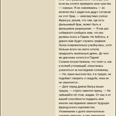
если вы хотите проверить мои чувства
— хорошо. Я не сомневаюсь — их
величества с радостью дадут согласие
на этот брак, — невозмутимо солгал
Франсуа, решив, что там, где есть
фальшивый брак, может быть и
фальшивое разрешение. — Я как раз
собирался сообщить вам, что мы
должны ехать в Париж. Не бойтесь, в
дороге вам будет служить графиня.
Луиза очаровательно улыбнулась, хотя
больше всего на свете хотела
придушить маленькую дрянь. До чего
же девчонке хочется в Париж!
Соланж почувствовала, что тонет и, как
и всякий утопающий, попыталась
ухватиться за последнюю соломинку.
— Но, ваше высочество, я в трауре, не
подобает говорить о свадьбе, пока он
не закончится...
— Долг перед домом Валуа выше
траура, — строго заметил принц. — Не
забывайте об этом, мадам. От вас и от
вашей способности подарить мне
многих наследников зависит будущее
французского королевства.
Упоминание о долге окончательно
сразило девушку, и она замолчала.