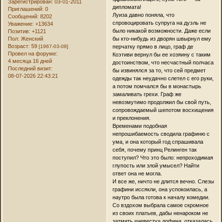
Зарегистрирован
: 03-01-2011
дипломата!
Приглашений:
0
Луиза давно поняла, что
Сообщений:
8202
спровоцировать супруга на дуэль не
Уважение:
+13634
было никакой возможности. Даже если
Позитив:
+1121
бы кто-нибудь из дворян швырнул ему
Пол:
Женский
Возраст:
59
перчатку прямо в лицо, граф де
[1967-03-08]
Провел на форуме:
Коэтиви вернул бы ее хозяину с таким
4 месяца 16 дней
достоинством, что несчастный полчаса
Последний визит:
бы извинялся за то, что сей предмет
08-07-2026 22:43:21
одежды так неудачно слетел с его руки,
а потом помчался бы в монастырь
замаливать грехи. Граф же
невозмутимо продолжил бы свой путь,
сопровождаемый шепотом восхищения
и преклонения.
Временами подобная
непрошибаемость сводила графиню с
ума, и она который год спрашивала
себя, почему принц Релинген так
поступил? Что это было: непроходимая
глупость или злой умысел? Найти
ответ она не могла.
И все же, ничто не длится вечно. Слезы
графини иссякли, она успокоилась, а
наутро была готова к началу комедии.
Со вздохом выбрала самое скромное
из своих платьев, дабы ненароком не
затмить «невесту» дофина, отказалась