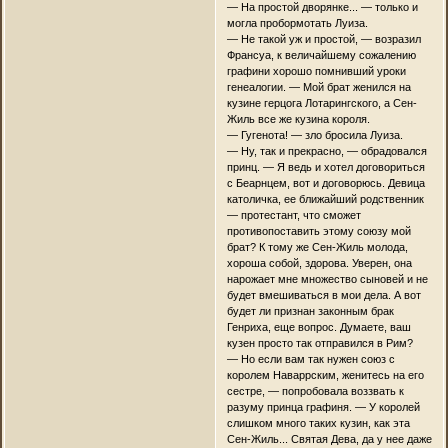
— На простой дворянке... — только и
могла пробормотать Луиза.
— Не такой уж и простой, — возразил
Франсуа, к величайшему сожалению
графини хорошо помнивший уроки
генеалогии. — Мой брат женился на
кузине герцога Лотарингского, а Сен-
Жиль все же кузина короля.
— Гугенота! — зло бросила Луиза.
— Ну, так и прекрасно, — обрадовался
принц. — Я ведь и хотел договориться
с Беарнцем, вот и договорюсь. Девица
католичка, ее ближайший родственник
— протестант, что сможет
противопоставить этому союзу мой
брат? К тому же Сен-Жиль молода,
хороша собой, здорова. Уверен, она
нарожает мне множество сыновей и не
будет вмешиваться в мои дела. А вот
будет ли признан законным брак
Генриха, еще вопрос. Думаете, ваш
кузен просто так отправился в Рим?
— Но если вам так нужен союз с
королем Наваррским, женитесь на его
сестре, — попробовала воззвать к
разуму принца графиня. — У королей
слишком много таких кузин, как эта
Сен-Жиль... Святая Дева, да у нее даже