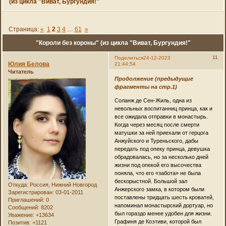
(из цикла "Виват, Бургундия!"
Страница:
«
1
2
3
4
…
61
»
"Короли без короны" (из цикла "Виват, Бургундия!"
11
Поделиться
24-12-2023
Юлия Белова
21:44:54
Читатель
Продолжение (предыдущие
фрагменты на стр.1)
Соланж де Сен-Жиль, одна из
невольных воспитанниц принца, как и
все ожидала отправки в монастырь.
Когда через месяц после смерти
матушки за ней приехали от герцога
Анжуйского и Туреньского, дабы
передать под опеку принца, девушка
обрадовалась, но за несколько дней
жизни под опекой его высочества
поняла, что его «забота» не была
бескорыстной. Большой зал
Откуда:
Россия, Нижний Новгород
Анжерского замка, в котором были
Зарегистрирован
: 03-01-2011
поставлены тридцать шесть кроватей,
Приглашений:
0
напоминал монастырский дортуар, но
Сообщений:
8202
был гораздо менее удобен для жизни.
Уважение:
+13634
Графиня де Коэтиви, которой был
Позитив:
+1121