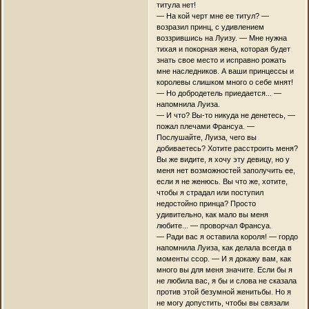
титула нет!
— На кой черт мне ее титул? —
возразил принц, с удивлением
воззрившись на Луизу. — Мне нужна
тихая и покорная жена, которая будет
знать свое место и исправно рожать
мне наследников. А ваши принцессы и
королевы слишком много о себе мнят!
— Но добродетель приедается... —
напомнила Луиза.
— И что? Вы-то никуда не денетесь, —
пожал плечами Франсуа. —
Послушайте, Луиза, чего вы
добиваетесь? Хотите расстроить меня?
Вы же видите, я хочу эту девицу, но у
меня нет возможностей заполучить ее,
если я не женюсь. Вы что же, хотите,
чтобы я страдал или поступил
недостойно принца? Просто
удивительно, как мало вы меня
любите... — проворчал Франсуа.
— Ради вас я оставила короля! — гордо
напомнила Луиза, как делала всегда в
моменты ссор. — И я докажу вам, как
много вы для меня значите. Если бы я
не любила вас, я бы и слова не сказала
против этой безумной женитьбы. Но я
не могу допустить, чтобы вы связали