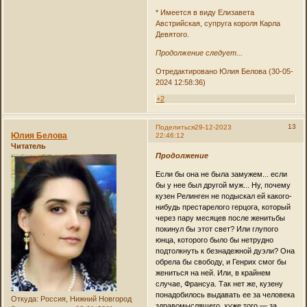
* Имеется в виду Елизавета
Австрийская, супруга короля Карла
Девятого.
Продолжение следует...
Отредактировано Юлия Белова (30-05-
2024 12:58:36)
+2
13
Поделиться
29-12-2023
Юлия Белова
22:46:12
Читатель
Продолжение
Если бы она не была замужем... если
бы у нее был другой муж... Ну, почему
кузен Релинген не подыскал ей какого-
нибудь престарелого герцога, который
через пару месяцев после женитьбы
покинул бы этот свет? Или глупого
юнца, которого было бы нетрудно
подтолкнуть к безнадежной дуэли? Она
обрела бы свободу, и Генрих смог бы
жениться на ней. Или, в крайнем
случае, Франсуа. Так нет же, кузену
понадобилось выдавать ее за человека
Откуда:
Россия, Нижний Новгород
здравомыслящего, хуже того — за