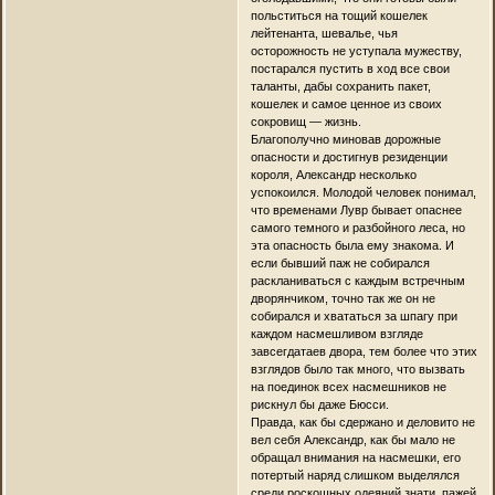
польститься на тощий кошелек
лейтенанта, шевалье, чья
осторожность не уступала мужеству,
постарался пустить в ход все свои
таланты, дабы сохранить пакет,
кошелек и самое ценное из своих
сокровищ — жизнь.
Благополучно миновав дорожные
опасности и достигнув резиденции
короля, Александр несколько
успокоился. Молодой человек понимал,
что временами Лувр бывает опаснее
самого темного и разбойного леса, но
эта опасность была ему знакома. И
если бывший паж не собирался
раскланиваться с каждым встречным
дворянчиком, точно так же он не
собирался и хвататься за шпагу при
каждом насмешливом взгляде
завсегдатаев двора, тем более что этих
взглядов было так много, что вызвать
на поединок всех насмешников не
рискнул бы даже Бюсси.
Правда, как бы сдержано и деловито не
вел себя Александр, как бы мало не
обращал внимания на насмешки, его
потертый наряд слишком выделялся
среди роскошных одеяний знати, пажей