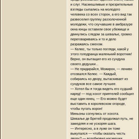
и слуг. Насмешливые и презрительные
взгляды сыпались на молодого
человека со всех сторон, а его вид так
развеселил группку раззолоченной
молодежи, что скучавшие в амбразуре
окна юнцы оставили свое убежище и
двинулись следом за шевалье, громко
переговариваясь и то и дело
разражаясь смехом.
— Келюс, ты только погляди, какой у
этого голодранца маленький воротник!
Верно, он вытащил его из сундука
своего дедушки...
— Не придирайся, Можирон, — лениво
отозвался Келюс. — Каждый,
собираясь ко двору, вытаскивает из
сундуков все самое лучшее.
— Хотел бы я тогда видеть его худший
наряд! — под хохот приятелей сообщил
еще один юнец. — Его можно будет
выставить в королевском огороде,
чтобы пугать ворон!
Миньоны согнулись от хохота.
Шевалье де Бретей продолжал путь, не
замедляя и не ускоряя шага.
— Интересно, а в луже он тоже
выкупался — чтобы оказать честь
двору? — возобновил насмешки