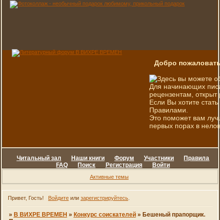
Добро пожаловать
Здесь вы можете о
Для начинающих писа
рецензентам, открыт 
Если Вы хотите стать
Правилами.
Это поможет вам луч
первых порах в нелов
Читальный зал
Наши книги
Форум
Участники
Правила
FAQ
Поиск
Регистрация
Войти
Активные темы
Привет, Гость!
Войдите
или
зарегистрируйтесь
.
»
В ВИХРЕ ВРЕМЕН
»
Конкурс соискателей
»
Бешеный прапорщик.