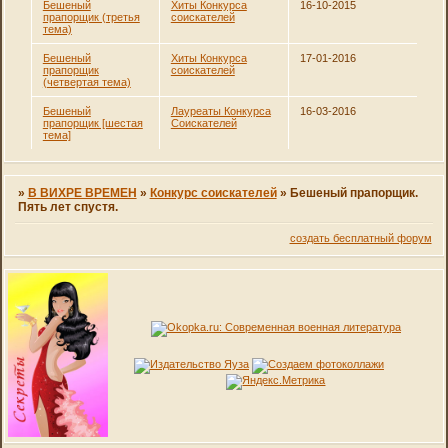
Бешеный
Хиты Конкурса
16-10-2015
прапорщик (третья
соискателей
тема)
Бешеный
Хиты Конкурса
17-01-2016
прапорщик
соискателей
(четвертая тема)
Бешеный
Лауреаты Конкурса
16-03-2016
прапорщик [шестая
Соискателей
тема]
»
В ВИХРЕ ВРЕМЕН
»
Конкурс соискателей
»
Бешеный прапорщик.
Пять лет спустя.
создать бесплатный форум