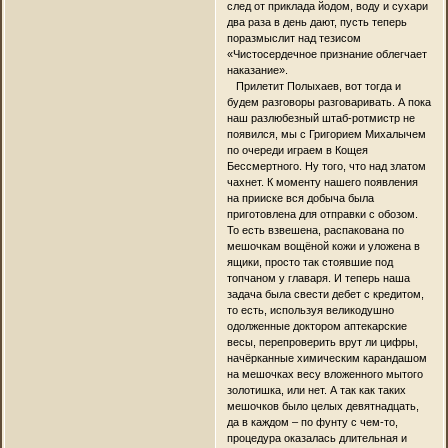
след от приклада йодом, воду и сухари
два раза в день дают, пусть теперь
поразмыслит над тезисом
«Чистосердечное признание облегчает
наказание».
Прилетит Полыхаев, вот тогда и
будем разговоры разговаривать. А пока
наш разлюбезный штаб-ротмистр не
появился, мы с Григорием Михалычем
по очереди играем в Кощея
Бессмертного. Ну того, что над златом
чахнет. К моменту нашего появления
на прииске вся добыча была
приготовлена для отправки с обозом.
То есть взвешена, распакована по
мешочкам вощёной кожи и уложена в
ящики, просто так стоявшие под
топчаном у главаря. И теперь наша
задача была свести дебет с кредитом,
то есть, используя великодушно
одолженные доктором аптекарские
весы, перепроверить врут ли цифры,
начёрканные химическим карандашом
на мешочках весу вложенного мытого
золотишка, или нет. А так как таких
мешочков было целых девятнадцать,
да в каждом – по фунту с чем-то,
процедура оказалась длительная и