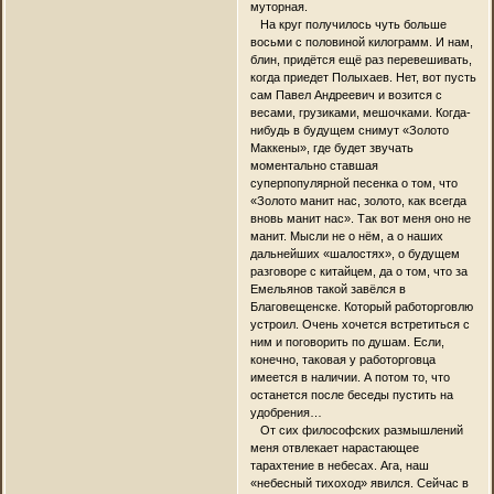
муторная.
На круг получилось чуть больше
восьми с половиной килограмм. И нам,
блин, придётся ещё раз перевешивать,
когда приедет Полыхаев. Нет, вот пусть
сам Павел Андреевич и возится с
весами, грузиками, мешочками. Когда-
нибудь в будущем снимут «Золото
Маккены», где будет звучать
моментально ставшая
суперпопулярной песенка о том, что
«Золото манит нас, золото, как всегда
вновь манит нас». Так вот меня оно не
манит. Мысли не о нём, а о наших
дальнейших «шалостях», о будущем
разговоре с китайцем, да о том, что за
Емельянов такой завёлся в
Благовещенске. Который работорговлю
устроил. Очень хочется встретиться с
ним и поговорить по душам. Если,
конечно, таковая у работорговца
имеется в наличии. А потом то, что
останется после беседы пустить на
удобрения…
От сих философских размышлений
меня отвлекает нарастающее
тарахтение в небесах. Ага, наш
«небесный тихоход» явился. Сейчас в