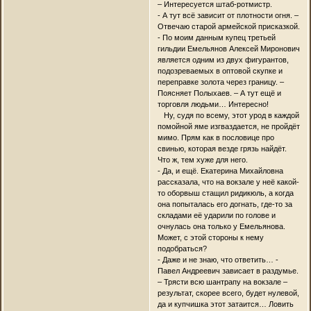
– Интересуется штаб-ротмистр.
- А тут всё зависит от плотности огня. –
Отвечаю старой армейской присказкой.
- По моим данным купец третьей
гильдии Емельянов Алексей Миронович
является одним из двух фигурантов,
подозреваемых в оптовой скупке и
переправке золота через границу. –
Поясняет Полыхаев. – А тут ещё и
торговля людьми… Интересно!
Ну, судя по всему, этот урод в каждой
помойной яме изгваздается, не пройдёт
мимо. Прям как в пословице про
свинью, которая везде грязь найдёт.
Что ж, тем хуже для него.
- Да, и ещё. Екатерина Михайловна
рассказала, что на вокзале у неё какой-
то оборвыш стащил ридикюль, а когда
она попыталась его догнать, где-то за
складами её ударили по голове и
очнулась она только у Емельянова.
Может, с этой стороны к нему
подобраться?
- Даже и не знаю, что ответить… -
Павел Андреевич зависает в раздумье.
– Трясти всю шантрапу на вокзале –
результат, скорее всего, будет нулевой,
да и купчишка этот затаится… Ловить