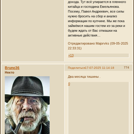
дохода. Тут всё упирается в пленного
китайца и господина Емельянова.
Посему, Павел Андреевич, все силы
нужно бросить на сбор и анализ
информации по купчине. Мы же пока
займёмся нашим гостем из-за реки и
будем ждать от Вас отмашки на
активные действия…
Отредактировано Majorvks (09-05-2025
22:33:31)
+13
Bruno36
774
Поделиться
17-07-2025 11:14:18
Некто
Два месяца тишины .
0