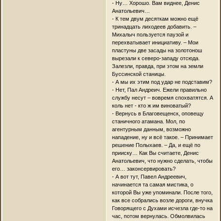
- Ну… Хорошо. Вам виднее, Денис
Анатольевич…
- К тем двум десяткам можно ещё
тринадцать лиходеев добавить. –
Михалыч пользуется паузой и
перехватывает инициативу. – Мои
пластуны две засады на золотонош
вырезали к северо-западу отсюда.
Залезли, правда, при этом на земли
Буссинской станицы.
- А мы их этим под удар не подставим?
- Нет, Пал Андреич. Ежели правильно
службу несут – вовремя спохватятся. А
коль нет - кто ж им виноватый?
- Вернусь в Благовещенск, оповещу
станичного атамана. Мол, по
агентурным данным, возможно
нападение, ну и всё такое. – Принимает
решение Полыхаев. – Да, и ещё по
прииску… Как Вы считаете, Денис
Анатольевич, что нужно сделать, чтобы
его… законсервировать?
- А вот тут, Павел Андреевич,
начинается та самая мистика, о
которой Вы уже упоминали. После того,
как все собрались возле дороги, внучка
Говорящего с Духами исчезла где-то на
час, потом вернулась. Обмолвилась