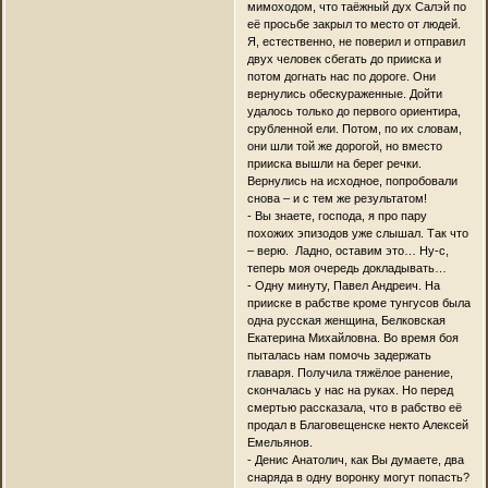
мимоходом, что таёжный дух Салэй по
её просьбе закрыл то место от людей.
Я, естественно, не поверил и отправил
двух человек сбегать до прииска и
потом догнать нас по дороге. Они
вернулись обескураженные. Дойти
удалось только до первого ориентира,
срубленной ели. Потом, по их словам,
они шли той же дорогой, но вместо
прииска вышли на берег речки.
Вернулись на исходное, попробовали
снова – и с тем же результатом!
- Вы знаете, господа, я про пару
похожих эпизодов уже слышал. Так что
– верю. Ладно, оставим это… Ну-с,
теперь моя очередь докладывать…
- Одну минуту, Павел Андреич. На
прииске в рабстве кроме тунгусов была
одна русская женщина, Белковская
Екатерина Михайловна. Во время боя
пыталась нам помочь задержать
главаря. Получила тяжёлое ранение,
скончалась у нас на руках. Но перед
смертью рассказала, что в рабство её
продал в Благовещенске некто Алексей
Емельянов.
- Денис Анатолич, как Вы думаете, два
снаряда в одну воронку могут попасть?