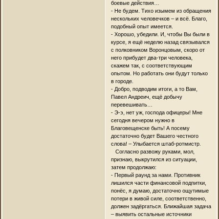
боевые действия…
- Не будем. Тихо изымем из обращения
нескольких человечков – и всё. Благо,
подобный опыт имеется.
- Хорошо, убедили. И, чтобы Вы были в
курсе, я ещё неделю назад связывался
с полковником Воронцовым, скоро от
него прибудет два-три человека,
скажем так, с соответствующим
опытом. Но работать они будут только
в городе.
- Добро, подводим итоги, а то Вам,
Павел Андреич, ещё добычу
перевешивать…
- Э-э, нет уж, господа офицеры! Мне
сегодня вечером нужно в
Благовещенске быть! А посему
достаточно будет Вашего честного
слова! – Улыбается штаб-ротмистр.
Согласно развожу руками, мол,
признаю, выкрутился из ситуации,
затем продолжаю:
- Первый раунд за нами. Противник
лишился части финансовой подпитки,
понёс, я думаю, достаточно ощутимые
потери в живой силе, соответственно,
должен задёргаться. Ближайшая задача
– выявить остальные источники