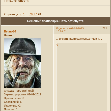
Пять лет спустя.
Страница:
«
1
…
76
77
78
Бешеный прапорщик. Пять лет спустя.
771
Поделиться
01-04-2025
Bruno36
15:28:51
Некто
....и опять полтора месяца тишины .
0
Откуда:
Пермский край
Зарегистрирован
: 02-09-2019
Приглашений:
0
Сообщений:
6
Уважение:
+2
Позитив:
0