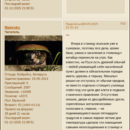
Последний визит:
01-12-2025 21:08:51
773
Поделиться
09-05-2025
Majorvks
22:31:34
Читатель
***
Вчера в станицу въехали уже в
сумерках, поэтому все дела, кроме
бани, ужина и заселения в «темницу»
китайца перенесли на утро. Как
известно, на Руси есть древний обычай
– любой уважающий себя населённый
пункт должен в обязательном порядке
Откуда:
Бобруйск, Беларусь
иметь церковь и тюрьму. Михалыч
Зарегистрирован
: 23-05-2014
решил не отступать от обычая предков,
Приглашений:
0
но вместо отдельно стоящего узилища
Сообщений:
2587
отвёл под эти цели две клети в подвале
Уважение:
+10495
станичного правления. Отсутствие
Позитив:
+4373
окошек, двери из двухдюймовых досок,
Пол:
Мужской
скреплённых металлическими
Возраст:
61
[1965-03-22]
полосами и, главное, – не
Провел на форуме:
поднимающаяся выше пятнадцати
28 дней 11 часов
Последний визит:
градусов в самые жаркие летние дни
01-12-2025 21:08:51
температура сделали эти помещения
самыми непосещаемыми в станице и