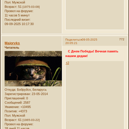
Пол:
Мужской
Возраст:
51
[1975-03-08]
Провел на форуме:
11 часов 5 минут
Последний визит:
09-09-2025 10:17:30
772
Поделиться
09-05-2025
Majorvks
20:05:21
Читатель
С Днем Победы! Вечная память
нашим дедам!
+2
Откуда:
Бобруйск, Беларусь
Зарегистрирован
: 23-05-2014
Приглашений:
0
Сообщений:
2587
Уважение:
+10495
Позитив:
+4373
Пол:
Мужской
Возраст:
61
[1965-03-22]
Провел на форуме:
28 дней 11 часов