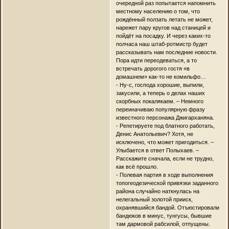
очередной раз попытается напомнить
местному населению о том, что
рождённый ползать летать не может,
нарежет пару кругов над станицей и
пойдёт на посадку. И через каких-то
полчаса наш штаб-ротмистр будет
рассказывать нам последние новости.
Пора идти переодеваться, а то
встречать дорогого гостя «в
домашнем» как-то не комильфо…
- Ну-с, господа хорошие, выпили,
закусили, а теперь о делах наших
скорбных покалякаем. – Немного
переиначиваю популярную фразу
известного персонажа Джигарханяна.
- Репетируете под блатного работать,
Денис Анатольевич? Хотя, не
исключено, что может пригодиться. –
Улыбается в ответ Полыхаев. –
Расскажите сначала, если не трудно,
как всё прошло.
- Полевая партия в ходе выполнения
топогеодезической привязки заданного
района случайно наткнулась на
нелегальный золотой прииск,
охранявшийся бандой. Отъюстировали
бандюков в минус, тунгусы, бывшие
там дармовой рабсилой, отпущены.