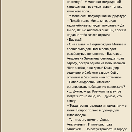
на живца?.. У меня нет подходящей
кандидатуры, все «контакты» только
мужского пола…
- У меня есть подходящая кандидатура.
– Подаёт голос Михалыч и, видя
недоумённые взгляды, поясняет. – Да
ты её, Денис Анатолич знаешь, совсем
недавно тебе глазки строила.
- Васька?!
- Она самая. – Подтверждает Митяев и
специально для Полыхаева даёт
развёрнутые пояснения. - Василиса
Андреевна Замятина, семнадцати лет
отроду, сестра одного из моих казаков.
Чёрт в юбке, а не девка! Командир
отдельного бабского взводу, бой с
оружием и без оного – на «отлично».
- Павел Андреевич, сможете
организовать наблюдение на вокзале?
- … Думаю – да. Кое-кого из агентов
могут знать в лицо, но… Думаю, что
смогу.
– Тогда группы захвата и прикрытия – с
меня. Вопрос только в одежде для
«маскарада».
- Тут я смогу помочь, Денис
Анатольевич. И полицию тоже
отвлечём… Но вот устраивать в городе