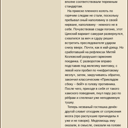
вполне соответствовали тюремным
стандартам.
На прииске пленного колоть по
горячим следам не стали, поскольку
пребывал оный наполовину в своей
нирване, наполовину - немного не в
себе. Почувствовав сзади погоню, этот
Цинский вариант самурая развернулся,
схватился за меч и сдуру решил
встретить преследователя ударом
снизу вверх. Почти, как в иай-дзюцу. Но
сработавший на рефлексах Митяй
Козловский разрушил гармонию
поединка. С разворотом вправо
подставив под железяку винтовку, с
левой ноги пробил по «нефритовому
жезлу», затем, закручиваясь обратно,
закончил классическим «Прикладом
сбоку – бей!» в голову противника.
После чего, приходя в себя от такого
хамского поведения, пнул пару раз по
рёбрам и спеленал уже неподвижную
тушку.
Теперь незваный гостюшка денёк-
другой словит отходняк от сотрясения
мозга (про распухшие причиндалы я
уже и не говорю). Медпомощь ему
оказали, в смысле, смазали на голове