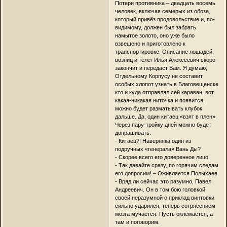
Потери противника – двадцать восемь
человек, включая семерых из обоза,
который привёз продовольствие и, по-
видимому, должен был забрать
намытое золото, оно уже было
взвешено и приготовлено к
транспортировке. Описание лошадей,
возниц и телег Илья Алексеевич скоро
закончит и передаст Вам. Я думаю,
Отдельному Корпусу не составит
особых хлопот узнать в Благовещенске
кто и куда отправлял сей караван, вот
какая-никакая ниточка и появится,
можно будет разматывать клубок
дальше. Да, один китаец «взят в плен».
Через пару-тройку дней можно будет
допрашивать.
- Китаец?! Наверняка один из
подручных «генерала» Вань Ды?
- Скорее всего его доверенное лицо.
- Так давайте сразу, по горячим следам
его допросим! – Оживляется Полыхаев.
- Вряд ли сейчас это разумно, Павел
Андреевич. Он в том бою головкой
своей неразумной о приклад винтовки
сильно ударился, теперь сотрясением
мозга мучается. Пусть оклемается, а
там и поговорим.