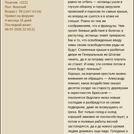
равно не отбить — испанцы ушли в
Позитив:
+1121
глухую оборону и город загрузили
Пол:
Женский
Возраст:
59
провизией и порохом по самые крыши,
[1967-03-08]
Провел на форуме:
но вперед не суются и в атаки не
4 месяца 16 дней
спешат. Ровно по тем же
Последний визит:
соображениям, что и французы. Чем
08-07-2026 22:43:21
грозят боевые действия в болотах в
распутицу, испанцы знают прекрасно.
Как и то, что освобожденные ввиду
зимы своим освободителям рады не
будут. Спаленные крыши и разбитые
двери не Генеральным же Штатам
чинить, да и за потраву никто платить
не станет. И кому эти селяне потом в
итоге будут лояльны?
Хорошо, на ворчание крестьян можно
внимания не обращать — Александр
помнил, какое воздействие оказал
десяток солдат на старосту деревушки
в окрестностях Брюсселя —
поклонятся бедолаги низко новым
господам и разбредутся по своим
подворьям, даже не возмущаясь от
греха. Вот только голод и холод
хорошей зимовке не поспособствует, а
потом и полевые работы весной
застопорятся, да и до нового урожая
людям доживать еще надо. Голодные и