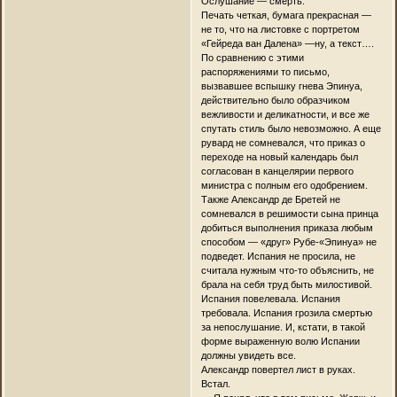
Ослушание — смерть.
Печать четкая, бумага прекрасная —
не то, что на листовке с портретом
«Гейреда ван Далена» —ну, а текст….
По сравнению с этими
распоряжениями то письмо,
вызвавшее вспышку гнева Эпинуа,
действительно было образчиком
вежливости и деликатности, и все же
спутать стиль было невозможно. А еще
рувард не сомневался, что приказ о
переходе на новый календарь был
согласован в канцелярии первого
министра с полным его одобрением.
Также Александр де Бретей не
сомневался в решимости сына принца
добиться выполнения приказа любым
способом — «друг» Рубе-«Эпинуа» не
подведет. Испания не просила, не
считала нужным что-то объяснить, не
брала на себя труд быть милостивой.
Испания повелевала. Испания
требовала. Испания грозила смертью
за непослушание. И, кстати, в такой
форме выраженную волю Испании
должны увидеть все.
Александр повертел лист в руках.
Встал.