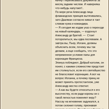
начнут переписывать документы за
месяц задним числом. И наверняка
что-нибудь напутают!..
По мере речи Александр лица
фламандских принцев вытягивались,
зато Даалман согласно кивал в такт
словам кума и командира.
— Я сегодня же издам указ о переходе
на новый календарь, — вздохнул
Александр де Бретей. — Стоит
поторопиться, мы едва поспеваем. А
завтра вы, Пьер, Иоганн, должны
объяснить всем, почему мы так
делаем, а еще сообщить, что это
непременное условие папы для
коронации Франциска.
Эпинуа побледнел. Добрый католик, он
понял, с какими сложностям предстоит
им столкнуться, если его святейшество
не благословит коронацию. А вот на
вопрос Иоганна, а почему принц не
может принять протестантизм, уже
Александр жестко ответил:
— А как вы будете относиться к его
высочеству, если ради короны он с
такой легкостью поменяет веру?
Нассау на мгновение задумался, а
потом склонил голову, признавая