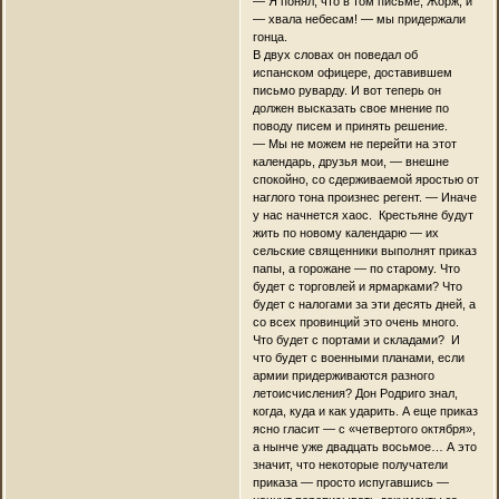
— Я понял, что в том письме, Жорж, и
— хвала небесам! — мы придержали
гонца.
В двух словах он поведал об
испанском офицере, доставившем
письмо руварду. И вот теперь он
должен высказать свое мнение по
поводу писем и принять решение.
— Мы не можем не перейти на этот
календарь, друзья мои, — внешне
спокойно, со сдерживаемой яростью от
наглого тона произнес регент. — Иначе
у нас начнется хаос. Крестьяне будут
жить по новому календарю — их
сельские священники выполнят приказ
папы, а горожане — по старому. Что
будет с торговлей и ярмарками? Что
будет с налогами за эти десять дней, а
со всех провинций это очень много.
Что будет с портами и складами? И
что будет с военными планами, если
армии придерживаются разного
летоисчисления? Дон Родриго знал,
когда, куда и как ударить. А еще приказ
ясно гласит — с «четвертого октября»,
а нынче уже двадцать восьмое… А это
значит, что некоторые получатели
приказа — просто испугавшись —