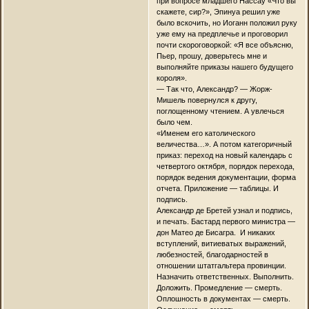
при вопросе младшего Нассау «Что вы
скажете, сир?», Эпинуа решил уже
было вскочить, но Иоганн положил руку
уже ему на предплечье и проговорил
почти скороговоркой: «Я все объясню,
Пьер, прошу, доверьтесь мне и
выполняйте приказы нашего будущего
короля».
— Так что, Александр? — Жорж-
Мишель повернулся к другу,
поглощенному чтением. А увлечься
было чем.
«Именем его католического
величества…». А потом категоричный
приказ: переход на новый календарь с
четвертого октября, порядок перехода,
порядок ведения документации, форма
отчета. Приложение — таблицы. И
подпись.
Александр де Бретей узнал и подпись,
и печать. Бастард первого министра —
дон Матео де Бисагра. И никаких
вступлений, витиеватых выражений,
любезностей, благодарностей в
отношении штатгальтера провинции.
Назначить ответственных. Выполнить.
Доложить. Промедление — смерть.
Оплошность в документах — смерть.