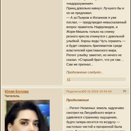
«недоразумения».
Принц довольно кивнул. Лучшего бы и
он не предложил.
— А за Пьером и Иоганном я уже
послал, — предупредил невысказанный
вопрос правитель Нидерландов, и
Жорж-Мишель только на спинку
резного кресла откинулся с довольной
улыбкой. Хорош ведь! Чуть огранить —
и будет сверкать бриллиантом среди
властителей христианского мира.
Регент улыбку заметил, но ничего не
сказал. «Старший брат», что уж там…
Сам же признал…
Продолжение следует...
+1
Юлия Белова
30
Поделиться
05-11-2024 16:54:44
Читатель
Продолжение
…Регент Низинных земель задумчиво
смотрел на Лигурийского моря и
удивлялся странному ощущению,
будто галера несется по воздуху —
настолько чистой и прозрачной была