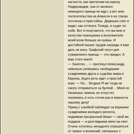
наглости, как претензии на корону
Нидерландов, они от мелкого
немецкого принца не ждут, а вот мои
посягательства на Алансон в их глазах
почтенны и пристойны. Дядюшка спит и
видит, как оттягать Толедо, и судит по
себе. Вот и получается, что вы мне в
качестве помощника и исполнителя
моей воли больше не нужны. И
достойной ваших трудов награды я вам
дать не могу. Графский титул для
суверенного принца — это предел. А
вам этого мало!
— Занятно… — протянул Александр,
невольно увлекаясь свободными
суждениями друга о судьбах мира и
Европы, будто речь идет о простой
игре. — Но… Бездна! Я же тогда не
смогу отправиться за буллой… Меня из
Низинных земель не отпустят,
поклянись я хоть сотню раз в верности
нашему делу!
Принц с улыбкой наблюдал за верными
суждениями молодого регента,
поднимая прозрачный бокал — свой же
подарок — и разглядывая вино на свет.
Очень хотелось ненадолго отрешиться
от тревог и волнений, связанных с