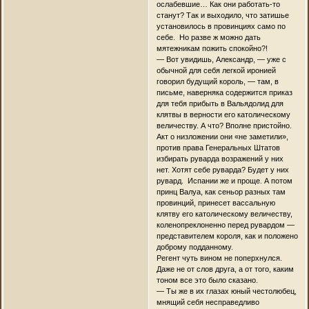
ослабевшие… Как они работать-то
станут? Так и выходило, что затишье
установилось в провинциях само по
себе. Но разве ж можно дать
мятежникам пожить спокойно?!
— Вот увидишь, Александр, — уже с
обычной для себя легкой иронией
говорил будущий король, — там, в
письме, наверняка содержится приказ
для тебя прибыть в Вальядолид для
клятвы в верности его католическому
величеству. А что? Вполне пристойно.
Акт о низложении они «не заметили»,
против права Генеральных Штатов
избирать руварда возражений у них
нет. Хотят себе руварда? Будет у них
рувард. Испании же и проще. А потом
принц Валуа, как сеньор разных там
провинций, принесет вассальную
клятву его католическому величеству,
коленопреклоненно перед рувардом —
представителем короля, как и положено
доброму подданному.
Регент чуть вином не поперхнулся.
Даже не от слов друга, а от того, каким
тоном все это было сказано.
— Ты же в их глазах юный честолюбец,
мнящий себя несправедливо