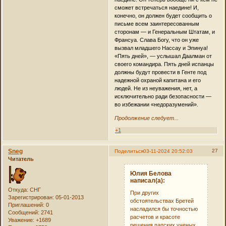
сможет встречаться наедине! И,
конечно, он должен будет сообщить о
письме всем заинтересованным
сторонам — и Генеральным Штатам, и
Франсуа. Слава Богу, что он уже
вызвал младшего Нассау и Эпинуа!
«Пять дней», — услышал Даалман от
своего командира. Пять дней испанцы
должны будут провести в Генте под
надежной охраной капитана и его
людей. Не из неуважения, нет, а
исключительно ради безопасности —
во избежании «недоразумений».
Продолжение следует...
+1
Sneg
27
Поделиться
03-11-2024 20:52:03
Читатель
Юлия Белова
написал(а):
Откуда:
СНГ
При других
Зарегистрирован
: 05-01-2013
обстоятельствах Бретей
Приглашений:
0
насладился бы точностью
Сообщений:
2741
расчетов и красоте
Уважение:
+1689
решения папских ученых,