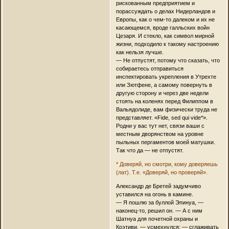
рискованным предприятием и
порассуждать о делах Нидерландов и
Европы, как о чем-то далеком и их не
касающемся, вроде галльских войн
Цезаря. И стекло, как символ мирной
жизни, подходило к такому настроению
как нельзя лучше.
— Не отпустят, потому что сказать, что
собираетесь отправиться
инспектировать укрепления в Утрехте
или Зютфене, а самому повернуть в
другую сторону и через две недели
стоять на коленях перед Филиппом в
Вальядолиде, вам физически труда не
представляет. «Fide, sed qui vide*».
Родни у вас тут нет, связи ваши с
местным дворянством на уровне
пыльных пергаментов моей матушки.
Так что да — не отпустят.
* Доверяй, но смотри, кому доверяешь
(лат). Т.е. «Доверяй, но проверяй».
Александр де Бретей задумчиво
уставился на огонь в камине.
— Я пошлю за буллой Эпинуа, —
наконец-то, решил он. — А с ним
Шатнуа для почетной охраны и
Коэтиви, — усмехнулся: — сглаживать