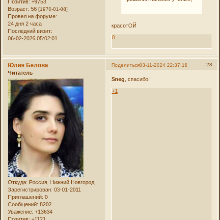
Позитив:
+9753
Возраст:
56
[1970-01-08]
Провел на форуме:
24 дня 2 часа
красотОЙ
Последний визит:
0
06-02-2026 05:02:01
Юлия Белова
28
Поделиться
03-11-2024 22:37:18
Читатель
Sneg
, спасибо!
+1
Откуда:
Россия, Нижний Новгород
Зарегистрирован
: 03-01-2011
Приглашений:
0
Сообщений:
8202
Уважение:
+13634
Позитив:
+1121