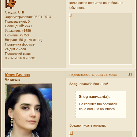
количество опечаток явно больше
обычного.
Откуда:
СНГ
0
Зарегистрирован
: 05-01-2013
Приглашений:
0
Сообщений:
2741
Уважение:
+1689
Позитив:
+9753
Возраст:
56
[1970-01-08]
Провел на форуме:
24 дня 2 часа
Последний визит:
06-02-2026 05:02:01
Юлия Белова
23
Поделиться
02-11-2024 14:59:44
Читатель
Sneg
, спасибо большое!
Sneg написал(а):
Но количество опечаток
явно больше обычного.
Вредно писать ночами.
+1