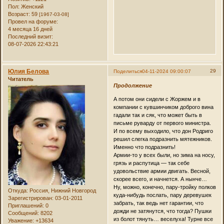
Пол:
Женский
Возраст:
59
[1967-03-08]
Провел на форуме:
4 месяца 16 дней
Последний визит:
08-07-2026 22:43:21
Юлия Белова
29
Поделиться
04-11-2024 09:00:07
Читатель
Продолжение
А потом они сидели с Жоржем и в
компании с кувшинчиком доброго вина
гадали так и сяк, что может быть в
письме руварду от первого министра.
И по всему выходило, что дон Родриго
решил слегка подразнить мятежников.
Именно что подразнить!
Армии-то у всех были, но зима на носу,
грязь и распутица — так себе
удовольствие армии двигать. Весной,
скорее всего, и начнется. А нынче…
Ну, можно, конечно, пару-тройку полков
Откуда:
Россия, Нижний Новгород
куда-нибудь послать, пару деревушек
Зарегистрирован
: 03-01-2011
забрать, так ведь нет гарантии, что
Приглашений:
0
дожди не затянутся, что тогда? Пушки
Сообщений:
8202
из болот тянуть… веселуха! Турне все
Уважение:
+13634