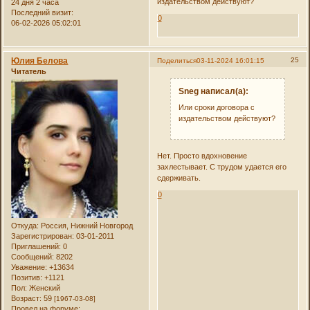
издательством действуют?
24 дня 2 часа
Последний визит:
0
06-02-2026 05:02:01
Юлия Белова
25
Поделиться
03-11-2024 16:01:15
Читатель
Sneg написал(а):
Или сроки договора с
издательством действуют?
Нет. Просто вдохновение
захлестывает. С трудом удается его
сдерживать.
0
Откуда:
Россия, Нижний Новгород
Зарегистрирован
: 03-01-2011
Приглашений:
0
Сообщений:
8202
Уважение:
+13634
Позитив:
+1121
Пол:
Женский
Возраст:
59
[1967-03-08]
Провел на форуме: