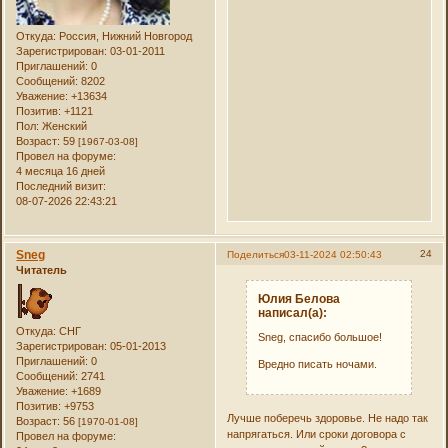
Откуда:
Россия, Нижний Новгород
Зарегистрирован
: 03-01-2011
Приглашений:
0
Сообщений:
8202
Уважение:
+13634
Позитив:
+1121
Пол:
Женский
Возраст:
59
[1967-03-08]
Провел на форуме:
4 месяца 16 дней
Последний визит:
08-07-2026 22:43:21
Sneg
24
Поделиться
03-11-2024 02:50:43
Читатель
Юлия Белова
написал(а):
Откуда:
СНГ
Sneg, спасибо большое!
Зарегистрирован
: 05-01-2013
Приглашений:
0
Вредно писать ночами.
Сообщений:
2741
Уважение:
+1689
Позитив:
+9753
Лучше поберечь здоровье. Не надо так
Возраст:
56
[1970-01-08]
напрягаться. Или сроки договора с
Провел на форуме: