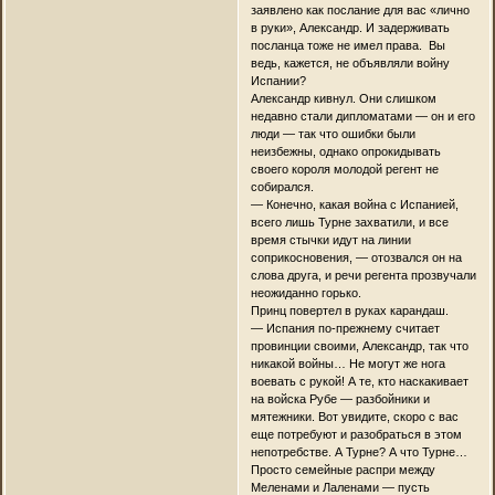
заявлено как послание для вас «лично
в руки», Александр. И задерживать
посланца тоже не имел права. Вы
ведь, кажется, не объявляли войну
Испании?
Александр кивнул. Они слишком
недавно стали дипломатами — он и его
люди — так что ошибки были
неизбежны, однако опрокидывать
своего короля молодой регент не
собирался.
— Конечно, какая война с Испанией,
всего лишь Турне захватили, и все
время стычки идут на линии
соприкосновения, — отозвался он на
слова друга, и речи регента прозвучали
неожиданно горько.
Принц повертел в руках карандаш.
— Испания по-прежнему считает
провинции своими, Александр, так что
никакой войны… Не могут же нога
воевать с рукой! А те, кто наскакивает
на войска Рубе — разбойники и
мятежники. Вот увидите, скоро с вас
еще потребуют и разобраться в этом
непотребстве. А Турне? А что Турне…
Просто семейные распри между
Меленами и Лаленами — пусть