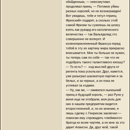
обойденным, — невозмутимо
продолжал принц. — Потомок уймы
разных королей, но не вознагражден!
Вот увидишь, тебе и титул «принц
Фризский» подарят, а сколько этой
самой Фризии ты сумеешь на шпагу
взять как рувард его католического
величества — так Вальядолид это
совершенно не волнует. И
коленопреклоненный Франсуа перед
тобой в эту их картину мира прекрасно
вписывается. Мне ты больше не нужен,
ты теперь сам по себе — так что не
подобрать такого талантливого юношу?
— То есть? — ход мыслей друга от
регента пока ускользал. Друг, кажется,
уже разыграл шахматную партию и за
белых, и за черных, а он пока не
успевал за ходами.
— Ну, как же, — оживился нынешний
принц и будущий король, — раз Руно у
меня еще не отобрали, моя роль для
них в нашем предприятии видится
второстепенной, и, по их мнению, я
лишь сделку с Генрихом заключил —
помогаю ему спровадить «любимого»
братца ко всем чертям, а он мне за это
дарит Алансон. Да, друг мой, такой