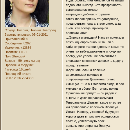
вода. В реках и на каналах он не видел
подобного никогда. Эта прозрачность
выглядела настолько
неправдоподобной, что разум
отказывался принимать увиденное,
предпочитая полагать все сном, а за
сном, как всегда, приходили
Откуда:
Россия, Нижний Новгород
воспоминания…
Зарегистрирован
: 03-01-2011
…Эпинуа и младший Нассау приехали
Приглашений:
0
почти одновременно. И зашли в
Сообщений:
8202
кабинет регента они вдвоем и какие-то
Уважение:
+13634
очень уж взбудораженные и, судя по
Позитив:
+1121
всему, уже успевшие обменяться
Пол:
Женский
Возраст:
59
словами и мнениями до визита к другу
[1967-03-08]
Провел на форуме:
и родственнику.
4 месяца 16 дней
Жорж-Мишель на явление
Последний визит:
фламандских принцев в
08-07-2026 22:43:21
сопровождении Даалмана только
хмыкнул. Еще бы Виллема сюда, и все
кумовья в сборе. Вот только принц
Оранский не придет — он рядом с
сыном, и даже не рассказывает
Генеральным Штатам, какое счастье
им привалило с явлением Франсуа.
Иоганн Нассау, узнавший будущего
короля даже в простом офицерском
платье, успел ткнуть вбок
вспыльчивого принца Эпинуа.