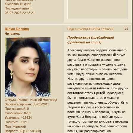
4 месяца 16 дней
Последний визит:
08-07-2026 22:43:21
Юлия Белова
26
Поделиться
03-11-2024 16:06:22
Читатель
Продолжение (предыдущий
фрагмент на стр.2)
Александр возблагодарил Всевышнего
за, как никогда, своевременный визит
друга, благо Жорж согласился все
рассказать и показать — день отдыха
ему был необходим, и занять этот день
чем-нибудь также было бы неплохо.
Наутро друг в несколько часов
разъяснил смысл перехода и даже
накидал по памяти таблицы. При других
обстоятельствах Бретей насладился
бы точностью расчетов и красоте
Откуда:
Россия, Нижний Новгород
решения папских ученых, обсудил бы с
Зарегистрирован
: 03-01-2011
Жоржем вопросы космогонии и их
Приглашений:
0
влияния на жизнь человека, ничуть не
Сообщений:
8202
хуже Жана Бодена, но сейчас думал
Уважение:
+13634
только о том, как организовать переход
Позитив:
+1121
на новый календарь. Мысленно строил
Пол:
Женский
Возраст:
59
планы, как разговаривать со
[1967-03-08]