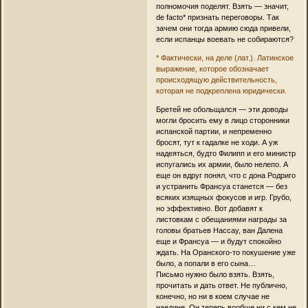
полномочия поделят. Взять — значит,
de facto* признать переговоры. Так
зачем они тогда армию сюда привели,
если испанцы воевать не собираются?
* Фактически, на деле (лат.). Латинское
выражение, которое обозначает
происходящую действительность,
которая не подкреплена юридически.
Бретей не обольщался — эти доводы
могли бросить ему в лицо сторонники
испанской партии, и непременно
бросят, тут к гадалке не ходи. А уж
надеяться, будто Филипп и его министр
испугались их армии, было нелепо. А
еще он вдруг понял, что с дона Родриго
и устранить Франсуа станется — без
всяких изящных фокусов и игр. Грубо,
но эффективно. Вот добавят к
листовкам с обещаниями награды за
головы братьев Нассау, ван Далена
еще и Франсуа — и будут спокойно
ждать. На Оранского-то покушение уже
было, а попали в его сына…
Письмо нужно было взять. Взять,
прочитать и дать ответ. Не публично,
конечно, но ни в коем случае не
наедине. Он теперь вообще ни с кем не