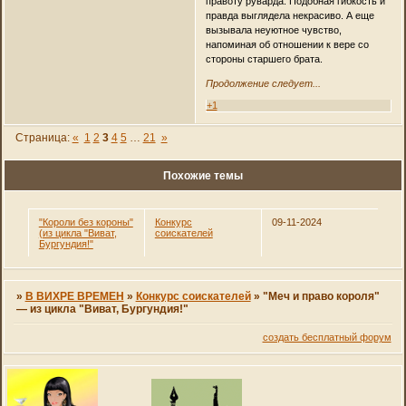
правоту руварда. Подобная гибкость и
правда выглядела некрасиво. А еще
вызывала неуютное чувство,
напоминая об отношении к вере со
стороны старшего брата.
Продолжение следует...
+1
Страница:
«
1
2
3
4
5
…
21
»
Похожие темы
"Короли без короны"
Конкурс
09-11-2024
(из цикла "Виват,
соискателей
Бургундия!"
»
В ВИХРЕ ВРЕМЕН
»
Конкурс соискателей
»
"Меч и право короля"
— из цикла "Виват, Бургундия!"
создать бесплатный форум