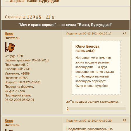
— из цикла "Виват, Бургундия!"
Страница:
«
1
2
3
4
5
…
21
»
"Меч и право короля" — из цикла "Виват, Бургундия!"
Sneg
21
Поделиться
02-11-2024 04:29:17
Читатель
Юлия Белова
написал(а):
Откуда:
СНГ
Не говоря уж о том, что
Зарегистрирован
: 05-01-2013
жизнь по двум разным
Приглашений:
0
календарям — а друг
Сообщений:
2741
совершенно четко сказал,
Уважение:
+1689
что Франция на новый
Позитив:
+9753
календарь перейдет —
Возраст:
56
[1970-01-08]
было очень неудобно.
Провел на форуме:
24 дня 2 часа
Последний визит:
06-02-2026 05:02:01
жиТь по двум разным календарям...
0
Sneg
22
Поделиться
02-11-2024 04:30:29
Читатель
Продолжение понравилось. Но