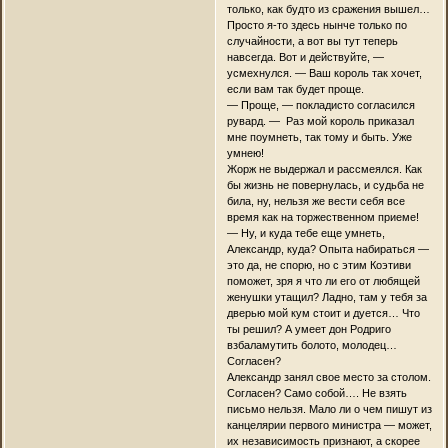
только, как будто из сражения вышел…
Просто я-то здесь нынче только по
случайности, а вот вы тут теперь
навсегда. Вот и действуйте, —
усмехнулся. — Ваш король так хочет,
если вам так будет проще.
— Проще, — покладисто согласился
рувард. — Раз мой король приказал
мне поумнеть, так тому и быть. Уже
умнею!
Жорж не выдержал и рассмеялся. Как
бы жизнь не повернулась, и судьба не
била, ну, нельзя же вести себя все
время как на торжественном приеме!
— Ну, и куда тебе еще умнеть,
Александр, куда? Опыта набираться —
это да, не спорю, но с этим Коэтиви
поможет, зря я что ли его от любящей
женушки утащил? Ладно, там у тебя за
дверью мой кум стоит и дуется… Что
ты решил? А умеет дон Родриго
взбаламутить болото, молодец…
Согласен?
Александр занял свое место за столом.
Согласен? Само собой…. Не взять
письмо нельзя. Мало ли о чем пишут из
канцелярии первого министра — может,
их независимость признают, а скорее