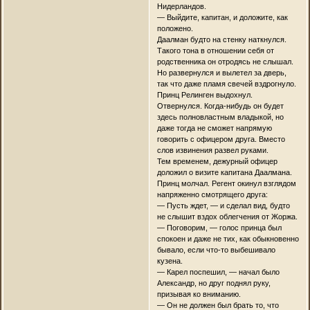
Нидерландов.
— Выйдите, капитан, и доложите, как
положено.
Даалман будто на стенку наткнулся.
Такого тона в отношении себя от
родственника он отродясь не слышал.
Но развернулся и вылетел за дверь,
так что даже пламя свечей вздрогнуло.
Принц Релинген выдохнул.
Отвернулся. Когда-нибудь он будет
здесь полновластным владыкой, но
даже тогда не сможет напрямую
говорить с офицером друга. Вместо
слов извинения развел руками.
Тем временем, дежурный офицер
доложил о визите капитана Даалмана.
Принц молчал. Регент окинул взглядом
напряженно смотрящего друга:
— Пусть ждет, — и сделал вид, будто
не слышит вздох облегчения от Жоржа.
— Поговорим, — голос принца был
спокоен и даже не тих, как обыкновенно
бывало, если что-то выбешивало
кузена.
— Карел поспешил, — начал было
Александр, но друг поднял руку,
призывая ко вниманию.
— Он не должен был брать то, что