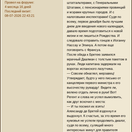
Провел на форуме:
штатгальтерами, с Генеральными
4 месяца 16 дней
Штатами, с пенсионариями провинций
Последний визит:
и мэрами крупных городов. И с
08-07-2026 22:43:21
налоговыми инспекторами! Судя по
всему, первое декабря было лучшим
днем для введения нового календаря,
давало время подготовиться к новой
жизни и не лишиться Рождества. И
следовало отправить гонцов к Иоганну
Нассау и Эпинуа. А потом еще
поговорить с Франсуа.
После обеда к Бретею заявился
мрачный Даалман с толстым пакетом в
руках. Люди капитана задержали на
воротах испанского лазутчика.
— Совсем обнаглел, мерзавец!
Утверждает, будто у него письмо от
канцелярии первого министра к его
высочеству руварду! Видите ли,
велено отдать лично в руки! Вот!
Регент и слова не успел вымолвить,
как друг вскочил с места:
— И ты посмел их взять!
Александр де Бретей вздохнул и
выдохнул. К счастью, за это время его
кумовья не успели продолжить диалог,
судя по всему, сулящий много
интересных минут для правителя