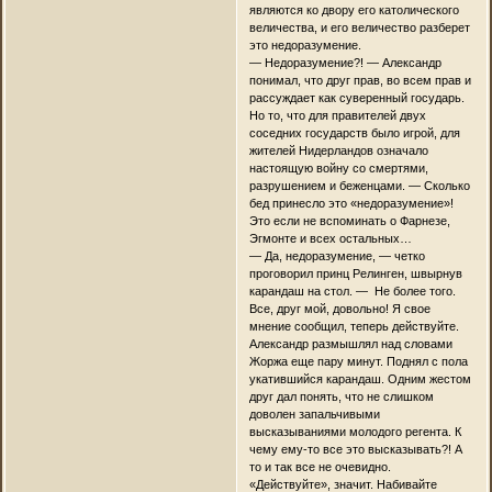
являются ко двору его католического
величества, и его величество разберет
это недоразумение.
— Недоразумение?! — Александр
понимал, что друг прав, во всем прав и
рассуждает как суверенный государь.
Но то, что для правителей двух
соседних государств было игрой, для
жителей Нидерландов означало
настоящую войну со смертями,
разрушением и беженцами. — Сколько
бед принесло это «недоразумение»!
Это если не вспоминать о Фарнезе,
Эгмонте и всех остальных…
— Да, недоразумение, — четко
проговорил принц Релинген, швырнув
карандаш на стол. — Не более того.
Все, друг мой, довольно! Я свое
мнение сообщил, теперь действуйте.
Александр размышлял над словами
Жоржа еще пару минут. Поднял с пола
укатившийся карандаш. Одним жестом
друг дал понять, что не слишком
доволен запальчивыми
высказываниями молодого регента. К
чему ему-то все это высказывать?! А
то и так все не очевидно.
«Действуйте», значит. Набивайте