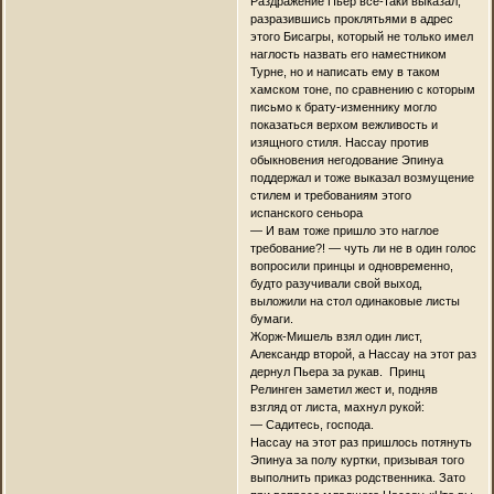
Раздражение Пьер все-таки выказал,
разразившись проклятьями в адрес
этого Бисагры, который не только имел
наглость назвать его наместником
Турне, но и написать ему в таком
хамском тоне, по сравнению с которым
письмо к брату-изменнику могло
показаться верхом вежливость и
изящного стиля. Нассау против
обыкновения негодование Эпинуа
поддержал и тоже выказал возмущение
стилем и требованиям этого
испанского сеньора
— И вам тоже пришло это наглое
требование?! — чуть ли не в один голос
вопросили принцы и одновременно,
будто разучивали свой выход,
выложили на стол одинаковые листы
бумаги.
Жорж-Мишель взял один лист,
Александр второй, а Нассау на этот раз
дернул Пьера за рукав. Принц
Релинген заметил жест и, подняв
взгляд от листа, махнул рукой:
— Садитесь, господа.
Нассау на этот раз пришлось потянуть
Эпинуа за полу куртки, призывая того
выполнить приказ родственника. Зато