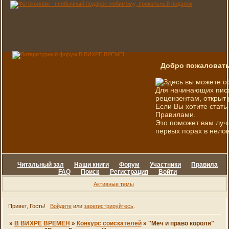
Добро пожаловать
Здесь вы можете о
Для начинающих писа
рецензентам, открыт 
Если Вы хотите стать
Правилами.
Это поможет вам луч
первых порах в нелов
Читальный зал
Наши книги
Форум
Участники
Правила
FAQ
Поиск
Регистрация
Войти
Активные темы
Привет, Гость!
Войдите
или
зарегистрируйтесь
.
»
В ВИХРЕ ВРЕМЕН
»
Конкурс соискателей
»
"Меч и право короля"