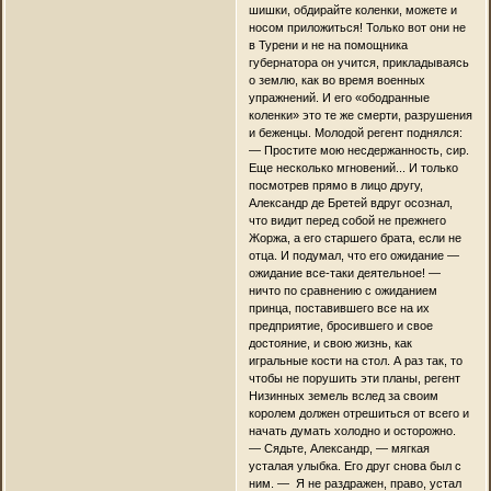
шишки, обдирайте коленки, можете и
носом приложиться! Только вот они не
в Турени и не на помощника
губернатора он учится, прикладываясь
о землю, как во время военных
упражнений. И его «ободранные
коленки» это те же смерти, разрушения
и беженцы. Молодой регент поднялся:
— Простите мою несдержанность, сир.
Еще несколько мгновений... И только
посмотрев прямо в лицо другу,
Александр де Бретей вдруг осознал,
что видит перед собой не прежнего
Жоржа, а его старшего брата, если не
отца. И подумал, что его ожидание —
ожидание все-таки деятельное! —
ничто по сравнению с ожиданием
принца, поставившего все на их
предприятие, бросившего и свое
достояние, и свою жизнь, как
игральные кости на стол. А раз так, то
чтобы не порушить эти планы, регент
Низинных земель вслед за своим
королем должен отрешиться от всего и
начать думать холодно и осторожно.
— Сядьте, Александр, — мягкая
усталая улыбка. Его друг снова был с
ним. — Я не раздражен, право, устал