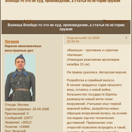
Вообще-то это не худ. произведение, а статья по истории оружия
Страница:
1
2
3
»
Тема закрыта
Ванюша Вообще-то это не худ. произведение, а статья по истории
оружия
1
Поделиться
01-12-2008
Логинов
20:28:40
Нарком авиатанковых
«Ванюша» - противник и соратник
иностранных дел
«Катюши».
(Немецкая реактивная артиллерия
калибра 15 см).
На правах рукописи. Авторская версия.
Разработка и серийный выпуск.
В начале тридцатых годов прошлого
века, готовясь к новой войне,
большинство государств Европы
развернули новый виток гонки
вооружений. Учитывая опыт первой
Откуда:
Москва
мировой войны, разработка новых
Зарегистрирован
: 18-04-2008
образцов вооружений велась на основе
Приглашений:
0
Сообщений:
22977
последних научно-технических
Уважение:
+26512
достижений. Применение этих
Позитив:
+24985
открытий позволяло возродить и такой,
Пол:
Мужской
казалось бы, навсегда ушедший в