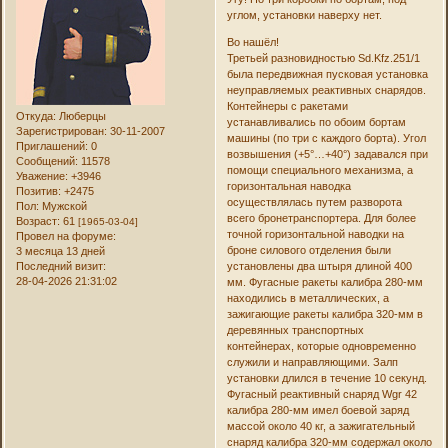
углом, установки наверху нет.
Во нашёл!
Третьей разновидностью Sd.Kfz.251/1
была передвижная пусковая установка
неуправляемых реактивных снарядов.
Контейнеры с ракетами
Откуда:
Люберцы
устанавливались по обоим бортам
Зарегистрирован
: 30-11-2007
машины (по три с каждого борта). Угол
Приглашений:
0
возвышения (+5°…+40°) задавался при
Сообщений:
11578
помощи специального механизма, а
Уважение:
+3946
горизонтальная наводка
Позитив:
+2475
осуществлялась путем разворота
Пол:
Мужской
всего бронетранспортера. Для более
Возраст:
61
[1965-03-04]
точной горизонтальной наводки на
Провел на форуме:
броне силового отделения были
3 месяца 13 дней
Последний визит:
установлены два штыря длиной 400
28-04-2026 21:31:02
мм. Фугасные ракеты калибра 280-мм
находились в металлических, а
зажигающие ракеты калибра 320-мм в
деревянных транспортных
контейнерах, которые одновременно
служили и направляющими. Залп
установки длился в течение 10 секунд.
Фугасный реактивный снаряд Wgr 42
калибра 280-мм имел боевой заряд
массой около 40 кг, а зажигательный
снаряд калибра 320-мм содержал около