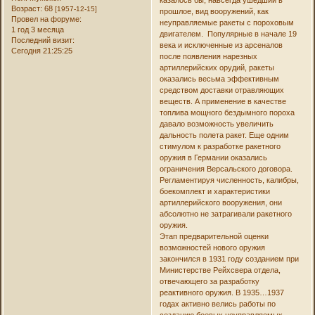
Возраст:
68
[1957-12-15]
прошлое, вид вооружений, как
Провел на форуме:
неуправляемые ракеты с пороховым
1 год 3 месяца
двигателем. Популярные в начале 19
Последний визит:
века и исключенные из арсеналов
Сегодня 21:25:25
после появления нарезных
артиллерийских орудий, ракеты
оказались весьма эффективным
средством доставки отравляющих
веществ. А применение в качестве
топлива мощного бездымного пороха
давало возможность увеличить
дальность полета ракет. Еще одним
стимулом к разработке ракетного
оружия в Германии оказались
ограничения Версальского договора.
Регламентируя численность, калибры,
боекомплект и характеристики
артиллерийского вооружения, они
абсолютно не затрагивали ракетного
оружия.
Этап предварительной оценки
возможностей нового оружия
закончился в 1931 году созданием при
Министерстве Рейхсвера отдела,
отвечающего за разработку
реактивного оружия. В 1935…1937
годах активно велись работы по
созданию боевых неуправляемых