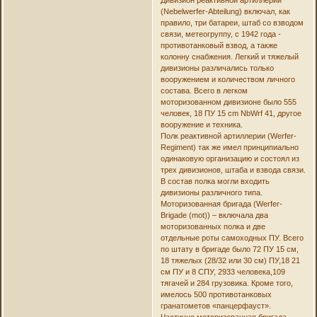
(Nebelwerfer-Abteilung) включал, как
правило, три батареи, штаб со взводом
связи, метеогруппу, с 1942 года -
противотанковый взвод, а также
колонну снабжения. Легкий и тяжелый
дивизионы различались только
вооружением и количеством личного
состава. Всего в легком
моторизованном дивизионе было 555
человек, 18 ПУ 15 cm NbWrf 41, другое
вооружение и техника.
Полк реактивной артиллерии (Werfer-
Regiment) так же имел принципиально
одинаковую организацию и состоял из
трех дивизионов, штаба и взвода связи.
В состав полка могли входить
дивизионы различного типа.
Моторизованная бригада (Werfer-
Brigade (mot)) – включала два
моторизованных полка и две
отдельные роты самоходных ПУ. Всего
по штату в бригаде было 72 ПУ 15 см,
18 тяжелых (28/32 или 30 см) ПУ,18 21
см ПУ и 8 СПУ, 2933 человека,109
тягачей и 284 грузовика. Кроме того,
имелось 500 противотанковых
гранатометов «панцерфауст».
Частично моторизованная бригада