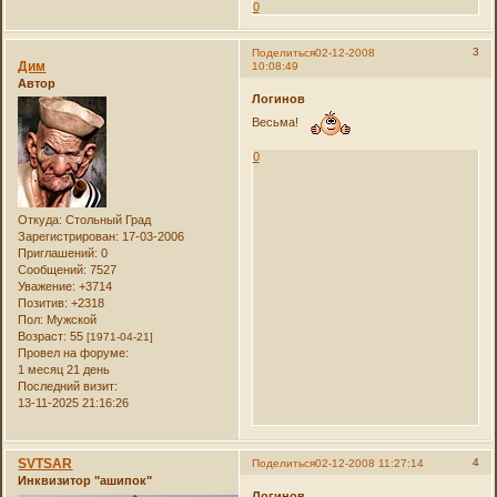
0
3
Поделиться
02-12-2008
Дим
10:08:49
Автор
Логинов
Весьма!
0
Откуда:
Стольный Град
Зарегистрирован
: 17-03-2006
Приглашений:
0
Сообщений:
7527
Уважение:
+3714
Позитив:
+2318
Пол:
Мужской
Возраст:
55
[1971-04-21]
Провел на форуме:
1 месяц 21 день
Последний визит:
13-11-2025 21:16:26
SVTSAR
4
Поделиться
02-12-2008 11:27:14
Инквизитор "ашипок"
Логинов