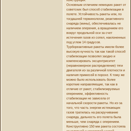
Основным отличием немецких ракет от
советских был способ стабилизации в
полете. Устойчивость ракеты или, по
тогдашней терминологии, реактивного
снаряда (мины), обеспечивалась не
наличием оперения, а вращением его
вокруг продольной оси за счет
истечения газов из сопел, наклоненных
под углом 14 градусов.
Турбореактивные ракеты имели более
высокую кучность так как такой способ
стабилизации позволял заодно и
компенсировать эксцентриситет
(неравномерное распределение) тяги
двигателя из-за различной плотности и
наличия примесей в порохе. К тому же
можно было использовать более
короткие направляющие, так как в
отличие от ракет, стабилизируемых
оперением, эффективность
стабилизации не зависела от
начальной скорости ракеты. Но из-за
того, что часть энергии истекающих
газов тратилась на раскручивание
снаряда, дальность его полета была
меньше, чем снаряда с оперением.
Конструктивно 150 мм ракета состояла
из головной и хвостовой частей.