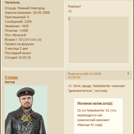
Читатель
Хорошо!
Откуда:
Нижний Новгород
+1
Зарегистрирован
: 28-05-2008
Приглашений:
0
0
Сообщений:
1209
Уважение:
+928
Позитив:
+1490
Пол:
Мужской
Возраст:
53
[1973-04-13]
Провел на форуме:
3 месяца 2 дня
Последний визит:
Сегодня 19:22:16
6
Поделиться
02-12-2008
Степан
13:35:50
Автор
+1. Хотя, вроде, Nebelwerfer означает
"дымометатель", поэтому
Логинов написал(а):
15 cm Nebelwerfer 41 (что
переводится как
химический миномет
образца 41 года)