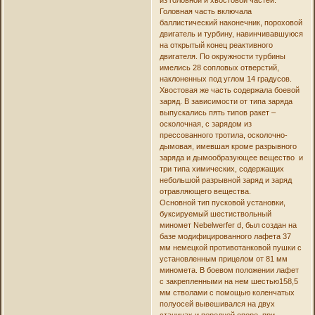
Головная часть включала
баллистический наконечник, пороховой
двигатель и турбину, навинчивавшуюся
на открытый конец реактивного
двигателя. По окружности турбины
имелись 28 сопловых отверстий,
наклоненных под углом 14 градусов.
Хвостовая же часть содержала боевой
заряд. В зависимости от типа заряда
выпускались пять типов ракет –
осколочная, с зарядом из
прессованного тротила, осколочно-
дымовая, имевшая кроме разрывного
заряда и дымообразующее вещество и
три типа химических, содержащих
небольшой разрывной заряд и заряд
отравляющего вещества.
Основной тип пусковой установки,
буксируемый шестиствольный
миномет Nebelwerfer d, был создан на
базе модифицированного лафета 37
мм немецкой противотанковой пушки с
установленным прицелом от 81 мм
миномета. В боевом положении лафет
с закрепленными на нем шестью158,5
мм стволами с помощью коленчатых
полуосей вывешивался на двух
станинах и передней опоре, при