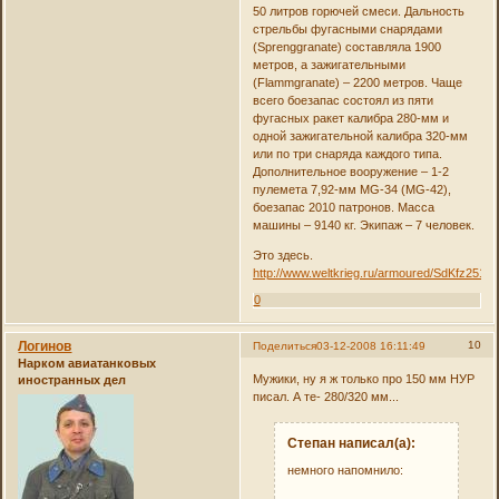
50 литров горючей смеси. Дальность
стрельбы фугасными снарядами
(Sprenggranate) составляла 1900
метров, а зажигательными
(Flammgranate) – 2200 метров. Чаще
всего боезапас состоял из пяти
фугасных ракет калибра 280-мм и
одной зажигательной калибра 320-мм
или по три снаряда каждого типа.
Дополнительное вооружение – 1-2
пулемета 7,92-мм MG-34 (MG-42),
боезапас 2010 патронов. Масса
машины – 9140 кг. Экипаж – 7 человек.
Это здесь.
http://www.weltkrieg.ru/armoured/SdKfz251/
0
Логинов
10
Поделиться
03-12-2008 16:11:49
Нарком авиатанковых
Мужики, ну я ж только про 150 мм НУР
иностранных дел
писал. А те- 280/320 мм...
Степан написал(а):
немного напомнило: