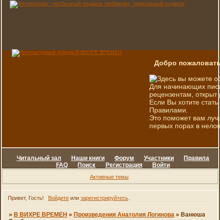
Добро пожаловать
Здесь вы можете о
Для начинающих писа
рецензентам, открыт 
Если Вы хотите стать
Правилами.
Это поможет вам луч
первых порах в нелов
Читальный зал
Наши книги
Форум
Участники
Правила
FAQ
Поиск
Регистрация
Войти
Активные темы
Привет, Гость!
Войдите
или
зарегистрируйтесь
.
»
В ВИХРЕ ВРЕМЕН
»
Произведения Анатолия Логинова
»
Ванюша