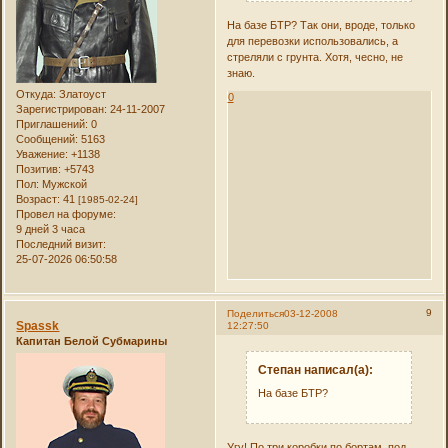
На базе БТР? Так они, вроде, только
для перевозки использовались, а
стреляли с грунта. Хотя, чесно, не
знаю.
Откуда:
Златоуст
0
Зарегистрирован
: 24-11-2007
Приглашений:
0
Сообщений:
5163
Уважение:
+1138
Позитив:
+5743
Пол:
Мужской
Возраст:
41
[1985-02-24]
Провел на форуме:
9 дней 3 часа
Последний визит:
25-07-2026 06:50:58
9
Поделиться
03-12-2008
Spassk
12:27:50
Капитан Белой Субмарины
Степан написал(а):
На базе БТР?
Угу! По три коробки по бортам, под