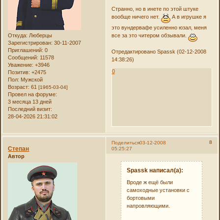
Странно, но в инете по этой штуке
вообще ничего нет.
А в игрушке я
это вундервафе усиленно юзал, меня
Откуда:
Люберцы
все за это читером обзывали.
Зарегистрирован
: 30-11-2007
Приглашений:
0
Отредактировано Spassk (02-12-2008
Сообщений:
11578
14:38:26)
Уважение:
+3946
0
Позитив:
+2475
Пол:
Мужской
Возраст:
61
[1965-03-04]
Провел на форуме:
3 месяца 13 дней
Последний визит:
28-04-2026 21:31:02
8
Поделиться
03-12-2008
Степан
05:25:27
Автор
Spassk написал(а):
Вроде ж ещё были
самоходные установки с
бортовыми
напровляющими.