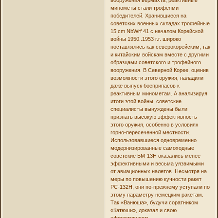
минометы стали трофеями
победителей. Хранившиеся на
советских военных складах трофейные
15 cm NbWrf 41 с началом Корейской
войны 1950..1953 г.г. широко
поставлялись как северокорейским, так
и китайским войскам вместе с другими
образцами советского и трофейного
вооружения. В Северной Корее, оценив
возможности этого оружия, наладили
даже выпуск боеприпасов к
реактивным минометам. А анализируя
итоги этой войны, советские
специалисты вынуждены были
признать высокую эффективность
этого оружия, особенно в условиях
горно-пересеченной местности.
Использовавшиеся одновременно
модернизированные самоходные
советские БМ-13Н оказались менее
эффективными и весьма уязвимыми
от авиационных налетов. Несмотря на
меры по повышению кучности ракет
РС-132Н, они по-прежнему уступали по
этому параметру немецким ракетам.
Так «Ванюша», будучи соратником
«Катюши», доказал и свою
эффективность