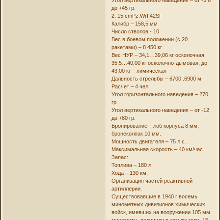
до +45 гр.
2. 15 cmPz.Wrf.42Sf
Калибр – 158,5 мм
Число стволов - 10
Вес в боевом положении (с 20
ракетами) – 8 450 кг
Вес НУР – 34,1…39,06 кг осколочная,
35,5…40,00 кг осколочно-дымовая, до
43,00 кг – химическая
Дальность стрельбы – 6700..6900 м
Расчет – 4 чел.
Угол горизонтального наведения – 270
гр.
Угол вертикального наведения – от -12
до +80 гр.
Бронирование – лоб корпуса 8 мм,
бронеколпак 10 мм.
Мощность двигателя – 75 л.с.
Максимальная скорость – 40 км/час
Запас:
Топлива – 180 л
Хода – 130 км.
Организация частей реактивной
артиллерии.
Существовавшие в 1940 г восемь
минометных дивизионов химических
войск, имевших на вооружении 105 мм
минометы, получили в том же году 15