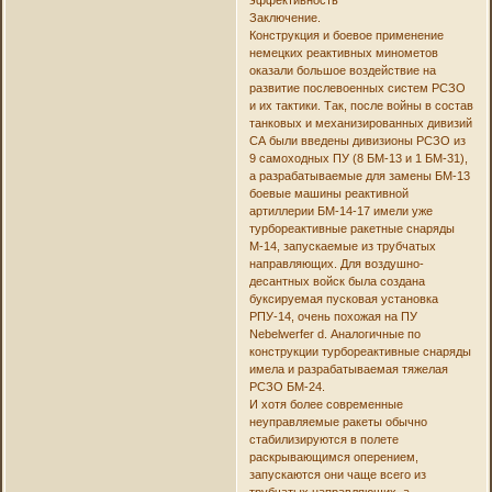
Заключение.
Конструкция и боевое применение
немецких реактивных минометов
оказали большое воздействие на
развитие послевоенных систем РСЗО
и их тактики. Так, после войны в состав
танковых и механизированных дивизий
СА были введены дивизионы РСЗО из
9 самоходных ПУ (8 БМ-13 и 1 БМ-31),
а разрабатываемые для замены БМ-13
боевые машины реактивной
артиллерии БМ-14-17 имели уже
турбореактивные ракетные снаряды
М-14, запускаемые из трубчатых
направляющих. Для воздушно-
десантных войск была создана
буксируемая пусковая установка
РПУ-14, очень похожая на ПУ
Nebelwerfer d. Аналогичные по
конструкции турбореактивные снаряды
имела и разрабатываемая тяжелая
РСЗО БМ-24.
И хотя более современные
неуправляемые ракеты обычно
стабилизируются в полете
раскрывающимся оперением,
запускаются они чаще всего из
трубчатых направляющих, а