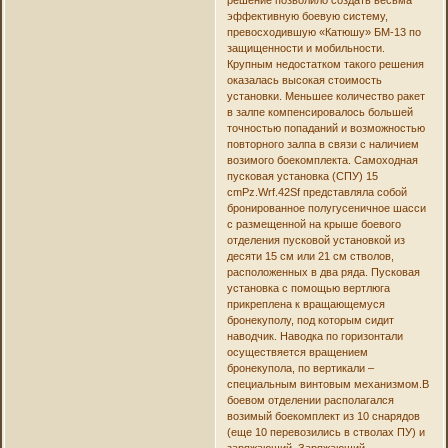
эффективную боевую систему,
превосходившую «Катюшу» БМ-13 по
защищенности и мобильности.
Крупным недостатком такого решения
оказалась высокая стоимость
установки. Меньшее количество ракет
в залпе компенсировалось большей
точностью попаданий и возможностью
повторного залпа в связи с наличием
возимого боекомплекта. Самоходная
пусковая установка (СПУ) 15
cmPz.Wrf.42Sf представляла собой
бронированное полугусеничное шасси
с размещенной на крыше боевого
отделения пусковой установкой из
десяти 15 см или 21 см стволов,
расположенных в два ряда. Пусковая
установка с помощью вертлюга
прикреплена к вращающемуся
бронекуполу, под которым сидит
наводчик. Наводка по горизонтали
осуществяется вращением
бронекупола, по вертикали –
специальным винтовым механизмом.В
боевом отделении располагался
возимый боекомплект из 10 снарядов
(еще 10 перевозились в стволах ПУ) и
заряжающий. Заряжающий