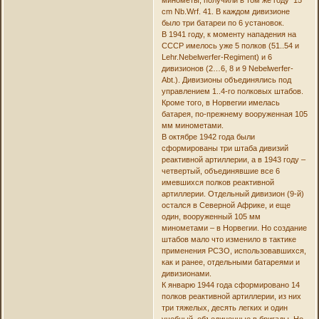
cm Nb.Wrf. 41. В каждом дивизионе
было три батареи по 6 установок.
В 1941 году, к моменту нападения на
СССР имелось уже 5 полков (51..54 и
Lehr.Nebelwerfer-Regiment) и 6
дивизионов (2…6, 8 и 9 Nebelwerfer-
Abt.). Дивизионы объединялись под
управлением 1..4-го полковых штабов.
Кроме того, в Норвегии имелась
батарея, по-прежнему вооруженная 105
мм минометами.
В октябре 1942 года были
сформированы три штаба дивизий
реактивной артиллерии, а в 1943 году –
четвертый, объединявшие все 6
имевшихся полков реактивной
артиллерии. Отдельный дивизион (9-й)
остался в Северной Африке, и еще
один, вооруженный 105 мм
минометами – в Норвегии. Но создание
штабов мало что изменило в тактике
применения РСЗО, использовавшихся,
как и ранее, отдельными батареями и
дивизионами.
К январю 1944 года сформировано 14
полков реактивной артиллерии, из них
три тяжелых, десять легких и один
учебный, объединенные в бригады. Но