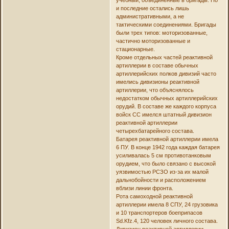
и последние остались лишь
административными, а не
тактическими соединениями. Бригады
были трех типов: моторизованные,
частично моторизованные и
стационарные.
Кроме отдельных частей реактивной
артиллерии в составе обычных
артиллерийских полков дивизий часто
имелись дивизионы реактивной
артиллерии, что объяснялось
недостатком обычных артиллерийских
орудий. В составе же каждого корпуса
войск СС имелся штатный дивизион
реактивной артиллерии
четырехбатарейного состава.
Батарея реактивной артиллерии имела
6 ПУ. В конце 1942 года каждая батарея
усиливалась 5 см противотанковым
орудием, что было связано с высокой
уязвимостью РСЗО из-за их малой
дальнобойности и расположением
вблизи линии фронта.
Рота самоходной реактивной
артиллерии имела 8 СПУ, 24 грузовика
и 10 транспортеров боеприпасов
Sd.Kfz.4, 120 человек личного состава.
Дивизион реактивной артиллерии