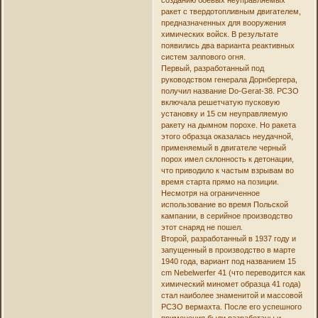
ракет с твердотопливным двигателем,
предназначенных для вооружения
химических войск. В результате
появились два варианта реактивных
систем залпового огня.
Первый, разработанный под
руководством генерала Дорнбергера,
получил название Do-Gerat-38. РСЗО
включала решетчатую пусковую
установку и 15 см неуправляемую
ракету на дымном порохе. Но ракета
этого образца оказалась неудачной,
применяемый в двигателе черный
порох имел склонность к детонации,
что приводило к частым взрывам во
время старта прямо на позиции.
Несмотря на ограниченное
использование во время Польской
кампании, в серийное производство
этот снаряд не пошел.
Второй, разработанный в 1937 году и
запущенный в производство в марте
1940 года, вариант под названием 15
cm Nebelwerfer 41 (что переводится как
химический миномет образца 41 года)
стал наиболее знаменитой и массовой
РСЗО вермахта. После его успешного
применения были разработаны и