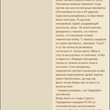
Противник впервые применил тогда
против нас шестиствольные минометы.
Обстреливал из них и КП дивизии.
Одна мина разорвалась на бруствере
моего окопчика. Я ощутила
незнакомый, едкий, раздирающий
носоглотку запах. На политзанятиях
доводилось слышать, а в газетах
читать, что противник готовит
химическую войну. С перепугу вырвала
из сумки противогаз, завопила: "Газы!" -
и тут же натянула резиновую,
скользкую от талька маску. Минуту
спустя высунулась из окопчика, чтобы
оглядеться. Лежащие неподалеку
связисты пялили на меня глаза и
хохотали. Стоя неподалеку,
недоуменно смотрел начальник штаба
дивизии подполковник Цалай. Короче,
опростоволосилась, да еще как.
Долго потом бойцы при встрече со
мной шутили:
- Товарищ военврач, газ! Надевайте
противогаз!
Впору было со стыда сгореть».
Переданные немцами РСЗО их
союзники венгры использовали
похожим образом, в том числе и для