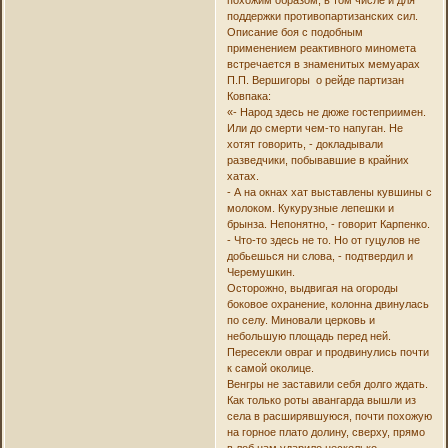
поддержки противопартизанских сил.
Описание боя с подобным
применением реактивного миномета
встречается в знаменитых мемуарах
П.П. Вершигоры о рейде партизан
Ковпака:
«- Народ здесь не дюже гостеприимен.
Или до смерти чем-то напуган. Не
хотят говорить, - докладывали
разведчики, побывавшие в крайних
хатах.
- А на окнах хат выставлены кувшины с
молоком. Кукурузные лепешки и
брынза. Непонятно, - говорит Карпенко.
- Что-то здесь не то. Но от гуцулов не
добьешься ни слова, - подтвердил и
Черемушкин.
Осторожно, выдвигая на огороды
боковое охранение, колонна двинулась
по селу. Миновали церковь и
небольшую площадь перед ней.
Пересекли овраг и продвинулись почти
к самой околице.
Венгры не заставили себя долго ждать.
Как только роты авангарда вышли из
села в расширявшуюся, почти похожую
на горное плато долину, сверху, прямо
в лоб нам ударило несколько