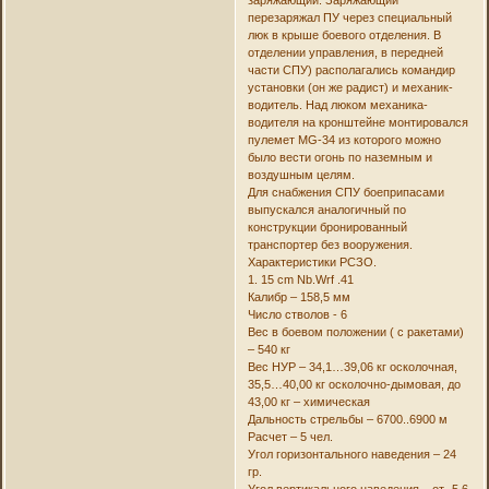
перезаряжал ПУ через специальный
люк в крыше боевого отделения. В
отделении управления, в передней
части СПУ) располагались командир
установки (он же радист) и механик-
водитель. Над люком механика-
водителя на кронштейне монтировался
пулемет MG-34 из которого можно
было вести огонь по наземным и
воздушным целям.
Для снабжения СПУ боеприпасами
выпускался аналогичный по
конструкции бронированный
транспортер без вооружения.
Характеристики РСЗО.
1. 15 cm Nb.Wrf .41
Калибр – 158,5 мм
Число стволов - 6
Вес в боевом положении ( с ракетами)
– 540 кг
Вес НУР – 34,1…39,06 кг осколочная,
35,5…40,00 кг осколочно-дымовая, до
43,00 кг – химическая
Дальность стрельбы – 6700..6900 м
Расчет – 5 чел.
Угол горизонтального наведения – 24
гр.
Угол вертикального наведения – от -5,6