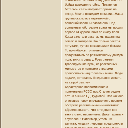
бойцы держатся стойко. Под вечер
батальон связи получает приказ на
отход. Молча покидаем позиции…Наша
группа оказалась отрезанной от
основной колонны батальона. Под
усиленным обстрелом врага мы пошли
вправо от дороги, вниз по скату поля.
Когда взлетали ракеты, мы падали на
землю и замирали. Как только ракеты
потухали, тут же вскакивали и бежали.
То пригибаясь, то ползком
продвигались по разжиженному дождем
полю вниз, к оврагу. Роем летели
трассирующие пули, из реактивных
минометов огненными стрелами
проносились над головами мины. Люди
падали, оставаясь бездыханно лежать
на сырой земле».
Характерное воспоминание о
применении РСЗО под Сталинградом
есть и в книге Г.Д. Гудковой. Вот как она
описывает свои впечатления о первом
обстреле реактивными минометами:
«Должна сказать, что в те дни я все-
таки сильно нервничала. Даже теряться
случалось! Например, утром 19
августа, когда гитлеровцы предприняли
атаку, пытаясь вернуть высоту 158,0,