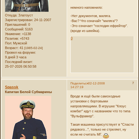
немного напомнило:
Откуда:
Златоуст
-Нет документов, миляга.
Зарегистрирован
: 24-11-2007
-Вас? Что означайт "миляга"?
Приглашений:
0
-Это означает "господин ефрейтор".
Сообщений:
5163
(вроде из швейка).
Уважение:
+1138
0
Позитив:
+5743
Пол:
Мужской
Возраст:
41
[1985-02-24]
Провел на форуме:
9 дней 3 часа
Последний визит:
25-07-2026 06:50:58
7
Поделиться
02-12-2008
Spassk
14:27:19
Капитан Белой Субмарины
Вроде ж ещё были самоходные
установки с бортовыми
напровляющими. В игрушке "Клоус
комбат" идут с названием что то типа
"Вульфрамер".
Такая машинка присутствует в "Спасти
рядового...", только не стреляет, ну
если не считать МГ.