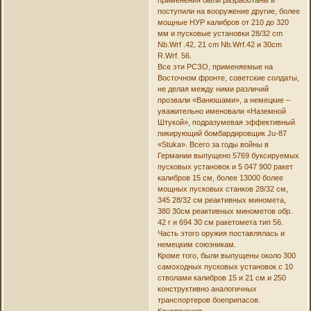
поступили на вооружение другие, более
мощные НУР калибров от 210 до 320
мм и пусковые установки 28/32 cm
Nb.Wrf .42, 21 cm Nb.Wrf.42 и 30cm
R.Wrf. 56.
Все эти РСЗО, применяемые на
Восточном фронте, советские солдаты,
не делая между ними различий
прозвали «Ванюшами», а немецкие –
уважительно именовали «Наземной
Штукой», подразумевая эффективный
пикирующий бомбардировщик Ju-87
«Stuka». Всего за годы войны в
Германии выпущено 5769 буксируемых
пусковых установок и 5 047 900 ракет
калибров 15 см, более 13000 более
мощных пусковых станков 28/32 см,
345 28/32 см реактивных миномета,
380 30см реактивных минометов обр.
42 г и 694 30 см ракетомета тип 56.
Часть этого оружия поставлялась и
немецким союзникам.
Кроме того, были выпущены около 300
самоходных пусковых установок с 10
стволами калибров 15 и 21 см и 250
конструктивно аналогичных
транспортеров боеприпасов.
Конструкция.