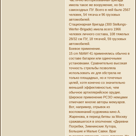
имела такое же вооружение, но без
самоходных ПУ. Всего в ней было 2567
человек, 54 тягача и 96 грузовых
автомобилей.
Стационарная бригада (300 Stellungs-
Werfer-Brigade) имела всего 1966
человек личного состава, 108 тяжелых
28/32 см ПУ, 18 тягачей, 59 грузовых
автомобилей.
Боевое применение.
15 cm NbWrf 41 применялись обычно в
составе батареи или одиночными
установками. Сравнительно высокая
точность стрельбы позволяла
использовать их для обстрела не
только площадных, но и точечных
целей, хотя конечно со значительно
меньшей эффективностью, чем
обычное артиллерийское орудие.
Широкое применение РСЗО немцами
отмечают многие авторы мемуаров.
Вот, например, отрывок из
воспоминаний художника кино А.
Жаренова, в период битвы за Москву
сражавшегося в ополчении: «Деревни
Погребки, Зимнинские Хутора,
Большие и Малые Савки. Враг
пытается оттеснить нашу дивизию. Но