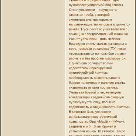
буксировке убираемой под стволы.
Ствол установки – в сущности,
открытая труба, в которой
смонтированы три короткие
направляющие, по которым и движется
ракета. Пуск ракет осуществляется с
помощью электрозапальной машинки.
Расчет установки – пять человек.
Благодаря своим малым размерам и
весу, пусковая установка (ПУ) легко
перекатывается по полю боя силами
расчета и без проблем маскируется.
Однако она обладает всеми
недостатками буксируемой
артиллерийской системы -
необходимость развертывания в
боевое положение и наличие тягача,
уязвимость от огня противника.
Учитывая боевой опыт, немецкие
конструкторы создали самоходную
пусковую установку, повысив
подвижность и защищенность системы.
В качестве базы установки
использовали полугусеничный
транспортер Opel «Maultir» («Мул»),
защитив его 6…8 мм броней и
установив на нем 10 стволов. Такое
решение позволило создать весьма