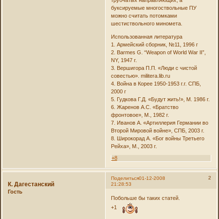
буксируемые многоствольные ПУ
можно считать потомками
шестиствольного миномета.
Использованная литература
1. Армейский сборник, №11, 1996 г
2. Barmes G. “Weapon of World War II”,
NY, 1947 г.
3. Вершигора П.П. «Люди с чистой
совестью». militera.lib.ru
4. Война в Корее 1950-1953 г.г. СПБ,
2000 г
5. Гудкова Г.Д. «Будут жить!», М. 1986 г.
6. Жаренов А.С. «Братство
фронтовое», М., 1982 г.
7. Иванов А. «Артиллерия Германии во
Второй Мировой войне», СПБ, 2003 г.
8. Широкорад А. «Бог войны Третьего
Рейха», М., 2003 г.
+8
2
Поделиться
01-12-2008
К. Дагестанский
21:28:53
Гость
Побольше бы таких статей.
+1