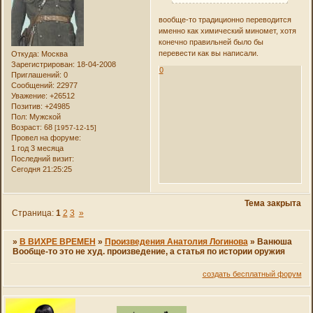
вообще-то традиционно переводится
именно как химический миномет, хотя
конечно правильней было бы
перевести как вы написали.
Откуда:
Москва
Зарегистрирован
: 18-04-2008
0
Приглашений:
0
Сообщений:
22977
Уважение:
+26512
Позитив:
+24985
Пол:
Мужской
Возраст:
68
[1957-12-15]
Провел на форуме:
1 год 3 месяца
Последний визит:
Сегодня 21:25:25
Тема закрыта
Страница:
1
2
3
»
»
В ВИХРЕ ВРЕМЕН
»
Произведения Анатолия Логинова
»
Ванюша
Вообще-то это не худ. произведение, а статья по истории оружия
создать бесплатный форум