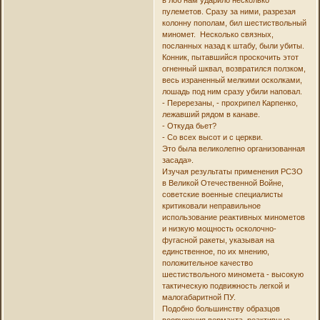
пулеметов. Сразу за ними, разрезая
колонну пополам, бил шестиствольный
миномет. Несколько связных,
посланных назад к штабу, были убиты.
Конник, пытавшийся проскочить этот
огненный шквал, возвратился ползком,
весь израненный мелкими осколками,
лошадь под ним сразу убили наповал.
- Перерезаны, - прохрипел Карпенко,
лежавший рядом в канаве.
- Откуда бьет?
- Со всех высот и с церкви.
Это была великолепно организованная
засада».
Изучая результаты применения РСЗО
в Великой Отечественной Войне,
советские военные специалисты
критиковали неправильное
использование реактивных минометов
и низкую мощность осколочно-
фугасной ракеты, указывая на
единственное, по их мнению,
положительное качество
шестиствольного миномета - высокую
тактическую подвижность легкой и
малогабаритной ПУ.
Подобно большинству образцов
вооружения вермахта, реактивные