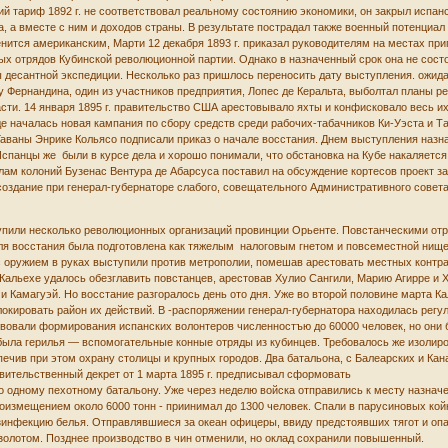
й тариф 1892 г. не соответствовал реальному состоянию экономики, он закрыл испан
 а вместе с ним и доходов страны. В результате пострадал также военный потенциал
енится американским, Марти 12 декабря 1893 г. приказал руководителям на местах пр
х отрядов Кубинской революционной партии. Однако в назначенный срок она не состо
 десантной экспедиции. Несколько раз пришлось переносить дату выступления. ожидая
Фернандина, один из участников предприятия, Лопес де Керальта, выболтал планы ре
ти. 14 января 1895 г. правительство США арестовывало яхты и конфисковало весь их г
е началась новая кампания по сбору средств среди рабочих-табачников Ки-Уэста и Т
ваны Энрике Кольясо подписали приказ о начале восстания. Днем выступления назнач
спанцы же были в курсе дела и хорошо понимали, что обстановка на Кубе накаляется
лам колоний Бузенас Вентура де Абарсуса поставил на обсуждение кортесов проект з
оздание при генерал-губернаторе слабого, совещательного Административного совета
упили несколько революционных организаций провинции Орьенте. Повстанческими от
для восстания была подготовлена как тяжелым налоговым гнетом и повсеместной нище
 с оружием в руках выступили против метрополии, помешав арестовать местных контра
 Кальехе удалось обезглавить повстанцев, арестовав Хулио Сангили, Марию Агирре и
 Камагуэй. Но восстание разгоралось день ото дня. Уже во второй половине марта Ка
 блокировать район их действий. В -распоряжении генерал-губернатора находилась рег
ствовали формирования испанских волонтеров численностъю до 60000 человек, но они
была герилья — вспомогательные конные отряды из кубинцев. Требовалось же изолиро
печив при этом охрану столицы и крупных городов. Два батальона, с Балеарских и К
вительственный декрет от 1 марта 1895 г. предписывал сформовать
по одному пехотному батальону. Уже через неделю войска отправились к месту назна
оизмещением около 6000 тонн - приинимал до 1300 человек. Спали в парусиновых койк
зинфекцию белья. Отправлявшиеся за океан офицеры, ввиду предстоявших тягот и опа
 золотом. Позднее производство в чин отменили, но оклад сохранили повышенный.