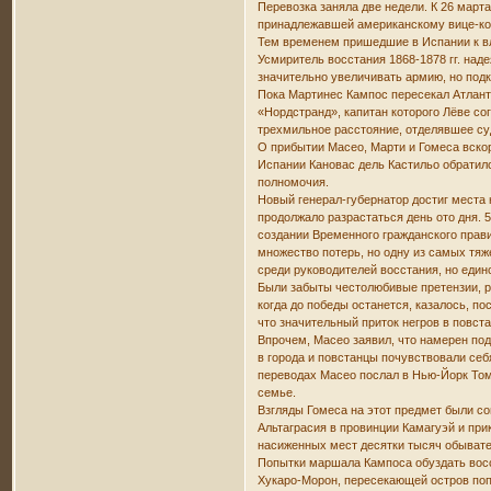
Перевозка заняла две недели. К 26 март
принадлежавшей американскому вице-конс
Тем временем пришедшие в Испании к вл
Усмиритель восстания 1868-1878 гг. над
значительно увеличивать армию, но подк
Пока Мартинес Кампос пересекал Атлант
«Нордстранд», капитан которого Лёве со
трехмильное расстояние, отделявшее суд
О прибытии Масео, Марти и Гомеса вско
Испании Кановас дель Кастильо обратил
полномочия.
Новый генерал-губернатор достиг места 
продолжало разрастаться день ото дня. 
создании Временного гражданского прав
множество потерь, но одну из самых тяж
среди руководителей восстания, но един
Были забыты честолюбивые претензии, ра
когда до победы останется, казалось, п
что значительный приток негров в повс
Впрочем, Масео заявил, что намерен под
в города и повстанцы почувствовали себ
переводах Масео послал в Нью-Йорк Том
семье.
Взгляды Гомеса на этот предмет были с
Альтаграсия в провинции Камагуэй и при
насиженных мест десятки тысяч обывате
Попытки маршала Кампоса обуздать восс
Хукаро-Морон, пересекающей остров попе