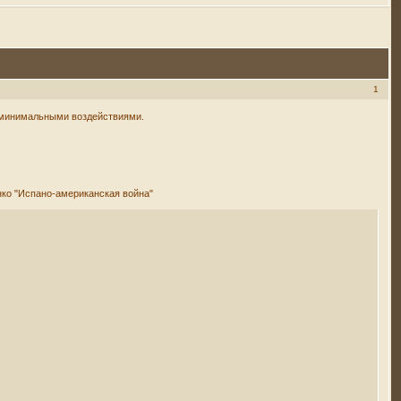
1
ев минимальными воздействиями.
нко "Испано-американская война"