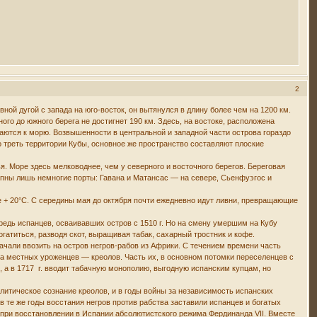
2
ой дугой с запада на юго-восток, он вытянулся в длину более чем на 1200 км.
ного до южного берега не достигнет 190 км. Здесь, на востоке, расположена
каются к морю. Возвышенности в центральной и западной части острова гораздо
 треть территории Кубы, основное же пространство составляют плоские
. Море здесь мелководнее, чем у северного и восточного берегов. Береговая
пны лишь немногие порты: Гавана и Матансас — на севере, Сьенфуэгос и
 + 20°С. С середины мая до октября почти ежедневно идут ливни, превращающие
редь испанцев, осваивавших остров с 1510 г. Но на смену умершим на Кубу
атиться, разводя скот, выращивая табак, сахарный тростник и кофе.
начали ввозить на остров негров-рабов из Африки. С течением времени часть
ка местных уроженцев — креолов. Часть их, в основном потомки переселенцев с
, а в 1717 г. вводит табачную монополию, выгодную испанским купцам, но
литическое сознание креолов, и в годы войны за независимость испанских
в те же годы восстания негров против рабства заставили испанцев и богатых
х при восстановлении в Испании абсолютистского режима Фердинанда VII. Вместе