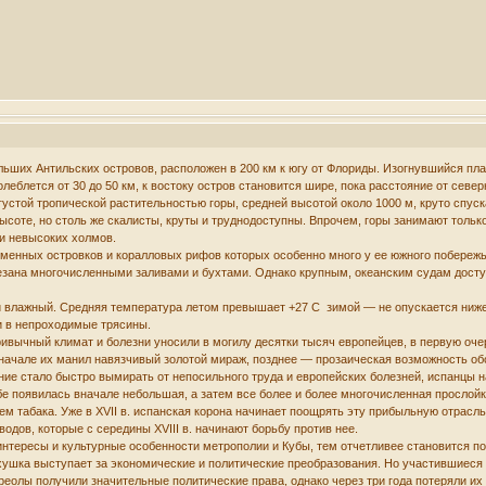
ьших Антильских островов, расположен в 200 км к югу от Флориды. Изогнувшийся плавн
колеблется от 30 до 50 км, к востоку остров становится шире, пока расстояние от север
устой тропической растительностью горы, средней высотой около 1000 м, круто спус
оте, но столь же скалисты, круты и труднодоступны. Впрочем, горы занимают только
и невысоких холмов.
менных островков и коралловых рифов которых особенно много у ее южного побережья
езана многочисленными заливами и бухтами. Однако крупным, океанским судам досту
 и влажный. Средняя температура летом превышает +27 С зимой — не опускается ниже
ги в непроходимые трясины.
ивычный климат и болезни уносили в могилу десятки тысяч европейцев, в первую оче
ачале их манил навязчивый золотой мираж, позднее — прозаическая возможность обог
еление стало быстро вымирать от непосильного труда и европейских болезней, испанцы 
бе появилась вначале небольшая, а затем все более и более многочисленная прослой
ем табака. Уже в XVII в. испанская корона начинает поощрять эту прибыльную отрасль
одов, которые с середины XVIII в. начинают борьбу против нее.
нтересы и культурные особенности метрополии и Кубы, тем отчетливее становится по
ерхушка выступает за экономические и политические преобразования. Но участившиеся 
 креолы получили значительные политические права, однако через три года потеряли и