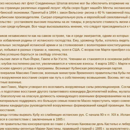
рез несколько лет флот Соединенных Штатов вполне мог бы обеспечить вторжение на К
я на страницах различных изданий лозунг: «Куба скоро будет нашей!» Мечты экспансио
с кубинской экономики. Принятый в 1894 г. закон Вильсона- рмэна о 40 % таможенно
 кубинским производителям. Сыграл отрицательную роль и европейский свекловичный 
ельство - усстановило высокие пошлины на их товары, в результате стоимость жизни
уссии среди кубинцев. Все чаще высказывалось мнение, что следует присоединиться 
иков независимости как на самом острове, так и среди эмигрантов, одним из которы
ях избавления родины от испанского господства. Ему, уроженцу Кубы, хотелось виде
ельных экспедиций испанской армии и за столкновения с волонтерами-конституционал
л, побывал в разных странах и, наконец, осел в США. С возрастом Марти приобрел со
бна успешно бороться за свободу отечества.
тельские лиги» в Нью-Йорке, Гампе и Ки-Уэсте. Членами их становятся в основном раб
 клубов постепенно растет, увеличиваются и членские взносы. 4 марта 1892 г. Марти н
основе единого устава и программы. Возникает Кубинская революционная партия.
с генералом Максимо Гомесом, военным министром Временного правительства Кубы п
вооруженное восстание скорее как путь к собственному возвышению. Восемь лет наза
ытные военные.
я жил Гомес, Марти уговорил его возглавить вооруженные силы революционеров. Согл
ь к подготовке восстания другого талантливого командира Десятилетней войны, мула
 благополучие на опасную должность командующего военными формированиями на вост
материально поддержать его большую семью помогли Масео переступить через сомнен
сованы кандидатуры руководителей вооруженных формирований каждой провинции. Ко
восстания.
анцы готовы вырвать Кубу из слабеющих испанских рук. С начала 90-х гг. XIX в. Испа
ся в соответствии с заключенным в 1885 г.
ля правительства консерваторов во главе с Антонио Кановасом дель Кастильо и либе
жим королевы-регентши Марии-Христины, правившей страной с 1885 г. за малолетнего