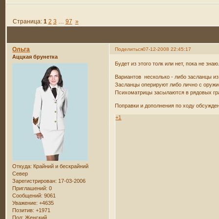
Страница:
1
2
3
…
97
»
Ольга
Поделиться
07-12-2008 22:45:17
Аццкая брунетка
Будет из этого толк или нет, пока не з
Вариантов несколько - либо засланцы и
Засланцы оперируют либо лично с оружи
Психоматрицы засылаются в рядовых гр
Поправки и дополнения по ходу обсужден
+1
Откуда:
Крайний и бескрайний
Север
Зарегистрирован
: 17-03-2006
Приглашений:
0
Сообщений:
9061
Уважение:
+4635
Позитив:
+1971
Пол:
Женский