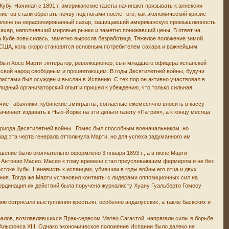
убу. Начиная с 1891 г. американские газеты начинают призывать к аннексии
нистов стали обретать почву под ногами после того, как экономический кризис
й пошлине на нерафинированный сахар, защищавший американскую промышленность
сахар, наполнявший мировые рынки и заметно понижавший цены. В ответ на
 а Кубе повысилась, заметно выросла безработица. Тяжелое положение зимой
к США, коль скоро становятся основным потребителем сахара и важнейшим
х был Хосе Марти .литератор, революционер, сын младшего офицера испанской
ть свой народ свободным и процветающим. В годы Десятилетней войны, будучи
истами был осужден и выслан в Испанию. С тех пор он активно участвовал в
лидный организаторский опыт и пришел к убеждению, что только сильная,
очие-табачники, кубинские эмигранты, согласные ежемесячно вносить в кассу
ачинает издавать в Нью-Йорке на эти деньги газету «Патрия», а к концу месяца
ериода Десятилетней войны. Гомес был способным военачальником, но
д эта черта генерала оттолкнула Марти, но для успеха задуманного им
ашение было окончательно оформлено 3 января 1893 г., а в июне Марти
та Антонио Масео. Масео к тому времени стал преуспевающим фермером и не без
оке Кубы. Ненависть к испанцам, убившим в годы войны его отца и двух
ия. Тогда же Марти установил контакты с лидерами оппозиционных сил на
ординация их действий была поручена журналисту Хуану Гуальберто Гомесу
нию сотрясали выступления крестьян, особенно андалусских, а также баскских и
ралов, возглавлявшихся Прак-седесом Матео Сагастой, напрягали силы в борьбе
 Альфонса XIII. Однако экономическое положение Испании было далеко не