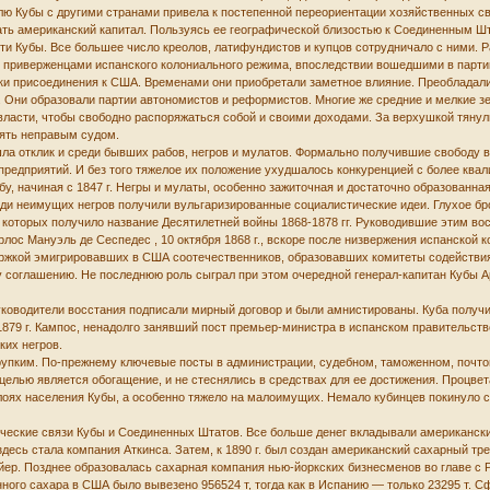
говлю Кубы с другими странами привела к постепенной переориентации хозяйственных с
икать американский капитал. Пользуясь ее географической близостью к Соединенным 
и Кубы. Все большее число креолов, латифундистов и купцов сотрудничало с ними. 
 приверженцами испанского колониального режима, впоследствии вошедшими в парти
ки присоединения к США. Временами они приобретали заметное влияние. Преобладали,
. Они образовали партии автономистов и реформистов. Многие же средние и мелкие з
власти, чтобы свободно распоряжаться собой и своими доходами. За верхушкой тянул
лять неправым судом.
ла отклик и среди бывших рабов, негров и мулатов. Формально получившие свободу 
 предприятий. И без того тяжелое их положение ухудшалось конкуренцией с более к
бу, начиная с 1847 г. Негры и мулаты, особенно зажиточная и достаточно образованна
ди неимущих негров получили вульгаризированные социалистические идеи. Глухое бро
 которых получило название Десятилетней войны 1868-1878 гг. Руководившие этим в
рлос Мануэль де Сеспедес , 10 октября 1868 г., вскоре после низвержения испанской
ержкой эмигрировавших в США соотечественников, образовавших комитеты содействи
 соглашению. Не последнюю роль сыграл при этом очередной генерал-капитан Кубы 
уководители восстания подписали мирный договор и были амнистированы. Куба получил
879 г. Кампос, ненадолго занявший пост премьер-министра в испанском правительстве,
ких негров.
упким. По-прежнему ключевые посты в администрации, судебном, таможенном, почто
 целью является обогащение, и не стеснялись в средствах для ее достижения. Процве
лоях населения Кубы, а особенно тяжело на малоимущих. Немало кубинцев покинуло с
ические связи Кубы и Соединенных Штатов. Все больше денег вкладывали американски
сь стала компания Аткинса. Затем, к 1890 г. был создан американский сахарный тре
ер. Позднее образовалась сахарная компания нью-йоркских бизнесменов во главе с Ри
анного сахара в США было вывезено 956524 т, тогда как в Испанию — только 23295 т. 