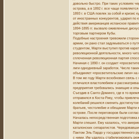
довольно быстро. При таких условиях че
острова, а в 1892 г. все чаще появляетс
1893 г. в США повлек за собой и кризи
от иностранных конкурентов, ударил по
действия американцев испанское правит
1894-1895 гг. вызвало оживленные диск
торговым партнером Кубы.
Подобные настроения тревожили сторонн
армии, он рано стал задумываться о пут
студентом, Марти выступил против карат
революционной деятельности, много чита
сплоченная революционная партия спосо
Начиная с 1890 г. он создает «просвети
лиги однодневный заработок. Число таких
объединяет «просветительские лиги» на 
В том же году Марти возобновил связь 
отличался властолюбием и рассматривал 
предприятия требовались знающие и оп
Съездив в Санто-Доминго, где в то врем
отправился в Коста-Рику, чтобы привлеч
колебаний решился сменить достигнутое
братьев, честолюбие и обещание Марти 
острове. После переговоров были согла
Началась непосредственная подготовка 
Марти спешил. Ему казалось, что америк
каталонских сепаратистов. Чередовавшие
Пактом Эль Пардо у государственного ру
с ними. Им удалось стабилизировать ре