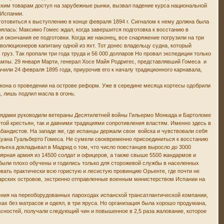
ским товарам доступ на зарубежные рынки, вызвал падение курса национальной
 Испании.
иготовиться к выступлению в конце февраля 1894 г. Сигналом к нему должна была
ялась: Максимо Гомес ждал, когда завершится подготовка к восстанию в
 окончания ее подготовки. Когда же наконец, все снаряжение погрузили на три
волюционеров капитану одной из яхт. Тот донес владельцу судна, который
руз. Так пропали три года труда и 56 000 долларов Но провал экспедиции только
ампы. 29 января Марти, генерал Хосе Майя Родригес, представлявший Гомеса и
или 24 февраля 1895 года, приурочив его к началу традиционного карнавала,
акона о проведении на острове реформ. Уже в середине месяца кортесы одобрили
, лишь подлил масла в огонь.
рядами руководили ветераны Десятилетней войны Гильермо Монкада и Бартоломе
той крестьян, так и давними традициями сопротивления властям. Именно здесь в
бандистов. На западе же, где испанцы держали свои войска и чувствовали себя
 Хуана Гуальберто Гомеса. Не сумели своевременно присоединиться к восстанию
льеха докладывал в Мадрид о том, что число повстанцев выросло до 3000
улярная армия из 14500 солдат и офицеров, а также свыше 5500 жандармов и
 были плохо обучены и годились только для сторожевой службы в населенных
вать практически всю гористую и лесистую провинцию Орьенте, где почти не
анарских островов, экстренно отправленные военным министерством Испании на
чения на переоборудованных пароходах испанской трансатлантической компании,
ах без матрасов и одеял, в три яруса. Но организация была хорошо продумана,
сностей, получали следующий чин и повышенное в 2,5 раза жалование, которое