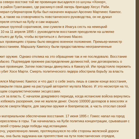
на северо-востоке той же провинции высадился со шхуны «Хонор»,
 район Гуантанамо, где раскинул свой лагерь бригадир Хесус Раби.
генерал-губернатором Кубы был назначен маршал Арсенио Мартинес Кампос.
, а также на сговорчивость повстанческого руководства, он не думал
апреля отплыл на Кубу и сам маршал.
емые группой соратников, они сумели в Инагуа сесть на немецкий
 10 на 11 апреля 1895 г. руководители восстания преодолели на шлюпке
тьяго де Куба, чтобы встретиться с Антонио Масео.
чных провинциях страны было введено военное положение. Премьер-министр
 с восстанием. Маршалу Кампосу были предоставлены неограниченные
ит оружие. Однако отклика на это обращение так и не последовало. Восстание
 Масео. Подтвердив прежнее распределение должностей, они договорились о
ные провинции. Затем повстанцы двинулись в Камагуэй. Им предстояло пережить
л убит Хосе Марти. Смерть политического лидера обострила борьбу за власть
ялся Мартинес Кампос и что даст о себе знать лишь в самом конце восстания,
закрыли глаза даже на растущий авторитет мулата Масео. И это несмотря на то,
удущем социалистическими эксцессами.
ься за власть. С началом дождливого периода, когда испанские войска вернулись
избежать разорения, они не жалели денег. Около 100000 долларов в векселях и
ле смерти Марти, для закупки оружия и боеприпасов, а часть отослал своей
материальном обеспечении восстания. 17 июня 1895 г. Гомес напал на город
переселены в горы. Так начиналась на Кубе политика концентрации, срывавшая с
своей страны ради победы над испанцами.
очу, укрепленную линию, протянувшуюся по обе стороны железной дороги
ы, она была задумана как препятствие на пути повстанческих отрядов,