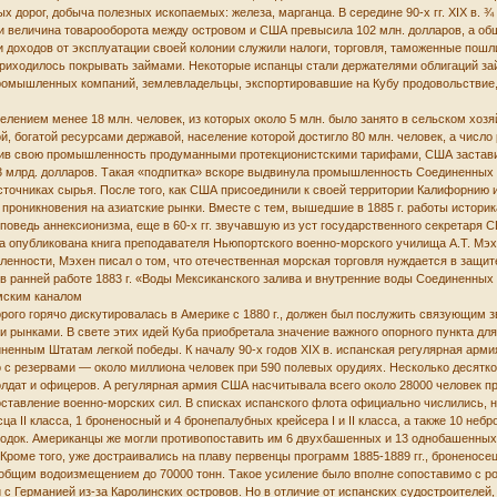
 дорог, добыча полезных ископаемых: железа, марганца. В середине 90-х гг. XIX в. 
и величина товарооборота между островом и США превысила 102 млн. долларов, а об
 доходов от эксплуатации своей колонии служили налоги, торговля, таможенные пошл
риходилось покрывать займами. Некоторые испанцы стали держателями облигаций займо
ромышленных компаний, землевладельцы, экспортировавшие на Кубу продовольствие, 
селением менее 18 млн. человек, из которых около 5 млн. было занято в сельском хоз
 богатой ресурсами державой, население которой достигло 80 млн. человек, а число р
ив свою промышленность продуманными протекционистскими тарифами, США заставили 
 млрд. долларов. Такая «подпитка» вскоре выдвинула промышленность Соединенных 
сточниках сырья. После того, как США присоединили к своей территории Калифорнию 
проникновения на азиатские рынки. Вместе с тем, вышедшие в 1885 г. работы историк
поведь аннексионизма, еще в 60-х гг. звучавшую из уст государственного секретаря 
ла опубликована книга преподавателя Ньюпортского военно-морского училища А.Т. Мэ
енности, Мэхен писал о том, что отечественная морская торговля нуждается в защи
в ранней работе 1883 г. «Воды Мексиканского залива и внутренние воды Соединенных
мским каналом
торого горячо дискутировалась в Америке с 1880 г., должен был послужить связующи
и рынками. В свете этих идей Куба приобретала значение важного опорного пункта дл
ненным Штатам легкой победы. К началу 90-х годов XIX в. испанская регулярная армия
 с резервами — около миллиона человек при 590 полевых орудиях. Несколько десятко
олдат и офицеров. А регулярная армия США насчитывала всего около 28000 человек п
ставление военно-морских сил. В списках испанского флота официально числились, н
сца II класса, 1 броненосный и 4 бронепалубных крейсера I и II класса, а также 10 неб
 лодок. Американцы же могли противопоставить им 6 двухбашенных и 13 однобашенных
Кроме того, уже достраивались на плаву первенцы программ 1885-1889 гг., броненосе
 общим водоизмещением до 70000 тонн. Такое усиление было вполне сопоставимо с ро
 с Германией из-за Каролинских островов. Но в отличие от испанских судостроителе