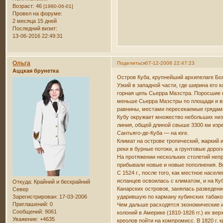
Возраст:
46
[1980-06-01]
Провел на форуме:
2 месяца 15 дней
Последний визит:
13-06-2016 22:49:31
Ольга
Поделиться
07-12-2008 22:47:23
Аццкая брунетка
Остров Куба, крупнейший архипелаге Бол
Узкий в западной части, где ширина его 
горная цепь Сьерра Маэстра. Поросшие г
меньше Сьерра Маэстры по площади и выс
равнины, местами пересекаемые грядам
Кубу окружает множество небольших низ
линия, общей длиной свыше 3300 км изр
Сантьяго-де-Куба — на юге.
Климат на острове тропический, жаркий
реки в бурные потоки, а грунтовые доро
На протяжении нескольких столетий непр
прибывали новые и новые пополнения. Вн
С 1524 г., после того, как местное нас
испанцев освоилась с климатом, и на Ку
Откуда:
Крайний и бескрайний
Канарских островов, занялась разведени
Север
Зарегистрирован
: 17-03-2006
ударившую по карману кубинских табаков
Приглашений:
0
Чем дальше расходятся экономические и
Сообщений:
9061
колоний в Америке (1810-1826 гг.) их в
Уважение:
+4635
креолов пойти на компромисс. В 1820 г.