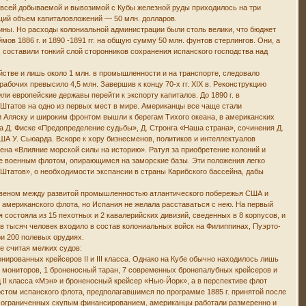
¾ всей добываемой и вывозимой с Кубы железной руды приходилось на три
щий объем капиталовложений — 50 млн. долларов.
ины. Но расходы колониальной администрации были столь велики, что бюджет
в 1886 г. и 1890 -1891 гг. на общую сумму 50 млн. фунтов стерлингов. Они, а
составили тонкий слой сторонников сохранения испанского господства над
яйстве и лишь около 1 млн. в промышленности и на транспорте, следовало
абочих превысило 4,5 млн. Завершив к концу 70-х гг. XIX в. Реконструкцию
европейские державы перейти к экспорту капиталов. До 1890 г. в
Штатов на одно из первых мест в мире. Американцы все чаще стали
и Аляску и широким фронтом вышли к берегам Тихого океана, в американских
а Д. Фиске «Предопределение судьбы», Д. Стронга «Наша страна», сочинения Д.
США У. Сьюарда. Вскоре к хору бизнесменов, политиков и интеллектуалов
хена «Влияние морской силы на историю». Ратуя за приобретение колоний и
те военным флотом, опирающимся на заморские базы. Эти положения легко
 Штатов», о необходимости экспансии в страны Карибского бассейна, дабы
м звеном между развитой промышленностью атлантического побережья США и
я американского флота, но Испания не желала расставаться с нею. На первый
 состояла из 15 пехотных и 2 кавалерийских дивизий, сведенных в 8 корпусов, и
в тысяч человек входило в состав колониальных войск на Филиппинах, Пуэрто-
ри 200 полевых орудиях.
е считая мелких судов:
ронированных крейсеров II и III класса. Однако на Кубе обычно находилось лишь
 мониторов, 1 броненосный таран, 7 современных бронепалубных крейсеров и
ц II класса «Мэн» и броненосный крейсер «Нью-Йорк», а в перспективе флот
стом испанского флота, предполагавшимся по программе 1885 г. принятой после
й, ограниченных скупым финансированием, американцы работали размеренно и