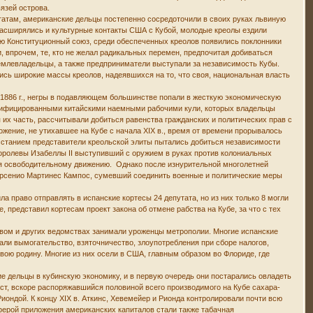
вязей острова.
Штатам, американские дельцы постепенно сосредоточили в своих руках львиную
Расширялись и культурные контакты США с Кубой, молодые креолы ездили
ю Конституционный союз, среди обеспеченных креолов появились поклонники
 впрочем, те, кто не желал радикальных перемен, предпочитая добиваться
емлевладельцы, а также предприниматели выступали за независимость Кубы.
ись широкие массы креолов, надеявшихся на то, что своя, национальная власть
в1886 г., негры в подавляющем большинстве попали в жесткую экономическую
валифицированными китайскими наемными рабочими кули, которых владельцы
я их часть, рассчитывали добиться равенства гражданских и политических прав с
жение, не утихавшее на Кубе с начала XIX в., время от времени прорывалось
осстанием представители креольской элиты пытались добиться независимости
 королевы Изабеллы II выступивший с оружием в руках против колониальных
я освободительному движению. Однако после изнурительной многолетней
Арсенио Мартинес Кампос, сумевший соединить военные и политические меры
а право отправлять в испанские кортесы 24 депутата, но из них только 8 могли
 представил кортесам проект закона об отмене рабства на Кубе, за что с тех
вом и других ведомствах занимали уроженцы метрополии. Многие испанские
тали вымогательство, взяточничество, злоупотребления при сборе налогов,
вою родину. Многие из них осели в США, главным образом во Флориде, где
е дельцы в кубинскую экономику, и в первую очередь они постарались овладеть
ст, вскоре распоряжавшийся половиной всего производимого на Кубе сахара-
ондой. К концу XIX в. Аткинс, Хевемейер и Рионда контролировали почти всю
Сферой приложения американских капиталов стали также табачная