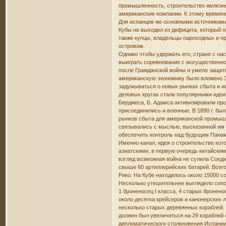
промышленность, строительство железных
американские компании. К этому времен
Для испанцев же основными источниками
Кубы не выходил из дефицита, который п
также купцы, владельцы пароходных и п
островом.
Однако чтобы удержать его, стране с на
выиграть соревнование с могущественной,
после Гражданской войны и умело защит
американскую экономику было вложено 3
задумываться о новых рынках сбыта и и
деловых кругах стали популярными идеи 
Берджеса, Б. Адамса активизировали про
присоединились и военные. В 1890 г. бы
рынков сбыта для американской промышл
связывались с мыслью, высказанной им 
обеспечить контроль над будущим Пана
Именно канал, идея о строительстве ко
азиатскими, в первую очередь китайским
взгляд возможная война не сулила Соеди
свыше 60 артиллерийских батарей. Всего
Рико. На Кубе находилось около 15000 с
Несколько утешительнее выглядело сопо
1 броненосец I класса, 4 старых бронено
около десятка крейсеров и канонерских
несколько старых деревянных кораблей. 
должен был увеличиться на 29 кораблей
дипломатического столкновения Испании