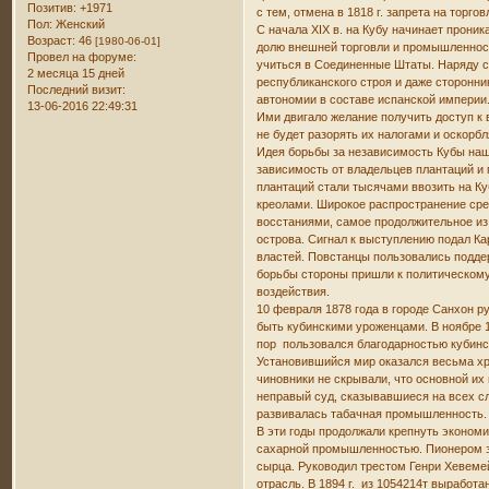
Позитив:
+1971
с тем, отмена в 1818 г. запрета на тор
Пол:
Женский
С начала XIX в. на Кубу начинает прон
Возраст:
46
[1980-06-01]
долю внешней торговли и промышленност
Провел на форуме:
учиться в Соединенные Штаты. Наряду с
2 месяца 15 дней
республиканского строя и даже сторонни
Последний визит:
автономии в составе испанской империи
13-06-2016 22:49:31
Ими двигало желание получить доступ к 
не будет разорять их налогами и оскорб
Идея борьбы за независимость Кубы наш
зависимость от владельцев плантаций и
плантаций стали тысячами ввозить на Ку
креолами. Широкое распространение сре
восстаниями, самое продолжительное из
острова. Сигнал к выступлению подал Ка
властей. Повстанцы пользовались подд
борьбы стороны пришли к политическому
воздействия.
10 февраля 1878 года в городе Санхон р
быть кубинскими уроженцами. В ноябре 1
пор пользовался благодарностью кубинс
Установившийся мир оказался весьма хр
чиновники не скрывали, что основной их
неправый суд, сказывавшиеся на всех с
развивалась табачная промышленность.
В эти годы продолжали крепнуть эконом
сахарной промышленностью. Пионером зде
сырца. Руководил трестом Генри Хевемей
отрасль. В 1894 г. из 1054214т выработ