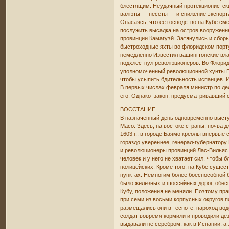
блестящим. Неудачный протекционистски
валюты — песеты — и снижение экспорта,
Опасаясь, что ее господство на Кубе см
послужить высадка на остров вооруженны
провинции Камагуэй. Затянулись и сборы
быстроходные яхты во флоридском порту 
немедленно Известил вашингтонские влас
подхлестнул революционеров. Во Флорид
уполномоченный революционной хунты Га
чтобы усыпить бдительность испанцев. И
В первых числах февраля министр по де
его. Однако закон, предусматривавший с
ВОССТАНИЕ
В назначенный день одновременно выст
Мaco. Здесь, на востоке страны, почва 
1603 г., в городе Баямо креолы впервые
гораздо увереннее, генерал-губернатору
и революционеры провинций Лас-Вильяс и
человек и у него не хватает сил, чтобы
полицейских. Кроме того, на Кубе суще
пунктах. Немногим более боеспособной 
было железных и шоссейных дорог, обес
Кубу, положения не меняли. Поэтому пра
при семи из восьми корпусных округов 
размещались они в тесноте: пароход вод
солдат вовремя кормили и проводили де
выдавали не серебром, как в Испании, а