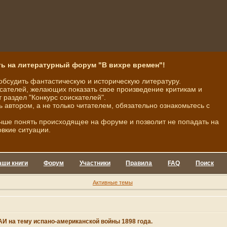
ь на литературный форум "В вихре времен"!
обсудить фантастическую и историческую литературу.
ателей, желающих показать свое произведение критикам и
 раздел "Конкурс соискателей".
ь автором, а не только читателем, обязательно ознакомьтесь с
чше понять происходящее на форуме и позволит не попадать на
овкие ситуации.
аши книги
Форум
Участники
Правила
FAQ
Поиск
Активные темы
И на тему испано-американской войны 1898 года.