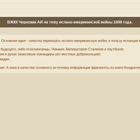
ВЖКК Черновик АИ на тему испано-американской войны 1898 года.
наю. Основная идея - попытка переиграть испано-американскую войну в пользу испанц
з будущего, либо психоматрицы. Никаких Амператоров-Сталинов и ноутбуков.
ем в руках (максимум командиры рот местных добровольцев).
аждан.
ия. А пока в качестве основного источника информации фрагменты из книги Кондрате