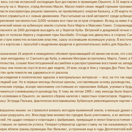
а весь состав испанской экспедиции был доставлен в провинцию Орьенте. А 31 марта 
улу на о. Форчун, отряд Антонио Масео. Масео повёл своих людей горными тропами в
асти консерваторы решили заменить не проявлявшего энергии Кальеху, и 28 марта 
еялся справиться и с новым движением. Рассчитывая на свой авторитет среди кубинцев
репления численностью 11000 человек все-таки на остров отправил. Вслед за ними 4 
ический океан на кубинскую землю ступили Хосе Марти и Максимо Гомес. Сопровожда
гласился за 1000 долларов высадить их у берегов Кубы. Ветреной и дождливой ночью с
но от полоски берега у подножия горы Кахобабо. Отсюда они двинулись в сторону Сан
ре стало известно испанским властям, сразу осознавшим возникшую угрозу. В восто
ся к кортесам с просьбой о выделении кредитов и дополнительных войск для борьбы
назначения 16 апреля и немедленно объявил прокламацией об амнистии всем, кто слож
5 мая неподалеку от Сантьяго-де-Куба, в имении Мехоран встретились Марти, Гомес и
ительства, созыве Конституционной ассамблеи и распространении восстания на запад
елых они понесли спустя всего две недели, 19 мая, когда в бою у городка Дос Риос бы
ство цели помогло им удержаться от раскола.
схождения в политических идеалах и материальных интересах — все, на что так наде
оследний шаг. Но в первые месяцы богатые креолы, составлявшие основу руководства, 
танческие отряды, вскоре наполовину состоявшие из чернокожих бойцов, угрожал в б
чиниться сложившемуся руководству. К тому же летом 1985 г. ему некогда было борот
я хозяевами в Орьенте, он занялся сбором налогов с окрестных плантаторов. Надеясь 
асу Эстрада Пальма, фактически возглавившему Кубинскую революционную партию пос
овершенно иными: он стремился воевать методом выжженной земли, и меньше думал о 
казал разрушить его. Впоследствии множество городов было уничтожено, а их жители 
лей. Не щадил генерал и плантации с фабриками, превращая в пепел благосостояние 
тавших не принесли успеха. Генерал-губернатор сделал ставку на так называемую тр
рек вблизи границ провинции Лас-Вильямс, устроенная еще в годы Десятилетней войн