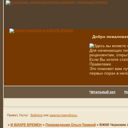
Добро пожаловат
Здесь вы можете 
Для начинающих пис
рецензентам, открыт
Если Вы хотите стат
Правилами.
Это поможет вам лу
первых порах в нел
Читальный зал
Н
Привет, Гость!
Войдите
или
зарегистрируйтесь
.
»
В ВИХРЕ ВРЕМЕН
»
Произведения Ольги Тониной
»
ВЖКК Черновик А