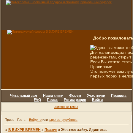
Добро пожаловать
Здесь вы можете о
Для начинающих писа
рецензентам, открыт 
Если Вы хотите стать
Правилами.
Это поможет вам луч
первых порах в нелов
Читальный зал
Наши книги
Форум
Участники
Правила
FAQ
Поиск
Регистрация
Войти
Активные темы
Привет, Гость!
Войдите
или
зарегистрируйтесь
.
»
В ВИХРЕ ВРЕМЕН
»
Поэзия
»
Жесткое хайку. Идиотека.