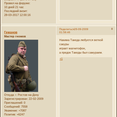
Провел на форуме:
10 дней 21 час
Последний визит:
28-03-2017 12:00:16
8
Поделиться
26-09-2009
Геманов
01:58:46
Мастер гномов
Накима Такеда любуется веткой
сакуры
играет магнитофон,
а предок Такеды был самураем.
+1
Откуда:
г. Ростов-на-Дону
Зарегистрирован
: 22-02-2009
Приглашений:
0
Сообщений:
7558
Уважение:
+7087
Позитив:
+6247