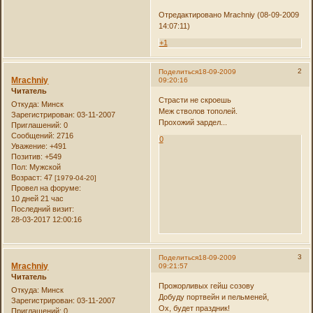
Отредактировано Mrachniy (08-09-2009
14:07:11)
+1
2
Поделиться
18-09-2009
Mrachniy
09:20:16
Читатель
Страсти не скроешь
Откуда:
Минск
Меж стволов тополей.
Зарегистрирован
: 03-11-2007
Прохожий зардел...
Приглашений:
0
Сообщений:
2716
0
Уважение:
+491
Позитив:
+549
Пол:
Мужской
Возраст:
47
[1979-04-20]
Провел на форуме:
10 дней 21 час
Последний визит:
28-03-2017 12:00:16
3
Поделиться
18-09-2009
Mrachniy
09:21:57
Читатель
Прожорливых гейш созову
Откуда:
Минск
Добуду портвейн и пельменей,
Зарегистрирован
: 03-11-2007
Ох, будет праздник!
Приглашений:
0