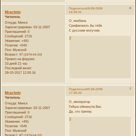
6
Поделиться
18-09-2009
Mrachniy
14:28:31
Читатель
О, икибана.
Откуда:
Минск
Срифмовать бы тебя
Зарегистрирован
: 03-11-2007
С русским могучим.
Приглашений:
0
Сообщений:
2716
0
Уважение:
+491
Позитив:
+549
Пол:
Мужской
Возраст:
47
[1979-04-20]
Провел на форуме:
10 дней 21 час
Последний визит:
28-03-2017 12:00:16
7
Поделиться
25-09-2009
Mrachniy
17:28:33
Читатель
О, император
Откуда:
Минск
Гейша обманула Вас.
Зарегистрирован
: 03-11-2007
Да, это трипер.
Приглашений:
0
Сообщений:
2716
0
Уважение:
+491
Позитив:
+549
Пол:
Мужской
Возраст:
47
[1979-04-20]