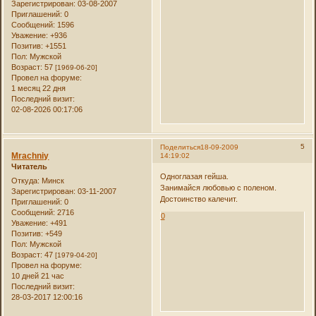
Зарегистрирован
: 03-08-2007
Приглашений:
0
Сообщений:
1596
Уважение:
+936
Позитив:
+1551
Пол:
Мужской
Возраст:
57
[1969-06-20]
Провел на форуме:
1 месяц 22 дня
Последний визит:
02-08-2026 00:17:06
5
Поделиться
18-09-2009
Mrachniy
14:19:02
Читатель
Одноглазая гейша.
Откуда:
Минск
Занимайся любовью с поленом.
Зарегистрирован
: 03-11-2007
Достоинство калечит.
Приглашений:
0
Сообщений:
2716
0
Уважение:
+491
Позитив:
+549
Пол:
Мужской
Возраст:
47
[1979-04-20]
Провел на форуме:
10 дней 21 час
Последний визит:
28-03-2017 12:00:16