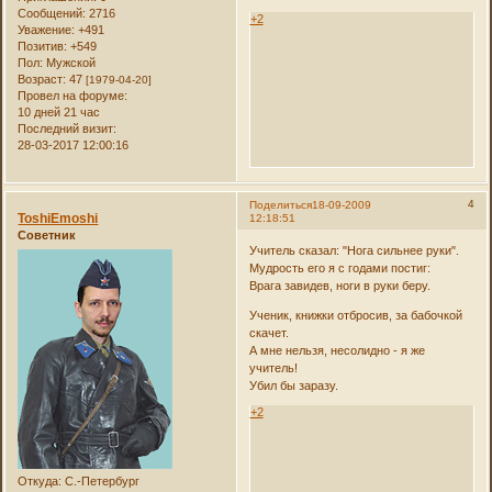
Сообщений:
2716
+2
Уважение:
+491
Позитив:
+549
Пол:
Мужской
Возраст:
47
[1979-04-20]
Провел на форуме:
10 дней 21 час
Последний визит:
28-03-2017 12:00:16
4
Поделиться
18-09-2009
ToshiEmoshi
12:18:51
Советник
Учитель сказал: "Нога сильнее руки".
Мудрость его я с годами постиг:
Врага завидев, ноги в руки беру.
Ученик, книжки отбросив, за бабочкой
скачет.
А мне нельзя, несолидно - я же
учитель!
Убил бы заразу.
+2
Откуда:
С.-Петербург