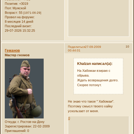
Позитив:
+3019
Пол:
Мужской
Возраст:
55
[1971-06-29]
Провел на форуме:
8 месяцев 14 дней
Последний визит:
29-07-2026 15:32:25
10
Поделиться
27-09-2009
Геманов
00:44:01
Мастер гномов
Khalzan написал(а):
На Хабомаи взираю с
обрыва.
Ждать возвращения долго.
Скорее потонут.
Не знаю что такое " Хабомаи".
Поэтому смысл твоего хайку
ускользает от меня.
0
Откуда:
г. Ростов-на-Дону
Зарегистрирован
: 22-02-2009
Приглашений:
0