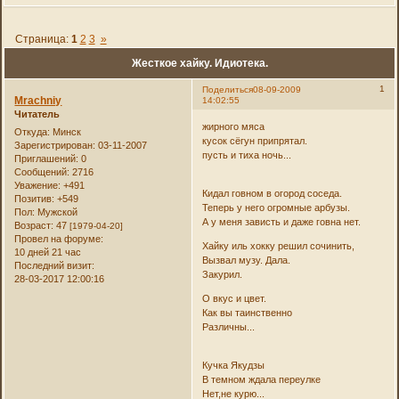
Страница:
1
2
3
»
Жесткое хайку. Идиотека.
1
Поделиться
08-09-2009
Mrachniy
14:02:55
Читатель
жирного мяса
Откуда:
Минск
кусок сёгун припрятал.
Зарегистрирован
: 03-11-2007
пусть и тиха ночь...
Приглашений:
0
Сообщений:
2716
Уважение:
+491
Кидал говном в огород соседа.
Позитив:
+549
Теперь у него огромные арбузы.
Пол:
Мужской
А у меня зависть и даже говна нет.
Возраст:
47
[1979-04-20]
Провел на форуме:
Хайку иль хокку решил сочинить,
10 дней 21 час
Вызвал музу. Дала.
Последний визит:
Закурил.
28-03-2017 12:00:16
О вкус и цвет.
Как вы таинственно
Различны...
Кучка Якудзы
В темном ждала переулке
Нет,не курю...