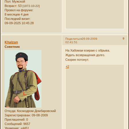
Пол:
Мужской
Возраст:
53
[1972-10-22]
Провел на форуме:
8 месяцев 4 дня
Последний визит:
09-09-2025 10:45:28
9
Поделиться
26-09-2009
Khalzan
02:41:51
Советник
На Хабомаи взираю с обрыва.
Ждать возвращения долго.
Скорее потонут.
+2
Откуда:
Космодром Домбаровский
Зарегистрирован
: 09-08-2009
Приглашений:
0
Сообщений:
9657
Уважение:
+4451