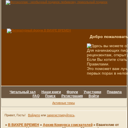
Добро пожаловать
Здесь вы можете о
Для начинающих писа
рецензентам, открыт 
Если Вы хотите стать
Правилами.
Это поможет вам луч
первых порах в нелов
Читальный зал
Наши книги
Форум
Участники
Правила
FAQ
Поиск
Регистрация
Войти
Активные темы
Привет, Гость!
Войдите
или
зарегистрируйтесь
.
»
В ВИХРЕ ВРЕМЕН
»
Архив Конкурса соискателей
»
Евангелие от