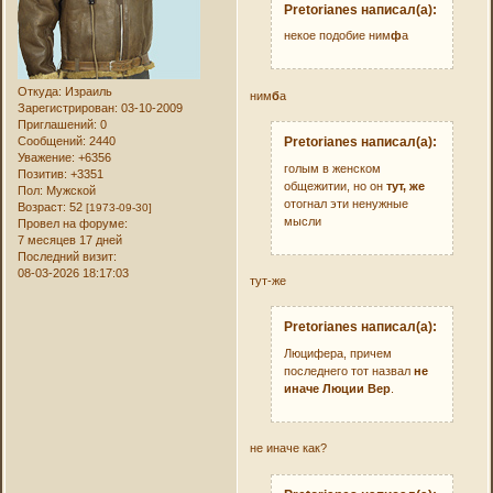
Pretorianes написал(а):
некое подобие ним
ф
а
Откуда:
Израиль
ним
б
а
Зарегистрирован
: 03-10-2009
Приглашений:
0
Сообщений:
2440
Pretorianes написал(а):
Уважение:
+6356
голым в женском
Позитив:
+3351
общежитии, но он
тут, же
Пол:
Мужской
отогнал эти ненужные
Возраст:
52
[1973-09-30]
мысли
Провел на форуме:
7 месяцев 17 дней
Последний визит:
08-03-2026 18:17:03
тут-же
Pretorianes написал(а):
Люцифера, причем
последнего тот назвал
не
иначе Люции Вер
.
не иначе как?