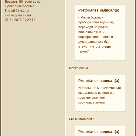
Возраст:
60
[1965-11-02]
Провел на форуме:
Pretorianes написал(а):
5 дней 11 часов
Последний визит:
- Матка божка, -
01-11-2016 21:29:14
пробормотал Адамски,
переходя на родной
польский язык, и
перекрестился, хотя в
душе давно уже был
атеист, - что это еще
такое?
Матка боска.
Pretorianes написал(а):
Небольшая металлическая
вывалилась из него и с
громким хлопком
коснулась земли
Кто вывалился?
Pretorianes написал(а):