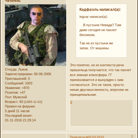
Читатель
Кадфаэль написал(а):
ingvar написал(а):
В пустыне Невада? Там
даже сегодня не пахнет
бензином.
Так не из пустыни же
запах. От машины.
Это понятно, но из контекста речи
Откуда:
Львов
пришельца получается, что так пахнет
Зарегистрирован
: 06-06-2006
вся земная атмосфера. ГГ
Приглашений:
0
принюхивается и вынужден с ним
Сообщений:
1003
согласиться. Это не тапок, просто
Уважение:
+870
некая двусмысленность, впрочем не
Позитив:
+47
принципиальная.
Пол:
Мужской
Возраст:
60
0
[1965-11-02]
Провел на форуме:
5 дней 11 часов
Последний визит:
01-11-2016 21:29:14
7
Поделиться
06-03-2010