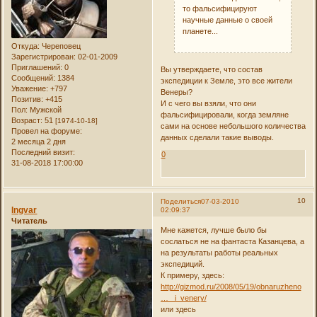
то фальсифицируют
научные данные о своей
планете...
Откуда:
Череповец
Зарегистрирован
: 02-01-2009
Приглашений:
0
Вы утверждаете, что состав
Сообщений:
1384
экспедиции к Земле, это все жители
Уважение:
+797
Венеры?
Позитив:
+415
И с чего вы взяли, что они
Пол:
Мужской
фальсифицировали, когда земляне
Возраст:
51
[1974-10-18]
сами на основе небольшого количества
Провел на форуме:
данных сделали такие выводы.
2 месяца 2 дня
Последний визит:
0
31-08-2018 17:00:00
10
Поделиться
07-03-2010
Ingvar
02:09:37
Читатель
Мне кажется, лучше было бы
сослаться не на фантаста Казанцева, а
на результаты работы реальных
экспедиций.
К примеру, здесь:
http://gizmod.ru/2008/05/19/obnaruzheno
… _i_venery/
или здесь