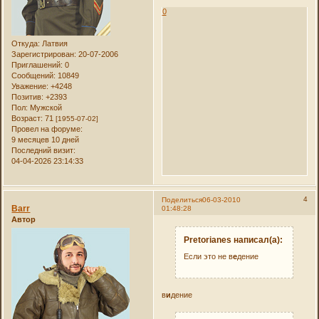
0
Откуда:
Латвия
Зарегистрирован
: 20-07-2006
Приглашений:
0
Сообщений:
10849
Уважение:
+4248
Позитив:
+2393
Пол:
Мужской
Возраст:
71
[1955-07-02]
Провел на форуме:
9 месяцев 10 дней
Последний визит:
04-04-2026 23:14:33
4
Поделиться
06-03-2010
Barr
01:48:28
Автор
Pretorianes написал(а):
Если это не в
е
дение
в
и
дение