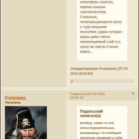
атмосфера, конечно,
перена-сыщена
электричеством.
Страшные,
непрекращающиеся грозы
с чудо-вищными
молниями, удары которых
видны даже сквозь
непроницаемый слой туч,
сразу же зажгли б океан
нефти...
Отредактировано Pretorianes (07-03-
2010 00:09:50)
0
9
Поделиться
07-03-2010
Pretorianes
00:07:19
Читатель
Подольский
написал(а):
вообще, какие-то они
непоследовательные,
венерианцы: то сообщают
писателю сведения о себе,