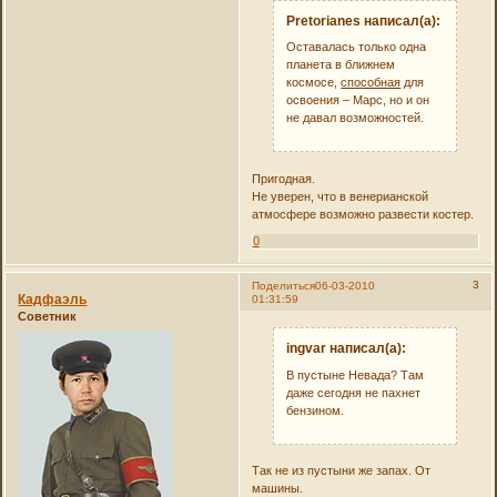
Pretorianes написал(а):
Оставалась только одна
планета в ближнем
космосе,
способная
для
освоения – Марс, но и он
не давал возможностей.
Пригодная.
Не уверен, что в венерианской
атмосфере возможно развести костер.
0
3
Поделиться
06-03-2010
Кадфаэль
01:31:59
Советник
ingvar написал(а):
В пустыне Невада? Там
даже сегодня не пахнет
бензином.
Так не из пустыни же запах. От
машины.