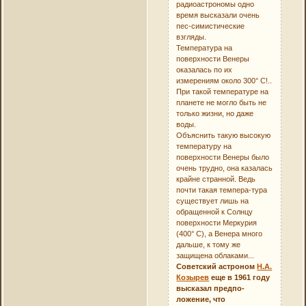
радиоастрономы одно
время высказали очень
пес-симистические
взгляды.
Температура на
поверхности Венеры
оказалась по их
измерениям около 300° С!..
При такой температуре на
планете не могло быть не
только жизни, но даже
воды.
Объяснить такую высокую
температуру на
поверхности Венеры было
очень трудно, она казалась
крайне странной. Ведь
почти такая темпера-тура
существует лишь на
обращенной к Солнцу
поверхности Меркурия
(400° С), а Венера много
дальше, к тому же
защищена облаками...
Советский астроном
Н.А.
Козырев
еще в 1961 году
высказал предпо-
ложение, что