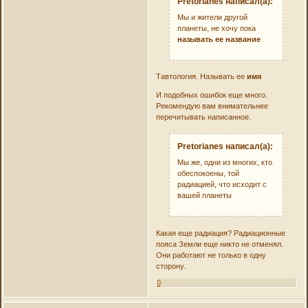
Pretorianes написал(а):
Мы и жители другой
планеты, не хочу пока
называть ее название
Тавтология. Называть ее
имя
И подобных ошибок еще много.
Рекомендую вам внимательнее
перечитывать написанное.
Pretorianes написал(а):
Мы же, одни из многих, кто
обеспокоены, той
радиацией, что исходит с
вашей планеты
Какая еще радиация? Радиационные
пояса Земли еще никто не отменял.
Они работают не только в одну
сторону.
0