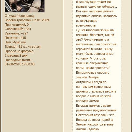
была окутана таким же
ватным одеялом облаков...
Вот они, непроницаемые,
Откуда:
Череповец
ядовитые облака, казалось
Зарегистрирован
: 02-01-2009
исключающие
Приглашений:
0
возможность
Сообщений:
1384
существования жизни на
Уважение:
+797
планете. Впрочем, так ли
Позитив:
+415
это? Ам-миачные или
Пол:
Мужской
метановые, они плывут на
Возраст:
51
[1974-10-18]
огромной высоте. Внизу
Провел на форуме:
могут быть совсем иные
2 месяца 2 дня
условия. Что это за
Последний визит:
красные сверкающие
31-08-2018 17:00:00
вспышками пропасти?
Вспомнились споры о
земной Венере.
Астрономы тогда по
ничтожным косвенным
данным старались решить
вопрос о жизни на этой
соседке Земли.
Высказывались самые
различные предположения.
Некоторым казалось, что
Венера во всем подобна
Земле, находится в зоне
Жизни. Однако