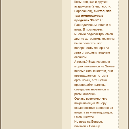
Козы-рев, как и другие
астрономы (в частности,
Барабашов),
считал, что
там температура в
пределах 30-50°
С.
Расходились мнения и о
воде. В противовес
мнению радиоастрономов
другие астрономы склонны
были полагать, что
поверхность Венеры за-
лита сплошным водным
океаном.
А жизнь? Ведь именно в
морях появились на Земле
первые живые клетки, они
превращались потом в
организмы, а те цепко
приспосабли-вались,
совершенствовались и
размножались...
Однако возможно, что
покрывающий Венеру
океан состоит вовсе не из
воды, а из углеводородов.
Океан нефти!..
Но ведь на Венере,
близкой к Солнцу,