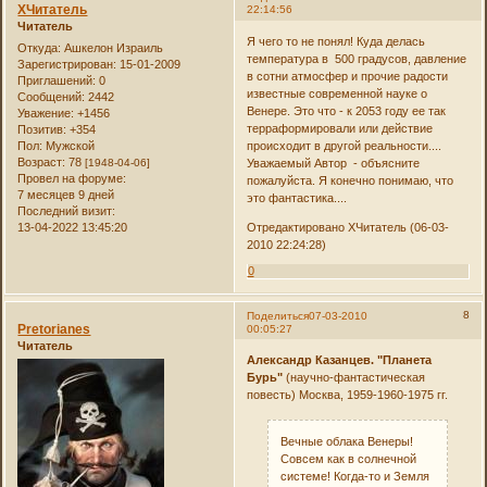
XЧитатель
22:14:56
Читатель
Я чего то не понял! Куда делась
Откуда:
Ашкелон Израиль
температура в 500 градусов, давление
Зарегистрирован
: 15-01-2009
в сотни атмосфер и прочие радости
Приглашений:
0
известные современной науке о
Сообщений:
2442
Венере. Это что - к 2053 году ее так
Уважение:
+1456
терраформировали или действие
Позитив:
+354
Пол:
Мужской
происходит в другой реальности....
Возраст:
78
[1948-04-06]
Уважаемый Автор - объясните
Провел на форуме:
пожалуйста. Я конечно понимаю, что
7 месяцев 9 дней
это фантастика....
Последний визит:
13-04-2022 13:45:20
Отредактировано XЧитатель (06-03-
2010 22:24:28)
0
8
Поделиться
07-03-2010
Pretorianes
00:05:27
Читатель
Александр Казанцев. "Планета
Бурь"
(научно-фантастическая
повесть) Москва, 1959-1960-1975 гг.
Вечные облака Венеры!
Совсем как в солнечной
системе! Когда-то и Земля