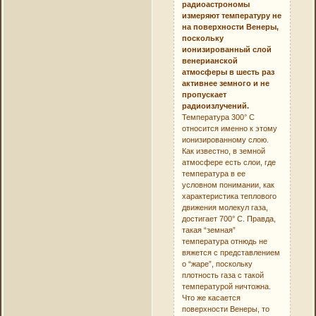
радиоастрономы
измеряют температуру не
на поверхности Венеры,
поскольку
ионизированный слой
венерианской
атмосферы в шесть раз
активнее земного и не
пропускает
радиоизлучений.
Температура 300° С
относится именно к этому
ионизированному слою.
Как известно, в земной
атмосфере есть слои, где
температура в ее
условном понимании, как
характеристика теплового
движения молекул газа,
достигает 700° С. Правда,
такая “земная”
температура отнюдь не
вяжется с представлением
о “жаре”, поскольку
плотность газа с такой
температурой ничтожна.
Что же касается
поверхности Венеры, то