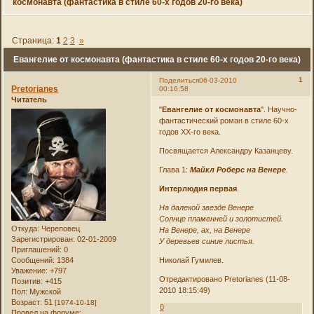
космонавта (фантастика в стиле 60-х годов 20-го века)
Страница:
1
2
3
»
Евангелие от космонавта (фантастика в стиле 60-х годов 20-го века)
1
Поделиться
06-03-2010
Pretorianes
00:16:58
Читатель
"
Евангелие от космонавта
". Научно-
фантастический роман в стиле 60-х
годов ХХ-го века.
Посвящается Александру Казанцеву.
Глава 1:
Майкл Роберс на Венере
.
Интерлюдия первая
.
На далекой звезде Венере
Солнце пламенней и золотистей.
Откуда:
Череповец
На Венере, ах, на Венере
Зарегистрирован
: 02-01-2009
У деревьев синие листья.
Приглашений:
0
Сообщений:
1384
Николай Гумилев.
Уважение:
+797
Отредактировано Pretorianes (11-08-
Позитив:
+415
2010 18:15:49)
Пол:
Мужской
Возраст:
51
[1974-10-18]
0
Провел на форуме: