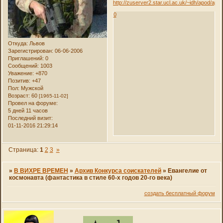
http://zuserver2.star.ucl.ac.uk/~idh/apod/ap0
0
Откуда:
Львов
Зарегистрирован
: 06-06-2006
Приглашений:
0
Сообщений:
1003
Уважение:
+870
Позитив:
+47
Пол:
Мужской
Возраст:
60
[1965-11-02]
Провел на форуме:
5 дней 11 часов
Последний визит:
01-11-2016 21:29:14
Страница:
1
2
3
»
»
В ВИХРЕ ВРЕМЕН
»
Архив Конкурса соискателей
»
Евангелие от
космонавта (фантастика в стиле 60-х годов 20-го века)
создать бесплатный форум