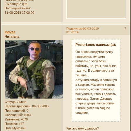
2 месяца 2 дня
Последний визит:
31-08-2018 17:00:00
2
Поделиться
06-03-2010
Ingvar
01:20:14
Читатель
Pretorianes написал(а):
Он снова покрутил ручку
приемника, ну, хоть
сигналы с этой базы
поймать, но, увы, все было
тщетно. В эфире мертвая
тишина.
Затушил сигару и запихнул
в карман. Желание курить
осталось, но он приложил
все усилия, чтобы сделать
перерыв. Затем Джордж
Откуда:
Львов
открыл дверь автомобиля
Зарегистрирован
: 06-06-2006
и плюхнулся на заднее
Приглашений:
0
сидение.
Сообщений:
1003
Уважение:
+870
Позитив:
+47
Пол:
Мужской
Как это ему удалось?