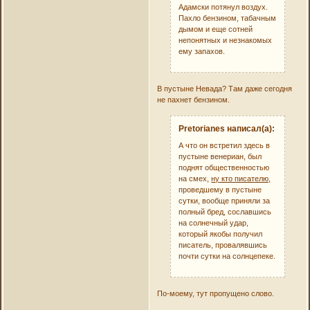
Адамски потянул воздух.
Пахло бензином, табачным
дымом и еще сотней
непонятных и незнакомых
ему запахов.
В пустыне Невада? Там даже сегодня
не пахнет бензином.
Pretorianes написал(а):
А что он встретил здесь в
пустыне венериан, был
поднят общественностью
на смех,
ну кто писателю,
проведшему в пустыне
сутки, вообще приняли за
полный бред, сославшись
на солнечный удар,
который якобы получил
писатель, провалявшись
почти сутки на солнцепеке.
По-моему, тут пропущено слово.