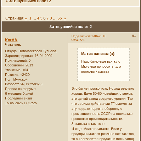
»
Затянувшийся полет 2
Страница:
«
1
…
4
5
6
7
8
…
55
»
Затянувшийся полет 2
51
Поделиться
01-06-2010
KorAA
06:47:28
Читатель
Откуда:
Новомосковск Тул. обл.
Матис написал(а):
Зарегистрирован
: 16-04-2009
Приглашений:
0
Надо было еще взятку с
Сообщений:
2013
Мюллера попросить, для
Уважение:
+641
полноты хамства
Позитив:
+2420
Пол:
Мужской
Возраст:
54
[1972-03-08]
Это бы не проскочило. Но ход реально
Провел на форуме:
6 месяцев 0 дней
хорош. Даже 50-60 новейших станков,
Последний визит:
это целый завод среднего уровня. Так
15-05-2026 17:52:25
что своими действиями ГГ сможет за
эту неделю поднять оборонную
промышленность СССР на несколько
процентов производительности.
Закавыка в таможне.
И еще. Мелко плаваете. Если у
предпринимателя реально нет заказов,
то он согласится продать и весь завод