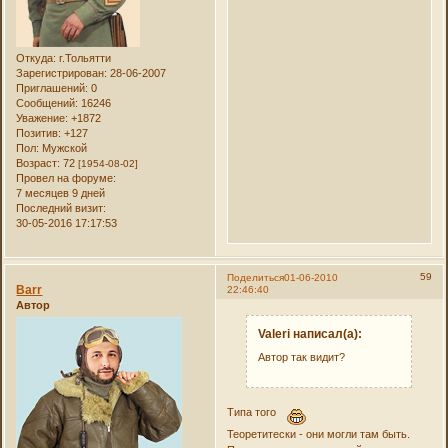
Откуда:
г.Тольятти
Зарегистрирован
: 28-06-2007
Приглашений:
0
Сообщений:
16246
Уважение:
+1872
Позитив:
+127
Пол:
Мужской
Возраст:
72
[1954-08-02]
Провел на форуме:
7 месяцев 9 дней
Последний визит:
30-05-2016 17:17:53
59
Поделиться
01-06-2010
Barr
22:46:40
Автор
Valeri написал(а):
Автор так видит?
Типа того
Теоретитески - они могли там быть.