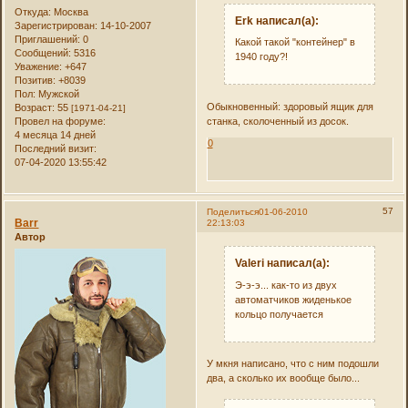
Откуда:
Москва
Erk написал(а):
Зарегистрирован
: 14-10-2007
Приглашений:
0
Какой такой "контейнер" в
Сообщений:
5316
1940 году?!
Уважение:
+647
Позитив:
+8039
Пол:
Мужской
Обыкновенный: здоровый ящик для
Возраст:
55
[1971-04-21]
станка, сколоченный из досок.
Провел на форуме:
4 месяца 14 дней
0
Последний визит:
07-04-2020 13:55:42
57
Поделиться
01-06-2010
Barr
22:13:03
Автор
Valeri написал(а):
Э-э-э... как-то из двух
автоматчиков жиденькое
кольцо получается
У мкня написано, что с ним подошли
два, а сколько их вообще было...