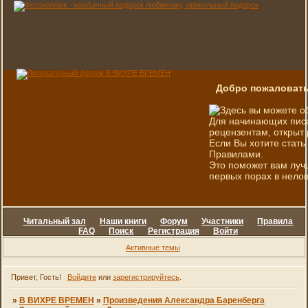
Добро пожаловать
Здесь вы можете о
Для начинающих писа
рецензентам, открыт 
Если Вы хотите стать
Правилами.
Это поможет вам луч
первых порах в нелов
Читальный зал
Наши книги
Форум
Участники
Правила
FAQ
Поиск
Регистрация
Войти
Активные темы
Привет, Гость!
Войдите
или
зарегистрируйтесь
.
»
В ВИХРЕ ВРЕМЕН
»
Произведения Александра Баренберга