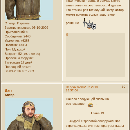
Практически - вряд ли сейчас кто-то
знает ответ на этот вопрос. Я думаю,
что это как раз тот случай, когда автор
может принять волюнтаристское
решение.
Откуда:
Израиль
Зарегистрирован
: 03-10-2009
Приглашений:
0
0
Сообщений:
2440
Уважение:
+6356
Позитив:
+3351
Пол:
Мужской
Возраст:
52
[1973-09-30]
Провел на форуме:
7 месяцев 17 дней
Последний визит:
08-03-2026 18:17:03
60
Поделиться
02-06-2010
Barr
19:57:00
Автор
Начало следующей главы на
растерзание
:
Глава 19.
Андрей с тревогой обнаружил, что
стрелка указателя температуры масла