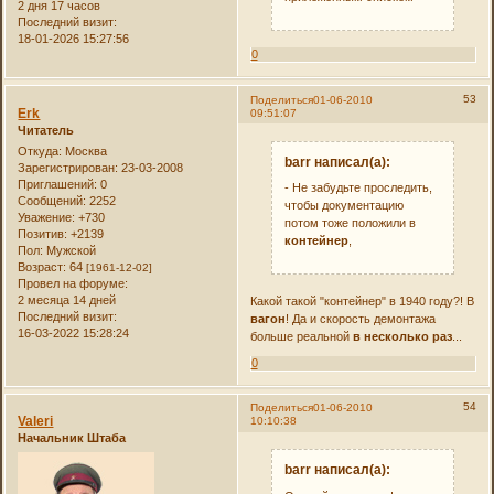
2 дня 17 часов
Последний визит:
18-01-2026 15:27:56
0
53
Поделиться
01-06-2010
Erk
09:51:07
Читатель
Откуда:
Москва
barr написал(а):
Зарегистрирован
: 23-03-2008
Приглашений:
0
- Не забудьте проследить,
Сообщений:
2252
чтобы документацию
Уважение:
+730
потом тоже положили в
Позитив:
+2139
контейнер
,
Пол:
Мужской
Возраст:
64
[1961-12-02]
Провел на форуме:
2 месяца 14 дней
Какой такой "контейнер" в 1940 году?! В
Последний визит:
вагон
! Да и скорость демонтажа
16-03-2022 15:28:24
больше реальной
в несколько раз
...
0
54
Поделиться
01-06-2010
Valeri
10:10:38
Начальник Штаба
barr написал(а):