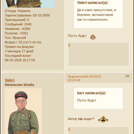
Valeri написал(а):
Да и само присутствие, в
Откуда:
Израиль
Берлине, автоматчиков
Зарегистрирован
: 03-10-2009
как-то сомнительно.
Приглашений:
0
Сообщений:
2440
Уважение:
+6356
Позитив:
+3351
Пусть будут
Пол:
Мужской
Возраст:
52
[1973-09-30]
0
Провел на форуме:
7 месяцев 17 дней
Последний визит:
08-03-2026 18:17:03
58
Поделиться
01-06-2010
Valeri
22:23:44
Начальник Штаба
barr написал(а):
Пусть будут
Автор
так
видит?
0