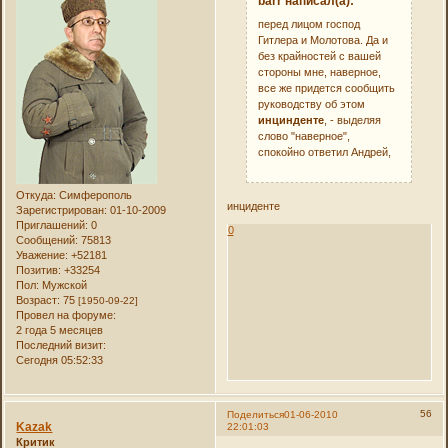
barr написал(а):
перед лицом господ
Гитлера и Молотова. Да и
без крайностей с вашей
стороны мне, наверное,
все же придется сообщить
руководству об этом
инцинденте
, - выделяя
слово "наверное",
спокойно ответил Андрей,
Откуда:
Симферополь
инциденте
Зарегистрирован
: 01-10-2009
Приглашений:
0
0
Сообщений:
75813
Уважение:
+52181
Позитив:
+33254
Пол:
Мужской
Возраст:
75
[1950-09-22]
Провел на форуме:
2 года 5 месяцев
Последний визит:
Сегодня 05:52:33
56
Поделиться
01-06-2010
Kazak
22:01:03
Критик