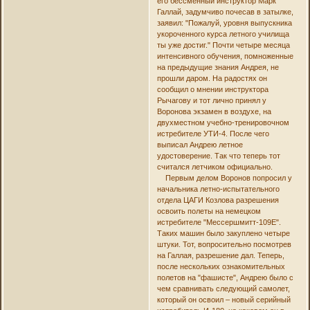
его бессменный инструктор Марк
Галлай, задумчиво почесав в затылке,
заявил: "Пожалуй, уровня выпускника
укороченного курса летного училища
ты уже достиг." Почти четыре месяца
интенсивного обучения, помноженные
на предыдущие знания Андрея, не
прошли даром. На радостях он
сообщил о мнении инструктора
Рычагову и тот лично принял у
Воронова экзамен в воздухе, на
двухместном учебно-тренировочном
истребителе УТИ-4. После чего
выписал Андрею летное
удостоверение. Так что теперь тот
считался летчиком официально.
Первым делом Воронов попросил у
начальника летно-испытательного
отдела ЦАГИ Козлова разрешения
освоить полеты на немецком
истребителе "Мессершмитт-109Е".
Таких машин было закуплено четыре
штуки. Тот, вопросительно посмотрев
на Галлая, разрешение дал. Теперь,
после нескольких ознакомительных
полетов на "фашисте", Андрею было с
чем сравнивать следующий самолет,
который он освоил – новый серийный