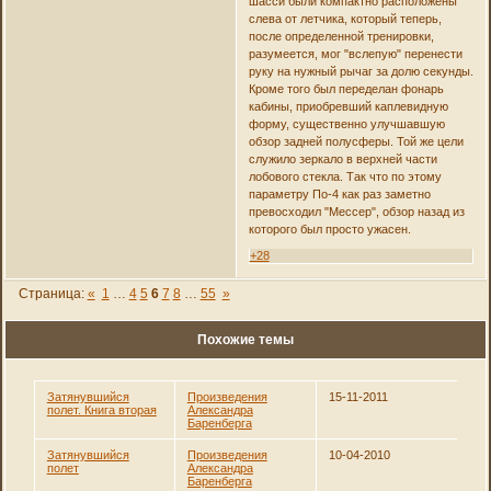
шасси были компактно расположены
слева от летчика, который теперь,
после определенной тренировки,
разумеется, мог "вслепую" перенести
руку на нужный рычаг за долю секунды.
Кроме того был переделан фонарь
кабины, приобревший каплевидную
форму, существенно улучшавшую
обзор задней полусферы. Той же цели
служило зеркало в верхней части
лобового стекла. Так что по этому
параметру По-4 как раз заметно
превосходил "Мессер", обзор назад из
которого был просто ужасен.
+28
Страница:
«
1
…
4
5
6
7
8
…
55
»
Похожие темы
Затянувшийся
Произведения
15-11-2011
полет. Книга вторая
Александра
Баренберга
Затянувшийся
Произведения
10-04-2010
полет
Александра
Баренберга