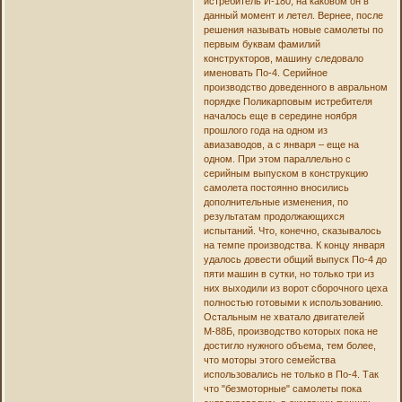
истребитель И-180, на каковом он в
данный момент и летел. Вернее, после
решения называть новые самолеты по
первым буквам фамилий
конструкторов, машину следовало
именовать По-4. Серийное
производство доведенного в авральном
порядке Поликарповым истребителя
началось еще в середине ноября
прошлого года на одном из
авиазаводов, а с января – еще на
одном. При этом параллельно с
серийным выпуском в конструкцию
самолета постоянно вносились
дополнительные изменения, по
результатам продолжающихся
испытаний. Что, конечно, сказывалось
на темпе производства. К концу января
удалось довести общий выпуск По-4 до
пяти машин в сутки, но только три из
них выходили из ворот сборочного цеха
полностью готовыми к использованию.
Остальным не хватало двигателей
М-88Б, производство которых пока не
достигло нужного объема, тем более,
что моторы этого семейства
использовались не только в По-4. Так
что "безмоторные" самолеты пока