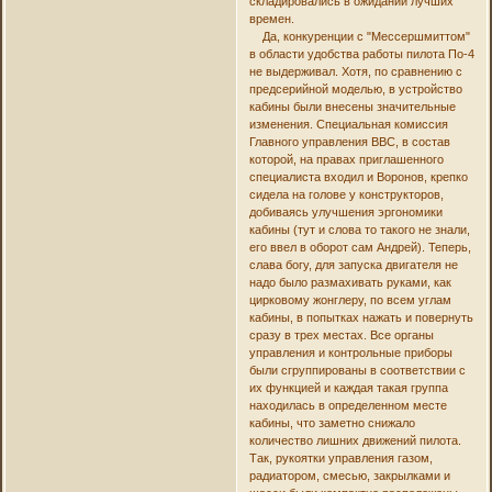
складировались в ожидании лучших
времен.
Да, конкуренции с "Мессершмиттом"
в области удобства работы пилота По-4
не выдерживал. Хотя, по сравнению с
предсерийной моделью, в устройство
кабины были внесены значительные
изменения. Специальная комиссия
Главного управления ВВС, в состав
которой, на правах приглашенного
специалиста входил и Воронов, крепко
сидела на голове у конструкторов,
добиваясь улучшения эргономики
кабины (тут и слова то такого не знали,
его ввел в оборот сам Андрей). Теперь,
слава богу, для запуска двигателя не
надо было размахивать руками, как
цирковому жонглеру, по всем углам
кабины, в попытках нажать и повернуть
сразу в трех местах. Все органы
управления и контрольные приборы
были сгруппированы в соответствии с
их функцией и каждая такая группа
находилась в определенном месте
кабины, что заметно снижало
количество лишних движений пилота.
Так, рукоятки управления газом,
радиатором, смесью, закрылками и