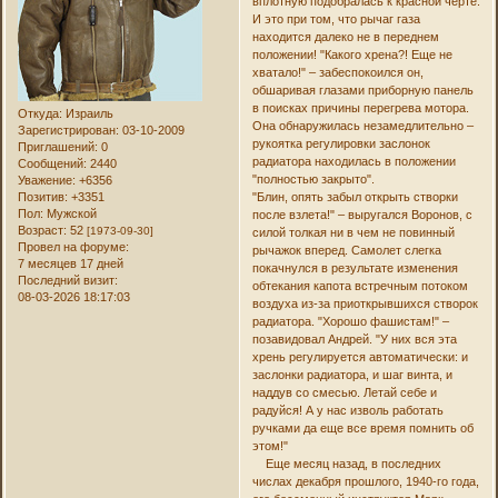
вплотную подобралась к красной черте.
И это при том, что рычаг газа
находится далеко не в переднем
положении! "Какого хрена?! Еще не
хватало!" – забеспокоился он,
обшаривая глазами приборную панель
в поисках причины перегрева мотора.
Откуда:
Израиль
Она обнаружилась незамедлительно –
Зарегистрирован
: 03-10-2009
рукоятка регулировки заслонок
Приглашений:
0
радиатора находилась в положении
Сообщений:
2440
"полностью закрыто".
Уважение:
+6356
"Блин, опять забыл открыть створки
Позитив:
+3351
Пол:
Мужской
после взлета!" – выругался Воронов, с
Возраст:
52
[1973-09-30]
силой толкая ни в чем не повинный
Провел на форуме:
рычажок вперед. Самолет слегка
7 месяцев 17 дней
покачнулся в результате изменения
Последний визит:
обтекания капота встречным потоком
08-03-2026 18:17:03
воздуха из-за приоткрывшихся створок
радиатора. "Хорошо фашистам!" –
позавидовал Андрей. "У них вся эта
хрень регулируется автоматически: и
заслонки радиатора, и шаг винта, и
наддув со смесью. Летай себе и
радуйся! А у нас изволь работать
ручками да еще все время помнить об
этом!"
Еще месяц назад, в последних
числах декабря прошлого, 1940-го года,