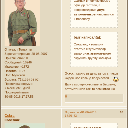
Одетый в черную форму
офицер гестапо, в
сопровождении
двух
автоматчиков
направился
к Воронову,
barr написал(а):
Сожалею, - только и
ответил штурмфюрер,
Откуда:
г.Тольятти
делая знак автоматчикам
Зарегистрирован
: 28-06-2007
окружить группу кольцом.
Приглашений:
0
Сообщений:
16246
Уважение:
+1872
Позитив:
+127
Э-э-э... как-то из двух автоматчиков
Пол:
Мужской
жиденькое кольцо получается.
Возраст:
72
[1954-08-02]
Провел на форуме:
Да и само присутствие, в Берлине,
7 месяцев 9 дней
автоматчиков как-то сомнительно.
Последний визит:
0
30-05-2016 17:17:53
55
Поделиться
01-06-2010
Cobra
14:53:42
Советник