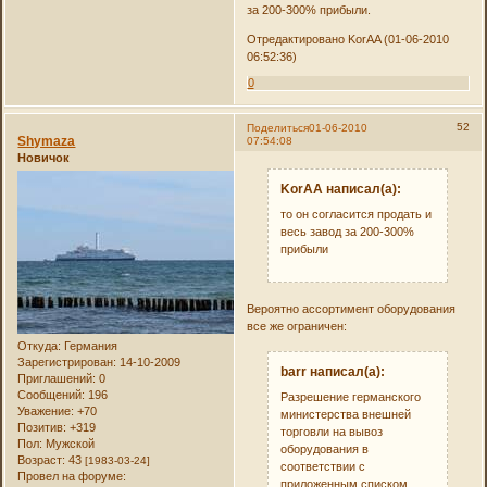
за 200-300% прибыли.
Отредактировано KorAA (01-06-2010
06:52:36)
0
52
Поделиться
01-06-2010
Shymaza
07:54:08
Новичок
KorAA написал(а):
то он согласится продать и
весь завод за 200-300%
прибыли
Вероятно ассортимент оборудования
все же ограничен:
Откуда:
Германия
Зарегистрирован
: 14-10-2009
barr написал(а):
Приглашений:
0
Сообщений:
196
Разрешение германского
Уважение:
+70
министерства внешней
Позитив:
+319
торговли на вывоз
Пол:
Мужской
оборудования в
Возраст:
43
[1983-03-24]
соответствии с
Провел на форуме:
приложенным списком